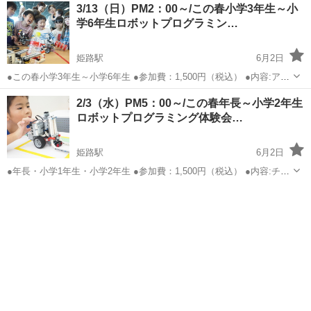
兵庫
西宮市
西宮駅
プログラミング
3/13（日）PM2：00～/この春小学3年生～小
5歳〜高校生までを対象としたプログラミングスクールです♪ 「プログ
学6年生ロボットプログラミン…
ラ...
姫路駅
6月2日
●この春小学3年生～小学6年生 ●参加費：1,500円（税込） ●内容:アー
ムロボットで荷物を運ぼう！ ●日時：2021年3月13日（日）PM2:00～
兵庫
姫路市
姫路駅
プログラミング
2/3（水）PM5：00～/この春年長～小学2年生
3:30 ●場所：兵庫県姫路市安田4丁目62 ラーメン希望軒2階...
ロボットプログラミング体験会…
姫路駅
6月2日
●年長・小学1年生・小学2年生 ●参加費：1,500円（税込） ●内容:チキ
ンレース！ブロックをギリギリで止めよう！ ●日時：2021年2月3日
兵庫
姫路市
姫路駅
プログラミング
（水）PM5:00～6：30 ●場所：兵庫県姫路市安田4丁目62 ラーメ...