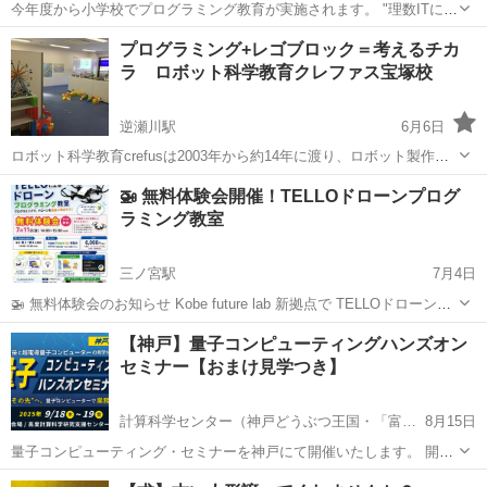
今年度から小学校でプログラミング教育が実施されます。 "理数ITに強
い人に育てる”プログラミング＆STEM教育スクール「ステモン！」
兵庫
宝塚市
逆瀬川駅
プログラミング
物理
プログラミング+レゴブロック＝考えるチカ
は、幼児・小学生がものづくりの体験を通じて物理やエンジニアリン
ラ ロボット科学教育クレファス宝塚校
グ、プログラミングを学べ...
逆瀬川駅
6月6日
ロボット科学教育crefusは2003年から約14年に渡り、ロボット製作を
通じて「理数系に強い子」を育てる教育を行っています。 500以上の
兵庫
宝塚市
逆瀬川駅
プログラミング
C言語
🚁 無料体験会開催！TELLOドローンプログ
カリキュラムの中で、幼稚園年長～高校2年生までの子どもたちがロボ
ラミング教室
ットを作りながら、...
三ノ宮駅
7月4日
🚁 無料体験会のお知らせ Kobe future lab 新拠点で TELLOドローンプ
ログラミング教室を開催します！ 📅 7月11日（土） 🕑 14:00～15:00
兵庫
神戸市
三ノ宮駅
プログラミング
ドローン
【神戸】量子コンピューティングハンズオン
参加費は 無料！ 体験会では実際に ✅ TELLOドロ...
セミナー【おまけ見学つき】
計算科学センター（神戸どうぶつ王国・「富岳」前）駅
8月15日
量子コンピューティング・セミナーを神戸にて開催いたします。 開催
機会や定員が限られておりますので、この機会にぜひご参加くださ
兵庫
神戸市