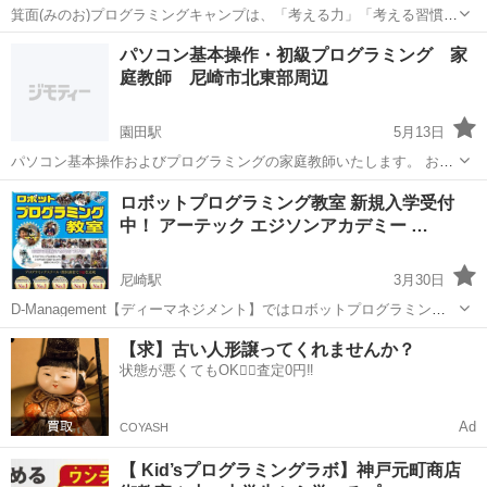
箕面(みのお)プログラミングキャンプは、「考える力」「考える習慣」
を養うプログラミングスクールです。 未経験者・初心者はもちろんの
兵庫
神戸市
プログラミング
Python
パソコン基本操作・初級プログラミング 家
こと、経験者がさらにスキルアップして就職や業務で活躍できるスキ
庭教師 尼崎市北東部周辺
ルを身につけるお手伝いをさせて...
園田駅
5月13日
パソコン基本操作およびプログラミングの家庭教師いたします。 おす
すめの方）： パソコンやプログラミングの知識をつけたいけど、パソ
兵庫
尼崎市
園田駅
プログラミング
コマ
ロボットプログラミング教室 新規入学受付
コンのトラブルに対応できない方 仕事でパソコンを使うけど、決まっ
中！ アーテック エジソンアカデミー …
た動作以外できない...
尼崎駅
3月30日
D-Management【ディーマネジメント】ではロボットプログラミング
教室の新規入学生を募集しております。 無料体験会を随時行っており
兵庫
尼崎市
尼崎駅
プログラミング
【求】古い人形譲ってくれませんか？
ますので、入学希望の方は以下ページより無料体験会をご予約下さ
状態が悪くてもOK🙆‍♀️査定0円‼️
い。 https://w...
Ad
COYASH
【 Kid’sプログラミングラボ】神戸元町商店