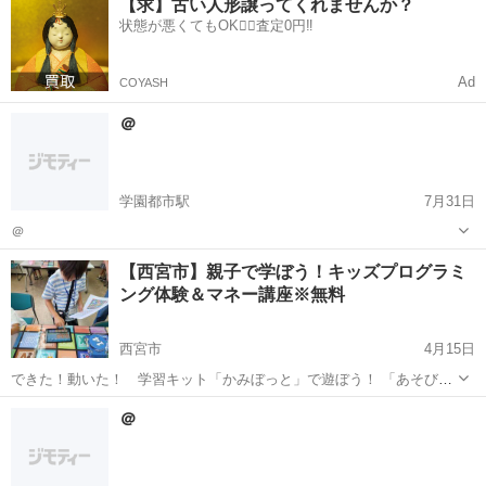
【求】古い人形譲ってくれませんか？
い。 日程：2025年9月18日（木）～19日（金） 計14時間（休憩時間含
状態が悪くてもOK🙆‍♀️査定0円‼️
計算科学センター（神戸どうぶつ王国・「富岳」前）駅
む） 会場：高...
プログラミング
Python
Ad
COYASH
＠
学園都市駅
7月31日
＠
兵庫
神戸市
学園都市駅
プログラミング
ドローン
【西宮市】親子で学ぼう！キッズプログラミ
ング体験＆マネー講座※無料
西宮市
4月15日
できた！動いた！ 学習キット「かみぼっと」で遊ぼう！ 「あそびな
がら、親子で楽しんでプログラミングの基礎を 学ぶイベントを体験し
兵庫
西宮市
プログラミング
キッズプログラミング
＠
てみませんか？」 できた！動いた！キッズプログラミング体験＆マネ
ー講座 in （西宮市...