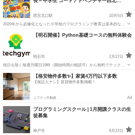
長～中学生 コードアドベンチャー西北…
西宮北口駅
10月5日
2020年から必修化となった小学校のプログラミング教育は基本的な情
報活用能力とともに、試行錯誤することによる論理的思考力を育てる
兵庫
西宮北口駅
プログラミング
年長
【明石開催】Python基礎コースの無料体験会
のが狙いです。理科の教科書にプログラミングが載っており、小学生
全員がプログラミングを学習する時代...
明石市
2月27日
祝日を除く毎週月曜日19時（開始時間の相談可）から無料でテックジ
ム方式のテキストを体験していただきます。プログラミング初心者の
兵庫
明石市
プログラミング
Python
【格安物件多数✨】家賃4万円以下多数
方でもマンツーマンでの実施となりますので、安心して体験していた
【保証人ナシ】賃貸物件多数掲載！
だけます。 付き添いの方やお友...
Ad
ニフティ不動産
プログラミングスクール | 1月開講クラスの生
徒募集
神戸市
8月22日