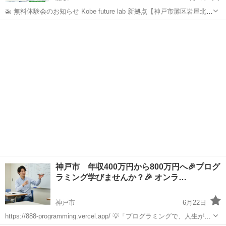
🚁 無料体験会のお知らせ Kobe future lab 新拠点【神戸市灘区岩屋北町
7-1-6 】 で TELLOドローンプログラミング教室を開催します！ 体験会
兵庫
神戸市
灘駅
プログラミング
ドローン
は随時してます。 要相談 参加費は 無料！ ...
神戸市 年収400万円から800万円へ🎉プログ
ラミング学びませんか？🎉 オンラ…
神戸市
6月22日
https://888-programming.vercel.app/ 💡「プログラミングで、人生が変