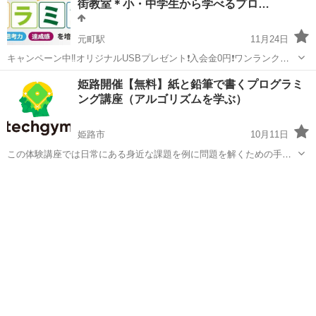
街教室＊小・中学生から学べるプロ…
元町駅
11月24日
キャンペーン中‼️オリジナルUSBプレゼント❗️入会金0円❗️ワンランク上
のプログラミング教育で未来のリーダーになろう! プログラミングを楽
兵庫
神戸市
元町駅
プログラミング
ミドル
姫路開催【無料】紙と鉛筆で書くプログラミ
しいゲーム作成で実践しよう！！ 小学生から中学生・高校生の方 ♪楽
ング講座（アルゴリズムを学ぶ）
しく学...
姫路市
10月11日
この体験講座では日常にある身近な課題を例に問題を解くための手順
を日本語で考えながら アルゴリズムの考え方、作り方、書き方を学び
兵庫
姫路市
プログラミング
プログラミング思考を身に着けます。 プログラミング言語を習っただ
けではプログラムは書けません...