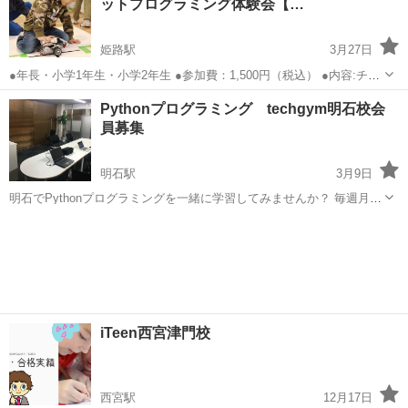
ットプログラミング体験会【…
姫路駅
3月27日
●年長・小学1年生・小学2年生 ●参加費：1,500円（税込） ●内容:チキ
ンレース！ブロックをギリギリで止めよう！ ●日時：2021年3月13日
兵庫
姫路市
姫路駅
プログラミング
年長
Pythonプログラミング techgym明石校会
（日）AM11:00～12：30 ●場所：兵庫県姫路市安田4丁目62 ...
員募集
明石駅
3月9日
明石でPythonプログラミングを一緒に学習してみませんか？ 毎週月曜
日と木曜日の19時〜22時開催 体験会の申し込みはこちらから
兵庫
明石市
明石駅
プログラミング
Python
https://techgym.jp/hyogo/akashi2/ 【場所】明石駅から徒...
iTeen西宮津門校
西宮駅
12月17日