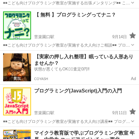
◾️◾️こども向けプログラミング教室が実施する出張メンタリング◾️◾️ こど
も向けプログラミング教室プログラbitの プログラミング(Scratch)学習
兵庫
西宮市
苦楽園口駅
プログラミング
bit
【 無料 】プログラミングってナニ？
をご自宅で頑張っているお子様を対象としたメンタリング(成長支援...
苦楽園口駅
9月14日
◾️◾️こども向けプログラミング教室が実施する大人向けご相談◾️◾️ プログ
ラミングを学習してみたい・・、 でも本屋に行くとたくさん書籍があ
兵庫
西宮市
苦楽園口駅
プログラミング
bit
【実家の押し入れ整理】眠っている人形あり
るけど、どれを読めば良いか分からない・・ 又、子供が「プログラミ
ませんか？
ングを習い...
状態が悪くてもOK🙆‍♀️査定0円‼️
Ad
COYASH
プログラミング(JavaScript)入門の入門
苦楽園口駅
9月11日
◾️◾️こども向けプログラミング教室が実施する大人向け講座◾️◾️ プログラ
ミングってなに？ 汎用性の高い言語JavaScriptを通じてプログラミン
兵庫
西宮市
苦楽園口駅
プログラミング
JavaScript
マイクラ教育版で学ぶプログラミング教室 年
グの第一歩を踏み出してみませんか？ 当教室では子供対象をメイ...