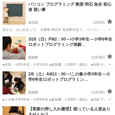
兵庫
姫路市
姫路駅
プログラミング
年長
パソコン プログラミング 教室 明石 魚住 初心
●場所：兵庫県姫路市安田4丁目62（姫路駅南大路ラーメン希望軒...
者 習い事
魚住駅
2月20日
皆さま、はじめまして。 兵庫県 明石市 魚住駅付近で、パソコン・プ
ログラミング教室を開いております。 現在2名の方に受講いただいて
兵庫
明石市
魚住駅
プログラミング
子ども
3/28（日）PM2：00～/小学3年生～小学6年生
おります。 2020年の学校での必修化に向けて、話題のプログラミング
ロボットプログラミング体験…
学習は習い事としても注目...
姫路駅
12月28日
●年長・小学1年生・小学2年生 ●参加費：1,500円（税込） ●内容:チキ
ンレース！ブロックをギリギリで止めよう！ ●日時：2021年3月28日
兵庫
姫路市
姫路駅
プログラミング
年長
2/6（土）AM11：00～/この春小学3年生～小
（日）PM2:00～3：30 ●場所：兵庫県姫路市安田4丁目62 ラー...
学6年生ロボットプログラミン…
姫路駅
12月28日
●この春小学3年生～小学6年生 ●参加費：1,500円（税込） ●内容:アー
ムロボットで荷物を運ぼう！ ●日時：2021年2月6日（土）AM11:00～
兵庫
姫路市
姫路駅
プログラミング
【実家の押し入れ整理】眠っている人形あり
12:30 ●場所：兵庫県姫路市安田4丁目62 ラーメン希望軒2...
ませんか？