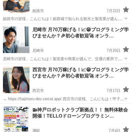
姫路市
7月22日
姫路市の皆様、こんにちは！姫路城で知られる観光と製造業が盛んな
この街で、プログラミングのスキルを身につけてみませんか？ （レッ
兵庫
姫路市
プログラミング
オンライン
尼崎市 月70万稼げる！📈😁プログラミング学
スンはオンラインでどこからでも受講可能です！） 少し大げさに聞こ
びませんか？🎉初心者歓迎🚀 オンラ…
えるかもしれません...
尼崎市
7月20日
尼崎市の皆様、こんにちは！製造業や商業が盛んで、交通の要所でも
あるこの街で、プログラミングのスキルを身につけてみませんか？
兵庫
尼崎市
プログラミング
オンライン
西宮市 月70万稼げる！📈😁プログラミング学
（レッスンはオンラインでどこからでも受講可能です！） 少し大げさ
びませんか？🎉初心者歓迎🚀 オンラ…
に聞こえるかもしれま...
西宮市
7月17日
→ https://hajimeru-dev.vercel.app/ 西宮市の皆様、こんにちは！甲子園
球場や住宅地として人気の高いこの街で、プログラミングのスキルを
兵庫
西宮市
プログラミング
オンライン
🚁神戸ロボットクラブ新拠点！！ 無料体験会
身につけてみませんか？ （レッスンはオンラインで...
開催！TELLOドローンプログラミン…
灘駅
7月4日