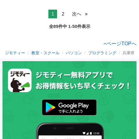
1
2
次へ
全89件中 1-50件表示
ページTOPへ
ジモティー
教室・スクール
パソコン
プログラミング
兵庫県の