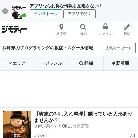
アプリならお得な情報を見逃さない！
インストール
アプリで開く
兵庫県
検索
ログイン
投稿
兵庫県のプログラミングの教室・スクール情報
人気キーワード
エリア
ジャンル
詳細
新着順
【実家の押し入れ整理】眠っている人形あり
ませんか？
状態が悪くてもOK🙆‍♀️査定0円‼️
Ad
COYASH