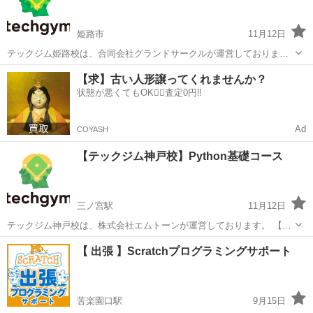
能...
姫路市
11月12日
テックジム姫路校は、合同会社グランドサークルが運営しておりま
す。 【カリキュラム/コース】 ・Python基礎コース ・AIエンジニア養
兵庫
姫路市
プログラミング
【求】古い人形譲ってくれませんか？
成コース 入会金 33,000円 会員種別・料金 ◎レギュラー...
状態が悪くてもOK🙆‍♀️査定0円‼️
Ad
COYASH
【テックジム神戸校】Python基礎コース
三ノ宮駅
11月12日
テックジム神戸校は、株式会社エムトーンが運営しております。 【カ
リキュラム/コース】 ・Python基礎コース 午前１０時～午後５時 午後
兵庫
神戸市
三ノ宮駅
プログラミング
Python
【 出張 】Scratchプログラミングサポート
６時半～９時半 オンラインは午前１０時～２６時 ※具体的な開講...
苦楽園口駅
9月15日