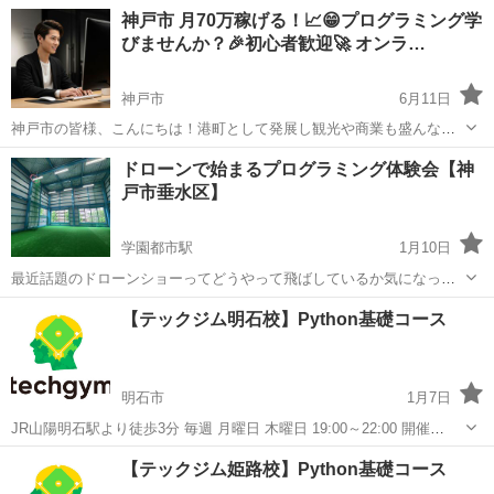
わった。」 少し大げさに聞こえるかもしれませんが、 プログラミング
兵庫
神戸市
プログラミング
オンライン
神戸市 月70万稼げる！📈😁プログラミング学
を学んだことで、僕の人生は本当に大きく変わ...
びませんか？🎉初心者歓迎🚀 オンラ…
神戸市
6月11日
神戸市の皆様、こんにちは！港町として発展し観光や商業も盛んなこ
の街で、プログラミングのスキルを身につけてみませんか？ 気になっ
兵庫
神戸市
プログラミング
オンライン
ドローンで始まるプログラミング体験会【神
たらご質問だけでもOKなのでご連絡いただければと思います！ ## サ
戸市垂水区】
ービス詳細...
学園都市駅
1月10日
最近話題のドローンショーってどうやって飛ばしているか気になった
ことありませんか？ 実は、プログラミングで自動操縦しているんで
兵庫
神戸市
学園都市駅
プログラミング
ドローン
【テックジム明石校】Python基礎コース
す。 今回の体験会では、プログラミングを使って実際にドローンを自
動操縦できます。 ...
明石市
1月7日
JR山陽明石駅より徒歩3分 毎週 月曜日 木曜日 19:00～22:00 開催
Slackを使用した質疑応答やZOOM等のオンライン指導(予約必要)を開
兵庫
明石市
プログラミング
Python
【テックジム姫路校】Python基礎コース
催日以外でも対応いたしますので来校することなく完全自宅学習も可