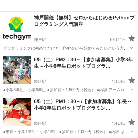
神戸開催【無料】ゼロからはじめるPythonプ
ログラミング入門講座
神戸駅
10月11日
プログラミングは初めてだけど、Pythonから始めてみたいという方の
ために、無料のハンズオン開発講座をご用意いたしました。
兵庫
神戸市
神戸駅
プログラミング
Python
6/5（土）PM3：30～【参加者募集】小学3年
https://secondhalf.co.jp/79/realgenius_python.h...
生～小学6年生ロボットプログラ…
姫路駅
4月14日
●小学3年生～小学6年生 ●参加費：1,500円（税込） ●内容:アームロボ
ットで荷物を運ぼう！ ●日時：6月5日（土）PM3:30～5:00 ●場所：兵
兵庫
姫路市
姫路駅
プログラミング
6/5（土）PM1：30～/【参加者募集】年長～
庫県姫路市安田4丁目62（姫路駅南大路ラーメン希望軒2階） ...
小学1年生ロボットプログラミン…
姫路駅
4月14日
●年長・小学1年生・小学1年生 ●参加費：1,000円（税込） ●内容:はじ
めてのロボット作りに挑戦しよう ●日時：6月5日（土）PM1:30～2:30