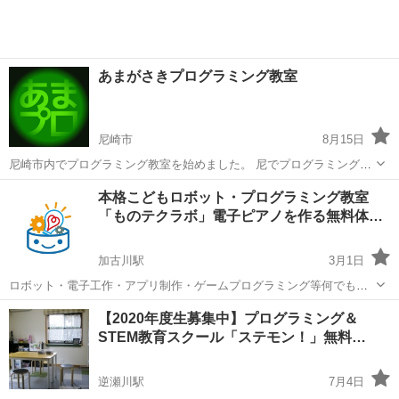
あまがさきプログラミング教室
尼崎市
8月15日
尼崎市内でプログラミング教室を始めました。 尼でプログラミングな
んで「あまプロ」です。 毎週木曜の午後に昆陽で、金曜の午後に武庫
兵庫
尼崎市
プログラミング
不定期
本格こどもロボット・プログラミング教室
之荘で、土曜の午前に塚口で、土曜の午後に園田で、日曜に立花で定
「ものテクラボ」電子ピアノを作る無料体
期開催しております。 プ...
験…
加古川駅
3月1日
ロボット・電子工作・アプリ制作・ゲームプログラミング等何でも学
べる本格こどもプログラミング教室です。 対象は小学校中学年～中学
兵庫
加古川市
加古川駅
プログラミング
電子工作
【2020年度生募集中】プログラミング＆
生となっております。 ※ご要望を受け、小学校低学年コースも新設致
STEM教育スクール「ステモン！」無料…
しました。 パソコンに不...
逆瀬川駅
7月4日