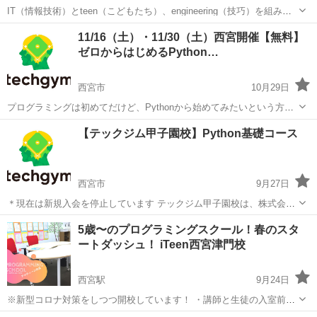
IT（情報技術）とteen（こどもたち）、engineering（技巧）を組み合
わせたプログラミング教育システム「iTeen」です。 iTeen西宮津門校
兵庫
西宮市
西宮駅
プログラミング
11/16（土）・11/30（土）西宮開催【無料】
の対象は5歳から高校生まで！これまで行われている学校の授業形式で
ゼロからはじめるPython…
はな...
西宮市
10月29日
プログラミングは初めてだけど、Pythonから始めてみたいという方の
ために、無料のハンズオン開発講座をご用意いたしました。
兵庫
西宮市
プログラミング
【テックジム甲子園校】Python基礎コース
http://techgym.jp/?p=14647
西宮市
9月27日
＊現在は新規入会を停止しています テックジム甲子園校は、株式会社
米良太事務所が運営しております。 【カリキュラム/コース】 ・
兵庫
西宮市
プログラミング
5歳〜のプログラミングスクール！春のスタ
Python基礎コース http://techgym.jp/?p=13804
ートダッシュ！ iTeen西宮津門校
西宮駅
9月24日
※新型コロナ対策をしつつ開校しています！ ・講師と生徒の入室前の
手洗い＆消毒 ・定期的な換気 ・マスク着用…等々 iTeen西宮津門校は