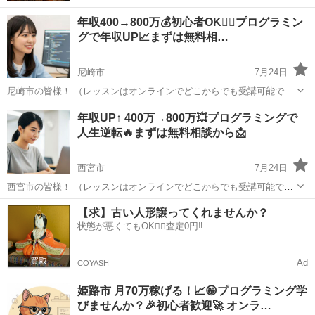
年収400→800万💰初心者OK🙆‍♂️プログラミン
グで年収UP📈まずは無料相…
尼崎市
7月24日
尼崎市の皆様！ （レッスンはオンラインでどこからでも受講可能で
す！） 気になったらご質問だけでもOKなのでご連絡いただければと
兵庫
尼崎市
プログラミング
おにぎり
年収UP↑ 400万→800万💥プログラミングで
思います！
人生逆転🔥まずは無料相談から📩
西宮市
7月24日
西宮市の皆様！ （レッスンはオンラインでどこからでも受講可能で
す！） 少し大げさに聞こえるかもしれませんが、 プログラミングを学
兵庫
西宮市
プログラミング
おにぎり
【求】古い人形譲ってくれませんか？
んだことで、僕の人生は本当に変わりました✨ このページを見てくだ
状態が悪くてもOK🙆‍♀️査定0円‼️
さっているこ...
Ad
COYASH
姫路市 月70万稼げる！📈😁プログラミング学
びませんか？🎉初心者歓迎🚀 オンラ…