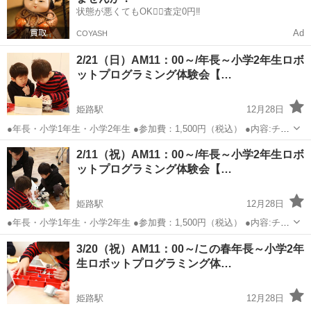
状態が悪くてもOK🙆‍♀️査定0円‼️
Ad
COYASH
2/21（日）AM11：00～/年長～小学2年生ロボ
ットプログラミング体験会【…
姫路駅
12月28日
●年長・小学1年生・小学2年生 ●参加費：1,500円（税込） ●内容:チキ
ンレース！ブロックをギリギリで止めよう！ ●日時：2021年2月21日
兵庫
姫路市
姫路駅
プログラミング
年長
2/11（祝）AM11：00～/年長～小学2年生ロボ
（日）AM11:00～12：30 ●場所：兵庫県姫路市安田4丁目62 ...
ットプログラミング体験会【…
姫路駅
12月28日
●年長・小学1年生・小学2年生 ●参加費：1,500円（税込） ●内容:チキ
ンレース！ブロックをギリギリで止めよう！ ●日時：2021年2月11日
兵庫
姫路市
姫路駅
プログラミング
年長
3/20（祝）AM11：00～/この春年長～小学2年
（祝）AM11:00～12：30 ●場所：兵庫県姫路市安田4丁目62 ...
生ロボットプログラミング体…
姫路駅
12月28日