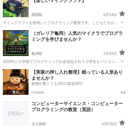
【楽しいマインクラフト】
活...
西院駅
6月14日
マインクラフトを使用したプログラミング教室です。こどもたちが大
好きなマイクラを教材に利用することで、プログラミングをしっかり
京都
京都市
西院駅
プログラミング
マインクラフト
（ガレリア亀岡）人気のマイクラでプログラ
と興味を持って学べます。 またキーボード入力やアルファベットから
ミングを学びませんか？
始まる英語の学習（GO/COME...
亀岡駅
2月24日
2020年に小学校でプログラミングが必須化されて小学生もパソコンに
触れる機会が増えてきました。 ただし、学校の授業では充分には行わ
京都
亀岡市
亀岡駅
プログラミング
マインクラフト
【実家の押し入れ整理】眠っている人形あり
れていない状況となっています。 小学生がプログラミングを学ぶため
ませんか？
には民間のプログラ...
状態が悪くてもOK🙆‍♀️査定0円‼️
Ad
COYASH
コンピューターサイエンス・コンピューター
プログラミングの教室（英語）
北大路駅
10月25日