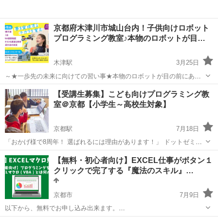
京都府木津川市城山台内！子供向けロボット
プログラミング教室♪本物のロボットが目…
木津駅
3月25日
～★一歩先の未来に向けての習い事★本物のロボットが目の前にある
環境♪★～ ★木津川市城山台内★ ★こどもロボットプログラミング教
京都
木津川市
木津駅
プログラミング
センター
【受講生募集】こども向けプログラミング教
室★ 木津川市城山台に産業用ロボットを取り扱う商社である日本機材
室＠京都【小学生～高校生対象】
㈱が地域貢...
京都駅
7月18日
「おかげ様で8周年！ 選ばれるには理由があります！」 ドットゼミは
京都・滋賀の小中高生向けこどもプログラミング教室。 プログラミン
京都
京都市
京都駅
プログラミング
Python
【無料・初心者向け】EXCEL仕事がボタン１
グをはじめとしたITスキルや知識を指導します。 受入れ対象は小学3
クリックで完了する『魔法のスキル』…
年生～...
京都市
7月9日
以下から、無料でお申し込み出来ます。​
https://energeia.app/event/1252/detail ​ 第１回 EXCELマクロ勉強会​ ～