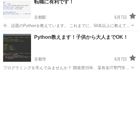
転職に有利です！
京都駅
6月7日
今、話題のPythonを教えています。 これまでに、50名以上に教えてき
ました。 PythonはAI,データ分析、作業の自動化、Webアプリなど、
京都
福知山市
京都駅
プログラミング
Python
Python教えます！子供から大人までOK！
様々な分野で使用されているプログラミング言語です。 講師は、...
京都市
6月7日
プログラミングを学んでみませんか？ 開発歴15年、某有名IT専門学校
での講師経験有の講師が、 マンツーマンでオンラインレッスンを行い
京都
京都市
プログラミング
Python
ます。 言語は、Scratch,Python,C言語です。 大人も子供も...