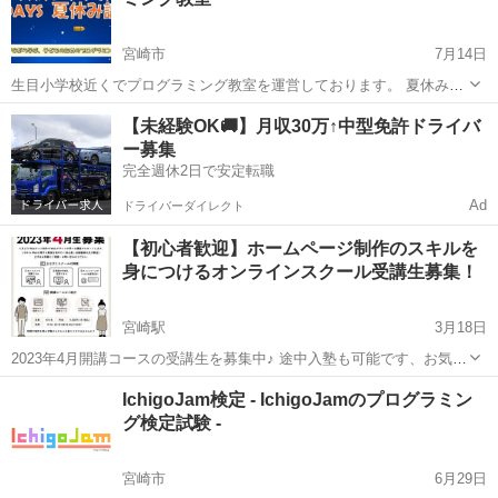
目地区交流...
宮崎市
7月14日
生目小学校近くでプログラミング教室を運営しております。 夏休み特
別企画として短期キッズプログラミング教室を開催いたします。 ゲー
宮崎
宮崎市
プログラミング
キッズプログラミング
【未経験OK🚚】月収30万↑中型免許ドライバ
ム作りを通して、プログラミングの楽しさを体験しませんか^o^？ 現
ー募集
役エンジニア講師が分かり...
完全週休2日で安定転職
Ad
ドライバーダイレクト
【初心者歓迎】ホームページ制作のスキルを
身につけるオンラインスクール受講生募集！
宮崎駅
3月18日
2023年4月開講コースの受講生を募集中♪ 途中入塾も可能です、お気軽
にご相談ください！ https://manabito.biz/school-recruit/ 株式会社まな
宮崎
宮崎市
宮崎駅
プログラミング
WordPress
IchigoJam検定 - IchigoJamのプログラミン
びとでは社会人の方を対象に、ホームペー...
グ検定試験 -
宮崎市
6月29日