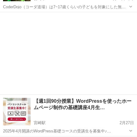
CoderDojo（コーダ道場）は7~17歳くらいの子どもを対象にした無償
のプログラミング道場です。2011年にアイルランドで始まり、世界63
宮崎
宮崎市
プログラミング
Raspberry Pi
カ国1000以上の道場があります。第8回からPCN宮崎としての活動も
合流しています...
【週1回90分授業】WordPressを使ったホー
ムページ制作の基礎講座4月生…
宮崎駅
2月27日
2025年4月開講のWordPress基礎コースの受講生を募集中♪