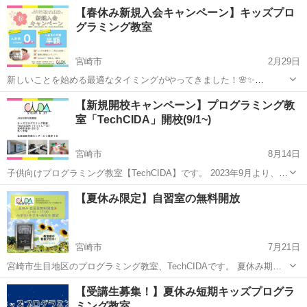
https://manabito.biz/school-recruit/ 株式会社まなびとでは社会人の方
宮崎
宮崎市
宮崎駅
プログラミング
WordPress
【春休み新規入会キャンペーン】キッズプロ
を対象に、ホームページ制作やWebデザイン、...
グラミング教室
宮崎市
2月29日
新しいことを始める最適なタイミングがやってきました！🌸✨
TechCIDAでは、2024年3月1日から4月30日まで、春の新規入会キャン
宮崎
宮崎市
プログラミング
キッズプログラミング
【新規開校キャンペーン】プログラミング教
ペーンを開催します。 この期間中、入会金無料＆入会月の月謝半額の
室「TechCIDA」開校(9/1~)
特典をご用意し...
宮崎市
8月14日
子供向けプログラミング教室【TechCIDA】です。 2023年9月より、生
目地区交流センターから徒歩1分の場所に新規開校します☆彡 新規開
宮崎
宮崎市
プログラミング
無料
【夏休み限定】自習室の無料開放
校記念として、３つの超お得なキャンペーンを行っております！ ★入
会金（11,0...
宮崎市
7月21日
宮崎市生目地区のプログラミング教室、TechCIDAです。 夏休み期
間、教室を自習室として無料開放しています☆彡 小学生・中学生・高
宮崎
宮崎市
プログラミング
夏休み
【受講生募集！】夏休み短期キッズプログラ
校生限定です！ 事前予約不要、冷房効いてます☆彡 【場所】宮崎市生
ミング教室