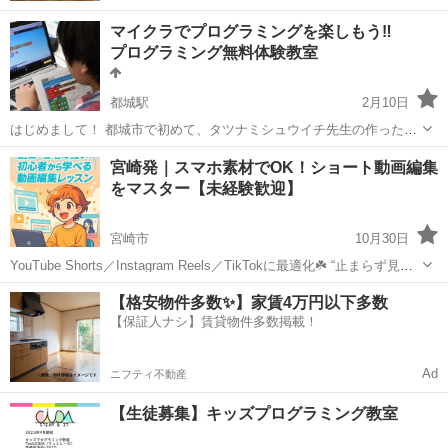
マイクラでプログラミングを楽しもう‼
プログラミング無料体験教室
都城駅
2月10日
はじめまして！ 都城市で初めて、タツナミシュウイチ先生の作った
「マイクラフト」に世界を体験できるプログラミング教室です。 ぜ
宮崎
都城市
都城駅
プログラミング
マインクラフト
宮崎発｜スマホ素材でOK！ショート動画編集
ひ、お子さんに「マインクラフト」のプログラミングを 体験して頂き
をマスター【未経験歓迎】
たいです。 お気軽に...
宮崎市
10月30日
YouTube Shorts／Instagram Reels／TikTokに最適化☘️ “止まらず見て
もらう”1本を、素材の選び方からテンポ設計まで解説します。 重点：
宮崎
宮崎市
プログラミング
動画編集
【格安物件多数✨】家賃4万円以下多数
最初の2秒の作り方／テンポ設計／指示がなくても伝...
【保証人ナシ】賃貸物件多数掲載！
Ad
ニフティ不動産
【生徒募集】キッズプログラミング教室