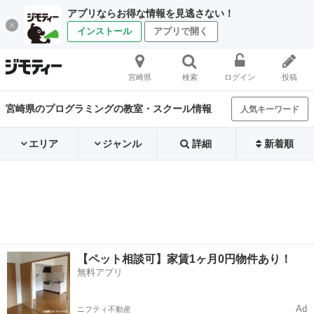
アプリならお得な情報を見逃さない！
インストール
アプリで開く
宮崎県
検索
ログイン
投稿
宮崎県のプログラミングの教室・スクール情報
人気キーワード
エリア
ジャンル
詳細
新着順
【ペット相談可】家賃1ヶ月0円物件あり！
無料アプリ
Ad
ニフティ不動産