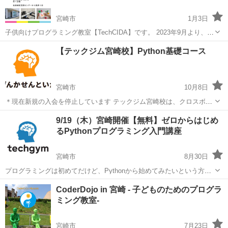
宮崎市
1月3日
子供向けプログラミング教室【TechCIDA】です。 2023年9月より、生
目地区交流センターから徒歩1分の場所に新規開校しました！
宮崎
宮崎市
プログラミング
キッズプログラミング
【テックジム宮崎校】Python基礎コース
TechCIDAは現役エンジニアが教えるプログラミング教室です。
Scratch...
宮崎市
10月8日
＊現在新規の入会を停止しています テックジム宮崎校は、クロスボー
ダー株式会社が運営しております。 【カリキュラム/コース】 ・
宮崎
宮崎市
プログラミング
9/19（木）宮崎開催【無料】ゼロからはじめ
Python基礎コース 月額12000円で通い放題です。 http://...
るPythonプログラミング入門講座
宮崎市
8月30日
プログラミングは初めてだけど、Pythonから始めてみたいという方の
ために、無料のハンズオン開発講座をご用意いたしました。 当講座
宮崎
宮崎市
プログラミング
CoderDojo in 宮崎 - 子どものためのプログラ
は、東京を中心に全国ですでに2500名以上の参加者が参加している人
ミング教室-
気講座です。 htt...
宮崎市
7月23日