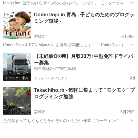
IchigoJam は手のひらサイズの小さなパソコンです。 モニターとキー
ボードがあればミニゲームを作ることができます。 PCN(プログラミン
宮崎
宮崎市
プログラミング
印鑑
CoderDojo in 青島 - 子どものためのプログラ
グ クラブ ネットワーク)では、プログラミング学習にIchigoJam...
ミング道場 -
宮崎市
6月29日
CoederDojo & PCN Miyazaki を青島で開催します！！ CoderDojo（コ
ーダ道場）は7~17歳くらいの子どもを対象にした無償のプログラミン
宮崎
宮崎市
プログラミング
Raspberry Pi
【未経験OK🚚】月収30万↑中型免許ドライバ
グ道場です。2011年にアイルランドで始まり、世界6...
ー募集
完全週休2日で安定転職
Ad
ドライバーダイレクト
Takachiho.rb - 気軽に集まって "モクモク" プ
ログラミング勉強…
宮崎市
6月28日
ただ集まってもくもくとそれぞれのやりたい作業（コーディング、プ
ログラミングの勉強）を進める、というスタイルの勉強会です。非エ
宮崎
宮崎市
プログラミング
ンジニアでも、プログラミングに興味がある！という方は大歓迎で