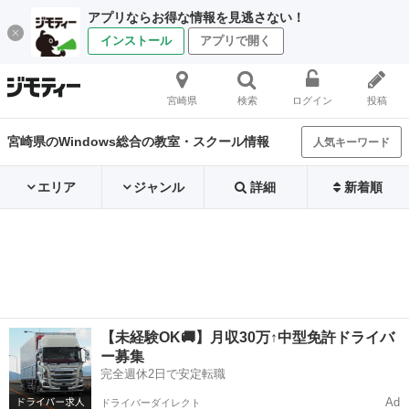
アプリならお得な情報を見逃さない！
インストール
アプリで開く
宮崎県
検索
ログイン
投稿
宮崎県のWindows総合の教室・スクール情報
人気キーワード
エリア
ジャンル
詳細
新着順
【未経験OK🚚】月収30万↑中型免許ドライバ
ー募集
完全週休2日で安定転職
Ad
ドライバーダイレクト