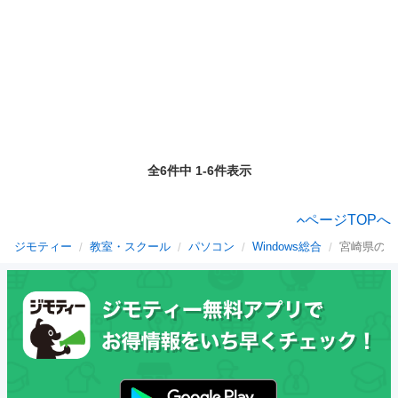
全6件中 1-6件表示
ページTOPへ
ジモティー
教室・スクール
パソコン
Windows総合
宮崎県のWi