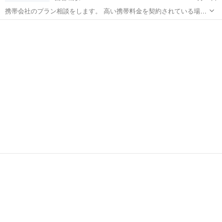
携帯会社のプラン相談をします。 高い携帯料金を契約されている場合
は、 携帯会社を変えることで月ごとの支払いが 安くなります。 携帯
宮崎
都城市
西都城駅
Windows総合
医学部
会社に相談すると、その会社のいいところばかり 勧められます。 今現
在行われているキャンペ...