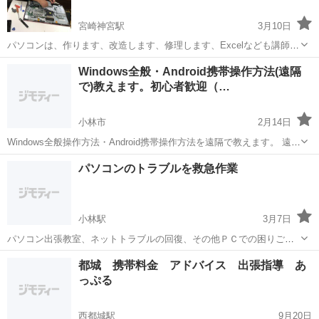
宮崎神宮駅
3月10日
パソコンは、作ります、改造します、修理します、Excelなども講師し
ます。 ホームページ制作1万～などなど。 特にスマホでデータを保存
宮崎
宮崎市
宮崎神宮駅
Windows総合
お金
Windows全般・Android携帯操作方法(遠隔
してストレージがいっぱいになり追加料金をお支払いして継続されて
で)教えます。初心者歓迎（…
いる方、お金払わないで済む管...
小林市
2月14日
Windows全般操作方法・Android携帯操作方法を遠隔で教えます。 遠隔
なので、女性や家に来られたらこまる人など！ お持ちのソフト判ら無
宮崎
小林市
Windows総合
Premiere
パソコンのトラブルを救急作業
いお困り事を教えます。 Windows内容 初心者歓迎（基本的操作が出...
小林駅
3月7日
パソコン出張教室、ネットトラブルの回復、その他ＰＣでの困りご
と。 ご年配の方の中にはパソコンのトラブルを起こしてどうしたらい
宮崎
小林市
小林駅
Windows総合
都城 携帯料金 アドバイス 出張指導 あ
いか分からないと思っていらっしゃる方も数多くいらっしゃる様で
っぷる
す、そんな方々の手助けができたらと考え...
西都城駅
9月20日