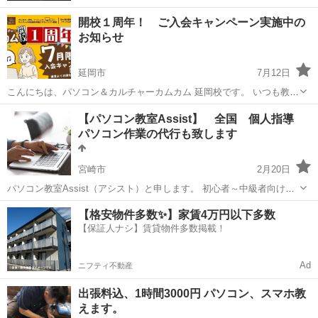
開校１周年！ ご入会キャンペーン実施中の
お知らせ
延岡市
7月12日
こんにちは、パソコン＆カルチャーカムカム 延岡校です。 いつも教室
をご利用いただきありがとうございます。 おかげさまで延岡校は、本
宮崎
延岡市
Windows総合
カルチャー
【パソコン教室Assist】 全国 個人指導
日7月7日に開校1周年を迎えました。 地域の皆さまとの出会いだけで
パソコン作業の代行も致します
なく、教室に長...
宮崎市
2月20日
パソコン教室Assist（アシスト）と申します。 初心者～中級者向けで
個人指導を主に完全予約制で宮崎市で開講しています。 また、パソコ
宮崎
宮崎市
Windows総合
認知症
【格安物件多数✨】家賃4万円以下多数
ンに関する質問やトラブルへの対応、パソコン作業の代行も行ってい
【保証人ナシ】賃貸物件多数掲載！
ます。 [[[パソ...
Ad
ニフティ不動産
出張料込、1時間3000円 パソコン、スマホ教
えます。