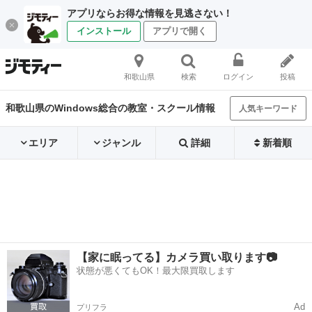
アプリならお得な情報を見逃さない！
インストール
アプリで開く
和歌山県
検索
ログイン
投稿
和歌山県のWindows総合の教室・スクール情報
人気キーワード
エリア
ジャンル
詳細
新着順
【家に眠ってる】カメラ買い取ります📷
状態が悪くてもOK！最大限買取します
Ad
プリフラ