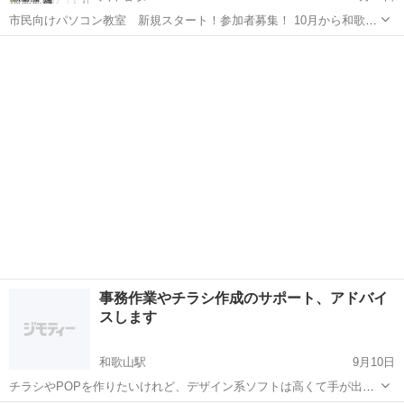
市民向けパソコン教室 新規スタート！参加者募集！ 10月から和歌山
市六十谷のオレンジカフェにて 初心者向けからスタートするパソコン
和歌山
和歌山市
六十谷駅
Windows総合
月謝
講座が始まります。 ★内容★ 第1回10月2日（月曜） 月に2回、毎回2
時間...
事務作業やチラシ作成のサポート、アドバイ
スします
和歌山駅
9月10日
チラシやPOPを作りたいけれど、デザイン系ソフトは高くて手が出せ