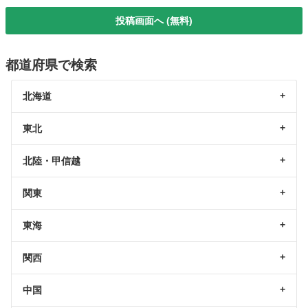
投稿画面へ (無料)
都道府県で検索
北海道
東北
北陸・甲信越
関東
東海
関西
中国