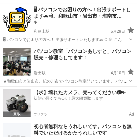
🖥️ パソコンでお困りの方へ！出張サポートし
ます🚗💨。和歌山市・岩出市・海南市…
和歌山駅
6月29日
🖥️ パソコンでお困りの方へ！ 出張サポートいたします🚗💨 💭 こんな
お悩みありませんか？ ❌ 「パソコンの使い方がよく分からない…」 ❌
和歌山
和歌山市
和歌山駅
Windows総合
岬町
パソコン教室「パソコンあしすと」パソコン
「設定が分からず困っている…」 ❌ 「スマホやタブレットの操作も教
販売・修理もしてます！
えてほ...
岩出駅
4月10日
★和歌山市と岩出市、紀の川市でパソコン教室開いています。 パソコ
ンレッスン以外にも ◆パソコン設定、修理、販売◆データ復元 ◆ホー
和歌山
岩出市
岩出駅
Windows総合
個人
【求】壊れたカメラ、売ってください📷✨
ムページ作成やチラシ制作など ☆個人で運営しているので、一般的な
状態が悪くてもOK！最大限買取します
教室よりも柔軟な対応が...
Ad
プリフラ
初心者無料ならうれしいです。パソコンも無
料でいただけるかたうれしいです