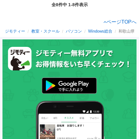
全8件中 1-8件表示
ページTOPへ
ジモティー
教室・スクール
パソコン
Windows総合
和歌山県のW