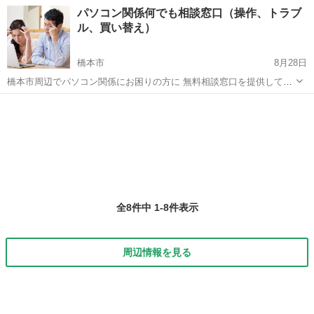
ない‥‥ 給与計算や売り上げ分析をExcelでやりたいけど関数はよく
和歌山
和歌山市
和歌山駅
Windows総合
チラシ
パソコン関係何でも相談窓口（操作、トラブ
分からない‥‥ お仕事上、経費を抑えてハイクオリティなものを利用
ル、買い替え）
したいですよね。 Wo...
橋本市
8月28日
橋本市周辺でパソコン関係にお困りの方に 無料相談窓口を提供してお
ります。（出張パソコン教室のようなものです） 大した事無かったら
和歌山
橋本市
Windows総合
無料
ごめんなさいネ♪汗 都市部に比べてそう言った窓口が少ない為、 お役
に立てればと思い投...
全8件中 1-8件表示
周辺情報を見る