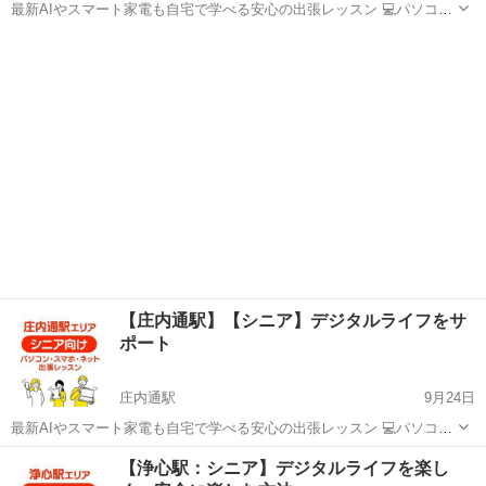
最新AIやスマート家電も自宅で学べる安心の出張レッスン 💻パソコ
ン、📱スマホ、ネットのことで こんなお悩みはありませんか？ ▶スマ
愛知
名古屋市
小田井駅
Windows総合
デジタル
ホの操作を毎回家族に聞くのが気まずいと感じている ▶大切な写真の
整理や保存...
【庄内通駅】【シニア】デジタルライフをサ
ポート
庄内通駅
9月24日
最新AIやスマート家電も自宅で学べる安心の出張レッスン 💻パソコ
ン、📱スマホ、ネットのことで こんなお悩みはありませんか？ ▶スマ
愛知
名古屋市
庄内通駅
Windows総合
デジタル
【浄心駅：シニア】デジタルライフを楽し
ホの操作を毎回家族に聞くのが気まずいと感じている ▶大切な写真の