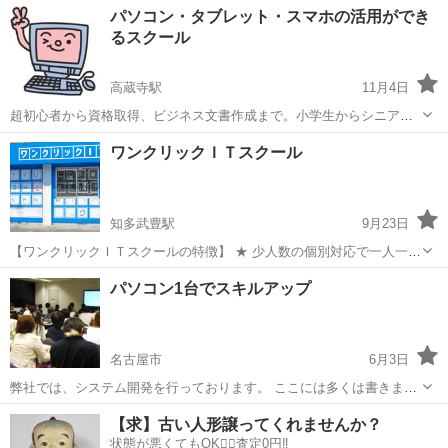
愛知
名古屋市
Windows総合
スマホ
パソコン・タブレット・スマホの活用ができ
トワーク、周辺機器などをお教えします。面接官にパソコンが詳しい
るスクール
と思わせる面接トーク、履歴書の記入方法...
高蔵寺駅
11月4日
超初心者から資格取得、ビジネス文書作成まで。小学生からシニアま
で老若男女が同じフローで学習してます。アットホームな教室です。
愛知
春日井市
高蔵寺駅
Windows総合
タブレット
ワンクリックＩＴスクール
ちょっと教えてからワード、エクセル、パワーポイント、アクセス、
イラストレーター、ホームページ作成・ブ...
知多武豊駅
9月23日
【ワンクリックＩＴスクールの特徴】 ★ 少人数の個別対応で一人一人
に合わせたカリキュラムを組みます。 ★ 体が覚えるまで、何度でも繰
愛知
知多郡
知多武豊駅
Windows総合
画像編集
パソコン1台でスキルアップ
り返し学習していただけます。 ★ 知識を応用して活用できるようにな
るためのカリキュ...
名古屋市
6月3日
弊社では、システム開発を行っております。 ここには多くは書きませ
んが 写真の通りです。 「もう1人働いてくれる自分（分身）がいた
愛知
名古屋市
Windows総合
【求】古い人形譲ってくれませんか？
ら？」 そんな思いがある方々を募集しております。
状態が悪くてもOK🙆‍♀️査定0円‼️