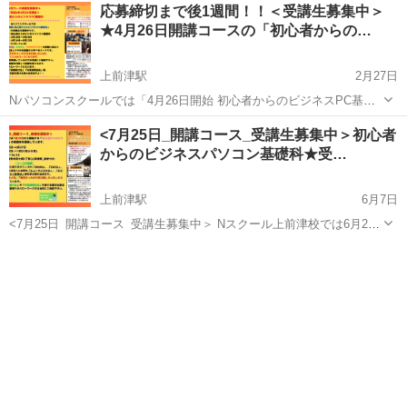
愛知
名古屋市
上前津駅
Windows総合
初心者
応募締切まで後1週間！！＜受講生募集中＞
者からのビジネスPC基礎科」コースの受講生を募集中です。毎回、定
★4月26日開講コースの「初心者からの…
員を越える応募...
上前津駅
2月27日
Nパソコンスクールでは「4月26日開始 初心者からのビジネスPC基礎
科」の受講生を募集中です。毎回、定員を越える応募がある人気コー
愛知
名古屋市
上前津駅
Windows総合
初心者
<7月25日_開講コース_受講生募集中＞初心者
スになります。 〇コース名：初心者からのビジネスパソコン基礎科 〇
からのビジネスパソコン基礎科★受…
募集期間：2月28日～3...
上前津駅
6月7日
<7月25日_開講コース_受講生募集中＞ Nスクール上前津校では6月26
日から開始する「初心者からのビジネスパソコン基礎科」の受講生を
愛知
名古屋市
上前津駅
Windows総合
初心者
募集しています。 ・申込期間：5月30日～6月27日 ・訓練期間：7月25
日～11月...