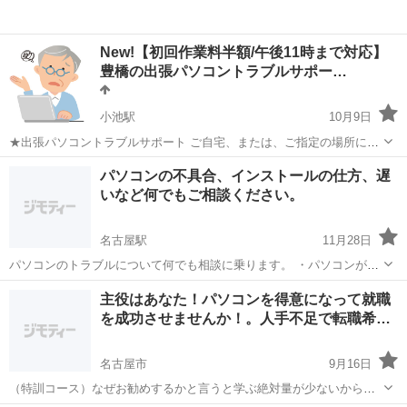
New!【初回作業料半額/午後11時まで対応】
豊橋の出張パソコントラブルサポー…
小池駅
10月9日
★出張パソコントラブルサポート ご自宅、または、ご指定の場所にお
伺い致します。 豊橋市外の場合、別途交通費を実費にて、ご負担頂
愛知
豊橋市
小池駅
Windows総合
パソコンの不具合、インストールの仕方、遅
きます。 【対象の方】初心者、シニア、その他の個人の方、個人事業
いなど何でもご相談ください。
主の方も可、法人の...
名古屋駅
11月28日
パソコンのトラブルについて何でも相談に乗ります。 ・パソコンが故
障したので修理したい ・インターネットにつながらない ・ソフトのイ
愛知
名古屋市
名古屋駅
Windows総合
インストール
主役はあなた！パソコンを得意になって就職
ンストールの仕方がわからない ・パソコンが遅いので早くしたい ・ソ
を成功させませんか！。人手不足で転職希…
フトの操作方法がわ...
名古屋市
9月16日
（特訓コース）なぜお勧めするかと言うと学ぶ絶対量が少ないからで
す。現在、初回３０００円からで、パソコンのハード、ソフト、ネッ