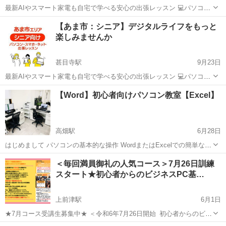
最新AIやスマート家電も自宅で学べる安心の出張レッスン 💻パソコ
ン、📱スマホ、ネットのことで こんなお悩みはありませんか？ ・スマ
愛知
清須市
新清洲駅
Windows総合
デジタル
【あま市：シニア】デジタルライフをもっと
ホの操作を毎回家族に聞くのが気まずいと感じている ・大切な写真の
楽しみませんか
整理や保存方法...
甚目寺駅
9月23日
最新AIやスマート家電も自宅で学べる安心の出張レッスン 💻パソコ
ン、📱スマホ、ネットのことで こんなお悩みはありませんか？ ・スマ
愛知
あま市
甚目寺駅
Windows総合
デジタル
【Word】初心者向けパソコン教室【Excel】
ホの操作を毎回家族に聞くのが気まずいと感じている ・大切な写真の
整理や保存方法...
高畑駅
6月28日
はじめまして パソコンの基本的な操作 WordまたはExcelでの簡単な資
料作成など これから始めてみたいという方向けのパソコン教室になり
愛知
名古屋市
高畑駅
Windows総合
キーボード
＜毎回満員御礼の人気コース＞7月26日訓練
ます。 こちらの教室内のパソコンを使用して 市販の教材をゆっくり一
スタート★初心者からのビジネスPC基…
緒...
上前津駅
6月1日
★7月コース受講生募集中★ ＜令和6年7月26日開始_初心者からのビジ
ネスPC基礎科＞ Nスクール上前津校では6月26日から開始する「初心