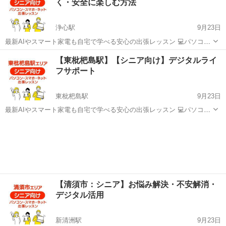
く・安全に楽しむ方法
整理や保存...
浄心駅
9月23日
最新AIやスマート家電も自宅で学べる安心の出張レッスン 💻パソコ
ン、📱スマホ、ネットのことで こんなお悩みはありませんか？ ・スマ
愛知
名古屋市
浄心駅
Windows総合
デジタル
【東枇杷島駅】【シニア向け】デジタルライ
ホの操作を毎回家族に聞くのが気まずいと感じている ・大切な写真の
フサポート
整理や保存方法...
東枇杷島駅
9月23日
最新AIやスマート家電も自宅で学べる安心の出張レッスン 💻パソコ
ン、📱スマホ、ネットのことで こんなお悩みはありませんか？ ・スマ
愛知
名古屋市
東枇杷島駅
Windows総合
デジタル
ホの操作を毎回家族に聞くのが気まずいと感じている ・大切な写真の
整理や保存方法...
【清須市：シニア】お悩み解決・不安解消・
デジタル活用
新清洲駅
9月23日