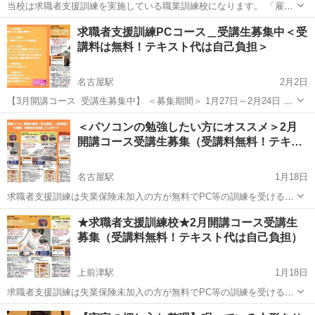
当校は求職者支援訓練を実施している職業訓練校になります。 「雇用
保険未加入者」「失業保険受給中の方」を対象に職業訓練を実施して
愛知
名古屋市
上前津駅
Windows総合
求職者支援訓練
求職者支援訓練PCコース＿受講生募集中＜受
います。 今回は4月25日スタートの4月開講コース(基礎科：初心者か
講料は無料！テキスト代は自己負担＞
らのビジネスPCコース）の...
名古屋駅
2月2日
【3月開講コース_受講生募集中】 ＜募集期間＞ 1月27日～2月24日 ＜
コース名＞ ①目指せ専門職！建築CAD、オフィスPC実践科 ②しっか
愛知
名古屋市
名古屋駅
Windows総合
求職者支援訓練
＜パソコンの勉強したい方にオススメ＞2月
り学ぶ！事務パソコンスキル基礎科。 ＜コース詳細＞ ①建築CAD知
開講コース受講生募集（受講料無料！テキ…
識...
名古屋駅
1月18日
求職者支援訓練は失業保険未加入の方が無料でPC等の訓練を受ける事
の出来る制度です。 当校は求職者支援訓練校を実施しています。 現
愛知
名古屋市
名古屋駅
Windows総合
求職者支援訓練
★求職者支援訓練校★2月開講コース受講生
在、仕事を探している方、失業中の方は是非、ご活用下さい。 2月開
募集（受講料無料！テキスト代は自己負担）
講コースの受講生募集が...
上前津駅
1月18日
求職者支援訓練は失業保険未加入の方が無料でPC等の訓練を受ける事
の出来る制度です。 当校は求職者支援訓練校を実施しています。 現
愛知
名古屋市
上前津駅
Windows総合
求職者支援訓練