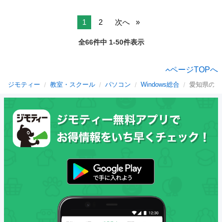
1
2
次へ
全66件中 1-50件表示
ページTOPへ
ジモティー
教室・スクール
パソコン
Windows総合
愛知県のWi