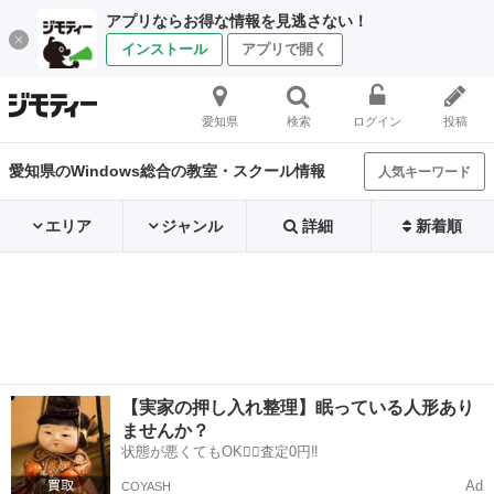
アプリならお得な情報を見逃さない！
インストール
アプリで開く
愛知県
検索
ログイン
投稿
愛知県のWindows総合の教室・スクール情報
人気キーワード
エリア
ジャンル
詳細
新着順
【実家の押し入れ整理】眠っている人形あり
ませんか？
状態が悪くてもOK🙆‍♀️査定0円‼️
Ad
COYASH