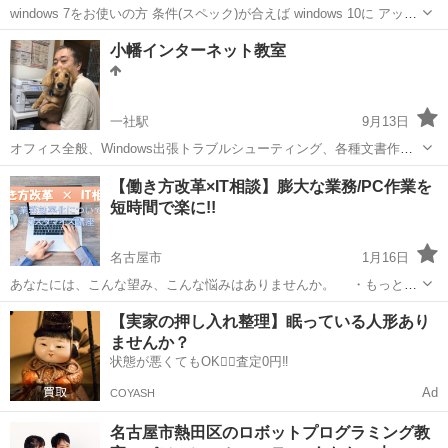
windows 7をお使いの方 条件(スペック)が合えば windows 10に アップ
グレード出来ます！ windows 7～window10は8000円で アップグレード
愛知
豊川市
諏訪町駅
Windows総合
小幡インターネット教室
しますよ！！ お問い合わせお待ちしています！
一社駅
9月13日
オフィス全般、Windows出張トラブルシューティング、各種文書作
成、お悩みを解決へ導くお手伝いも出来ますし法律事務所での勤務経
愛知
名古屋市
一社駅
Windows総合
【働き方改革×IT相談】膨大な業務/PC作業を
験も有るのでそう言ったご相談にものれます。遠隔での作業にも対応
短時間で楽に!!
出来ます。お気軽にお問い合わせ下さい。
名古屋市
1月16日
あなたには、こんな望み、こんな悩みはありませんか。 ・もっと、
時間の余裕を作りたい ・ズバリ、パソコンが得意になりたい ・ズ
愛知
名古屋市
Windows総合
プロフィール
【実家の押し入れ整理】眠っている人形あり
バリ、もっと仕事ができるようになりたい ・社内で自分を差別化さ
ませんか？
せるスキルを身...
状態が悪くてもOK🙆‍♀️査定0円‼️
Ad
COYASH
名古屋市熱田区のロボットプログラミング教