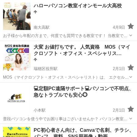
い専任講師があなたの困ったを解決します。 MOS試験認定試験校。受
愛知
豊橋市
Windows総合
MOS
ハローパソコン教室イオンモール大高校
講者のMOS合格率100%！各種資格も受験できます。資格取得ならお
任せください！ キ...
南大高駅
4月9日
お子様から年配の方まで、何度でも質問できる教室です！ 当教室で
は、パソコン初心者向けのパソコン基礎講座からWord、Excel、
愛知
名古屋市
南大高駅
Windows総合
イオンモール
大変 お値打ちです。 人気資格 MOS（マイ
PowerPoint、Acce ssなどのOfficeソフトの活用方法、 スマホや...
クロソフト・オフィス・スペシャリス…
瑞穂区役所駅
2月1日
MOS（マイクロソフト・オフィス・スペシャリスト）は、 エクセル・
ワード・パワーポイントなどの、 パソコン利用スキルを証明できる世
愛知
名古屋市
瑞穂区役所駅
Windows総合
💻定額PC遠隔サポート💻パソコンで不明点、
界標準資格です。 企業が求めているスキルを身に付けると、就職・転
急なトラブルでも安心💮
職に有利、 お仕事の効...
小本駅
2月1日
普段パソコンを使う中でお困り事はございませんか？ パソコン教室に
通うのが面倒 予算が大変、時間が作れない ジモティーでお願いするに
愛知
名古屋市
小本駅
Windows総合
プロフィール
PC初心者さん向け、Canvaで名刺、チラシ、
も 家に来てもらったり会いに行ったりが不安 そんなお悩みがある方へ
パンフ、資料、SNS用画像・動画…