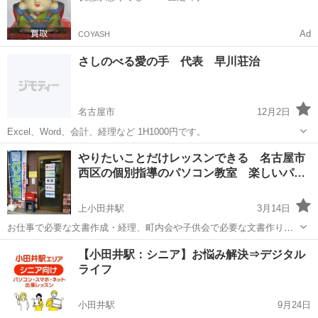
Ad
COYASH
さしのべる愛の手 代表 早川荘治
名古屋市
12月2日
Excel、Word、会計、経理など 1H1000円です。
愛知
名古屋市
Windows総合
やりたいことだけレッスンできる 名古屋市
西区の個別指導のパソコン教室 楽しいパ…
上小田井駅
3月14日
お仕事で必要な文書作成・経理、町内会や子供会で必要な文書作りの
ためのレッスンができます。 今すぐ作成しなければならない文書を持
愛知
名古屋市
上小田井駅
Windows総合
レッスン
【小田井駅：シニア】お悩み解決⇒デジタル
ち込んでいただき、教室で作成していただくこともできます。ノート
ライフ
パソコンご持参OKです。 お...
小田井駅
9月24日