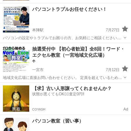
パソコントラブルお任せください！
本陣駅
7月27日
パソコンの設定やトラブルでお困りの方、お気軽にご相談ください。
【対応例】 ・インターネットにつながらない ・Wi-Fi設定 ・メール
愛知
名古屋市
本陣駅
Windows総合
抽選受付中 【初心者歓迎】全8回！ワード・
（Outlook・Yahoo・Gmailなど） ・プリンター設定 ...
エクセル教室（一宮地域文化広場）
一宮市
7月12日
地域文化広場に直接お問い合わせください。 定員を超えているため抽
選となります。定員を大幅に超える場合は一宮地域文化広場と調整を
愛知
一宮市
Windows総合
動画編集
【求】古い人形譲ってくれませんか？
して一人でも多くの方に参加いただけるように調整します。諦めず仮
状態が悪くてもOK🙆‍♀️査定0円‼️
申し込みください。 ...
Ad
COYASH
パソコン教室（習い事）