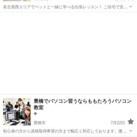
名古屋西エリアでペットと一緒に学べる出張レッスン！ ご自宅で安心
学習！ こんなお悩みはありませんか？ (;´･ω･) ▶ペットがいるので教
愛知
名古屋市
小田井駅
Windows総合
デジタル
室に通いづらい ▶オンラインが苦手 ▶自分のスマホやP...
豊橋でパソコン習うならももたろうパソコン
教室
豊橋市
7月22日
初心者の方から資格取得希望の方まで幅広く対応しております。優し