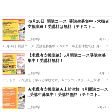
<6月26日_開講コース_受講生募集中＞求職者
支援訓練！受講料は無料（テキスト…
上前津駅
5月19日
<6月26日_開講コース_受講生募集中＞ Nスクール上前津校では6月26
日から開始する「初心者からのビジネスパソコン基礎科」の受講生を
愛知
名古屋市
上前津駅
Windows総合
求職者支援訓練
【求職者支援訓練】5月開講コース受講生募
募集しています。 ・申込期間：4月26日～5月29日 ・訓練期間：6月26
集中！受講料無料！
日～10月...
上前津駅
4月3日
アットホームで楽しく学べる学校です。 Nパソコンスクール上前津校
では、５月開講の「簿記オフィスPC実践科」の受講生を募集していま
愛知
名古屋市
上前津駅
Windows総合
無料
★求職者支援訓練★上前津校_4月開講コース
す。このコースでは、実務で使えるオフィスPCスキル（WORD、
_受講生募集中！受講料無料（テキスト…
EXCEL、POWERPOIN...
上前津駅
2月27日