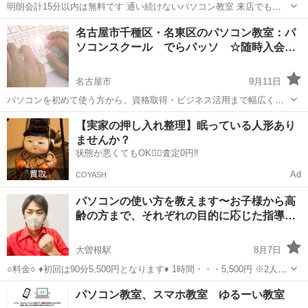
明朗会計15分以内は無料です 通い続けないパソコン教室 来店でも
zoom anydeskで遠隔操作も可能です スマホとパソコンコーチ&ドクタ
愛知
名古屋市
中村公園駅
Windows総合
回数券
名古屋市千種区・名東区のパソコン教室：パ
ー pc基本 画像 動画 音楽など概ね全般で指導します Adobe cyb...
ソコンスクール でらパッソ ☆随時入会…
名古屋市
9月11日
パソコンを初めて使う方から、資格取得・ビジネス活用まで幅広く学
ぶことができます。 小学生から８０代の方まで幅広く通われていま
愛知
名古屋市
Windows総合
持ち込み
【実家の押し入れ整理】眠っている人形あり
す。個別指導タイプのパソコンスクールです。 パソコンの持ち込みは
ませんか？
もちろんOK！ほとんどの方が持ち...
状態が悪くてもOK🙆‍♀️査定0円‼️
Ad
COYASH
パソコンの使い方を教えます〜お子様から高
齢の方まで、それぞれの目的に応じた指導…
大曽根駅
8月7日
○料金○ ♦︎初回は90分5,500円となります♦︎ 1時間・・・5,500円 ※2人ま
で同時に指導が可能になります。2人でも料金は変わりません。 ・大
愛知
名古屋市
大曽根駅
Windows総合
Wordpress
パソコン教室、スマホ教室 ゆるーい教室
曽根駅近辺のマンションで指導することができます。...