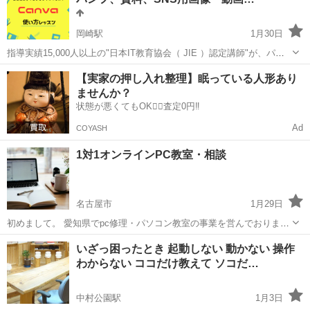
個人事業主のRSが...
岡崎駅
1月30日
指導実績15,000人以上の"日本IT教育協会（ JIE ）認定講師"が、パソ
コン初心者さん向けに親切、丁寧にレクチャーするプライベートレッ
愛知
岡崎市
岡崎駅
Windows総合
Canva
【実家の押し入れ整理】眠っている人形あり
スンです。 ■レッスン内容 ①Canva もうデザインに悩まなく
ませんか？
て...
状態が悪くてもOK🙆‍♀️査定0円‼️
Ad
COYASH
1対1オンラインPC教室・相談
名古屋市
1月29日
初めまして。 愛知県でpc修理・パソコン教室の事業を営んでおります
【TETOLI】代表の衛藤と申します。 他掲示板でのオンラインpc授業
愛知
名古屋市
Windows総合
オンライン
いざっ困ったとき 起動しない 動かない 操作
が非常にご好評でしたので、この度ジモティーでも募集を開始致しま
わからない ココだけ教えて ソコだ…
す。 ジ...
中村公園駅
1月3日