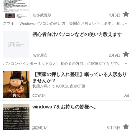
知多武豊駅
4月6日
スマホ、 Windowsパソコンの使い方、疑問点お教えいたします。 初
回、試しに30分無料で始めてみませんか？ ・エクセル、ワード、パワ
愛知
知多郡
知多武豊駅
Windows総合
料金
初心者向けパソコンなどの使い方教えます
ーポイントその他アプリの使い方。 ・スマホ、パソコンの調子が悪い
などの相談。 ...
名古屋市
2月9日
パソコンやインターネットなど、初心者の方向けに家庭訪問などでア
ドバイスいたします。 Windows、オフィス関連、ホームページ
愛知
名古屋市
Windows総合
家庭訪問
【実家の押し入れ整理】眠っている人形あり
（HTML、WORD PRESSなど）、ヤフオクなど、パソコンで色々とチ
ませんか？
ャレンジしてみたい方をサ...
状態が悪くてもOK🙆‍♀️査定0円‼️
Ad
COYASH
windows 7をお持ちの皆様へ。
諏訪町駅
8月23日