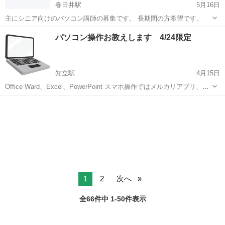
春日井駅
5月16日
主にシニア向けのパソコン講師の募集です。 長期間の方希望です。
愛知
春日井市
春日井駅
Windows総合
シニア向け
パソコン操作お教えします 4/24限定
知立駅
4月15日
Office Ward、Excel、PowerPoint スマホ操作ではメルカリアプリ、動
画編集アプリ等の使い方 1時間2500円 2時間4000円 交通費は要相談
愛知
刈谷市
知立駅
Windows総合
動画編集
です。 カフェでの指導の場合、ご自身の飲食代はご...
1
2
次へ
全66件中 1-50件表示