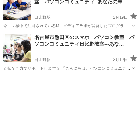
室：パソコンコミュニティ--あなたの未…
日比野駅
2月19日
今、世界中で注目されているMITメディアラボが開発したプログラミ
ング環境「Scratch（スクチ）」をベースにしたオリジナルのプログラ
愛知
名古屋市
日比野駅
Windows総合
コミュニティ
名古屋市熱田区のスマホ・パソコン教室：パ
ミングソフトと自由自在に繋がるアーテックブロックを使った、子ど
ソコンコミュニティ日比野教室---あな…
もたちがロボット作りに夢中に...
日比野駅
2月19日
☆私が全力でサポートします☆ 「こんにちは、パソコンコミュニティ
の浅井です。当教室は、女性や中高年の方をはじめ、様々な世代の方
愛知
名古屋市
日比野駅
Windows総合
コミュニティ
が通ってくださっています。『生まれて初めてパソコンを触るよ』
『スマートフォン・タブレット・iPa...