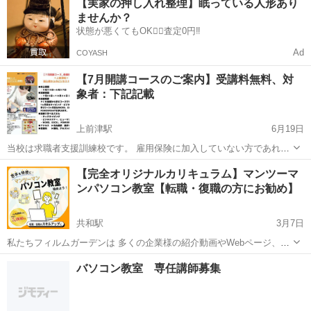
【実家の押し入れ整理】眠っている人形あり
在、仕事を探している方、失業中の方は是非、ご活用下さい。 2月開
ませんか？
講コースの受講生募集が...
状態が悪くてもOK🙆‍♀️査定0円‼️
Ad
COYASH
【7月開講コースのご案内】受講料無料、対
象者：下記記載
上前津駅
6月19日
当校は求職者支援訓練校です。 雇用保険に加入していない方であれば
誰でも無料で訓練を受講出来ます。 是非、この機会に当校の訓練校を
愛知
名古屋市
上前津駅
Windows総合
求職者支援訓練
【完全オリジナルカリキュラム】マンツーマ
ご利用下さい。 毎月、様々なコースを募集していますので自分に合っ
ンパソコン教室【転職・復職の方にお勧め】
たコースを選択する事が出来...
共和駅
3月7日
私たちフィルムガーデンは 多くの企業様の紹介動画やWebページ、
SNS運用代行などを提案する、動画とWebの制作会社です。 WEB業界
愛知
大府市
共和駅
Windows総合
WEB
バソコン教室 専任講師募集
のプロが講師としてWEBや動画の教室を展開している中、 この度熱い
要望に応じて新...