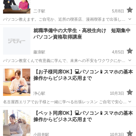
二子駅
5月8日
パソコン教えます。ご自宅か、近所の喫茶店、漫画喫茶まで出張し、
時間ｘ1000円（移動往復60分含む）で、私が教えられる事は何でも教
愛知
一宮市
二子駅
Windows総合
習い事
就職準備中の大学生・高校生向け 短期集中
えます。 初回は満足いかなければ、請求しません。 私は高校生より、
パソコン資格取得講座
パソコン関係の仕事をずっ...
藤浪駅
4月5日
パソコン教室くんで有意義に学んで、未来への不安をワクワクにかえ
ましょう！ 冬休み・春休みを有効に利用して 20回（+1）24000円 15
愛知
津島市
藤浪駅
Windows総合
夏休み
【お子様同席OK】💻パソコン📱スマホの基本
回 18000円 学べる言語・コースは複数選択できます ・就職準備
操作からビジネス応用まで
（ワード...
浄心駅
10月3日
名古屋西エリアでお子様と一緒に学べる出張レッスン ご自宅で安心学
習！ こんなお悩みはありませんか？ (;´∀｀) ▶子供が小さいので教室
愛知
名古屋市
浄心駅
Windows総合
【ペット同席OK】💻パソコン📱スマホの基本
に通いづらい ▶オンラインが苦手 ▶自分のスマホやPCの...
操作からビジネス応用まで
小田井駅
10月3日