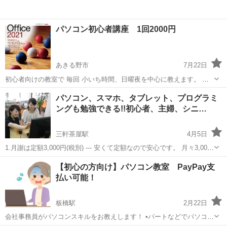
パソコン初心者講座 1回2000円
あきる野市
7月22日
初心者向けの教室で 毎回 小いち時間、日曜夜を中心に教えます。 教
科書代別途2000円。パソコン貸し出し可能。 プライベートレッスンで
東京
あきる野市
Windows総合
初心者
パソコン、スマホ、タブレット、プログラミ
す。
ングも勉強できる!!初心者、主婦、シニ…
三軒茶屋駅
4月5日
1.月謝は定額3,000円(税別) --- 安くて定額なので安心です。 月々3,000
円(税込 3,300円)通い放題だから、安心して通えます。 ※別途コース料
東京
世田谷区
三軒茶屋駅
Windows総合
月謝
【初心の方向け】パソコン教室 PayPay支
金が初回1回だけかかります。 テキスト代もかかりませ...
払い可能！
板橋駅
2月22日
会社事務員がパソコンスキルをお教えします！ •パートなどでパソコン
を使わないといけない… •PTAなどでパソコンを使用しないと… •全く