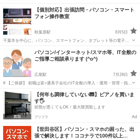
【個別対応】出張訪問・パソコン・スマート
フォン操作教室
秋葉原駅
8月5日
千葉市を中心に、パソコン、スマートフォン、タブレット等の電子機
器の出張サポートを展開しております。 箱から出して取り敢えず出し
東京
千代田区
秋葉原駅
Windows総合
タブレット
パソコン/インターネット/スマホ等、IT全般の
てみたけど、使い方がわからない、初期不良？故障？と言った疑問
ご指導ご相談承ります (^o^)
や、ホームページ作成やインター...
広尾駅
7月29日
# 【ご挨拶】 前職は富○通系子会社のIT全般の導入・運用・管理・指
導・育成を主な職務とし、ハード/ソフトの開発・設計・プログラミン
東京
渋谷区
広尾駅
Windows総合
料金
【何年も調律していない🎹】ピアノを買いま
グ、周辺機器開発・設計をベースとしたシステムエンジニア職、執行
す🖐️
役員を経て退職しました。 ...
状態が悪くてもOK！最大限買取します
Ad
プリフラ
【世田谷区】パソコン・スマホの困った、出
張で解決します！ココナラで100件以上…