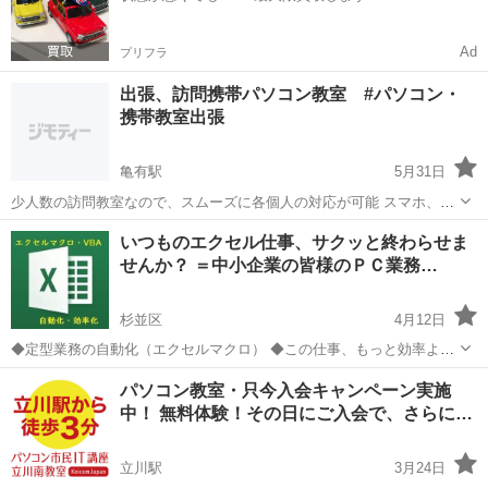
Ad
プリフラ
出張、訪問携帯パソコン教室 #パソコン・
携帯教室出張
亀有駅
5月31日
少人数の訪問教室なので、スムーズに各個人の対応が可能 スマホ、携
帯、パソコンなどの初期設定方法や、 エクセル、アプリなどの応用な
東京
足立区
亀有駅
Windows総合
スマホ
いつものエクセル仕事、サクッと終わらせま
ど、 一人では、出来ない方への補助、上達できる教室です。 内容は、
せんか？ ＝中小企業の皆様のＰＣ業務…
各々対応できますので、 勉強し...
杉並区
4月12日
◆定型業務の自動化（エクセルマクロ） ◆この仕事、もっと効率よく
出来ないか？ ◆こんなことやりたいんだけど、簡単なやり方はない？
東京
杉並区
Windows総合
パソコン教室・只今入会キャンペーン実施
『ＤＸとかＩＴとか、どこから手を付けたら良いのか分からない』 そ
中！ 無料体験！その日にご入会で、さらに…
んなお悩みを解...
立川駅
3月24日