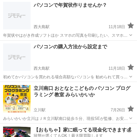
東京
北区
板橋駅
Windows総合
PTA
パソコンで年賀状作りませんか？
知識がない… その不安一緒に解消しましょう！ 25歳の若手事務員がパ
ソコンの使用方...
西大島駅
11月18日
年賀状やはがき作成ソフトほか スマホの写真を印刷したい、スマホの
メールが分からない iPad（アイパッド）、iPhone（アイホーン）、ア
東京
江東区
西大島駅
Windows総合
年賀状
パソコンの購入方法から設定まで
ンドロイドスマホなど 多岐に対応致します 価格は1時間あたり5,0...
西大島駅
11月18日
初めてかパソコンを買われる場合高額なパソコンを 勧められて買って
しまうなど 必要ないものまで買わされる場合があります。 後悔しない
東京
江東区
西大島駅
Windows総合
立川南口 おとなとこどもの パソコン プログ
ようにパソコンを買う場合 それなりに知識が必要になってしまいま
ラミング 教室 みらいかいか
す。 基礎からしっかりと身につけ...
立川駅
7月26日
みらいかいか立川はＪＲ立川駅南口徒歩５分、現役SEが監修、お安い
料金設定でしっかり学べるパソコン教室です！ Office、プログラミン
東京
立川市
立川駅
Windows総合
サーティファイ
【おもちゃ】家に眠ってる現金化できます💰
グ、ＭＯＳ試験対策、日商、サーティファイ プログラミング検定試験
状態が悪くてもOK！最大限買取します
の受験ならみらいかいかへ...