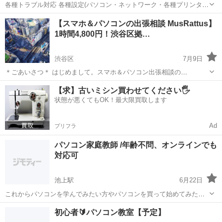
各種トラブル対応 各種設定(パソコン・ネットワーク・各種プリンタ
ー・プリンター) ＰＣ入替作業 各種講習(Windows・インターネット・
東京
新宿区
西早稲田駅
Windows総合
【スマホ＆パソコンの出張相談 MusRattus】
Word/Excel/Powerpoint等) 入手可能な部品の交換 ホーム...
1時間4,800円！渋谷区拠…
渋谷区
7月9日
＊ごあいさつ＊ はじめまして。スマホ＆パソコン出張相談の
MusRattus（マスラットス）です。 当出張相談では、日常生活におけ
東京
渋谷区
Windows総合
デジタル
【求】古いミシン買わせてください🖐️
るお悩みサポートとしてスマートフォンやパソコンの操作設定等に関
状態が悪くてもOK！最大限買取します
するご相談に応じます。 ...
Ad
プリフラ
パソコン家庭教師 /年齢不問、オンラインでも
対応可
池上駅
6月22日
これからパソコンを学んでみたい方やパソコンを買って始めてみたけ
れど分からなくて困っている方に基本から簡単丁寧に優しくお教えし
東京
大田区
池上駅
Windows総合
60歳
初心者🔰パソコン教室【予定】
ます。年齢は問わず向上心のある方のお役に立ちたいと思っていま