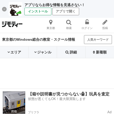
アプリならお得な情報を見逃さない！
インストール
アプリで開く
東京都
検索
ログイン
投稿
東京都のWindows総合の教室・スクール情報
人気キーワード
エリア
ジャンル
詳細
新着順
【箱や説明書が見つからない🤖】玩具を査定
状態が悪くてもOK！最大限買取します
Ad
プリフラ