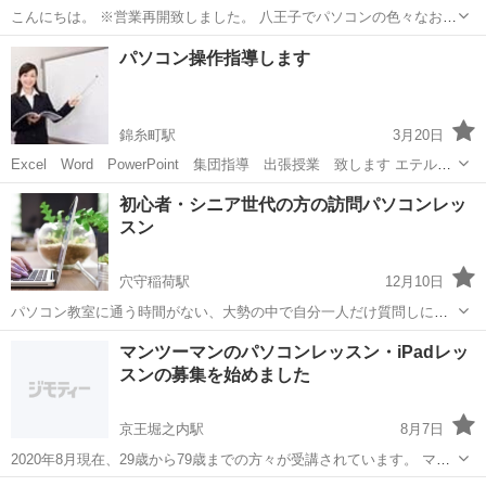
こんにちは。 ※営業再開致しました。 八王子でパソコンの色々なお悩
み相談から解決を行っている、 「吉野パソコンメンテ」代表の吉野と
東京
八王子市
八王子駅
Windows総合
事務所
パソコン操作指導します
申します。 基本的には東京都～隣県までどこでもお伺い致します。 ...
錦糸町駅
3月20日
Excel Word PowerPoint 集団指導 出張授業 致します エテルニ
タ学習塾 http://www.eternita-sc.jp/
東京
墨田区
錦糸町駅
Windows総合
PowerPoint
初心者・シニア世代の方の訪問パソコンレッ
スン
穴守稲荷駅
12月10日
パソコン教室に通う時間がない、大勢の中で自分一人だけ質問しにく
い、レッスンの進行についていけない、家族にサポートを頼んだが、
東京
大田区
穴守稲荷駅
Windows総合
レッスン
マンツーマンのパソコンレッスン・iPadレッ
相手にされなくなった、知りたいところだけ教えて欲しい、最近パソ
スンの募集を始めました
コンの調子が悪くなった。。。と悩まれて...
京王堀之内駅
8月7日
2020年8月現在、29歳から79歳までの方々が受講されています。 マン
ツーマンでのパソコンレッスン・iPadレッスンをご希望の方は ぜひ一