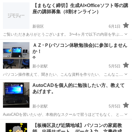
向けのパソコンサポートをしてきましたが、この度個人の方向けのサ
東京
渋谷区
渋谷駅
Windows総合
リモート
【まもなく締切】生成AI×Officeソフト等の講
ポートを開始いたしました。 下記詳細となりますのでお気軽にご相談
座の講師募集（8割オンライン）
ください。 （当方の他...
新宿区
6月1日
ご覧いただきありがとうございます。 3〜4ヶ月で以下の内容を学ぶ、
公的スクールの講師を募集しております。 生徒人数は15〜20名、年代
東京
新宿区
Windows総合
オンライン
ＡＺ･Ｐ(パソコン体験勉強会)に参加しません
は20～60代と幅広く、生徒の殆どが初心者です。 8割はZoomを利用し
か！
たオンライン...
新小岩駅
5月5日
パソコン操作教えて、聞きたい、こんな資料を作りたい、 こんなこと
したい、など一緒に体験･勉強をしましょう。 小中生･お母さん･初め
東京
葛飾区
新小岩駅
Windows総合
ヤフオク
AutoCADを個人的に勉強したい方、教えて
ての方もどうぞ気軽に参加下さい。 パソコンの調子が悪い、故障か
あげます。
な、どうしたのかな？など。...
新小岩駅
5月5日
AutoCADを習いたいが、本格的なスクールで習うほどでもなく、 とり
あえず初歩から経験してみたい方は、ご相談下さい。 ご連絡は、携
東京
葛飾区
新小岩駅
Windows総合
AutoCAD
【板橋区及び近隣地域】パソコンの家庭教
帯：０９０－８４３６－８４３１ にどうぞ。
師、出張サポート、データ入力、文書作成、