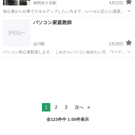
南阿佐ケ谷駅
4月12日
初心者から仕事でスキルアップしたい方まで、レベルに応じた講座を
ご用意しています。 まずはモニターを見ながら説明を聞いて頂き、わ
東京
杉並区
南阿佐ケ谷駅
Windows総合
パソコン家庭教師
からないところはスタッフがお手伝い！ どなたでも簡単に理解できま
す。 また、外資系企業に...
品川駅
2月28日
パソコン初心者歓迎します。 これからパソコン始めたい方、ワード・
エクセル・パワーポイントの使い方、 プリンタ・Wi-Fi設定など、困っ
東京
品川区
品川駅
Windows総合
料金
たことも相談に乗ります。 まずは、お気軽にご連絡下さい。 ▪️対応時
間（応相談...
1
2
3
次へ
全123件中 1-50件表示