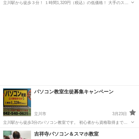
立川駅から徒歩３分！ １時間1,320円（税込）の低価格！ 大手のスク
ールにはない決め細かい対応でお応えします はじめてから経験者まで
東京
立川市
立川駅
Windows総合
無料
実践で活かせるスキルが身につく 只今《無料体験》実施中！！ こち
らから...
パソコン教室生徒募集キャンペーン
立川市
3月23日
立川駅から徒歩3分のパソコン教室です。 初心者から資格取得まで対
応致します。 まずは無料体験から！ご予約お待ちしております。 Tel
東京
立川市
Windows総合
講座
吉祥寺パソコン＆スマホ教室
042-540-0625 どんなことでもいいのでご相談ください。 又iPhone...