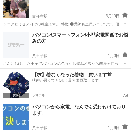
吉祥寺駅
3月19日
シニアとミセス向けの教室です。 特徴 ❶講師も全員シニアです。優し
いですよ ❷少人数で楽しく面白い講座が用意されてます。 ❸授業料も
東京
武蔵野市
吉祥寺駅
Windows総合
シニア
パソコン/スマートフォン/小型家電関係でお悩
90分1,800円とお得です。 ❹お友達の輪も広がります。
みの方
八王子駅
1月9日
こんにちは。 八王子でパソコンの色々なお悩み相談から解決を行って
いる、 「吉野パソコンメンテ」代表の吉野と申します。 基本的には東
東京
八王子市
八王子駅
Windows総合
【求】着なくなった着物、買います👘
京都～隣県までどこでもお伺い致します。 お電話でのご相談も承って
状態が悪くてもOK！最大限買取します
おります (相...
Ad
プリフラ
パソコンから家電、なんでも受け付けており
ます。
八王子駅
1月9日