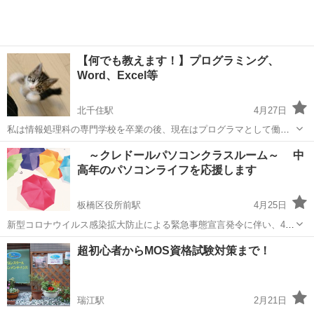
【何でも教えます！】プログラミング、
Word、Excel等
北千住駅
4月27日
私は情報処理科の専門学校を卒業の後、現在はプログラマとして働い
ております。 平日の夜、または土日を利用してプログラミングやパソ
東京
足立区
北千住駅
Windows総合
家計簿
～クレドールパソコンクラスルーム～ 中
コンの使い方を教えてみたいなと考えております。 パソコンの使い方
高年のパソコンライフを応援します
からキーボードの打ち方、家...
板橋区役所前駅
4月25日
新型コロナウイルス感染拡大防止による緊急事態宣言発令に伴い、4月
7日より5月31日の期間は休講とさせて頂きます。一日も早い収束と皆
東京
板橋区
板橋区役所前駅
Windows総合
東武東上線
超初心者からMOS資格試験対策まで！
様の健康をお祈りしております。 当教室は、東京の城北地区 都営三
田線 板橋区役所前駅...
瑞江駅
2月21日