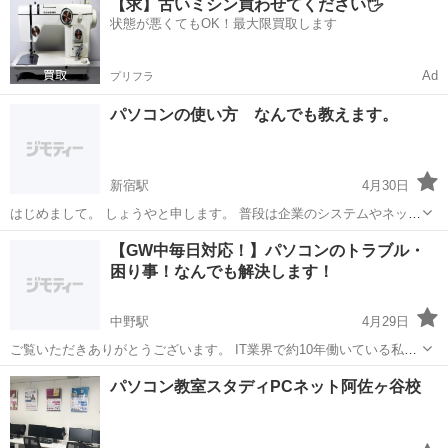
【求】古いミシン買わせてください🖐️
マイクロソフトマスターの資格を持っています。レベルに応じてご指
状態が悪くてもOK！最大限買取します
導させて頂きます。30分...
Ad
プリフラ
パソコンの使い方 なんでも教えます。
新宿駅
4月30日
はじめまして。 しょうやと申します。 普段は企業のシステムやネット
ワーク全般を担当しているエンジニアです。 パソコンに関することで
東京
新宿区
新宿駅
Windows総合
リモート
【GW中毎日対応！】パソコンのトラブル・
したら、なんでも承ります。 例： > パソコンをインターネットにつな
困り事！なんでも解決します！
いで...
中野駅
4月29日
ご覧いただきありがとうございます。 IT業界で約10年働いている私
が、皆さんのお困りごとをなんでも解決いたします！ ・パソコンを使
東京
中野区
中野駅
Windows総合
パソコン教室スタディPCネット阿佐ヶ谷校
ってみようと思ったら動かない ・やりたいことはあるけど、やり方が
わからない ...