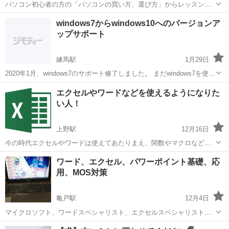
パソコン初心者の方の「パソコンの買い方、選び方」からレッスンが
できる 「完全マンツーマン」の教室です。
東京
江戸川区
瑞江駅
Windows総合
MOS
windows7からwindows10へのバージョンア
ップサポート
練馬駅
1月29日
2020年1月、windows7のサポート修了しました。 まだwindows7を使っ
ていますか？セキュリティが危険な状態です！！ 実は、無料で
東京
練馬区
練馬駅
Windows総合
エクセルやワードなどを使えるようになりた
windows10へアップグレード出来るんです。 ただ、万が一に備え...
い人！
上野駅
12月16日
今の時代エクセルやワードは使えてあたりまえ、関数やマクロなどが
使えるとやっと評価される時代です。 パソコンの文字うちも怪しい…
東京
渋谷区
上野駅
Windows総合
文字
ワード、エクセル、パワーポイント基礎、応
何て方でも大丈夫です。 SEの私がパソコンの使い方や基礎からマクロ
用、MOS対策
まで教えることができます。 ...
亀戸駅
12月4日
マイクロソフト、ワードスペシャリスト、エクセルスペシャリスト、
エクセルエキスパートpart1、part2 パワーポイントスペシャリスト、
東京
江東区
亀戸駅
Windows総合