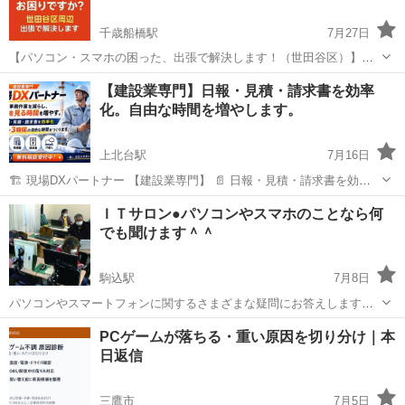
千歳船橋駅
7月27日
【パソコン・スマホの困った、出張で解決します！（世田谷区）】
「iPhoneの写真がいっぱいで保存先がわからない…」 「メールの送り
東京
世田谷区
千歳船橋駅
Windows総合
ココナラ
【建設業専門】日報・見積・請求書を効率
方がわからない…」 「SNSって何？」 「Zoomの設定ができない…」
化。自由な時間を増やします。
そ...
上北台駅
7月16日
🏗 現場DXパートナー 【建設業専門】 📄 日報・見積・請求書を効率
化。 ⏰ 自由な時間を増やします。
東京
武蔵村山市
上北台駅
Windows総合
課題
ＩＴサロン●パソコンやスマホのことなら何
━━━━━━━━━━━━━━━━━━ 👷 「現場は好き。でも事務作
でも聞けます＾＾
業は苦手。」 そんな社長さん・親方さんへ。...
駒込駅
7月8日
パソコンやスマートフォンに関するさまざまな疑問にお答えします。
ご自分の機械をお持ちになればそれに即して質問できます。お持ちで
東京
豊島区
駒込駅
Windows総合
スマホ
PCゲームが落ちる・重い原因を切り分け｜本
ない方は備え付けのパソコン/スマートフォンを無料でお貸しします。
日返信
毎月5回 1回90分 さまざ...
三鷹市
7月5日