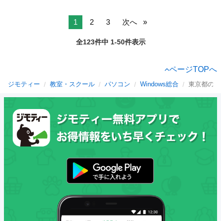
1
2
3
次へ
全123件中 1-50件表示
ページTOPへ
ジモティー
教室・スクール
パソコン
Windows総合
東京都のWi