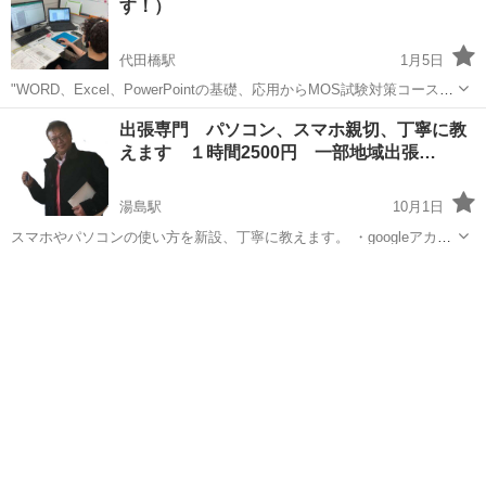
す！）
代田橋駅
1月5日
"WORD、Excel、PowerPointの基礎、応用からMOS試験対策コースま
でをめざしたパソコン学習コースで、年齢関係なく、老若男女、どな
東京
世田谷区
代田橋駅
Windows総合
PowerPoint
出張専門 パソコン、スマホ親切、丁寧に教
たでもご受講可能です。無料体験授業を実施しておりますので、ぜひ
えます １時間2500円 一部地域出張…
お問合せください。...
湯島駅
10月1日
スマホやパソコンの使い方を新設、丁寧に教えます。 ・googleアカウ
ントの作り方 ・LINEの登録の仕方。 ・LINEのデーター移行の方法。
東京
文京区
湯島駅
Windows総合
メルカリ
・無料スタンプの入手方法。 ・その他、基本的な使い方。 ・メルカ...