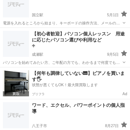
す。パソコンに触れたこともない方でもお気...
国立駅
5月1日
電源を入れるところから始まり、キーボードの操作方法、メールの送
り方、今更聞けない初心者なことをやろうかなと思っています。 私は
東京
国立市
国立駅
Windows総合
初心者
【初心者歓迎】パソコン個人レッスン 用途
企業でデスクワークをしていた人間です。 お年寄りと初心者の方向け
に応じたパソコン選びや利用など
です。 お気軽にお問い合わせくださ...
成瀬駅
9月5日
パソコンを始めてみたい方、ご年配の方でも、わかるまで何度でも教
えます。 Excel,Wordなどの簡単な使い方などもレクチャーします。
東京
町田市
成瀬駅
Windows総合
個人
【何年も調律していない🎹】ピアノを買いま
その他、用途や予算に応じたゲーミングパソコンの作成やゲームの設
す🖐️
定、パソコンの改造など...
状態が悪くてもOK！最大限買取します
Ad
プリフラ
ワード、エクセル、パワーポイントの個人指
導
八王子市
8月27日