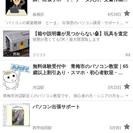
…
板橋区
4月24日
「パソコンの家庭教師 とーま」 出張型のパソコン講習・サポートで
す。（スマホも可） ご自宅や店舗、事業所等、ワークスペースなどへ
東京
板橋区
Windows総合
確定申告
【箱や説明書が見つからない🤖】玩具を査定
お伺いして、お客様のWindowsパソコンやスマホなどを使って、パソ
状態が悪くてもOK！最大限買取します
コン講習、サポー...
Ad
プリフラ
無料体験受付中 青梅市のパソコン教室｜65
歳以上割引あり・スマホ・初心者歓迎・…
河辺駅
3月22日
青梅市河辺駅近くのパソコン教室です。 初心者の方・シニアの方を中
心に、ゆっくり丁寧に指導しています。 ■こんな方におすすめ ・パソ
東京
青梅市
河辺駅
Windows総合
初心者
パソコン出張サポート
コンを基礎からやりたい ・転職をしたい ・仕事で必要になった ・パ
ソコンの資格...
西早稲田駅
3月9日