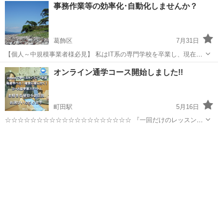
東京
八王子市
京王堀之内駅
Windows総合
レッスン
事務作業等の効率化･自動化しませんか？
度、1時間無料の『お試しレッスン』を受けてみてください！ 懇切・
丁寧をモットー...
葛飾区
7月31日
【個人～中規模事業者様必見】 私はIT系の専門学校を卒業し、現在は
システムエンジニアを本業に 副業でPC･プログラミング教室、システ
東京
葛飾区
Windows総合
レジ
オンライン通学コース開始しました!!
ム開発請負等を行っています。 毎月の給与計算や売上計算、在庫管
理、書類作成に時...
町田駅
5月16日
☆☆☆☆☆☆☆☆☆☆☆☆☆☆☆☆☆☆☆☆ 『一回だけのレッスンで
は覚えられない』 『その日は覚えいるけれど、次の日には忘れてしま
東京
町田市
町田駅
Windows総合
オンライン
った。』 『毎回習ってちゃんと覚えたい！』 『次回予約が予定と合わ
なくて取れないから...