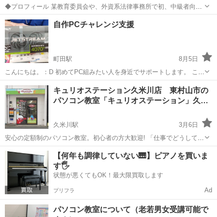
◆プロフィール 某教育委員会や、外資系法律事務所で初、中級者向け
のIT講師として、ワード、エクセル、パワーポイント等を計4年程度教
東京
八王子市
Windows総合
無料
自作PCチャレンジ支援
えてました。 某教育委員会のHPには私が企画制作したパワーポイント
英語教材がありま...
町田駅
8月5日
こんにちは。：D 初めてPC組みたい人を身近でサポートします。 この
ような方が相談に最もおすすめです。 ＊全くPCについてわからない！
東京
町田市
町田駅
Windows総合
自作PC
キュリオステーション久米川店 東村山市の
＊私はこんなことあんなことができるPCがほしい！でもそれだけ店員
パソコン教室「キュリオステーション」久…
さんに伝えてもそ...
久米川駅
3月6日
安心の定額制のパソコン教室。初心者の方大歓迎! 「仕事でどうしても
ワード・エクセルが必要」 「就職・転職のため、資格をとりたい」
東京
東村山市
久米川駅
Windows総合
定額制
【何年も調律していない🎹】ピアノを買いま
「せっかく家にあるパソコンを活用したい」 「スマホを買ったけど使
す🖐️
い方がよくわか...
状態が悪くてもOK！最大限買取します
Ad
プリフラ
パソコン教室について（老若男女受講可能で