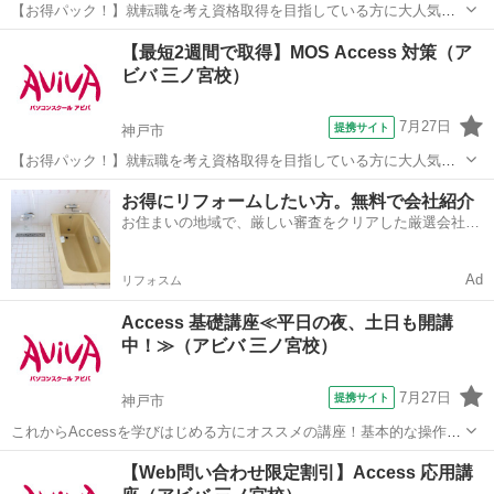
【お得パック！】就転職を考え資格取得を目指している方に大人気の
MOS Accessを短期集中で目指す検定対策の講座です。新規お問い合
兵庫
姫路市
アクセス
【最短2週間で取得】MOS Access 対策（ア
わせ頂いた方限定でリーズナブルな受講料で学べる人気講座です！
ビバ 三ノ宮校）
7月27日
提携サイト
神戸市
【お得パック！】就転職を考え資格取得を目指している方に大人気の
MOS Accessを短期集中で目指す検定対策の講座です。新規お問い合
兵庫
神戸市
アクセス
お得にリフォームしたい方。無料で会社紹介
わせ頂いた方限定でリーズナブルな受講料で学べる人気講座です！
お住まいの地域で、厳しい審査をクリアした厳選会社を
知ってる？
Ad
リフォスム
Access 基礎講座≪平日の夜、土日も開講
中！≫（アビバ 三ノ宮校）
7月27日
提携サイト
神戸市
これからAccessを学びはじめる方にオススメの講座！基本的な操作か
らリレーションシップなど、データベース管理ソフトであるAccessの
兵庫
神戸市
アクセス
【Web問い合わせ限定割引】Access 応用講
醍醐味を学ぶ事ができる講座です。 ■学習内容■ 基本操作・テーブ