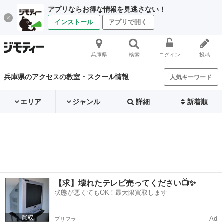
アプリならお得な情報を見逃さない！
インストール
アプリで開く
兵庫県
検索
ログイン
投稿
兵庫県のアクセスの教室・スクール情報
人気キーワード
エリア
ジャンル
詳細
新着順
【求】壊れたテレビ売ってください📺✨
状態が悪くてもOK！最大限買取します
Ad
プリフラ