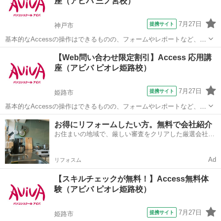
座（アビバ 三ノ宮校）
ル・クエリ・フォーム...
7月27日
提携サイト
神戸市
基本的なAccessの操作はできるものの、フォームやレポートなど、よ
り高度なデータベース作成を学びたい方にオススメの講座です。 ■学
兵庫
神戸市
アクセス
【Web問い合わせ限定割引】Access 応用講
習内容■ メインフォームとサブフォーム・順位のレポート・複数列の
座（アビバ ピオレ姫路校）
レポート・マクロ・リレー...
7月27日
提携サイト
姫路市
基本的なAccessの操作はできるものの、フォームやレポートなど、よ
り高度なデータベース作成を学びたい方にオススメの講座です。 ■学
兵庫
姫路市
アクセス
お得にリフォームしたい方。無料で会社紹介
習内容■ メインフォームとサブフォーム・順位のレポート・複数列の
お住まいの地域で、厳しい審査をクリアした厳選会社を
レポート・マクロ・リレー...
知ってる？
Ad
リフォスム
【スキルチェックが無料！】Access無料体
験（アビバ ピオレ姫路校）
7月27日
提携サイト
姫路市