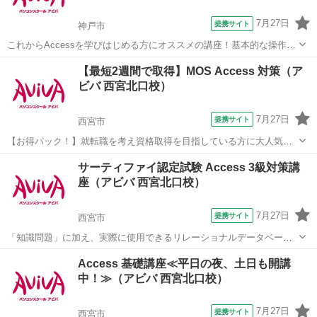
7月27日
提携サイト
神戸市
これからAccessを学びはじめる方にオススメの講座！基本的な操作か
らリレーションシップなど、データベース管理ソフトであるAccessの
兵庫
神戸市
アクセス
【最短2週間で取得】MOS Access 対策（ア
醍醐味を学ぶ事ができる講座です。 ■学習内容■ 基本操作・テーブ
ビバ 西宮北口校）
ル・クエリ・フォーム...
7月27日
提携サイト
西宮市
【お得パック！】就転職を考え資格取得を目指している方に大人気の
MOS Accessを短期集中で目指す検定対策の講座です。新規お問い合
兵庫
西宮市
アクセス
サーティファイ認定試験 Access 3級対策講
わせ頂いた方限定でリーズナブルな受講料で学べる人気講座です！
座（アビバ 西宮北口校）
7月27日
提携サイト
西宮市
「知識問題」に加え、実際に使用できるリレーショナルデータベース
を作成する「実技問題」を解くことで、実践的な能力を証明できる資
兵庫
西宮市
アクセス
Access 基礎講座≪平日の夜、土日も開講
格制度の、3級対策講座です。
中！≫（アビバ 西宮北口校）
7月27日
提携サイト
西宮市