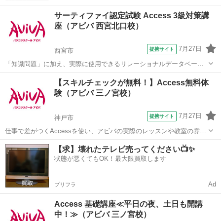
サーティファイ認定試験 Access 3級対策講
座（アビバ 西宮北口校）
7月27日
提携サイト
西宮市
「知識問題」に加え、実際に使用できるリレーショナルデータベース
を作成する「実技問題」を解くことで、実践的な能力を証明できる資
兵庫
西宮市
アクセス
【スキルチェックが無料！】Access無料体
格制度の、3級対策講座です。
験（アビバ 三ノ宮校）
7月27日
提携サイト
神戸市
仕事で差がつくAccessを使い、アビバの実際のレッスンや教室の雰囲
気を無料で体験♪ 商品・売上管理・顧客情報管理といった大量データ
兵庫
神戸市
アクセス
【求】壊れたテレビ売ってください📺✨
を扱う方をはじめ、マーケティング・経営分析を行う方など、あなた
状態が悪くてもOK！最大限買取します
に合ったメニューで体験していた...
Ad
プリフラ
Access 基礎講座≪平日の夜、土日も開講
中！≫（アビバ 三ノ宮校）