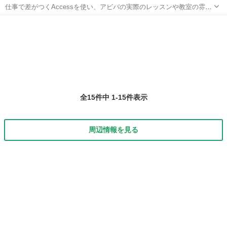
仕事で差がつくAccessを使い、アビバの実際のレッスンや教室の雰囲
気を無料で体験♪ 商品・売上管理・顧客情報管理といった大量データ
兵庫
姫路市
アクセス
を扱う方をはじめ、マーケティング・経営分析を行う方など、あなた
に合ったメニューで体験していた...
全15件中 1-15件表示
周辺情報を見る