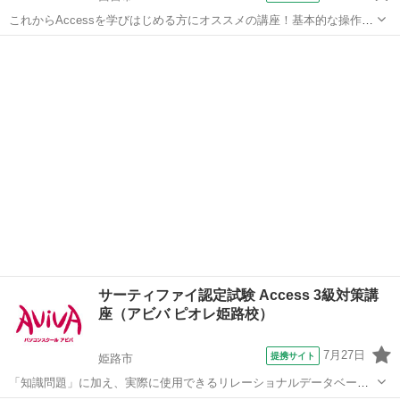
これからAccessを学びはじめる方にオススメの講座！基本的な操作か
らリレーションシップなど、データベース管理ソフトであるAccessの
兵庫
西宮市
アクセス
醍醐味を学ぶ事ができる講座です。 ■学習内容■ 基本操作・テーブ
ル・クエリ・フォーム...
サーティファイ認定試験 Access 3級対策講
座（アビバ ピオレ姫路校）
7月27日
提携サイト
姫路市
「知識問題」に加え、実際に使用できるリレーショナルデータベース