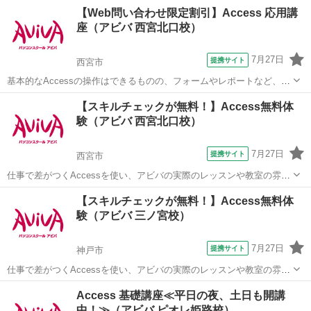
を作成する「実技問題」を解くことで、実践的な能力を証明できる資
兵庫
姫路市
アクセス
【Web問い合わせ限定割引】Access 応用講
格制度の、3級対策講座です。
座（アビバ 西宮北口校）
7月27日
提携サイト
西宮市
基本的なAccessの操作はできるものの、フォームやレポートなど、よ
り高度なデータベース作成を学びたい方にオススメの講座です。 ■学
兵庫
西宮市
アクセス
【スキルチェックが無料！】Access無料体
習内容■ メインフォームとサブフォーム・順位のレポート・複数列の
験（アビバ 西宮北口校）
レポート・マクロ・リレー...
7月27日
提携サイト
西宮市
仕事で差がつくAccessを使い、アビバの実際のレッスンや教室の雰囲
気を無料で体験♪ 商品・売上管理・顧客情報管理といった大量データ
兵庫
西宮市
アクセス
【スキルチェックが無料！】Access無料体
を扱う方をはじめ、マーケティング・経営分析を行う方など、あなた
験（アビバ 三ノ宮校）
に合ったメニューで体験していた...
7月27日
提携サイト
神戸市
仕事で差がつくAccessを使い、アビバの実際のレッスンや教室の雰囲
気を無料で体験♪ 商品・売上管理・顧客情報管理といった大量データ
兵庫
神戸市
アクセス
Access 基礎講座≪平日の夜、土日も開講
を扱う方をはじめ、マーケティング・経営分析を行う方など、あなた
中！≫（アビバ ピオレ姫路校）