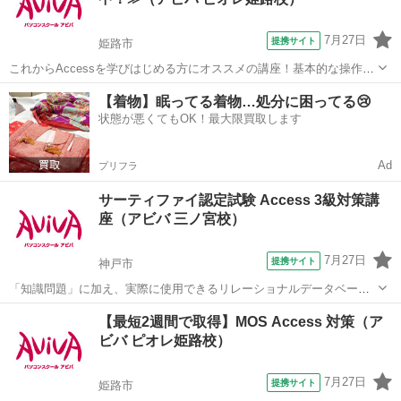
に合ったメニューで体験していた...
7月27日
提携サイト
姫路市
これからAccessを学びはじめる方にオススメの講座！基本的な操作か
らリレーションシップなど、データベース管理ソフトであるAccessの
兵庫
姫路市
アクセス
【着物】眠ってる着物…処分に困ってる😢
醍醐味を学ぶ事ができる講座です。 ■学習内容■ 基本操作・テーブ
状態が悪くてもOK！最大限買取します
ル・クエリ・フォーム...
Ad
プリフラ
サーティファイ認定試験 Access 3級対策講
座（アビバ 三ノ宮校）
7月27日
提携サイト
神戸市
「知識問題」に加え、実際に使用できるリレーショナルデータベース
を作成する「実技問題」を解くことで、実践的な能力を証明できる資
兵庫
神戸市
アクセス
【最短2週間で取得】MOS Access 対策（ア
格制度の、3級対策講座です。
ビバ ピオレ姫路校）
7月27日
提携サイト
姫路市