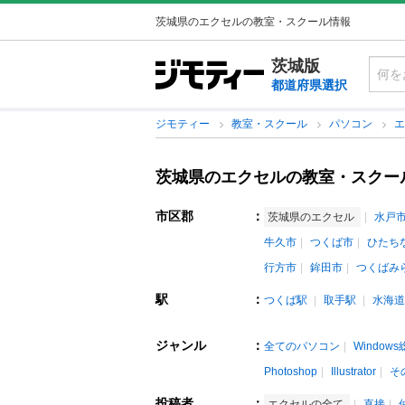
茨城県のエクセルの教室・スクール情報
茨城版
都道府県選択
ジモティー
教室・スクール
パソコン
茨城県のエクセルの教室・スクー
市区郡
：
茨城県のエクセル
水戸
牛久市
つくば市
ひたち
行方市
鉾田市
つくばみ
駅
：
つくば駅
取手駅
水海道
ジャンル
：
全てのパソコン
Window
Photoshop
Illustrator
そ
投稿者
：
エクセルの全て
直接