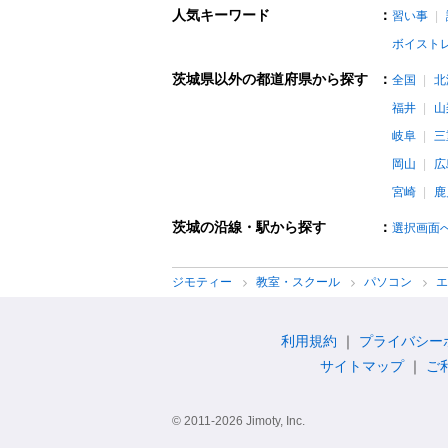
人気キーワード
：
習い事
ボイスト
茨城県以外の都道府県から探す
：
全国
北
福井
山
岐阜
三
岡山
広
宮崎
鹿
茨城の沿線・駅から探す
：
選択画面
ジモティー
教室・スクール
パソコン
利用規約
プライバシー
サイトマップ
ご
© 2011-2026 Jimoty, Inc.