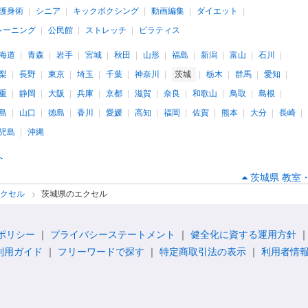
護身術
シニア
キックボクシング
動画編集
ダイエット
レーニング
公民館
ストレッチ
ピラティス
海道
青森
岩手
宮城
秋田
山形
福島
新潟
富山
石川
梨
長野
東京
埼玉
千葉
神奈川
茨城
栃木
群馬
愛知
重
静岡
大阪
兵庫
京都
滋賀
奈良
和歌山
鳥取
島根
島
山口
徳島
香川
愛媛
高知
福岡
佐賀
熊本
大分
長崎
児島
沖縄
へ
茨城県 教室
エクセル
茨城県のエクセル
ポリシー
プライバシーステートメント
健全化に資する運用方針
利用ガイド
フリーワードで探す
特定商取引法の表示
利用者情