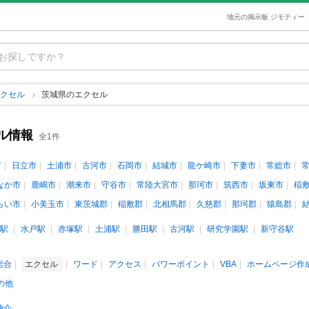
地元の掲示板 ジモティー
エクセル
茨城県のエクセル
ル情報
全1件
市
日立市
土浦市
古河市
石岡市
結城市
龍ケ崎市
下妻市
常総市
なか市
鹿嶋市
潮来市
守谷市
常陸大宮市
那珂市
筑西市
坂東市
稲
らい市
小美玉市
東茨城郡
稲敷郡
北相馬郡
久慈郡
那珂郡
猿島郡
駅
水戸駅
赤塚駅
土浦駅
勝田駅
古河駅
研究学園駅
新守谷駅
s総合
エクセル
ワード
アクセス
パワーポイント
VBA
ホームページ作
の他
仲介