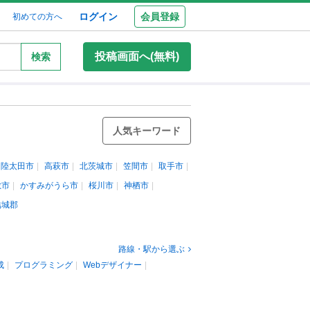
ログイン
会員登録
初めての方へ
投稿画面へ(無料)
検索
人気キーワード
常陸太田市
高萩市
北茨城市
笠間市
取手市
敷市
かすみがうら市
桜川市
神栖市
結城郡
路線・駅から選ぶ
成
プログラミング
Webデザイナー