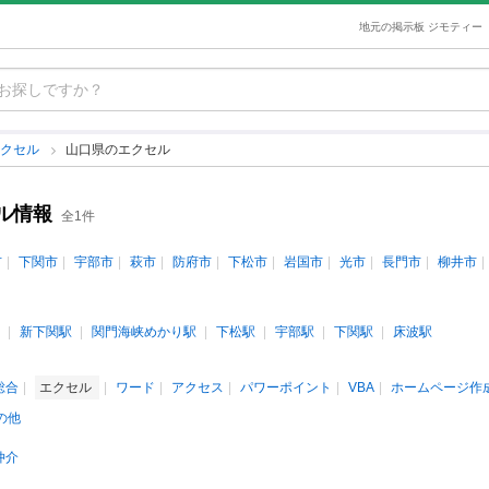
地元の掲示板 ジモティー
エクセル
山口県のエクセル
ル情報
全1件
市
下関市
宇部市
萩市
防府市
下松市
岩国市
光市
長門市
柳井市
新下関駅
関門海峡めかり駅
下松駅
宇部駅
下関駅
床波駅
s総合
エクセル
ワード
アクセス
パワーポイント
VBA
ホームページ作
の他
仲介