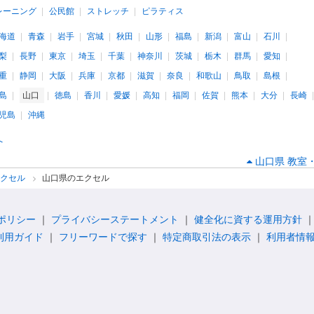
レーニング
公民館
ストレッチ
ピラティス
海道
青森
岩手
宮城
秋田
山形
福島
新潟
富山
石川
梨
長野
東京
埼玉
千葉
神奈川
茨城
栃木
群馬
愛知
重
静岡
大阪
兵庫
京都
滋賀
奈良
和歌山
鳥取
島根
島
山口
徳島
香川
愛媛
高知
福岡
佐賀
熊本
大分
長崎
児島
沖縄
へ
山口県 教室
エクセル
山口県のエクセル
ポリシー
プライバシーステートメント
健全化に資する運用方針
利用ガイド
フリーワードで探す
特定商取引法の表示
利用者情