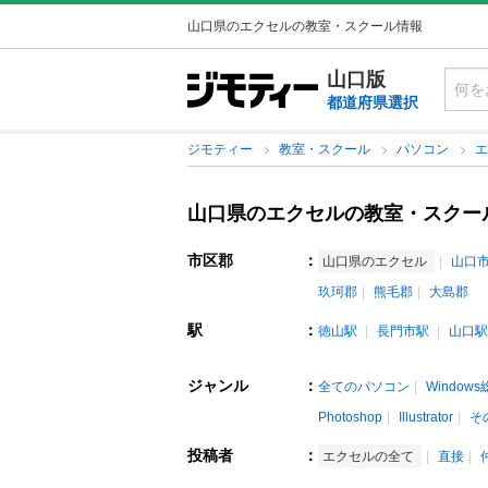
山口県のエクセルの教室・スクール情報
山口版
都道府県選択
ジモティー
教室・スクール
パソコン
山口県のエクセルの教室・スクー
市区郡
：
山口県のエクセル
山口
玖珂郡
熊毛郡
大島郡
駅
：
徳山駅
長門市駅
山口駅
ジャンル
：
全てのパソコン
Window
Photoshop
Illustrator
そ
投稿者
：
エクセルの全て
直接