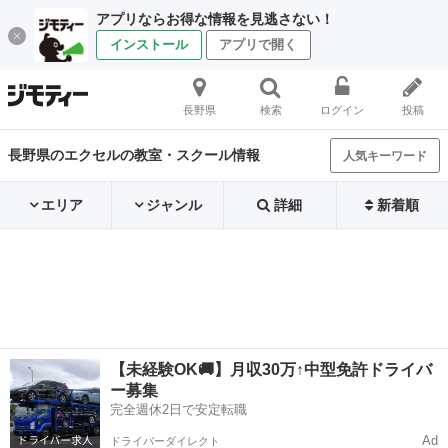
アプリならお得な情報を見逃さない！
インストール
アプリで開く
長野県
検索
ログイン
投稿
長野県のエクセルの教室・スクール情報
人気キーワード
エリア
ジャンル
詳細
新着順
【未経験OK🚚】月収30万↑中型免許ドライバ
ー募集
完全週休2日で安定転職
Ad
ドライバーダイレクト