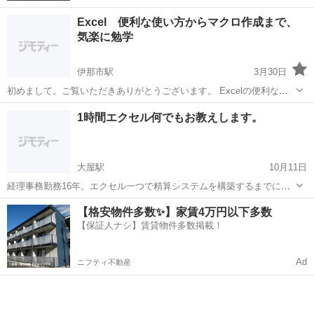
Excel 便利な使い方からマクロ作成まで、
気楽に勉学
伊那市駅
3月30日
初めまして。ご覧いただきありがとうございます。 Excelの便利な使
い方を、教えます。 便利な操作など、知ってるのと知らないのでは大
長野
伊那市
伊那市駅
エクセル
興味
1時間エクセル何でもお教えします。
きな違いです。 ショートカットひとつの時間の効率化が大きな時間の
差につながります。...
大屋駅
10月11日
経理事務勤務16年。エクセル一つで精算システムを構築するまでに知
識をつけたＯＬがエクセル関数やピボットテーブル、VBAマクロ、な
長野
上田市
大屋駅
エクセル
ピボットテーブル
【格安物件多数✨】家賃4万円以下多数
んでも1時間みっちりお教えします☆ 1時間3,000円追加30分につき
【保証人ナシ】賃貸物件多数掲載！
1,500円
Ad
ニフティ不動産