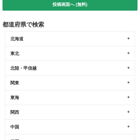
投稿画面へ (無料)
都道府県で検索
北海道
東北
北陸・甲信越
関東
東海
関西
中国