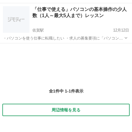
「仕事で使える」パソコンの基本操作の少人
数（1人～最大5人まで）レッスン
佐賀駅
12月12日
・パソコンを使う仕事に転職したい ・求人の募集要項に「パソコンの
基本操作」と書かれていると不安になってしまう ・仕事でパソコンの
佐賀
佐賀市
佐賀駅
エクセル
レッスン
操作に時間がかかっている、または【ミスが多い】 一つでも当てはま
る方にはぴったりのレッ...
全1件中 1-1件表示
周辺情報を見る