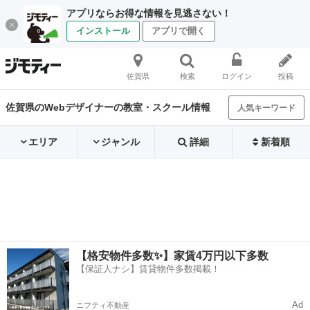
アプリならお得な情報を見逃さない！
インストール
アプリで開く
佐賀県
検索
ログイン
投稿
佐賀県のWebデザイナーの教室・スクール情報
人気キーワード
エリア
ジャンル
詳細
新着順
【格安物件多数✨】家賃4万円以下多数
【保証人ナシ】賃貸物件多数掲載！
Ad
ニフティ不動産