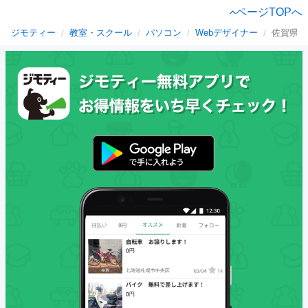
ページTOPへ
ジモティー
教室・スクール
パソコン
Webデザイナー
佐賀県の