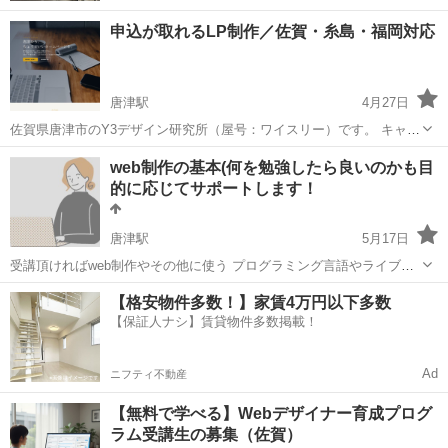
申込が取れるLP制作／佐賀・糸島・福岡対応
唐津駅
4月27日
佐賀県唐津市のY3デザイン研究所（屋号：ワイスリー）です。 キャン
ペーン・新商品・予約獲得用のLP（ランディングページ）を制作して
佐賀
唐津市
唐津駅
Webデザイナー
WordPress
web制作の基本(何を勉強したら良いのかも目
います。 ◆ こんな方におすすめ ・新商品の販促ページが欲しい ・期
的に応じてサポートします！
間限定キャンペ...
唐津駅
5月17日
受講頂ければweb制作やその他に使う プログラミング言語やライブラ
リのそれぞれの特徴をお話した上で生徒さん一人一人の目的に応じて
佐賀
唐津駅
Webデザイナー
JavaScript
【格安物件多数！】家賃4万円以下多数
何を勉強したらいいのかという所から一緒に考えて行きましょう！ 金
【保証人ナシ】賃貸物件多数掲載！
額: 勉強することに応じて生徒...
Ad
ニフティ不動産
【無料で学べる】Webデザイナー育成プログ
ラム受講生の募集（佐賀）