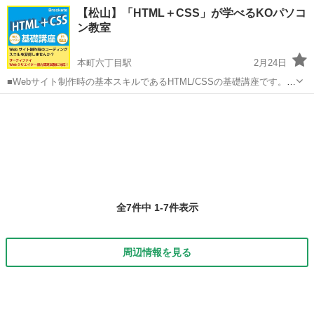
リエイター能力認定試験』の対策講座を行なっています。 当教室で受
愛媛
松山市
本町六丁目駅
Webデザイナー
【松山】「HTML＋CSS」が学べるKOパソコ
験も出来ます。 試験概要→https://miro.com/app/board/...
ン教室
サーティファイ
本町六丁目駅
2月24日
■Webサイト制作時の基本スキルであるHTML/CSSの基礎講座です。
Adobe Systemsが開発するオープンソースのウェブ制作用テキストエ
愛媛
松山市
本町六丁目駅
Webデザイナー
Win
ディタ「Brackets」を使用します。 ■対象者：コーディングに興味...
全7件中 1-7件表示
周辺情報を見る