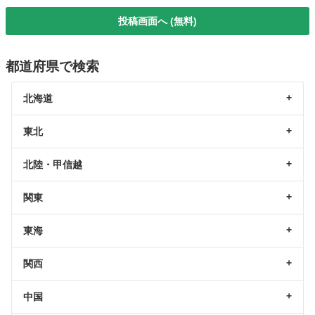
投稿画面へ (無料)
都道府県で検索
北海道
東北
北陸・甲信越
関東
東海
関西
中国