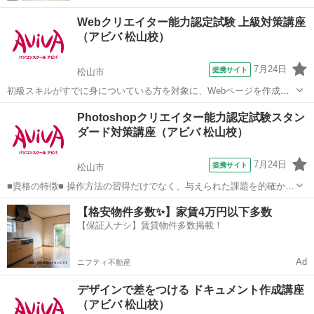
Webクリエイター能力認定試験 上級対策講座
（アビバ 松山校）
7月24日
提携サイト
松山市
初級スキルがすでに身についている方を対象に、Webページを作成す
る際に重要なHTML4.01とCSSコードの記述スキルの上級レベルのみを
愛媛
松山市
Webデザイナー
Photoshopクリエイター能力認定試験スタン
学びます。Webクリエイター能力認定試験上級の取得が目指せます。
ダード対策講座（アビバ 松山校）
■学習内容■ CS...
7月24日
提携サイト
松山市
■資格の特徴■ 操作方法の習得だけでなく、与えられた課題を的確かつ
スムーズに行う力が試されることが特長です。実践的なスキルを身に
愛媛
松山市
Webデザイナー
【格安物件多数✨】家賃4万円以下多数
つけることができるため、多くの方が受験されています。 ■講座の特
【保証人ナシ】賃貸物件多数掲載！
徴■ Photoshopクリエ...
Ad
ニフティ不動産
デザインで差をつける ドキュメント作成講座
（アビバ 松山校）