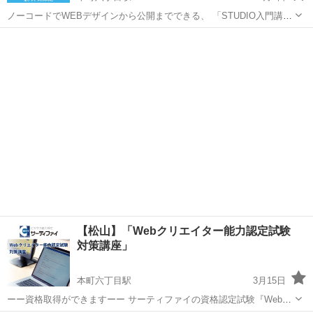
ノーコードでWEBデザインから公開までできる、 「STUDIO入門講
座」開講中です！ STUDIO入門講座 ↓ http://kopcschool.site/studio/ 質
愛媛
松山市
本町六丁目駅
Webデザイナー
WEB制作
問、お問合せは下記フォームから...
【松山】「Webクリエイター能力認定試験
対策講座」
本町六丁目駅
3月15日
ーー資格取得ができますーー サーティファイの資格認定試験『Webク