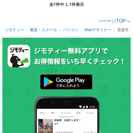
全7件中 1-7件表示
ページTOPへ
ジモティー
教室・スクール
パソコン
Webデザイナー
愛媛県の