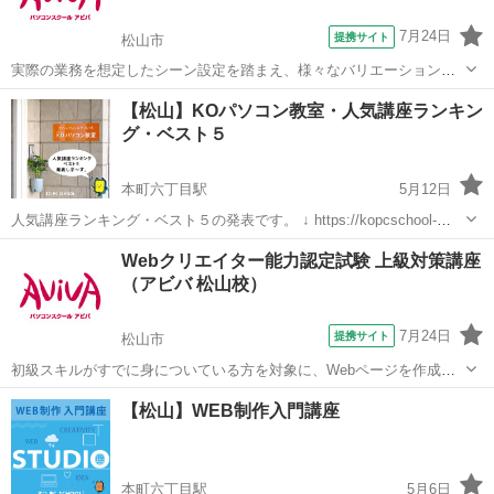
7月24日
提携サイト
松山市
実際の業務を想定したシーン設定を踏まえ、様々なバリエーションの
ドキュメントを作成していく過程で、Photoshop／Illustrator の機能や
愛媛
松山市
Webデザイナー
【松山】KOパソコン教室・人気講座ランキン
活用方法を学習します。また、見栄えのよいドキュメントを作成する
グ・ベスト５
ための「ナレッ...
本町六丁目駅
5月12日
人気講座ランキング・ベスト５の発表です。 ↓ https://kopcschool-
best5.studio.site/ ❐ DTPデザイナー・WEBデザイナーを目指す方へ
愛媛
松山市
本町六丁目駅
Webデザイナー
講座
Webクリエイター能力認定試験 上級対策講座
WEBの新しい制作方法STUDIO講座...
（アビバ 松山校）
7月24日
提携サイト
松山市
初級スキルがすでに身についている方を対象に、Webページを作成す
る際に重要なHTML4.01とCSSコードの記述スキルの上級レベルのみを
愛媛
松山市
Webデザイナー
【松山】WEB制作入門講座
学びます。Webクリエイター能力認定試験上級の取得が目指せます。
■学習内容■ CS...
本町六丁目駅
5月6日