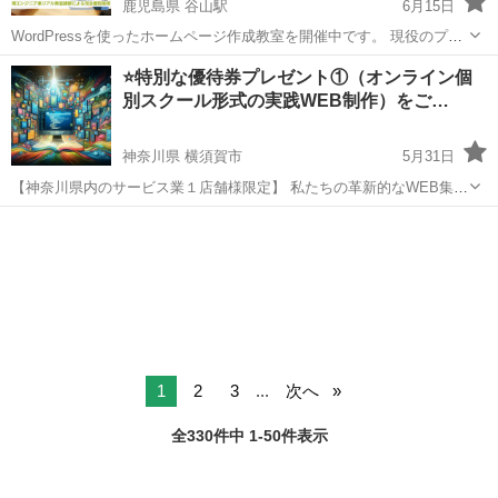
鹿児島県 谷山駅
6月15日
WordPressを使ったホームページ作成教室を開催中です。 現役のプロ
のクリエイターが一から丁寧にレクチャーします。 受講形態は、オン
鹿児島
鹿児島市
谷山駅
ホームページ作成
WordPress
⭐️特別な優待券プレゼント①（オンライン個
ラインと対面からお好きな方をお選びいただけます。 ■対象者 ...
別スクール形式の実践WEB制作）をご…
神奈川県 横須賀市
5月31日
【神奈川県内のサービス業１店舗様限定】 私たちの革新的なWEB集客
サービスを紹介します！ 特別割引券は、ジモティーのユーザー限定で
神奈川
横須賀市
ホームページ作成
集客
提供しています。 （優待内容：製作費20%OFF） 2024年、AIを活用
した...
1
2
3
...
次へ
全330件中 1-50件表示