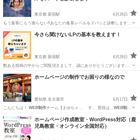
東京都 新宿駅
6月26日
もう集客にもう困らない‼️あなたの集客レベルをズバッと診断します
数ある投稿の中からご閲覧頂きまして、誠にありがとうございます。
東京
渋谷区
新宿駅
パソコン
集客
今さら聞けないLPの基本を教えます！
集客、新規顧客の獲得方法は様々です。 DM、SNS、インターネット
広告な...
東京都 新宿駅
6月26日
数ある投稿の中からご閲覧頂きまして、誠にありがとうございます。
インターネット上でビジネスをするうえで欠かせないのがLP(ランディ
東京
渋谷区
新宿駅
パソコン
プロフィール
ホームページの制作でお困りの様なので
ングページ)です。 たった1枚のwebページですが、売上を左右する力
を持っています...
愛知県 名古屋市
6月17日
こんにちは！
WEB制作
チーム【まゆちゃ… ゙す。 普段は、
WEB制作
をしておりますか…
愛知
名古屋市
ホームページ作成
WordPress
ホームページ作成教室・WordPress対応（鹿
児島教室・オンライン全国対応）