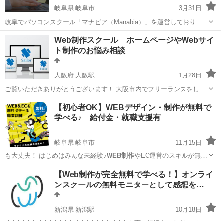
岐阜県 岐阜市
3月31日
岐阜でパソコンスクール「マナビア（Manabia）」を運営しておりま
す。 当スクールでは、
Web制作
・生成AIの活用・Webマーケティング
岐阜
岐阜市
パソコン
初心者
Web制作スクール ホームページやWebサイ
まで、今すぐ仕事や副業に活かせるスキルを初心者から丁寧に学べま
ト制作のお悩み相談
す。 【🔰こんな...
大阪府 大阪駅
1月28日
ご覧いただきありがとうございます！ 大阪市内でフリーランスをして
おります井上と申します。 HTML,CSS,JavaScript,PHP,Python,C++ 普
大阪
大阪市
大阪駅
プログラミング
フロントエンド
【初心者OK】WEBデザイン・制作が無料で
段は上記の言語を用いて、フロントエンド、バックエンドの開...
学べる♪ 給付金・就職支援有
岐阜県 岐阜市
11月15日
も大丈夫！ はじめはみんな未経験♪
WEB制作
やEC運営のスキルが無料
で学べる！ …
岐阜
岐阜市
その他
WEB
【Web制作が完全無料で学べる！】オンライ
ンスクールの無料モニターとして感想を…
新潟県 新潟駅
10月18日