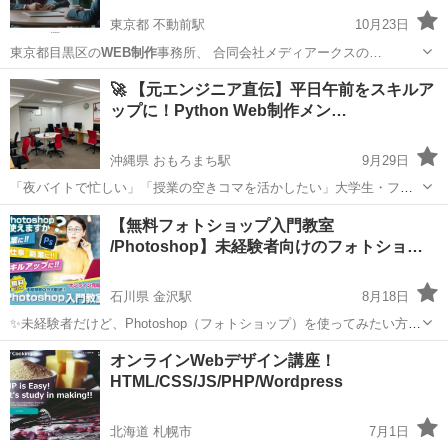
東京都 不動前駅
10月23日
東京都目黒区の
WEB制作
事務所、 合同会社メディアークスの…
東京
品川区
不動前駅
ホームページ作成
事務所
🚀 【元エンジニア直伝】平日午前をスキルア
ップに！Python Web制作メン…
沖縄県 おもろまち駅
9月29日
「夜バイトで忙しい」「授業の空きコマを活かしたい」大学生・フリ
ーター限定！ あなたを指導するのは、こども向けプログラミングスク
沖縄
那覇市
おもろまち駅
プログラミング
Python
【無料フォトショップ入門教室
ール「KidZ8（キッズエイト）」の代表であり、元・航空会社エンジニ
/Photoshop】未経験者向けのフォトショ
ア。 月額5,00...
ッ…
石川県 金沢駅
8月18日
✨未経験者だけど、Photoshop（フォトショップ）を使ってみたい方、
デザインに関心興味がある方。フォトショップを使って、あなたの生
石川
金沢市
金沢駅
Photoshop
フォトショップ
オンラインWebデザイン講座！
活に「デザイン」を取り入れてみませんか？ ✨お仕事・副業のスキル
HTML/CSS/JS/PHP/Wordpress
アップを目指したい方...
北海道 札幌市
7月1日