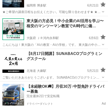
福岡県 博多駅
6月21日
★ご希望の講座日程をお伝えください。可能な限り合わせます★ ★オ
ンラインでも対応するのでお気軽にご相談ください★ 当講座をご覧い
福岡
福岡市
博多駅
その他
講座
東大阪の方必見！中小企業のAI活用を学ぶ〜
ただきありがとうございます！ 当講座はAIツール『ChatGPT』の活用
格安のマンツーマン教室でAI時代に備…
方法を学ぶ講座...
大阪府 ＪＲ河内永和駅
6月6日
こんにちは！東大阪の「AIの教室・AIの学校」です。 東大阪の中小企
業の皆様へ 🏢 AIスキルをマンツーマンで学びませんか？
大阪
東大阪市
ＪＲ河内永和駅
その他
Canva
【8月17日開講】SUNABACOプログラミン
🔶◆◇🔷🔷🔶◆◇🔷🔷 「AIは難しくてコストが高い…🤔」 そう思っ
グスクール
て...
北海道 大麻駅
5月21日
ご覧いただきありがとうございます。 SUNABACOのプログラミング
スクールは、40日間の短期集中講義です。 未経験からでも、
Web制
北海道
江別市
大麻駅
パソコン
アプリ開発
【未経験OK🚚】月収30万↑中型免許ドライバ
作
・アプリ開発・デザイン・ディレクションなど、仕事につながるス
ー募集
キルを身につけること...
完全週休2日で安定転職
Ad
ドライバーダイレクト