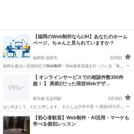
【福岡のWeb制作ならLIH】あなたのホーム
ページ、ちゃんと見られていますか？
福岡県 福岡市
6月8日
福岡を拠点に全国対応で
Web制作
・Web集客支援を行っている「株式
会社LIH」です。 「ホームページがあるのにお問い合わせが来な
福岡
福岡市
ホームページ作成
集客
【 オンラインサービスでの相談件数300件
い…」 「SNSだけで集客していたが、限界を感じる」 そんなお悩みを
超！ 】 美術2だった現役Webデザ…
持つ中小企業さ...
東京都 五反田駅
5月18日
はじめまして、わたと申します。 わたしは大学中退 -> 悪徳SES(手取
り13万) ->
Web制作
を学ぶ -> ソニーミュージックwebディレクター ->
東京
品川区
五反田駅
パソコン
SES
【初心者歓迎】Web制作・AI活用・マーケも
広告代理店 -> 大手不動産マーケター|
web制作
でどんぞこから...
学べる個別レッスン