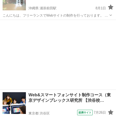
沖縄県 浦添前田駅
8月1日
こんにちは、フリーランスでWebサイトの制作を行っております。 今
まで
Web制作
会社に勤めておりまして、さまざまな大手の企業のホー
沖縄
中頭郡
浦添前田駅
ホームページ作成
ムページ制作やWebサイト制作に携わっておりました。 今後個人での
フリーランス
業務を拡大するにあたり、...
Web&スマートフォンサイト制作コース（東
京デザインプレックス研究所 【渋谷校…
7月26日
提携サイト
東京都 渋谷区