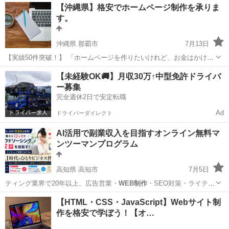
東京
渋谷区
Webデザイナー
【沖縄県】格安でホームページ制作を承りま
フト「Photoshop / Illustrator / Visual...
す。
沖縄県 那覇市
7月13日
【実績50件突破！】 「ホームページを作りたいけれど、お金はかけら
れない…」​ という方向けのサービスを始めました。 沖縄を拠点に活動
沖縄
那覇市
ホームページ作成
フリーランス
【未経験OK🚚】月収30万↑中型免許ドライバ
する金城が、98,000円からの低価格で、成果を重視したホームページ
ー募集
制作を提...
完全週休2日で安定転職
Ad
ドライバーダイレクト
AI活用で副業収入を目指すオンライン無料マ
ンツーマンプログラム
高知県 高知市
7月5日
ティング業界で20年以上、広告営業・
WEB制作
・SEO対策・ライティ
ング・集客支援…
高知
高知市
Webデザイナー
WEB
【HTML・CSS・JavaScript】Webサイト制
作を格安で学ぼう！【オ…