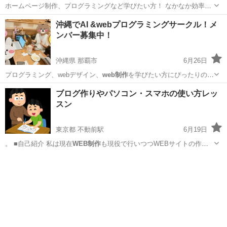
ホームページ制作、プログラミングなど学びたい方！ なかなか効率よ
く自学習出来ずメンター探しをされてる方。 初回ご相談無料のオンラ
北海道
札幌市
パソコン
Wordpress
沖縄でAI &webプログラミングサークル！メ
インレッスンを実施しています。 ココナラPRO認定で満点評価実績
ンバー募集中！
700件以上、某Web...
沖縄県 那覇市
6月26日
プログラミング、webデザイン、
web制作
を学びたい方にぴったりのサ
ークルです！ 私たちは「Webちゃんぷるー」というweb系の勉強サー
沖縄
那覇市
Webデザイナー
サークル
ブログ作りやパソコン・スマホの使い方レッ
クルをNPO活動で運営しております！ https://web-chanpuru.jp ...
スン
東京都 不動前駅
6月19日
。 ■自己紹介 私は現在
WEB制作
も現役で行いつつWEBサイトの作り
方…
東京
品川区
不動前駅
パソコン
20代