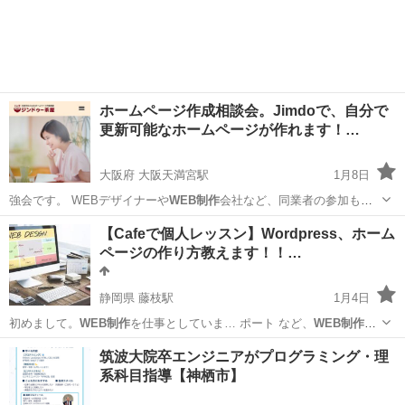
兵庫
西宮市
西宮駅
Photoshop
私を使ってください！笑 -------------------- ★自分...
ホームページ作成相談会。Jimdoで、自分で
更新可能なホームページが作れます！…
大阪府 大阪天満宮駅
1月8日
強会です。 WEBデザイナーや
WEB制作
会社など、同業者の参加も大
歓迎！ …
大阪
大阪市
大阪天満宮駅
ホームページ作成
SEO
【Cafeで個人レッスン】Wordpress、ホーム
ページの作り方教えます！！…
静岡県 藤枝駅
1月4日
初めまして。
WEB制作
を仕事としていま… ポート など、
WEB制作
全
般もご相談下さ…
静岡
藤枝市
藤枝駅
ホームページ作成
WEB制作
筑波大院卒エンジニアがプログラミング・理
系科目指導【神栖市】