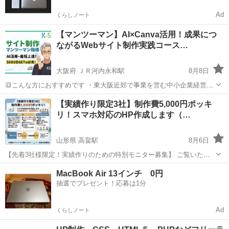
Ad
くらしノート
【マンツーマン】AI×Canva活用！成果につ
ながるWebサイト制作実践コース…
大阪府 ＪＲ河内永和駅
8月8日
🔳こんな方におすすめです ・東大阪近郊で事業を営む中小企業経営
者、個人事業主の方 👨‍💼👩‍💼 ・自社のビジネスに最適化されたWebサ
大阪
東大阪市
ＪＲ河内永和駅
Windows総合
​【実績作り限定3社】制作費5,000円ポッキ
イトを制作したい方 💻✨ ・Webサイトからのお問い合わせや売上を増
リ！スマホ対応のHP作成します（…
マンツーマン
やしたい方 📈💰...
山形県 高畠駅
8月6日
​【先着3社様限定！実績作りのための特別モニター募集】 ​ご覧いただ
きありがとうございます！
Web制作
を行っております[あなたのIT25度
山形
東置賜郡
高畠駅
英語
ポートフォリオ
MacBook Air 13インチ 0円
の情野聡と申します。 ​この度、制作実績（ポートフォリオ）掲載にご
抽選でプレゼント！応募は1分
協力いただけ...
Ad
くらしノート