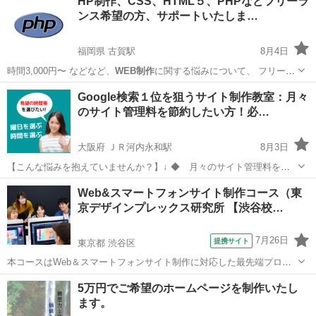
HP制作、CSS、HTML５、PHPなどフリーラ
ンス希望の方、サポートいたしま…
福岡県 古賀駅
8月4日
時間3,000円〜 などなど、
WEB制作
に関する悩みについて、 フリーラ
ン…
福岡
古賀市
古賀駅
ホームページ作成
フリーランス
Google検索１位を狙うサイト制作教室：月々
のサイト管理料を節約したい方！必…
大阪府 ＪＲ河内永和駅
8月3日
【こんな悩みを抱えていませんか？】↓ ◆ 月々のサイト管理料を節
約したい方 ◆「Webサイトを作りたいけど、どこから始めればいいの
大阪
東大阪市
ＪＲ河内永和駅
ホームページ作成
Web&スマートフォンサイト制作コース（東
かわからない…」 ◆「本や動画で勉強してみたけど、いざ自分で作ろ
京デザインプレックス研究所 【渋谷校…
Canva
うとすると挫...
7月26日
提携サイト
東京都 渋谷区
本コースはWeb＆スマートフォンサイト制作に対応した最先端プログ
ラムです。授業では世界標準Web言語「HTML5・CSS3」や
Web制作
東京
渋谷区
ホームページ作成
5万円でご希望のホームページを制作いたし
ソフト「Photoshop/Illustrator/Dreamweaver/AdobeX...
ます。