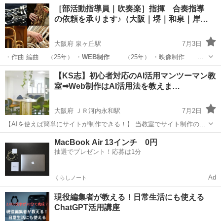
ムです。授業では国内最先端のUX / UI設計スキル（調査・要件定義・
東京
渋谷区
Webデザイナー
［部活動指導員｜吹奏楽］指揮 合奏指導
情報設計・検証など）を実務レベルまで網羅。「人間中心設計・行動
の依頼を承ります♪（大阪｜堺｜和泉｜岸…
経済学・人間工学・感...
大阪府 泉ヶ丘駅
7月3日
・作曲 編曲 （25年） ・
WEB制作
（25年） ・映像制作
（…
大阪
堺市
泉ヶ丘駅
サックス
吹奏楽
【KS志】初心者対応のAI活用マンツーマン教
室➡Web制作はAI活用法を教えま…
大阪府 ＪＲ河内永和駅
7月2日
【AIを使えば簡単にサイトが制作できる！】 当教室でサイト制作の基
礎を マンツーマンで学び始めませんか？ AI活用で画像もブログも数分
大阪
東大阪市
ＪＲ河内永和駅
パソコン
無料
MacBook Air 13インチ 0円
で制作できます。 SEO対策NO1の実績の教室です。 【Google...
抽選でプレゼント！応募は1分
Ad
くらしノート
現役編集者が教える！日常生活にも使える
ChatGPT活用講座