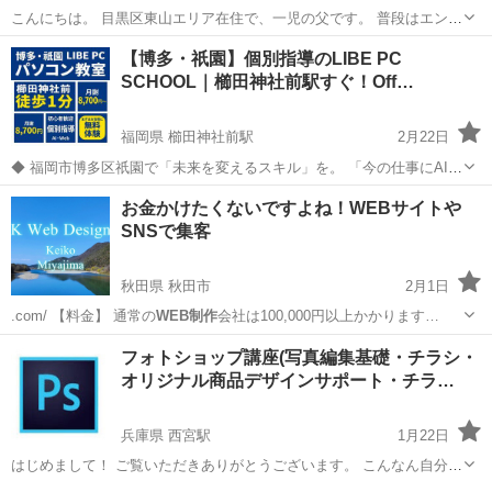
こんにちは。 目黒区東山エリア在住で、一児の父です。 普段はエンジ
ニア歴15年以上として、副業・開発に携わっています。 自分の子ども
東京
目黒区
池尻大橋駅
パソコン
タイピング
【博多・祇園】個別指導のLIBE PC
に教える中で「同じように学びたいご家庭の役に立てるのでは」と思
SCHOOL｜櫛田神社前駅すぐ！Off…
い、募集を始めました...
福岡県 櫛田神社前駅
2月22日
◆ 福岡市博多区祇園で「未来を変えるスキル」を。 「今の仕事にAIを
取り入れたい」「未経験からWebデザインに挑戦したい」「事務職の
福岡
福岡市
櫛田神社前駅
パソコン
月謝
お金かけたくないですよね！WEBサイトや
ためにExcelを極めたい」 LIBE PC SCHOOL（ライブ パソコンスクー
SNSで集客
ル）は...
秋田県 秋田市
2月1日
.com/ 【料金】 通常の
WEB制作
会社は100,000円以上かかります…
秋田
秋田市
パソコン
お金
フォトショップ講座(写真編集基礎・チラシ・
オリジナル商品デザインサポート・チラ…
兵庫県 西宮駅
1月22日
はじめまして！ ご覧いただきありがとうございます。 こんなん自分で
デザインして作れるかな？ 誰に相談したらいいんやろ？ というときに