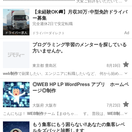
************************************************* 大変ご好評をいただいてお
り、残り9名様となりました！お早めにお申し込みください！
新潟
新潟市
新潟駅
ホームページ作成
講座
【未経験OK🚚】月収30万↑中型免許ドライバ
*******************...
ー募集
完全週休2日で安定転職
Ad
ドライバーダイレクト
プログラミング学習のメンターを探している
方いませんか。
東京都 豊島区
8月19日
web制作
で副業したい、エンジニアに転職したいなど、 何から始めて
いいかわからない... 独学では限界がある... とお悩みをお持ちの方、ぜ
東京
豊島区
プログラミング
TypeScript
◎WEB HP LP WordPress アプリ ホームペ
ひ一度ご相談ください✨ 投稿をご覧頂きありがとうございます。 ...
ージ◎制作
大阪府 大阪市
7月23日
こんにちは！
WEB制作
チーム【まゆちゃ… ゙す。 普段は、
WEB制作
をしておりますか…
大阪
大阪市
ホームページ作成
もう集客にもう困らない‼️あなたの集客レベ
ルをズバッと診断します