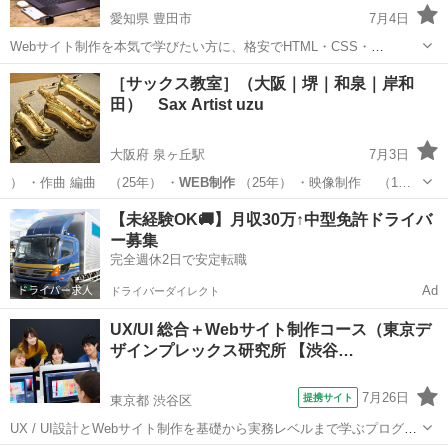
愛知県 豊田市
7月4日
Webサイト制作を本気で学びたい方に、格安でHTML・CSS・
JavaScriptを教えます！ HTML・CSS・JavaScriptの学習を終えた方に
愛知
豊田市
ホームページ作成
JavaScript
［サックス教室］（大阪｜堺｜和泉｜岸和
は、PHP・WordPress・Sass・Bootstrapの授業も可...
田） Sax Artist uzu
大阪府 泉ヶ丘駅
7月3日
） ・作曲 編曲 （25年） ・
WEB制作
（25年） ・映像制作 （1…
大阪
堺市
泉ヶ丘駅
サックス
プロフィール
【未経験OK🚚】月収30万↑中型免許ドライバ
ー募集
完全週休2日で安定転職
Ad
ドライバーダイレクト
UX/UI 総合＋Webサイト制作コース（東京デ
ザインプレックス研究所 【渋谷…
7月26日
提携サイト
東京都 渋谷区
UX / UI設計とWebサイト制作を基礎から実務レベルまで学ぶプログラ