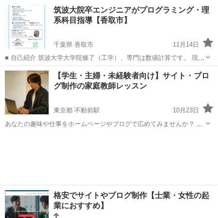
は生成AIスクールのメンター、フリーランスエンジニアとして活動し
千葉
成田市
家庭教師
理系
筑波大院卒エンジニアがプログラミング・理
ています。 ビジネスプランコンテストでの受賞歴もあり、実践的なス
系科目指導【香取市】
キルを指導できます...
千葉県 香取市
11月14日
■ 自己紹介 筑波大学大学院修了（工学）、専門は数値計算です。 現在
は生成AIスクールのメンター、フリーランスエンジニアとして活動し
千葉
香取市
家庭教師
理系
【学生・主婦・未経験者向け】サイト・ブロ
ています。 ビジネスプランコンテストでの受賞歴もあり、実践的なス
グ制作の家庭教師レッスン
キルを指導できます...
東京都 不動前駅
10月23日
あなたの趣味や仕事をホームページやブログで広めてみませんか？ ワ
ードプレスなどでブログやサイト作りやってみたいけど、 どこから手
東京
品川区
不動前駅
ホームページ作成
ワードプレス
をつけていいかわからない方、 ドメイン取得からワードプレス導入、
ブログデザイン決定...
格安でサイトやブログ制作【士業・女性の起
業におすすめ】