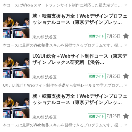
本コースはWeb＆スマートフォンサイト制作に対応した最先端プログ
ラムです。授業では世界標準Web言語「HTML5・CSS3」や
Web制作
東京
渋谷区
ホームページ作成
就・転職支援も万全！Webデザインプロフェ
ソフト「Photoshop/Illustrator/Dreamweaver/AdobeX...
ッショナルコース（東京デザインプレッ…
7月26日
提携サイト
東京都 渋谷区
本コースは最新の
Web制作
スキルを習得できるプログラムです。授業
では世界標準Web言語「HTML Living Standard・CSS3」や
Web制作
ソ
東京
渋谷区
Webデザイナー
UX/UI 総合＋Webサイト制作コース（東京デ
フト「Photoshop / Illustrator / Visual...
ザインプレックス研究所 【渋谷…
7月26日
提携サイト
東京都 渋谷区
UX / UI設計とWebサイト制作を基礎から実務レベルまで学ぶプログラ
ムです。授業では国内最先端のUX / UI設計スキル（調査・要件定義・
東京
渋谷区
Webデザイナー
就・転職支援も万全！Webデザインプロフェ
情報設計・検証など）を実務レベルまで網羅。「人間中心設計・行動
ッショナルコース（東京デザインプレッ…
経済学・人間工学・感...
7月26日
提携サイト
東京都 渋谷区
本コースは最新の
Web制作
スキルを習得できるプログラムです。授業
では世界標準Web言語「HTML Living Standard・CSS3」や
Web制作
ソ