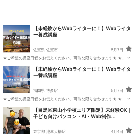
【未経験からWebライターに！】Webライタ
ー養成講座
佐賀県 佐賀市
5月7日
★ご希望の講座日程をお伝えください。可能な限り合わせます★ ★オ
ンラインでも対応するのでお気軽にご相談ください★ 当講座をご覧頂
佐賀
佐賀市
その他
講座
【未経験からWebライターに！】Webライタ
き、誠にありがとうございます。 Webライティング講師として活動す
ー養成講座
る中で、こんな想...
福岡県 博多駅
5月7日
★ご希望の講座日程をお伝えください。可能な限り合わせます★ ★オ
ンラインでも対応するのでお気軽にご相談ください★ 当講座をご覧頂
福岡
福岡市
博多駅
その他
講座
【目黒区東山小学校エリア限定】未経験OK｜
き、誠にありがとうございます。 福岡を拠点にWebライティング講師
子ども向けパソコン・AI・Web制作…
として活動する中...
東京都 池尻大橋駅
4月4日