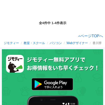
全4件中 1-4件表示
ページTOPへ
ジモティー
教室・スクール
パソコン
Webデザイナー
香川県の