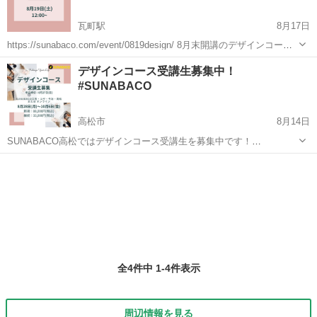
瓦町駅
8月17日
https://sunabaco.com/event/0819design/ 8月末開講のデザインコース
について説明会を開催します！ ・そもそもデザインとは何か？ ・デザ
香川
高松市
瓦町駅
Webデザイナー
無料
デザインコース受講生募集中！
インコースではどのようなカリキュラムを行...
#SUNABACO
高松市
8月14日
SUNABACO高松ではデザインコース受講生を募集中です！
https://sunabaco.com/schools/design/ こんな人におすすめ！ ・デザイ
香川
高松市
Webデザイナー
動画編集
ンに興味がある ・独学でデザインを学んだけれ...
全4件中 1-4件表示
周辺情報を見る