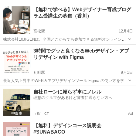
【無料で学べる】Webデザイナー育成プログ
ラム受講生の募集（香川）
高松駅
12月4日
株式会社10JIGENは、全国どこからでも参加できる無料オンラインス
クールを運営しています。 「新しい仕事に挑戦したい」「在宅やリモ
香川
高松市
高松駅
Webデザイナー
オンライン
3時間でグッと良くなるWebデザイン・アプ
ートで働ける力をつけたい」と考える方を対象に、 Webデザイナー育
リデザイン with Figma
成プログラム（受講料無...
瓦町駅
9月1日
最近人気上昇中のWEB＆アプリデザインツール Figma の使い方を学び
ながら、素人っぽさから脱却するデザインのコツを解説します。
香川
高松市
瓦町駅
Webデザイナー
WEB
自社ローンに頼らず車にノレル
Figma に初めて触れる方向けの講座ですのでどなたでもご参加いただ
理想のクルマがあるけど審査に通らない方へ
けます。 現地はもち...
Ad
（株）ICT
【無料】デザインコース説明会
#SUNABACO