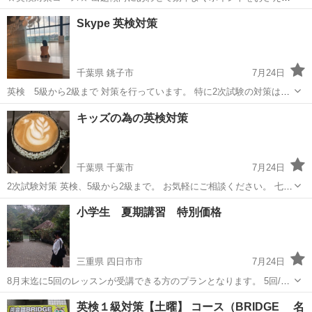
いきます。試験に出やすい言い回しは繰り返し学習します。 二次試験
愛知
名古屋市
英検
Skype 英検対策
対策もお任せください。 ※準1級以上のコースでは、ライティングに
も対応しています。
千葉県 銚子市
7月24日
英検 5級から2級まで 対策を行っています。 特に2次試験の対策は1
人では練習が練習が 難しいとのお声が多いことから、 一次は合格しま
千葉
銚子市
英検
マンツーマン
キッズの為の英検対策
したとご連絡、ご相談をされています！ まずはお問い合わせだけでも
頂ければと思います...
千葉県 千葉市
7月24日
2次試験対策 英検、5級から2級まで。 お気軽にご相談ください。 七月
八月 夏期講習！ お試し！数回。短期でも受付中 対象 女性 学生
千葉
千葉市
英検
小学生 夏期講習 特別価格
様 お子様
三重県 四日市市
7月24日
8月末迄に5回のレッスンが受講できる方のプランとなります。 5回/50
分/15000円 小学生 対象 5級を目指すコース アルファベットを書く
三重
四日市市
英検
小学生
英検１級対策【土曜】 コース（BRIDGE 名
コース 中学準備の英語基礎 予定に関してはお問い合わせください。