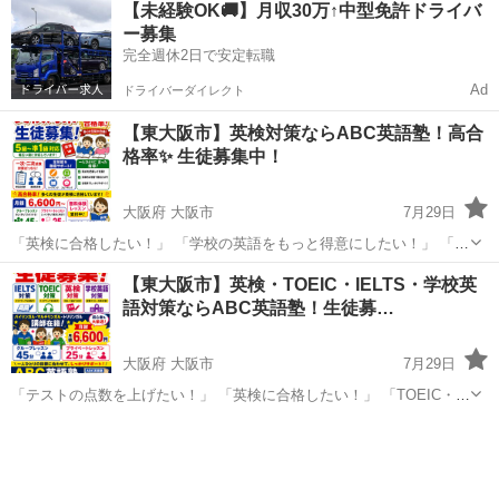
【未経験OK🚚】月収30万↑中型免許ドライバ
ー募集
完全週休2日で安定転職
Ad
ドライバーダイレクト
【東大阪市】英検対策ならABC英語塾！高合
格率✨ 生徒募集中！
大阪府 大阪市
7月29日
「英検に合格したい！」 「学校の英語をもっと得意にしたい！」 「何
から勉強したらいいかわからない…」 そんな方はABC英語塾にお任せ
大阪
大阪市
英検
1級
【東大阪市】英検・TOEIC・IELTS・学校英
ください！ 🏆 高合格率！ これまで多くの生徒が英検に合格していま
語対策ならABC英語塾！生徒募…
す！ 📚 対応...
大阪府 大阪市
7月29日
「テストの点数を上げたい！」 「英検に合格したい！」 「TOEIC・
IELTSで目標スコアを取りたい！」 そんな方を全力でサポートしま
大阪
大阪市
英検
す！ 📚 対応コース ✅ 英検対策（5級～準1級対応） ✅ TOEIC対策 ...