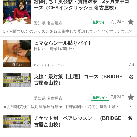
お値打ち！英会話・資格対策 3ヶ月集中コ
座、新規開講決定！ ※大人の方のための講座は、別途お気軽にお問い
ース（CESイングリッシュ 名古屋校）
合わせくださいませ。
7月24日
提携サイト
愛知県 名古屋市
3ヶ月間で60分のレッスンを12回集中して受講していただくプランで
す。英検などの二次試験が特に効果があります。講師は英検の面接委
愛知
名古屋市
英検
ヒマならシール貼りバイト
員の経験がありますので、少しでも効果的な面接受験をお手伝いでき
日払い 時給1400円〜
ると思います。 英検など資格試験の...
Ad
ヒバライドットコム
英検１級対策【土曜】 コース（BRIDGE 名
古屋金山校）
7月24日
提携サイト
愛知県 名古屋市
★月謝制英検１級対策講座詳細★ 【開講曜日・時間】毎週土曜・
14:10-16:10（10分休憩含む） 【定員】6名(万一、3名に満たない場合
愛知
名古屋市
英検
チケット制「ペアレッスン」（BRIDGE 名
は開講を見送る場合がございます) 自力での合格はなかなか難しい英検
古屋金山校）
1級！ 難問の...