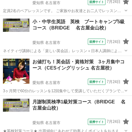
7月24日
提携サイト
愛知県 名古屋市
定員2名のペアレッスンです。 ご家族やお友達とお二人でレッスンを
ご受講いただけます♪ 「たくさん話したい！」「落ち着いた環境で話
愛知
名古屋市
英検
小・中学生英語 英検 ブートキャンプ5級
したい！」という方にお勧めです。 レッスン内容は、ご希望に沿った
コース（BRIDGE 名古屋金山校）
完全オーダーメイドで行います！
7月24日
提携サイト
愛知県 名古屋市
ネイティヴ講師による「楽しい英会話」レッスン＋日本人講師による
「英語頭を鍛える」レッスンで、小学生とはいえども、しっかり英語
愛知
名古屋市
英検
お値打ち！英会話・資格対策 3ヶ月集中コ
力をつけていきます！ 高学年のお子様におすすめ！ ※学習経験によ
ース（CESイングリッシュ 名古屋校）
り、4年生のお子様でもご受講いただ...
7月24日
提携サイト
愛知県 名古屋市
3ヶ月間で60分のレッスンを12回集中して受講していただくプランで
す。英検などの二次試験が特に効果があります。講師は英検の面接委
愛知
名古屋市
英検
月謝制英検準1級対策コース（BRIDGE 名
員の経験がありますので、少しでも効果的な面接受験をお手伝いでき
古屋金山校）
ると思います。 英検など資格試験の...
7月24日
提携サイト
愛知県 名古屋市
★英検対策コース★ 出題傾向にあわせて効率よくポイントをおさえて