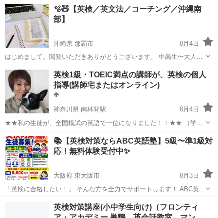
🫧🧸【英検／英文法／コーチング／沖縄南
部】
沖縄県 那覇市
8月4日
はじめまして。閲覧いただきありがとうございます。 中高生〜大人の
方を対象に、英語の個別指導を行っております。 🏠場所🏠 那覇市、
沖縄
那覇市
英検
英文法
英検1級・TOEIC満点の講師が、英検の個人
糸満市、豊見城市、南風原町、八重瀬町の カフェや公共施設等 (その
指導(講師宅またはオンライン)
他ご相談に応じます。) ...
神奈川県 南林間駅
8月4日
★★私の生徒が、全国模試の英語で一位になりました！！★★ （学校
の勉強対策は一切しなかったので、本当の英語を理解させた結果の快
神奈川
大和市
南林間駅
英検
1級
📚【英検対策ならABC英語塾】5級〜準1級対
挙です！） ＊TOEIC対策（TOEIC450点以上限定）をご希望の方はこ
応！無料体験受付中✨
ちら...
大阪府 東大阪市
8月3日
「英検に合格したい！」 そんな方を全力でサポートします！ ABC英語
塾では、一人ひとりのレベルや目標に合わせた英検対策を行っていま
大阪
東大阪市
英検
1級
英検対策講座(小中学生向け)（フロンティ
す。 ✅ 英検5級〜準1級対応 ✅ 一次試験・二次試験（面接）対策 ✅ ラ
ア・アカデミー 巣鴨 英会話教室 マン…