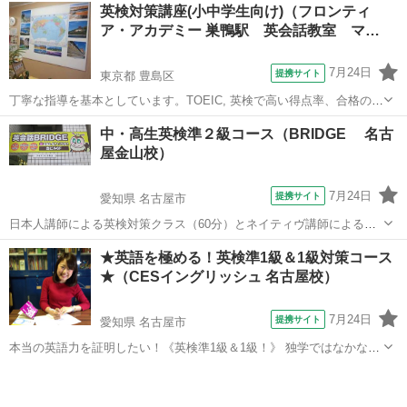
愛知
名古屋市
英検
英検対策講座(小中学生向け)（フロンティ
すので、先々の勉強法などもお伝えできます♪ 英検やTOEICなどの目
ア・アカデミー 巣鴨駅 英会話教室 マ…
標をお伺いし、それに向け...
7月24日
提携サイト
東京都 豊島区
丁寧な指導を基本としています。TOEIC, 英検で高い得点率、合格の実
績を出しています。 英検、TOEICは受験の際に加点となるケースが多
東京
豊島区
英検
中・高生英検準２級コース（BRIDGE 名古
く、非常に有利です。授業はプライベートレッスンです。
屋金山校）
7月24日
提携サイト
愛知県 名古屋市
日本人講師による英検対策クラス（60分）とネイティヴ講師による会
話クラス（50分）途中10分間のリフレッシュ＆復習タイムあり、120
愛知
名古屋市
英検
★英語を極める！英検準1級＆1級対策コース
分間の充実クラスです。 集中力も伸びますよ。 試験によく出る言い回
★（CESイングリッシュ 名古屋校）
しや単語をしっかり学び、1...
7月24日
提携サイト
愛知県 名古屋市
本当の英語力を証明したい！《英検準1級＆1級！》 独学ではなかなか
合格が難しいレベルです。何度も受験して不合格となってしまうのな
愛知
名古屋市
英検
ら、しっかり集中して学習し確実な合格を目指しましょう！まずはお
気軽にお問合せ下さいませ♪