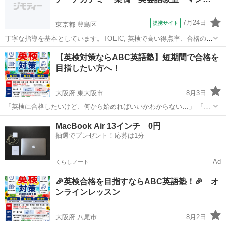
イティ...
7月24日
提携サイト
東京都 豊島区
丁寧な指導を基本としています。TOEIC, 英検で高い得点率、合格の実
績を出しています。 英検、TOEICは受験の際に加点となるケースが多
東京
豊島区
英検
【英検対策ならABC英語塾】短期間で合格を
く、非常に有利です。授業はプライベートレッスンです。
目指したい方へ！
大阪府 東大阪市
8月3日
「英検に合格したいけど、何から始めればいいかわからない…」 「自
己流ではなかなか点数が伸びない…」 そんな方は、ぜひABC英語塾に
大阪
東大阪市
英検
1級
MacBook Air 13インチ 0円
お任せください！ 📚 英検5級～1級まで対応！ 幼児から大人まで、一
抽選でプレゼント！応募は1分
人ひとりのレベルや...
Ad
くらしノート
🎉英検合格を目指すならABC英語塾！🎉 オ
ンラインレッスン
大阪府 八尾市
8月2日