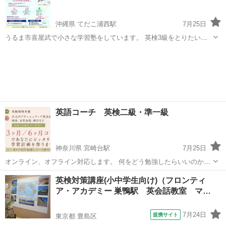
沖縄県 てだこ浦西駅
7月25日
うるま市喜屋武で小さな学習塾をしています。 英検3級をとりたい！
中3生のお子さんはいませんか〜？ 高校入試の出願に間に合う 9月の第
沖縄
うるま市
てだこ浦西駅
英検
講座
2回英検にむけて 全8回の対策講座をします！ 🌱全8回・約2か月 木
17:30~1...
英語コーチ 英検二級・準一級
神奈川県 宮崎台駅
7月25日
オンライン、オフライン対応します。 何をどう勉強したらいいのか、
学習の仕方からお手伝いします。 期間はフレキシブル。 状況に合わせ
神奈川
川崎市
宮崎台駅
英検
コーチ
英検対策講座(小中学生向け)（フロンティ
て、１ヶ月単位で学習計画を立てます。
ア・アカデミー 巣鴨駅 英会話教室 マ…
7月24日
提携サイト
東京都 豊島区