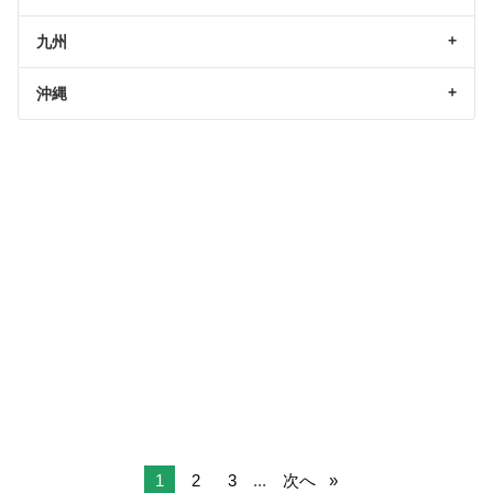
九州
沖縄
1
2
3
...
次へ