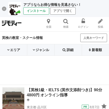
アプリならお得な情報を見逃さない！
インストール
アプリで開く
全国
検索
ログイン
投稿
英検の教室・スクール情報
人気キーワード
エリア
ジャンル
詳細
新着順
【英検1級・IELTS (英作文添削つき)】90分
4800円 オンライン指導
東京都 品川区
8月7日