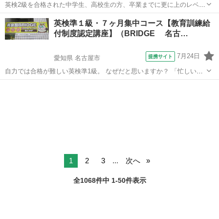
英検2級を合格された中学生、高校生の方、卒業までに更に上のレベル
を目指してみませんか？ 中高生のための英検準1級対策講座が開講
愛知
名古屋市
英検
英検準１級・７ヶ月集中コース【教育訓練給
中！ 大人でも難しいと言われる英検準1級の取得を、記憶力のよい中
付制度認定講座】（BRIDGE 名古…
高生のうちに目指しましょう！
7月24日
提携サイト
愛知県 名古屋市
自力では合格が難しい英検準1級。 なぜだと思いますか？ 「忙しいか
ら明日やろう！」などと後回しにしてしまうことがありませんか？ ラ
愛知
名古屋市
英検
イティング、書いたのはいいけど、何点くらいとれるのかわからな
い。合格圏内にいるのだろうか...
1
2
3
...
次へ
全1068件中 1-50件表示