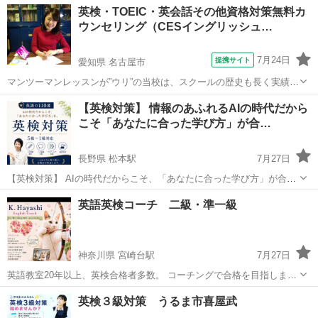
大阪
堺市
堺駅
英検
料金
英検・TOEIC・英会話その他資格対策無料カ
で英検のスコアが加点もしくは、みなし得点としての換算がなされる
ウンセリング（CESイングリッシュ…
からです。場合によっては出願資...
7月24日
提携サイト
愛知県 名古屋市
マンツーマンレッスンが”ウリ”の当校は、スクールの歴史も長く実績も
ございます。 初心者から上級者までコンサルテーションを含め行いま
愛知
名古屋市
英検
【英検対策】 情報のあふれるAIの時代だから
すので、先々の勉強法などもお伝えできます♪ 英検やTOEICなどの目
こそ「あなたに合った学び方」が合…
標をお伺いし、それに向け...
長野県 松本駅
7月27日
【英検対策】 AIの時代だからこそ、「あなたに合った学び方」が合格
への近道。 「こんなお悩みはありませんか？」 ✓ 単語を覚えても点
長野
松本市
松本駅
英検
1級
英語英検コーチ 二級・準一級
数が伸びない ✓ 何から始めればいいかわからない ✓ Ch...
神奈川県 宮崎台駅
7月27日
英語教室20年以上、英検合格者多数。 コーチングで合格を目指しまし
ょう。 8月いっぱい、無料体験セッション(面談)実施中。 今ならまだ
神奈川
川崎市
宮崎台駅
英検
コーチ
英検３級対策 うるま市喜屋武
間に合います！