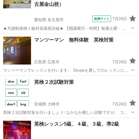
古屋金山校）
よろしく...
7月24日
提携サイト
愛知県 名古屋市
★月謝制英検１級対策講座詳細★ 【開講曜日・時間】毎週土曜・
14:10-16:10（10分休憩含む） 【定員】6名(万一、3名に満たない場合
愛知
名古屋市
英検
マンツーマン 無料体験 英検対策
は開講を見送る場合がございます) 自力での合格はなかなか難しい英検
1級！ 難問の...
広島県 広島市
7月24日
マンツーマンでレッスンを行います。 Skypeを通してのレッスンにな
り、 単発も可能になります。 時間も自由に変更可能。 50分/6000円 4
広島
広島市
英検
マンツーマン
英検２次試験対策
回セット 50分/20000円 毎月受ける定額コースです まずは、お問...
宮城県 大崎市
7月24日
英検２次試験対策を行いましょう❕ なかなか難しい試験ですが、 コツ
や一緒にやる中で自信をつけていただきます。 今の所はご依頼された
宮城
大崎市
英検
単発
英検レッスン5級、４級、３級、準2級
方100パーセント合格しました。 2次試験の対策のみも可能です。 そ
の場合は10回以上をお勧め...