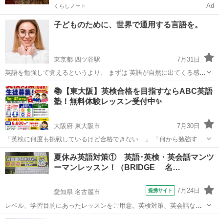
Ad
くらしノート
子どものために、世界で通用する言語を。
東京都 四ツ谷駅
7月31日
英語を勉強して覚えるというより、 まずは 英語が自然に出てくる感覚
を大切にしたい。 そんな想いから生まれた英会話レッスンです。 ネイ
東京
新宿区
四ツ谷駅
英検
子ども
📚【東大阪】英検合格を目指すならABC英語
ティブ講師との会話やリアクションを通して、 英語をたくさん聞い
塾！無料体験レッスン受付中✨
て、 たく...
大阪府 東大阪市
7月30日
「英検に何度も挑戦しているけど合格できない…」 「何から勉強すれ
ばいいか分からない…」 「短期間で合格を目指したい！」 そんな方
大阪
東大阪市
英検
1級
夏休み英語対策① 英語･英検・英会話マンツ
は、ABC英語塾にお任せください！ 🏆 英検対策専門のカリキュラム
ーマンレッスン！（BRIDGE 名…
🏆 5級～1級まで...
7月24日
提携サイト
愛知県 名古屋市
レベル、学習目的にあったレッスンをご用意。英検対策、英会話など
ご希望にあわせてプログラムします。
愛知
名古屋市
英検