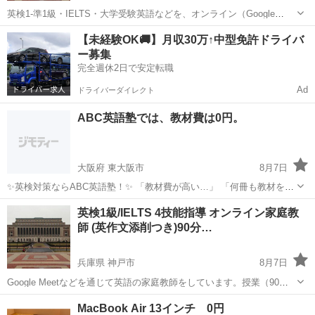
英検1-準1級・IELTS・大学受験英語などを、オンライン（Google
Meetなど）で個別指導します。全国どこからでも受講可能です。 ■授
東京
品川区
英検
【未経験OK🚚】月収30万↑中型免許ドライバ
業内容の例 【授業例（90分）】 ・単語テスト (10分) ・英作文 ...
ー募集
完全週休2日で安定転職
Ad
ドライバーダイレクト
ABC英語塾では、教材費は0円。
大阪府 東大阪市
8月7日
✨英検対策ならABC英語塾！✨ 「教材費が高い…」 「何冊も教材を買
わないといけない…」 そんな心配はありません！ 📚 教材費0円！ レ
大阪
東大阪市
英検
1級
英検1級/IELTS 4技能指導 オンライン家庭教
ッスン料金だけで受講OK！ 一人ひとりのレベルや目標に合わせて、
師 (英作文添削つき)90分…
講師が最適な...
兵庫県 神戸市
8月7日
Google Meetなどを通じて英語の家庭教師をしています。授業（90
分）では読解・リスニングを扱い、英作文についても添削いたしま
兵庫
神戸市
英検
世界史
MacBook Air 13インチ 0円
す。 【対象】英検１〜準１級、IELTS、TOEFL 、大学・高校受験対