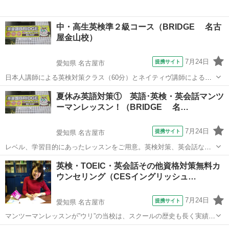
中・高生英検準２級コース（BRIDGE 名古
屋金山校）
7月24日
提携サイト
愛知県 名古屋市
日本人講師による英検対策クラス（60分）とネイティヴ講師による会
話クラス（50分）途中10分間のリフレッシュ＆復習タイムあり、120
愛知
名古屋市
英検
夏休み英語対策① 英語･英検・英会話マンツ
分間の充実クラスです。 集中力も伸びますよ。 試験によく出る言い回
ーマンレッスン！（BRIDGE 名…
しや単語をしっかり学び、1...
7月24日
提携サイト
愛知県 名古屋市
レベル、学習目的にあったレッスンをご用意。英検対策、英会話など
ご希望にあわせてプログラムします。
愛知
名古屋市
英検
英検・TOEIC・英会話その他資格対策無料カ
ウンセリング（CESイングリッシュ…
7月24日
提携サイト
愛知県 名古屋市
マンツーマンレッスンが”ウリ”の当校は、スクールの歴史も長く実績も
ございます。 初心者から上級者までコンサルテーションを含め行いま