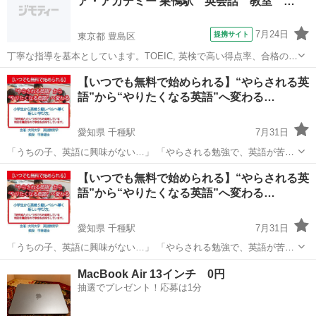
ア・アカデミー 巣鴨駅 英会話 教室 …
7月24日
提携サイト
東京都 豊島区
丁寧な指導を基本としています。TOEIC, 英検で高い得点率、合格の実
績を出しています。 英検、TOEICは受験の際に加点となるケースが多
東京
豊島区
英検
【いつでも無料で始められる】“やらされる英
く、非常に有利です。授業はプライベートレッスンです。
語”から“やりたくなる英語”へ変わる…
愛知県 千種駅
7月31日
「うちの子、英語に興味がない…」 「やらされる勉強で、英語が苦手
に…」 「親が英語に苦手意識がある…」 そんなお悩みをお持ちの保護
愛知
名古屋市
千種駅
英検
小学生
【いつでも無料で始められる】“やらされる英
者の方へ。 本プロジェクトは、大学教授が監修・指導する “やらされ
語”から“やりたくなる英語”へ変わる…
る英語”から“...
愛知県 千種駅
7月31日
「うちの子、英語に興味がない…」 「やらされる勉強で、英語が苦手
に…」 「親が英語に苦手意識がある…」 そんなお悩みをお持ちの保護
愛知
名古屋市
千種駅
英検
小学生
MacBook Air 13インチ 0円
者の方へ。 本プロジェクトは、大学教授が監修・指導する “やらされ
抽選でプレゼント！応募は1分
る英語”から“...