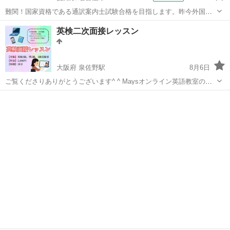
難関！国家資格である通訳案内士試験合格を目指します。昨今外国人
観光客の方も増加してきました。講師自身も苦労し合格した通訳案内
愛知
名古屋市
英検
英検二次面接レッスン
士。マンツーマンで確実な合格を目指します！面接の練習はネイティ
ブ講師が担当することも可能です。面接の...
大阪府 泉佐野駅
8月6日
ご覧くださりありがとうございます^ ^ Maysオンライン英語教室の福
田です。 英検二次面接に向けて 2〜3級の方の面接練習を行っておりま
大阪
泉佐野市
泉佐野駅
英検
オンライン
す！ （※お近くにお住まいの方は対面でのレッスンも可能ですので...