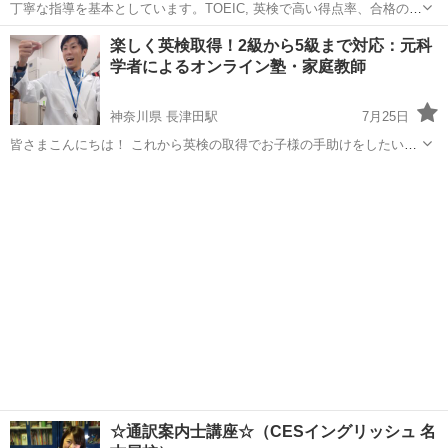
丁寧な指導を基本としています。TOEIC, 英検で高い得点率、合格の実
績を出しています。 英検、TOEICは受験の際に加点となるケースが多
東京
豊島区
英検
楽しく英検取得！2級から5級まで対応：元科
く、非常に有利です。授業はプライベートレッスンです。
学者によるオンライン塾・家庭教師
神奈川県 長津田駅
7月25日
皆さまこんにちは！ これから英検の取得でお子様の手助けをしたいと
考えているお父さん、お母さんへ なぜ英検を取得するのか？ 目的意識
神奈川
横浜市
長津田駅
英検
先生
を持つまでが大変だと思います。私は英語が出来るようになったら、
どんな楽しい事が出来るかな...
☆通訳案内士講座☆（CESイングリッシュ 名