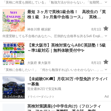
「英検に何度も挑戦している」「勉強方法が分からない」「短期間で
合格したい」そんな方を全力でサポートします！ ABC英語塾では、英
大阪
八尾市
英検
1級
最短 ３ヶ月で英検1級合格！ 高校生の「英
検5級～1級まで対応。幼児から大人まで、一人ひとりのレベルや目標
検１級 3ヶ月集中合格コース」 英検…
に合わせたオーダーメイドレッス...
神奈川県 横浜駅
8月1日
何度受験しても不合格のあなたへ。圧倒的な合格率を誇るSefi English
Schoolのの英検専門講師が質の高い授業で、生徒の得意なスキルと弱
神奈川
横浜市
横浜駅
英検
1級
【東大阪市】英検対策ならABC英語塾！5級
点を分析し、合格へと導きます❗️ 少しのコツと正しい勉強法で、１級合
～準1級対応｜無料体験受付中✨
格の...
大阪府 東大阪市
8月1日
「英検に合格したい！」 「何から勉強すればいいかわからない…」
「一次試験も面接も対策したい！」 そんな方はぜひABC英語塾へ！ 📚
大阪
東大阪市
英検
【未経験OK🚚】月収30万↑中型免許ドライバ
英検5級～準1級まで対応！ 小学生・中学生・高校生・大学生・社会人
ー募集
まで幅広く指導...
完全週休2日で安定転職
Ad
ドライバーダイレクト
英検対策講座(小中学生向け)（フロンティ