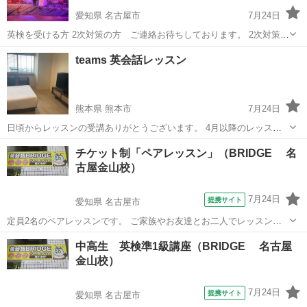
愛知県 名古屋市
7月24日
英検を受ける方 2次対策の方 ご連絡お待ちしております。 2次対策の
方は、 10回コースをお勧めさせていただいてます。 50000¥ / 1回/ 50
愛知
名古屋市
英検
レッスン
teams 英会話レッスン
分
熊本県 熊本市
7月24日
日頃からレッスンの受講ありがとうございます。 4月以降のレッスン
について、ご連絡です。 【予約可能時間】 ［平日］ Morning
熊本
熊本市
英検
レッスン
チケット制「ペアレッスン」（BRIDGE 名
8:00-10:00まで Afternoon 14:00-15:00まで ...
古屋金山校）
7月24日
提携サイト
愛知県 名古屋市
定員2名のペアレッスンです。 ご家族やお友達とお二人でレッスンを
ご受講いただけます♪ 「たくさん話したい！」「落ち着いた環境で話
愛知
名古屋市
英検
中高生 英検準1級講座（BRIDGE 名古屋
したい！」という方にお勧めです。 レッスン内容は、ご希望に沿った
金山校）
完全オーダーメイドで行います！
7月24日
提携サイト
愛知県 名古屋市