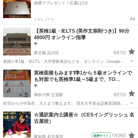
抽選でプレゼント！応募は1分
策、その他 ...
Ad
くらしノート
【英検1級・IELTS (英作文添削つき)】90分
4800円 オンライン指導
東京都 品川区
8月7日
英検1-準1級・IELTS・大学受験英語などを、オンライン（Google
Meetなど）で個別指導します。全国どこからでも受講可能です。 ■授
東京
品川区
英検
英検面接もみます❗準1から５級オンラインで
業内容の例 【授業例（90分）】 ・単語テスト (10分) ・英作文 ...
も対面でも英検準1級～5級まで、TO…
神奈川県 辻堂駅
8月7日
幼児から小中高生、大人まで教えます。 現在大手英会話教室講師。講
師歴１５年。 アメリカ滞在５年、他シンガポールなど５年。計１１
神奈川
藤沢市
辻堂駅
英検
1級
☆通訳案内士講座☆（CESイングリッシュ 名
年。 アメリカで３人の子供を現地の学校にそれぞれ通わせた経験から
古屋校）
英語の習得を見てきま...
7月24日
提携サイト
愛知県 名古屋市