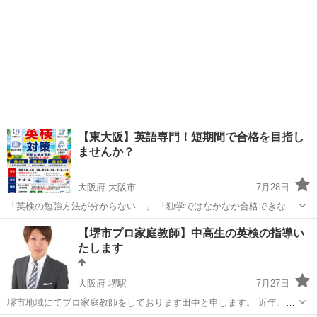
【東大阪】英語専門！短期間で合格を目指し
ませんか？
大阪府 大阪市
7月28日
「英検の勉強方法が分からない…」 「独学ではなかなか合格できな
い…」 「面接やライティングが苦手…」 そんな方は、ABC英語塾にお
大阪
大阪市
英検
1級
【堺市プロ家庭教師】中高生の英検の指導い
任せください！ 英検専門のオリジナルカリキュラムで、一人ひとりに
たします
合わせた指導を行ってい...
大阪府 堺駅
7月27日
堺市地域にてプロ家庭教師をしております田中と申します。 近年、入
試において英検の重要性が高まっています。多くの大学や高校の入試