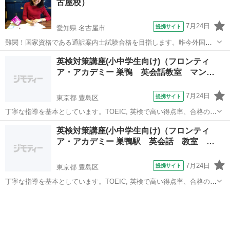
古屋校）
7月24日
提携サイト
愛知県 名古屋市
難関！国家資格である通訳案内士試験合格を目指します。昨今外国人
観光客の方も増加してきました。講師自身も苦労し合格した通訳案内
愛知
名古屋市
英検
英検対策講座(小中学生向け)（フロンティ
士。マンツーマンで確実な合格を目指します！面接の練習はネイティ
ア・アカデミー 巣鴨 英会話教室 マン…
ブ講師が担当することも可能です。面接の...
7月24日
提携サイト
東京都 豊島区
丁寧な指導を基本としています。TOEIC, 英検で高い得点率、合格の実
績を出しています。 英検、TOEICは受験の際に加点となるケースが多
東京
豊島区
英検
英検対策講座(小中学生向け)（フロンティ
く、非常に有利です。授業はプライベートレッスンです。
ア・アカデミー 巣鴨駅 英会話 教室 …
7月24日
提携サイト
東京都 豊島区
丁寧な指導を基本としています。TOEIC, 英検で高い得点率、合格の実
績を出しています。 英検、TOEICは受験の際に加点となるケースが多
東京
豊島区
英検
く、非常に有利です。授業はプライベートレッスンです。