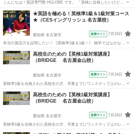
こんにちは！英語専門塾 HGLOBE です。 「英検に合格したいけど、
何から始めればいいか分からない…」 そんなあなたのために、
兵庫
神戸市
英検
オンライン
★英語を極める！英検準1級＆1級対策コース
HGLOBEの英検対策講座をご用意しました！ ⸻ 🔍 対象レベル ・
★（CESイングリッシュ 名古屋校）
英検5級〜準1級対応 ...
7月24日
提携サイト
愛知県 名古屋市
本当の英語力を証明したい！《英検準1級＆1級！》 独学ではなかなか
合格が難しいレベルです。何度も受験して不合格となってしまうのな
愛知
名古屋市
英検
高校生のための【英検1級対策講座】
ら、しっかり集中して学習し確実な合格を目指しましょう！まずはお
（BRIDGE 名古屋金山校）
気軽にお問合せ下さいませ♪
7月24日
提携サイト
愛知県 名古屋市
英検準1級を合格された高校生の方、卒業までにワンステップ上のレベ
ルをBRIDGEで目指してみませんか？ 高校生のための英検1級対策講
愛知
名古屋市
英検
高校生のための【英検1級対策講座】
座、新規開講決定！ ※大人の方のための講座は、別途お気軽にお問い
（BRIDGE 名古屋金山校）
合わせくださいませ。
7月24日
提携サイト
愛知県 名古屋市
英検準1級を合格された高校生の方、卒業までにワンステップ上のレベ
ルをBRIDGEで目指してみませんか？ 高校生のための英検1級対策講
愛知
名古屋市
英検