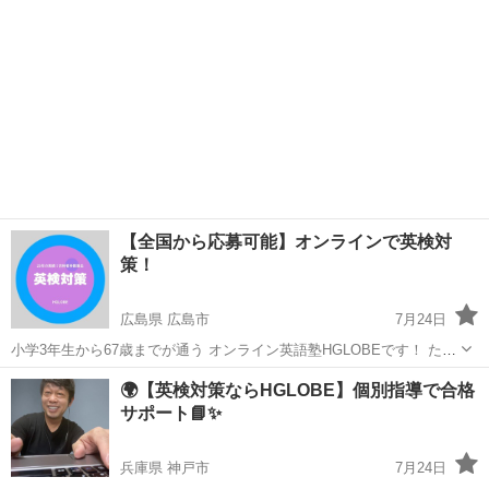
【全国から応募可能】オンラインで英検対
策！
広島県 広島市
7月24日
小学3年生から67歳までが通う オンライン英語塾HGLOBEです！ ただ
いま募集枠に空きがでました！ 個人で手厚く教えていますので人数に
広島
広島市
英検
オンライン
🌍【英検対策ならHGLOBE】個別指導で合格
制限があります。 おかげさまで枠が埋まっておりましたが 生徒さんが
サポート📘✨
目標を達成したり進学...
兵庫県 神戸市
7月24日