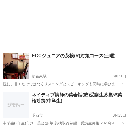
ECCジュニアの英検(R)対策コース(土曜)
新在家駅
3月31日
読む、書くだけではなくリスニングとスピーキングも同時に学びま
す。 音声ペンを使っての自学自習形式。 学習する習慣、集中力も身に
兵庫
神戸市
新在家駅
英検
小学生
ネイティブ講師の英会話(塾)受講生募集※英
付きます。 量をこなして英検合格まで導きます。 中学生になる前の準
検対策(中学生)
備としても！ 英検(R)取得して...
明石市
3月23日
中学生(2年生)向け 英会話(塾)英検取得希望 受講生募集 2020年4月
から中学2年生になる方で、中学のうちに英検取得を希望する方 一緒