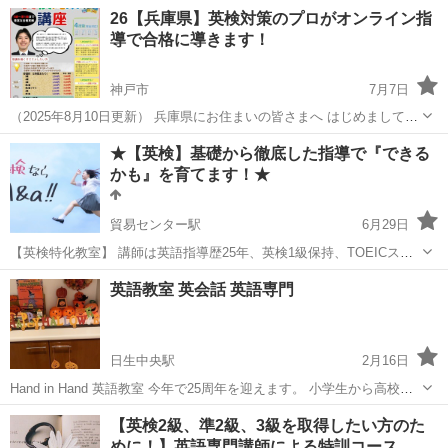
26【兵庫県】英検対策のプロがオンライン指
導で合格に導きます！
神戸市
7月7日
（2025年8月10日更新） 兵庫県にお住まいの皆さまへ はじめまして、
英検合格ゼミナールの鈴木と申します。 これまで多くの生徒さんを英
兵庫
神戸市
英検
オンライン
★【英検】基礎から徹底した指導で『できる
検合格に導いてきた、英検対策に特化したプロ家庭教師です。 ✅5級〜
かも』を育てます！★
準1級まで対応...
貿易センター駅
6月29日
【英検特化教室】 講師は英語指導歴25年、英検1級保持、TOEICスコ
ア945（2024年9月）の女性講師です。 現在、スクールでは英検に向け
兵庫
神戸市
貿易センター駅
英検
レッスン
英語教室 英会話 英語専門
て学生を指導中。 ◆中高生対象のグループレッスン 準1級、2...
日生中央駅
2月16日
Hand in Hand 英語教室 今年で25周年を迎えます。 小学生から高校生
まで少人数アットホームな 教室です。 楽しく学んで英検取得者多数
兵庫
川西市
日生中央駅
英検
英語教室
【英検2級、準2級、3級を取得したい方のた
準1級 10名以上 今年は小学生低学年クラスを新開講します...
めに！】英語専門講師による特訓コース…