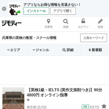
アプリならお得な情報を見逃さない！
インストール
アプリで開く
兵庫県
検索
ログイン
投稿
兵庫県の英検の教室・スクール情報
人気キーワード
エリア
ジャンル
詳細
新着順
【英検1級・IELTS (英作文添削つき)】90分
4800円 オンライン指導
東京都 品川区
8月7日