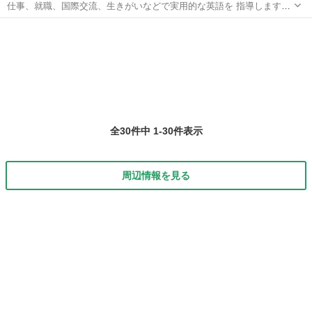
仕事、就職、国際交流、生きがいなどで実用的な英語を 指導します。
教室、Cafe,Fax,Letterで始めませんか。 忙しい方も、遠方の方も学べ
兵庫
神戸市
灘駅
英検
ます。 e-mail:wakinohama123@yahoo.co.jp
全30件中 1-30件表示
周辺情報を見る