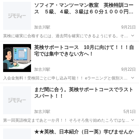
兵庫
明石市
英検
レッスン
ソフィア・マンツーマン教室 英検特訓コー
に、ネイティブ講師のレッスンを受けませんか？ 現在、毎週水曜日19
ス ５級、４級、３級は６０分１０００円…
時15...
加古川駅
9月21日
英検に確実に合格するには、過去問を確実にできるようにする。それ
が一番いい方法です。 その学習をどう進めていけばいいのか、それを
兵庫
加古川市
加古川駅
英検
英検サポートコース 10月に向けて！！！自
具体的に教えるのが、 ソフィア・マンツーマン教室の仕事です。 挑戦
宅では集中できない方へ！
してみませ...
加古川駅
9月22日
入会金無料！受検回ごとに申し込み可能！！ eラーニングと個別スケ
ジュール管理により、英検合格をサポートします。 内容は「文法トレ
兵庫
加古川市
加古川駅
英検
家事
まだ間に合う。英検サポートコースでラスト
ーニング」「リスニングトレーニング」「英検レベル診断」 「二次試
スパート！！
験対策」等。パソコンを...
加古川駅
5月1日
第一回英語検定まであと一か月！！ そろそろ焦り始めたころではない
でしょうか？ でも、お家では誘惑が多くて集中できない っていう学生
兵庫
加古川市
加古川駅
英検
カルチャー
★★英検、日本紹介（日ー英）学びませんか
さん。 駅近なので、学校帰りに便利です。 是非、カルチャーレストラ
ンの英...