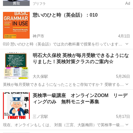
Ad
プリフラ
憩いのひと時（英会話）：010
神戸市
4月1日
010 憩いのひと時（英会話）では次の教科書で授業を行っています。
無料ですので希望者はお申し込み下さい。
兵庫
神戸市
英検
1級
明石大久保校 英検が毎月受験できるようにな
========================Web site https://en1.blog.jp/...
りました！英検対策クラスのご案内☆
大久保駅
5月26日
英検が毎月受験できるようになったことをご存知ですか？ 受験する機
会が増えたことで、みなさんにとって最適なタイミングでのご受験が
兵庫
明石市
大久保駅
英検
クラス
英検準一級講座 オンラインZOOM リーデ
可能になりました。当校では担当講師がひとりひとりに沿った学習プ
ィングのみ 無料モニター募集
ランを計画し、英検合格へ向けて...
三ノ宮駅
5月17日
現在、オンラインもしくは、 対面（三宮、大阪梅田）で英検準一級向
けの講座開催を検討しております。 オンライン英検準一級講座 リー
兵庫
神戸市
三ノ宮駅
英検
モニター募集