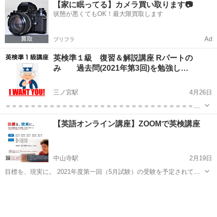
【家に眠ってる】カメラ買い取ります📷
ディングのみ 無料モニター募集したく存じます。 ＊参加後のアンケ
状態が悪くてもOK！最大限買取します
ート回答が、参加条...
Ad
プリフラ
英検準１級 復習＆解説講座 Rパートの
み 過去問(2021年第3回)を勉強し…
三ノ宮駅
4月26日
＝＝＝＝＝＝＝＝＝＝＝＝＝＝＝＝＝＝＝＝＝＝＝＝＝＝＝＝＝＝＝
＝＝＝＝＝＝＝＝＝＝＝ オンライン英検準一級講座（ZOOM） リー
兵庫
神戸市
三ノ宮駅
英検
1級
【英語オンライン講座】ZOOMで英検講座
ディングのみ 無料モニター募集 募集しています。
https://jmty.jp/hyogo...
中山寺駅
2月19日
目標を、現実に。 2021年度第一回（5月試験）の受験を予定されてい
る皆様に、3級～2級までの英検対策に特化した学びをご提供します
兵庫
宝塚市
中山寺駅
英検
オンライン
（第2回目以降の受験をお考えの皆様もご受講可能です）。 ▶日程
（計10回・各土曜日...