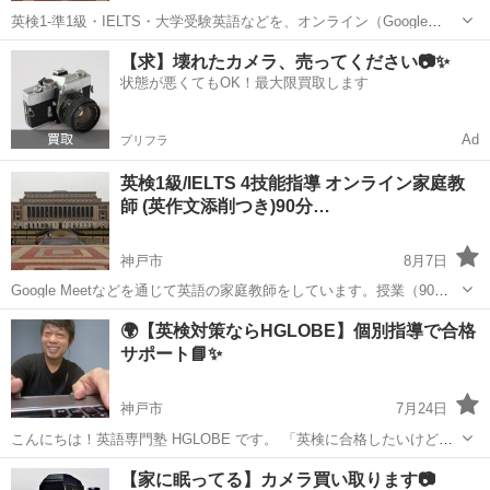
英検1-準1級・IELTS・大学受験英語などを、オンライン（Google
Meetなど）で個別指導します。全国どこからでも受講可能です。 ■授
東京
品川区
英検
【求】壊れたカメラ、売ってください📷✨
業内容の例 【授業例（90分）】 ・単語テスト (10分) ・英作文 ...
状態が悪くてもOK！最大限買取します
Ad
プリフラ
英検1級/IELTS 4技能指導 オンライン家庭教
師 (英作文添削つき)90分…
神戸市
8月7日
Google Meetなどを通じて英語の家庭教師をしています。授業（90
分）では読解・リスニングを扱い、英作文についても添削いたしま
兵庫
神戸市
英検
世界史
🌍【英検対策ならHGLOBE】個別指導で合格
す。 【対象】英検１〜準１級、IELTS、TOEFL 、大学・高校受験対
サポート📘✨
策、その他 ...
神戸市
7月24日
こんにちは！英語専門塾 HGLOBE です。 「英検に合格したいけど、
何から始めればいいか分からない…」 そんなあなたのために、
兵庫
神戸市
英検
オンライン
【家に眠ってる】カメラ買い取ります📷
HGLOBEの英検対策講座をご用意しました！ ⸻ 🔍 対象レベル ・