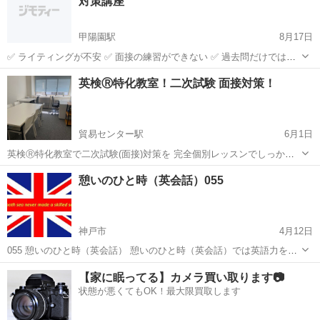
対策講座
甲陽園駅
8月17日
✅ ライティングが不安 ✅ 面接の練習ができない ✅ 過去問だけでは心
配 英検対策、ひとりで悩んでいませんか？ 英検準2級・2級の受験予定
兵庫
西宮市
甲陽園駅
英検
無料
英検Ⓡ特化教室！二次試験 面接対策！
者を対象に、あなたのレベルに合わせたオーダーメイド指導 で、聞
く・話す・読む・...
貿易センター駅
6月1日
英検Ⓡ特化教室で二次試験(面接)対策を 完全個別レッスンでしっかり
丁寧に行います。 ◆準一級～三級に対応 1コマ50分 / 4,500円 英検Ⓡ
兵庫
神戸市
貿易センター駅
英検
1級
憩いのひと時（英会話）055
を本当に必要他する人のための 集中型レッスン！！ 二次...
神戸市
4月12日
055 憩いのひと時（英会話） 憩いのひと時（英会話）では英語力を高
めるため様々な講座を用意しています。 また英語本の多読を推奨し、
兵庫
神戸市
英検
1級
【家に眠ってる】カメラ買い取ります📷
単語力、英文解釈力の向上を目指しています。 ZOOMによるリモート
状態が悪くてもOK！最大限買取します
講座とem...