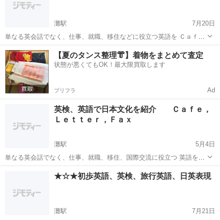
灘駅
7月20日
単なる英会話でなく、仕事、就職、移住などに役立つ英語を Ｃａｆ
ｅ，Ｌｅｔｔｅｒ，Ｆａｘで学びませんか。 旅行会社、航空、外資
兵庫
灘駅
英検
【夏のタンス整理👘】着物をまとめて査定
系、ＪＲなどは英検の合格者が 有利です。仕事では英語を書く、話す
状態が悪くてもOK！最大限買取します
を重視しています。 土、日、...
Ad
プリフラ
英検、英語で日本文化を紹介 Ｃａｆｅ，
Ｌｅｔｔｅｒ，Ｆａｘ
灘駅
5月4日
単なる英会話でなく、仕事、就職、移住、国際交流に役立つ 英語を学
びませんか。英語は氷山のごとく見えないところ （単語、熟語、文
兵庫
灘駅
英検
文化
★☆★初歩英語、英検、旅行英語、日英表現
法、文化の違い、表現の違い・・・）が 決め手です。一歩一歩学びま
せんか。
灘駅
7月21日