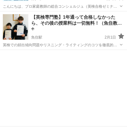
こんにちは、プロ家庭教師の総合コンシェルジュ（英検合格ゼミナー
ル）です。👉https://kateikyoshi-sogo.com 「内申点が足りなくて志望
兵庫
神戸市
英検
オンライン
【英検専門塾】1年通って合格しなかった
校を迷っている」「私立の加点制度をフル活用したい」 そんな兵庫
ら、その後の授業料は一切無料！（魚住教
県...
室）
魚住駅
2月1日
英検での頻出傾向問題やリスニング・ライティングのコツを徹底的に
解説させて頂きます。 延べ800名以上の合格者を輩出しております。
兵庫
明石市
魚住駅
英検
1級
https://naruki-juku.co.jp/ 講座内容： ①英...