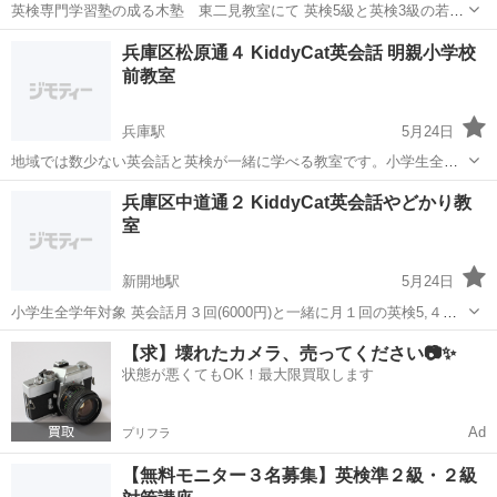
英検専門学習塾の成る木塾 東二見教室にて 英検5級と英検3級の若干
名を地域貢献の為、無料で受験ご招待致します。 ご興味のある方はお
兵庫
明石市
英検
無料
兵庫区松原通４ KiddyCat英会話 明親小学校
問い合わせ下さい。 http://naruki-juku.co.jp/ 【...
前教室
兵庫駅
5月24日
地域では数少ない英会話と英検が一緒に学べる教室です。小学生全学
年対象 月３回英会話に英検5、４級講座月１回を選べる 基礎だからこ
兵庫
神戸市
兵庫駅
英検
兵庫区中道通２ KiddyCat英会話やどかり教
そしっかり身につけよう！先生は英検１級TOEIC935 講師経験豊富 ！
室
新開地駅
5月24日
小学生全学年対象 英会話月３回(6000円)と一緒に月１回の英検5,４級
対策講座(2000円) で学んで、小学生の間に英検を取得しましょう！ 先
兵庫
神戸市
新開地駅
英検
【求】壊れたカメラ、売ってください📷✨
生は英検１級TOEIC935 講師経験豊富 教材費18000円 入会金6000円
状態が悪くてもOK！最大限買取します
Ad
プリフラ
【無料モニター３名募集】英検準２級・２級