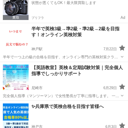
状態が悪くてもOK！最大限買取します
英検5級〜準1級対応 ...
Ad
プリフラ
半年で英検3級→準2級・準2級→2級を目指
す！オンライン英検対策
神戸駅
7月22日
半年で一つ上の級の合格を目指す、オンライン専門の英検対策クラス
です！ 「部活や学校で忙しい…」 「何から勉強すればいいかわからな
兵庫
芦屋市
神戸駅
英検
オンライン
【英語教室】英検＆定期試験対策｜完全個人
い…」 そんな方でも大丈夫。経験豊富な講師が、合格までしっかりサ
指導でしっかりサポート
ポートします。 ...
尼崎市
6月29日
完全個人指導（マンツーマン）で女性塾長が丁寧に指導します。 一人
ひとりの理解度・ペースに合わせて進めるため、無理なく力を伸ばす
兵庫
尼崎市
英検
個人
✨兵庫県で英検合格を目指す皆様へ
ことができます。 「英語が苦手」「勉強の仕方がわからない」 そんな
お悩みに寄り添い、基礎からし...
神戸市
6月3日