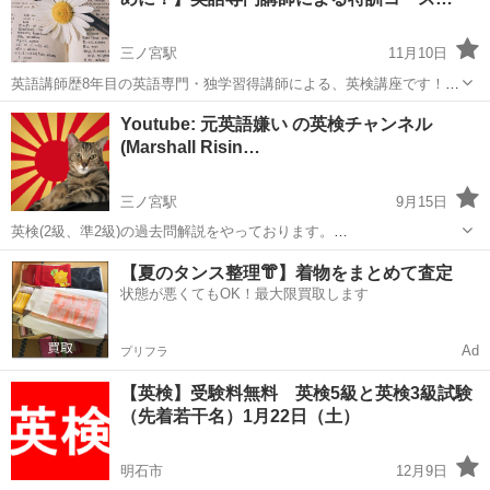
三ノ宮駅
11月10日
英語講師歴8年目の英語専門・独学習得講師による、英検講座です！ 3
級・準2級・2級、どの級でも対応可能！ 学生さんの皆さんは、今後受
兵庫
神戸市
三ノ宮駅
英検
オンライン
Youtube: 元英語嫌い の英検チャンネル
験制度が大きく変わり、英検合格が大きなアドバンテージとなること
(Marshall Risin…
が予想されます。 また現...
三ノ宮駅
9月15日
英検(2級、準2級)の過去問解説をやっております。
https://www.youtube.com/@marshallrisingsunenglish
兵庫
神戸市
三ノ宮駅
英検
Youtube
【夏のタンス整理👘】着物をまとめて査定
状態が悪くてもOK！最大限買取します
Ad
プリフラ
【英検】受験料無料 英検5級と英検3級試験
（先着若干名）1月22日（土）
明石市
12月9日