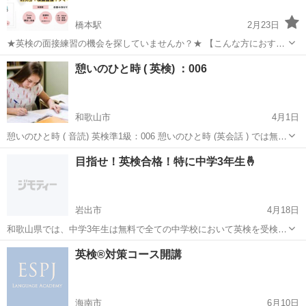
橋本駅
2月23日
★英検の面接練習の機会を探していませんか？★ 【こんな方におすす
め】 ・『英検１次試験受かったけど、２次試験対策って何をすれば良
和歌山
橋本市
橋本駅
英検
1級
憩いのひと時 ( 英検) ：006
いの？』 ・『英検２次試験の練習（模擬面接）をしたいけど機会がな
い』 ・『自分が話す英語を評価...
和歌山市
4月1日
憩いのひと時 ( 音読) 英検準1級：006 憩いのひと時 (英会話 ) では無料
で英語学習をサポートします。 楽しく英語を学びましょう。 ZOOMで
和歌山
和歌山市
英検
1級
目指せ！英検合格！特に中学3年生🤞
の授業： 全て無料で、顔出しもしなくて良いです。 予約は「こくち...
岩出市
4月18日
和歌山県では、中学3年生は無料で全ての中学校において英検を受検し
ます。せっかく受けるなら、合格を目指して準備しましょう！ もちろ
和歌山
岩出市
英検
1級
英検®対策コース開講
ん、中学生に限らず指導します。 英検５級から1級までの学習指導を
します。 2級〜５級は日本人講...
海南市
6月10日