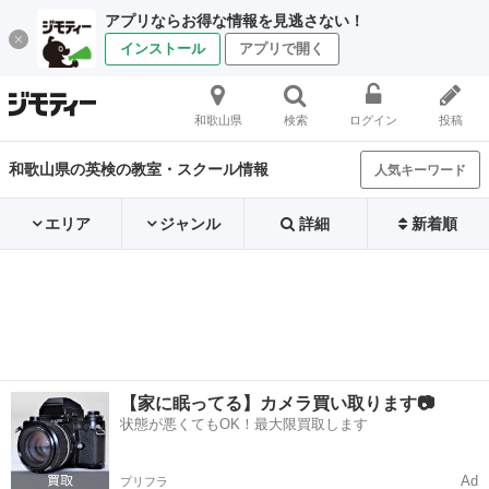
アプリならお得な情報を見逃さない！
インストール
アプリで開く
和歌山県
検索
ログイン
投稿
和歌山県の英検の教室・スクール情報
人気キーワード
エリア
ジャンル
詳細
新着順
【家に眠ってる】カメラ買い取ります📷
状態が悪くてもOK！最大限買取します
Ad
プリフラ