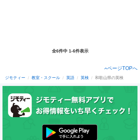
全6件中 1-6件表示
ページTOPへ
ジモティー
教室・スクール
英語
英検
和歌山県の英検