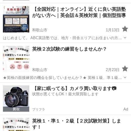
【全国対応｜オンライン】近くに良い英語塾
がない方へ｜英会話＆英検対策｜個別型指導
和歌山市
1月13日
はじめまして。 ABC英語塾では、地方・田舎エリアにお住まいの方向
けにオンラインレッスンを行っています。 「近くに英語塾がない」
和歌山
和歌山市
英検
オンライン
英検２次試験の練習をしませんか？
「大手しかなく、子ども（自分）に合わない」 そんな声から、オンラ
イン指導をスタートしま...
和歌山市
2月23日
★英検の面接練習の機会を探していませんか？★ 英検１級、準１級、
２級の対策承ります。 【こんな方におすすめ】 ・『英検１次試験受か
和歌山
和歌山市
英検
1級
【家に眠ってる】カメラ買い取ります📷
ったけど、２次試験対策って何をすれば良いの？』 ・『英検２次試験
状態が悪くてもOK！最大限買取します
の練習（模擬面接）をしたい...
Ad
プリフラ
英検１・準１・２級【２次試験対策】しま
す！