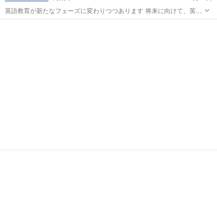
英語教育が新たなフェーズに変わりつつあります 将来に向けて、英検
®にチャレンジしようとお考えのみなさまを応援いたします 詳しく
和歌山
海南市
英検
は、ホームページをご覧ください https://espjla.com/ Ｅ...