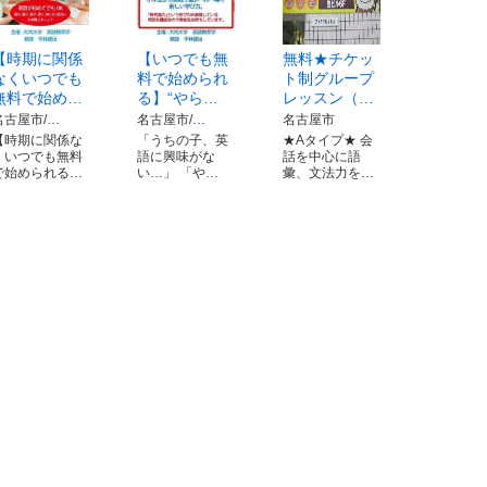
【時期に関係
【いつでも無
無料★チケッ
なくいつでも
料で始められ
ト制グループ
無料で始め…
る】“やら…
レッスン（…
名古屋市/…
名古屋市/…
名古屋市
【時期に関係な
「うちの子、英
★Aタイプ★ 会
くいつでも無料
語に興味がな
話を中心に語
で始められる…
い…」 「や…
彙、文法力を…