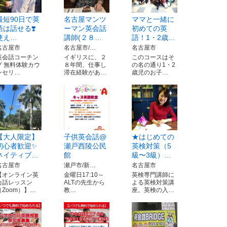
最短90日で英
名古屋マンツ
ママと一緒に
語は話せる❣️
ーマン英会話
初めての英
使え…
講師(２８…
語！1・2歳…
名古屋市
名古屋市/…
名古屋市
英会話コーチン
イギリスに、２
このコースはそ
グ 無料体験カウ
８年間、仕事し
の名の通り1・2
ンセリ…
滞在経験があ…
歳児のお子…
【大人限定】
子供英会話@
★はじめての
初心者歓迎✨
瀬戸西陵公民
英検対策（5
ネイティブ…
館
級〜3級）…
名古屋市
瀬戸市/新…
名古屋市
【オンライン英
金曜日17:10～
英検専門講師に
会話レッスン
ALTの先生から
よる英検対策講
（Zoom）】…
教…
座。英検の入…