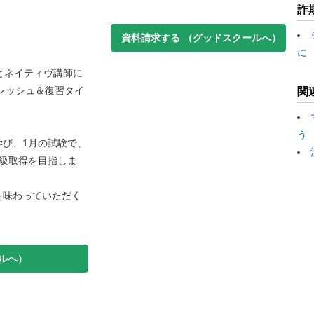
詐
資料請求する
（グッドスクールへ）
に
とネイティヴ講師に
フレッシュ＆復習タイ
関
う
び、1月の試験で、
級取得を目指しま
を味わっていただく
ルへ）