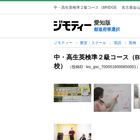
中・高生英検準２級コース（BRIDGE 名古屋金山校
愛知版
都道府県選択
ジモティー
教室・スクール
英語
英検
中・高生英検準２級コース（B
校）
（投稿ID : les_gsc_7000516000850001）