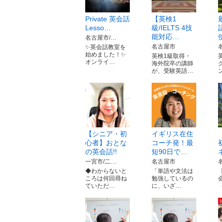
Private 英会話
【英検1
Lesso…
級/IELTS 4技
能対応…
名古屋市/…
名古屋市
✨英会話教室を
始めました！✨
英検1級取得・
オンライ…
海外院卒の講師
が、受験英語…
【シニア・初
イギリス在住
心者】おとな
コーチ発！最
の英会話!!
短90日で…
一宮市/二…
名古屋市
◆わからないと
「単語や文法は
ころは何回尋ね
勉強しているの
ていただ…
に、いざ…