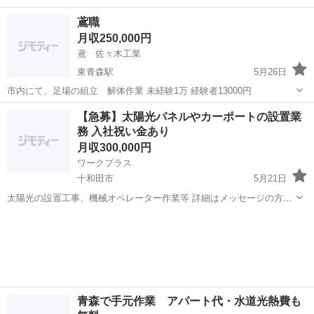
い方 将来独立したい方など 一緒に仕事しませんか？ 日当は10000か
青森
青森市
東青森駅
鳶職
足場
鳶職
ら考えています。 経験ある方などは13000までだします。 （図面見れ
月収250,000円
る 材料出...
鳶 佐々木工業
東青森駅
5月26日
市内にて、足場の組立 解体作業 未経験1万 経験者13000円
青森
青森市
東青森駅
鳶職
足場
【急募】太陽光パネルやカーポートの設置業
務 入社祝い金あり
月収300,000円
ワークプラス
十和田市
5月21日
太陽光の設置工事、機械オペレーター作業等 詳細はメッセージの方で
説明させていただきます。 応募資格 ・普通免許必須(大型免許あれば
青森
十和田市
土木
太陽光
尚可) ・長期出張可能な方（寮完備) 給料 月給300000円〜 資格保持者
の場合（電気...
青森で手元作業 アパート代・水道光熱費も