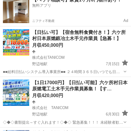
給料は、 25日出勤の場合212500円 ⚠️注意⚠️ 最近、冷やかしや誹謗中
無料アプリ
傷の為の...
Ad
ニフティ不動産
【日払い可】【宿舎無料食費付き！】六ケ所
村日本原燃鍛冶土木手元作業員【急募！】
月収450,000円
株式会社TANICOM
野辺地駅
7月15日
■■給料日払いシステム導入事業所■■ ２４時間３６５日いつでも日払
いできます サイトを利用し誰にも知られることはありません スマホで
青森
上北郡
野辺地駅
土木
社会保険
【1日17000円】【日払い可能】六ケ所村日本
ポチッとするだけであなたの口座に着金 事前にお申し付けください
原燃電工土木手元作業員募集！【す…
_/_/_...
月収420,000円
株式会社 TANICOM
野辺地駅
6月30日
◇◆◇書類提出～すぐ入れます！◇◆◇ 緊急募集！！！ 未経験者歓
迎！ 無資格で絵入れます ◎工期 約３年程度あります ■■給料日払いシ
青森
上北郡
野辺地駅
土木
未経験