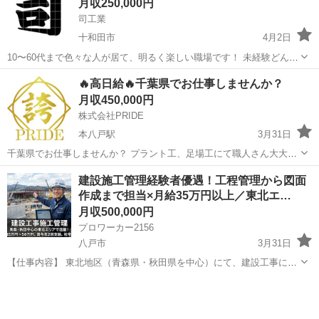
月収250,000円
司工業
十和田市
4月2日
10〜60代まで色々な人が居て、明るく楽しい職場です！ 未経験どんな
方でもok⤴︎ 経験者は優遇⤴︎ 土工や舗装メインで色々やってます♪ その日
青森
十和田市
土木
未経験
🔥高日給🔥千葉県でお仕事しませんか？
の仕事は終わったら終わりのメリハリある職場でやらせてもらってま
月収450,000円
す。サービスで...
株式会社PRIDE
本八戸駅
3月31日
千葉県でお仕事しませんか？ プラント工、足場工にて職人さん大大大
募集中🦾 鳶工職人月収 45万円以上可能🤩 見習でも30万以上🤩 一人親
青森
八戸市
本八戸駅
鳶職
社会保険
建設施工管理経験者優遇！工程管理から図面
方さんもOK🙆‍♀️ 当社の社会保険に加入後、現場入場になります！ ⭐️嬉
作成まで担当×月給35万円以上／東北エ…
しい...
月収500,000円
プロワーカー2156
八戸市
3月31日
【仕事内容】 東北地区（青森県・秋田県を中心）にて、建設工事にお
ける施工管理業務を担当していただきます。 現場の工程や品質の管理
青森
八戸市
施工管理
業務
をはじめ、工事全体を円滑に進めるための管理業務を行います。 ＜主
な業務内容＞ ・現場...