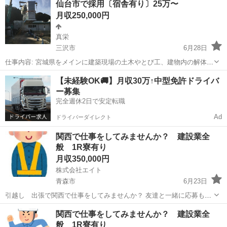
仙台市で採用〔宿舎有り〕25万〜
ステム導入事業所■■ ２４時間３６５日い...
月収250,000円
真栄
三沢市
6月28日
仕事内容: 宮城県をメインに建築現場の土木やとび工、建物内の解体。
職種は とび、土木工事全般(現場作業)の他に、電気、空調設備、解体
青森
三沢市
鳶職
【未経験OK🚚】月収30万↑中型免許ドライバ
撤去揚重据付作業、太陽光工事などの現場作業に携わっていただきま
ー募集
す。 求める人材: ...
完全週休2日で安定転職
Ad
ドライバーダイレクト
関西で仕事をしてみませんか？ 建設業全
般 1R寮有り
月収350,000円
株式会社エイト
青森市
6月23日
引越し 出張で関西で仕事をしてみませんか？ 友達と一緒に応募も歓
迎😊 職種 現場作業スタッフ（解体・建築・機械整備・軽作業） 未経
青森
青森市
土木
未経験
関西で仕事をしてみませんか？ 建設業全
験歓迎！履歴書不要◎日払いOK◎（規定あり）！ 仕事内容 建設・解
般 1R寮有り
体現場での作業です（土...