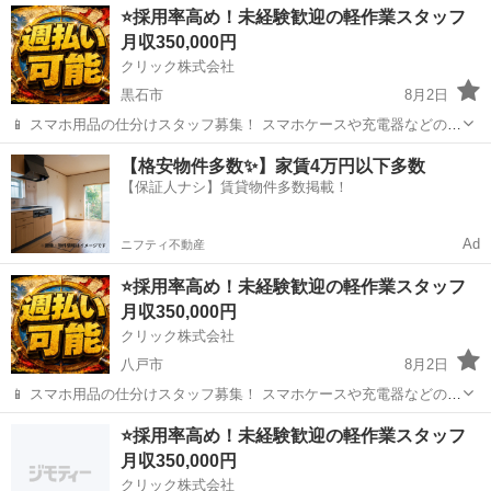
青森
五所川原市
その他
未経験
⭐採用率高め！未経験歓迎の軽作業スタッフ
━━━━━━━━━━━━━━━━ 📲 ご応募はこちら（24時間受付
月収350,000円
中） https://lin.ee/...
クリック株式会社
黒石市
8月2日
📱 スマホ用品の仕分けスタッフ募集！ スマホケースや充電器などの仕
分け・検品を行うシンプルなお仕事です♪
青森
黒石市
その他
未経験
【格安物件多数✨】家賃4万円以下多数
━━━━━━━━━━━━━━━━ 📲 ご応募はこちら（24時間受付
【保証人ナシ】賃貸物件多数掲載！
中） https://lin.ee/...
Ad
ニフティ不動産
⭐採用率高め！未経験歓迎の軽作業スタッフ
月収350,000円
クリック株式会社
八戸市
8月2日
📱 スマホ用品の仕分けスタッフ募集！ スマホケースや充電器などの仕
分け・検品を行うシンプルなお仕事です♪
青森
八戸市
その他
未経験
⭐採用率高め！未経験歓迎の軽作業スタッフ
━━━━━━━━━━━━━━━━ 📲 ご応募はこちら（24時間受付
月収350,000円
中） https://lin.ee/...
クリック株式会社