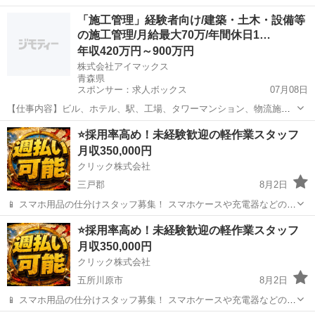
分け・検品を行うシンプルなお仕事です♪
青森
平川市
その他
未経験
「施工管理」経験者向け/建築・土木・設備等
━━━━━━━━━━━━━━━━ 📲 ご応募はこちら（24時間受付
の施工管理/月給最大70万/年間休日1…
中） https://lin.ee/...
年収420万円～900万円
株式会社アイマックス
青森県
スポンサー：求人ボックス
07月08日
【仕事内容】ビル、ホテル、駅、工場、タワーマンション、物流施
設、プラント、道路・河川等の新築・改修・復興インフラ工事におけ
正社員
⭐採用率高め！未経験歓迎の軽作業スタッフ
る施工管理業務全般を担当していただきます。 実際の施工は協力会社
月収350,000円
が担当するため、現場での指示・調整・進捗確認...
クリック株式会社
三戸郡
8月2日
📱 スマホ用品の仕分けスタッフ募集！ スマホケースや充電器などの仕
分け・検品を行うシンプルなお仕事です♪
青森
三戸郡
その他
⭐採用率高め！未経験歓迎の軽作業スタッフ
━━━━━━━━━━━━━━━━ 📲 ご応募はこちら（24時間受付
月収350,000円
中） https://lin.ee/...
クリック株式会社
五所川原市
8月2日
📱 スマホ用品の仕分けスタッフ募集！ スマホケースや充電器などの仕
分け・検品を行うシンプルなお仕事です♪