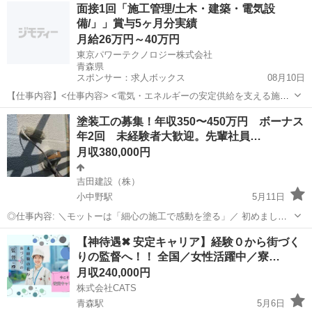
青森
八戸市
小中野駅
その他
多能工
面接1回「施工管理/土木・建築・電気設
1年以上の募集です。ベテランスタッフがバックアップ致します。 ア
備/」」賞与5ヶ月分実績
ピールポイント...
月給26万円～40万円
東京パワーテクノロジー株式会社
青森県
スポンサー：求人ボックス
08月10日
【仕事内容】<仕事内容> <電気・エネルギーの安定供給を支える施設
が対象>「土木」「建築」「電気設備」いずれかの施工管理や設計をお
正社員
塗装工の募集！年収350〜450万円 ボーナス
任せ 研修+OJT+資格取得支援あり <土木> 発電所内の土木工事・補修
年2回 未経験者大歓迎。先輩社員…
工事・点検 機械基礎工事・電...
月収380,000円
吉田建設（株）
小中野駅
5月11日
◎仕事内容: ＼モットーは「細心の施工で感動を塗る」／ 初めまして
『吉田建設株式会社』です。 この度は、弊社にて請け負う施工業務の
青森
八戸市
小中野駅
その他
業務
【神待遇✖ 安定キャリア】経験０から街づく
塗装工を募集させていただきます。 未経験の方を大歓迎にて募集させ
りの監督へ！！ 全国／女性活躍中／寮…
ていただきます。 ...
月収240,000円
株式会社CATS
青森駅
5月6日