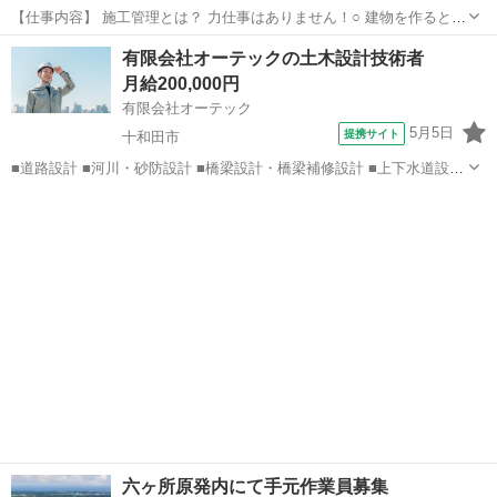
【仕事内容】 施工管理とは？ 力仕事はありません！○ 建物を作るとき
に、工事を「ちゃんと・安全に・予定どおり」に進めるために見守る
青森
青森市
青森駅
施工管理
未経験
有限会社オーテックの土木設計技術者
お仕事です。 ［実際のお仕事内容］ ⚫ 予定を立てる →今日はどこか
月給200,000円
ら工事する...
有限会社オーテック
5月5日
提携サイト
十和田市
■道路設計 ■河川・砂防設計 ■橋梁設計・橋梁補修設計 ■上下水道設計
＜Point＞ ◎ノルマなし ◎精密な作業や、正確さが求められる仕事が
青森
十和田市
施工管理
好きな人に向いている ◎チーム制・先輩と一緒に仕事を覚える ■月
給：20...
六ヶ所原発内にて手元作業員募集