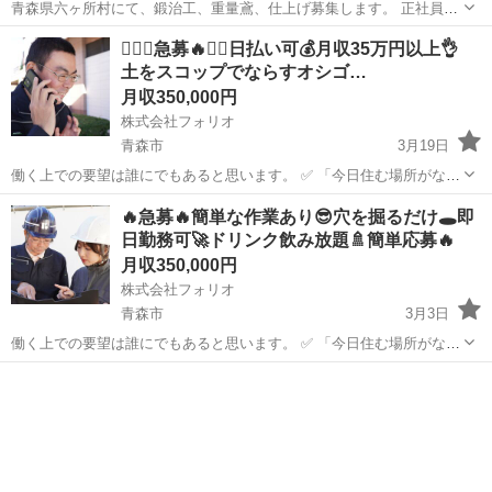
青森県六ヶ所村にて、鍛治工、重量鳶、仕上げ募集します。 正社員
300.000円 契約社員320.000円 建設業許可無し下請け協力会社1日
青森
八戸市
陸奥市川駅
その他
重量鳶
❤️‍🔥🔥急募🔥❤️‍🔥日払い可💰月収35万円以上👌
20.000円〜✖️日数✖️食事費1.500円 許可有り25.000円✖️日数✖️食事...
土をスコップでならすオシゴ…
月収350,000円
株式会社フォリオ
青森市
3月19日
働く上での要望は誰にでもあると思います。 ✅ 「今日住む場所がな
い、即入寮したい」 ✅ 「手持ちがピンチ、明日日払いが欲しい」 ✅
青森
青森市
土木
🔥急募🔥簡単な作業あり😎穴を掘るだけ🕳️即
「経験ないけど、とにかく稼ぎたい」 私たちにご相談いただければ、
日勤務可🚀ドリンク飲み放題🚿簡単応募🔥
そんなあ...
月収350,000円
株式会社フォリオ
青森市
3月3日
働く上での要望は誰にでもあると思います。 ✅ 「今日住む場所がな
い、即入寮したい」 ✅ 「手持ちがピンチ、明日日払いが欲しい」 ✅
青森
青森市
土木
太陽光パネル
「経験ないけど、とにかく稼ぎたい」 私たちにご相談いただければ、
そんなあ...