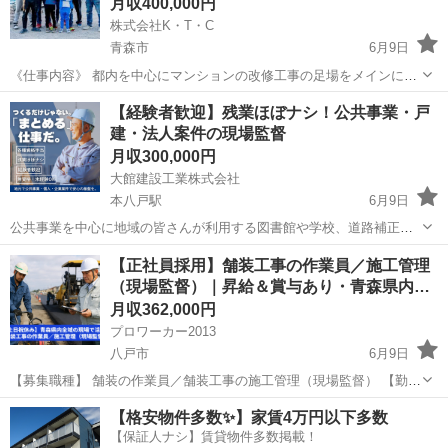
月収400,000円
株式会社K・T・C
青森市
6月9日
《仕事内容》 都内を中心にマンションの改修工事の足場をメインに行
なっています。 《活かせる経験》 足場作業 その他建設作業経験 《ア
青森
青森市
鳶職
未経験
【経験者歓迎】残業ほぼナシ！公共事業・戸
ピールポイント》 現在従業員数9名20代前半～40代活躍...
建・法人案件の現場監督
月収300,000円
大館建設工業株式会社
本八戸駅
6月9日
公共事業を中心に地域の皆さんが利用する図書館や学校、道路補正や
橋梁補修などの大規模工事を担っています。 近年では戸建や法人・駐
青森
八戸市
本八戸駅
施工管理
社員
【正社員採用】舗装工事の作業員／施工管理
車場・テナントや事務所といった小規模な工事案件も増えてきていま
（現場監督）｜昇給＆賞与あり・青森県内…
す。 創業６０年以上...
月収362,000円
プロワーカー2013
八戸市
6月9日
【募集職種】 舗装の作業員／舗装工事の施工管理（現場監督） 【勤務
時間】 8:00〜17:00 ※休憩60分 ※時間外：月平均30時間 【仕事内
青森
八戸市
その他
業務
【格安物件多数✨】家賃4万円以下多数
容】 舗装工事を中心に、土工事・側溝工事・附帯工事などを行...
【保証人ナシ】賃貸物件多数掲載！