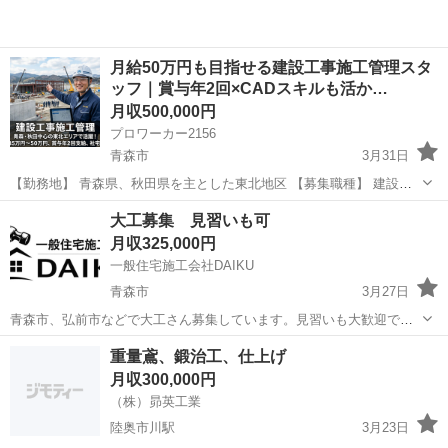
月給50万円も目指せる建設工事施工管理スタ
ッフ｜賞与年2回×CADスキルも活か…
月収500,000円
プロワーカー2156
青森市
3月31日
【勤務地】 青森県、秋田県を主とした東北地区 【募集職種】 建設工
事施工管理 【仕事内容】 東北地区（青森県・秋田県を中心）にて、建
青森
青森市
施工管理
大工募集 見習いも可
設工事における施工管理業務を担当していただきます。 現場の工程や
月収325,000円
品質の管...
一般住宅施工会社DAIKU
青森市
3月27日
青森市、弘前市などで大工さん募集しています。見習いも大歓迎で
す。通年雇用、季節雇用両方とも募集しています。 給料は175000円〜
青森
青森市
大工
給料
重量鳶、鍛治工、仕上げ
325000円です。技術能力に応じて検討します。
月収300,000円
（株）昴英工業
陸奥市川駅
3月23日