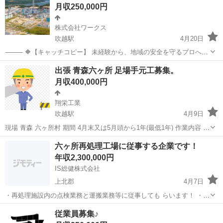
月収250,000円
株式会社ワークス
吹越駅
4月20日
⸻ 🔶【キャッチコピー】 未経験から、地域の安全を守るプロへ。
あなたの目が、六ヶ所の未来を守る。 静かな作業、確かなやりがい。
青森
上北郡
吹越駅
その他
業務
出張 青森六ヶ所 足場手元工募集。
経験よりも、誠実さと責任感を重視します。 ⸻ 🔶【仕事内容】 •
月収400,000円
原子燃料サイクル施...
翔栄工業
吹越駅
4月9日
現場 青森 六ヶ所村 期間 4月末又は5月頭から1年(最低1年) 作業内容 足
場手元 人数 5名 ※日本人の方のみ ※条件 元請けの社会保険に加入必
青森
上北郡
吹越駅
その他
足場
六ヶ所再処理工場に従事する企業です！
須 会社負担のところは元請けがするので個人負担のみになります。
年収2,300,000円
だ...
IS総健株式会社
上北郡
4月7日
・再処理施設内の点検業務と運搬業務等に従事しても らいます！ ・試
用期間スタートで、3~6ヶ月までです 3~6ヶ月過ぎてから正社員になり
青森
上北郡
その他
業務
従業員募集♪
ます ・【給与(正社員)】 ...