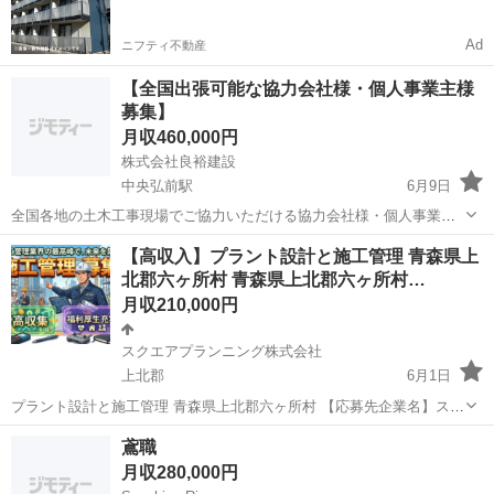
Ad
ニフティ不動産
【全国出張可能な協力会社様・個人事業主様
募集】
月収460,000円
株式会社良裕建設
中央弘前駅
6月9日
全国各地の土木工事現場でご協力いただける協力会社様・個人事業主
様を募集しております。 ■仕事内容 ・土木工事全般 ■歓迎資格 ・小型
青森
弘前市
中央弘前駅
土木
【高収入】プラント設計と施工管理 青森県上
車両系建設機械 ・中型自動車免許 ・職長教育修了者 ※資格保有者は
北郡六ヶ所村 青森県上北郡六ヶ所村…
優遇いたします。 ■...
月収210,000円
スクエアプランニング株式会社
上北郡
6月1日
プラント設計と施工管理 青森県上北郡六ヶ所村 【応募先企業名】スク
エアプランニング株式会社 【雇用形態】正社員【人材紹介】 【職種】
青森
上北郡
施工管理
業務
鳶職
施工管理関連 【応募資格】 ・年齢要件: ～ 60歳 ・日本語ネイティブ
月収280,000円
レベルの方に限る...