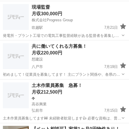
現場監督
月収300,000円
株式会社Progress Group
吹越駅
7月21日
発電所・プラント工場での電気工事監督経験がある監督者を募集して
います。 経験が浅い方でもお気軽にご相談ください。 工事期間：
青森
上北郡
吹越駅
施工管理
業務
共に働いてくれる方募集！
2025年8月1日～ ※それ以降の業務もあります。 募集人数：2名 必要資
月収220,000円
格：職長教育・酸欠教育...
想建設
八戸市
7月19日
初めまして！従業員を募集してます！ 主にプラント関係や、各県の原
発内での作業となります 足場の組立解体、機器据付、交換、メンテ作
青森
八戸市
鳶職
足場
土木作業員募集 急募！
業の手元をして頂きます！ 資格試験費用はもちろん会社持ちです！ 宿
月収212,500円
が無い、すぐ働きたいけど交通費...
高谷興業
弘前市
7月15日
土木作業員募集してます🚧 未経験者歓迎します👍 必要な資格は、普通
自動車免許と通勤用の車 あとは、やる気があれば大丈夫👌 気になるお
青森
弘前市
土木
土木作業員
【ペット相談可】家賃1ヶ月0円物件あり！