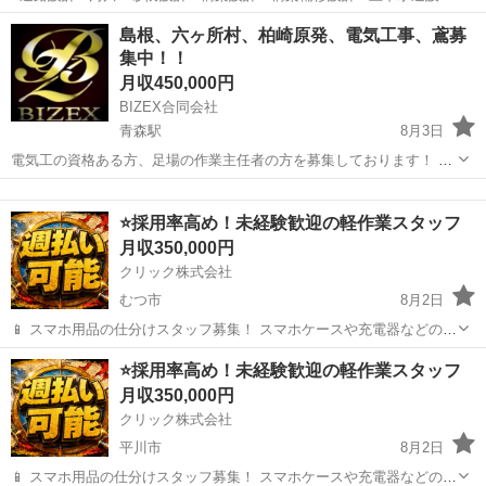
＜Point＞ ◎ノルマなし ◎精密な作業や、正確さが求められる仕事が
青森
十和田市
施工管理
島根、六ヶ所村、柏崎原発、電気工事、鳶募
好きな人に向いている ◎チーム制・先輩と一緒に仕事を覚える ■月
集中！！
給：20...
月収450,000円
BIZEX合同会社
青森駅
8月3日
電気工の資格ある方、足場の作業主任者の方を募集しております！ 島
根原発、六ヶ所村、柏崎原発など 宿あり、食事付き 期間は半年から1
青森
青森市
青森駅
その他
足場
年くらい ま日当16,000〜18,000円
⭐採用率高め！未経験歓迎の軽作業スタッフ
月収350,000円
クリック株式会社
むつ市
8月2日
📱 スマホ用品の仕分けスタッフ募集！ スマホケースや充電器などの仕
分け・検品を行うシンプルなお仕事です♪
青森
むつ市
その他
未経験
⭐採用率高め！未経験歓迎の軽作業スタッフ
━━━━━━━━━━━━━━━━ 📲 ご応募はこちら（24時間受付
月収350,000円
中） https://lin.ee/...
クリック株式会社
平川市
8月2日
📱 スマホ用品の仕分けスタッフ募集！ スマホケースや充電器などの仕