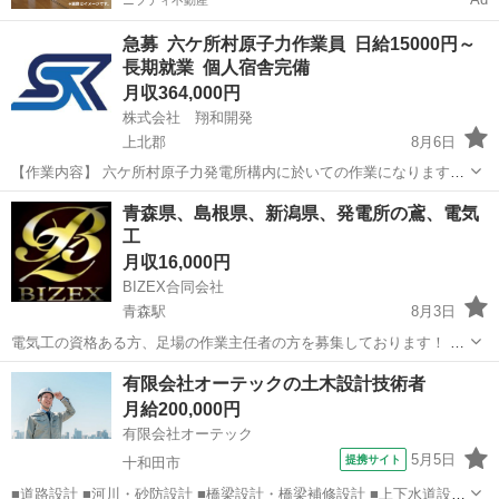
ニフティ不動産
急募 六ケ所村原子力作業員 日給15000円～
長期就業 個人宿舎完備
月収364,000円
株式会社 翔和開発
上北郡
8月6日
【作業内容】 六ケ所村原子力発電所構内に於いての作業になります。
・機械据え付け作業等における手元作業 ・鍛冶作業（ガス切断、溶接
青森
上北郡
土木
青森県、島根県、新潟県、発電所の鳶、電気
等）の手元作業 ※その他付帯作業あります。柔軟に対応できる方が望
工
ましいです。 ※...
月収16,000円
BIZEX合同会社
青森駅
8月3日
電気工の資格ある方、足場の作業主任者の方を募集しております！ 島
根原発、六ヶ所村、柏崎原発など 宿あり、食事付き 期間は半年から1
青森
青森市
青森駅
その他
足場
有限会社オーテックの土木設計技術者
年くらい 日当16,000〜18,000円
月給200,000円
有限会社オーテック
5月5日
提携サイト
十和田市
■道路設計 ■河川・砂防設計 ■橋梁設計・橋梁補修設計 ■上下水道設計