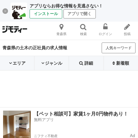
アプリならお得な情報を見逃さない！
インストール
アプリで開く
青森県
検索
ログイン
投稿
青森県の土木の正社員の求人情報
人気キーワード
エリア
ジャンル
詳細
新着順
【ペット相談可】家賃1ヶ月0円物件あり！
無料アプリ
Ad
ニフティ不動産