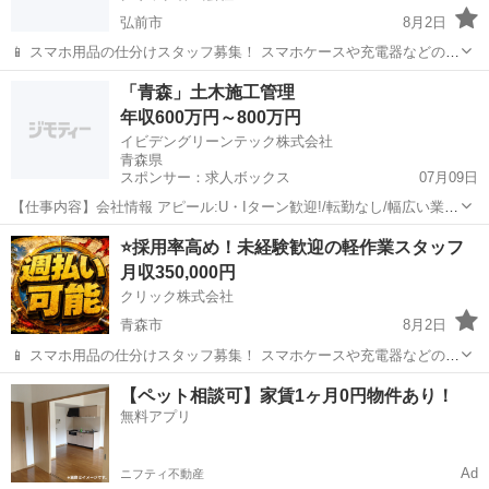
弘前市
8月2日
📱 スマホ用品の仕分けスタッフ募集！ スマホケースや充電器などの仕
分け・検品を行うシンプルなお仕事です♪
青森
弘前市
その他
未経験
「青森」土木施工管理
━━━━━━━━━━━━━━━━ 📲 ご応募はこちら（24時間受付
年収600万円～800万円
中） https://lin.ee/...
イビデングリーンテック株式会社
青森県
スポンサー：求人ボックス
07月09日
【仕事内容】会社情報 アピール:U・Iターン歓迎!/転勤なし/幅広い業務
のためスキルアップが可能です! 福祉情報:通勤手当、家族手当、寮社
正社員
⭐採用率高め！未経験歓迎の軽作業スタッフ
宅、社会保険完備、資格取得補助制度、地域手当、財形貯蓄制度、持
月収350,000円
株会制度 喫煙情報:敷地内禁煙...
クリック株式会社
青森市
8月2日
📱 スマホ用品の仕分けスタッフ募集！ スマホケースや充電器などの仕
分け・検品を行うシンプルなお仕事です♪
青森
青森市
その他
未経験
【ペット相談可】家賃1ヶ月0円物件あり！
━━━━━━━━━━━━━━━━ 📲 ご応募はこちら（24時間受付
無料アプリ
中） https://lin.ee/...
Ad
ニフティ不動産