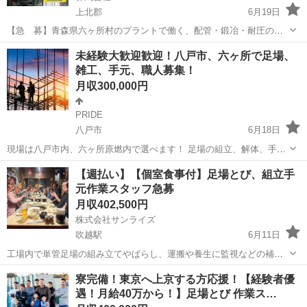
上北郡
6月19日
【急 募】青森県六ヶ所村のプラントで働く、配管・鍛冶・耐圧の経
験者を募集しています。 大規模な現場で仕事量も安定。これまでの経
青森
上北郡
その他
社会保険
未経験大歓迎歓迎！八戸市、六ヶ所で足場、
験・資格をしっかり活かせるポジションです。 勤務地は、青森県上北
雑工、手元、職人募集！
郡六ヶ所村（日本原燃 再処理...
月収300,000円
PRIDE
八戸市
6月18日
現場は八戸市内、六ヶ所原燃内で選べます！ 足場の組立、解体、手元
電工 雑工作業員 などなど、職種も選べます。 経験者、未経験歓迎！
青森
八戸市
鳶職
未経験
【週払い】【個室食事付】足場とび、組立手
学歴不問 履歴書不要 若手活躍中 経験、能力、資格等で給料の相談乗
元作業スタッフ急募
ります！ 昇給あり！...
月収402,500円
株式会社サンライズ
吹越駅
6月11日
工場内で単管足場の組み立てやばらし、運搬や養生に監視などの補助
作業をします。 日曜日と大型連休が休みで、特に忙しくなければ残業
青森
上北郡
吹越駅
鳶職
寮完備！東京へ上京する方応援！【経験者優
はありません。 食事や部屋にお金がかからないので、あっという間に
遇！月給40万から！】足場とび 作業ス…
借金も無くなり貯金が貯まります！マ...