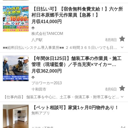
【日払い可】【宿舎無料食費支給！】六ケ所
村日本原燃手元作業員【急募！】
月収414,000円
株式会社TANICOM
八戸駅
8月8日
■■給料日払いシステム導入事業所■■ ２４時間３６５日いつでも日払
いできます サイトを利用し誰にも知られることはありません スマホで
青森
上北郡
八戸駅
土木
未経験
【年間休日125日】舗装工事の作業員・施工
ポチッとするだけであなたの口座に着金 事前にお申し付けください ◎
管理（現場監督）／手当充実×マイカー…
現場...
月収362,000円
プロワーカー2013
十和田市
8月6日
【仕事内容】 舗装工事を中心に、土工事・側溝工事・附帯工事などを
行う仕事です。 現場へは社用車（2t車等・MT車）で向かいます。 作
青森
十和田市
その他
業務
【ペット相談可】家賃1ヶ月0円物件あり！
業員・施工管理ともに、県内全域の現場が中心ですが、1〜3月頃は岩
無料アプリ
手・秋田・宮城・福島な...
Ad