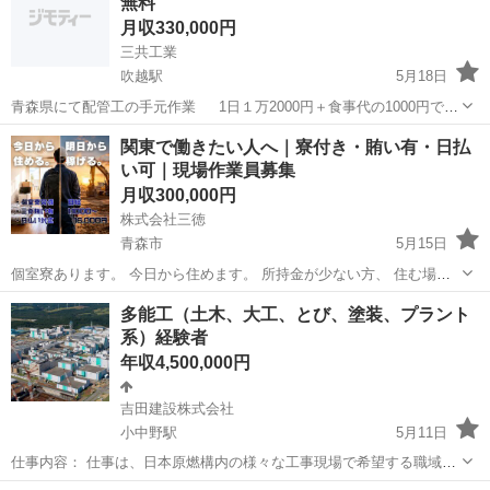
無料
月収330,000円
三共工業
吹越駅
5月18日
青森県にて配管工の手元作業 1日１万2000円＋食事代の1000円で1
万3000円！ 青森県まで行く交通費も全額支給！ アパート代、水道、
青森
上北郡
吹越駅
その他
社会保険
関東で働きたい人へ｜寮付き・賄い有・日払
光熱費全額負担します！ アパートも1人部屋です！ 持ち物は、安全靴
い可｜現場作業員募集
と作業着...
月収300,000円
株式会社三徳
青森市
5月15日
個室寮あります。 今日から住めます。 所持金が少ない方、 住む場所
を探している方も歓迎します。 こんにちわ！ 株式会社 三徳の求人採
青森
青森市
その他
現場作業員
多能工（土木、大工、とび、塗装、プラント
用担当です！ 弊社の売りは 「寮付き」 「日払い対応」 「三食まか...
系）経験者
年収4,500,000円
吉田建設株式会社
小中野駅
5月11日
仕事内容： 仕事は、日本原燃構内の様々な工事現場で希望する職域で
活躍してもらいます。 女性社員も活躍しています！ 募集は、現場経験