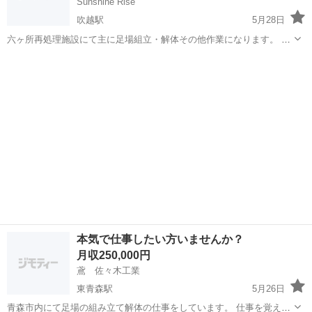
Sunshine Rise
吹越駅
5月28日
六ヶ所再処理施設にて主に足場組立・解体その他作業になります。 給
料は能力等に応じて対応します。業績に応じて賞与も支給いたしま
青森
上北郡
吹越駅
鳶職
す。 休日は主に土曜日隔週、日曜日となります。 人数増員に伴い未経
験問わず募集しております。 ...
本気で仕事したい方いませんか？
月収250,000円
鳶 佐々木工業
東青森駅
5月26日
青森市内にて足場の組み立て解体の仕事をしています。 仕事を覚えた