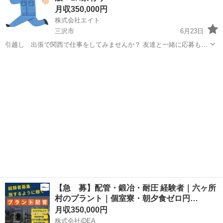
月収350,000円
株式会社エイト
三沢市
6月23日
引越し 出張で関西で仕事をしてみませんか？ 友達と一緒に応募も歓
迎😊 職種 現場作業スタッフ（解体・建築・機械整備・軽作業） 未経
青森
三沢市
土木
未経験
験歓迎！履歴書不要◎日払いOK◎（規定あり）！ 仕事内容 建設・解
体現場での作業です（土...
【急 募】配管・鍛冶・耐圧 経験者｜六ヶ所
村のプラント｜個室寮・朝夕食ゼロ円…
月収350,000円
株式会社iDEA