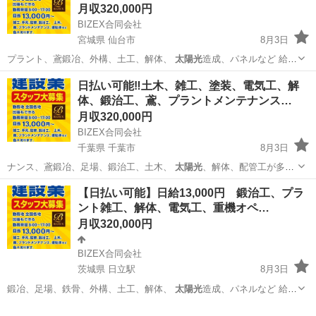
月収320,000円
BIZEX合同会社
宮城県 仙台市
8月3日
プラント、鳶鍛冶、外構、土工、解体、
太陽光
造成、パネルなど 給
料、未経験者12…
宮城
仙台市
土木
協力会社
日払い可能‼️土木、雑工、塗装、電気工、解
体、鍛治工、鳶、プラントメンテナンス…
月収320,000円
BIZEX合同会社
千葉県 千葉市
8月3日
ナンス、鳶鍛冶、足場、鍛治工、土木、
太陽光
、解体、配管工が多い
です。 日給1…
千葉
千葉市
その他
鍛治
【日払い可能】日給13,000円 鍛治工、プラ
ント雑工、解体、電気工、重機オペ…
月収320,000円
BIZEX合同会社
茨城県 日立駅
8月3日
鍛冶、足場、鉄骨、外構、土工、解体、
太陽光
造成、パネルなど 給
料、未経験者12…
茨城
日立市
日立駅
土木
重機