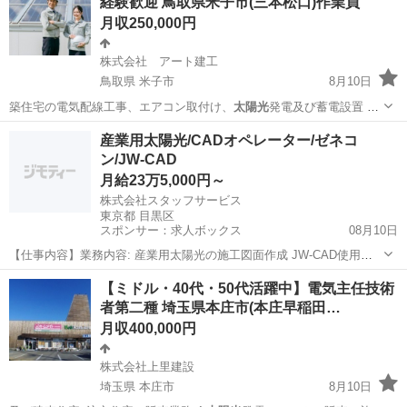
経験歓迎 鳥取県米子市(三本松口)作業員
月収250,000円
株式会社 アート建工
鳥取県 米子市
8月10日
築住宅の電気配線工事、エアコン取付け、
太陽光
発電及び蓄電設置 新
築電気工事スタッフ…
鳥取
米子市
工場
未経験
産業用太陽光/CADオペレーター/ゼネコ
ン/JW-CAD
月給23万5,000円～
株式会社スタッフサービス
東京都 目黒区
スポンサー：求人ボックス
08月10日
【仕事内容】業務内容: 産業用太陽光の施工図面作成 JW-CAD使用し
て産業用太陽光のレイアウトを行う業務 空いている土地に平面に太陽
正社員
【ミドル・40代・50代活躍中】電気主任技術
光パネルを引いていく作業 産業用太陽光発電システムまたは商業施
者第二種 埼玉県本庄市(本庄早稲田…
設・ビル図面作成及び修正 担当製品...
月収400,000円
株式会社上里建設
埼玉県 本庄市
8月10日