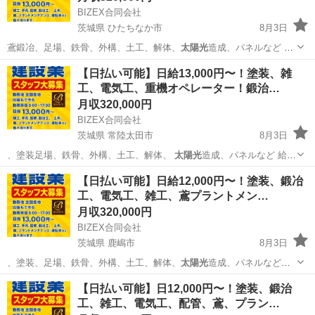
BIZEX合同会社
茨城県 ひたちなか市
8月3日
鳶鍛冶、足場、鉄骨、外構、土工、解体、
太陽光
造成、パネルなど 給
料、未経験者13…
茨城
ひたちなか市
その他
協力会社
【日払い可能】日給13,000円〜！塗装、雑
工、電気工、重機オペレーター！鍛治…
月収320,000円
BIZEX合同会社
茨城県 常陸太田市
8月3日
、塗装足場、鉄骨、外構、土工、解体、
太陽光
造成、パネルなど 給
料、未経験者12…
茨城
常陸太田市
その他
足場
【日払い可能】日給12,000円〜！塗装、鍛冶
工、電気工、雑工、鳶プラントメン…
月収320,000円
BIZEX合同会社
茨城県 鹿嶋市
8月3日
、塗装、足場、鉄骨、外構、土工、解体、
太陽光
造成、パネルなど。
給料、未経験者1…
茨城
鹿嶋市
その他
協力会社
【日払い可能】日12,000円〜！塗装、鍛治
工、雑工、電気工、配管、鳶、プラン…