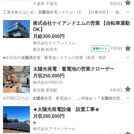
千葉県 千葉市
8月5日
工事全般をはじめ、
太陽光
発電システム・LE… 【仕事内容】 ・
太陽
光
発電設備の設置（一…
千葉
千葉市
電気
業務
株式会社ケイアンドエムの営業 【自転車通勤
OK】
月給300,000円
株式会社ケイアンドエム
7月6日
提携サイト
東京都 町田市
■今注目の
太陽光
発電・蓄電池システムの営業（新規・既存…
東京
町田市
ルートセールス
太陽光発電・蓄電池の営業クローザー
月収250,000円
株式会社PRECO
東京都 新宿駅
8月4日
社PRECOでは、
太陽光
発電・蓄電池の … ン研修あり *
太陽光
営業未
経験でもクロ…
東京
新宿区
新宿駅
ルートセールス
☀️太陽光発電設備 設置工事☀️
月収280,000円
株式会社アヴァンサール