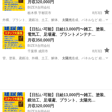
月収320,000円
BIZEX合同会社
栃木県 宇都宮市
8月3日
外構、プラント、鳶鍛冶、土工、解体、
太陽光
造成、パネルなど 給
料、未経験者12…
栃木
宇都宮市
鳶職
太陽光
【日払い可能】日給13,000円〜雑工、塗装、
電気工、足場鳶、プラントメンテナ…
月収350,000円
BIZEX合同会社
千葉県 成田市
8月3日
管、塗装、鳶鍛冶、外構、土工、解体、
太陽光
造成、パネルなど 給
料、未経験者13…
千葉
成田市
土木
協力会社
【日払い可能】日給13,000円〜雑工、塗装、
鍛治工、足場鳶、プラント、太陽光…
月収320,000円
BIZEX合同会社