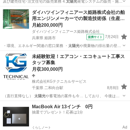
及び建売住宅･注文住宅の販売業務 4.
太陽光
発電システムの販売・施工
及び管理業務 …
埼玉
本庄市
施工管理
業務
ダイハツインフィニアース姫路株式会社の舶
用エンジンメーカーでの製造技術係（生産…
月給200,000円
ダイハツインフィニアース姫路株式会社
7月24日
提携サイト
兵庫県 姫路市
・環境、エネルギー関連の窓口業務 ・
太陽光
や廃棄物の排出量の登録
■【基本給】 …
兵庫
姫路市
工場
未経験歓迎！エアコン・エコキュート工事ス
タッフ募集
月収300,000円
株式会社KGテクニカルサービス
千葉県 二和向台駅
8月8日
（直行直帰なし）
太陽光
や蓄電池の案件も今… しており、 今後は
太
陽光
発電・蓄電池といっ…
千葉
船橋市
二和向台駅
電気
未経験
MacBook Air 13インチ 0円
抽選でプレゼント！応募は1分
Ad
くらしノート