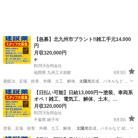
【急募】北九州市プラント‼️雑工手元14,000
円
月収320,000円
BIZEX合同会社
福岡県 九州工大前駅
8月3日
鳶鍛冶、足場、鉄骨、外構、土工、解体、
太陽光
造成、パネルなど 未
経験者13,00…
福岡
北九州市
九州工大前駅
土木
未経験
【日払い可能】日給13,000円〜塗装、車両系
オペ！雑工、電気工、解体、土木、…
月収320,000円
BIZEX合同会社
千葉県 銚子市
8月3日
塗装、足場、鉄骨、外構、土工、解体、
太陽光
造成、パネルなど 給
料、未経験者13…
千葉
銚子市
その他
協力会社