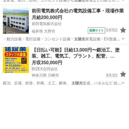
受変電、動力、照明、コンセント設備から
太陽光
発電などの新エネ設
備まで、 建物のエ…
東京
江東区
亀戸駅
電気
前田電気株式会社の電気設備工事・現場作業
月給200,000円
前田電気株式会社
5月5日
提携サイト
福井県 大野市
・動力設備・電灯設備・コンセント設備・
太陽光
発電設備・EV急速充
電設備 ◆空調設…
福井
大野市
その他
【日払い可能】日給13,000円〜鍛治工、塗
装、雑工、電気工、プラント、配管、…
月収350,000円
BIZEX合同会社
神奈川県 川崎市
8月3日
鍛冶、足場、鉄骨、外構、土工、解体、
太陽光
造成、パネルなど 給
料、未経験者13…
神奈川
川崎市
その他
協力会社