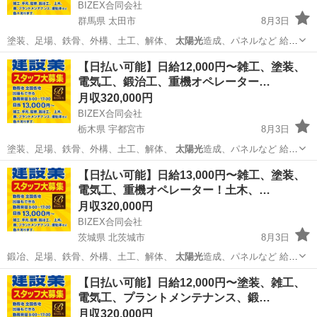
BIZEX合同会社
群馬県 太田市
8月3日
塗装、足場、鉄骨、外構、土工、解体、
太陽光
造成、パネルなど 給
料、未経験者12…
群馬
太田市
その他
鉄骨鳶
【日払い可能】日給12,000円〜雑工、塗装、
電気工、鍛治工、重機オペレーター…
月収320,000円
BIZEX合同会社
栃木県 宇都宮市
8月3日
塗装、足場、鉄骨、外構、土工、解体、
太陽光
造成、パネルなど 給
料、未経験者12…
栃木
宇都宮市
その他
鉄骨鳶
【日払い可能】日給13,000円〜雑工、塗装、
電気工、重機オペレーター！土木、…
月収320,000円
BIZEX合同会社
茨城県 北茨城市
8月3日
鍛冶、足場、鉄骨、外構、土工、解体、
太陽光
造成、パネルなど 給
料、未経験者13…
茨城
北茨城市
その他
協力会社
【日払い可能】日給12,000円〜塗装、雑工、
電気工、プラントメンテナンス、鍛…
月収320,000円