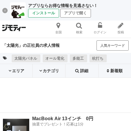
アプリならお得な情報を見逃さない！
インストール
アプリで開く
全国
検索
ログイン
投稿
「太陽光」の正社員の求人情報
人気キーワード
太陽光パネル
オール電化
多能工
杭打ち
エリア
カテゴリ
詳細
新着順
MacBook Air 13インチ 0円
抽選でプレゼント！応募は1分