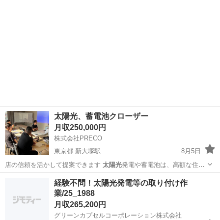
太陽光、蓄電池クローザー
月収250,000円
株式会社PRECO
東京都 新大塚駅
8月5日
店の信頼を活かして提案できます
太陽光
発電や蓄電池は、高額な住宅
設備です。 …
東京
文京区
新大塚駅
販売
太陽光
経験不問！太陽光発電等の取り付け作
業/25_1988
月収265,200円
グリーンカプセルコーポレーション株式会社