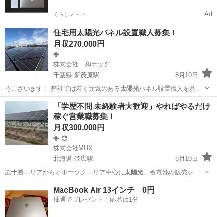
Ad
くらしノート
住宅用太陽光パネル設置職人募集！
月収270,000円
株式会社 和テック
千葉県 新茂原駅
8月10日
うございます！ 弊社では若く元気のある
太陽光
パネル設置職人を募集
しております！大手…
千葉
茂原市
新茂原駅
その他
「学歴不問.未経験者大歓迎」やればやるだけ
稼ぐ営業職募集！
月収300,000円
株式会社MUX
北海道 帯広駅
8月10日
広十勝エリアからオホーツクエリア中心に
太陽光
、蓄電池の販売をし
て頂くお仕事です！ …
北海道
帯広市
帯広駅
販売
地元
MacBook Air 13インチ 0円
抽選でプレゼント！応募は1分