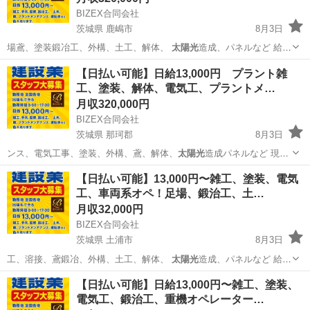
BIZEX合同会社
茨城県 鹿嶋市
8月3日
場鳶、塗装鍛冶工、外構、土工、解体、
太陽光
造成、パネルなど 給
料、未経験者12…
茨城
鹿嶋市
鳶職
協力会社
【日払い可能】日給13,000円 プラント雑
工、塗装、解体、電気工、プラントメ…
月収320,000円
BIZEX合同会社
茨城県 那珂郡
8月3日
ンス、電気工事、塗装、外構、鳶、解体、
太陽光
造成パネルなど 現
在、茨城県、千葉県…
茨城
那珂郡
鳶職
太陽光
【日払い可能】13,000円〜雑工、塗装、電気
工、車両系オペ！足場、鍛治工、土…
月収32,000円
BIZEX合同会社
茨城県 土浦市
8月3日
工、溶接、鳶鍛冶、外構、土工、解体、
太陽光
造成、パネルなど 給
料、未経験者13…
茨城
土浦市
土木
協力会社
【日払い可能】日給13,000円〜雑工、塗装、
電気工、鍛治工、重機オペレーター…