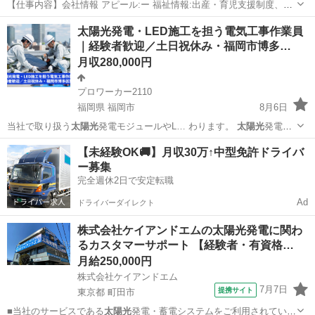
【仕事内容】会社情報 アピール:ー 福祉情報:出産・育児支援制度、
U・Iターン支援、ストックオプション、継続雇用制度(勤務延長)、継続
正社員
太陽光発電・LED施工を担う電気工事作業員
雇用制度(再雇用)、社内ウォーターサーバー無料、資格取得支援制度、
｜経験者歓迎／土日祝休み・福岡市博多…
研修支援制度 モデル給与: 詳...
月収280,000円
プロワーカー2110
福岡県 福岡市
8月6日
当社で取り扱う
太陽光
発電モジュールやL… わります。
太陽光
発電設
備やLED照…
福岡
福岡市
電気
業務
【未経験OK🚚】月収30万↑中型免許ドライバ
ー募集
完全週休2日で安定転職
Ad
ドライバーダイレクト
株式会社ケイアンドエムの太陽光発電に関わ
るカスタマーサポート 【経験者・有資格…
月給250,000円
株式会社ケイアンドエム
7月7日
提携サイト
東京都 町田市
■当社のサービスである
太陽光
発電・蓄電システムをご利用されている