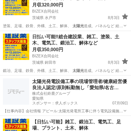
月収320,000円
BIZEX合同会社
茨城県 水戸市
8月3日
塗装、足場、鉄骨、外構、土工、解体、
太陽光
造成、パネルなど 給
料、未経験者12…
茨城
水戸市
その他
足場
日払い可能‼️総合建設業、雑工、塗装、土
木、電気工、鍛治工、解体など
月収350,000円
BIZEX合同会社
茨城県 鉾田市
8月3日
鍛冶、足場、鉄骨、外構、土工、解体、
太陽光
造成、パネルなど 給
料、未経験者13…
茨城
鉾田市
土木
協力会社
太陽光発電設備工事の現場管理者/健康経営優
良法人認定/原則転勤無し「愛知県/名古…
株式会社鈴鹿グループ
愛知県
スポンサー：求人ボックス
07月09日
【仕事内容】会社情報 アピール:太陽光発電所工事に伴う電気設備施工
管理業務をお任せします。(野立て太陽光発電、屋根置き太陽光発電な
正社員
【日払い可能】雑工、鍛治工、電気工、足
ど) 福祉情報:<諸手当> 残業手当(管理職は無し) 通勤手当 資格手当 家
場、プラント、土木、解体
族手当 住宅手当(規定あ...