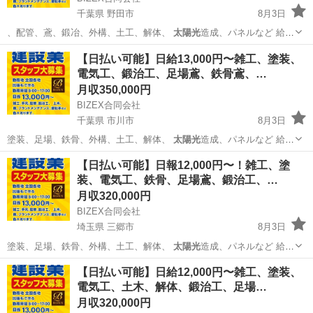
千葉県 野田市
8月3日
、配管、鳶、鍛冶、外構、土工、解体、
太陽光
造成、パネルなど 給
料、未経験者13…
千葉
野田市
その他
太陽光
【日払い可能】日給13,000円〜雑工、塗装、
電気工、鍛治工、足場鳶、鉄骨鳶、…
月収350,000円
BIZEX合同会社
千葉県 市川市
8月3日
塗装、足場、鉄骨、外構、土工、解体、
太陽光
造成、パネルなど 給
料、未経験者13…
千葉
市川市
その他
鉄骨鳶
【日払い可能】日報12,000円〜！雑工、塗
装、電気工、鉄骨、足場鳶、鍛治工、…
月収320,000円
BIZEX合同会社
埼玉県 三郷市
8月3日
塗装、足場、鉄骨、外構、土工、解体、
太陽光
造成、パネルなど 給
料、未経験者12…
埼玉
三郷市
その他
協力会社
【日払い可能】日給12,000円〜雑工、塗装、
電気工、土木、解体、鍛治工、足場…
月収320,000円