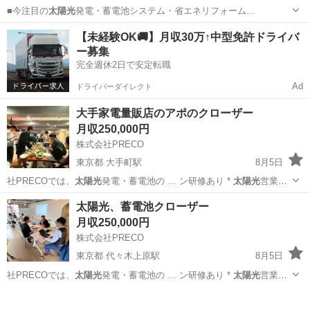
■今注目の
太陽光
発電・蓄電池システム・省エネリフォーム…
東京
町田市
施工管理
【未経験OK🚚】月収30万↑中型免許ドライバ
ー募集
完全週休2日で安定転職
Ad
ドライバーダイレクト
大手家電量販店のアポのクローザー
月収250,000円
株式会社PRECO
東京都 大手町駅
8月5日
社PRECOでは、
太陽光
発電・蓄電池の … ン研修あり *
太陽光
営業未
経験でもクロ… 案できます
太陽光
発電や蓄電池は、高…
東京
千代田区
大手町駅
代理店営業
未経験
太陽光、蓄電池クローザー
月収250,000円
株式会社PRECO
東京都 代々木上原駅
8月5日
社PRECOでは、
太陽光
発電・蓄電池の … ン研修あり *
太陽光
営業未
経験でもクロ… 案できます
太陽光
発電や蓄電池は、高…
東京
渋谷区
代々木上原駅
ルートセールス
太陽光