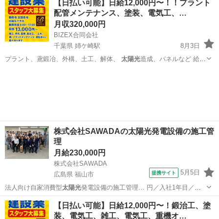
【日払い可能】日給12,000円〜！！プラント
配管メンテナンス、塗装、電気工、…
月収320,000円
BIZEX合同会社
千葉県 姉ケ崎駅
8月3日
プラント、鳶鍛冶、外構、土工、解体、
太陽光
造成、パネルなど 給
料、未経験者12…
千葉
千葉市
姉ケ崎駅
鳶職
株式会社SAWADAの太陽光発電設備の施工管
理
月給230,000円
株式会社SAWADA
5月5日
提携サイト
広島県 福山市
法人向け自家消費型
太陽光
発電設備の施工管理… 円／入社1年目／
（
太陽光
発電施工未経験・電… 10年目／（主任・
太陽光
発電施工経験
広島
福山市
鳶職
【日払い可能】日給12,000円〜！鍛治工、塗
者） …
装、電気工、雑工、電気工、重機オ…