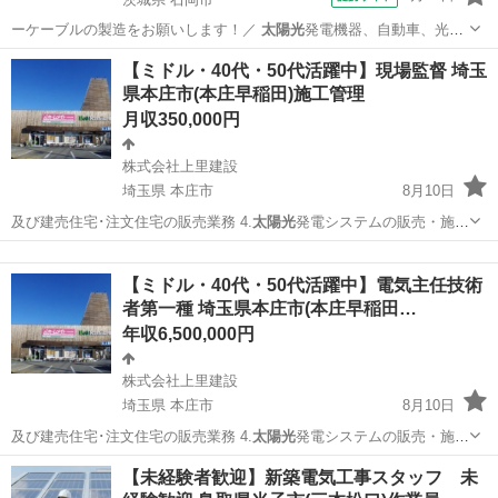
ーケーブルの製造をお願いします！／
太陽光
発電機器、自動車、光フ
ァイバー製品など…
茨城
石岡市
工場
【ミドル・40代・50代活躍中】現場監督 埼玉
県本庄市(本庄早稲田)施工管理
月収350,000円
株式会社上里建設
埼玉県 本庄市
8月10日
及び建売住宅･注文住宅の販売業務 4.
太陽光
発電システムの販売・施工
及び管理業務 …
埼玉
本庄市
施工管理
業務
【ミドル・40代・50代活躍中】電気主任技術
者第一種 埼玉県本庄市(本庄早稲田…
年収6,500,000円
株式会社上里建設
埼玉県 本庄市
8月10日
及び建売住宅･注文住宅の販売業務 4.
太陽光
発電システムの販売・施工
及び管理業務 …
埼玉
本庄市
施工管理
業務
【未経験者歓迎】新築電気工事スタッフ 未