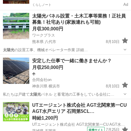
Ad
くらしノート
太陽光パネル設置・土木工事等業務！正社員
募集！社宅あり(家族連れも可能)
月収300,000円
ワークプラス
熊本県 八代市
8月10日
太陽光
の設置工事、機械オペレーター作業 詳細…
熊本
八代市
土木
安定した仕事で一緒に働きませんか？
月収250,000円
合同会社on
神奈川県 横浜市
8月10日
私たちは戸建て
太陽光
パネル と蓄電池の工事をしている会社に…
神奈川
横浜市
その他
太陽光
UTエージェント株式会社 AGT北関東第一CU
AGT水戸エリア 石岡第5CL…
時給1,200円
UTエージェント株式会社 AGT北関東第一CU AGT水戸エリア 石岡第5CL 《JOPU1C》
7月25日
提携サイト
茨城県 石岡市