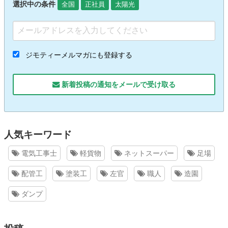
選択中の条件
全国
正社員
太陽光
ジモティーメルマガにも登録する
新着投稿の通知をメールで受け取る
人気キーワード
電気工事士
軽貨物
ネットスーパー
足場
配管工
塗装工
左官
職人
造園
ダンプ