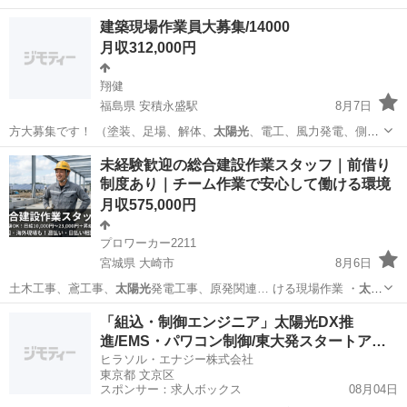
建築現場作業員大募集/14000
月収312,000円
翔健
福島県 安積永盛駅
8月7日
方大募集です！ （塗装、足場、解体、
太陽光
、電工、風力発電、側溝
設置工事、公共工…
福島
郡山市
安積永盛駅
その他
太陽光
未経験歓迎の総合建設作業スタッフ｜前借り
制度あり｜チーム作業で安心して働ける環境
月収575,000円
プロワーカー2211
宮城県 大崎市
8月6日
土木工事、鳶工事、
太陽光
発電工事、原発関連… ける現場作業 ・
太陽
光
発電設備に関する施…
宮城
大崎市
その他
未経験
「組込・制御エンジニア」太陽光DX推
進/EMS・パワコン制御/東大発スタートア
ッ…
ヒラソル・エナジー株式会社
東京都 文京区
スポンサー：求人ボックス
08月04日