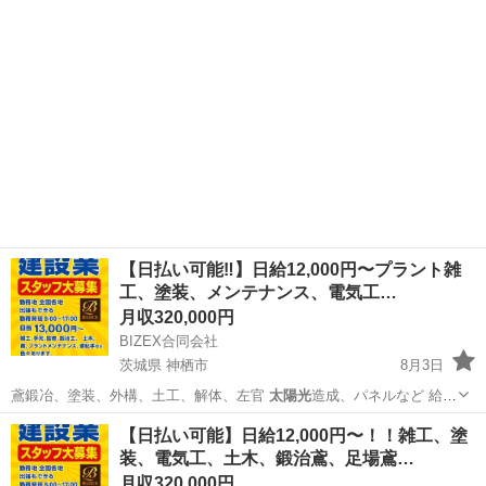
【日払い可能‼️】日給12,000円〜プラント雑
工、塗装、メンテナンス、電気工…
月収320,000円
BIZEX合同会社
茨城県 神栖市
8月3日
鳶鍛冶、塗装、外構、土工、解体、左官
太陽光
造成、パネルなど 給
料、未経験者12…
茨城
神栖市
鳶職
職人
【日払い可能】日給12,000円〜！！雑工、塗
装、電気工、土木、鍛治鳶、足場鳶…
月収320,000円