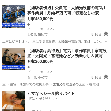
お…
東京
町田市
テクニカルサポート
【経験者優遇】受変電・太陽光設備の電気工
事作業員｜月給45万円可／転勤なしの安…
月収450,000円
プロワーカー2026
山梨県 笛吹市
8月6日
工事に従事します。 主に受変電設備、
太陽光
発電設備、電灯・コンセ
ント設備、通信設…
山梨
笛吹市
電気
電気工事施工管理技士
【経験者は高待遇】電気工事作業員｜家電設
置・太陽光・蓄電池など／残業なし＆賞与…
月収300,000円
プロワーカー2021
石川県 小松市
8月6日
置 ・住宅・店舗等での電気工事 ・
太陽光
発電設備の設置 ・蓄電池の
設置工事 …
石川
小松市
電気
未経験
ヒマならシール貼りバイト
日払い 時給1400円〜