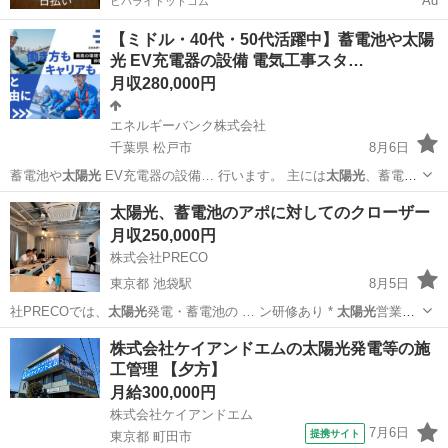
Ad
ヒバライドットコム
【ミドル・40代・50代活躍中】蓄電池や太陽
光 EV充電器の設備 電気工事スタ…
月収280,000円
エネルギーバンク株式会社
千葉県 松戸市
8月6日
蓄電池や
太陽光
EV充電器の設備… 行います。 主には
太陽光
、蓄電
池、V2H、… ょう！！ 蓄電池や
太陽光
EV充電器の設備… /松戸市 蓄
千葉
松戸市
工場
太陽光、蓄電池のアポに対してのクローザー
電池や
太陽光
、EV充電器の設備…
月収250,000円
株式会社PRECO
東京都 池袋駅
8月5日
社PRECOでは、
太陽光
発電・蓄電池の … ン研修あり *
太陽光
営業未
経験でもクロ… 案できます
太陽光
発電や蓄電池は、高… な業務 *
太
東京
豊島区
池袋駅
販売
業務
株式会社ケイアンドエムの太陽光発電等の施
陽光
発電・蓄電池のクロ… します。 ※
太陽光
発電・蓄電池は、...
工管理 【夕方】
月給300,000円
株式会社ケイアンドエム
7月6日
提携サイト
東京都 町田市