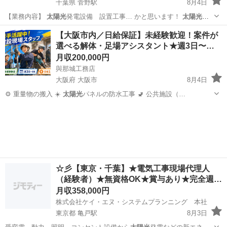
千葉県 菅野駅
8月4日
【業務内容】
太陽光
発電設備 設置工事… かと思います！
太陽光
発
電工事経験者、職…
千葉
市川市
菅野駅
その他
健康保険
【大阪市内／日給保証】未経験歓迎！案件が
選べる解体・足場アシスタント★週3日〜…
月収200,000円
與那城工務店
大阪府 大阪市
8月4日
⚙️ 重量物の搬入 ☀️
太陽光
パネルの防水工事 🚽 公共施設（…
大阪
大阪市
鳶職
☆彡【東京・千葉】★電気工事現場代理人
（経験者）★無資格OK★賞与あり★完全週…
月収358,000円
株式会社ケイ・エヌ・システムプランニング 本社
東京都 亀戸駅
8月3日