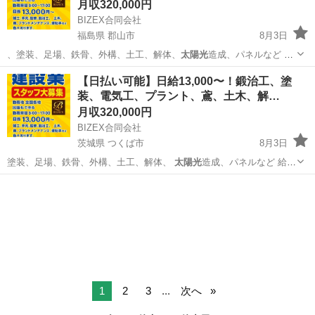
月収320,000円
BIZEX合同会社
福島県 郡山市
8月3日
、塗装、足場、鉄骨、外構、土工、解体、
太陽光
造成、パネルなど 給
料、未経験者13…
福島
郡山市
その他
協力会社
【日払い可能】日給13,000〜！鍛治工、塗
装、電気工、プラント、鳶、土木、解…
月収320,000円
BIZEX合同会社
茨城県 つくば市
8月3日
塗装、足場、鉄骨、外構、土工、解体、
太陽光
造成、パネルなど 給
料、未経験者13…
茨城
つくば市
その他
協力会社
1
2
3
...
次へ