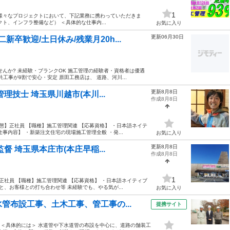
1
様々なプロジェクトにおいて、下記業務に携わっていただきま
ト、インフラ整備など） ＜具体的な仕事内...
お気に入り
更新06月30日
卒歓迎/土日休み/残業月20h...
んか? 未経験・ブランクOK 施工管理の経験者・資格者は優遇
共工事が9割で安心・安定 原田工務店は、 道路、河川...
更新8月8日
理技士 埼玉県川越市(本川...
作成8月8日
態】正社員 【職種】施工管理関連 【応募資格】 ・日本語ネイテ
内容】 ・新築注文住宅の現場施工管理全般 ・発...
お気に入り
更新8月8日
督 埼玉県本庄市(本庄早稲...
作成8月8日
1
正社員 【職種】施工管理関連 【応募資格】 ・日本語ネイティブ
、お客様との打ち合わせ等 未経験でも、やる気が...
お気に入り
管布設工事、土木工事、管工事の...
提携サイト
 ＜具体的には＞ 水道管や下水道管の布設を中心に、道路の舗装工