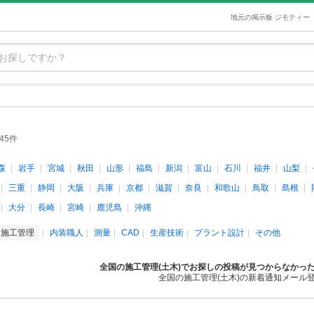
地元の掲示板 ジモティー
45件
森
岩手
宮城
秋田
山形
福島
新潟
富山
石川
福井
山梨
三重
静岡
大阪
兵庫
京都
滋賀
奈良
和歌山
鳥取
島根
大分
長崎
宮崎
鹿児島
沖縄
施工管理
内装職人
測量
CAD
生産技術
プラント設計
その他
全国の施工管理(土木)でお探しの投稿が見つからなかっ
全国の施工管理(土木)の新着通知メール