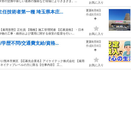
管の交換や新しい道路の舗装など現場によりさまざま。...
お気に入り
更新8月8日
任技術者第一種 埼玉県本庄...
作成8月8日
【雇用形態】正社員 【職種】施工管理関連 【応募資格】 ・日本
物の工事・維持および運用に関する保安の監督を行い...
お気に入り
更新8月8日
歴不問/交通費支給/資格...
作成8月8日
あり/熊本市東区 【応募先企業名】アイケイテック株式会社 【雇用
ネイティブレベルの方に限る【仕事内容】 工...
お気に入り