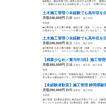
■鳶職は、建設現場で高い場所を担当する仕事です。 建物
う、 現場の土台を支える役割を担っています。 仕事の中心
土木施工管理◇未経験でも高年収を目指
月収248,000円
兵庫
尼崎市
施工管理
未経験
■仕事内容 土木工事の補修・補強工事（道路・トンネル・橋
が安全かな？」「スケジュール通り進んでいるかな？」「品
土木施工管理◇未経験でも高年収を目指
月収248,000円
東京
大田区
施工管理
■仕事内容 土木工事の補修・補強工事（道路・トンネル・橋
が安全かな？」「スケジュール通り進んでいるかな？」「品
【残業少なめ／賞与年3回】施工管
月収380,000円
宮城
石巻市
鹿又駅
施工管理
業務
公共工事中心／石巻市・宮城県内 地元・宮城で安定して働
年を迎える建設会社です。 月平均残業5時間程度で、プライベー
【未経験者歓迎】施工管理 静岡県駿
月収290,000円
静岡
駿東郡
施工管理
未経験
施工管理 【応募先企業名】株式会社平和エアテック 【雇用
ティブレベルの方に限る【仕事内容】 空調・換気・冷凍冷蔵