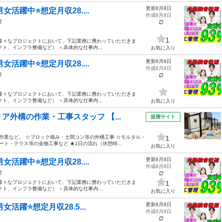
更新8月8日
女活躍中⭐想定月収28....
作成8月8日
理
1
様々なプロジェクトにおいて、下記業務に携わっていただきま
ト、インフラ整備など） ＜具体的な仕事内...
お気に入り
更新8月8日
女活躍中⭐想定月収28....
作成8月8日
理
様々なプロジェクトにおいて、下記業務に携わっていただきま
ト、インフラ整備など） ＜具体的な仕事内...
お気に入り
外構の作業・工事スタッフ 【...
提携サイト
作業など。 ☆ブロック積み・土間コン等の外構工事 ☆モルタル・
1
ト・テラス等の金物工事など ★1日の流れ（休憩時...
お気に入り
更新8月8日
女活躍中⭐想定月収28....
作成8月8日
理
様々なプロジェクトにおいて、下記業務に携わっていただきま
1
ト、インフラ整備など） ＜具体的な仕事内...
お気に入り
更新8月8日
活躍⭐想定月収28.5...
作成8月8日