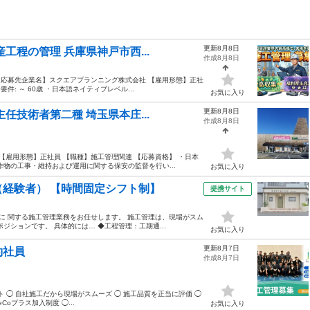
更新8月8日
工程の管理 兵庫県神戸市西...
作成8月8日
【応募先企業名】スクエアプランニング株式会社 【雇用形態】正社
: ～ 60歳 ・日本語ネイティブレベル...
お気に入り
更新8月8日
任技術者第二種 埼玉県本庄...
作成8月8日
【雇用形態】正社員 【職種】施工管理関連 【応募資格】 ・日本
物の工事・維持および運用に関する保安の監督を行い...
お気に入り
経験者） 【時間固定シフト制】
提携サイト
に 関する施工管理業務をお任せします。 施工管理は、現場がスム
ションです。 具体的には… ◆工程管理：工期通...
お気に入り
更新8月7日
約社員
作成8月7日
ト ◯ 自社施工だから現場がスムーズ ◯ 施工品質を正当に評価 ◯
oプラス加入制度 ◯...
お気に入り