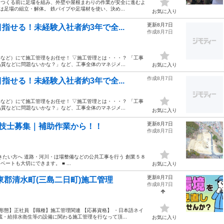
をつくる前に足場を組み、外壁や屋根まわりの作業が安全に進むよ
は足場の組立・解体。 鉄パイプや足場材を使い、決め...
お気に入り
更新8月7日
せる！未経験入社者約3年で全...
作成8月7日
など）にて施工管理をお任せ！ ▽施工管理とは・・・？ 「工事
質などに問題ないかな？」など、工事全体のマネジメ...
お気に入り
作成8月7日
せる！未経験入社者約3年で全...
など）にて施工管理をお任せ！ ▽施工管理とは・・・？ 「工事
質などに問題ないかな？」など、工事全体のマネジメ...
お気に入り
更新8月7日
理技士募集｜補助作業から！！
作成8月7日
きたい方へ 道路・河川・ほ場整備などの公共工事を行う 創業５８
トも大切にできます。 ■ ...
お気に入り
更新8月7日
東郡清水町(三島二日町)施工管理
作成8月7日
形態】正社員 【職種】施工管理関連 【応募資格】 ・日本語ネイ
・給排水衛生等の設備に関わる施工管理を行なって頂...
お気に入り