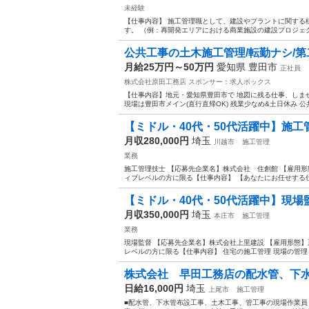
未経験
【仕事内容】 施工管理職として、建設やプラントに関する
す。 （例：再開発エリアにおける商業施設の建設プロジェク
公共工事の土木施工管理/転勤ナシ/第二新
月給25万円～50万円
愛知県 豊田市
正社員
株式会社原田工務店
スポンサー：求人ボックス
【仕事内容】地元・愛知県豊田市で 地図に残る仕事、しませ
現場は豊田市メイン(直行直帰OK) 残業少なめ&土日休み 公
【ミドル・40代・50代活躍中】施工管
月収280,000円
埼玉
川越市
施工管理
業務
施工管理技士 【応募先企業名】株式会社 住創館 【雇用形
ィブレベルの方に限る【仕事内容】 【あなたにお任せする仕事
【ミドル・40代・50代活躍中】現場監
月収350,000円
埼玉
本庄市
施工管理
業務
現場監督 【応募先企業名】株式会社上里建設 【雇用形態】
レベルの方に限る【仕事内容】 住宅の施工管理 現場の管理と
株式会社 早田工務店の配水管、下水
日給16,000円
埼玉
上尾市
施工管理
■配水管、下水管布設工事、土木工事、管工事の現場作業員