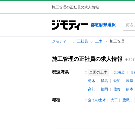
施工管理の正社員の求人情報
都道府県選択
ジモティー
正社員
土木
施工管理
施工管理の正社員の求人情報
全297
都道府県
：
全国の土木
北海道
青
栃木
群馬
愛知
岐阜
高知
福岡
佐賀
熊本
職種
：
全ての土木
大工
鳶職