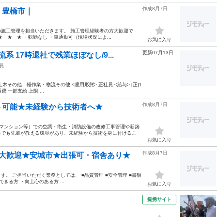
作成8月7日
｜豊橋市｜
施工管理を担当いただきます。 施工管理経験者の方大歓迎で
★ ★ ・転勤なし ・車通勤可（現場状況によ...
お気に入り
更新07月13日
 17時退社で残業ほぼなし/9...
員
木その他、軽作業・物流その他 <雇用形態> 正社員 <給与> [正]1
通費:一部支給 上限:...
作成8月7日
ト可能★未経験から技術者へ★
、マンション等）での空調・衛生・消防設備の改修工事管理や新築
験でも先輩が教える環境があり、未経験から技術を身に付けるこ
お気に入り
作成8月7日
方大歓迎★安城市★出張可・宿舎あり★
。 ご担当いただく業務としては、 ■品質管理 ■安全管理 ■書類
る方 ・向上心のある方 ...
お気に入り
提携サイト