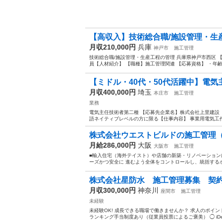
【高収入】技術総合職/施設管理・生産
月収210,000円
兵庫
神戸市
施工管理
技術総合職/施設管理・生産工程の管理 兵庫県神戸市西区 
員【人材紹介】 【職種】施工管理関連 【応募資格】 ・年齢要件
【ミドル・40代・50代活躍中】電気主
月収400,000円
埼玉
本庄市
施工管理
業務
電気主任技術者第二種 【応募先企業名】株式会社上里建設 
語ネイティブレベルの方に限る【仕事内容】 事業用電気工作
株式会社ウエストビルドの施工管理（
月給286,000円
大阪
大阪市
施工管理
■輸入住宅（海外テイスト）や店舗の新築・リノベーション
ーズかつ安全に 進むよう全体をコントロールし、統括するポジ
株式会社星防水 施工管理募集 契
月収300,000円
神奈川
座間市
施工管理
未経験
未経験OK! 成長できる職場で働きませんか？ 求人のポイン
ランキング手当制度あり（従業員投票によるご褒美） ◯ iDeC