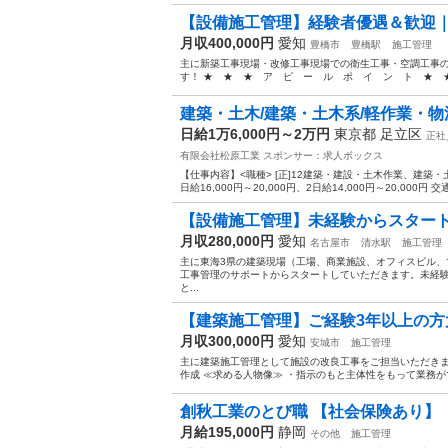
【設備施工管理】経験者優遇＆歓迎
月収400,000円
愛知
豊橋市
豊橋駅
施工管理
主に新築工事現場・改修工事現場での衛生工事・空調工事の
す！ ★ ★ ★ ア ピ ー ル ポ イ ン ト ★ ★ 
建築・土木/建築・土木系/軽作業・物流系
日給1万6,000円～2万円
東京都 足立区
正社
有限会社松原工業
スポンサー：求人ボックス
【仕事内容】<職種> [正]12建築・建設・土木作業、建築・土
日給16,000円～20,000円、2日給14,000円～20,000円 交
【設備施工管理】未経験からスター
月収280,000円
愛知
名古屋市
清水駅
施工管理
主に東海3県の建築現場（工場、商業施設、オフィスビル
工事管理のサポートからスタートしていただきます。未経
と...
【建築施工管理】ご経験3年以上の
月収300,000円
愛知
安城市
施工管理
主に建築施工管理として施設の改良工事をご担当いただきます
作成 ≪求める人物像≫ ・指示のもと主体性をもって業務ができ
創秋工業のとび職 【社会保険あり】
月給195,000円
静岡
その他
施工管理