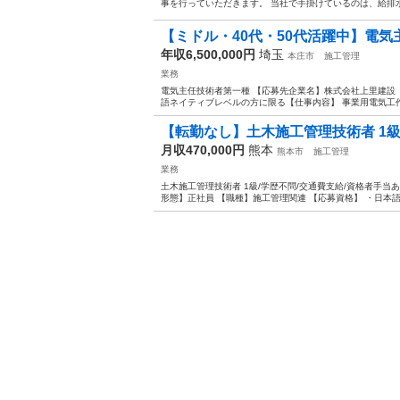
事を行っていただきます。 当社で手掛けているのは、給排水
【ミドル・40代・50代活躍中】電気主
年収6,500,000円
埼玉
本庄市
施工管理
業務
電気主任技術者第一種 【応募先企業名】株式会社上里建設 
語ネイティブレベルの方に限る【仕事内容】 事業用電気工作
【転勤なし】土木施工管理技術者 1級/学
月収470,000円
熊本
熊本市
施工管理
業務
土木施工管理技術者 1級/学歴不問/交通費支給/資格者手当
形態】正社員 【職種】施工管理関連 【応募資格】 ・日本語