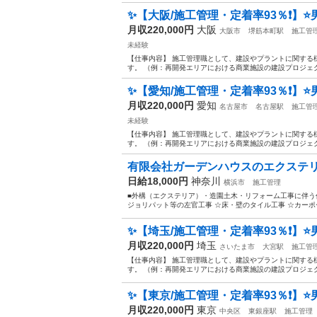
✨【大阪/施工管理・定着率93％❗】⭐男
月収220,000円
大阪
大阪市
堺筋本町駅
施工管
未経験
【仕事内容】 施工管理職として、建設やプラントに関する
す。 （例：再開発エリアにおける商業施設の建設プロジェク
✨【愛知/施工管理・定着率93％❗】⭐男
月収220,000円
愛知
名古屋市
名古屋駅
施工管
未経験
【仕事内容】 施工管理職として、建設やプラントに関する
す。 （例：再開発エリアにおける商業施設の建設プロジェク
有限会社ガーデンハウスのエクステリア
日給18,000円
神奈川
横浜市
施工管理
■外構（エクステリア）・造園土木・リフォーム工事に伴う
ジョリパット等の左官工事 ☆床・壁のタイル工事 ☆カーポー
✨【埼玉/施工管理・定着率93％❗】⭐男
月収220,000円
埼玉
さいたま市
大宮駅
施工管
【仕事内容】 施工管理職として、建設やプラントに関する
す。 （例：再開発エリアにおける商業施設の建設プロジェク
✨【東京/施工管理・定着率93％❗】⭐男女
月収220,000円
東京
中央区
東銀座駅
施工管理