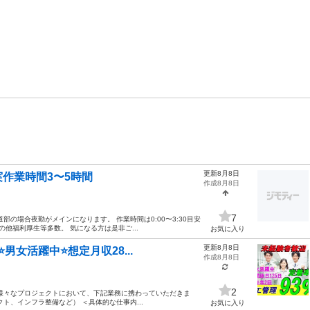
更新8月8日
作業時間3〜5時間
作成8月8日
7
の場合夜勤がメインになります。 作業時間は0:00〜3:30目安
の他福利厚生等多数。 気になる方は是非ご...
お気に入り
更新8月8日
男女活躍中⭐想定月収28...
作成8月8日
2
様々なプロジェクトにおいて、下記業務に携わっていただきま
ト、インフラ整備など） ＜具体的な仕事内...
お気に入り