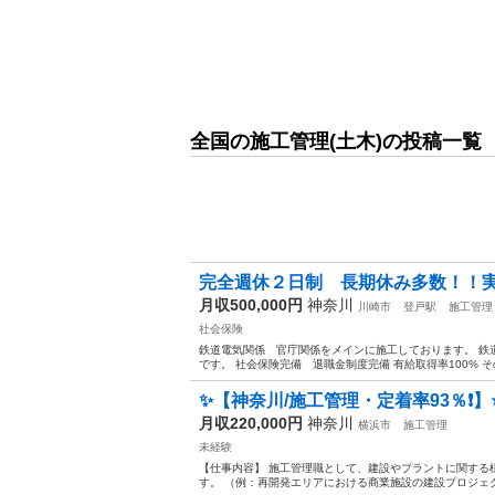
全国の施工管理(土木)の投稿一覧
完全週休２日制 長期休み多数！！実
月収500,000円
神奈川
川崎市
登戸駅
施工管理
社会保険
鉄道電気関係 官庁関係をメインに施工しております。 鉄道部
です。 社会保険完備 退職金制度完備 有給取得率100% そ
✨【神奈川/施工管理・定着率93％❗】⭐
月収220,000円
神奈川
横浜市
施工管理
未経験
【仕事内容】 施工管理職として、建設やプラントに関する
す。 （例：再開発エリアにおける商業施設の建設プロジェク