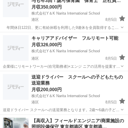
与も年3回！認可保育園 保育士 正社員…
4.自分の持ち...
月収350,000円
株式会社Y＆K Narita International School
港区
8月5日
年間休日122日、更に有給休暇を利用した9連休を全員取得すること
でメリハリをつけた働き方 が可能です!東京都ワークライフバランス企
東京
港区
保育士
業務
キャリアアドバイザー フルリモート可能
業の認定を受けた数少ない保育事業者です。 ・育児休業取得率
月収326,000円
100%、男性の取得実績もあり...
株式会社Y＆K Narita International School
港区
8月5日
企業様にリモートワーカー(在宅勤務者)×エンジ ニアの活用を提案する
キャリアアドバイザー業務(個人営業)をお任せします。 人材エージェ
東京
港区
その他
個人営業
送迎ドライバー スクールへの子どもたちの
ント事業の求職者営業に携わっていただきます。登録いただいた人材
送迎業務
から、法人企業様に マッチ...
月収200,000円
株式会社Y＆K Narita International School
港区
8月5日
送迎ドライバー スクールへの送迎業務となります。2歳〜6歳の子ども
たちの送迎となります。 子供が好きな方、ドライバー経験を活かした
東京
港区
ドライバー
業務
【高収入】フィールドエンジニア/商業施設の
い方！応募お待ちしております！ 月給 200,000 賞与年2回（2ヶ月分）
照明設備保守 東京都港区 東京都港…
...