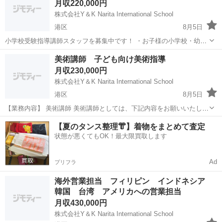
月収220,000円
様々な国への営業を...
株式会社Y＆K Narita International School
港区
8月5日
小学校受験指導講師スタッフを募集中です！ ・お子様の小学校・幼稚
園受験経験者 ・保育士、幼稚園教諭、小学校教諭志望の方 ・幼児教育
東京
港区
講師
保育園
美術講師 子ども向け美術指導
を通じて、子どもたちの未来を切り拓きたい方 ・子どもが大好きで、
月収230,000円
寄り添える方 主...
株式会社Y＆K Narita International School
港区
8月5日
【業務内容】 美術講師 美術講師としては、下記内容をお願いいたしま
す。基本的にはレッスンプランやマニュアルがあるのでそれに沿って
東京
港区
講師
業務
【夏のタンス整理👘】着物をまとめて査定
指導していただきます。 ・絵画 ・造形 ・工作 などになります。 業務
状態が悪くてもOK！最大限買取します
に慣れてき...
Ad
プリフラ
海外営業担当 フィリピン インドネシア
韓国 台湾 アメリカへの営業担当
月収430,000円
株式会社Y＆K Narita International School