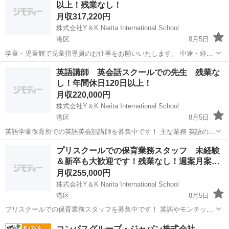
以上！残業なし！
いませ。 https:...
月収317,220円
株式会社Y＆K Narita International School
港区
8月5日
学童・児童館で児童指導員のお仕事をお願いいたします。 中途・経験
者向けの求人です！ 必須スキル・経験 保育士、教員免許(幼、小、
東京
港区
児童相談員
児童館
英語講師 英会話スクールでの先生 残業な
中、高) いずれかの資格・免許をお持ちの方 学童児童館・教員・児童
し！年間休日120日以上！
福祉施設の勤務...
月収220,000円
株式会社Y＆K Narita International School
港区
8月5日
英語学童保育所での英語英会話講師を募集中です！ 主な業務 英語のレ
ッスン、アクティビティ、歌やダンス、などを全て英語のみで行いま
東京
港区
講師
業務
プリスクールでの保育業務スタッフ 未経験
す。 英語のレッスン以外には 子どもたちの入退室の管理 保護者対応
＆新卒も大歓迎です！残業なし！週案月案…
などもあります。 ...
月収255,000円
株式会社Y＆K Narita International School
港区
8月5日
プリスクールでの保育業務スタッフを募集中です！ 英語やモンテッソ
ーリ教育、体操や受験用の礼儀作法などを取り入れている保育施設で
東京
港区
保育士
業務
コンパスグループ・ジャパン株式会社