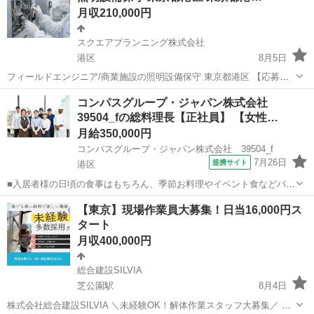
月収210,000円
スクエアプランニング株式会社
港区
8月5日
フィールドエンジニア/商業施設の照明設備保守 東京都港区 【応募先
企業名】スクエアプランニング株式会社 【雇用形態】正社員【人材紹
東京
港区
その他
業務
コンパスグループ・ジャパン株式会社
介】 【職種】整備士等の整備関連 【応募資格】 ・年齢要件: ～ 60歳
39504_fの総料理長【正社員】 【女性…
・日本語ネイティ...
月給350,000円
コンパスグループ・ジャパン株式会社 39504_f
7月26日
提携サイト
港区
■入居者様の日頃の食事はもちろん、季節お料理やイベント食などバラ
エティー豊かな調理を行います。また厨房責任者として、調理業務以
東京
港区
調理師
【東京】現場作業員大募集！日当16,000円ス
外にも、メニュー立案・クライアント対応・予算管理・シフト作成、
タート
スタッフトレーニングなどマネジメント...
月収400,000円
総合建設SILVIA
芝公園駅
8月4日
株式会社総合建設SILVIA ＼未経験OK！解体作業スタッフ大募集／ 数