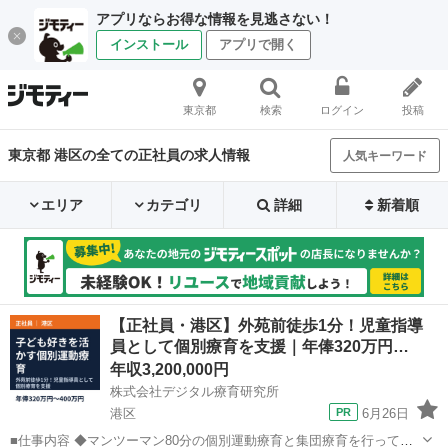
アプリならお得な情報を見逃さない！
インストール
アプリで開く
東京都
検索
ログイン
投稿
東京都 港区の全ての正社員の求人情報
人気キーワード
エリア
カテゴリ
詳細
新着順
【正社員・港区】外苑前徒歩1分！児童指導
員として個別療育を支援｜年俸320万円…
年収3,200,000円
株式会社デジタル療育研究所
港区
6月26日
■仕事内容 ◆マンツーマン80分の個別運動療育と集団療育を行ってい