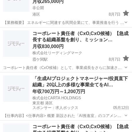
月収265,000円
非公開
港区
8月7日
【業務概要】 エネルギーに関連する民間企業にて、事業推進を行う ビ
ジネス支援として事業企画、運用設計、業務構築・ 改善等に携わり、
東京
港区
経営企画
業務
コーポレート責任者（CxO,CxO候補）【急成
BPOの強みをフルに活かし顧客先で 必要な業務をデジタルスキルを活
長する組織基盤を創り、ミッション…
用して遂行いただ...
月収830,000円
株式会社リーディングマーク
霞ケ関駅
8月7日
コーポレート責任者（CxO候補）として、事業成長をさらに加速させ
るコーポレート機能を創り、経営陣と共にリーディングマークを次の
東京
港区
霞ケ関駅
経営企画
「生成AIプロジェクトマネージャー/役員直下
ステージへ導いていただきます。 職種カテゴリー 企画・マーケティン
組織」20以上の多様な事業全てをAI…
グ・経営・管理職/経営企...
年収700万円～1,200万円
株式会社CARTA HOLDINGS
東京都 港区
スポンサー：求人ボックス
05月12日
【仕事内容】<仕事内容> 概要 新設された「AI推進室」のコアメンバ
ーとして、生成AI技術を活用し、グループ全体の生産性向上と新たな
正社員
コーポレート責任者（CxO,CxO候補）【急成
事業価値創出をミッションとするプロジェクトの企画・推進を担って