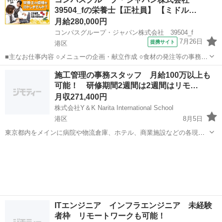
の保育士業務となります。 専門的な科目は全て専任の講師が担当しま
39504_fの栄養士【正社員】 【ミドル…
すので、保育スタッフの方は保育...
月給280,000円
コンパスグループ・ジャパン株式会社 39504_f
7月26日
提携サイト
港区
■主なお仕事内容 ○メニューの企画・献立作成 ○食材の発注等の事務作
業 ○調理補助 等 入社後の主な流れ ・入社後は店長と一緒に店舗全
東京
港区
栄養士
施工管理の事務スタッフ 月給100万以上も
体の把握をしながら業務を覚えて頂きます。 ↓ ・お仕事が慣れてきた
可能！ 研修期間2週間は2週間はリモ…
ら、献立・メニューの...
月収271,400円
株式会社Y＆K Narita International School
港区
8月5日
東京都内をメインに病院や物流倉庫、ホテル、商業施設などの各現場
において、施工管理の事務業務をお任せします。 【入社後は…】 最初
東京
港区
一般事務
業務
の1～2週間はオンライン研修で業界や管工事、電気工事などの知識を
学んでいただくところから...
ITエンジニア インフラエンジニア 未経験
者枠 リモートワークも可能！