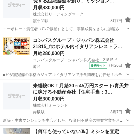
長する組織基盤を創り、ミッション…
いただきます。 詳細 ・全社横断での...
月収830,000円
株式会社リーディングマーク
霞ケ関駅
8月7日
コーポレート責任者（CxO候補）として、事業成長をさらに加速させ
るコーポレート機能を創り、経営陣と共にリーディングマークを次の
東京
港区
霞ケ関駅
経営企画
コンパスグループ・ジャパン株式会社
ステージへ導いていただきます。 職種カテゴリー 企画・マーケティン
21815_fのホテル内イタリアンレストラ…
グ・経営・管理職/経営企...
月給280,000円
コンパスグループ・ジャパン株式会社 21815_f
7月26日
提携サイト
港区
■ピザ窯完備の本格カジュアルイタリアンで洋食調理をお任せ！ホテル
品質のスキルが磨けます。 20代～30代の若手もメニュー開発に挑戦で
東京
港区
調理師
未経験OK！月給30～45万円スタート/青天井
きる風通しの良い環境！ 自分のアイデアを形にしながら、料理人とし
に稼げる不動産会社【住宅手当：3…
てステップアップ可能♪ ■月...
月収300,000円
株式会社オーランド
赤坂駅
8月7日
新築・中古マンションを中心とした、投資用不動産の提案営業をお任
せします。 ご案内するのは、近年注目度が高まっている「1部屋から
東京
港区
赤坂駅
内勤営業
【何年も使っていない🧵】ミシンを査定
始めるマンション投資」。 資産形成や将来への備えに関心を持つお客