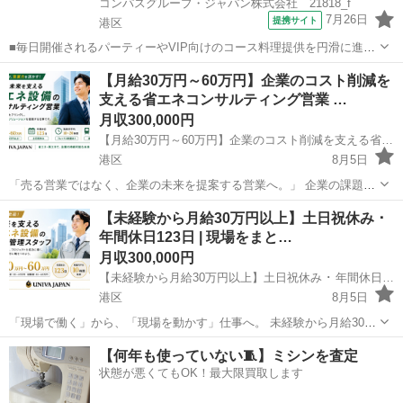
コンパスグループ・ジャパン株式会社 21818_f
7月26日
提携サイト
港区
■毎日開催されるパーティーやVIP向けのコース料理提供を円滑に進め
るため、ホール業務を中心にサービス品質を管理・向上させるポジシ
東京
港区
飲食
【月給30万円～60万円】企業のコスト削減を
ョンです。幹事との打ち合わせやスタッフ指導を通じて、 最高のホス
支える省エネコンサルティング営業 …
ピタリティを提供してくださいね♪...
月収300,000円
【月給30万円～60万円】企業のコスト削減を支える省エネコンサルティング営業 | 年間休日123日 ･ 土日祝休み
港区
8月5日
「売る営業ではなく、企業の未来を提案する営業へ。」 企業の課題を
聞き、最適な省エネサービスを提案するコンサルティング営業。 成長
東京
港区
その他
【未経験から月給30万円以上】土日祝休み ･
市場で営業力を磨きながら、社会にも貢献できる仕事です。 ■"売る営
年間休日123日 | 現場をまと…
業"ではなく、企業の...
月収300,000円
【未経験から月給30万円以上】土日祝休み ･ 年間休日123日 | 現場をまとめる工事管理スタッフ | 株式会社ユニヴァ･ジャパン
港区
8月5日
「現場で働く」から、「現場を動かす」仕事へ。 未経験から月給30万
円以上。年間休日123日・土日祝休み・残業月平均10時間。 将来も需
東京
港区
施工管理
【何年も使っていない🧵】ミシンを査定
要が伸び続ける省エネ・再生エネルギー業界で、一生役立つ"施工管理
状態が悪くてもOK！最大限買取します
スキル"を身につけませ...