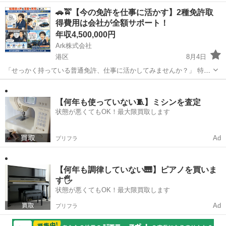
ある求人の中から、当社をご覧いただきありがとうございます！ 私た
東京
港区
芝公園駅
その他
未経験
🚗🚖【今の免許を仕事に活かす】2種免許取
ちは東京都を中心に、建築・土木・解体工事を手がけている会社で
得費用は会社が全額サポート！
す。 経験・学歴一切不...
年収4,500,000円
Ark株式会社
港区
8月4日
「せっかく持っている普通免許、仕事に活かしてみませんか？」 特別
な資格や経験は必要ありません！ **普通免許（AT限定可）**があれば
東京
港区
ドライバー
未経験
応募OK✨ タクシーに必要な2種免許は会社が費用を全額サポート！ さ
らに取...
【何年も使っていない🧵】ミシンを査定
状態が悪くてもOK！最大限買取します
Ad
プリフラ
【何年も調律していない🎹】ピアノを買いま
す🖐️
状態が悪くてもOK！最大限買取します
Ad
プリフラ