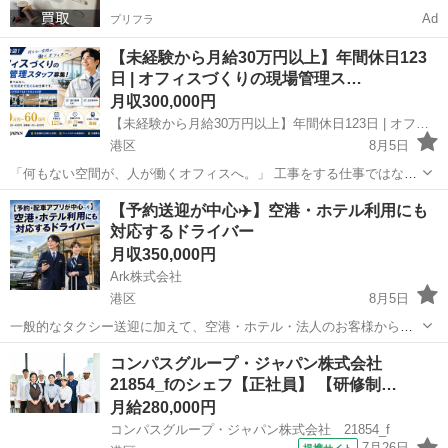
Ad
プリフラ
【未経験から月給30万円以上】年間休日123
日 | オフィスづくりの現場管理ス…
月収300,000円
【未経験から月給30万円以上】年間休日123日 | オフィスづくりの現場管理スタッフ | 土日祝休み･直行直帰OK
港区
8月5日
「何もない空間が、人が働くオフィスへ。」 工事をする仕事ではな
く、オフィスづくりを完成まで支える"現場管理"のお仕事です。未経
東京
港区
施工管理
【予約送迎が中心✈️】空港・ホテル利用にも
験から専門スキルを身につけ、街に残る仕事を始めませんか。 ■未経
対応するドライバー
験から"オフィスづくり"の...
月収350,000円
Ark株式会社
港区
8月5日
一般的なタクシー送迎に加えて、空港・ホテル・法人のお客様からの
予約送迎にも対応する仕事です。 すべての乗務が予約送迎になるわけ
東京
港区
ドライバー
コンパスグループ・ジャパン株式会社
ではなく、最初は通常のタクシー業務からスタートします。 運転や接
21854_fのシェフ【正社員】 【研修制…
客に慣れた後は、希望や...
月給280,000円
コンパスグループ・ジャパン株式会社 21854_f
7月26日