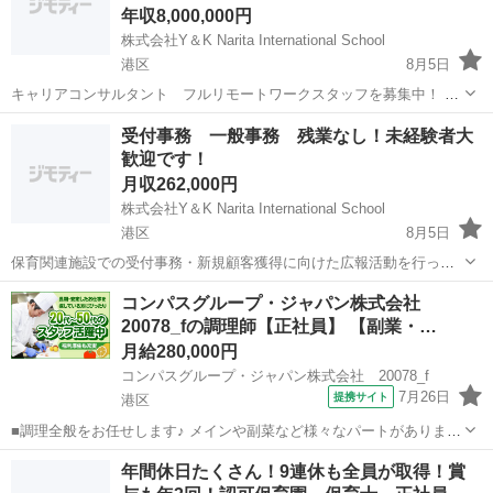
年収8,000,000円
株式会社Y＆K Narita International School
港区
8月5日
キャリアコンサルタント フルリモートワークスタッフを募集中！ 人
材関連のサポートを行なっていただきます！ ■募集概要 仕事内容 ・介
東京
港区
コンサルタント
リモートワーク
受付事務 一般事務 残業なし！未経験者大
護職として転職したい求職者様のキャリアカウンセリング ・求職者様
歓迎です！
にマッチする介...
月収262,000円
株式会社Y＆K Narita International School
港区
8月5日
保育関連施設での受付事務・新規顧客獲得に向けた広報活動を行って
頂きます。 主に受付事務、新規顧客開拓等の業務をお願いします。 保
東京
港区
受付
未経験
コンパスグループ・ジャパン株式会社
護者からの電話・玄関対応 保護者向けのレター作成や入園希望者の見
20078_fの調理師【正社員】 【副業・…
学対応 申請書などの各種...
月給280,000円
コンパスグループ・ジャパン株式会社 20078_f
7月26日
提携サイト
港区
■調理全般をお任せします♪ メインや副菜など様々なパートがあります
が、まずは副菜からスタート。 《1日の流れ》 1.調理の準備 器具の
東京
港区
調理師
年間休日たくさん！9連休も全員が取得！賞
スイッチやガスを点けます 2.食材の確認と下ごしらえ 3.調理スタート