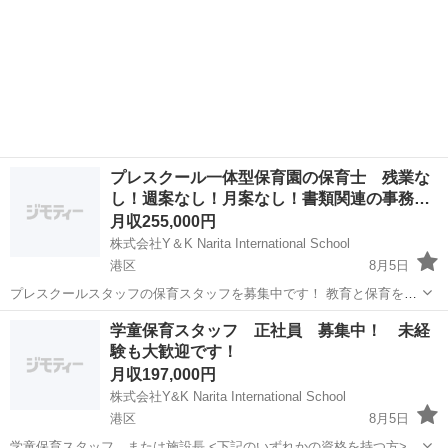
プレスクール一体型保育園の保育士 残業な
し！週案なし！月案なし！書類関連の事務…
月収255,000円
株式会社Y＆K Narita International School
港区
8月5日
プレスクールスタッフの保育スタッフを募集中です！ 教育と保育を組
み合わせたスクールとなります。 主な業務 モンテッソーリや英語、ス
東京
港区
幼稚園教論
業務
学童保育スタッフ 正社員 募集中！ 未経
イミング、音楽・書道・水彩画・アート＆クラフト といった子どもた
験も大歓迎です！
ちの好奇心・探...
月収197,000円
株式会社Y&K Narita International School
港区
8月5日
学童保育スタッフ または施設長 <下記のいずれかの資格を持つ方>