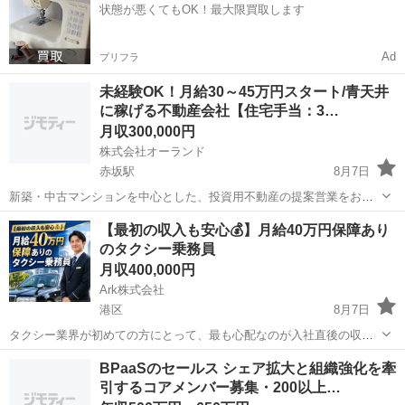
状態が悪くてもOK！最大限買取します
様へ、最適な物件や運用プランを...
Ad
プリフラ
未経験OK！月給30～45万円スタート/青天井
に稼げる不動産会社【住宅手当：3…
月収300,000円
株式会社オーランド
赤坂駅
8月7日
新築・中古マンションを中心とした、投資用不動産の提案営業をお任
せします。 ご案内するのは、近年注目度が高まっている「1部屋から
東京
港区
赤坂駅
内勤営業
【最初の収入も安心💰】月給40万円保障あり
始めるマンション投資」。 資産形成や将来への備えに関心を持つお客
のタクシー乗務員
様へ、最適な物件や運用プランを...
月収400,000円
Ark株式会社
港区
8月7日
タクシー業界が初めての方にとって、最も心配なのが入社直後の収入
です。 こちらの求人では、一定期間の給与保障制度を用意していま
東京
港区
工場
未経験
BPaaSのセールス シェア拡大と組織強化を牽
す。 仕事や道を覚えている期間も安定した給与を受け取りながら、少
引するコアメンバー募集・200以上…
しずつ売上を伸ばしていけ...