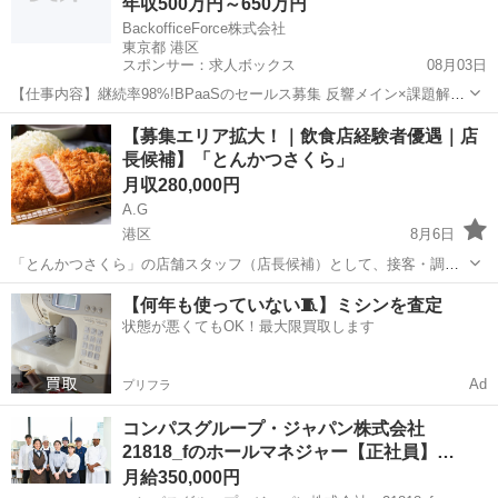
年収500万円～650万円
BackofficeForce株式会社
東京都 港区
スポンサー：求人ボックス
08月03日
【仕事内容】継続率98%!BPaaSのセールス募集 反響メイン×課題解決
型|マーケ施策からクロージングまで一気通貫! 専門人材×テクノロジー
正社員
【募集エリア拡大！｜飲食店経験者優遇｜店
の力で日本のバックオフィスをアップデート 仕事内容: ここがポイン
長候補】「とんかつさくら」
ト! ・バックオフィスト...
月収280,000円
A.G
港区
8月6日
「とんかつさくら」の店舗スタッフ（店長候補）として、接客・調
理・店舗運営を段階的に学びながら、将来的には店長としてマネジメ
東京
港区
飲食
【何年も使っていない🧵】ミシンを査定
ント業務を担っていただきます。 未経験の方でも、研修制度・マニュ
状態が悪くてもOK！最大限買取します
アル・OJTが整っているため、基礎か...
Ad
プリフラ
コンパスグループ・ジャパン株式会社
21818_fのホールマネジャー【正社員】…
月給350,000円