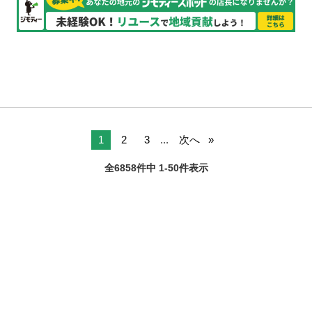
1
2
3
...
次へ
全6858件中 1-50件表示