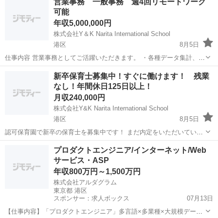
営業事務 一般事務 週4回リモートワーク
どこだわったメニューも提供しています。常食の他にもペースト・ミ
可能
キサー・刻みなど入居者様に合わせた...
年収5,000,000円
株式会社Y＆K Narita International School
港区
8月5日
仕事内容 営業事務としてご活躍いただきます。 ・各種データ集計、グ
ラフ化(月次売上集計、BP情報管理表集計、エンジニアDB数、案件数
東京
港区
営業事務
リモートワーク
新卒保育士募集中！すぐに働けます！ 残業
推移集計) ・資料作成(EPF活動報告資料作成、各種社内勉強会資料作
なし！年間休日125日以上！
成、社外向...
月収240,000円
株式会社Y&K Narita International School
港区
8月5日
認可保育園で新卒の保育士を募集中です！ まだ内定をいただいていな
い方は是非ご応募ください！ 4月1日から働けます！ 残業なし！家賃補
東京
港区
保育士
業務
プロダクトエンジニア/インターネット/Web
助も最大82,000！年間休日も125日以上！交通費全額支給！ 最大9連休
サービス・ASP
も全員...
年収800万円～1,500万円
株式会社アルダグラム
東京都 港区
スポンサー：求人ボックス
07月13日
【仕事内容】「プロダクトエンジニア」多言語×多業種×大規模デー