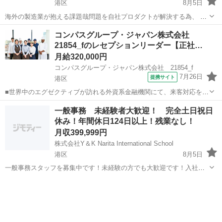
港区
8月5日
海外の製造業が抱える課題哉問題を自社プロダクトが解決する為、 現
地を訪問し的確な提案をします。 海外営業での製品販売、通訳業務、
東京
港区
海外営業
業務
コンパスグループ・ジャパン株式会社
資料作成など 営業担当に帯同、訪問営業時の通訳業務 ・具体的な困り
21854_fのレセプションリーダー【正社…
ごとを現場でヒアリン...
月給320,000円
コンパスグループ・ジャパン株式会社 21854_f
7月26日
提携サイト
港区
■世界中のエグゼクティブが訪れる外資系金融機関にて、来客対応を担
うレセプションポジションです。企業の“顔”としてふさわしい存在感を
東京
港区
受付
一般事務 未経験者大歓迎！ 完全土日祝日
発揮していただきます。リーダーとして、レセプション全体の動きを
休み！年間休日124日以上！残業なし！
把握しながら、各メンバーがスムー...
月収399,999円
株式会社Y＆K Narita International School
港区
8月5日
一般事務スタッフを募集中です！未経験の方でも大歓迎です！入社後
の研修でどなたでも一人前の事務業務が行えるようになります。 経験
東京
港区
一般事務
業務
者は尚更大歓迎です！ 今までの一般事務経験を活かして働きたい方！
第2新卒の方も大歓迎です！ ...