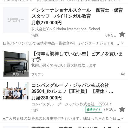
・保育士 ・教諭(幼・小・中・高・養護・栄養) ・社会福祉士 ・児童指
東京
港区
児童相談員
業務
インターナショナルスクール 保育士 保育
導員任用資格 施設長業務全般のお仕事です。 学童指導員の経験を活か
スタッフ バイリンガル教育
し、ステッ...
月収278,000円
株式会社Y＆K Narita International School
港区
8月5日
日英バイリンガルで保幼小中高一貫教育を行うインターナショナル ス
クールで 保育士スタッフを募集しています！ 【勤務地】 〒 106-0031
東京
港区
保育士
【何年も調律していない🎹】ピアノを買いま
東京都港区西麻布 【職種】 子ども英会話保育講師 【仕...
す🖐️
状態が悪くてもOK！最大限買取します
Ad
プリフラ
コンパスグループ・ジャパン株式会社
39504_fのシェフ【正社員】 【産休・…
月給280,000円
コンパスグループ・ジャパン株式会社 39504_f
7月26日
提携サイト
港区
■ご入居者様の朝昼晩のお食事提供を行います。味はもちろん見た目に
もこだわって提供してくださいね♪イベント時などはコース料理提供な
東京
港区
調理師