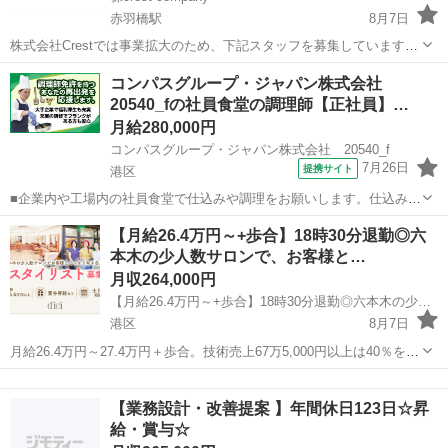
赤羽橋駅
8月7日
株式会社Crestでは事業拡大のため、下記スタッフを募集しています！
・事務員 ・現場監督 ・大工 ・建て方職人 ・社員 ・一人親方 勤務
東京
港区
赤羽橋駅
土木
事業拡大
コンパスグループ・ジャパン株式会社
地：東京・大阪・兵庫・名古屋 経験者優遇！ 安定して仕事がありま
20540_fの社員食堂の調理師【正社員】…
す。 やる気のある方、...
月給280,000円
コンパスグループ・ジャパン株式会社 20540_f
7月26日
提携サイト
港区
■企業内や工場内の社員食堂で仕込みや調理をお願いします。仕込み
は、生野菜の消毒や食材のカットが中心。調理はスチームコンベクシ
東京
港区
調理師
【月給26.4万円～+歩合】18時30分退勤◎六
ョンで対応する事業所もあります。料理が出来上がったら皿などに盛
本木の少人数サロンで、お客様と…
り付けて提供。食器洗浄のほか、アルバイ...
月収264,000円
【月給26.4万円～+歩合】18時30分退勤◎六本木の少人数サロンで、お客様と長く向き合うスタイリスト募集 | d’ici (ディシィ)
港区
8月7日
月給26.4万円～27.4万円＋歩合。技術売上67万5,000円以上は40％を給
与へ反映します。営業は18時30分まで。六本木の落ち着いた少人数サ
東京
港区
美容師
ロンで、これまでの経験を活かしながら、お客様一人ひとりと長く向
【業務設計・改善提案 】年間休日123日☆昇
き合えるスタイリ...
給・賞与☆