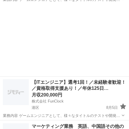
ポートなどをお任せします！ 「え、あのゲームも！？」と思わず声が
東京
港区
ネットワークエンジニア
出るような、有名タイトルに携わるチャンス！ 【プロジェクト例】 ...
【ITエンジニア】選考1回！／未経験者歓迎！
／資格取得支援あり！／年休125日…
月収200,000円
株式会社 FunClock
港区
8月5日
業務内容 ゲームエンジニアとして、様々なタイトルのテストや開発サ
ポートなどをお任せします！ 「え、あのゲームも！？」と思わず声が
東京
港区
ネットワークエンジニア
マーケティング業務 英語、中国語その他の
出るような、有名タイトルに携わるチャンス！ 【プロジェクト例】 ...