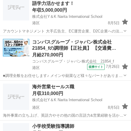
語学力活かせます！
年収5,000,000円
株式会社Y＆K Narita International School
港区
8月5日
アカウントマネジメント 大手広告主、EC運営企業、D2C企業への法人
営業、マーケティングコンサルティング、デジタルマーケティングを
東京
港区
マーケティング
業務
コンパスグループ・ジャパン株式会社
実施します。クラ イアント向き合いアカウントマネジメント等幅広い
21854_fの調理師【正社員】 【交通費…
業務を担っていただきます。 ...
月給270,000円
コンパスグループ・ジャパン株式会社 21854_f
7月26日
提携サイト
港区
■調理全般をお任せします♪ メインや副菜など様々なパートがあります
が、まずは副菜からスタート。 《1日の流れ》 1.調理の準備 器具の
東京
港区
調理師
海外営業セールス職
スイッチやガスを点けます 2.食材の確認と下ごしらえ 3.調理スタート
月収310,000円
4.自分の持ち...
株式会社Y＆K Narita International School
港区
8月5日
海外事業の立ち上げ、英語力やその他の国の言語力&営業経験を活かし
海外セールス活動をお任せします。 ・海外拠点拠点のセールス機能/営
東京
港区
海外営業
社会保険
小学校受験指導講師
業組織の立ち上げ ・海外製造業の顧客開拓(製造業大手メーカーなど)