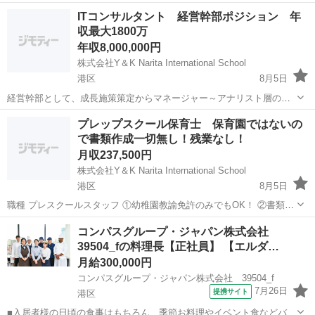
タ|AIを駆使して複雑な世界のインフラ産業のドメイン設計に挑むエン
正社員
ITコンサルタント 経営幹部ポジション 年
ジニア募集! 仕事内容: 「業務概要」 プロダクトエンジニアとしてグロ
収最大1800万
ーバル 多業種 多言語という高い...
年収8,000,000円
株式会社Y＆K Narita International School
港区
8月5日
経営幹部として、成長施策策定からマネージャー～アナリスト層のキ
ャリアマネジメント、プロジェクト全体及びチームの品質担保、大手
東京
港区
システムコンサルタント
業務
プレップスクール保育士 保育園ではないの
顧客とのリレーション構築、新規案件創出、マネージャー層のリクル
で書類作成一切無し！残業なし！
ーティングなどを行っていただきます。 ...
月収237,500円
株式会社Y＆K Narita International School
港区
8月5日
職種 プレスクールスタッフ ①幼稚園教諭免許のみでもOK！ ②書類の
量が圧倒的に少ない＝その分保育に入ることができます！ ③土曜日出
東京
港区
保育士
保育園
コンパスグループ・ジャパン株式会社
勤の割合が低い（年4日程度の出勤） ④土曜日出勤振替分を8月にまと
39504_fの料理長【正社員】 【エルダ…
めて夏季休暇として...
月給300,000円
コンパスグループ・ジャパン株式会社 39504_f
7月26日
提携サイト
港区
■入居者様の日頃の食事はもちろん、季節お料理やイベント食などバラ