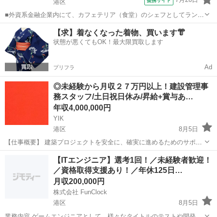
提携サイト
港区
■外資系金融企業内にて、カフェテリア（食堂）のシェフとしてラン
チ、ディナーの料理提供を行っていただきます。幅広いメニュー溢れ
東京
港区
調理師
【求】着なくなった着物、買います👘
るランチメニューからコース料理等のディナーまで、柔軟に対応いた
状態が悪くてもOK！最大限買取します
だければと思います。シェフとして、新た...
Ad
プリフラ
◎未経験から月収２７万円以上！建設管理事
務スタッフ/土日祝日休み/昇給+賞与あ…
年収4,000,000円
YIK
港区
8月5日
【仕事概要】 建築プロジェクトを安全に、確実に進めるためのサポー
ト業務をお任せします。 盛り上がりを見せる建築業界で、経験ゼロか
東京
港区
事務
【ITエンジニア】選考1回！／未経験者歓迎！
ら専門知識を身につけてみませんか？ 【仕事詳細】 ・協力スタッフの
／資格取得支援あり！／年休125日…
手配、サポ...
月収200,000円
株式会社 FunClock
港区
8月5日
業務内容 ゲームエンジニアとして、様々なタイトルのテストや開発サ