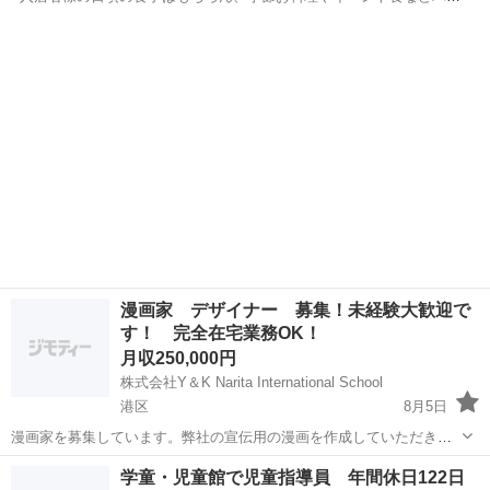
エティー豊かな調理を行います。また厨房責任者として、調理業務以
東京
港区
調理師
外にも、メニュー立案・クライアント対応・予算管理・シフト作成、
スタッフトレーニングなどマネジメント...
漫画家 デザイナー 募集！未経験大歓迎で
す！ 完全在宅業務OK！
月収250,000円
株式会社Y＆K Narita International School
港区
8月5日
漫画家を募集しています。弊社の宣伝用の漫画を作成していただきま
す。 漫画のシナリオはできているので、絵に書いて興していただく作
東京
港区
デザイン
業務
学童・児童館で児童指導員 年間休日122日
業になります。 絵のタッチや漫画の内容は下記のURLから確認くださ