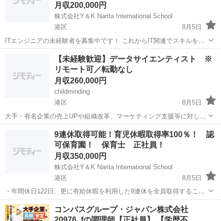
月収200,000円
株式会社Y＆K Narita International School
港区
8月5日
ITエンジニアの未経験者を募集中です！ これからIT関連でスキルを身
につけていきたい方！応募お待ちしています！ 入社後1ヶ月社内研修
東京
港区
その他
未経験
【未経験歓迎】データサイエンティスト ※
付き！ ・現場で生きる実践的なカリキュラム ・1人1台実機を
リモート可／転勤なし
使って研修ができ...
月収260,000円
childminding
港区
8月5日
大手・有名企業の売上UPや組織改革、マーケティング支援等に対し、
データサイエンスやAI技術を駆使して最短距離での目標達成を支援し
東京
港区
企画
9連休取得可能！育児休暇取得率100％！ 認
ます。 【入社後の2ヵ月間】 まずは自社開発のカリキュラムからスタ
可保育園！ 保育士 正社員！
ートします。 ●...
月収350,000円
株式会社Y＆K Narita International School
港区
8月5日
・年間休日122日、更に有給休暇を利用した9連休を全員取得すること
でメリハリをつけた働き方 が可能です!東京都ワークライフバランス企
東京
港区
保育士
業務
コンパスグループ・ジャパン株式会社
業の認定を受けた数少ない保育事業者です。 ・育児休業取得率
20976_fの調理師【正社員】 【学歴不…
100%、男性の取得実績もあります...