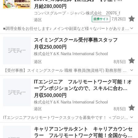
月給280,000円
コンパスグループ・ジャパン株式会社 20976_f
7月26日
提携サイト
港区
■調理全般をお任せします♪ メインや副菜など様々なパートがあります
が、まずは副菜からスタート。 《1日の流れ》 1.調理の準備 器具の
東京
港区
調理師
スイミングスクール受付事務スタッフ
スイッチやガスを点けます 2.食材の確認と下ごしらえ 3.調理スタート
月収250,000円
4.自分の持ち...
株式会社Y＆K Narita International School
港区
8月5日
【受付事務】スイミングスクール 職種 事務員(無資格可) 勤務形態 正
社員 住所 東京都港区南青山 月収 25万円~ 【月収内訳】基本
東京
港区
受付
業務
ITエンジニア フルリモートワーク可能！オ
給:220,000円~250,000円+職能手当、プレ手当 【賞与】あ...
ープンポジションなので、スキルに合わ…
月収500,000円
株式会社Y＆K Narita International School
港区
8月5日
ITエンジニアフルリモートワークスタッフを募集中です！ ＜プロジェ
クト例＞ ・サーバ機器の設計・構築・設定・運用・保守 ・ネットワー
東京
港区
その他
リモート
キャリアコンサルタント キャリアカウンセ
ク設計、構築、監視・運用 ・自動車産業/自動運転、モデルベース開発
ラー フルリモートワーク可能！全国から…
(C＋＋、MAT...