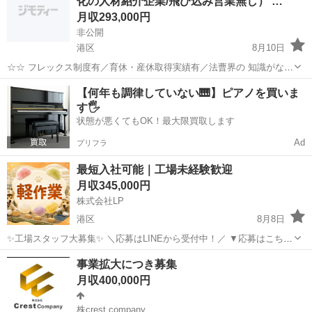
化の人材紹介企業/飛び込み営業無し） …
などのIT事務をお任...
月収293,000円
非公開
港区
8月10日
☆☆ フレックス制度有／育休・産休取得実績有／法曹界の 知識がない
方でも安心してキャッチアップできる環境
東京
港区
人材コーディネーター
【何年も調律していない🎹】ピアノを買いま
☆☆ ■職務概要： 法
す🖐️
律業界専門の法人、個人双方の転職支援を...
状態が悪くてもOK！最大限買取します
Ad
プリフラ
最短入社可能｜工場未経験歓迎
月収345,000円
株式会社LP
港区
8月8日
✨工場スタッフ大募集✨ ＼応募はLINEから受付中！／ ▼応募はこちら
https://lin.ee/wSdk4Ka ご登録後に簡単な内容を送っていただくだけ！
東京
港区
工場
未経験
事業拡大につき募集
担当スタッフが順番にご案内いたします。 ...
月収400,000円
株crest company