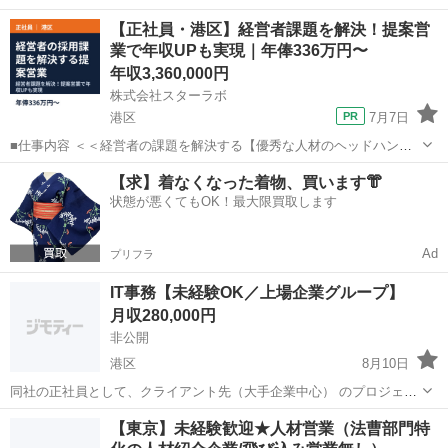
ます。 共感あふれる楽しい運動遊びを通じて、身体と心、言葉の発達
東京
港区
教育
未経験
【正社員・港区】経営者課題を解決！提案営
を促しています。 ◆運動やコミュニケーション、保護者支援など、多
業で年収UPも実現｜年俸336万円〜
角的に支援でき、やり...
年収3,360,000円
株式会社スターラボ
港区
7月7日
■仕事内容 ＜＜経営者の課題を解決する【優秀な人材のヘッドハンテ
ィング】の提案営業＞＞ 独自のノウハウに沿って、優秀な人材を必要
東京
港区
営業
社員
【求】着なくなった着物、買います👘
としている企業の経営者へアプローチをかけていただきます。 大手か
状態が悪くてもOK！最大限買取します
ら中小、ベンチャー企業...
Ad
プリフラ
IT事務【未経験OK／上場企業グループ】
月収280,000円
非公開
港区
8月10日
同社の正社員として、クライアント先（大手企業中心） のプロジェク
トに参加する常用型派遣に該当する働き方 です。 ⼤型⼈事システム
東京
港区
営業事務
業務
【東京】未経験歓迎★人材営業（法曹部門特
「タレントパレット」の円滑の運⽤を ⽀えるサポートや、データ処理