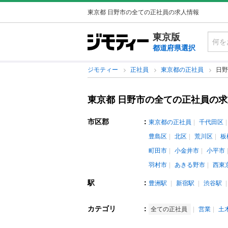
東京都 日野市の全ての正社員の求人情報
東京版
都道府県選択
ジモティー
正社員
東京都の正社員
日野
東京都 日野市の全ての正社員の
市区郡
：
東京都の正社員
千代田区
豊島区
北区
荒川区
板
町田市
小金井市
小平市
羽村市
あきる野市
西東
駅
：
豊洲駅
新宿駅
渋谷駅
カテゴリ
：
全ての正社員
営業
土