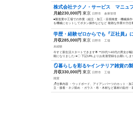
株式会社テクノ・サービス マニュフ
月給230,000円
東京
日野市
倉庫管理
■製造業や工場での作業（組立・加工・目視検査・機械操作な
を機械にセットしてボタン操作などなど 複雑な作業や力仕事
学歴・経験ゼロからでも『正社員』に
月収285,000円
東京
日野市
工場
未経験
今すぐ新生活スタートできます🌟 **20代〜40代の男女が
能になりました♪●〇 下記URLよりお友達登録をお願いします☆ UR
🪞暮らしを彩る✨インテリア雑貨の
月収330,000円
東京
日野市
工場
雑貨
🪑仕事内容 ・ウッドボード、アイアンパーツのカット・
立・接着・ネジ留め ・ガラス・布・木材など素材の貼付・装