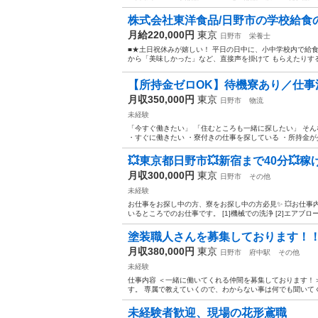
株式会社東洋食品/日野市の学校給食の
月給220,000円
東京
日野市
栄養士
■★土日祝休みが嬉しい！ 平日の日中に、小中学校内で給食
から「美味しかった」など、直接声を掛けて もらえたりするの
【所持金ゼロOK】待機寮あり／仕事
月収350,000円
東京
日野市
物流
未経験
「今すぐ働きたい」 「住むところも一緒に探したい」 そん
・すぐに働きたい ・寮付きの仕事を探している ・所持金が少
💥東京都日野市💥新宿まで40分💥稼
月収300,000円
東京
日野市
その他
未経験
お仕事をお探し中の方、寮をお探し中の方必見✨ 💥お仕事
いるところでのお仕事です。 [1]機械での洗浄 [2]エアブローでの
塗装職人さんを募集しております！
月収380,000円
東京
日野市
府中駅
その他
未経験
仕事内容 ＜一緒に働いてくれる仲間を募集しております！
す。 専属で教えていくので、わからない事は何でも聞いてく
未経験者歓迎、現場の花形鳶職