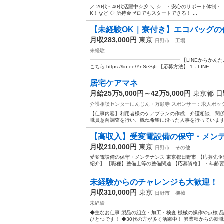
／ 20代～40代活躍中☆彡 ＼ ☆…・安心のサポート体制・…
K！など ◇ 所持金ゼロでもスタートできる！ ...
【未経験OK｜寮付き】エコバッグの
月収283,000円
東京
日野市
工場
未経験
━━━━━━━━━━━━━━━━━━ 【LINEからかん
こちら https://lin.ee/YnSeSj6 【応募方法】 1．LINE...
居宅ケアマネ
月給25万5,000円～42万5,000円
東京都 
介護相談センターにんじん・万願寺
スポンサー：求人ボッ
【仕事内容】利用者様のケアプランの作成、介護相談、関係
職員意向調査を行い、概ね希望に沿った人事を行っています。)
【高収入】受変電設備の保守・メンテナ
月収210,000円
東京
日野市
その他
受変電設備の保守・メンテナンス 東京都日野市 【応募先
紹介】 【職種】整備士等の整備関連 【応募資格】 ・年齢要件:
未経験からのチャレンジも大歓迎！ 「
月収310,000円
東京
日野市
機械
未経験
◆主なお仕事 製品の組立・加工・検査 機械の操作や点検 
ひとつです！ ◆30代の方が多く活躍中！ 異業種からの転職