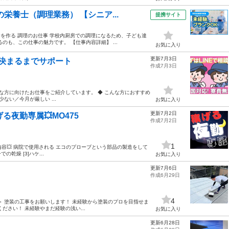
栄養士（調理業務） 【シニア...
提携サイト
を作る 調理のお仕事 学校内厨房での調理になるため、子ども達
も、この仕事の魅力です。 【仕事内容詳細】 ...
お気に入り
更新7月3日
決まるまでサポート
作成7月3日
な方に向けたお仕事をご紹介しています。 ◆ こんな方におすすめ
ない／今月が厳しい ...
お気に入り
更新7月2日
げる夜勤専属💥MO475
作成7月2日
1
内容💥 病院で使用される エコのプローブという部品の製造をして
乾燥 [3]ハケ...
お気に入り
更新7月6日
！
作成6月29日
4
＞ 塗装の工事をお願いします！ 未経験から塗装のプロを目指せま
ださい！ 未経験やまだ経験の浅い...
お気に入り
更新6月28日