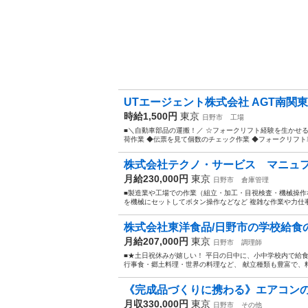
UTエージェント株式会社 AGT南関東第
時給1,500円
東京
日野市
工場
■＼自動車部品の運搬！／ ☆フォークリフト経験を生かせる
荷作業 ◆伝票を見て個数のチェック作業 ◆フォークリフト車
株式会社テクノ・サービス マニュフ
月給230,000円
東京
日野市
倉庫管理
■製造業や工場での作業（組立・加工・目視検査・機械操作な
を機械にセットしてボタン操作などなど 複雑な作業や力仕事
株式会社東洋食品/日野市の学校給食の調
月給207,000円
東京
日野市
調理師
■★土日祝休みが嬉しい！ 平日の日中に、小中学校内で給
行事食・郷土料理・世界の料理など、 献立種類も豊富で、料理
《完成品づくりに携わる》エアコン
月収330,000円
東京
日野市
その他