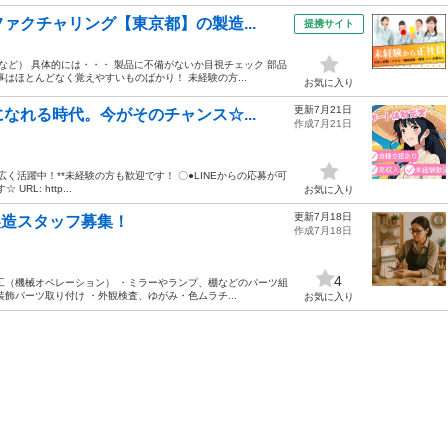
ァクチャリング【東京都】の製造...
提携サイト
ど） 具体的には・・・ 製品に不備がないか目視チェック 部品
はほとんどなく覚えやすいものばかり！ 未経験の方...
お気に入り
更新7月21日
なれる時代。今がそのチャンス☆...
作成7月21日
幅広く活躍中！**未経験の方も歓迎です！ 〇●LINEからの応募が可
L: http...
お気に入り
更新7月18日
製造スタッフ募集！
作成7月18日
4
加工（機械オペレーション） ・ミラーやランプ、棚などのパーツ組
飾パーツ取り付け ・外観検査、ゆがみ・色ムラチ...
お気に入り