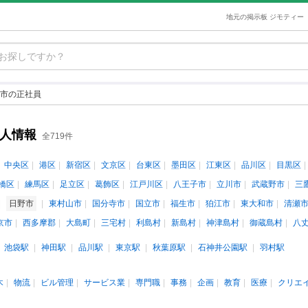
地元の掲示板 ジモティー
市の正社員
求人情報
全719件
中央区
港区
新宿区
文京区
台東区
墨田区
江東区
品川区
目黒区
橋区
練馬区
足立区
葛飾区
江戸川区
八王子市
立川市
武蔵野市
三
日野市
東村山市
国分寺市
国立市
福生市
狛江市
東大和市
清瀬
京市
西多摩郡
大島町
三宅村
利島村
新島村
神津島村
御蔵島村
八
池袋駅
神田駅
品川駅
東京駅
秋葉原駅
石神井公園駅
羽村駅
木
物流
ビル管理
サービス業
専門職
事務
企画
教育
医療
クリエ