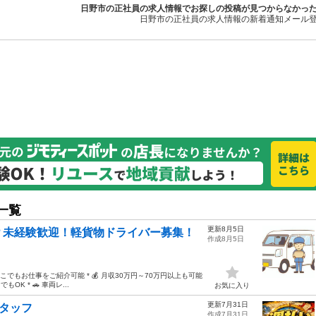
日野市の正社員の求人情報でお探しの投稿が見つからなかっ
日野市の正社員の求人情報の新着通知メール
一覧
更新8月5日
？未経験歓迎！軽貨物ドライバー募集！
作成8月5日
国どこでもお仕事をご紹介可能 * 💰 月収30万円～70万円以上も可能
K * 🚗 車両レ...
お気に入り
更新7月31日
スタッフ
作成7月31日