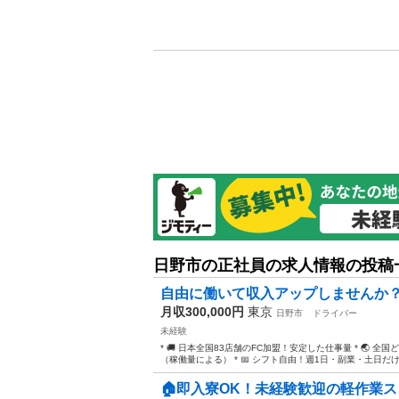
日野市の正社員の求人情報の投稿
自由に働いて収入アップしませんか
月収300,000円
東京
日野市
ドライバー
未経験
* 🚚 日本全国83店舗のFC加盟！安定した仕事量 * 🌏 全
（稼働量による） * 📅 シフト自由！週1日・副業・土日だけでもO
🏠即入寮OK！未経験歓迎の軽作業