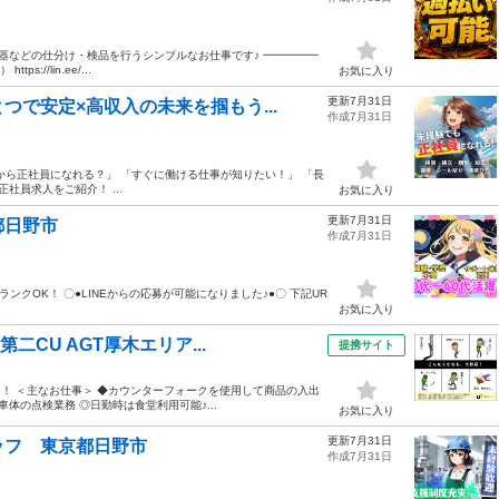
電器などの仕分け・検品を行うシンプルなお仕事です♪ ━━━━━
//lin.ee/...
お気に入り
更新7月31日
で安定×高収入の未来を掴もう...
作成7月31日
から正社員になれる？」 「すぐに働ける仕事が知りたい！」 「長
社員求人をご紹介！ ...
お気に入り
更新7月31日
都日野市
作成7月31日
ランクOK！ 〇●LINEからの応募が可能になりました♪●〇 下記UR
お気に入り
二CU AGT厚木エリア...
提携サイト
！ ＜主なお仕事＞ ◆カウンターフォークを使用して商品の入出
体の点検業務 ◎日勤時は食堂利用可能♪...
お気に入り
更新7月31日
ッフ 東京都日野市
作成7月31日