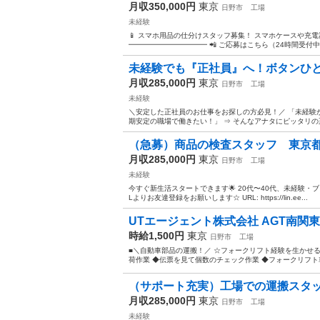
月収350,000円
東京
日野市
工場
未経験
📱 スマホ用品の仕分けスタッフ募集！ スマホケースや充
━━━━━━━━━━━ 📲 ご応募はこちら（24時間受付中） https:
未経験でも『正社員』へ！ボタンひとつ
月収285,000円
東京
日野市
工場
未経験
＼安定した正社員のお仕事をお探しの方必見！／ 「未経験
期安定の職場で働きたい！」 ⇒ そんなアナタにピッタリの正
（急募）商品の検査スタッフ 東京
月収285,000円
東京
日野市
工場
未経験
今すぐ新生活スタートできます🌟 20代〜40代、未経験・ブ
Lよりお友達登録をお願いします☆ URL: https://lin.ee...
UTエージェント株式会社 AGT南関東第
時給1,500円
東京
日野市
工場
■＼自動車部品の運搬！／ ☆フォークリフト経験を生かせる
荷作業 ◆伝票を見て個数のチェック作業 ◆フォークリフト車
（サポート充実）工場での運搬スタ
月収285,000円
東京
日野市
工場
未経験