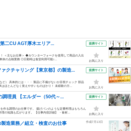
二CU AGT厚木エリア...
提携サイト
！ ＜主なお仕事＞ ◆カウンターフォークを使用して商品の入出
体の点検業務 ◎日勤時は食堂利用可能♪...
お気に入り
ァクチャリング【東京都】の製造...
提携サイト
ど） 具体的には・・・ 製品に不備がないか目視チェック 部品
はほとんどなく覚えやすいものばかり！ 未経験の方...
お気に入り
理員 【エルダー（50代～...
提携サイト
食を作る調理のお仕事です。 揚げパンのような定番料理はもちろん
の知識も広がります。 【仕事内容詳細】 ・食材...
お気に入り
作成7月13日
の製造業務／組立・検査のお仕事