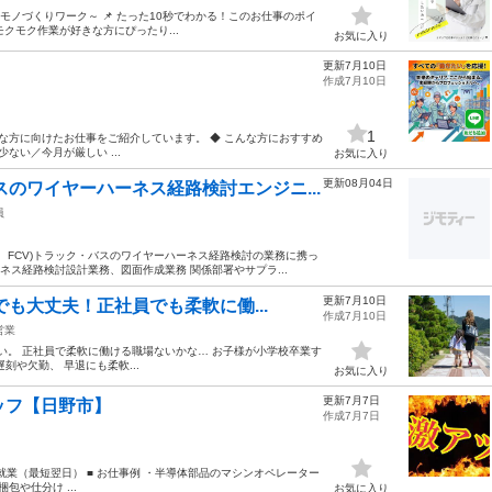
モノづくりワーク～ 📌 たった10秒でわかる！このお仕事のポイ
モクモク作業が好きな方にぴったり...
お気に入り
更新7月10日
作成7月10日
1
な方に向けたお仕事をご紹介しています。 ◆ こんな方におすすめ
ない／今月が厳しい ...
お気に入り
更新08月04日
のワイヤーハーネス経路検討エンジニ...
員
V、FCV)トラック・バスのワイヤーハーネス経路検討の業務に携っ
ネス経路検討設計業務、図面作成業務 関係部署やサプラ...
更新7月10日
も大丈夫！正社員でも柔軟に働...
作成7月10日
営業
い。 正社員で柔軟に働ける職場ないかな… お子様が小学校卒業す
や欠勤、 早退にも柔軟...
お気に入り
更新7月7日
ッフ【日野市】
作成7月7日
就業（最短翌日） ■ お仕事例 ・半導体部品のマシンオペレーター
や仕分け ...
お気に入り