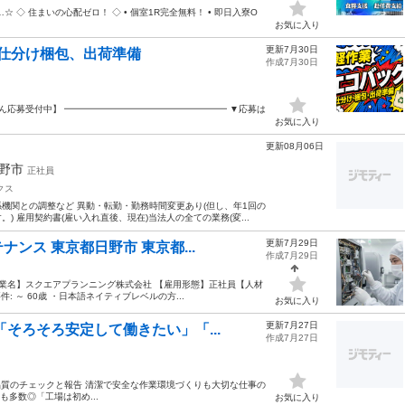
☆ ◇ 住まいの心配ゼロ！ ◇ • 個室1R完全無料！ • 即日入寮O
お気に入り
更新7月30日
仕分け梱包、出荷準備
作成7月30日
たん応募受付中】 ━━━━━━━━━━━━━━━━━━ ▼応募は
お気に入り
更新08月06日
日野市
正社員
クス
機関との調整など 異動・転勤・勤務時間変更あり(但し、年1回の
 雇用契約書(雇い入れ直後、現在)当法人の全ての業務(変...
更新7月29日
ンス 東京都日野市 東京都...
作成7月29日
企業名】スクエアプランニング株式会社 【雇用形態】正社員【人材
 ～ 60歳 ・日本語ネイティブレベルの方...
お気に入り
更新7月27日
そろそろ安定して働きたい」「...
作成7月27日
品質のチェックと報告 清潔で安全な作業環境づくりも大切な仕事の
も多数◎「工場は初め...
お気に入り