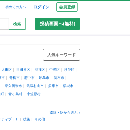
ログイン
会員登録
初めての方へ
投稿画面へ(無料)
検索
人気キーワード
大田区
世田谷区
渋谷区
中野区
杉並区
鷹市
青梅市
府中市
昭島市
調布市
市
東久留米市
武蔵村山市
多摩市
稲城市
丈町
青ヶ島村
小笠原村
路線・駅から選ぶ
イティブ
IT
技術
その他