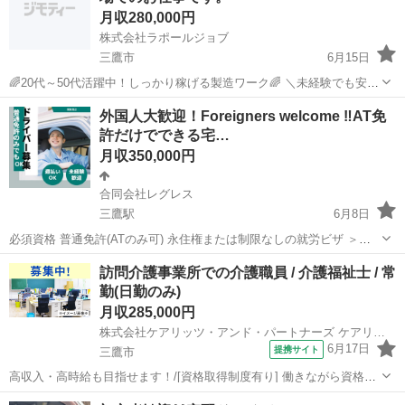
月収280,000円
株式会社ラポールジョブ
三鷹市
6月15日
🌈20代～50代活躍中！しっかり稼げる製造ワーク🌈 ＼未経験でも安心
スタート！高時給で安定収入を実現✨／ 【お仕事内容】 製造補助スタ
東京
三鷹市
機械
未経験
外国人大歓迎！Foreigners welcome ‼︎AT免
ッフを募集します！ 難しい作業は一切ナシ！稼げるお仕事です💪 ・...
許だけでできる宅…
月収350,000円
合同会社レグレス
三鷹駅
6月8日
必須資格 普通免許(ATのみ可) 永住権または制限なしの就労ビザ ＞＞
＞＞＞アピールポイント＜＜＜＜＜ ・月収40万円以上も可能 ・未経
東京
三鷹市
三鷹駅
宅配
未経験
訪問介護事業所での介護職員 / 介護福祉士 / 常
験歓迎！入社前に体験乗車OK ・車両リース・研修も完備 ＞＞＞＞＞
勤(日勤のみ)
＞＞＞＞＜＜＜＜＜＜...
月収285,000円
株式会社ケアリッツ・アンド・パートナーズ ケアリッツ仙川
6月17日
提携サイト
三鷹市
高収入・高時給も目指せます！/[資格取得制度有り] 働きながら資格取
得が目指せる！(初任者研修・実務者研修・介護福祉士)/20代・30代が
東京
三鷹市
介護福祉士