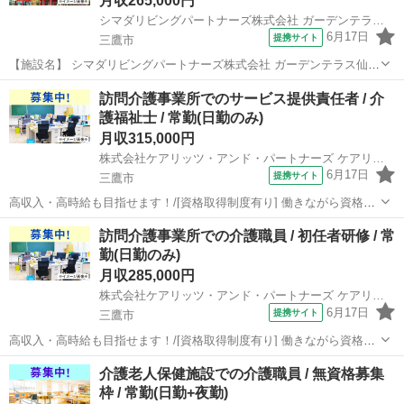
月収265,000円
シマダリビングパートナーズ株式会社 ガーデンテラス仙川
6月17日
提携サイト
三鷹市
【施設名】 シマダリビングパートナーズ株式会社 ガーデンテラス仙川
【勤務地】 東京都 三鷹市 【アクセス】 仙川駅から徒歩18分 仙川駅/
東京
三鷹市
介護福祉士
訪問介護事業所でのサービス提供責任者 / 介
千歳烏山駅/つつじケ丘駅 【雇用形態】常勤(日勤のみ) 【募集職種】介
護福祉士 / 常勤(日勤のみ)
護...
月収315,000円
株式会社ケアリッツ・アンド・パートナーズ ケアリッツ三鷹
6月17日
提携サイト
三鷹市
高収入・高時給も目指せます！/[資格取得制度有り] 働きながら資格取
得が目指せる！(初任者研修・実務者研修・介護福祉士) 【施設名】 株
東京
三鷹市
介護福祉士
訪問介護事業所での介護職員 / 初任者研修 / 常
式会社ケアリッツ・アンド・パートナーズ ケアリッツ三鷹 【勤務地】
勤(日勤のみ)
東京都 三鷹市 ...
月収285,000円
株式会社ケアリッツ・アンド・パートナーズ ケアリッツ三鷹
6月17日
提携サイト
三鷹市
高収入・高時給も目指せます！/[資格取得制度有り] 働きながら資格取
得が目指せる！(初任者研修・実務者研修・介護福祉士)/20代・30代が
東京
三鷹市
介護福祉士
介護老人保健施設での介護職員 / 無資格募集
活躍できる！ 【施設名】 株式会社ケアリッツ・アンド・パートナーズ
枠 / 常勤(日勤+夜勤)
ケアリッツ三鷹 ...