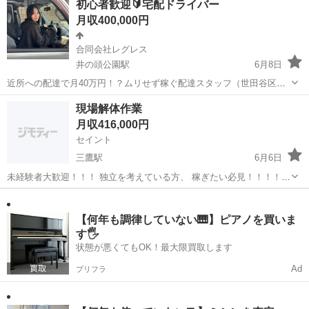
初心者歓迎🔰宅配ドライバー
活躍できる！/定年65歳以上 【施設名】 株式会社ケアリッツ・アン
月収400,000円
ド・パートナーズ ...
合同会社レグレス
井の頭公園駅
6月8日
近所への配達で月40万円！？ムリせず稼ぐ配達スタッフ（世田谷区
中・軽貨物) ＼10～50代活躍中／ ・狭いエリア＆軽貨物のみ ・ 週3日
東京
三鷹市
井の頭公園駅
宅配
社員
現場解体作業
でも月20万 「手取りで34万～36万くらいですね」 「毎月自由に使っ
月収416,000円
て...
セイント
三鷹駅
6月6日
未経験者大歓迎！！！ 独立を考えている方、 稼ぎたい必見！！！！！
日給 16000円 基本的に現場への直行直帰となります。 突然ですが以下
東京
三鷹市
三鷹駅
その他
未経験
の方は当社に適性があります！ ・将来独立を考えている方 ・今から手
に職...
【何年も調律していない🎹】ピアノを買いま
す🖐️
状態が悪くてもOK！最大限買取します
Ad
プリフラ