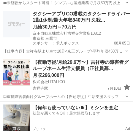
💼未経験からスタート可能！ シンプルな製造業務で月収30万円以上も
目指せます✨ 20代～40代の幅広い世代が全国各地で活躍中です。 🛠業
東京
三鷹市
機械
業務
タクシーアプリGO搭載のタクシードライバー
務内容 軽量プラスチック製品の製造オペレーター業務をお任せしま
1勤1休制/最大年収840万円 久我…
す。 ...
月給30万円～70万円
京王自動車株式会社吉祥寺営業所10812
東京都 三鷹市
スポンサー：求人ボックス
08月05日
【仕事内容】吉祥寺駅より車で10分<京王グループ>平均年収450万円/
未経験 売上ノルマ無し/他にない福利厚生 応募から入社まで最短10日
正社員
【夜勤専従/月給29.6万〜】吉祥寺の障害者グ
間! 「できるかぎり早く入社したい」という方も、ぜひご応募くださ
ループホーム生活支援員（正社員募…
い! タクシードライバー初心...
月収296,000円
株式会社LITALICO
吉祥寺駅
7月10日
◎重度障害者向けグループホームの【夜勤専従】生活支援スタッフ
（生活支援員）の正社員で募集！ 「日中にプライベートの用事を済ま
東京
三鷹市
吉祥寺駅
介護士
未経験
【何年も使っていない🧵】ミシンを査定
せたい」 「一定の給与レベルは担保したい」 そんな方におすすめです
状態が悪くてもOK！最大限買取します
◎ ◇主な業務...
Ad
プリフラ