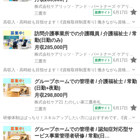
株式会社ケアリッツ・アンド・パートナーズ ケアリッツ仙川
6月17日
提携サイト
三鷹市
高収入・高時給も目指せます！/[資格取得制度有り] 働きながら資格取
得が目指せる！(初任者研修・実務者研修・介護福祉士)/20代・30代が
東京
三鷹市
介護福祉士
訪問介護事業所での介護職員 / 介護福祉士 / 常
活躍できる！/定年65歳以上 【施設名】 株式会社ケアリッツ・アン
勤(日勤のみ)
ド・パートナーズ ...
月収285,000円
株式会社ケアリッツ・アンド・パートナーズ ケアリッツ三鷹
6月17日
提携サイト
三鷹市
高収入・高時給も目指せます！/[資格取得制度有り] 働きながら資格取
得が目指せる！(初任者研修・実務者研修・介護福祉士)/20代・30代が
東京
三鷹市
介護福祉士
グループホームでの管理者 / 介護福祉士 / 常勤
活躍できる！ 【施設名】 株式会社ケアリッツ・アンド・パートナーズ
(日勤+夜勤)
ケアリッツ三鷹 ...
月収298,800円
株式会社ケア21 たのしい家三鷹牟礼
6月17日
提携サイト
三鷹市
研修体制はばっちり！スキルアップしたい方にはおすすめです。/[資格
取得制度有り] 働きながら資格取得が目指せる！(初任者研修・実務者
東京
三鷹市
介護福祉士
グループホームでの管理者 / 認知症対応型サ
研修・介護福祉士)/定年65歳以上/利用者人数５０人以下 【施設名】 株
ービス事業管理者研修 / 常勤(日…
式会社ケア21 た...