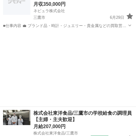
9…
月収350,000円
ネビュラ株式会社
三鷹市
6月29日
■仕事内容 💼 ブランド品・時計・ジュエリー・貴金属などの買取営業
を担当していただきます。 飛び込み営業やテレアポは一切なく、ご来
東京
三鷹市
営業
未経験
店されたお客様への接客・査定・買取のご案内を行う100％反響営業で
す。 テレビC...
株式会社東洋食品/三鷹市の学校給食の調理員
【主婦・主夫歓迎】
月給207,000円
株式会社東洋食品/三鷹市