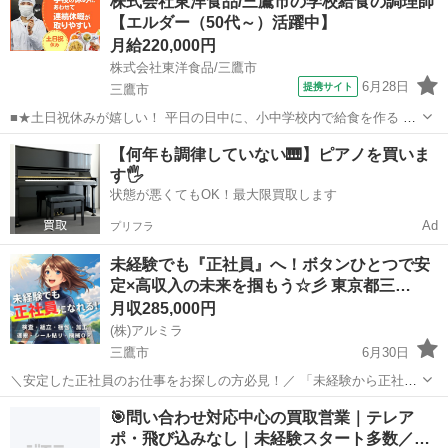
株式会社東洋食品/三鷹市の学校給食の調理師
考慮します！ ※勤務時間 各現場8:30から17:0...
【エルダー（50代～）活躍中】
月給220,000円
株式会社東洋食品/三鷹市
6月28日
提携サイト
三鷹市
■★土日祝休みが嬉しい！ 平日の日中に、小中学校内で給食を作る 調
理のお仕事 学校内厨房での調理になるため、子ども達 から「美味しか
東京
三鷹市
調理師
【何年も調律していない🎹】ピアノを買いま
った」など、直接声を掛けて もらえたりするのも、この仕事の魅力で
す🖐️
す。 【仕事内容詳細】 ...
状態が悪くてもOK！最大限買取します
Ad
プリフラ
未経験でも『正社員』へ！ボタンひとつで安
定×高収入の未来を掴もう☆彡 東京都三…
月収285,000円
(株)アルミラ
三鷹市
6月30日
＼安定した正社員のお仕事をお探しの方必見！／ 「未経験から正社員
になれる？」 「すぐに働ける仕事が知りたい！」 「長期安定の職場で
東京
三鷹市
工場
未経験
🎯問い合わせ対応中心の買取営業｜テレア
働きたい！」 ⇒ そんなアナタにピッタリの正社員求人をご紹介！ ...
ポ・飛び込みなし｜未経験スタート多数／