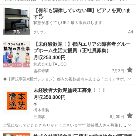
👉ここがポイント 🚩火・水休みでプライベートも充実！残業ほぼなし
東京
三鷹市
その他
ディーラー
【何年も調律していない🎹】ピアノを買いま
で働きやすい環境♪ 🚩月収366,000円以上可！技術を正当に評価しま...
す🖐️
状態が悪くてもOK！最大限買取します
Ad
プリフラ
【未経験歓迎！】都内エリアの障害者グルー
プホーム生活支援員（正社員募集）
月収253,400円
株式会社LITALICO
吉祥寺駅
7月3日
◆【新規事業×新ポジション】都内の複数拠点を支える「エリアサポー
ト生活支援員」を正社員で募集！◆ 「固定の場所にとらわれず、幅広
東京
三鷹市
吉祥寺駅
介護士
未経験者大歓迎塗装工募集！！！
い経験を積みたい」 「自分のスキルで多くの拠点の安心を守りたい」
月収350,000円
重度障害者向けグ...
橋本塗装
三鷹駅
6月30日
ご覧になっていただきありがとうごさいます^^ 塗装職人さん募集して
ます^^ 素人さんでも大歓迎です！ 日給月給 9000円から18000円 経験
東京
三鷹市
三鷹駅
その他