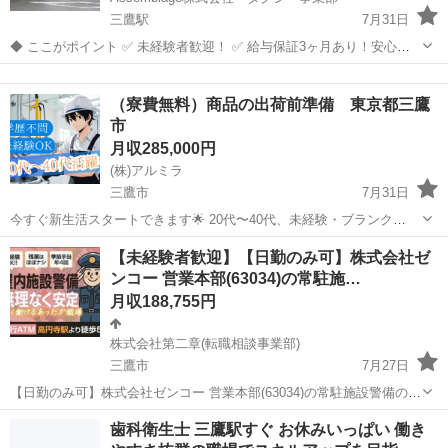
三鷹駅
7月31日
◆ ここがポイント ✅ 未経験者歓迎！ ✅ 給与保証3ヶ月あり！安心し
てスタート可能 ✅ アプリ配車＋無線で安定収入🚖 ✅ 入社祝い金・紹
東京
三鷹市
三鷹駅
ドライバー
未経験
介料あり ✅ 寮完備＆初年度は半年間家賃無料 【🧾給与“保証”されて
（寮費無料）商品の出荷前準備 東京都三鷹
ま...
市
月収285,000円
(株)アルミラ
三鷹市
7月31日
今すぐ新生活スタートできます🌟 20代〜40代、未経験・ブランク
OK！ 〇●LINEからの応募が可能になりました♪●〇 下記URLよりお友
東京
三鷹市
工場
未経験
【未経験者歓迎】【日勤のみ可】株式会社ゼ
達登録をお願いします☆ URL: https://lin.ee...
ンコー 営業本部(63034)の常駐施…
月収188,755円
株式会社第二章(転職相談事業部)
三鷹市
7月27日
【日勤のみ可】株式会社ゼンコー 営業本部(63034)の常駐施設警備の正
社員 - 三鷹駅 【応募先企業名】株式会社第二章(転職相談事業部) 【雇
東京
三鷹市
警備員
歯科衛生士 三鷹駅すぐ お休みいっぱい 働き
用形態】正社員【人材紹介】 【職種】警備員・警備関連 【応募資格】