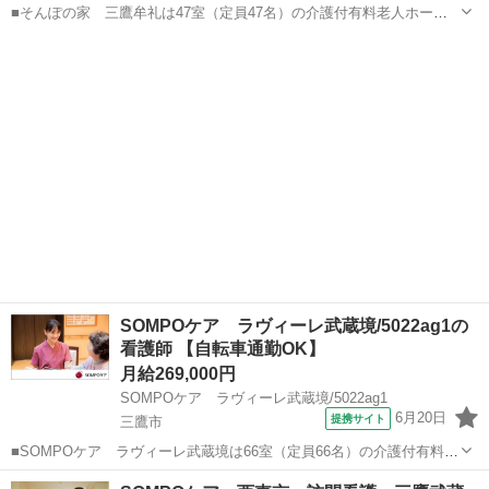
■そんぽの家 三鷹牟礼は47室（定員47名）の介護付有料老人ホーム
です。～主なお仕事～・ご入居者さまの健康管理・急変時の対応・往
東京
三鷹市
看護師
診医や薬剤師との連携・服薬管理・医療行為インスリン注射、血糖測
定、経管栄養、CVポート、気管内吸...
SOMPOケア ラヴィーレ武蔵境/5022ag1の
看護師 【自転車通勤OK】
月給269,000円
SOMPOケア ラヴィーレ武蔵境/5022ag1
6月20日
提携サイト
三鷹市
■SOMPOケア ラヴィーレ武蔵境は66室（定員66名）の介護付有料老
人ホームです。～主なお仕事～・ご入居者さまの健康管理・急変時の
東京
三鷹市
看護師