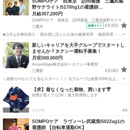
SOMPOケア 西東京 訪問看護 三鷹武蔵
対応・往診医や薬剤師との連携・服薬管理・医療行為インスリン注
野サテライト/5170hg1の看護師…
射、血糖測定、経管栄養、CVポー...
月給307,200円
SOMPOケア 西東京 訪問看護 三鷹武蔵野サテライト/5170hg1
6月20日
提携サイト
三鷹市
■◎主な仕事内容◎ ・既往歴に応じた心身の健康管理 ・服薬管理 ・機
能訓練 ・医療的処置 ・入浴等保清の援助 ・家族への介護指導 ・利用
東京
三鷹市
看護師
新しいキャリアを大手グループでスタートし
者様に関わる多職種との情報交換、連携 ・記録、報告書の作成 ----------
ませんか？タクシー運転手募集！
---...
月収500,000円
Assemblage株式会社ータクシー事業部
三鷹駅
6月19日
＼経験ゼロからでも安心スタート！／ 当グループは創業100年以上の
歴史を誇ります。「ホスピタリティ・ドライビング」をモットーに、
東京
三鷹市
三鷹駅
ドライバー
タクシードライバー
【求】着なくなった着物、買います👘
お客様へ最高のサービスを提供しています。 「未経験だけど大丈
状態が悪くてもOK！最大限買取します
夫？」「まずは話を聞いて...
Ad
プリフラ
SOMPOケア ラヴィーレ武蔵境/5022ag1の
看護師 【自転車通勤OK】