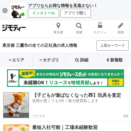
アプリならお得な情報を見逃さない！
インストール
アプリで開く
東京都
検索
ログイン
投稿
東京都 三鷹市の全ての正社員の求人情報
人気キーワード
エリア
カテゴリ
詳細
新着順
【子どもが遊ばなくなった🧸】玩具を査定
状態が悪くてもOK！最大限買取します
Ad
プリフラ
最短入社可能｜工場未経験歓迎