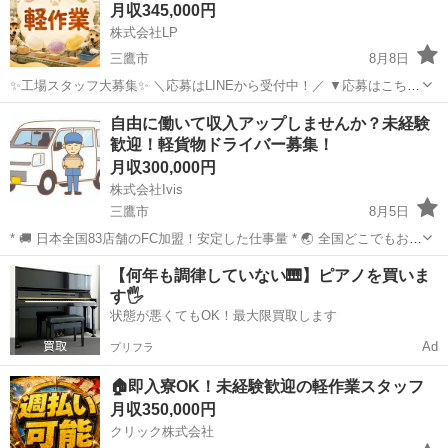
月収345,000円
株式会社LP
三鷹市
8月8日
✨工場スタッフ大募集✨ ＼応募はLINEから受付中！／ ▼応募はこちら
https://lin.ee/wSdk4Ka ご登録後に簡単な内容を送っていただくだけ！
東京
三鷹市
工場
未経験
自由に働いて収入アップしませんか？未経験
担当スタッフが順番にご案内いたします。 ...
歓迎！軽貨物ドライバー募集！
月収300,000円
株式会社Ivis
三鷹市
8月5日
* 🚚 日本全国83店舗のFC加盟！安定した仕事量 * 🌏 全国どこでもお仕
事をご紹介可能 * 💰 月収30万円～70万円以上も可能（稼働量による）
東京
三鷹市
ドライバー
未経験
【何年も調律していない🎹】ピアノを買いま
* 📅 シフト自由！週1日・副業・土日だけでもOK * 🚗 車両レ...
す🖐️
状態が悪くてもOK！最大限買取します
Ad
プリフラ
🏠即入寮OK！未経験歓迎の軽作業スタッフ
月収350,000円
クリック株式会社