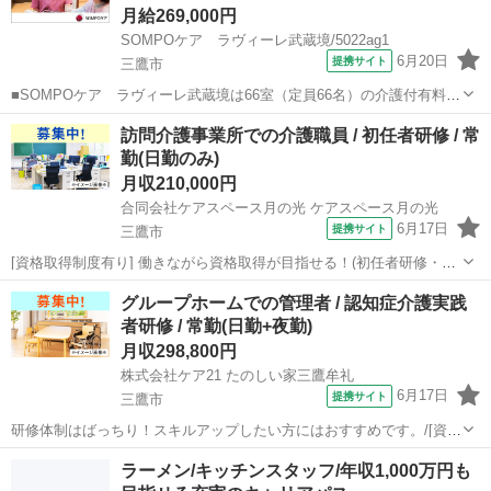
月給269,000円
SOMPOケア ラヴィーレ武蔵境/5022ag1
6月20日
提携サイト
三鷹市
■SOMPOケア ラヴィーレ武蔵境は66室（定員66名）の介護付有料老
人ホームです。～主なお仕事～・ご入居者さまの健康管理・急変時の
東京
三鷹市
看護師
訪問介護事業所での介護職員 / 初任者研修 / 常
対応・往診医や薬剤師との連携・服薬管理・医療行為インスリン注
勤(日勤のみ)
射、血糖測定、経管栄養、CVポー...
月収210,000円
合同会社ケアスペース月の光 ケアスペース月の光
6月17日
提携サイト
三鷹市
[資格取得制度有り] 働きながら資格取得が目指せる！(初任者研修・実
務者研修・介護福祉士)/20代・30代が活躍できる！ 【施設名】 合同会
東京
三鷹市
介護福祉士
グループホームでの管理者 / 認知症介護実践
社ケアスペース月の光 ケアスペース月の光 【勤務地】 東京都 三鷹市
者研修 / 常勤(日勤+夜勤)
【アクセ...
月収298,800円
株式会社ケア21 たのしい家三鷹牟礼
6月17日
提携サイト
三鷹市
研修体制はばっちり！スキルアップしたい方にはおすすめです。/[資格
取得制度有り] 働きながら資格取得が目指せる！(初任者研修・実務者
東京
三鷹市
介護士
ラーメン/キッチンスタッフ/年収1,000万円も
研修・介護福祉士)/定年65歳以上/利用者人数５０人以下 【施設名】 株