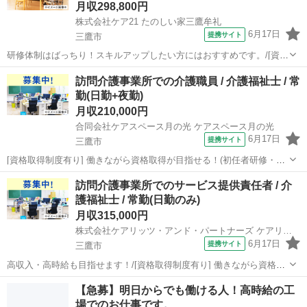
月収298,800円
株式会社ケア21 たのしい家三鷹牟礼
6月17日
提携サイト
三鷹市
研修体制はばっちり！スキルアップしたい方にはおすすめです。/[資格
取得制度有り] 働きながら資格取得が目指せる！(初任者研修・実務者
東京
三鷹市
介護士
訪問介護事業所での介護職員 / 介護福祉士 / 常
研修・介護福祉士)/定年65歳以上/利用者人数５０人以下 【施設名】 株
勤(日勤+夜勤)
式会社ケア21 た...
月収210,000円
合同会社ケアスペース月の光 ケアスペース月の光
6月17日
提携サイト
三鷹市
[資格取得制度有り] 働きながら資格取得が目指せる！(初任者研修・実
務者研修・介護福祉士)/20代・30代が活躍できる！ 【施設名】 合同会
東京
三鷹市
介護福祉士
訪問介護事業所でのサービス提供責任者 / 介
社ケアスペース月の光 ケアスペース月の光 【勤務地】 東京都 三鷹市
護福祉士 / 常勤(日勤のみ)
【アクセ...
月収315,000円
株式会社ケアリッツ・アンド・パートナーズ ケアリッツ仙川
6月17日
提携サイト
三鷹市
高収入・高時給も目指せます！/[資格取得制度有り] 働きながら資格取
得が目指せる！(初任者研修・実務者研修・介護福祉士)/定年65歳以上
東京
三鷹市
介護福祉士
【急募】明日からでも働ける人！高時給の工
【施設名】 株式会社ケアリッツ・アンド・パートナーズ ケアリッツ仙
場でのお仕事です。
川 【勤務地】 ...