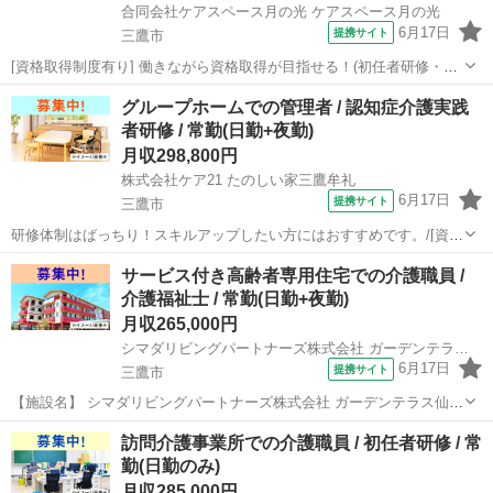
合同会社ケアスペース月の光 ケアスペース月の光
6月17日
提携サイト
三鷹市
[資格取得制度有り] 働きながら資格取得が目指せる！(初任者研修・実
務者研修・介護福祉士)/20代・30代が活躍できる！ 【施設名】 合同会
東京
三鷹市
介護福祉士
グループホームでの管理者 / 認知症介護実践
社ケアスペース月の光 ケアスペース月の光 【勤務地】 東京都 三鷹市
者研修 / 常勤(日勤+夜勤)
【アクセ...
月収298,800円
株式会社ケア21 たのしい家三鷹牟礼
6月17日
提携サイト
三鷹市
研修体制はばっちり！スキルアップしたい方にはおすすめです。/[資格
取得制度有り] 働きながら資格取得が目指せる！(初任者研修・実務者
東京
三鷹市
介護士
サービス付き高齢者専用住宅での介護職員 /
研修・介護福祉士)/定年65歳以上/利用者人数５０人以下 【施設名】 株
介護福祉士 / 常勤(日勤+夜勤)
式会社ケア21 た...
月収265,000円
シマダリビングパートナーズ株式会社 ガーデンテラス仙川
6月17日
提携サイト
三鷹市
【施設名】 シマダリビングパートナーズ株式会社 ガーデンテラス仙川
【勤務地】 東京都 三鷹市 【アクセス】 仙川駅から徒歩18分 仙川駅/
東京
三鷹市
介護福祉士
訪問介護事業所での介護職員 / 初任者研修 / 常
千歳烏山駅/つつじケ丘駅 【雇用形態】常勤(日勤+夜勤) 【募集職種】
勤(日勤のみ)
介...
月収285,000円