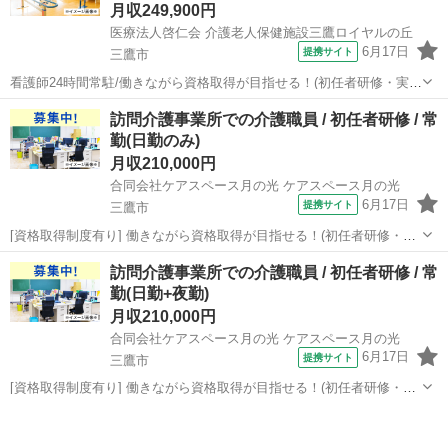
月収249,900円
医療法人啓仁会 介護老人保健施設三鷹ロイヤルの丘
6月17日
提携サイト
三鷹市
看護師24時間常駐/働きながら資格取得が目指せる！(初任者研修・実務
者研修・介護福祉士) 【施設名】 医療法人啓仁会 介護老人保健施設三
東京
三鷹市
介護福祉士
訪問介護事業所での介護職員 / 初任者研修 / 常
鷹ロイヤルの丘 【勤務地】 東京都 三鷹市 【アクセス】 仙川駅/つつ
勤(日勤のみ)
じケ丘駅/柴...
月収210,000円
合同会社ケアスペース月の光 ケアスペース月の光
6月17日
提携サイト
三鷹市
[資格取得制度有り] 働きながら資格取得が目指せる！(初任者研修・実
務者研修・介護福祉士)/20代・30代が活躍できる！ 【施設名】 合同会
東京
三鷹市
介護福祉士
訪問介護事業所での介護職員 / 初任者研修 / 常
社ケアスペース月の光 ケアスペース月の光 【勤務地】 東京都 三鷹市
勤(日勤+夜勤)
【アクセ...
月収210,000円
合同会社ケアスペース月の光 ケアスペース月の光
6月17日
提携サイト
三鷹市
[資格取得制度有り] 働きながら資格取得が目指せる！(初任者研修・実
務者研修・介護福祉士)/20代・30代が活躍できる！ 【施設名】 合同会
東京
三鷹市
介護福祉士
社ケアスペース月の光 ケアスペース月の光 【勤務地】 東京都 三鷹市
【アクセ...