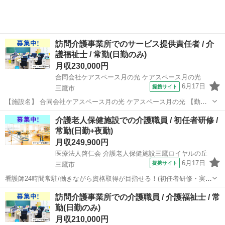
訪問介護事業所でのサービス提供責任者 / 介
護福祉士 / 常勤(日勤のみ)
月収230,000円
合同会社ケアスペース月の光 ケアスペース月の光
6月17日
提携サイト
三鷹市
【施設名】 合同会社ケアスペース月の光 ケアスペース月の光 【勤務
地】 東京都 三鷹市 【アクセス】 仙川駅/つつじケ丘駅/三鷹台駅 【雇
東京
三鷹市
介護福祉士
介護老人保健施設での介護職員 / 初任者研修 /
用形態】常勤(日勤のみ) 【募集職種】サービス提供責任者 【給与情
常勤(日勤+夜勤)
報】 ...
月収249,900円
医療法人啓仁会 介護老人保健施設三鷹ロイヤルの丘
6月17日
提携サイト
三鷹市
看護師24時間常駐/働きながら資格取得が目指せる！(初任者研修・実務
者研修・介護福祉士) 【施設名】 医療法人啓仁会 介護老人保健施設三
東京
三鷹市
介護福祉士
訪問介護事業所での介護職員 / 介護福祉士 / 常
鷹ロイヤルの丘 【勤務地】 東京都 三鷹市 【アクセス】 仙川駅/つつ
勤(日勤のみ)
じケ丘駅/柴...
月収210,000円