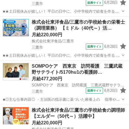
6月28日
提携サイト
三鷹市
■★土日祝休みが嬉しい！ 平日の日中に、小中学校内で給食を作る調
理のお仕事です。 揚げパンのような定番料理はもちろん行事食・郷土
東京
三鷹市
調理師
株式会社東洋食品/三鷹市の学校給食の栄養士
料理・世界の料理など、 献立種類も豊富で、料理の知識も広がりま
（調理業務） 【ミドル（40代～）活…
す。 【仕事内容詳細】 ・食材...
月給220,000円
株式会社東洋食品/三鷹市
6月28日
提携サイト
三鷹市
■★土日祝休みが嬉しい！ 平日の日中に、小中学校内で給食を作る 調
理のお仕事 学校内厨房での調理になるため、子ども達 から「美味しか
東京
三鷹市
栄養士
SOMPOケア 西東京 訪問看護 三鷹武蔵
った」など、直接声を掛けて もらえたりするのも、この仕事の魅力で
野サテライト/5170hu1の看護師…
す。 【仕事内容詳細】 ...
月給477,200円
SOMPOケア 西東京 訪問看護 三鷹武蔵野サテライト/5170hu1
6月20日
提携サイト
三鷹市
■◎主な仕事内容◎ ・主治医の指示書に基づいた療養上の 指導や医
療処置、モニタリング ・利用者、家族様へのサービスのご説明と契約
東京
三鷹市
看護師
株式会社東洋食品/三鷹市の学校給食の調理師
・介護職、ケアマネジャー、医師等の 連携職種、機関との情報連携
【エルダー（50代～）活躍中】
・スタッフ教育 ・事業所の...
月給220,000円