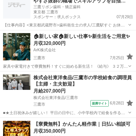
やすさ抜群の職場でスキルアップを目指…
・年齢要件...
三鷹リボン歯科・矯正歯科
東京都 三鷹市
スポンサー：求人ボックス
07月29日
【仕事内容】<東京都武蔵野市>歯科衛生士の求人/三鷹駅すぐ お休み
いっぱい 働きやすさ抜群の職場でスキルアップを目指しましょう!! 三
正社員
🏠新しい家🏠新しい仕事✨新生活をご用意✨
鷹駅すぐ お休みいっぱい 働きやすさ抜群の職場でスキルアップを目指
月収320,000円
しましょう!! 特徴: 三鷹リ...
ArK株式会社
三鷹市
7月25日
家具や家電付きで寮費無料！すぐに始める新生活！ 《給与》 ３２万円
以上！ 《勤務時間》 日勤 8：00～17：00 夜勤 20：00～5：00 ２
東京
三鷹市
工場
未経験
株式会社東洋食品/三鷹市の学校給食の調理員
交代制 1週間交代になります 残業時間目安 月/20時間...
【主婦・主夫歓迎】
月給207,000円
株式会社東洋食品/三鷹市
6月28日
提携サイト
三鷹市
■★土日祝休みが嬉しい！ 平日の日中に、小中学校内で給食を作る調
理のお仕事です。 揚げパンのような定番料理はもちろん行事食・郷土
東京
三鷹市
調理師
【寮費無料】かんたん軽作業｜日払い相談可
料理・世界の料理など、 献立種類も豊富で、料理の知識も広がりま
月収350,000円
す。 【仕事内容詳細】 ・食材...