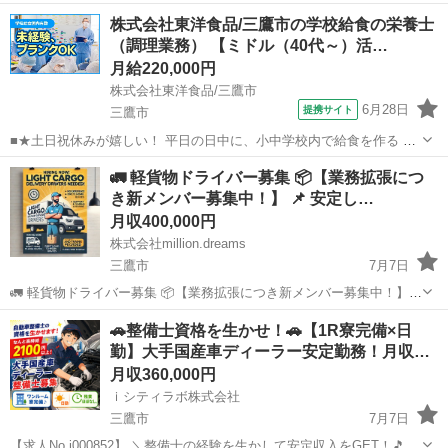
株式会社東洋食品/三鷹市の学校給食の栄養士
（調理業務） 【ミドル（40代～）活…
月給220,000円
株式会社東洋食品/三鷹市
6月28日
提携サイト
三鷹市
■★土日祝休みが嬉しい！ 平日の日中に、小中学校内で給食を作る 調
理のお仕事 学校内厨房での調理になるため、子ども達 から「美味しか
東京
三鷹市
栄養士
🚛 軽貨物ドライバー募集 📦【業務拡張につ
った」など、直接声を掛けて もらえたりするのも、この仕事の魅力で
き新メンバー募集中！】 📌 安定し…
す。 【仕事内容詳細】 ...
月収400,000円
株式会社million.dreams
三鷹市
7月7日
🚛 軽貨物ドライバー募集 📦【業務拡張につき新メンバー募集中！】
📌 安定した仕事量で長期的に働ける！ 📌 未経験OK！充実した研修＆
東京
三鷹市
ドライバー
未経験
🚗整備士資格を生かせ！🚗【1R寮完備×日
サポート体制 📌 働き方の自由度が高く、ライフスタイルに合わせた勤
勤】大手国産車ディーラー安定勤務！月収…
務が可能！ 📦 お仕...
月収360,000円
ｉシティラボ株式会社
三鷹市
7月7日
【求人No.i000852】 ＼整備士の経験を生かして安定収入をGET！🎵／