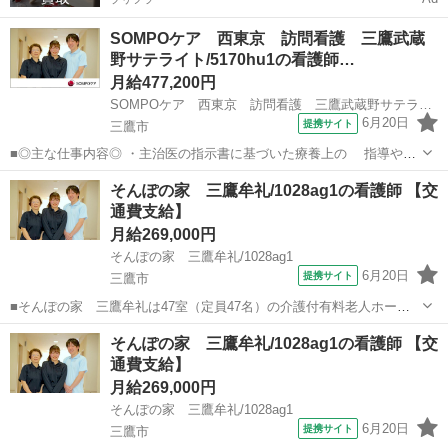
SOMPOケア 西東京 訪問看護 三鷹武蔵
野サテライト/5170hu1の看護師…
月給477,200円
SOMPOケア 西東京 訪問看護 三鷹武蔵野サテライト/5170hu1
6月20日
提携サイト
三鷹市
■◎主な仕事内容◎ ・主治医の指示書に基づいた療養上の 指導や医
療処置、モニタリング ・利用者、家族様へのサービスのご説明と契約
東京
三鷹市
看護師
そんぽの家 三鷹牟礼/1028ag1の看護師 【交
・介護職、ケアマネジャー、医師等の 連携職種、機関との情報連携
通費支給】
・スタッフ教育 ・事業所の...
月給269,000円
そんぽの家 三鷹牟礼/1028ag1
6月20日
提携サイト
三鷹市
■そんぽの家 三鷹牟礼は47室（定員47名）の介護付有料老人ホーム
です。～主なお仕事～・ご入居者さまの健康管理・急変時の対応・往
東京
三鷹市
看護師
そんぽの家 三鷹牟礼/1028ag1の看護師 【交
診医や薬剤師との連携・服薬管理・医療行為インスリン注射、血糖測
通費支給】
定、経管栄養、CVポート、気管内吸...
月給269,000円
そんぽの家 三鷹牟礼/1028ag1
6月20日
提携サイト
三鷹市