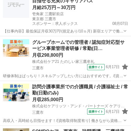
目指せる充実のキャリアパス
式会社ケア21 た...
月給25万円～30万円
壱角家 三鷹駅前店
東京都 三鷹市
スポンサー：求人ボックス
08月07日
【仕事内容】最低保証月収30万円!(規定あり/10ヵ月) 新宿エリアで働け
る飲食経験者の方を大募集! 10ヵ月間で店舗オペレーションや店舗運営
正社員
グループホームでの管理者 / 認知症対応型サ
について経験を積み、ステップアップを目指していただきます。 明確
ービス事業管理者研修 / 常勤(日…
な評価制度があり、定期的...
月収298,800円
株式会社ケア21 たのしい家三鷹牟礼
6月17日
提携サイト
三鷹市
研修体制はばっちり！スキルアップしたい方にはおすすめです。/[資格
取得制度有り] 働きながら資格取得が目指せる！(初任者研修・実務者
東京
三鷹市
介護士
訪問介護事業所での介護職員 / 介護福祉士 / 常
研修・介護福祉士)/定年65歳以上/利用者人数５０人以下 【施設名】 株
勤(日勤のみ)
式会社ケア21 た...
月収285,000円
株式会社ケアリッツ・アンド・パートナーズ ケアリッツ仙川
6月17日
提携サイト
三鷹市
高収入・高時給も目指せます！/[資格取得制度有り] 働きながら資格取
得が目指せる！(初任者研修・実務者研修・介護福祉士)/20代・30代が
東京
三鷹市
介護福祉士