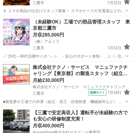
三鷹市
7月31日
📱 スマホ用品の仕分けスタッフ募集！ スマホケースや充電器などの仕
分け・検品を行うシンプルなお仕事です♪
東京
三鷹市
工場
（未経験OK）工場での部品管理スタッフ 東
━━━━━━━━━━━━━━━━ 📲 ご応募はこちら（24時間受付
京都三鷹市
中） https://lin.ee/...
月収285,000円
（株）アルミラ
三鷹市
7月31日
／ 20代～40代活躍中☆彡 ＼ ☆…・安心のサポート体制・…☆ ◇ 住ま
いの心配ゼロ！ ◇ • 個室1R完全無料！ • 即日入寮OK！など ◇ 所持金
東京
三鷹市
工場
未経験
株式会社テクノ・サービス マニュファクチ
ゼロでもスタートできる！ ...
ャリング【東京都】の製造スタッフ（組立…
月給230,000円
株式会社テクノ・サービス マニュファクチャリング【東京都】
7月18日
提携サイト
三鷹市
■製造業や工場での作業（組立・加工・目視検査・機械操作など） 具
体的には・・・ 製品に不備がないか目視チェック 部品を機械にセット
東京
三鷹市
倉庫管理
【三鷹で安定高収入】運転手が未経験の方で
してボタン操作などなど 複雑な作業や力仕事はほとんどなく覚えやす
も安心の研修制度充実！
いものばかり！ 未経験の方...
月収400,000円
Assemblage株式会社ータクシー事業部