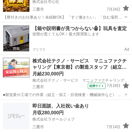
株式会社尽心社
三鷹市
7月24日
【寮付きのお仕事あり！未経験OK】 「すぐ働きたい」 「住む場所も
一緒に探したい」 「給料日までのお金が心配」 そんな方もまずはご相
東京
三鷹市
工場
未経験
【箱や説明書が見つからない🤖】玩具を査定
談ください！ ◎ 未経験OKのお仕事多数 ◎ 寮付き求人あり ◎ ...
状態が悪くてもOK！最大限買取します
Ad
プリフラ
株式会社テクノ・サービス マニュファクチ
ャリング【東京都】の製造スタッフ（組立…
月給230,000円
株式会社テクノ・サービス マニュファクチャリング【東京都】
7月18日
提携サイト
三鷹市
■製造業や工場での作業（組立・加工・目視検査・機械操作など） 具
体的には・・・ 製品に不備がないか目視チェック 部品を機械にセット
東京
三鷹市
倉庫管理
即日面談、入社祝い金あり
してボタン操作などなど 複雑な作業や力仕事はほとんどなく覚えやす
月収280,000円
いものばかり！ 未経験の方...
株式会社ラポールジョブ
三鷹市
7月14日