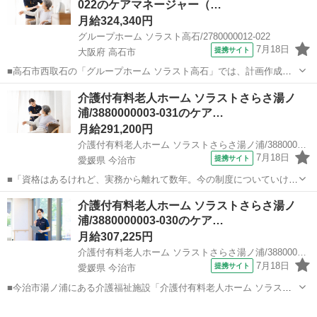
022のケアマネージャー（…
月給324,340円
グループホーム ソラスト高石/2780000012-022
7月18日
提携サイト
大阪府 高石市
■高石市西取石の「グループホーム ソラスト高石」では、計画作成担
当者として活躍いただける正社員を募集中。施設ケアマネ未経験の方
大阪
高石市
ケアマネージャー
介護付有料老人ホーム ソラストさらさ湯ノ
や、現場を離れていたブランクのある方も大歓迎です。 ■ 資格更新
浦/3880000003-031のケア…
も、実務への一歩も全力サポート...
月給291,200円
介護付有料老人ホーム ソラストさらさ湯ノ浦/3880000003-031
7月18日
提携サイト
愛媛県 今治市
■「資格はあるけれど、実務から離れて数年。今の制度についていける
かな？」 「子どもの成長に合わせて、そろそろ正社員に戻りたいけれ
愛媛
今治市
ケアマネージャー
介護付有料老人ホーム ソラストさらさ湯ノ
ど、家庭との両立が不安…」 そんな悩みを持つあなたへ。 今治市湯ノ
浦/3880000003-030のケア…
浦にある介護福祉施設「介護付有...
月給307,225円
介護付有料老人ホーム ソラストさらさ湯ノ浦/3880000003-030
7月18日
提携サイト
愛媛県 今治市
■今治市湯ノ浦にある介護福祉施設「介護付有料老人ホーム ソラスト
さらさ湯ノ浦」にて、正社員のケアマネジャー（計画作成担当者）を
愛媛
今治市
ケアマネージャー
大募集！ 〇月給30万円以上の高待遇でお迎え！ ケアマネジャーとして