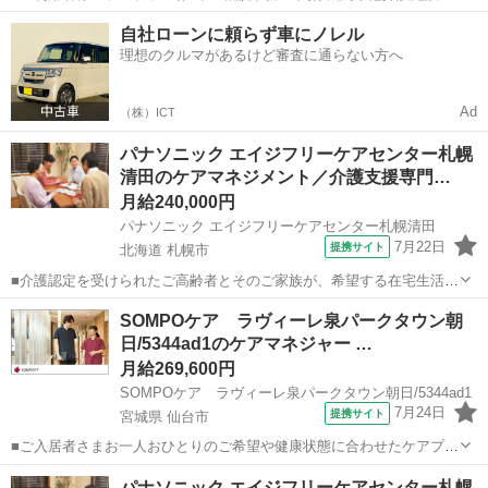
のサービス調整をお願いしています。 ■月給 ［1］主任：314,500円～
京都
京都市
ケアマネージャー
自社ローンに頼らず車にノレル
［2］289,500円～ ※基本給250,000円＋職能手当16,000円＋精勤手...
理想のクルマがあるけど審査に通らない方へ
Ad
（株）ICT
パナソニック エイジフリーケアセンター札幌
清田のケアマネジメント／介護支援専門…
月給240,000円
パナソニック エイジフリーケアセンター札幌清田
7月22日
提携サイト
北海道 札幌市
■介護認定を受けられたご高齢者とそのご家族が、希望する在宅生活が
できるよう相談援助業務にて支援を行います。 【介護保険制度に基づ
北海道
札幌市
ケアマネージャー
SOMPOケア ラヴィーレ泉パークタウン朝
いたケアマネジャー業務全般】 アセスメント・ケアプラン作成・サー
日/5344ad1のケアマネジャー …
ビス調整・給付管理などの一連の業...
月給269,600円
SOMPOケア ラヴィーレ泉パークタウン朝日/5344ad1
7月24日
提携サイト
宮城県 仙台市
■ご入居者さまお一人おひとりのご希望や健康状態に合わせたケアプラ
ンの作成をお願いします。 ・車椅子で生活される方に有効なリハビリ
宮城
仙台市
ケアマネージャー
パナソニック エイジフリーケアセンター札幌