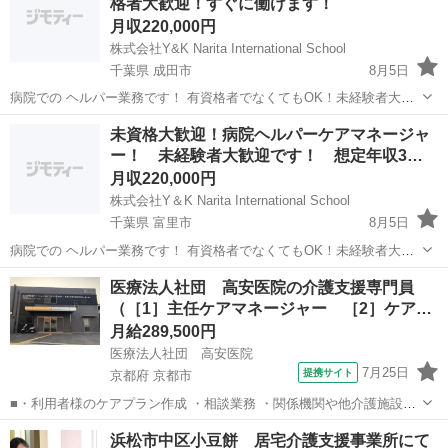
格者大歓迎！すぐに働けます！
月収220,000円
株式会社Y&K Narita International School
千葉県 成田市
8月5日
病院での ヘルパー業務です！ 有資格者でなくてもOK！未経験者大歓
迎です！ 年齢不問！ 基本給:基本給:157,000~ +調整手当8,000円 資格
千葉
成田市
ケアマネージャー
未資格大歓迎！病院ヘルパーケアマネージャ
手当:介護福祉士:3,000円 初任者研修...
ー！ 未経験者大歓迎です！ 想定年収3…
月収220,000円
株式会社Y＆K Narita International School
千葉県 富里市
8月5日
病院での ヘルパー業務です！ 有資格者でなくてもOK！未経験者大歓
迎です！ 今年卒業予定の高校3年生や新卒の方も大歓迎です！ 外国籍
千葉
富里市
ケアマネージャー
ヘルパー
医療法人社団 高安医院の介護支援専門員
の方も大歓迎です！ 働きながら資格を取得していただければ、給料や
（［1］主任ケアマネージャー ［2］ケア…
手当なども上がっ...
月給289,500円
医療法人社団 高安医院
7月25日
提携サイト
京都府 京都市
■・利用者様のケアプラン作成 ・相談業務 ・関係機関や他介護施設と
のサービス調整をお願いしています。 ■月給 ［1］主任：314,500円～
京都
京都市
ケアマネージャー
浜松市中区小豆餅 居宅介護支援事業所にて
［2］289,500円～ ※基本給250,000円＋職能手当16,000円＋精勤手...