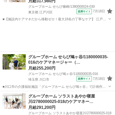
月給317,980円
グループホーム せらび篠崎/1380000024-030
7月18日
提携サイト
東京都 江戸川区
■【施設内ケアマネだから移動ゼロ！最大18名の丁寧なケア】 江戸川
区の「グループホーム せらび篠崎」では、正社員の計画作成担当者
東京
江戸川区
ケアマネージャー
（ケアマネージャー）を募集中。少人数制で利用者様の生活に寄り添
いながら、納得のいくケアプランが作...
グループホーム せらび鳩ヶ谷/1180000035-
016のケアマネージャー（…
月給255,200円
グループホーム せらび鳩ヶ谷/1180000035-016
7月18日
提携サイト
埼玉県 川口市
■川口市の介護福祉施設「グループホーム せらび鳩ヶ谷」で計画作成
担当者（正社員）大募集♪ ▼応募条件 ・介護福祉士または介護支援専
埼玉
川口市
ケアマネージャー
グループホーム ソラストあやか寝屋
門員の資格をお持ちの方。 ・認知症介護実践者研修修了の方。 計画作
川/2780000025-018のケアマネー…
成担当者業務が未経験の方や...
月給291,200円
グループホーム ソラストあやか寝屋川/2780000025-018