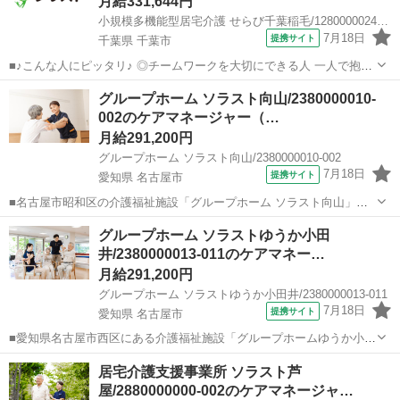
月給331,644円
小規模多機能型居宅介護 せらび千葉稲毛/1280000024-019
7月18日
提携サイト
千葉県 千葉市
■♪こんな人にピッタリ♪ ◎チームワークを大切にできる人 一人で抱え
込む居宅と違い、すぐそばに看護師や介護職がいます。「これどう思
千葉
千葉市
ケアマネージャー
グループホーム ソラスト向山/2380000010-
う？」と周りを巻き込んで相談できる人に向いています♪ ◎臨機応変
002のケアマネージャー（…
な対応を楽しめる人 急な変更に...
月給291,200円
グループホーム ソラスト向山/2380000010-002
7月18日
提携サイト
愛知県 名古屋市
■名古屋市昭和区の介護福祉施設「グループホーム ソラスト向山」
で、ケアマネジャー（計画作成担当者）の求人募集。 ◎介護支援専門
愛知
名古屋市
ケアマネージャー
グループホーム ソラストゆうか小田
員更新研修の費用は会社が負担します！ 資格更新研修は、勤務扱い
井/2380000013-011のケアマネー…
（給与発生）として勤務日に受けて...
月給291,200円
グループホーム ソラストゆうか小田井/2380000013-011
7月18日
提携サイト
愛知県 名古屋市
■愛知県名古屋市西区にある介護福祉施設「グループホームゆうか小田
井」計画作成担当者（正社員）の求人募集です。 ◎介護支援専門員更
愛知
名古屋市
ケアマネージャー
居宅介護支援事業所 ソラスト芦
新研修の費用は会社が負担します！ 資格更新研修は、勤務扱い（給与
屋/2880000000-002のケアマネージャ…
発生）として勤務日に受けていた...