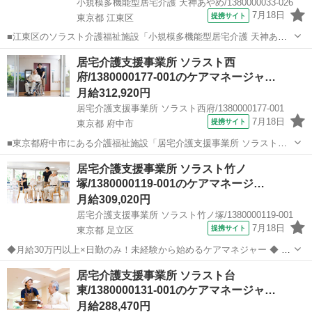
小規模多機能型居宅介護 天神あやめ/1380000033-026
7月18日
提携サイト
東京都 江東区
■江東区のソラスト介護福祉施設「小規模多機能型居宅介護 天神あや
め」で計画作成担当者の求人募集。 事業所は、亀戸大天神、亀戸野球
東京
江東区
ケアマネージャー
居宅介護支援事業所 ソラスト西
場のそば。JR総武線と東武亀戸線の2路線利用可能です。 未経験OK！
府/1380000177-001のケアマネージャ…
介護支援専門員資格を活かし...
月給312,920円
居宅介護支援事業所 ソラスト西府/1380000177-001
7月18日
提携サイト
東京都 府中市
■東京都府中市にある介護福祉施設「居宅介護支援事業所 ソラスト西
府」での新規ケアマネジャー大募集★ ソラストの【正社員】として安
東京
府中市
ケアマネージャー
居宅介護支援事業所 ソラスト竹ノ
定して働けます♪ 介護支援専門員の資格をお持ちであれば、みんなに
塚/1380000119-001のケアマネージ…
チャンス♪ 実務未経験大歓迎で...
月給309,020円
居宅介護支援事業所 ソラスト竹ノ塚/1380000119-001
7月18日
提携サイト
東京都 足立区
◆月給30万円以上×日勤のみ！未経験から始めるケアマネジャー ◆ 足
立区の『居宅介護支援事業所 ソラスト竹ノ塚』では、正社員のケアマ
東京
足立区
ケアマネージャー
居宅介護支援事業所 ソラスト台
ネジャーを募集中です！「竹ノ塚駅」から徒歩5分と通勤もラクラク♪
東/1380000131-001のケアマネージャ…
介護支援専門員の試験...
月給288,470円