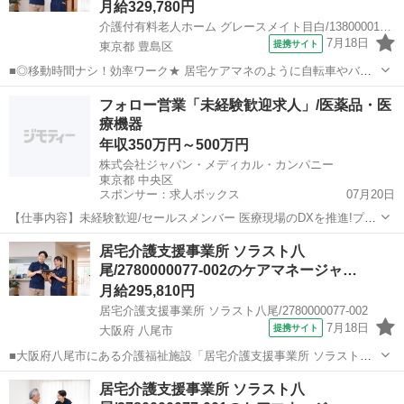
月給329,780円
介護付有料老人ホーム グレースメイト目白/1380000188-036
7月18日
提携サイト
東京都 豊島区
■◎移動時間ナシ！効率ワーク★ 居宅ケアマネのように自転車やバイ
クで走まわる必要はありません！担当する入居者さまは同じ建物内に
東京
豊島区
ケアマネージャー
フォロー営業「未経験歓迎求人」/医薬品・医
います。雨の日も風の日も施設内で業務が完結★ ◎変化にすぐに気づ
療機器
ける距離感★ 毎日顔を合わせるか...
年収350万円～500万円
株式会社ジャパン・メディカル・カンパニー
東京都 中央区
スポンサー：求人ボックス
07月20日
【仕事内容】未経験歓迎/セールスメンバー 医療現場のDXを推進!プロ
ダクト活用支援&フォロー営業で、医療従事者と患者の未来を支えませ
正社員
居宅介護支援事業所 ソラスト八
んか? 仕事内容: 私たちは最先端の3Dプリント技術を用いた医療Tech
尾/2780000077-002のケアマネージャ…
のベンチャー企業です。医療...
月給295,810円
居宅介護支援事業所 ソラスト八尾/2780000077-002
7月18日
提携サイト
大阪府 八尾市
■大阪府八尾市にある介護福祉施設「居宅介護支援事業所 ソラスト八
尾」で主任ケアマネージャー（正社員）の求人募集。 主任介護支援専
大阪
八尾市
ケアマネージャー
居宅介護支援事業所 ソラスト八
門員の資格を活かし、創業60年の安定企業で正社員として安定して働