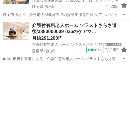
介護老人保健施設 介護支援専門員 ケアマネジャー ／ 株式会社Going
静岡県 清水駅
7月20日
静岡市清水区 介護老人保健施設での介護支援専門員 ケアマネジャー
を募集しております。 ◆仕事内容◆ 介護老人施設内のケアマネージャ
静岡
静岡市
清水駅
ケアマネージャー
業務
介護付有料老人ホーム ソラストさらさ道
ー業務。 入所者様の日常生活の把握（モニタリング） 入所者様のケア
後/3880000009-036のケアマ…
マネ業務（ケアプ...
月給291,200円
介護付有料老人ホーム ソラストさらさ道後/3880000009-036
7月18日
提携サイト
愛媛県 松山市
■松山市祝谷東町にある「介護付有料老人ホーム ソラストさらさ道
後」は、スタッフ間の距離が近く、気軽に相談し合える環境です♪ 一
愛媛
松山市
ケアマネージャー
緒にお茶を飲んだりお散歩をしたり、日々の暮らしを共にするからこ
そ、ご利用者様の本当の想いやこれま...