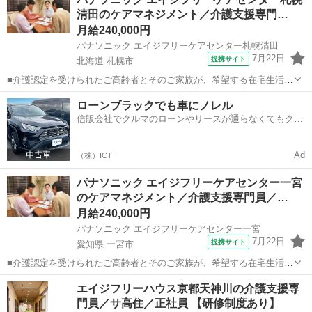
は？ ・いろいろな症状をお持ちの方に合わせた食事は？ ・ご入居者さ
清田のケアマネジメント／介護支援専門…
まが楽しめるレクリエーション...
月給240,000円
パナソニック エイジフリーケアセンター札幌清田
7月22日
提携サイト
北海道 札幌市
■介護認定を受けられたご高齢者とそのご家族が、希望する在宅生活が
できるよう相談援助業務にて支援を行います。 【介護保険制度に基づ
北海道
札幌市
ケアマネージャー
ローンブラックでも車にノレル
いたケアマネジャー業務全般】 アセスメント・ケアプラン作成・サー
信販会社でクルマのローンやリースが通らなくてもクル
ビス調整・給付管理などの一連の業...
マをご利用いただけるサービスがあります！
Ad
（株）ICT
パナソニック エイジフリーケアセンター一宮
のケアマネジメント／介護支援専門員／…
月給240,000円
パナソニック エイジフリーケアセンター一宮
7月22日
提携サイト
愛知県 一宮市
■介護認定を受けられたご高齢者とそのご家族が、希望する在宅生活が
できるよう相談援助業務にて支援を行います。 【介護保険制度に基づ
愛知
一宮市
ケアマネージャー
エイジフリーハウス京都天神川の介護支援専
いたケアマネジャー業務全般】 アセスメント・ケアプラン作成・サー
門員／サ高住／正社員 【研修制度あり】
ビス調整・給付管理などの一連の業...