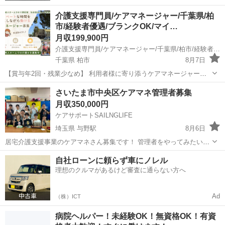
介護支援専門員/ケアマネージャー/千葉県/柏
市/経験者優遇/ブランクOK/マイ…
月収199,900円
介護支援専門員/ケアマネージャー/千葉県/柏市/経験者優遇/ブランクOK/マイカー通勤OK/交通費支給/昇給あり/賞与あり/住宅手当あり/退職金制度あり/福利厚生充実
千葉県 柏市
8月7日
【賞与年2回・残業少なめ】 利用者様に寄り添うケアマネージャー募
集！有給も取得しやすく、プライベートとの両立も可能。無理なく長
千葉
柏市
ケアマネージャー
業務
さいたま市中央区ケアマネ管理者募集
く働きながら、しっかりスキルアップできる職場です。 地域に寄り添
月収350,000円
う福祉施設で、あなたの経験...
ケアサポートSAILNGLIFE
埼玉県 与野駅
8月6日
居宅介護支援事業のケアマネさん募集です！ 管理者をやってみたい方
も大歓迎です。 訪問看護を併設しており協力しながら業務に向き合う
埼玉
さいたま市
与野駅
ケアマネージャー
業務
自社ローンに頼らず車にノレル
ことができます。 土日祝日完全休みの 年間休日120日です！！ 残業も
理想のクルマがあるけど審査に通らない方へ
年間通してありません...
Ad
（株）ICT
病院ヘルパー！未経験OK！無資格OK！有資