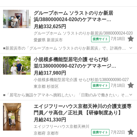
グループホーム ソラストのりか新居
浜/3880000024-020のケアマネー…
月給332,625円
グループホーム ソラストのりか新居浜/3880000024-020
7月18日
提携サイト
愛媛県 新居浜市
■新居浜市の「グループホーム ソラストのりか新居浜」で、計画作成
担当者（ケアマネジャー）を募集中！ ★創業60年以上の大手だからこ
愛媛
新居浜市
ケアマネージャー
小規模多機能型居宅介護 せらび杉
その好待遇 月給33万円以上◎夜勤手当や賞与もある納得の好待遇。 大
並/1380000090-027のケアマネージ…
手ならではの安定感のもと...
月給317,980円
小規模多機能型居宅介護 せらび杉並/1380000090-027
7月18日
提携サイト
東京都 杉並区
■「居宅から施設ケアマネへ挑戦したい」「日勤のみで働きたい」そん
な想いを抱える方必見。 杉並区の『小規模多機能型居宅介護 せらび杉
東京
杉並区
ケアマネージャー
エイジフリーハウス京都天神川の介護支援専
並』で、正社員の計画作成担当者を募集します！ ★求人のココがおす
門員／サ高住／正社員 【研修制度あり】
すめ ◎勤務は9:00～18...
月給241,330円
エイジフリーハウス京都天神川
7月22日
提携サイト
京都府 京都市