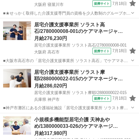
7月18日
提携サイト
大阪府 寝屋川市
■★せっかく取得した介護支援専門員の資格を少人数制のグループホー
ムで活かしませんか？★ 定員18名◎利用者さまの日常生活を自分の目
大阪
寝屋川市
ケアマネージャー
居宅介護支援事業所 ソラスト高
で確かめながら、ケアプランの作成ができるので、計画作成担当者デ
石/2780000008-001のケアマネージャ…
ビューにおすすめ♪ 大阪府寝屋...
月給276,230円
居宅介護支援事業所 ソラスト高石/2780000008-001
7月18日
提携サイト
大阪府 高石市
■大阪市高石市の「居宅介護支援事業所 ソラスト高石」でケアマネー
ジャー（介護支援専門員/正社員）求人募集！ ★ーオススメPoint！ー
大阪
高石市
ケアマネージャー
居宅介護支援事業所 ソラスト摩
★ ◎介護支援専門員の資格があれば実務未経験OK！ ◎身体介護兼務
耶/2880000022-015のケアマネージャ…
ナシ！夜勤ナシ！ 介...
月給286,020円
居宅介護支援事業所 ソラスト摩耶/2880000022-015
7月18日
提携サイト
兵庫県 神戸市
■神戸市灘区にある介護福祉施設「居宅介護支援事業所 ソラスト摩
耶」で主任ケアマネージャー（正社員）求人募集。 ≪未経験の方大歓
兵庫
神戸市
ケアマネージャー
小規模多機能型居宅介護 天神あや
迎≫ 主任介護支援専門員の資格をお持ちであれば、居宅ケアマネの経
め/1380000033-026のケアマネージ…
験がなくてもOK◎ 施設ケアマネ...
月給317,980円