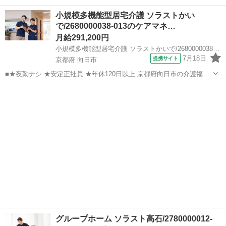
後」は、スタッフ間の距離が近く、気軽に相談し合える環境です♪ 一
愛媛
松山市
ケアマネージャー
小規模多機能型居宅介護 ソラストかい
緒にお茶を飲んだりお散歩をしたり、日々の暮らしを共にするからこ
で/2680000038-013のケアマネ…
そ、ご利用者様の本当の想いやこれま...
月給291,200円
小規模多機能型居宅介護 ソラストかいで/2680000038-013
7月18日
提携サイト
京都府 向日市
■★夜勤ナシ ★安定正社員 ★年休120日以上 京都府向日市の介護福祉
施設「小規模多機能型居宅介護 ソラストかいで」でケアマネジャー
京都
向日市
ケアマネージャー
（計画作成担当者）大募集です。 ≪資格を活かして働こう♪≫ 介護支
援専門員の資格をおもち...
グループホーム ソラスト高石/2780000012-