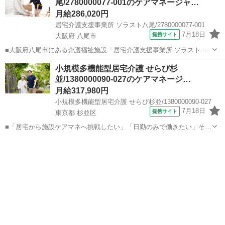
尾/2780000077-001のケアマネージャ…
ける環境です。 ◎介護支援専門...
月給286,020円
居宅介護支援事業所 ソラスト八尾/2780000077-001
7月18日
提携サイト
大阪府 八尾市
■大阪府八尾市にある介護福祉施設「居宅介護支援事業所 ソラスト八
尾」でケアマネージャー（正社員）の求人募集。 介護支援専門員の資
大阪
八尾市
ケアマネージャー
小規模多機能型居宅介護 せらび杉
格を活かし、創業60年の安定企業で正社員として安定して働ける環境
並/1380000090-027のケアマネージ…
です。 ◎介護支援専門員更新研...
月給317,980円
小規模多機能型居宅介護 せらび杉並/1380000090-027
7月18日
提携サイト
東京都 杉並区
■「居宅から施設ケアマネへ挑戦したい」「日勤のみで働きたい」そん
な想いを抱える方必見。 杉並区の『小規模多機能型居宅介護 せらび杉
東京
杉並区
ケアマネージャー
並』で、正社員の計画作成担当者を募集します！ ★求人のココがおす
すめ ◎勤務は9:00～18...