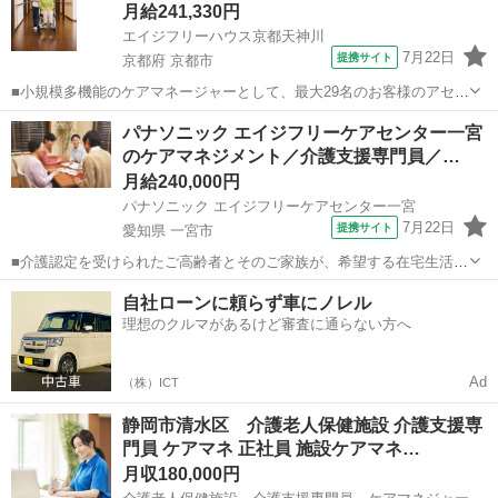
月給241,330円
エイジフリーハウス京都天神川
7月22日
提携サイト
京都府 京都市
■小規模多機能のケアマネージャーとして、最大29名のお客様のアセス
メント・ケアプラン作成、個別介護計画の作成など、ケアマネ業務全
京都
京都市
ケアマネージャー
パナソニック エイジフリーケアセンター一宮
般をお願いします。 その他にもお客様の日常生活の介助もお任せしま
のケアマネジメント／介護支援専門員／…
す。 きめ細かい対応で”頼れるケ...
月給240,000円
パナソニック エイジフリーケアセンター一宮
7月22日
提携サイト
愛知県 一宮市
■介護認定を受けられたご高齢者とそのご家族が、希望する在宅生活が
できるよう相談援助業務にて支援を行います。 【介護保険制度に基づ
愛知
一宮市
ケアマネージャー
自社ローンに頼らず車にノレル
いたケアマネジャー業務全般】 アセスメント・ケアプラン作成・サー
理想のクルマがあるけど審査に通らない方へ
ビス調整・給付管理などの一連の業...
Ad
（株）ICT
静岡市清水区 介護老人保健施設 介護支援専
門員 ケアマネ 正社員 施設ケアマネ…
月収180,000円