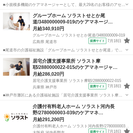
■小規模多機能のケアマネージャーとして、最大29名のお客様のアセス
メント・ケアプラン作成、個別介護計画の作成など、ケアマネ業務全
京都
京都市
ケアマネージャー
グループホーム ソラストせとか尾
般をお願いします。 その他にもお客様の日常生活の介助もお任せしま
道/3480000009-019のケアマネージ…
す。 きめ細かい対応で”頼れるケ...
月給340,910円
グループホーム ソラストせとか尾道/3480000009-019
7月18日
提携サイト
広島県 尾道市
■尾道市の介護福祉施設「グループホーム ソラストせとか尾道」でケ
アマネージャー（計画作成担当者）の求人募集。 ★大切な役割 グルー
広島
尾道市
ケアマネージャー
居宅介護支援事業所 ソラスト摩
プホームの計画作成担当者は、利用者様一人ひとりが心身の状態にあ
耶/2880000022-015のケアマネージャ…
った質の高い介護サービスを受...
月給286,020円
居宅介護支援事業所 ソラスト摩耶/2880000022-015
7月18日
提携サイト
兵庫県 神戸市
■神戸市灘区にある介護福祉施設「居宅介護支援事業所 ソラスト摩
耶」で主任ケアマネージャー（正社員）求人募集。 ≪未経験の方大歓
兵庫
神戸市
ケアマネージャー
介護付有料老人ホーム ソラスト河内長
迎≫ 主任介護支援専門員の資格をお持ちであれば、居宅ケアマネの経
野/2780000003-039のケアマネ…
験がなくてもOK◎ 施設ケアマネ...
月給291,200円
介護付有料老人ホーム ソラスト河内長野/2780000003-039
7月18日
提携サイト
大阪府 河内長野市