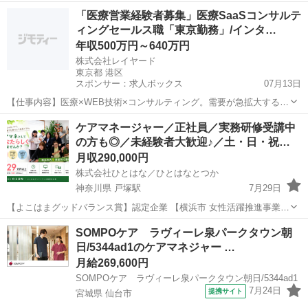
事例企業 ✅福利厚生が充実 ✅残業なし ✅子育て両立 ✅未経験でも安心
神奈川
横浜市
いずみ中央駅
ケアマネージャー
業務
「医療営業経験者募集」医療SaaSコンサルテ
充実の研修制度 ✅ケアマネ多数在籍 ✅ケアマネならではの手当も充...
ィングセールス職「東京勤務」/インタ…
年収500万円～640万円
株式会社レイヤード
東京都 港区
スポンサー：求人ボックス
07月13日
【仕事内容】医療×WEB技術×コンサルティング。需要が急拡大する医
療クラウドサービスのプロフェッショナルとして、医療者と生活者の
正社員
ケアマネージャー／正社員／実務研修受講中
成功体験を支援する! 仕事内容: <具体的な仕事内容> 関東地域の医療
の方も◎／未経験者大歓迎♪／土・日・祝…
機関へのデモや導入を担当 医療機...
月収290,000円
株式会社ひとはな／ひとはなとつか
神奈川県 戸塚駅
7月29日
【よこはまグッドバランス賞】認定企業 【横浜市 女性活躍推進事業】
事例企業 ✅福利厚生が充実 ✅残業なし ✅子育て両立 ✅未経験でも安心
神奈川
横浜市
戸塚駅
ケアマネージャー
業務
SOMPOケア ラヴィーレ泉パークタウン朝
充実の研修制度 ✅ケアマネ多数在籍 ✅ケアマネならではの手当も充...
日/5344ad1のケアマネジャー …
月給269,600円
SOMPOケア ラヴィーレ泉パークタウン朝日/5344ad1
7月24日
提携サイト
宮城県 仙台市