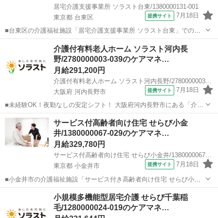
居宅介護支援事業所 ソラスト台東/1380000131-001
7月18日
提携サイト
東京都 台東区
■台東区の介護福祉施設「居宅介護支援事業所 ソラスト台東」でのケ
アマネジャー（正社員）の求人募集。 介護支援専門員の資格と居宅ケ
東京
台東区
ケアマネージャー
介護付有料老人ホーム ソラスト河内長
アマネ経験を活かせるフルタイムのお仕事。 ◎介護支援専門員更新研
野/2780000003-039のケアマネ…
修の費用は会社が負担します！ ...
月給291,200円
介護付有料老人ホーム ソラスト河内長野/2780000003-039
7月18日
提携サイト
大阪府 河内長野市
■未経験OK！夜勤なしの安定シフト！ 大阪府河内長野市にある「介護
付有料老人ホーム ソラスト河内長野」でケアマネージャー（計画作成
大阪
河内長野市
ケアマネージャー
サービス付高齢者向け住宅 せらび小金
担当者）の正社員募集。 必要な時にご本人様とすぐに話すこともで
井/1380000067-029のケアマネ…
き、介護スタッフや看護師から情...
月給329,780円
サービス付高齢者向け住宅 せらび小金井/1380000067-029
7月18日
提携サイト
東京都 小金井市
■小金井市の介護福祉施設「サービス付き高齢者向け住宅 せらび小金
井」のケアマネージャー正社員求人募集。 ◎移動時間ナシ！効率ワー
東京
小金井市
ケアマネージャー
小規模多機能型居宅介護 せらび千葉稲
ク★ 居宅ケアマネのように自転車やバイクで走まわる必要はありませ
毛/1280000024-019のケアマネ…
ん！担当する入居者さまは同じ建...