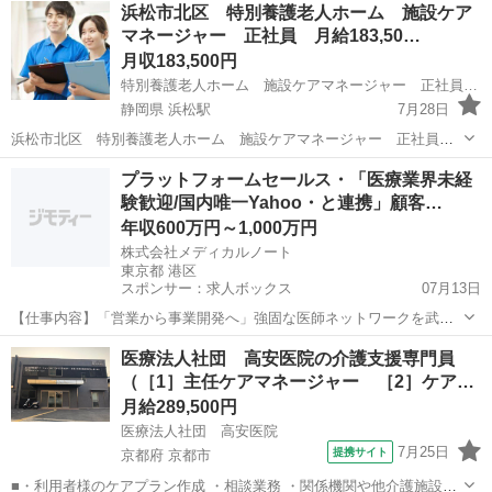
神奈川
横浜市
ケアマネージャー
未経験
浜松市北区 特別養護老人ホーム 施設ケア
充実の福利厚生で働きやすさ抜群です！ ＼★ケアマネジャー募集！★
マネージャー 正社員 月給183,50…
／ ひとは...
月収183,500円
特別養護老人ホーム 施設ケアマネージャー 正社員 ／ 株式会社Going
静岡県 浜松駅
7月28日
浜松市北区 特別養護老人ホーム 施設ケアマネージャー 正社員を
募集しております。 ◆仕事内容◆ 特別養護老人ホームでの介護支援専
静岡
浜松市
浜松駅
ケアマネージャー
業務
プラットフォームセールス・「医療業界未経
門員となります 施設ケアマネージャー業務、相談員業務 ・ケアプラン
験歓迎/国内唯一Yahoo・と連携」顧客…
の作成、ＰＣ入力 ...
年収600万円～1,000万円
株式会社メディカルノート
東京都 港区
スポンサー：求人ボックス
07月13日
【仕事内容】「営業から事業開発へ」強固な医師ネットワークを武器
に、医療業界のDXを推進する企画提案営業! 仕事内容: ・主な提案先
正社員
医療法人社団 高安医院の介護支援専門員
・クリニック・病院 ・製薬企業 ・医療関連企業 ・具体的な業務内容
（［1］主任ケアマネージャー ［2］ケア…
・顧客課題のヒアリング・構造化...
月給289,500円
医療法人社団 高安医院
7月25日
提携サイト
京都府 京都市
■・利用者様のケアプラン作成 ・相談業務 ・関係機関や他介護施設と