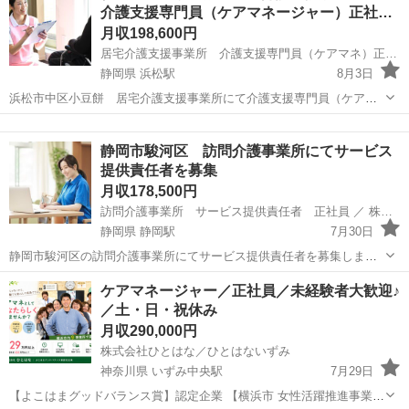
介護支援専門員（ケアマネージャー）正社…
月収198,600円
居宅介護支援事業所 介護支援専門員（ケアマネ）正社員 ／ 株式会社Going
静岡県 浜松駅
8月3日
浜松市中区小豆餅 居宅介護支援事業所にて介護支援専門員（ケアマ
ネージャー） 正社員を募集しております。 ◆仕事内容◆ 在宅で生活
静岡
浜松市
浜松駅
ケアマネージャー
業務
されている方の介護に関する相談業務を行ないます。 ・毎月ご利用者
静岡市駿河区 訪問介護事業所にてサービス
様のお宅（浜松市内）に...
提供責任者を募集
月収178,500円
訪問介護事業所 サービス提供責任者 正社員 ／ 株式会社Going
静岡県 静岡駅
7月30日
静岡市駿河区の訪問介護事業所にてサービス提供責任者を募集しま
す。 ◆仕事内容◆ ・ご利用者宅に訪問して介護サービス提供 （身体
静岡
静岡市
静岡駅
ケアマネージャー
ケアマネージャー／正社員／未経験者大歓迎♪
介護・生活援助） ・アセスメント ・書類作成 ・担当者会議 ・シフト
／土・日・祝休み
作成 ・訪...
月収290,000円
株式会社ひとはな／ひとはないずみ
神奈川県 いずみ中央駅
7月29日
【よこはまグッドバランス賞】認定企業 【横浜市 女性活躍推進事業】