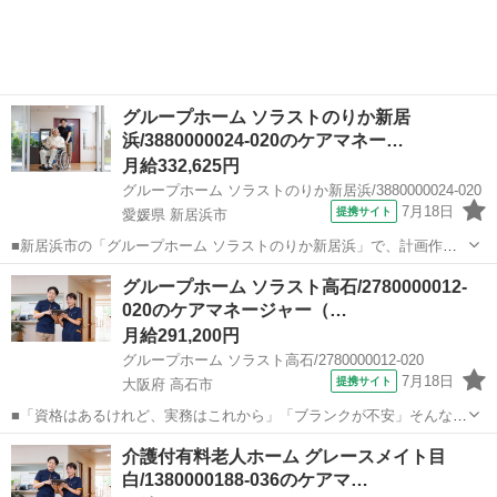
の専門性をしっかりと評価し、...
グループホーム ソラストのりか新居
浜/3880000024-020のケアマネー…
月給332,625円
グループホーム ソラストのりか新居浜/3880000024-020
7月18日
提携サイト
愛媛県 新居浜市
■新居浜市の「グループホーム ソラストのりか新居浜」で、計画作成
担当者（ケアマネジャー）を募集中！ ★創業60年以上の大手だからこ
愛媛
新居浜市
ケアマネージャー
グループホーム ソラスト高石/2780000012-
その好待遇 月給33万円以上◎夜勤手当や賞与もある納得の好待遇。 大
020のケアマネージャー（…
手ならではの安定感のもと...
月給291,200円
グループホーム ソラスト高石/2780000012-020
7月18日
提携サイト
大阪府 高石市
■「資格はあるけれど、実務はこれから」「ブランクが不安」そんなあ
なたの再出発を、応援します！ 高石市西取石の「グループホーム ソラ
大阪
高石市
ケアマネージャー
介護付有料老人ホーム グレースメイト目
スト高石」では、施設ケアマネ（計画作成担当者）の正社員を募集
白/1380000188-036のケアマ…
中。実務経験やブランクの有無は問...