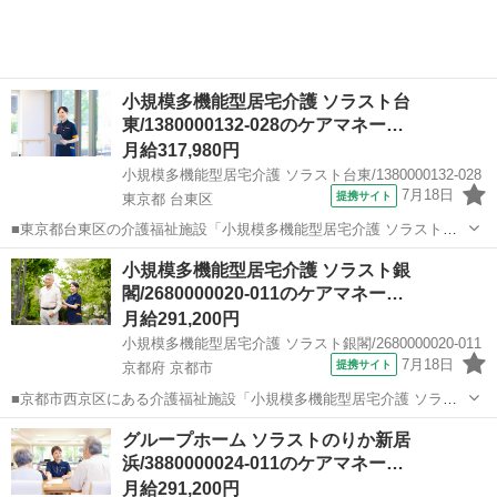
小規模多機能型居宅介護 ソラスト台
東/1380000132-028のケアマネー…
月給317,980円
小規模多機能型居宅介護 ソラスト台東/1380000132-028
7月18日
提携サイト
東京都 台東区
■東京都台東区の介護福祉施設「小規模多機能型居宅介護 ソラスト台
東」でケアマネージャー（計画作成担当者）の正社員求人です。 「日
東京
台東区
ケアマネージャー
小規模多機能型居宅介護 ソラスト銀
勤のみで生活リズムを整えながら働きたい」 「小規模多機能のケアマ
閣/2680000020-011のケアマネー…
ネに挑戦してみたい」 …という...
月給291,200円
小規模多機能型居宅介護 ソラスト銀閣/2680000020-011
7月18日
提携サイト
京都府 京都市
■京都市西京区にある介護福祉施設「小規模多機能型居宅介護 ソラス
ト銀閣」で正社員ケアマネージャー（計画作成担当者）求人募集。 介
京都
京都市
ケアマネージャー
グループホーム ソラストのりか新居
護支援専門員資格を活かして、正社員として安定してお仕事できる環
浜/3880000024-011のケアマネー…
境です。 ◎介護支援専門員更新研...
月給291,200円