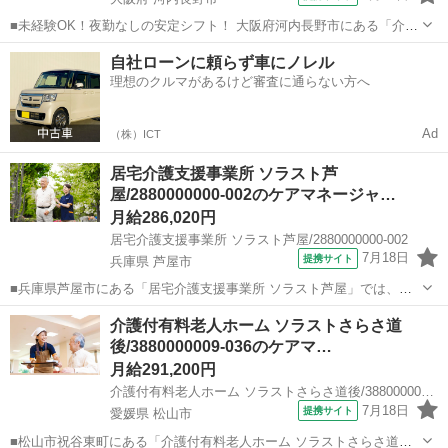
■未経験OK！夜勤なしの安定シフト！ 大阪府河内長野市にある「介護
付有料老人ホーム ソラスト河内長野」でケアマネージャー（計画作成
大阪
河内長野市
ケアマネージャー
自社ローンに頼らず車にノレル
担当者）の正社員募集。 必要な時にご本人様とすぐに話すこともで
理想のクルマがあるけど審査に通らない方へ
き、介護スタッフや看護師から情...
Ad
（株）ICT
居宅介護支援事業所 ソラスト芦
屋/2880000000-002のケアマネージャ…
月給286,020円
居宅介護支援事業所 ソラスト芦屋/2880000000-002
7月18日
提携サイト
兵庫県 芦屋市
■兵庫県芦屋市にある「居宅介護支援事業所 ソラスト芦屋」では、こ
れまでの豊富な経験を活かし、地域の在宅介護を引っ張ってくださる
兵庫
芦屋市
ケアマネージャー
介護付有料老人ホーム ソラストさらさ道
正社員の主任ケアマネジャーを募集しています。 ◎人生観を尊重し、
後/3880000009-036のケアマ…
理想の在宅生活をデザインする「司...
月給291,200円
介護付有料老人ホーム ソラストさらさ道後/3880000009-036
7月18日
提携サイト
愛媛県 松山市
■松山市祝谷東町にある「介護付有料老人ホーム ソラストさらさ道