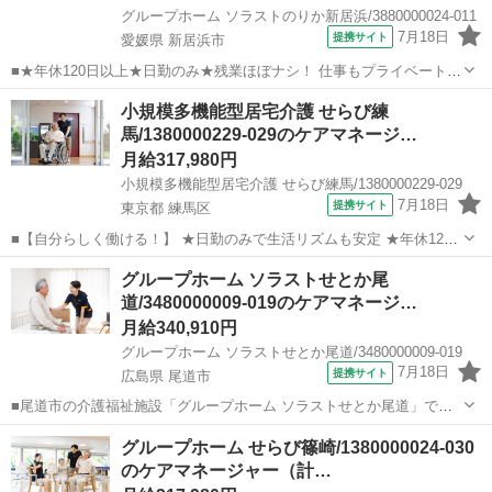
グループホーム ソラストのりか新居浜/3880000024-011
7月18日
提携サイト
愛媛県 新居浜市
■★年休120日以上★日勤のみ★残業ほぼナシ！ 仕事もプライベートも
大切にしたい方にピッタリな正社員求人です♪ 「グループホーム ソラ
愛媛
新居浜市
ケアマネージャー
小規模多機能型居宅介護 せらび練
ストのりか新居浜」で計画作成担当者（ケアマネジャー）を大募集！
馬/1380000229-029のケアマネージ…
施設ケアマネ未経験の方やブ...
月給317,980円
小規模多機能型居宅介護 せらび練馬/1380000229-029
7月18日
提携サイト
東京都 練馬区
■【自分らしく働ける！】 ★日勤のみで生活リズムも安定 ★年休120
日以上♪プライベートも充実 ★創業60年以上の大手企業で安心 東武練
東京
練馬区
ケアマネージャー
グループホーム ソラストせとか尾
馬駅から徒歩6分とアクセス抜群！ 練馬区の介護福祉施設「小規模多
道/3480000009-019のケアマネージ…
機能型居宅介護 せらび...
月給340,910円
グループホーム ソラストせとか尾道/3480000009-019
7月18日
提携サイト
広島県 尾道市
■尾道市の介護福祉施設「グループホーム ソラストせとか尾道」でケ
アマネージャー（計画作成担当者）の求人募集。 ★大切な役割 グルー
広島
尾道市
ケアマネージャー
グループホーム せらび篠崎/1380000024-030
プホームの計画作成担当者は、利用者様一人ひとりが心身の状態にあ
のケアマネージャー（計…
った質の高い介護サービスを受...