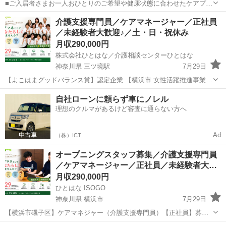
■ご入居者さまお一人おひとりのご希望や健康状態に合わせたケアプラ
ンの作成をお願いします。 ・車椅子で生活される方に有効なリハビリ
宮城
仙台市
ケアマネージャー
介護支援専門員／ケアマネージャー／正社員
は？ ・いろいろな症状をお持ちの方に合わせた食事は？ ・ご入居者さ
／未経験者大歓迎♪／土・日・祝休み
まが楽しめるレクリエーション...
月収290,000円
株式会社ひとはな／介護相談センターひとはな
神奈川県 三ツ境駅
7月29日
【よこはまグッドバランス賞】認定企業 【横浜市 女性活躍推進事業】
事例企業 ✅福利厚生が充実 ✅残業なし ✅子育て両立 ✅未経験でも安心
神奈川
横浜市
三ツ境駅
ケアマネージャー
業務
自社ローンに頼らず車にノレル
充実の研修制度 ✅ケアマネ多数在籍 ✅ケアマネならではの手当も充...
理想のクルマがあるけど審査に通らない方へ
Ad
（株）ICT
オープニングスタッフ募集／介護支援専門員
／ケアマネージャー／正社員／未経験者大…
月収290,000円
ひとはな ISOGO
神奈川県 横浜市
7月29日
【横浜市磯子区】ケアマネジャー（介護支援専門員）【正社員】募集
★ 昇給・賞与あり★ 土日祝休★ 駅チカ徒歩2分★ 未経験者大歓迎★