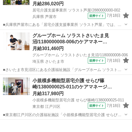
月給286,020円
居宅介護支援事業所 ソラスト芦屋/2880000000-002
7月18日
提携サイト
兵庫県 芦屋市
■兵庫県芦屋市にある「居宅介護支援事業所 ソラスト芦屋」では、こ
れまでの豊富な経験を活かし、地域の在宅介護を引っ張ってくださる
兵庫
芦屋市
ケアマネージャー
グループホーム ソラストさいたま見
正社員の主任ケアマネジャーを募集しています。 ◎人生観を尊重し、
沼/1180000008-006のケアマネー…
理想の在宅生活をデザインする「司...
月給301,460円
グループホーム ソラストさいたま見沼/1180000008-006
7月18日
提携サイト
埼玉県 さいたま市
■さいたま市見沼区にある介護福祉施設「グループホーム ソラストさ
いたま見沼」で計画作成担当者（ケアマネージャー）の正社員求人募
埼玉
さいたま市
ケアマネージャー
小規模多機能型居宅介護 せらび篠
集。 ◇夜勤なし！日勤のみの安定シフト！ ◇年間休日120日以上！ ◇
崎/1380000025-011のケアマネージ…
昇給・賞与あり！ ◇ケアマ...
月給317,980円
小規模多機能型居宅介護 せらび篠崎/1380000025-011
7月18日
提携サイト
東京都 江戸川区
■東京都江戸川区の介護福祉施設「小規模多機能型居宅介護 せらび篠
崎」で正社員の計画作成担当者（ケアマネージャー）の求人募集で
東京
江戸川区
ケアマネージャー
す。 夜勤なし！年間休日120日以上！ 介護支援専門員格を活かし、創