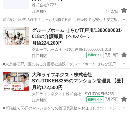
株式会社YZZZ
江戸川区
7月27日
🌈20代～50代活躍中！しっかり稼げる🌈 ＼未経験でも安心！安定収入
を実現✨／ 【お仕事内容】 車両部品の製造補助スタッフを募集しま
東京
江戸川区
工場
未経験
グループホーム せらび江戸川/1380000031-
す！ 難しい作業は一切ナシ！稼げるお仕事です💪 ・資材の運搬・投入
018の介護職員（ヘルパー…
（台...
月給224,200円
グループホーム せらび江戸川/1380000031-018
7月18日
提携サイト
江戸川区
■東京都江戸川区にある介護福祉施設「グループホーム せらび江戸
川」で介護スタッフ正社員の求人募集。 年間休日120日以上！日勤の
東京
江戸川区
ホームヘルパー
大和ライフネクスト株式会社
みで夜勤は一切ありません！ 福利厚生も充実の正社員として長期・安
SYUTOKEN8255のマンション管理員 【昼】
定してお仕事できる環境です。 ...
月給172,500円
大和ライフネクスト株式会社 SYUTOKEN8255
7月25日
提携サイト
江戸川区
■15階建て56戸のマンションでの管理員業務をお任せします！ マンシ
ョンにお住まいの方々の快適な暮らしを支える大切な仕事です。 具体
東京
江戸川区
マンション管理
的には ・受付業務（来訪者の応対、お住まいのお客様からのお問い合
わせ・ご相談など） ・共用...