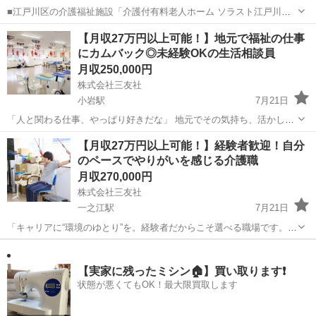
■江戸川区の介護福祉施設「介護付有料老人ホーム ソラスト江戸川グ
リーンパーク」のリーダ-介護職正社員求人募集。 業界トップクラス企
東京
江戸川区
ホームヘルパー
【月収27万円以上可能！】地元で福祉の仕事
業の正社員求人！リーダー介護職としてキャリアを積みながらスキル
にカムバック◎未経験OKの生活相談員
を発揮いただけるお仕事です。 リ...
月収250,000円
株式会社三友社
小岩駅
7月21日
「人と関わる仕事、やっぱり好きだな」 地元でその気持ち、活かして
みませんか？ 江戸川区の《フィッツリハ一之江》で、生活相談員（正
東京
江戸川区
小岩駅
その他
未経験
【月収27万円以上可能！】経験者歓迎！自分
社員）を募集中！ 福祉の資格は持ってるけど、今は違う仕事をしてい
のペースでやりがいを感じる介護職
る… そんなあなたも...
月収270,000円
株式会社三友社
一之江駅
7月21日
「キャリアに“環境のゆとり”を。経験者だからこそ選べる職場です。」
介護経験がある方、資格を取って努力してきたあなたへ。 長年の経験
東京
江戸川区
一之江駅
介護福祉士
退職金
を活かし、無理をしないで働ける環境を選びませんか？ 「フィッツリ
ハ一之江」は、...
【実家に残ったミシン🏠】買い取ります❗️
状態が悪くてもOK！最大限買取します