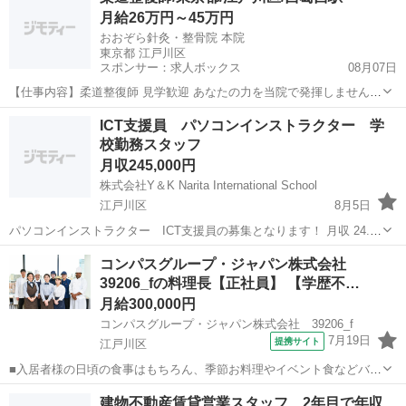
月給26万円～45万円
る方大歓迎！ 外国人スタ...
おおぞら針灸・整骨院 本院
東京都 江戸川区
スポンサー：求人ボックス
08月07日
【仕事内容】柔道整復師 見学歓迎 あなたの力を当院で発揮しません
か。未経験者歓迎、経験者優遇 施術を中心にした院内業務全般 受付、
正社員
ICT支援員 パソコンインストラクター 学
電気、マッサージ、姿勢矯正(頸椎矯正、骨盤矯正)、鍼灸、カッピン
校勤務スタッフ
グ、超音波等、組織運営 オイルマッサ...
月収245,000円
株式会社Y＆K Narita International School
江戸川区
8月5日
パソコンインストラクター ICT支援員の募集となります！ 月収 24.5
万円～ 勤務日 月曜日～金曜日（土日祝休み） 勤務時間 学校滞在：
東京
江戸川区
講師
社会保険
コンパスグループ・ジャパン株式会社
8:30※～17:30の間の連続した8時間（うち休憩１時間）＋自宅での
39206_fの料理長【正社員】 【学歴不…
報...
月給300,000円
コンパスグループ・ジャパン株式会社 39206_f
7月19日
提携サイト
江戸川区
■入居者様の日頃の食事はもちろん、季節お料理やイベント食などバラ
エティー豊かな調理を行います。また厨房責任者として、調理業務以
東京
江戸川区
調理師
建物不動産賃貸営業スタッフ 2年目で年収
外にも、メニュー立案・クライアント対応・予算管理・シフト作成、