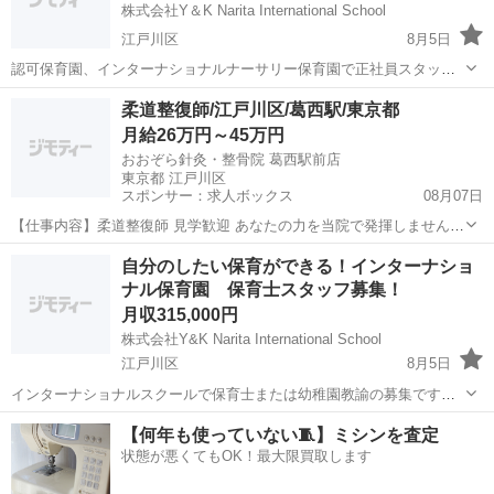
株式会社Y＆K Narita International School
江戸川区
8月5日
認可保育園、インターナショナルナーサリー保育園で正社員スタッフ
を募集中です！ 未経験OK！ブランクOK！産後復帰の方大歓迎！新卒
東京
江戸川区
保育士
柔道整復師/江戸川区/葛西駅/東京都
OK！ 残業もほとんどありません！ 働きやすい環境を整えています。
月給26万円～45万円
勤務地 東京都...
おおぞら針灸・整骨院 葛西駅前店
東京都 江戸川区
スポンサー：求人ボックス
08月07日
【仕事内容】柔道整復師 見学歓迎 あなたの力を当院で発揮しません
か。未経験者歓迎、経験者優遇 施術を中心にした院内業務全般 受付、
正社員
自分のしたい保育ができる！インターナショ
電気、マッサージ、姿勢矯正(頸椎矯正、骨盤矯正)、鍼灸、カッピン
ナル保育園 保育士スタッフ募集！
グ、超音波等、組織運営 オイルマッサ...
月収315,000円
株式会社Y&K Narita International School
江戸川区
8月5日
インターナショナルスクールで保育士または幼稚園教諭の募集です。
福利厚生を充実させ、スタッフが働きやすい環境を整えています！ 若
東京
江戸川区
保育士
業務
【何年も使っていない🧵】ミシンを査定
手が活躍している園です！自分がしたい保育ができる！ 残業が多く、
状態が悪くてもOK！最大限買取します
ブラックな保育園では働きた...