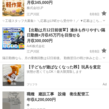
月収345,000円
株式会社LP
江戸川区
8月8日
✨工場スタッフ大募集✨ ＼応募はLINEから受付中！／ ▼応募はこちら
https://lin.ee/wSdk4Ka ご登録後に簡単な内容を送っていただくだけ！
東京
江戸川区
工場
【出勤は月12日前後🚖】連休も作りやすい隔
担当スタッフが順番にご案内いたします。 ...
日勤務×月収45万円を目指せる
月収300,000円
ArK株式会社
江戸川区
8月8日
隔日勤務なら、月の乗務回数は12日前後。 勤務翌日の明け休みと公休
を組み合わせることで、まとまった自由時間を作りやすい勤務形態で
東京
江戸川区
ドライバー
【子どもが遊ばなくなった🧸】玩具を査定
す。 給与 月給30万円～58万円 基本給＋歩合給＋各種手当 【月...
状態が悪くてもOK！最大限買取します
Ad
プリフラ
職種 建設工事 設備 衛生配管工
年収4,200,000円