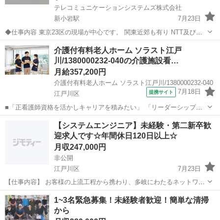
テレコミュニケーションシステムズ株式会社
新小岩駅
7月23日
◆仕事内容 東京23区の現場が中心です。 関東近郊も有り NTT及び通
信事業者設備内での作業。 建物内での作業の為 夏の暑さ・冬の寒さ・
東京
江戸川区
新小岩駅
その他
介護付有料老人ホーム ソラスト江戸
ゲリラ豪雨等による雨・風に左右されない現場環境 未経験者でも大丈
川/1380000232-040の介護施設看…
夫です！ ...
月給357,200円
介護付有料老人ホーム ソラスト江戸川/1380000232-040
7月18日
提携サイト
江戸川区
■「正看護師資格を活かしキャリアを積みたい」 「リーダーシップを
発揮して、チームケアに挑戦してみたい」 「今までの経験を活かし
東京
江戸川区
看護師
【システムエンジニア】未経験・第二新卒歓
て、スタッフ育成にも携わりたい」 そんな思いのアナタにおすすめ★
迎求人です☆年間休日120日以上☆
江戸川区にある介護福祉施設「介...
月収247,000円
非公開
江戸川区
7月23日
【仕事内容】 お客様の上流工程から携わり、多岐にわたるネットワー
ク の構築をお任せします。 ・ネットワークの設計 ・構築 ・検証 ・保
東京
江戸川区
SE
1~3名緊急募集！未経験者歓迎！簡単な清掃
守 ※配属先は、東京都、神奈川県、埼玉県にあります。
から
※※※※※※...