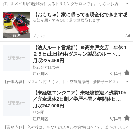
江戸川区平井駅徒歩6分にあるトリミングサロンです。 小さいお店な
ので1人1頭仕上げになります。 トリマー（実務経験者） 1人で仕上げ
東京
江戸川区
平井駅
その他
社会保険
【おもちゃ】家に眠ってる現金化できます💰
まで出来る方歓迎！ やる気がある方であればブランクがあっても先輩
状態が悪くてもOK！最大限買取します
が指導します！ 是非ご...
Ad
プリフラ
【法人ルート営業部】※高井戸支店 年休１
２５日/土日祝休/ダスキン製品のルート…
月収225,469円
株式会社ほづみ
江戸川区
8月4日
【仕事内容】 ダスキン商品（マット・空気清浄機・清掃サービス）や
ニーズの高い新規事業の空間除菌機・加湿器などのメンテナンスや提
東京
江戸川区
ルートセールス
業務
【未経験エンジニア】未経験歓迎／残業10h
案活動を行います。 メインの取引先はオフィスや大手企業など。 お客
／完全週休2日制／学歴不問／年間休日…
様のお困りごとを伺いながら...
月収247,000円
非公開
江戸川区
8月4日
【業務内容】 入社後は、あなたのスキルや適性に応じて、以下の いず