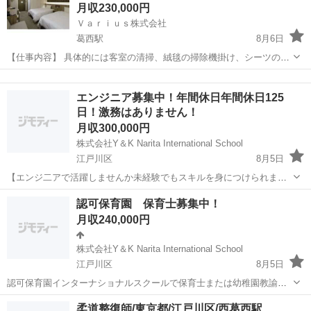
月収230,000円
Ｖａｒｉｕｓ株式会社
葛西駅
8月6日
【仕事内容】 具体的には客室の清掃、絨毯の掃除機掛け、シーツの張
替え、バスルームの水滴拭き取り、アメニティの補充、メイドさんの
東京
江戸川区
葛西駅
ホテル
未経験
シフト管理などをして頂きます。複雑な業務もなく、未経験の方でも
エンジニア募集中！年間休日年間休日125
安心して働けます。 【サポー...
日！激務はありません！
月収300,000円
株式会社Y＆K Narita International School
江戸川区
8月5日
【エンジ二アで活躍しませんか未経験でもスキルを身につけられま
す】 未経験者でも大歓迎です！経験者尚更大歓迎です！ エンジニアに
東京
江戸川区
その他
業務
認可保育園 保育士募集中！
なってスキルを手に入れ将来独立したい方大歓迎です！ 【職務内容】
月収240,000円
・ エンジニアとして...
株式会社Y＆K Narita International School
江戸川区
8月5日
認可保育園インターナショナルスクールで保育士または幼稚園教諭の
募集です。 日常では英語を使いますので英語力がある方が望ましいで
東京
江戸川区
保育士
柔道整復師/東京都/江戸川区/西葛西駅
す。 英語が苦手な方でも構いません。 留学経験や海外生活の経験があ