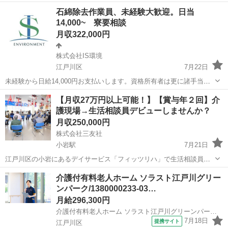
です。 興味のある方または経験者の方是非一緒に働きましょう❗ 未経
東京
江戸川区
土木
鉄筋工
石綿除去作業員、未経験大歓迎。日当
験の方でも大歓迎です 職人日給15000～ 見習い日給11000～ その他手
14,000~ 寮要相談
当有り 何でも気軽に...
月収322,000円
株式会社IS環境
江戸川区
7月22日
未経験から日給14,000円お支払いします。資格所有者は更に諸手当が
プラスです。正社員のみ採用、社会保険完備になります。 仕事内容で
東京
江戸川区
その他
石綿
【月収27万円以上可能！】【賞与年２回】介
すが建物の改修工事や､解体工事等で適切な保護具、保護服を着用して
護現場→生活相談員デビューしませんか？
養生作業を行い塗材を落...
月収250,000円
株式会社三友社
小岩駅
7月21日
江戸川区の小岩にあるデイサービス「フィッツリハ」で生活相談員を
してくださる方を募集中です。 生活相談員にチャレンジしたい方も、
東京
江戸川区
小岩駅
介護士
業務
介護付有料老人ホーム ソラスト江戸川グリー
他施設で経験のある方もお待ちしております。 ※人材会社様、その他
ンパーク/1380000233-03…
営業目的のご連絡はお控えくださ...
月給296,300円
介護付有料老人ホーム ソラスト江戸川グリーンパーク/1380000233-037
7月18日
提携サイト
江戸川区