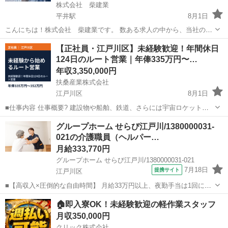
株式会社 柴建業
平井駅
8月1日
こんにちは！株式会社 柴建業です。 数ある求人の中から、当社のペ
ージを見ていただきありがとうございます。 当社では、新しく一緒に
東京
江戸川区
平井駅
その他
未経験
【正社員・江戸川区】未経験歓迎！年間休日
働いてくれる現場スタッフを募集しています。 経験は一切問いませ
124日のルート営業｜年俸335万円〜…
ん。今いるスタッフも、みんな...
年収3,350,000円
扶桑産業株式会社
江戸川区
8月1日
■仕事内容 仕事概要? 建設物や船舶、鉄道、さらには宇宙ロケットや
医療現場に欠かせない「溶接材料」や「高圧ガス」を取り扱う専門商
東京
江戸川区
営業
未経験
グループホーム せらび江戸川/1380000031-
社のルートセールスです。 既存顧客であるメーカーや工務店へ、溶接
021の介護職員（ヘルパー…
機や関連資材の提案・納品を...
月給333,770円
グループホーム せらび江戸川/1380000031-021
7月18日
提携サイト
江戸川区
■【高収入×圧倒的な自由時間】 月給33万円以上、夜勤手当は1回につ
き1万円以上！ 江戸川区の「グループホーム せらび江戸川」では、夜
東京
江戸川区
ホームヘルパー
🏠即入寮OK！未経験歓迎の軽作業スタッフ
勤専門の正社員を募集中です。 【夜勤専従×安定正社員】 出勤は月10
月収350,000円
回程度。月の半分以上...
クリック株式会社