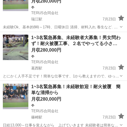
月収280,000円
TERUS合同会社
瑞江駅
7月23日
未経験Ok、基本的8時～17時、日曜休日 清掃、材料入れ 養生など. や
る気さえあれば誰でもできる仕事です 13,000円～スタート、簡単な仕
東京
江戸川区
瑞江駅
内装職人
未経験
1~3名緊急募集、未経験者大募集！男女問わ
事を覚えて上げていきます。 交通費 社会保険 厚生年金
ず！耐火被覆工事、２名でやってる小さ…
月収280,000円
TERUS合同会社
葛西駅
7月23日
とにかく人手不足です！簡単な仕事です、1から教えますので、ゆっく
り覚えながら仕事しましょう！おもに、清掃、養生などから現場に慣
東京
江戸川区
葛西駅
土木
未経験
1~3名緊急募集！未経験歓迎！耐火被覆 簡
れながら、13,000円～徐々に上がっていきます。基本的に8:00~17:00
単な清掃から
までです、交通費支給...
月収280,000円
TERUS合同会社
篠崎駅
7月23日
日給13,000～仕事を覚えながら 上げていきます 未経験者は簡単な清