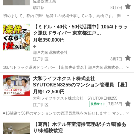
佐藤設備工業
瑞江駅
8月7日
初めまして、都内で衛生配管工の現場仕事している、高橋です。 衛生
配管工とは、建物の中の水が出るまでパイプを配管したり、衛生陶器
東京
江戸川区
瑞江駅
機械
配管工
【ミドル・40代・50代活躍中】10t/4tトラッ
「大便器、手洗い」などを取り付ける仕事です。 大体一つの現場に入
ク運送ドライバー 東京都江戸…
ると一年近く行きます。 コロ...
月収350,000円
瀬戸内陸運株式会社
江戸川区
8月7日
10t/4tトラック運送ドライバー 【応募先企業名】瀬戸内陸運株式会社
【雇用形態】正社員 【職種】ドライバー・宅配 【応募資格】 ・日本
東京
江戸川区
ドライバー
50代
大和ライフネクスト株式会社
語ネイティブレベルの方に限る【仕事内容】 ※あなたにお任せする仕
SYUTOKEN8255のマンション管理員 【昼】
事はこちら ＼10t...
月給172,500円
大和ライフネクスト株式会社 SYUTOKEN8255
7月25日
提携サイト
江戸川区
■15階建て56戸のマンションでの管理員業務をお任せします！ マンシ
ョンにお住まいの方々の快適な暮らしを支える大切な仕事です。 具体
東京
江戸川区
マンション管理
【葛西】ホテル客室清掃管理/駅チカ/研修あ
的には ・受付業務（来訪者の応対、お住まいのお客様からのお問い合
り/未経験歓迎
わせ・ご相談など） ・共用...