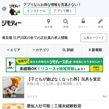
アプリならお得な情報を見逃さない！
インストール
アプリで開く
東京都
検索
ログイン
投稿
東京都 江戸川区の全ての正社員の求人情報
人気キーワード
エリア
カテゴリ
詳細
新着順
【子どもが遊ばなくなった🧸】玩具を査定
状態が悪くてもOK！最大限買取します
Ad
プリフラ
最短入社可能｜工場未経験歓迎