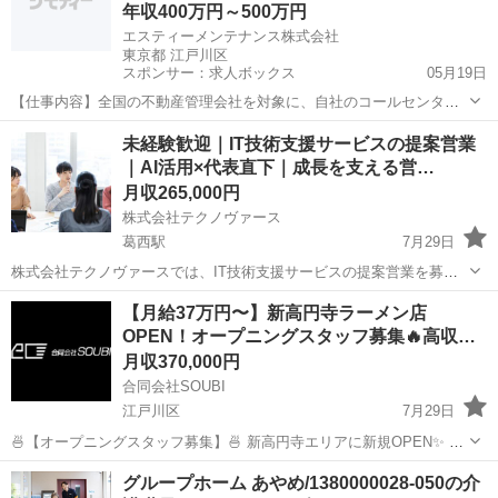
年収400万円～500万円
エスティーメンテナンス株式会社
東京都 江戸川区
スポンサー：求人ボックス
05月19日
【仕事内容】全国の不動産管理会社を対象に、自社のコールセンター
サービスをご提案いただきます。 スターツグループからの紹介・HP問
正社員
未経験歓迎｜IT技術支援サービスの提案営業
い合わせをメインとした新規営業と契約中企業既存顧客のに対する営
｜AI活用×代表直下｜成長を支える営…
業をメインとなるため、営業未経験の方でも...
月収265,000円
株式会社テクノヴァース
葛西駅
7月29日
株式会社テクノヴァースでは、IT技術支援サービスの提案営業を募集
しています。 主な仕事は、企業のIT案件と技術者をつなぐ提案営業で
東京
江戸川区
葛西駅
営業
SES
【月給37万円〜】新高円寺ラーメン店
す。 いわゆるSES領域を含みますが、単に人を紹介して終わりではな
OPEN！オープニングスタッフ募集🔥高収
く、案件内容・技術者...
入…
月収370,000円
合同会社SOUBI
江戸川区
7月29日
🍜【オープニングスタッフ募集】🍜 新高円寺エリアに新規OPEN✨ 人
気ラーメン店の立ち上げメンバー大募集！ ⸻ 💼【仕事内容】 ・接
東京
江戸川区
飲食
社会保険
グループホーム あやめ/1380000028-050の介
客、オーダー取り、配膳 ・調理、仕込み業務 ・店舗の清掃、衛生管理