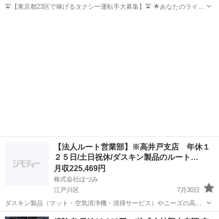
🚖【東京都23区で稼げるタクシー運転手大募集】🚖 🌟あなたのライフ
スタイルにピッタリな働き方！🌟 「稼ぎたいけど、時間の自由も大
東京
江戸川区
新小岩駅
ドライバー
未経験
事！」というあなたにぴったりの仕事です！未経験からでも高収入を
実現できるチャンス！ ...
【法人ルート営業部】※高井戸支店 年休１
２５日/土日祝休/ダスキン製品のルート…
月収225,469円
株式会社ほづみ
江戸川区
7月30日
ダスキン製品（マット・空気清浄機・清掃サービス）やニーズの高い
新規事業の空間除菌機・加湿器などのメンテナンスや提案活動を行い
東京
江戸川区
ルートセールス