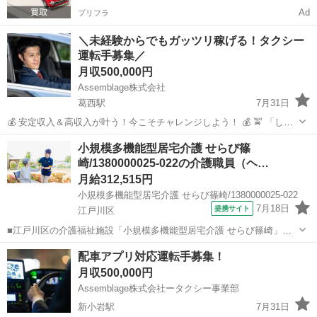
Ad
プリフラ
＼未経験からでもガッツリ稼げる！タクシー
運転手募集／
月収500,000円
Assemblage株式会社
葛西駅
7月31日
💰 安定収入＆高収入が叶う！今こそチャレンジしよう！ 💰 🚖 「しっ
かり稼げる仕事がしたい！」そんなあなたに最適！ 🚖 未経験からでも
東京
江戸川区
葛西駅
ドライバー
未経験
小規模多機能型居宅介護 せらび篠
高収入を目指せる環境 で、新しいスタートを切りませんか？ 💵 ＼最
崎/1380000025-022の介護職員（ヘ…
大40万...
月給312,515円
小規模多機能型居宅介護 せらび篠崎/1380000025-022
7月18日
提携サイト
江戸川区
■江戸川区の介護福祉施設「小規模多機能型居宅介護 せらび篠崎」で
介護主任（正社員）募集。 これまでの経験や資格を活かして、介護実
東京
江戸川区
ホームヘルパー
配車アプリ対応運転手募集！
務とともに、スタッフの育成やシフト管理、マネジメント業務に携わ
月収500,000円
っていただきます！ 「介護業界で...
Assemblage株式会社ータクシー事業部
新小岩駅
7月31日