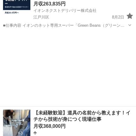
月収263,835円
イオンネクストデリバリー株式会社
江戸川区
8月2日
■仕事内容 イオンのネット専用スーパー「Green Beans（グリーンビ
ーンズ）」のドライバー募集。 ご注文いただいた商品を、お客さまの
東京
江戸川区
物流
未経験
もとへお届けする仕事です。 【Green Beansとは？】 通常のネット...
【未経験歓迎】道具の名前から教えます！イ
チから技術が身につく現場仕事
月収368,000円