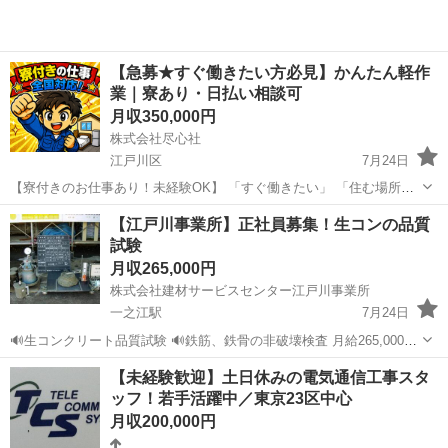
【急募★すぐ働きたい方必見】かんたん軽作
業｜寮あり・日払い相談可
月収350,000円
株式会社尽心社
江戸川区
7月24日
【寮付きのお仕事あり！未経験OK】 「すぐ働きたい」 「住む場所も
一緒に探したい」 「給料日までのお金が心配」 そんな方もまずはご相
東京
江戸川区
工場
未経験
【江戸川事業所】正社員募集！生コンの品質
談ください！ ◎ 未経験OKのお仕事多数 ◎ 寮付き求人あり ◎ ...
試験
月収265,000円
株式会社建材サービスセンター江戸川事業所
一之江駅
7月24日
🔊生コンクリート品質試験 🔊鉄筋、鉄骨の非破壊検査 月給265,000円
～380,000円 ※試用期間3ヵ月 【勤務地】江戸川事業所 【資格】普通
東京
江戸川区
一之江駅
その他
生コン
【未経験歓迎】土日休みの電気通信工事スタ
自動車免許(AT限定可) 【時間】8:30～17:30 早出...
ッフ！若手活躍中／東京23区中心
月収200,000円