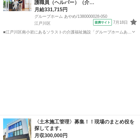
護職員（ヘルパー）（介…
...
月給331,715円
グループホーム あやめ/1380000028-050
7月18日
提携サイト
江戸川区
■江戸川区南小岩にあるソラストの介護福祉施設「グループホームあや
め」で介護主任を募集しています★ 業界トップクラス企業のソラスト
東京
江戸川区
ホームヘルパー
で、正社員として安定就業しませんか♪ ▼経験を活かせる！ 初任者研
修、実務者研修、介護福祉士の...
〈土木施工管理〉募集！！現場のまとめ役を
探してます。
月収300,000円