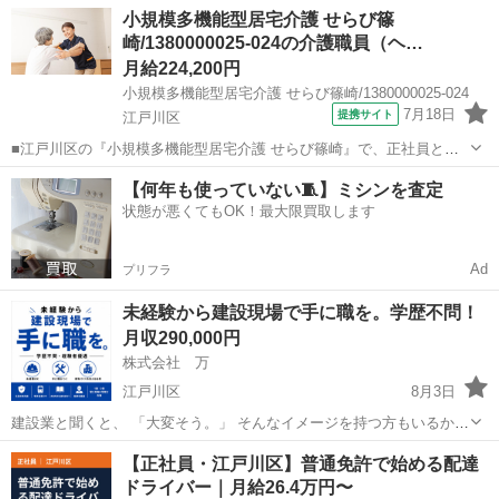
れかのITエンジニアとしてプロジェクトに参画 していただきます。 ネ
東京
江戸川区
SE
業務
小規模多機能型居宅介護 せらび篠
ットワークエンジニア: 大手企業との直接取引が多数。上流工程から携
崎/1380000025-024の介護職員（ヘ…
わり、 ...
月給224,200円
小規模多機能型居宅介護 せらび篠崎/1380000025-024
7月18日
提携サイト
江戸川区
■江戸川区の『小規模多機能型居宅介護 せらび篠崎』で、正社員とし
て新しい一歩を踏み出しませんか？ 【一つでもピンときたら、ぜひ私
東京
江戸川区
ホームヘルパー
【何年も使っていない🧵】ミシンを査定
たちの仲間へ！】 〇生活リズムを崩さず、日勤のみで身体を労わりな
状態が悪くてもOK！最大限買取します
がら働きたい 〇残業少なめ×休...
Ad
プリフラ
未経験から建設現場で手に職を。学歴不問！
月収290,000円
株式会社 万
江戸川区
8月3日
建設業と聞くと、 「大変そう。」 そんなイメージを持つ方もいるかも
しれません。 でも実際は、図面を見て、寸法を測り、建物づくりを支
東京
江戸川区
その他
未経験
【正社員・江戸川区】普通免許で始める配達
える技術を身につける仕事です。 株式会社万では、 ・スリーブ工事...
ドライバー｜月給26.4万円〜