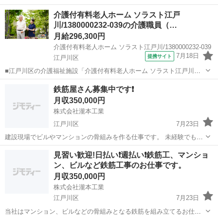
掃からスタートします 朝は8時～17時ぐらいまで、日曜日は基本お休
東京
江戸川区
篠崎駅
内装職人
未経験
介護付有料老人ホーム ソラスト江戸
みです、現場は都内や、千葉、 といろんな所へ行きます、交通費は出
川/1380000232-039の介護職員（…
します。 やる気さえあれ...
月給296,300円
介護付有料老人ホーム ソラスト江戸川/1380000232-039
7月18日
提携サイト
江戸川区
■江戸川区の介護福祉施設「介護付有料老人ホーム ソラスト江戸川」
のリーダー介護職正社員求人募集。 事業所は「江戸川区立松江第三小
東京
江戸川区
ホームヘルパー
鉄筋屋さん募集中です❗
学校」の隣、「江戸川区総合文化センター」の目の前にあります。
月収350,000円
【定員60名、人員配置基準2対1】 ...
株式会社瀧本工業
江戸川区
7月23日
建設現場でビルやマンションの骨組みを作る仕事です。 未経験でもか
まいません❗ 資格支援制度有り 社会保険完備 解らない事、不安な事は
東京
江戸川区
その他
鉄筋
見習い歓迎!日払い❗週払い❗鉄筋工、マンショ
何でも聞いて下さい❗ 営業目的のご連絡はお控えください！
ン、ビルなど鉄筋工事のお仕事です。
月収350,000円
株式会社瀧本工業
江戸川区
7月23日
当社はマンション、ビルなどの骨組みとなる鉄筋を組み立てるお仕事