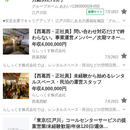
グループホーム あおい/1380000029-050
7月18日
提携サイト
江戸川区
■安定企業でキャリアアップ！ 江戸川区にある介護福祉施設「グルー
プホームあおい」で、介護スタッフ（正社員）の求人募集◎ あなたの
東京
江戸川区
ホームヘルパー
【西葛西・正社員】問い合わせ対応だけで終
介護経験をリーダーとして活かせる「介護主任」のお仕事です。 ◎応
わらない。事業運営メンバー／次期マネー…
募に必要な資格・経験◎ ー資格...
年収4,000,000円
らしっくす株式会社
西葛西駅
7月29日
らしっくす株式会社では、レンタルスペース・民泊などの空間活用事
業を運営しています。年間売上は約2.5億円。今回は、顧客対応だけで
東京
江戸川区
西葛西駅
その他
事務所
【西葛西・正社員】未経験から始めるレンタ
なく、現場・社内メンバー・外部業者をつなぎ、事業を前に進める運
ルスペース・民泊の運営スタッフ
営メンバーを募集します。 決...
年収4,000,000円
らしっくす株式会社
西葛西駅
7月29日
らしっくす株式会社では、レンタルスペース・民泊などの空間活用事
業を運営しています。今回は、運営を支える正社員メンバーを募集し
東京
江戸川区
西葛西駅
その他
「東京/江戸川」コールセンターサービスの提
ます。 最初から難しい経営判断を任せる仕事ではありません。まずは
案営業/未経験歓迎/年休120日/週休…
先輩と一緒に、利用者からの問い...