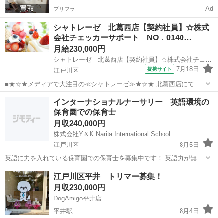
Ad
プリフラ
シャトレーゼ 北葛西店【契約社員】☆株式
会社チェッカーサポート NO．0140…
月給230,000円
シャトレーゼ 北葛西店【契約社員】☆株式会社チェッカーサポート NO．0140/9D46
7月18日
提携サイト
江戸川区
■★☆★メディアで大注目の≪シャトレーゼ≫★☆★ 北葛西店にて、
店舗運営をお任せする契約社員の募集です♪ まずは接客販売の基本か
東京
江戸川区
飲食
インターナショナルナーサリー 英語環境の
ら簡単な製造(店内オーブン焼成)等、 イチから業務を覚えていただけ
保育園での保育士
れば大丈夫！ 未経験スタートも...
月収240,000円
株式会社Y＆K Narita International School
江戸川区
8月5日
英語に力を入れている保育園での保育士を募集中です！ 英語力が無い
方でも大歓迎です！ 英語が好き、留学経験を活かしたい、国際的な環
東京
江戸川区
保育士
社宅
江戸川区平井 トリマー募集！
境で働きたい、英語を学びたい そんな保育士の方の募集をお待ちして
月収230,000円
おります！ 月給24...
DogAmigo平井店
平井駅
8月4日