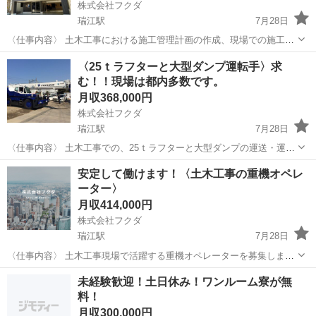
株式会社フクダ
瑞江駅
7月28日
〈仕事内容〉 土木工事における施工管理計画の作成、現場での施工管
理、安全管理やスタッフ管理など、現場監督業務をお任せします。 東
東京
江戸川区
瑞江駅
施工管理
〈25ｔラフターと大型ダンプ運転手〉求
京23区の公共⼯事（道路・⽔道・電線共同溝など）をお任せします。
む！！現場は都内多数です。
他、用地の確保、役所への...
月収368,000円
株式会社フクダ
瑞江駅
7月28日
〈仕事内容〉 土木工事での、25ｔラフターと大型ダンプの運送・運転
をできる方を募集します！ （現場での残土・砕石・アスファルト） 配
東京
江戸川区
瑞江駅
その他
安定して働けます！〈土木工事の重機オペレ
属現場によりラフターか、ダンプか変わるため臨機応変に対応してい
ーター〉
ただきます。 ラフター...
月収414,000円
株式会社フクダ
瑞江駅
7月28日
〈仕事内容〉 土木工事現場で活躍する重機オペレーターを募集しま
す！ 取り扱う重機は「バックフォー・油圧ショベル・クレーン等」、
東京
江戸川区
瑞江駅
その他
未経験歓迎！土日休み！ワンルーム寮が無
どれも自社所有です。 作業場所は、市川にある置き場と江戸川区の本
料！
社を拠点に都内各所になります...
月収300,000円