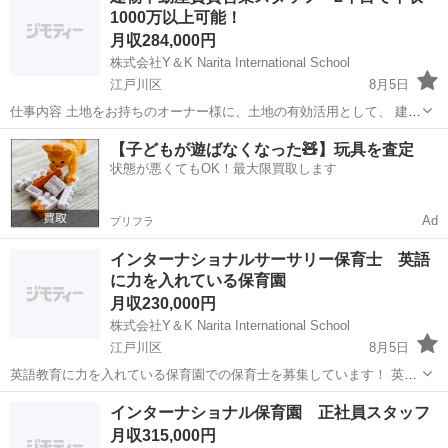
1000万以上可能！
スタッフトレーニングなどマネジメント...
月収284,000円
株式会社Y＆K Narita International School
江戸川区
8月5日
仕事内容 土地をお持ちのオーナー様に、土地の有効活用として、 建物
賃貸事業を提案する営業です。 業務内容 訪問 何度かお客様のお宅を
東京
江戸川区
内勤営業
未経験
【子どもが遊ばなくなった🧸】玩具を査定
訪問し、少しずつ距離を縮めます！ 奥様やお子さんなどご家族と仲良
状態が悪くてもOK！最大限買取します
くなるのもコ...
Ad
プリフラ
インターナショナルサーサリー保育士 英語
に力を入れている保育園
月収230,000円
株式会社Y＆K Narita International School
江戸川区
8月5日
英語教育に力を入れている保育園での保育士を募集しています！ 英語
が苦手な方でも大歓迎です！ 新卒、未経験、ブランク、子育て世代の
東京
江戸川区
保育士
外国人
インターナショナル保育園 正社員スタッフ
方など誰でも募集中です！ 残業は一切ありません！とても働きやすい
月収315,000円
環境に自信があ...