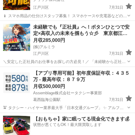
江戸川区
7月31日
📱 スマホ用品の仕分けスタッフ募集！ スマホケースや充電器などの仕
分け・検品を行うシンプルなお仕事です♪
東京
江戸川区
工場
未経験
未経験でも『正社員』へ！ボタンひとつで安
━━━━━━━━━━━━━━━━ 📲 ご応募はこちら（24時間受付
定×高収入の未来を掴もう☆彡 東京都江…
中） https://lin.ee/...
月収285,000円
(株)アルミラ
江戸川区
7月31日
＼安定した正社員のお仕事をお探しの方必見！／ 「未経験から正社員
になれる？」 「すぐに働ける仕事が知りたい！」 「長期安定の職場で
東京
江戸川区
工場
未経験
【アプリ専用可能】初年度保証年収：４３５
働きたい！」 ⇒ そんなアナタにピッタリの正社員求人をご紹介！ ※
万 - 最高年収：８７９万
もちろん契...
月収500,000円
Assemblage株式会社ータクシー事業部
葛西臨海公園駅
7月31日
🚖 タクシー・ハイヤー業界最大手「日本交通グループ」 ✨ アルファ
ードによるハイグレードな送迎サービスを提供！ 🔹 流し営業ゼロ 🔹
東京
江戸川区
葛西臨海公園駅
ドライバー
未経験
【おもちゃ】家に眠ってる現金化できます💰
100%アプリ配車 🌟 働きやすさ：◎ 🌟 稼ぎやすさ：◎ タクシー運...
状態が悪くてもOK！最大限買取します