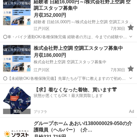
経験者 日給16,000円～/株式会社野上空調 空
ます。メインの取引先はオフィスや大手企業など。お客様からお困り
調工スタッフ募集中
ごとを伺いながら最適なご提案をしていく...
月収352,000円
経験者 日給16,000円～/株式会社野上空調 空調工スタッフ募集中
江戸川区
7月30日
⭕️車・バイク通勤OK/各種保険完備 経験者の方は、今までの経験やス
キルを活かしてください。 ◎20代～40代の方が活躍しやすい環境です
東京
江戸川区
機械
業務用エアコン
株式会社野上空調 空調工スタッフ募集中
♪ やる気がある方なら、遠方からのご応募も歓迎します！ 仕事が負担
月収186,000円
にならないよう...
株式会社野上空調 空調工スタッフ募集中
江戸川区
7月30日
⭕️【未経験OK/各種保険完備】先輩たちが丁寧に教えますので初めて
の方も安心してご応募ください！ 20代～40代の方が活躍しやすい環境
東京
江戸川区
機械
未経験
【求】着なくなった着物、買います👘
です。各種保険完備、資格取得支援あり！ やる気がある方なら、遠方
状態が悪くてもOK！最大限買取します
からのご応募も積極的に...
Ad
プリフラ
グループホーム あおい/1380000029-050の介
護職員（ヘルパー）（介…
月給331,715円