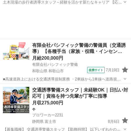
土木現場の歩行者誘導スタッフ～経験を活かす新たなキャリア 【応募
先企業名】株式会社警福 【雇用形態】正社員 【職種】警備員・警備関
福岡
福岡市
警備員
連 【応募資格】 ・日本語ネイティブレベルの方に限る ・仕事内容欄
の■□求める人材□■をご参...
有限会社パシフィック警備の警備員（交通誘
導） 【各種手当（家族・役職・インセン…
月給200,000円
有限会社パシフィック警備
7月19日
提携サイト
和歌山県 和歌山市
■高速道路上における交通誘導規制業務 ・2車線から1車線へ道路規制
・工事規制区での工事車両の誘導 ・工事終了後の道路規制の解除 ▼具
和歌山
和歌山市
警備員
交通誘導警備スタッフ｜未経験OK｜日払い対
体的には･･･ 高速道路上での道路拡張・修復工事などの前に、 必ず必
応可｜資格を持つ先輩が丁寧に指導
要となるのが交通規制...
月収275,000円
プロワーカー2231
静岡県 富士市
8月6日
【募集職種】 交通誘導警備スタッフ 【勤務時間】 以下いずれかの勤