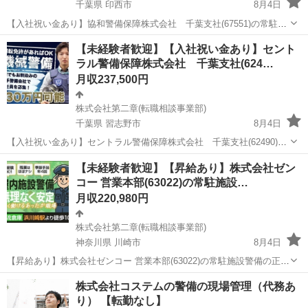
千葉県 印西市
8月4日
【入社祝い金あり】協和警備保障株式会社 千葉支社(67551)の常駐施
設警備の正社員 - 千葉ニュータウン中央駅 【応募先企業名】株式会社
千葉
印西市
警備員
未経験
【未経験者歓迎】【入社祝い金あり】セント
第二章(転職相談事業部) 【雇用形態】正社員【人材紹介】 【職種】警
ラル警備保障株式会社 千葉支社(624…
備員・警備関連 ...
月収237,500円
株式会社第二章(転職相談事業部)
千葉県 習志野市
8月4日
【入社祝い金あり】セントラル警備保障株式会社 千葉支社(62490)の
機械警備の正社員 - 京成大久保駅 【応募先企業名】株式会社第二章(転
千葉
習志野市
警備員
未経験
【未経験者歓迎】【昇給あり】株式会社ゼン
職相談事業部) 【雇用形態】正社員【人材紹介】 【職種】警備員・警
コー 営業本部(63022)の常駐施設…
備関連 【応募資...
月収220,980円
株式会社第二章(転職相談事業部)
神奈川県 川崎市
8月4日
【昇給あり】株式会社ゼンコー 営業本部(63022)の常駐施設警備の正社
員 - 武蔵小杉駅 【応募先企業名】株式会社第二章(転職相談事業部)
神奈川
川崎市
警備員
未経験
株式会社コステムの警備の現場管理（代務あ
【雇用形態】正社員【人材紹介】 【職種】警備員・警備関連 【応募資
り） 【転勤なし】
格】 ・年齢要...