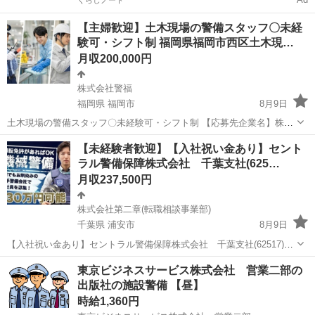
くらしノート
【主婦歓迎】土木現場の警備スタッフ〇未経
験可・シフト制 福岡県福岡市西区土木現…
月収200,000円
株式会社警福
福岡県 福岡市
8月9日
土木現場の警備スタッフ〇未経験可・シフト制 【応募先企業名】株式
会社警福 【雇用形態】正社員 【職種】警備員・警備関連 【応募資
福岡
福岡市
警備員
未経験
【未経験者歓迎】【入社祝い金あり】セント
格】 ・日本語ネイティブレベルの方に限る ・仕事内容欄の■□求める
ラル警備保障株式会社 千葉支社(625…
人材□■をご参照ください【仕...
月収237,500円
株式会社第二章(転職相談事業部)
千葉県 浦安市
8月9日
【入社祝い金あり】セントラル警備保障株式会社 千葉支社(62517)の
機械警備の正社員 - 妙典駅 【応募先企業名】株式会社第二章(転職相談
千葉
浦安市
警備員
未経験
東京ビジネスサービス株式会社 営業二部の
事業部) 【雇用形態】正社員【人材紹介】 【職種】警備員・警備関連
出版社の施設警備 【昼】
【応募資格】 ...
時給1,360円