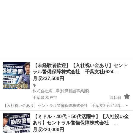
【未経験者歓迎】【入社祝い金あり】セント
ラル警備保障株式会社 千葉支社(624…
月収237,500円
株式会社第二章(転職相談事業部)
千葉県 松戸市
8月5日
【入社祝い金あり】セントラル警備保障株式会社 千葉支社(62482)の
機械警備の正社員 - 松戸駅 【応募先企業名】株式会社第二章(転職相談
千葉
松戸市
警備員
未経験
【ミドル・40代・50代活躍中】【入社祝い金
事業部) 【雇用形態】正社員【人材紹介】 【職種】警備員・警備関連
あり】セントラル警備保障株式会社 …
【応募資格】 ...
月収220,000円