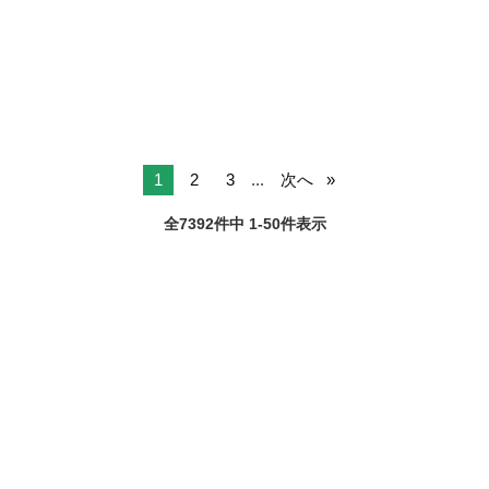
機械警備の正社員 - 新八柱 駅 【応募先企業名】株式会社第二章(転職
千葉
松戸市
警備員
未経験
相談事業部) 【雇用形態】正社員【人材紹介】 【職種】警備員・警備
関連 【応募資格...
1
2
3
...
次へ
全7392件中 1-50件表示