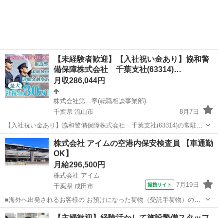
広島
廿日市市
警備員
未経験
警備関連 【応募資格】 ・日本語ネイティブレベルの方に限る ・仕事
内容欄の■□求める人材□■を...
【未経験者歓迎】【入社祝い金あり】協和警
備保障株式会社 千葉支社(63314)…
月収286,044円
株式会社第二章(転職相談事業部)
千葉県 流山市
8月7日
【入社祝い金あり】協和警備保障株式会社 千葉支社(63314)の常駐施
設警備の正社員 - 江戸川台駅 【応募先企業名】株式会社第二章(転職相
千葉
流山市
警備員
株式会社 アイムの空港内保安検査員 【車通勤
談事業部) 【雇用形態】正社員【人材紹介】 【職種】警備員・警備関
OK】
連 【応募資格】...
月給296,500円
株式会社 アイム
7月19日
提携サイト
千葉県 成田市
■海外へ出発されるお客様の お預けになった荷物（受託手荷物）の検
査業務。 出発旅客の手荷物や輸出貨物の内容を X線監視モニターを通
千葉
成田市
警備員
【主婦歓迎】経験活かして施設警備スタッフ