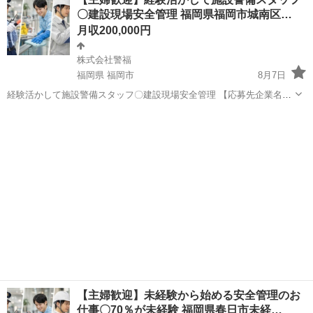
して、 危険物となるものが入っていないか 検査します。 検査で確認
〇建設現場安全管理 福岡県福岡市城南区…
が必要となった場合は、 ...
月収200,000円
株式会社警福
福岡県 福岡市
8月7日
経験活かして施設警備スタッフ〇建設現場安全管理 【応募先企業名】
株式会社警福 【雇用形態】正社員 【職種】警備員・警備関連 【応募
福岡
福岡市
警備員
未経験
資格】 ・日本語ネイティブレベルの方に限る ・仕事内容欄の■□求め
る人材□■をご参照ください...
【主婦歓迎】未経験から始める安全管理のお
仕事〇70％が未経験 福岡県春日市未経…