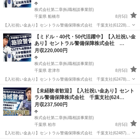
株式会社第二章(転職相談事業部)
千葉県 船橋市
8月5日
【入社祝い金あり】セントラル警備保障株式会社 千葉支社(61228)の
常駐施設警備の正社員 - 船橋駅 【応募先企業名】株式会社第二章(転職
千葉
船橋市
警備員
業務
【ミドル・40代・50代活躍中】【入社祝い金
相談事業部) 【雇用形態】正社員【人材紹介】 【職種】警備員・警備
あり】セントラル警備保障株式会社 …
関連 【応募資格...
月収220,000円
株式会社第二章(転職相談事業部)
千葉県 君津市
8月5日
【入社祝い金あり】セントラル警備保障株式会社 千葉支社(62478)の
常駐施設警備の正社員 - 下郡駅 【応募先企業名】株式会社第二章(転職
千葉
君津市
警備員
業務
【未経験者歓迎】【入社祝い金あり】セント
相談事業部) 【雇用形態】正社員【人材紹介】 【職種】警備員・警備
ラル警備保障株式会社 千葉支社(624…
関連 【応募資格...
月収237,500円
株式会社第二章(転職相談事業部)
千葉県 柏市
8月5日
【入社祝い金あり】セントラル警備保障株式会社 千葉支社(62487)の
機械警備の正社員 - 柏の葉キャンパス駅 【応募先企業名】株式会社第