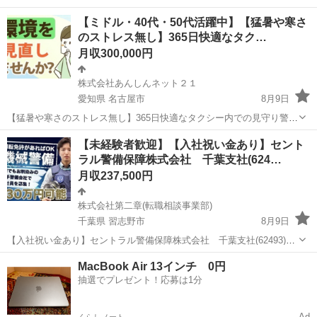
【ミドル・40代・50代活躍中】【猛暑や寒さ
のストレス無し】365日快適なタク…
月収300,000円
株式会社あんしんネット２１
愛知県 名古屋市
8月9日
【猛暑や寒さのストレス無し】365日快適なタクシー内での見守り警備
員 【応募先企業名】株式会社あんしんネット２１ 【雇用形態】正社員
愛知
名古屋市
警備員
未経験
【未経験者歓迎】【入社祝い金あり】セント
【職種】警備員・警備関連 【応募資格】 ・日本語ネイティブレベルの
ラル警備保障株式会社 千葉支社(624…
方に限る【仕事内容】 ...
月収237,500円
株式会社第二章(転職相談事業部)
千葉県 習志野市
8月9日
【入社祝い金あり】セントラル警備保障株式会社 千葉支社(62493)の
機械警備の正社員 - 新津田沼駅 【応募先企業名】株式会社第二章(転職
千葉
習志野市
警備員
未経験
MacBook Air 13インチ 0円
相談事業部) 【雇用形態】正社員【人材紹介】 【職種】警備員・警備
抽選でプレゼント！応募は1分
関連 【応募資格...
Ad