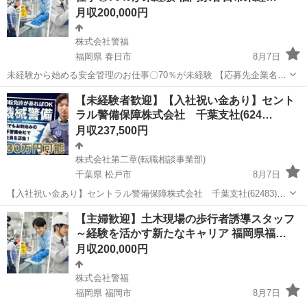
月収200,000円
株式会社警福
福岡県 春日市
8月7日
未経験から始める安全管理のお仕事〇70％が未経験 【応募先企業名】
株式会社警福 【雇用形態】正社員 【職種】警備員・警備関連 【応募
福岡
春日市
警備員
【未経験者歓迎】【入社祝い金あり】セント
資格】 ・日本語ネイティブレベルの方に限る ・仕事内容欄の■□求め
ラル警備保障株式会社 千葉支社(624…
る人材□■をご参照くださ...
月収237,500円
株式会社第二章(転職相談事業部)
千葉県 松戸市
8月7日
【入社祝い金あり】セントラル警備保障株式会社 千葉支社(62483)の
機械警備の正社員 - 新松戸駅 【応募先企業名】株式会社第二章(転職相
千葉
松戸市
警備員
未経験
【主婦歓迎】土木現場の歩行者誘導スタッフ
談事業部) 【雇用形態】正社員【人材紹介】 【職種】警備員・警備関
～経験を活かす新たなキャリア 福岡県福…
連 【応募資格】...
月収200,000円
株式会社警福
福岡県 福岡市
8月7日