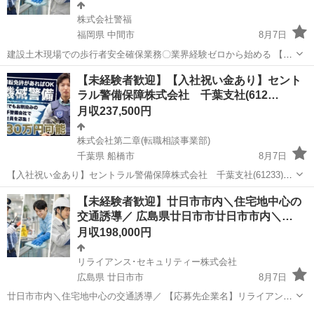
株式会社警福
福岡県 中間市
8月7日
建設土木現場での歩行者安全確保業務〇業界経験ゼロから始める 【応
募先企業名】株式会社警福 【雇用形態】正社員 【職種】警備員・警備
福岡
中間市
警備員
業務
【未経験者歓迎】【入社祝い金あり】セント
関連 【応募資格】 ・日本語ネイティブレベルの方に限る ・仕事内容
ラル警備保障株式会社 千葉支社(612…
欄の■□求める人材□■をご...
月収237,500円
株式会社第二章(転職相談事業部)
千葉県 船橋市
8月7日
【入社祝い金あり】セントラル警備保障株式会社 千葉支社(61233)の
機械警備の正社員 - 三咲駅 【応募先企業名】株式会社第二章(転職相談
千葉
船橋市
警備員
業務
【未経験者歓迎】廿日市市内＼住宅地中心の
事業部) 【雇用形態】正社員【人材紹介】 【職種】警備員・警備関連
交通誘導／ 広島県廿日市市廿日市市内＼…
【応募資格】 ...
月収198,000円
リライアンス･セキュリティー株式会社
広島県 廿日市市
8月7日
廿日市市内＼住宅地中心の交通誘導／ 【応募先企業名】リライアン
ス･セキュリティー株式会社 【雇用形態】契約社員 【職種】警備員・