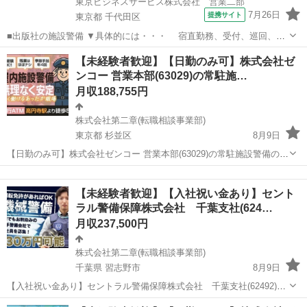
東京ビジネスサービス株式会社 営業二部
7月26日
提携サイト
東京都 千代田区
■出版社の施設警備 ▼具体的には・・・ 宿直勤務、受付、巡回、立
哨（30分）、配送（郵便物等）など ■時給1,360円＋交通費規定内支給
東京
千代田区
警備員
【未経験者歓迎】【日勤のみ可】株式会社ゼ
※22時～翌5時は時給1,700円 月収例 227,800円 （1,360円×1...
ンコー 営業本部(63029)の常駐施…
月収188,755円
株式会社第二章(転職相談事業部)
東京都 杉並区
8月9日
【日勤のみ可】株式会社ゼンコー 営業本部(63029)の常駐施設警備の正
社員 - 新高円寺駅 【応募先企業名】株式会社第二章(転職相談事業部)
東京
杉並区
警備員
未経験
【雇用形態】正社員【人材紹介】 【職種】警備員・警備関連 【応募資
【未経験者歓迎】【入社祝い金あり】セント
格】 ・年齢...
ラル警備保障株式会社 千葉支社(624…
月収237,500円
株式会社第二章(転職相談事業部)
千葉県 習志野市
8月9日
【入社祝い金あり】セントラル警備保障株式会社 千葉支社(62492)の
機械警備の正社員 - 京成津田沼駅 【応募先企業名】株式会社第二章(転
千葉
習志野市
警備員
未経験