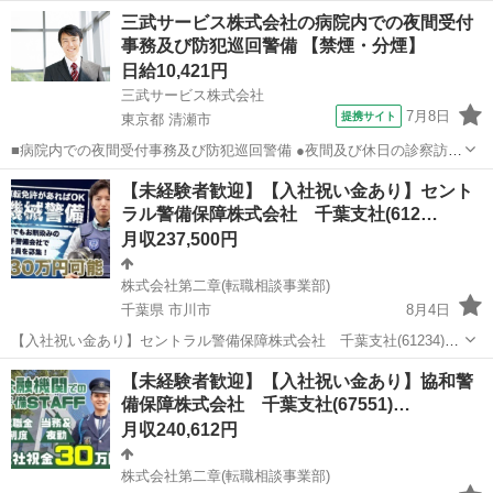
常駐施設警備の正社員 - 蘇我駅 【応募先企業名】株式会社第二章(転職
千葉
千葉市
警備員
業務
三武サービス株式会社の病院内での夜間受付
相談事業部) 【雇用形態】正社員【人材紹介】 【職種】警備員・警備
事務及び防犯巡回警備 【禁煙・分煙】
関連 【応募資格...
日給10,421円
三武サービス株式会社
7月8日
提携サイト
東京都 清瀬市
■病院内での夜間受付事務及び防犯巡回警備 ●夜間及び休日の診察訪問
者の受付 ●各種患者様の書類手続き ●外線及び内線の電話受付 ●訪問
東京
清瀬市
警備員
【未経験者歓迎】【入社祝い金あり】セント
者の入館管理（立哨など） ●建物内外の巡回及び施錠確認 ●防災のた
ラル警備保障株式会社 千葉支社(612…
めの火元確認...
月収237,500円
株式会社第二章(転職相談事業部)
千葉県 市川市
8月4日
【入社祝い金あり】セントラル警備保障株式会社 千葉支社(61234)の
機械警備の正社員 - 原木中山駅 【応募先企業名】株式会社第二章(転職
千葉
市川市
警備員
業務
【未経験者歓迎】【入社祝い金あり】協和警
相談事業部) 【雇用形態】正社員【人材紹介】 【職種】警備員・警備
備保障株式会社 千葉支社(67551)…
関連 【応募資格...
月収240,612円
株式会社第二章(転職相談事業部)