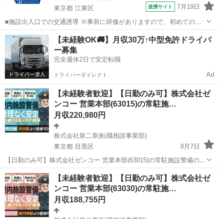
7月19日
提携サイト
東京都 江東区
■施設出入口での交通誘導 ※事前に研修がありますので、初めての方
もご安心ください。 ■時給1,500円 ※試用期間3ヶ月（同条件） ■8:00
東京
江東区
警備員
【未経験OK🚚】月収30万↑中型免許ドライバ
～17:00（休憩1h、実働8h） ★勤務日応相談
ー募集
完全週休2日で安定転職
Ad
ドライバーダイレクト
【未経験者歓迎】【日勤のみ可】株式会社ゼ
ンコー 営業本部(63015)の常駐施…
月収220,980円
株式会社第二章(転職相談事業部)
東京都 目黒区
8月7日
【日勤のみ可】株式会社ゼンコー 営業本部(63015)の常駐施設警備の正
社員 - 目黒駅 【応募先企業名】株式会社第二章(転職相談事業部) 【雇
東京
目黒区
警備員
未経験
【未経験者歓迎】【日勤のみ可】株式会社ゼ
用形態】正社員【人材紹介】 【職種】警備員・警備関連 【応募資格】
ンコー 営業本部(63030)の常駐施…
・年齢要件...
月収188,755円