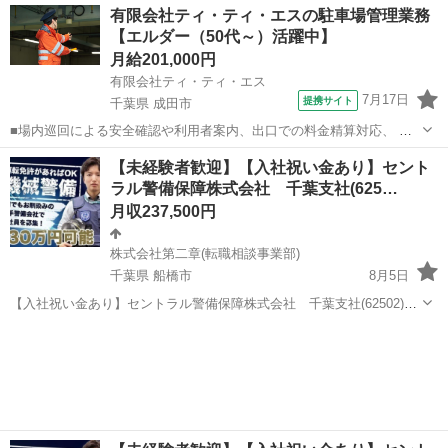
千葉
柏市
警備員
未経験
有限会社ティ・ティ・エスの駐車場管理業務
二章(転職相談事業部) 【雇用形態】正社員【人材紹介】 【職種】警備
【エルダー（50代～）活躍中】
員・警備関連 【...
月給201,000円
有限会社ティ・ティ・エス
7月17日
提携サイト
千葉県 成田市
■場内巡回による安全確認や利用者案内、出口での料金精算対応、 混
雑時の車両誘導を行います。あわせて精算機・発券機の点検、 釣銭補
千葉
成田市
警備員
【未経験者歓迎】【入社祝い金あり】セント
充、現金回収など設備の維持管理も担当していただきます。 駐車場の
ラル警備保障株式会社 千葉支社(625…
円滑で安全な運営を支えるお仕事で...
月収237,500円
株式会社第二章(転職相談事業部)
千葉県 船橋市
8月5日
【入社祝い金あり】セントラル警備保障株式会社 千葉支社(62502)の
機械警備の正社員 - 二和向台駅 【応募先企業名】株式会社第二章(転職
千葉
船橋市
警備員
未経験
相談事業部) 【雇用形態】正社員【人材紹介】 【職種】警備員・警備
関連 【応募資格...