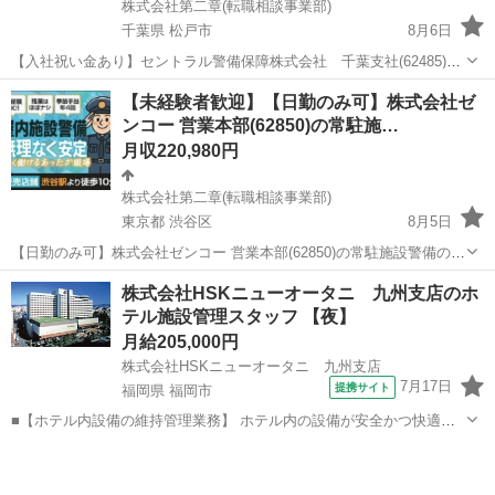
株式会社第二章(転職相談事業部)
千葉県 松戸市
8月6日
【入社祝い金あり】セントラル警備保障株式会社 千葉支社(62485)の
機械警備の正社員 - 北松戸駅 【応募先企業名】株式会社第二章(転職相
千葉
松戸市
警備員
未経験
【未経験者歓迎】【日勤のみ可】株式会社ゼ
談事業部) 【雇用形態】正社員【人材紹介】 【職種】警備員・警備関
ンコー 営業本部(62850)の常駐施…
連 【応募資格】...
月収220,980円
株式会社第二章(転職相談事業部)
東京都 渋谷区
8月5日
【日勤のみ可】株式会社ゼンコー 営業本部(62850)の常駐施設警備の正
社員 - 渋谷駅 【応募先企業名】株式会社第二章(転職相談事業部) 【雇
東京
渋谷区
警備員
未経験
株式会社HSKニューオータニ 九州支店のホ
用形態】正社員【人材紹介】 【職種】警備員・警備関連 【応募資格】
テル施設管理スタッフ 【夜】
・年齢要件...
月給205,000円
株式会社HSKニューオータニ 九州支店
7月17日
提携サイト
福岡県 福岡市
■【ホテル内設備の維持管理業務】 ホテル内の設備が安全かつ快適に
稼働するよう点検・管理を行います。 ◆最初にお任せする業務 館内巡
福岡
福岡市
警備員
回点検、設備の目視チェック、電球交換、 簡単な修繕作業、点検結果
の記録 まずは先輩スタ...