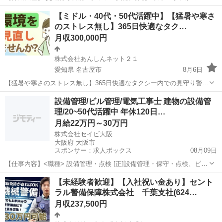
務 ・8:00～17:00 ・8:00～12:00 ・13:00～17:00 ※勤務内容により変
静岡
富士市
警備員
【ミドル・40代・50代活躍中】【猛暑や寒さ
動する場合があります ※半日勤務の...
のストレス無し】365日快適なタク…
月収300,000円
株式会社あんしんネット２１
愛知県 名古屋市
8月6日
【猛暑や寒さのストレス無し】365日快適なタクシー内での見守り警備
員 【応募先企業名】株式会社あんしんネット２１ 【雇用形態】正社員
愛知
名古屋市
警備員
未経験
設備管理/ビル管理/電気工事士 建物の設備管
【職種】警備員・警備関連 【応募資格】 ・日本語ネイティブレベルの
理/20~50代活躍中 年休120日…
方に限る【仕事内容】 ...
月給22万円～30万円
株式会社セイビ大阪
大阪府 大阪市
スポンサー：求人ボックス
08月09日
【仕事内容】<職種> 設備管理・点検 [正]設備管理・保守・点検、ビル
メンテナンス・管理、電気工事士 <雇用形態> 正社員 <給与> [正]月給
正社員
【未経験者歓迎】【入社祝い金あり】セント
22万円～30万円 交通費:全額支給 月給220,000円～ 経験、資格に応じ
ラル警備保障株式会社 千葉支社(624…
て加給優...
月収237,500円