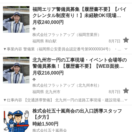
福岡エリア警備員募集【履歴書不要】【バイ
クレンタル制度有り！】未経験OK!現場…
月収240,000円
株式会社フラットアップ（福岡営業所）
福岡県 和白駅
8月7日
▼事業内容 警備業（福岡県公安委員会認定番号第90000934号） ・交
通誘導警備 ・高速道路警備 ・施設警備 ・雑踏警備 （一般社団法人全
福岡
福岡市
和白駅
警備員
建設現場
北九州市一円の工事現場・イベント会場等の
国警備業協会加盟会社） （一般社団法人福岡県警備業協会加盟会社）
警備員募集！【履歴書不要】【WEB面接…
...
月収216,000円
株式会社フラットアップ（北九州本社）
福岡県 北九州市
8月7日
▼仕事内容 【交通誘導警備】 北九州一円の道路工事現場・建設現場に
て交通誘導警備業務をお願いします。 主に駐車場や工事現場・建設現
福岡
北九州市
警備員
業務
株式会社五十嵐商会の出入口誘導スタッフ
場などで、通行車両の交通整理や通行人の誘導をしていただきます。
【夕方】
【施設警備】 ...
時給1,500円
株式会社五十嵐商会