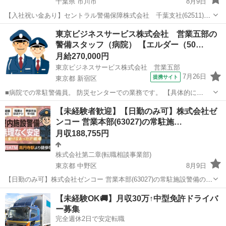
千葉県 市川市
8月9日
【入社祝い金あり】セントラル警備保障株式会社 千葉支社(62511)の
機械警備の正社員 - 妙典駅 【応募先企業名】株式会社第二章(転職相談
千葉
市川市
警備員
未経験
東京ビジネスサービス株式会社 営業五部の
事業部) 【雇用形態】正社員【人材紹介】 【職種】警備員・警備関連
警備スタッフ（病院） 【エルダー（50…
【応募資格】 ...
月給270,000円
東京ビジネスサービス株式会社 営業五部
7月26日
提携サイト
東京都 新宿区
■病院での常駐警備員。 防災センターでの業務です。 【具体的に
は…】 ■出入り口での立哨 ■防災センターでの監視 ■施設内の巡回 ■タ
東京
新宿区
警備員
【未経験者歓迎】【日勤のみ可】株式会社ゼ
クシー乗り場での誘導 ■鍵の貸し出し ■拾得物対応 ■電話対応 など
ンコー 営業本部(63027)の常駐施…
座...
月収188,755円
株式会社第二章(転職相談事業部)
東京都 中野区
8月9日
【日勤のみ可】株式会社ゼンコー 営業本部(63027)の常駐施設警備の正
社員 - 中野駅 【応募先企業名】株式会社第二章(転職相談事業部) 【雇
東京
中野区
警備員
未経験
【未経験OK🚚】月収30万↑中型免許ドライバ
用形態】正社員【人材紹介】 【職種】警備員・警備関連 【応募資格】
ー募集
・年齢要件...
完全週休2日で安定転職