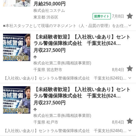
月給250,000円
株式会社コステム
7月8日
提携サイト
東京都 渋谷区
■本社スタッフとして現場のマネジメント（人・品質の管理）をお任せ
します。 将来的に組織を担う幹部候補として育成していくことを想定
東京
渋谷区
警備員
【未経験者歓迎】【入社祝い金あり】セント
しています。 【具体的には…】 ■現場の巡回・状況確認 ■警備スタッ
ラル警備保障株式会社 千葉支社(624…
フの育成・管理 ■現...
月収237,500円
株式会社第二章(転職相談事業部)
千葉県 習志野市
8月4日
【入社祝い金あり】セントラル警備保障株式会社 千葉支社(62491)の
機械警備の正社員 - 実籾駅 【応募先企業名】株式会社第二章(転職相談
千葉
習志野市
警備員
未経験
【未経験者歓迎】【入社祝い金あり】セント
事業部) 【雇用形態】正社員【人材紹介】 【職種】警備員・警備関連
ラル警備保障株式会社 千葉支社(624…
【応募資格】 ...
月収237,500円
株式会社第二章(転職相談事業部)
千葉県 松戸市
8月4日
【入社祝い金あり】セントラル警備保障株式会社 千葉支社(62484)の