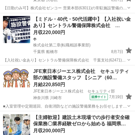
【日勤のみ可】株式会社ゼンコー 営業本部(63011)の常駐施設警備の正
社員 - 表参道駅 【応募先企業名】株式会社第二章(転職相談事業部)
東京
渋谷区
警備員
未経験
【ミドル・40代・50代活躍中】【入社祝い金
【雇用形態】正社員【人材紹介】 【職種】警備員・警備関連 【応募資
あり】セントラル警備保障株式会社 …
格】 ・年齢要...
月収220,000円
株式会社第二章(転職相談事業部)
千葉県 船橋市
8月7日
【入社祝い金あり】セントラル警備保障株式会社 千葉支社(62471)の
常駐施設警備の正社員 - 北習志野駅 【応募先企業名】株式会社第二章
千葉
船橋市
警備員
業務
JFE東日本ジーエス株式会社 セキュリティ
(転職相談事業部) 【雇用形態】正社員【人材紹介】 【職種】警備員・
部の施設警備スタッフ 【シニア（60…
警備関連 【応募...
月給220,850円
JFE東日本ジーエス株式会社 セキュリティ部
7月19日
提携サイト
神奈川県 川崎市
■入室管理や定期巡回、自衛消防などの施設警備業務をお任せします。
■月給220,850円～ ≪月収例≫ 232,717円（日勤勤務10回、夜勤勤務9
神奈川
川崎市
警備員
【主婦歓迎】建設土木現場での歩行者安全確
回の場合） ※月給220,850円＋深夜手当11,867円 ■（A）21:0...
保業務〇業界経験ゼロから始める 福岡県…
月収200,000円