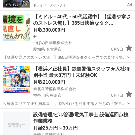
Ad
ドライバーダイレクト
【ミドル・40代・50代活躍中】【猛暑や寒さ
のストレス無し】365日快適なタク…
月収300,000円
つばめ自動車株式会社
愛知県 名古屋市
8月9日
【猛暑や寒さのストレス無し】365日快適なタクシー内での見守り警備
員 【応募先企業名】つばめ自動車株式会社 【雇用形態】正社員 【職
愛知
名古屋市
警備員
【横浜／正社員】鉄道警備スタッフ★入社特
種】警備員・警備関連 【応募資格】 ・日本語ネイティブレベルの方に
別手当 最大8万円！未経験OK
限る【仕事内容】 ＼タク...
月収210,000円
新北斗警備保障株式会社
神奈川県 横浜市
8月7日
＼横浜エリアで正社員募集！／ 駅や線路を利用する人たちの「安全」
を守る仕事です。 駅のリニューアルや線路設備の更新、再開発に伴う
神奈川
横浜市
警備員
未経験
設備管理/ビル管理/電気工事士 設備巡回点検
工事など、鉄道関連の現場で活躍していただきます。 未経験の方も大
作業業務
歓迎！ ...
月給25万円～30万円
高橋工業株式会社