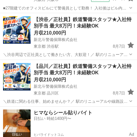
■27階建てのオフィスビルにて警備員として勤務！ 入社後はビル内の
駐車場運営からスタート！オフィスビルに勤務する方や、来客車両に
大阪
大阪市
警備員
【渋谷／正社員】鉄道警備スタッフ★入社特
対し、車種に応じた駐車スペースへ素早くご案内するお仕事です。 不
別手当 最大8万円！未経験OK
審な車両が入らないように目を配り...
月収210,000円
新北斗警備保障株式会社
東京都 渋谷駅
8月7日
＼渋谷周辺で正社員として働きたい方、大歓迎！／ 駅のリニューアル
や線路設備の更新など、鉄道関連工事の現場で「安全」を守る警備ス
東京
渋谷区
渋谷駅
警備員
未経験
【品川／正社員】鉄道警備スタッフ★入社特
タッフを募集しています。 警備経験・学歴・転職回数は一切不問！ 未
別手当 最大8万円！未経験OK
経験からスタートし...
月収210,000円
新北斗警備保障株式会社
東京都 品川区
8月7日
＼鉄道に関わる仕事、始めませんか？／ 駅のリニューアルや線路設備
の更新など、鉄道関連工事の安全を守る警備スタッフを募集していま
東京
品川区
警備員
未経験
ヒマならシール貼りバイト
す。 品川エリアをはじめ、東京都内に現場多数！ 基本は現場へ直行直
日払い 時給1400円〜
帰できるので、...
Ad
ヒバライドットコム