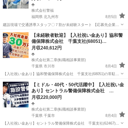
株式会社警福
福岡県 北九州市
8月5日
建設現場で交通誘導スタッフ〇７割が未経験スタート 【応募先企業
名】株式会社警福 【雇用形態】正社員 【職種】警備員・警備関連
福岡
北九州市
警備員
【未経験者歓迎】【入社祝い金あり】協和警
【応募資格】 ・日本語ネイティブレベルの方に限る ・仕事内容欄の
備保障株式会社 千葉支社(68051)…
■□求める人材□■をご参照くださ...
月収240,612円
株式会社第二章(転職相談事業部)
千葉県 市川市
8月4日
【入社祝い金あり】協和警備保障株式会社 千葉支社(68051)の常駐施
設警備の正社員 - 市川駅 【応募先企業名】株式会社第二章(転職相談事
千葉
市川市
警備員
未経験
【ミドル・40代・50代活躍中】【入社祝い金
業部) 【雇用形態】正社員【人材紹介】 【職種】警備員・警備関連
あり】セントラル警備保障株式会社 …
【応募資格】 ・...
月収220,000円
株式会社第二章(転職相談事業部)
千葉県 千葉市
8月4日
【入社祝い金あり】セントラル警備保障株式会社 千葉支社(62467)の