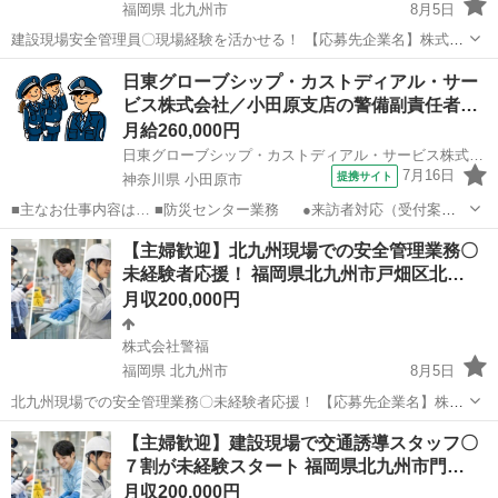
福岡県 北九州市
8月5日
建設現場安全管理員〇現場経験を活かせる！ 【応募先企業名】株式会
社警福 【雇用形態】正社員 【職種】警備員・警備関連 【応募資格】
福岡
北九州市
警備員
日東グローブシップ・カストディアル・サー
・日本語ネイティブレベルの方に限る ・仕事内容欄の■□求める人材
ビス株式会社／小田原支店の警備副責任者…
□■をご参照ください【仕事...
月給260,000円
日東グローブシップ・カストディアル・サービス株式会社／小田原支店
7月16日
提携サイト
神奈川県 小田原市
■主なお仕事内容は… ■防災センター業務 ●来訪者対応（受付案
内・鍵の貸出し等） ●防犯モニター監視、警報機器の監視 ■立哨・
神奈川
小田原市
警備員
【主婦歓迎】北九州現場での安全管理業務〇
巡回（監視や見回り） ●エントランス・車寄せでの立哨・警戒 ●
未経験者応援！ 福岡県北九州市戸畑区北…
施設内の巡回・外...
月収200,000円
株式会社警福
福岡県 北九州市
8月5日
北九州現場での安全管理業務〇未経験者応援！ 【応募先企業名】株式
会社警福 【雇用形態】正社員 【職種】警備員・警備関連 【応募資
福岡
北九州市
警備員
未経験
【主婦歓迎】建設現場で交通誘導スタッフ〇
格】 ・日本語ネイティブレベルの方に限る ・仕事内容欄の■□求める
７割が未経験スタート 福岡県北九州市門…
人材□■をご参照ください【仕...
月収200,000円