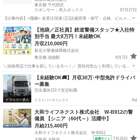
東京都 千代田区
スポンサー：求人ボックス
07月27日
【仕事内容】<職種> 各受注現場 [正]設備管理・保守・点検、ビルメン
テナンス・管理、電気工事士 <雇用形態> 正社員 <給与> [正]月給25万
正社員
【池袋／正社員】鉄道警備スタッフ★入社特
円～30万円 交通費:一部支給 月上限:3万円(実費支給) 月給:25万円～30
別手当 最大8万円！未経験OK
万円...
月収210,000円
新北斗警備保障株式会社
東京都 池袋駅
8月7日
＼池袋周辺で仕事を探している方へ！／ 普段何気なく利用している駅
や線路。 その「当たり前」を支えているのが、今回募集する鉄道工事
東京
豊島区
池袋駅
警備員
未経験
【未経験OK🚚】月収30万↑中型免許ドライバ
の警備スタッフです。 駅のリニューアルや線路設備の更新工事など
ー募集
で、歩行者や車両の誘...
完全週休2日で安定転職
Ad
ドライバーダイレクト
大和ライフネクスト株式会社 W-B912の警
備員 【シニア（60代～）活躍中】
月給215,400円
大和ライフネクスト株式会社 W-B912
7月25日
提携サイト
大阪府 大阪市