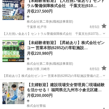
【未経験者歓迎】【入社祝い金あり】セント
ラル警備保障株式会社 千葉支社(610…
月収237,500円
株式会社第二章(転職相談事業部)
千葉県 松戸市
8月5日
【入社祝い金あり】セントラル警備保障株式会社 千葉支社(61073)の
機械警備の正社員 - みのり台駅 【応募先企業名】株式会社第二章(転職
千葉
松戸市
警備員
業務
【未経験者歓迎】【昇給あり】株式会社ゼン
相談事業部) 【雇用形態】正社員【人材紹介】 【職種】警備員・警備
コー 営業本部(62852)の常駐施設…
関連 【応募資格...
月収220,980円
株式会社第二章(転職相談事業部)
神奈川県 川崎市
8月5日
【昇給あり】株式会社ゼンコー 営業本部(62852)の常駐施設警備の正社
員 - 川崎駅 【応募先企業名】株式会社第二章(転職相談事業部) 【雇用
神奈川
川崎市
警備員
【主婦歓迎】建設現場安全管理員〇現場経験
形態】正社員【人材紹介】 【職種】警備員・警備関連 【応募資格】
を活かせる！ 福岡県北九州市小倉北区建…
・年齢要件:...
月収200,000円
株式会社警福