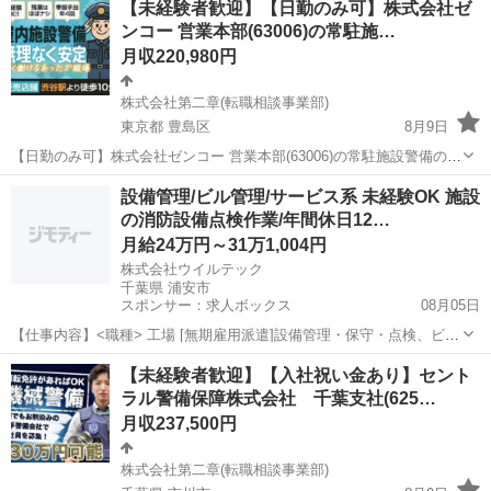
【未経験者歓迎】【日勤のみ可】株式会社ゼ
職相談事業部) 【雇用形態】正社員【人材紹介】 【職種】警備員・警
ンコー 営業本部(63006)の常駐施…
備関連 【応募資...
月収220,980円
株式会社第二章(転職相談事業部)
東京都 豊島区
8月9日
【日勤のみ可】株式会社ゼンコー 営業本部(63006)の常駐施設警備の正
社員 - 池袋駅 【応募先企業名】株式会社第二章(転職相談事業部) 【雇
東京
豊島区
警備員
未経験
設備管理/ビル管理/サービス系 未経験OK 施設
用形態】正社員【人材紹介】 【職種】警備員・警備関連 【応募資格】
の消防設備点検作業/年間休日12…
・年齢要件...
月給24万円～31万1,004円
株式会社ウイルテック
千葉県 浦安市
スポンサー：求人ボックス
08月05日
【仕事内容】<職種> 工場 [無期雇用派遣]設備管理・保守・点検、ビル
メンテナンス・管理、サービスその他 <雇用形態> 無期雇用派遣 <給
正社員 / 派遣社員
【未経験者歓迎】【入社祝い金あり】セント
与> [無期雇用派遣]月給24万円～31.1004万円 交通費:一部支給 <交通費
ラル警備保障株式会社 千葉支社(625…
>上限15...
月収237,500円
株式会社第二章(転職相談事業部)