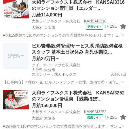
大和ライフネクスト株式会社 KANSAI3316
的には ・受付業務（来訪者の応対、お住まいのお客様からのお問い合
のマンション管理員 【エルダー…
わせ・ご相談など） ・共...
月給114,000円
大和ライフネクスト株式会社 KANSAI3316
7月25日
提携サイト
大阪府 大阪市
■3棟15階建て318戸のマンションでの管理員業務をお任せします！ マ
ンションにお住まいの方々の快適な暮らしを支える大切な仕事です。
大阪
大阪市
マンション管理
ビル管理/設備管理/サービス系 消防設備点検
具体的には ・共用部分の清掃（エントランス・エレベーター内・廊
スタッフ 基本土日祝休み 育児休業取…
下・階段・ゴミ置場など） ...
月給22万円～
アイ・ティ・アサヒ株式会社
大分県 大分市
スポンサー：求人ボックス
08月07日
【仕事内容】<職種> [正]ビルメンテナンス・管理、設備管理・保守・
点検、サービスその他 <雇用形態> 正社員 <給与> [正]月給22万円～ 交
正社員
大和ライフネクスト株式会社 KANSAI3252
通費:一部支給 実費支給月1万円まで 試用期間有 雇用形態:正社員 期
のマンション管理員 【残業ほぼ…
間:3ヵ月 給...
月給156,000円
大和ライフネクスト株式会社 KANSAI3252
7月25日
提携サイト
大阪府 大阪市
■19階建て118戸のマンションでの管理員業務をお任せします！ マンシ