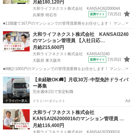
月給180,120円
大和ライフネクスト株式会社 KANSAI262000044
7月25日
提携サイト
兵庫県 明石市
■11階建て167戸のマンションでの管理員業務をお任せします！ マンシ
ョンにお住まいの方々の快適な暮らしを支える大切な仕事です。 具体
兵庫
明石市
マンション管理
大和ライフネクスト株式会社 KANSAI3240
的には ・受付業務（来訪者の応対、お住まいのお客様からのお問い合
のマンション管理員 【入社日応…
わせ・ご相談など） ・共...
月給215,600円
大和ライフネクスト株式会社 KANSAI3240
7月25日
提携サイト
大阪府 東大阪市
■8棟計1003戸のマンションでの管理員業務をお任せします！ マンショ
ンにお住まいの方々の快適な暮らしを支える大切な仕事です。 具体的
大阪
東大阪市
マンション管理
【未経験OK🚚】月収30万↑中型免許ドライバ
には ・受付業務（来訪者の応対、お住まいのお客様からのお問い合わ
ー募集
せ・ご相談など） ・共用...
完全週休2日で安定転職
Ad
ドライバーダイレクト
大和ライフネクスト株式会社
KANSAI262000016のマンション管理員 …
月給116,400円
大和ライフネクスト株式会社 KANSAI262000016