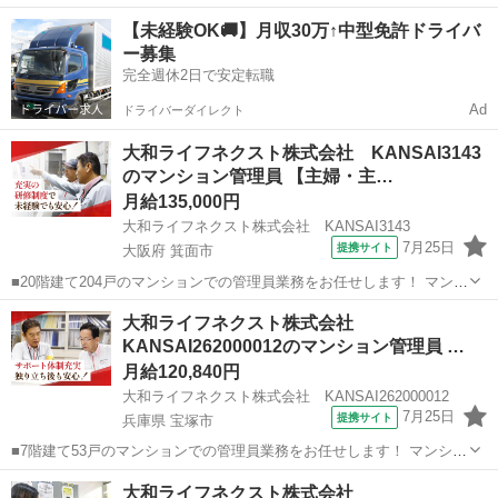
ョンにお住まいの方々の快適な暮らしを支える大切な仕事です。 具体
大阪
大阪市
マンション管理
【未経験OK🚚】月収30万↑中型免許ドライバ
的には ・受付業務（来訪者の応対、お住まいのお客様からのお問い合
ー募集
わせ・ご相談など） ・共...
完全週休2日で安定転職
Ad
ドライバーダイレクト
大和ライフネクスト株式会社 KANSAI3143
のマンション管理員 【主婦・主…
月給135,000円
大和ライフネクスト株式会社 KANSAI3143
7月25日
提携サイト
大阪府 箕面市
■20階建て204戸のマンションでの管理員業務をお任せします！ マンシ
ョンにお住まいの方々の快適な暮らしを支える大切な仕事です。 具体
大阪
箕面市
マンション管理
大和ライフネクスト株式会社
的には ・受付業務（来訪者の応対、お住まいのお客様からのお問い合
KANSAI262000012のマンション管理員 …
わせ・ご相談など） ・共...
月給120,840円
大和ライフネクスト株式会社 KANSAI262000012
7月25日
提携サイト
兵庫県 宝塚市
■7階建て53戸のマンションでの管理員業務をお任せします！ マンショ
ンにお住まいの方々の快適な暮らしを支える大切な仕事です。 具体的
兵庫
宝塚市
マンション管理
大和ライフネクスト株式会社
には ・共用部分の清掃（エントランス・エレベーター内・廊下・階