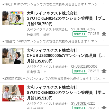
■3棟計500戸のマンションでの管理員業務をお任せします！ マンショ
ンにお住まいの方々の快適な暮らしを支える大切な仕事です。 具体的
埼玉
越谷市
マンション管理
大和ライフネクスト株式会社
には ・受付業務（来訪者の応対、お住まいのお客様からのお問い合わ
SYUTOKEN8242のマンション管理員 【ブ
せ・ご相談など） ・共用部...
ラ…
月給158,750円
大和ライフネクスト株式会社 SYUTOKEN8242
7月25日
提携サイト
神奈川県 川崎市
■7階建て359戸のマンションでの管理員業務をお任せします！ マンシ
ョンにお住まいの方々の快適な暮らしを支える大切な仕事です。 具体
神奈川
川崎市
マンション管理
大和ライフネクスト株式会社
的には ・受付業務（来訪者の応対、お住まいのお客様からのお問い合
CHUBU262000005のマンション管理員 【…
わせ・ご相談など） ・共用...
月給135,890円
大和ライフネクスト株式会社 CHUBU262000005
7月25日
提携サイト
富山県 富山市
■23階建て206戸のマンションでの管理員業務をお任せします！ マンシ
ョンにお住まいの方々の快適な暮らしを支える大切な仕事です。 具体
富山
富山市
マンション管理
大和ライフネクスト株式会社
的には ・共用部分の清掃（エントランス・エレベーター内・廊下・階
SYUTOKEN8220のマンション管理員 【学
段・ゴミ置場など） ・受...
歴…
月給195,510円
大和ライフネクスト株式会社 SYUTOKEN8220
7月25日
提携サイト
東京都 港区