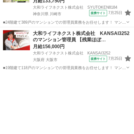
ド…
月給133,750円
大和ライフネクスト株式会社 SYUTOKEN8184
7月25日
提携サイト
神奈川県 川崎市
■24階建て389戸のマンションでの管理員業務をお任せします！ マンシ
ョンにお住まいの方々の快適な暮らしを支える大切な仕事です。 具体
神奈川
川崎市
マンション管理
大和ライフネクスト株式会社 KANSAI3252
的には ・受付業務（来訪者の応対、お住まいのお客様からのお問い合
のマンション管理員 【残業ほぼ…
わせ・ご相談など） ・共...
月給156,000円
大和ライフネクスト株式会社 KANSAI3252
7月25日
提携サイト
大阪府 大阪市
■19階建て118戸のマンションでの管理員業務をお任せします！ マンシ
ョンにお住まいの方々の快適な暮らしを支える大切な仕事です。 具体
大阪
大阪市
マンション管理
的には ・受付業務（来訪者の応対、お住まいのお客様からのお問い合
わせ・ご相談など） ・共...