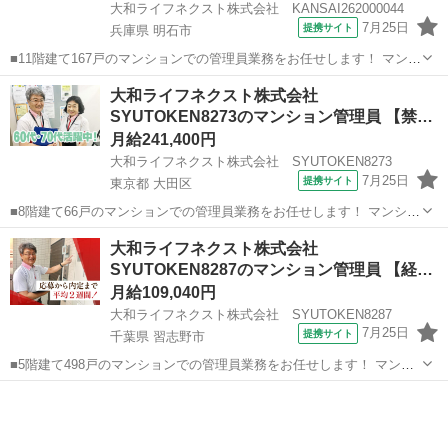
大和ライフネクスト株式会社 KANSAI262000044
7月25日
提携サイト
兵庫県 明石市
■11階建て167戸のマンションでの管理員業務をお任せします！ マンシ
ョンにお住まいの方々の快適な暮らしを支える大切な仕事です。 具体
兵庫
明石市
マンション管理
大和ライフネクスト株式会社
的には ・受付業務（来訪者の応対、お住まいのお客様からのお問い合
SYUTOKEN8273のマンション管理員 【禁
わせ・ご相談など） ・共...
煙…
月給241,400円
大和ライフネクスト株式会社 SYUTOKEN8273
7月25日
提携サイト
東京都 大田区
■8階建て66戸のマンションでの管理員業務をお任せします！ マンショ
ンにお住まいの方々の快適な暮らしを支える大切な仕事です。 具体的
東京
大田区
マンション管理
大和ライフネクスト株式会社
には ・受付業務（来訪者の応対、お住まいのお客様からのお問い合わ
SYUTOKEN8287のマンション管理員 【経
せ・ご相談など） ・共用部...
験…
月給109,040円
大和ライフネクスト株式会社 SYUTOKEN8287
7月25日
提携サイト
千葉県 習志野市
■5階建て498戸のマンションでの管理員業務をお任せします！ マンシ
ョンにお住まいの方々の快適な暮らしを支える大切な仕事です。 具体
千葉
習志野市
マンション管理
的には ・受付業務（来訪者の応対、お住まいのお客様からのお問い合
わせ・ご相談など） ・共用...