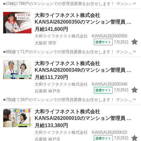
■10棟計798戸のマンションでの管理員業務をお任せします！ マンショ
ンにお住まいの方々の快適な暮らしを支える大切な仕事です。 具体的
大阪
吹田市
マンション管理
大和ライフネクスト株式会社
には ・受付業務（来訪者の応対、お住まいのお客様からのお問い合わ
KANSAI262000350のマンション管理員 …
せ・ご相談など） ・共用...
月給141,600円
大和ライフネクスト株式会社 KANSAI262000350
7月25日
提携サイト
大阪府 堺市
■9階建て71戸のマンションでの管理員業務をお任せします！ マンショ
ンにお住まいの方々の快適な暮らしを支える大切な仕事です。 具体的
大阪
堺市
マンション管理
大和ライフネクスト株式会社
には ・受付業務（来訪者の応対、お住まいのお客様からのお問い合わ
KANSAI262000349のマンション管理員 …
せ・ご相談など） ・共用部...
月給111,720円
大和ライフネクスト株式会社 KANSAI262000349
7月25日
提携サイト
兵庫県 神戸市
■7階建て39戸のマンションでの管理員業務をお任せします！ マンショ
ンにお住まいの方々の快適な暮らしを支える大切な仕事です。 具体的
兵庫
神戸市
マンション管理
大和ライフネクスト株式会社
には ・共用部分の清掃（エントランス・エレベーター内・廊下・階
KANSAI262000010のマンション管理員 …
段・ゴミ置場など） ・受付業...
月給133,380円
大和ライフネクスト株式会社 KANSAI262000010
7月25日
提携サイト
兵庫県 神戸市