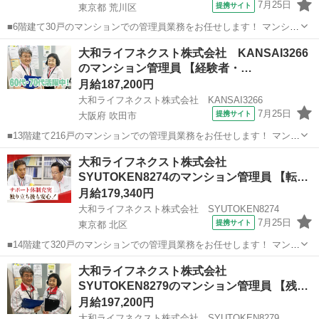
7月25日
提携サイト
東京都 荒川区
■6階建て30戸のマンションでの管理員業務をお任せします！ マンショ
ンにお住まいの方々の快適な暮らしを支える大切な仕事です。 具体的
東京
荒川区
マンション管理
大和ライフネクスト株式会社 KANSAI3266
には ・共用部分の清掃（エントランス・エレベーター内・廊下・階
のマンション管理員 【経験者・…
段・ゴミ置場など） ・受付業...
月給187,200円
大和ライフネクスト株式会社 KANSAI3266
7月25日
提携サイト
大阪府 吹田市
■13階建て216戸のマンションでの管理員業務をお任せします！ マンシ
ョンにお住まいの方々の快適な暮らしを支える大切な仕事です。 具体
大阪
吹田市
マンション管理
大和ライフネクスト株式会社
的には ・受付業務（来訪者の応対、お住まいのお客様からのお問い合
SYUTOKEN8274のマンション管理員 【転
わせ・ご相談など） ・共...
勤…
月給179,340円
大和ライフネクスト株式会社 SYUTOKEN8274
7月25日
提携サイト
東京都 北区
■14階建て320戸のマンションでの管理員業務をお任せします！ マンシ
ョンにお住まいの方々の快適な暮らしを支える大切な仕事です。 具体
東京
北区
マンション管理
大和ライフネクスト株式会社
的には ・受付業務（来訪者の応対、お住まいのお客様からのお問い合
SYUTOKEN8279のマンション管理員 【残
わせ・ご相談など） ・共...
業…
月給197,200円
大和ライフネクスト株式会社 SYUTOKEN8279