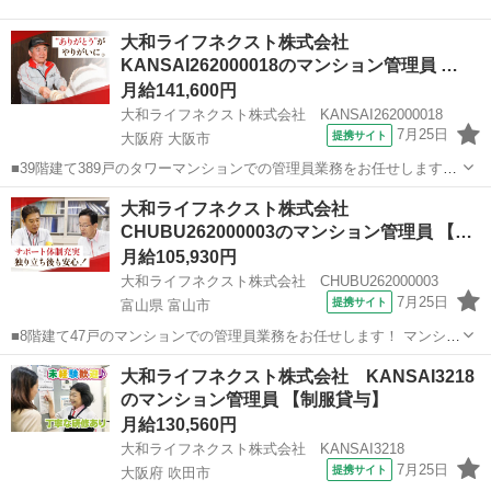
大和ライフネクスト株式会社
KANSAI262000018のマンション管理員 …
月給141,600円
大和ライフネクスト株式会社 KANSAI262000018
7月25日
提携サイト
大阪府 大阪市
■39階建て389戸のタワーマンションでの管理員業務をお任せします！
マンションにお住まいの方々の快適な暮らしを支える大切な仕事で
大阪
大阪市
マンション管理
大和ライフネクスト株式会社
す。 具体的には ・受付業務（来訪者の応対、お住まいのお客様からの
CHUBU262000003のマンション管理員 【…
お問い合わせ・ご相談など）...
月給105,930円
大和ライフネクスト株式会社 CHUBU262000003
7月25日
提携サイト
富山県 富山市
■8階建て47戸のマンションでの管理員業務をお任せします！ マンショ
ンにお住まいの方々の快適な暮らしを支える大切な仕事です。 具体的
富山
富山市
マンション管理
大和ライフネクスト株式会社 KANSAI3218
には ・受付業務（来訪者の応対、お住まいのお客様からのお問い合わ
のマンション管理員 【制服貸与】
せ・ご相談など） ・共用部...
月給130,560円
大和ライフネクスト株式会社 KANSAI3218
7月25日
提携サイト
大阪府 吹田市