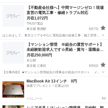
【不動産会社様へ】中間マージンゼロ！現場
直営の電気工事・修繕トラブル対応
月収1,072円
TRUST電設
東京都 豊洲駅
8月7日
はじめまして。東京エリアを中心に電気設備の改修工事・施工管理代
行を行っております「TRUST電設」と申します。 「大手管理会社や地
東京
江東区
豊洲駅
マンション管理
トラブル
【マンション管理 ※組合の運営サポート】
場業者を通すと、謎の修繕費や中間マージンが乗って高すぎる…」
未経験歓迎求人です☆昇給・賞与・退職金…
「入居者様・テナント様からの突発...
月収250,000円
非公開
東京都 江東区
8月6日
【仕事内容】 ■マンション管理組合の理事会や総会のサポート メイ
ンとなる業務です。1物件につき、1年のうち5～6回 、多い場合には
東京
江東区
マンション管理
業務
MacBook Air 13インチ 0円
月に1～2回、マンション管理組合の 理事会や総会が行われます。設
抽選でプレゼント！応募は1分
備の不具合や...
Ad
くらしノート
シニア必見！マンション管理員 月給制 契