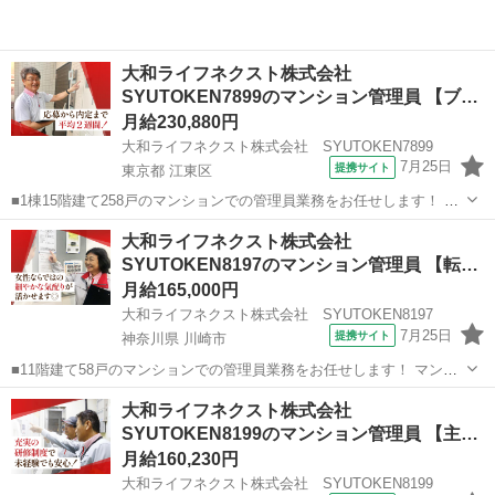
大和ライフネクスト株式会社
SYUTOKEN7899のマンション管理員 【ブ
ラ…
月給230,880円
大和ライフネクスト株式会社 SYUTOKEN7899
7月25日
提携サイト
東京都 江東区
■1棟15階建て258戸のマンションでの管理員業務をお任せします！ マ
ンションにお住まいの方々の快適な暮らしを支える大切な仕事です。
東京
江東区
マンション管理
大和ライフネクスト株式会社
具体的には ・受付業務（来訪者の応対、お住まいのお客様からのお問
SYUTOKEN8197のマンション管理員 【転
い合わせ・ご相談など） ...
勤…
月給165,000円
大和ライフネクスト株式会社 SYUTOKEN8197
7月25日
提携サイト
神奈川県 川崎市
■11階建て58戸のマンションでの管理員業務をお任せします！ マンシ
ョンにお住まいの方々の快適な暮らしを支える大切な仕事です。 具体
神奈川
川崎市
マンション管理
大和ライフネクスト株式会社
的には ・受付業務（来訪者の応対、お住まいのお客様からのお問い合
SYUTOKEN8199のマンション管理員 【主
わせ・ご相談など） ・共用...
婦…
月給160,230円
大和ライフネクスト株式会社 SYUTOKEN8199