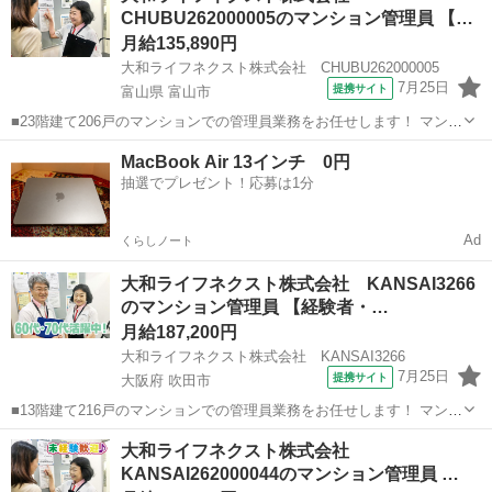
CHUBU262000005のマンション管理員 【…
段・ゴミ置場など） ・受付業...
月給135,890円
大和ライフネクスト株式会社 CHUBU262000005
7月25日
提携サイト
富山県 富山市
■23階建て206戸のマンションでの管理員業務をお任せします！ マンシ
ョンにお住まいの方々の快適な暮らしを支える大切な仕事です。 具体
富山
富山市
マンション管理
MacBook Air 13インチ 0円
的には ・共用部分の清掃（エントランス・エレベーター内・廊下・階
抽選でプレゼント！応募は1分
段・ゴミ置場など） ・受...
Ad
くらしノート
大和ライフネクスト株式会社 KANSAI3266
のマンション管理員 【経験者・…
月給187,200円
大和ライフネクスト株式会社 KANSAI3266
7月25日
提携サイト
大阪府 吹田市
■13階建て216戸のマンションでの管理員業務をお任せします！ マンシ
ョンにお住まいの方々の快適な暮らしを支える大切な仕事です。 具体
大阪
吹田市
マンション管理
大和ライフネクスト株式会社
的には ・受付業務（来訪者の応対、お住まいのお客様からのお問い合
KANSAI262000044のマンション管理員 …
わせ・ご相談など） ・共...