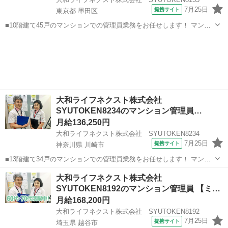
7月25日
提携サイト
東京都 墨田区
■10階建て45戸のマンションでの管理員業務をお任せします！ マンシ
ョンにお住まいの方々の快適な暮らしを支える大切な仕事です。 具体
東京
墨田区
マンション管理
的には ・共用部分の清掃（エントランス・エレベーター内・廊下・階
段・ゴミ置場など） ・受付...
大和ライフネクスト株式会社
SYUTOKEN8234のマンション管理員
【We…
月給136,250円
大和ライフネクスト株式会社 SYUTOKEN8234
7月25日
提携サイト
神奈川県 川崎市
■13階建て34戸のマンションでの管理員業務をお任せします！ マンシ
ョンにお住まいの方々の快適な暮らしを支える大切な仕事です。 具体
神奈川
川崎市
マンション管理
大和ライフネクスト株式会社
的には ・受付業務（来訪者の応対、お住まいのお客様からのお問い合
SYUTOKEN8192のマンション管理員 【ミ
わせ・ご相談など） ・共用...
ド…
月給168,200円
大和ライフネクスト株式会社 SYUTOKEN8192
7月25日
提携サイト
埼玉県 越谷市