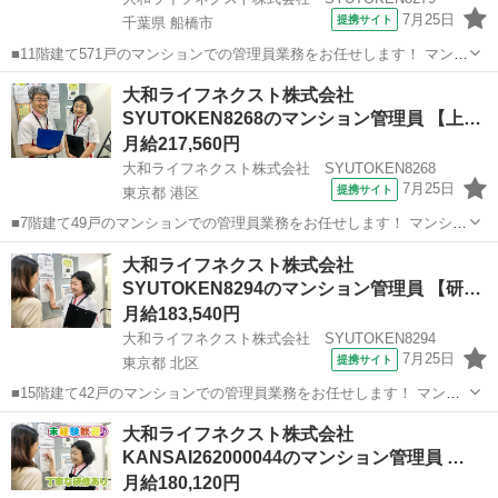
7月25日
提携サイト
千葉県 船橋市
■11階建て571戸のマンションでの管理員業務をお任せします！ マンシ
ョンにお住まいの方々の快適な暮らしを支える大切な仕事です。 具体
千葉
船橋市
マンション管理
大和ライフネクスト株式会社
的には ・受付業務（来訪者の応対、お住まいのお客様からのお問い合
SYUTOKEN8268のマンション管理員 【上
わせ・ご相談など） ・共...
場…
月給217,560円
大和ライフネクスト株式会社 SYUTOKEN8268
7月25日
提携サイト
東京都 港区
■7階建て49戸のマンションでの管理員業務をお任せします！ マンショ
ンにお住まいの方々の快適な暮らしを支える大切な仕事です。 具体的
東京
港区
マンション管理
大和ライフネクスト株式会社
には ・受付業務（来訪者の応対、お住まいのお客様からのお問い合わ
SYUTOKEN8294のマンション管理員 【研
せ・ご相談など） ・共用部...
修…
月給183,540円
大和ライフネクスト株式会社 SYUTOKEN8294
7月25日
提携サイト
東京都 北区
■15階建て42戸のマンションでの管理員業務をお任せします！ マンシ
ョンにお住まいの方々の快適な暮らしを支える大切な仕事です。 具体
東京
北区
マンション管理
大和ライフネクスト株式会社
的には ・共用部分の清掃（エントランス・エレベーター内・廊下・階
KANSAI262000044のマンション管理員 …
段・ゴミ置場など） ・受付...
月給180,120円