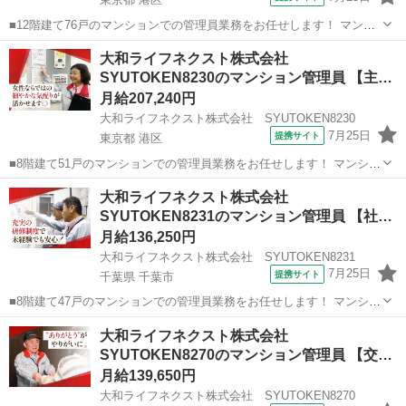
■12階建て76戸のマンションでの管理員業務をお任せします！ マンシ
ョンにお住まいの方々の快適な暮らしを支える大切な仕事です。 具体
東京
港区
マンション管理
大和ライフネクスト株式会社
的には ・受付業務（来訪者の応対、お住まいのお客様からのお問い合
SYUTOKEN8230のマンション管理員 【主
わせ・ご相談など） ・共用...
婦…
月給207,240円
大和ライフネクスト株式会社 SYUTOKEN8230
7月25日
提携サイト
東京都 港区
■8階建て51戸のマンションでの管理員業務をお任せします！ マンショ
ンにお住まいの方々の快適な暮らしを支える大切な仕事です。 具体的
東京
港区
マンション管理
大和ライフネクスト株式会社
には ・共用部分の清掃（エントランス・エレベーター内・廊下・階
SYUTOKEN8231のマンション管理員 【社
段・ゴミ置場など） ・受付業...
会…
月給136,250円
大和ライフネクスト株式会社 SYUTOKEN8231
7月25日
提携サイト
千葉県 千葉市
■8階建て47戸のマンションでの管理員業務をお任せします！ マンショ
ンにお住まいの方々の快適な暮らしを支える大切な仕事です。 具体的
千葉
千葉市
マンション管理
大和ライフネクスト株式会社
には ・共用部分の清掃（エントランス・エレベーター内・廊下・階
SYUTOKEN8270のマンション管理員 【交
段・ゴミ置場など） ・受付業...
通…
月給139,650円
大和ライフネクスト株式会社 SYUTOKEN8270