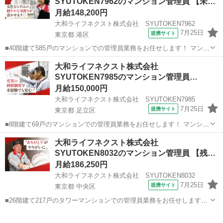
SYUTOKEN7962のマンション管理員 【未
経…
月給148,200円
大和ライフネクスト株式会社 SYUTOKEN7962
7月25日
提携サイト
東京都 港区
■40階建て585戸のマンションでの管理員業務をお任せします！ マンシ
ョンにお住まいの方々の快適な暮らしを支える大切な仕事です。 具体
東京
港区
マンション管理
大和ライフネクスト株式会社
的には ・受付業務（来訪者の応対、お住まいのお客様からのお問い合
SYUTOKEN7985のマンション管理員
わせ・ご相談など） ・共...
【We…
月給150,000円
大和ライフネクスト株式会社 SYUTOKEN7985
7月25日
提携サイト
東京都 足立区
■8階建て69戸のマンションでの管理員業務をお任せします！ マンショ
ンにお住まいの方々の快適な暮らしを支える大切な仕事です。 具体的
東京
足立区
マンション管理
大和ライフネクスト株式会社
には ・受付業務（来訪者の応対、お住まいのお客様からのお問い合わ
SYUTOKEN8032のマンション管理員 【残
せ・ご相談など） ・共用部...
業…
月給186,250円
大和ライフネクスト株式会社 SYUTOKEN8032
7月25日
提携サイト
東京都 中央区
■26階建て217戸のタワーマンションでの管理員業務をお任せします！
マンションにお住まいの方々の快適な暮らしを支える大切な仕事で
東京
中央区
マンション管理
す。 具体的には ・館内や敷地内の点検、巡回 ・受付業務（来訪者の