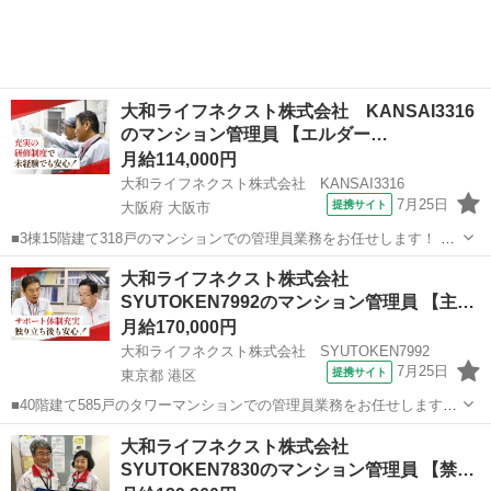
応対、お住まいのお客様から...
大和ライフネクスト株式会社 KANSAI3316
のマンション管理員 【エルダー…
月給114,000円
大和ライフネクスト株式会社 KANSAI3316
7月25日
提携サイト
大阪府 大阪市
■3棟15階建て318戸のマンションでの管理員業務をお任せします！ マ
ンションにお住まいの方々の快適な暮らしを支える大切な仕事です。
大阪
大阪市
マンション管理
大和ライフネクスト株式会社
具体的には ・共用部分の清掃（エントランス・エレベーター内・廊
SYUTOKEN7992のマンション管理員 【主
下・階段・ゴミ置場など） ...
婦…
月給170,000円
大和ライフネクスト株式会社 SYUTOKEN7992
7月25日
提携サイト
東京都 港区
■40階建て585戸のタワーマンションでの管理員業務をお任せします！
マンションにお住まいの方々の快適な暮らしを支える大切な仕事で
東京
港区
マンション管理
大和ライフネクスト株式会社
す。 具体的には ・受付業務（来訪者の応対、お住まいのお客様からの
SYUTOKEN7830のマンション管理員 【禁
お問い合わせ・ご相談など）...