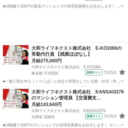
■14階建て168戸の築浅マンションでの管理員業務をお任せします！ マ
ンションにお住まいの方々の快適な暮らしを支える大切な仕事です。
兵庫
神戸市
マンション管理
具体的には ・受付業務（来訪者の応対、お住まいのお客様からのお問
い合わせ・ご相談など） ...
大和ライフネクスト株式会社 E-KO1066の
常勤代行員 【残業ほぼなし】
月給275,000円
大和ライフネクスト株式会社 E-KO1066
7月25日
提携サイト
東京都 千代田区
■一都三県を中心（＋つくば）に当社で管理をしている寮・社宅（学生
寮・社会人寮）にて、 管理員が不在時に代行で勤務していただくお仕
東京
千代田区
マンション管理
大和ライフネクスト株式会社 KANSAI3279
事です。 【仕事内容】 ・入退寮時の対応（鍵の引き渡し、退去後の
のマンション管理員 【交通費支…
部屋の清掃など） ・共用部...
月給143,640円
大和ライフネクスト株式会社 KANSAI3279
7月25日
提携サイト
兵庫県 尼崎市
■14階建て259戸のマンションでの管理員業務をお任せします！ マンシ