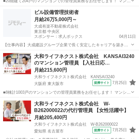
■20階建て204戸のマンションでの管理員業務をお任せします！ マンシ
ョンにお住まいの方々の快適な暮らしを支える大切な仕事です。 具体
大阪
箕面市
マンション管理
ビル設備管理技術者
的には ・受付業務（来訪者の応対、お住まいのお客様からのお問い合
月給26万5,000円～
わせ・ご相談など） ・共...
大成有楽不動産株式会社
東京都 中央区
スポンサー：求人ボックス
04月11日
【仕事内容】大成建設グループ企業で長く安定したキャリアを築きま
しょう! ビル管理経験があり、建築物環境衛生管理技術者または電気主
正社員
大和ライフネクスト株式会社 KANSAI3240
任技術者の資格をお持ちの方を募集しています。 当社の管理するビル
のマンション管理員 【入社日応…
における設備運転・点検・保守・管理業務...
月給215,600円
大和ライフネクスト株式会社 KANSAI3240
7月25日
提携サイト
大阪府 東大阪市
■8棟計1003戸のマンションでの管理員業務をお任せします！ マンショ
ンにお住まいの方々の快適な暮らしを支える大切な仕事です。 具体的
大阪
東大阪市
マンション管理
大和ライフネクスト株式会社 W-
には ・受付業務（来訪者の応対、お住まいのお客様からのお問い合わ
B262000022の代行管理員 【女性活躍中】
せ・ご相談など） ・共用...
月給205,400円
大和ライフネクスト株式会社 W-B262000022
7月25日
提携サイト
愛知県 名古屋市