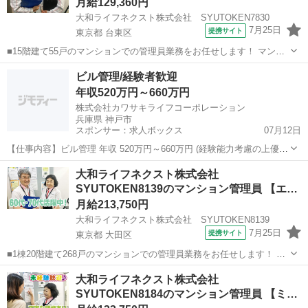
煙…
月給129,360円
大和ライフネクスト株式会社 SYUTOKEN7830
7月25日
提携サイト
東京都 台東区
■15階建て55戸のマンションでの管理員業務をお任せします！ マンシ
ョンにお住まいの方々の快適な暮らしを支える大切な仕事です。 具体
東京
台東区
マンション管理
ビル管理/経験者歓迎
的には ・受付業務（来訪者の応対、お住まいのお客様からのお問い合
年収520万円～660万円
わせ・ご相談など） ・共用...
株式会社カワサキライフコーポレーション
兵庫県 神戸市
スポンサー：求人ボックス
07月12日
【仕事内容】ビル管理 年収 520万円～660万円 (経験能力考慮の上優
遇) 勤務地 兵庫県 仕事内容 同社が請け負う物件にて設備管理業務をご
正社員
大和ライフネクスト株式会社
担当いただきます。 <具体的には> 現場常駐にて管理いただきます。
SYUTOKEN8139のマンション管理員 【エ
電気設備、給排水、空...
ル…
月給213,750円
大和ライフネクスト株式会社 SYUTOKEN8139
7月25日
提携サイト
東京都 大田区
■1棟20階建て268戸のマンションでの管理員業務をお任せします！ マ
ンションにお住まいの方々の快適な暮らしを支える大切な仕事です。
東京
大田区
マンション管理
大和ライフネクスト株式会社
具体的には ・受付業務（来訪者の応対、お住まいのお客様からのお問
SYUTOKEN8184のマンション管理員 【ミ
い合わせ・ご相談など） ...