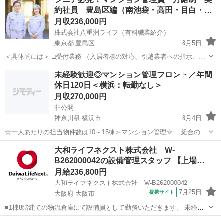
約社員 豊島区編（南池袋・高田・目白・…
月収236,000円
株式会社八重洲ライフ（有料職業紹介）
東京都 豊島区
8月5日
＜具体的には＞ □受付業務 （入居者様の対応、引越業者への指示、共
用施設の予約管理など） □点検業務 （施設・設備の巡回点検、無断駐
東京
豊島区
マンション管理
未経験歓迎◎マンション管理フロント／年間
車の確認など） □立ち会い業務 （共用施設工事実施の立ち会いなど）
休日120日＜横浜：転勤なし＞
□報告・連...
月収270,000円
非公開
神奈川県 横浜市
8月4日
☆一人あたりの担当物件数は10～15棟＞マンション管理☆ 組合の運
営サポート。裁量権ある働きやすい環境！ 具体的な仕事内容 ・マンシ
神奈川
横浜市
マンション管理
未経験
大和ライフネクスト株式会社 W-
ョンの管理組合の理事会・定期総会の準備 やサポート ・保守・修繕
B262000042の設備管理スタッフ 【上場…
計画の立案...
月給236,800円
大和ライフネクスト株式会社 W-B262000042
7月25日
提携サイト
大阪府 大阪市
■1棟8階建ての物流倉庫にて設備員として勤務いただきます。 未経験
でも業務を通し設備管理のキャリアを深められます！ 日々の巡回でお
大阪
大阪市
マンション管理