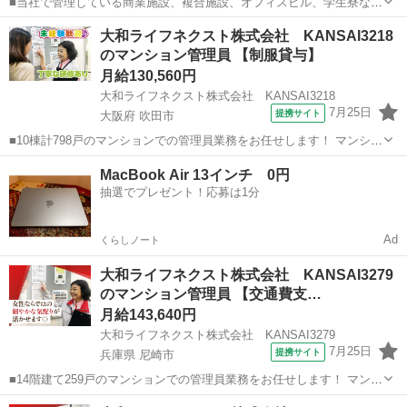
■当社で管理している商業施設、複合施設、オフィスビル、学生寮など
で、代行の管理スタッフとして勤務していただくお仕事です。 シフト
愛知
名古屋市
マンション管理
大和ライフネクスト株式会社 KANSAI3218
に応じて、愛知・岐阜で管理する勤務地含めた計5棟の代行業務をお願
のマンション管理員 【制服貸与】
いいたします。 ・館内・建物周...
月給130,560円
大和ライフネクスト株式会社 KANSAI3218
7月25日
提携サイト
大阪府 吹田市
■10棟計798戸のマンションでの管理員業務をお任せします！ マンショ
ンにお住まいの方々の快適な暮らしを支える大切な仕事です。 具体的
大阪
吹田市
マンション管理
MacBook Air 13インチ 0円
には ・受付業務（来訪者の応対、お住まいのお客様からのお問い合わ
抽選でプレゼント！応募は1分
せ・ご相談など） ・共用...
Ad
くらしノート
大和ライフネクスト株式会社 KANSAI3279
のマンション管理員 【交通費支…
月給143,640円
大和ライフネクスト株式会社 KANSAI3279
7月25日
提携サイト
兵庫県 尼崎市
■14階建て259戸のマンションでの管理員業務をお任せします！ マンシ
ョンにお住まいの方々の快適な暮らしを支える大切な仕事です。 具体
兵庫
尼崎市
マンション管理