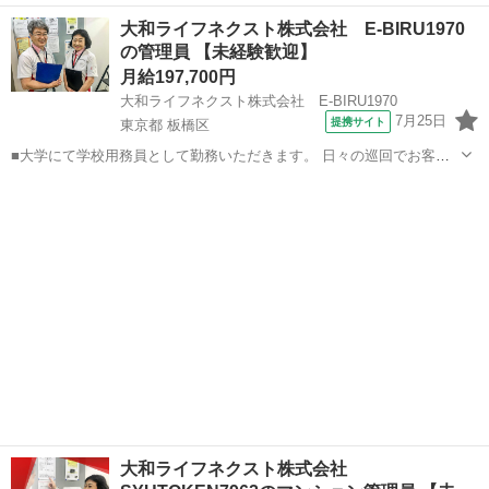
ョンにお住まいの方々の快適な暮らしを支える大切な仕事です。 具体
兵庫
尼崎市
マンション管理
大和ライフネクスト株式会社 E-BIRU1970
的には ・受付業務（来訪者の応対、お住まいのお客様からのお問い合
の管理員 【未経験歓迎】
わせ・ご相談など） ・共...
月給197,700円
大和ライフネクスト株式会社 E-BIRU1970
7月25日
提携サイト
東京都 板橋区
■大学にて学校用務員として勤務いただきます。 日々の巡回でお客様
のご要望に先回りし、安心して過ごせる環境を守るお仕事です。 ■館
東京
板橋区
マンション管理
内・建物周辺巡回、点検 ■建物内清掃、ごみ回収 ■鍵開錠、施錠 ■定
期清掃立ち会い ...
大和ライフネクスト株式会社