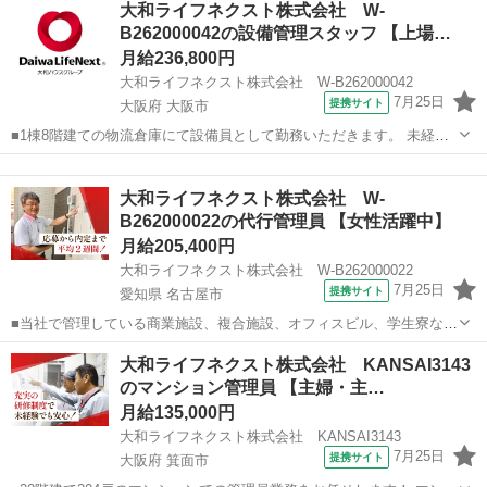
大和ライフネクスト株式会社 W-
客様のご要望に先回りし、安心して過ごせる環境を守るお仕事です。
B262000042の設備管理スタッフ 【上場…
・館内・建物周辺巡回、設備...
月給236,800円
大和ライフネクスト株式会社 W-B262000042
7月25日
提携サイト
大阪府 大阪市
■1棟8階建ての物流倉庫にて設備員として勤務いただきます。 未経験
でも業務を通し設備管理のキャリアを深められます！ 日々の巡回でお
大阪
大阪市
マンション管理
客様のご要望に先回りし、安心して過ごせる環境を守るお仕事です。
大和ライフネクスト株式会社 W-
・館内・建物周辺巡回、設備...
B262000022の代行管理員 【女性活躍中】
月給205,400円
大和ライフネクスト株式会社 W-B262000022
7月25日
提携サイト
愛知県 名古屋市
■当社で管理している商業施設、複合施設、オフィスビル、学生寮など
で、代行の管理スタッフとして勤務していただくお仕事です。 シフト
愛知
名古屋市
マンション管理
大和ライフネクスト株式会社 KANSAI3143
に応じて、愛知・岐阜で管理する勤務地含めた計5棟の代行業務をお願
のマンション管理員 【主婦・主…
いいたします。 ・館内・建物周...
月給135,000円
大和ライフネクスト株式会社 KANSAI3143
7月25日
提携サイト
大阪府 箕面市