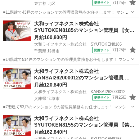
7月25日
提携サイト
東京都 北区
■11階建て43戸のマンションでの管理員業務をお任せします！ マンシ
ョンにお住まいの方々の快適な暮らしを支える大切な仕事です。 具体
東京
北区
マンション管理
大和ライフネクスト株式会社
的には ・受付業務（来訪者の応対、お住まいのお客様からのお問い合
SYUTOKEN8185のマンション管理員 【女
わせ・ご相談など） ・共用...
性…
月給160,800円
大和ライフネクスト株式会社 SYUTOKEN8185
7月25日
提携サイト
千葉県 船橋市
■14階建て514戸のマンションでの管理員業務をお任せします！ マンシ
ョンにお住まいの方々の快適な暮らしを支える大切な仕事です。 具体
千葉
船橋市
マンション管理
大和ライフネクスト株式会社
的には ・受付業務（来訪者の応対、お住まいのお客様からのお問い合
KANSAI262000012のマンション管理員 …
わせ・ご相談など） ・共...
月給120,840円
大和ライフネクスト株式会社 KANSAI262000012
7月25日
提携サイト
兵庫県 宝塚市
■7階建て53戸のマンションでの管理員業務をお任せします！ マンショ
ンにお住まいの方々の快適な暮らしを支える大切な仕事です。 具体的
兵庫
宝塚市
マンション管理
大和ライフネクスト株式会社
には ・共用部分の清掃（エントランス・エレベーター内・廊下・階
SYUTOKEN8155のマンション管理員 【禁
段・ゴミ置場など） ・受付業...
煙…
月給162,840円
大和ライフネクスト株式会社 SYUTOKEN8155