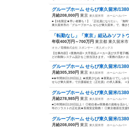
グループホーム せらび東久留米/1380000
月給208,000円
東京
東久留米市
ホームヘルパー
■【3名限定★早い者勝ち！】 「正社員になりたい」「無
東久留米市の「グループホーム せらび東久留米」で、働きな
「転勤なし」「東京」組込みソフトウェ
年収400万円～700万円
東京都 東久留米
オカノ電機株式会社
スポンサー：求人ボックス
【仕事内容】<業務内容> 大手部品メーカー及び大手電子
どの制御システム設計をご担当頂きます。 <業務の流れ> (
グループホーム せらび東久留米/1380000
月給305,350円
東京
東久留米市
ホームヘルパー
■★年間休日120日以上 ★残業少なめ ★夜勤ありでしっ
せらび東久留米」で介護福祉士（正社員）の求人募集。 ≪資
グループホーム せらび東久留米/1380000
月給278,985円
東京
東久留米市
ホームヘルパー
■◎年間休日120日以上！ ◎初任者or実務者の資格を活か
年のソラストの正社員★長期安定勤務！ ◎東京都居住支援特別
グループホーム せらび東久留米/1380000
月給208,000円
東京
東久留米市
ホームヘルパー