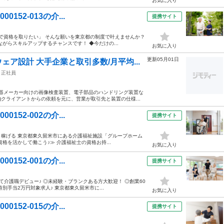
お気に入り
152-013の介...
提携サイト
料で資格を取りたい」 そんな願いを東京都の制度で叶えませんか？
がらスキルアップするチャンスです！ ◆今だけの...
お気に入り
更新05月01日
ア設計 大手企業と取引多数/月平均...
市
正社員
機器メーカー向けの画像検査装置、電子部品のハンドリング装置な
1)クライアントからの依頼を元に、営業が取引先と装置の仕様...
152-002の介...
提携サイト
かり稼げる 東京都東久留米市にある介護福祉施設「グループホーム
格を活かして働こう♪≫ 介護福祉士の資格お持...
お気に入り
152-001の介...
提携サイト
して介護職デビュー♪ ◎未経験・ブランクある方大歓迎！ ◎創業60
手当2万円対象求人♪ 東京都東久留米市に...
お気に入り
152-015の介...
提携サイト