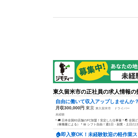
東久留米市の正社員の求人情報の
自由に働いて収入アップしませんか
月収300,000円
東京
東久留米市
ドライバー
未経験
* 🚚 日本全国83店舗のFC加盟！安定した仕事量 * 🌏 全
（稼働量による） * 📅 シフト自由！週1日・副業・土日だけでもO
🏠即入寮OK！未経験歓迎の軽作業