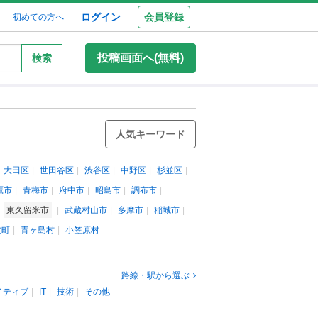
ログイン
会員登録
初めての方へ
投稿画面へ(無料)
検索
人気キーワード
大田区
世田谷区
渋谷区
中野区
杉並区
鷹市
青梅市
府中市
昭島市
調布市
東久留米市
武蔵村山市
多摩市
稲城市
丈町
青ヶ島村
小笠原村
路線・駅から選ぶ
イティブ
IT
技術
その他