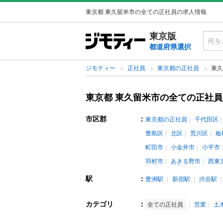
東京都 東久留米市の全ての正社員の求人情報
東京版
都道府県選択
ジモティー
正社員
東京都の正社員
東久
東京都 東久留米市の全ての正社
市区郡
：
東京都の正社員
千代田区
豊島区
北区
荒川区
板
町田市
小金井市
小平市
羽村市
あきる野市
西東
駅
：
豊洲駅
新宿駅
渋谷駅
カテゴリ
：
全ての正社員
営業
土