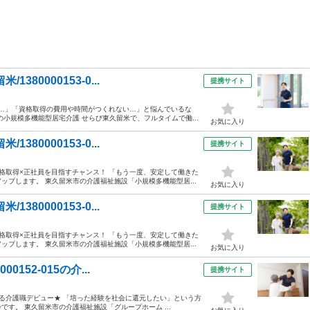
80000153-0...
提携サイト
ど…」「資格取得の費用や時間がつくれない…」と悩んでいるな
小規模多機能型居宅介護 せらび東久留米で、フルタイムで働...
お気に入り
80000153-0...
提携サイト
格取得×正社員を目指すチャンス！ 「もう一度、安定して働きた
プします。 東久留米市の介護福祉施設「小規模多機能型居...
お気に入り
80000153-0...
提携サイト
格取得×正社員を目指すチャンス！ 「もう一度、安定して働きた
プします。 東久留米市の介護福祉施設「小規模多機能型居...
お気に入り
152-015の介...
提携サイト
める介護職デビュー★ 「培った経験を社会に還元したい」という方
す。 東久留米市の介護福祉施設「グループホーム ...