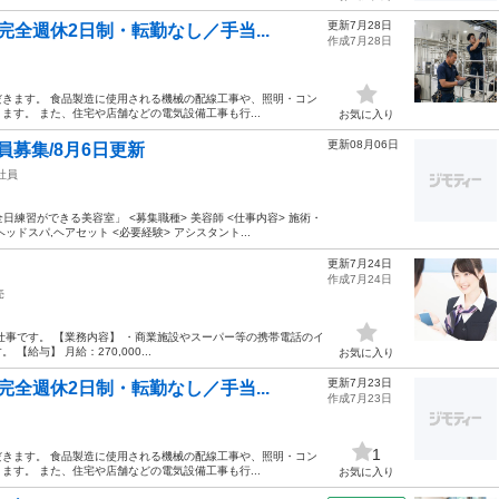
更新7月28日
全週休2日制・転勤なし／手当...
作成7月28日
きます。 食品製造に使用される機械の配線工事や、照明・コン
す。 また、住宅や店舗などの電気設備工事も行...
お気に入り
更新08月06日
員募集/8月6日更新
社員
日練習ができる美容室」 <募集職種> 美容師 <仕事内容> 施術・
ドスパ,ヘアセット <必要経験> アシスタント...
更新7月24日
】
作成7月24日
売
仕事です。 【業務内容】 ・商業施設やスーパー等の携帯電話のイ
与】 月給：270,000...
お気に入り
更新7月23日
全週休2日制・転勤なし／手当...
作成7月23日
1
きます。 食品製造に使用される機械の配線工事や、照明・コン
す。 また、住宅や店舗などの電気設備工事も行...
お気に入り