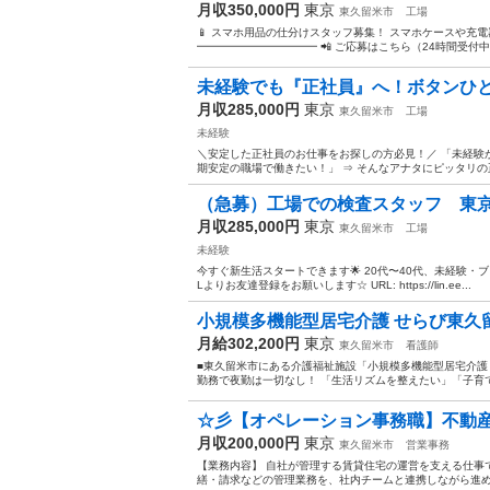
月収350,000円
東京
東久留米市
工場
📱 スマホ用品の仕分けスタッフ募集！ スマホケースや充
━━━━━━━━━━━ 📲 ご応募はこちら（24時間受付中） https:
未経験でも『正社員』へ！ボタンひとつ
月収285,000円
東京
東久留米市
工場
未経験
＼安定した正社員のお仕事をお探しの方必見！／ 「未経験
期安定の職場で働きたい！」 ⇒ そんなアナタにピッタリの正
（急募）工場での検査スタッフ 東
月収285,000円
東京
東久留米市
工場
未経験
今すぐ新生活スタートできます🌟 20代〜40代、未経験・ブ
Lよりお友達登録をお願いします☆ URL: https://lin.ee...
小規模多機能型居宅介護 せらび東久留米/13
月給302,200円
東京
東久留米市
看護師
■東久留米市にある介護福祉施設「小規模多機能型居宅介護 せ
勤務で夜勤は一切なし！ 「生活リズムを整えたい」「子育て
☆彡【オペレーション事務職】不動産事務
月収200,000円
東京
東久留米市
営業事務
【業務内容】 自社が管理する賃貸住宅の運営を支える仕事
繕・請求などの管理業務を、社内チームと連携しながら進めま