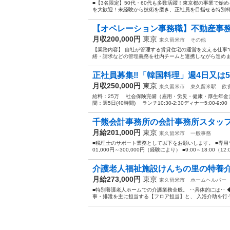
■【3名限定】50代・60代も多数活躍！東京都の事業で始
を大歓迎！未経験から技術を磨き、正社員を目指せる特別枠で
【オペレーション事務職】不動産事務/年
月収200,000円
東京
東久留米市
その他
【業務内容】 自社が管理する賃貸住宅の運営を支える仕事
繕・請求などの管理義務を社内チームと連携しながら進めます。
正社員募集‼「韓国料理」週4日又は
月収250,000円
東京
東久留米市
東久留米駅
飲
給料：25万 社会保険完備（雇用・労災・健康・厚生年金）
間：週5日(40時間) ランチ10:30-2:30ディナー5:00-9:0
千熊会計事務所の会計事務所スタッフ
月給201,000円
東京
東久留米市
一般事務
■税理士のサポート業務として以下をお願いします。 ■専用
01,000円～300,000円（経験により） ■9:00～18:00（12:0
介護老人福祉施設けんちの里の特養介
月給273,000円
東京
東久留米市
ホームヘルパー
■特別養護老人ホームでの介護業務全般。 ‥具体的には‥ ◆
事・排泄を主に担当する【フロア担当】と、 入浴介助を行う