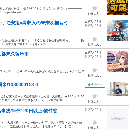
電器などの仕分け・検品を行うシンプルなお仕事です♪ ━━━━━
//lin.ee/...
お気に入り
更新7月31日
で安定×高収入の未来を掴もう...
作成7月31日
から正社員になれる？」 「すぐに働ける仕事が知りたい！」 「長
社員求人をご紹介！ ※もちろん契...
お気に入り
更新7月31日
京都東久留米市
作成7月31日
ランクOK！ 〇●LINEからの応募が可能になりました♪●〇 下記UR
お気に入り
80000153-0...
提携サイト
らび東久留米」で正看護師（正社員）大募集。 ★9:00～18:00
と両立して正社員で働きたい」という方に最適...
お気に入り
作成7月30日
/年休120日以上/物件管...
です。入居者様・オーナー様への対応、契約・更新・入退去・修
す。営業活動はありません。 【職種カテゴリー】 営...
お気に入り