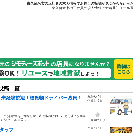
東久留米市の正社員の求人情報でお探しの投稿が見つからなかっ
東久留米市の正社員の求人情報の新着通知メール
投稿一覧
更新8月5日
？未経験歓迎！軽貨物ドライバー募集！
作成8月5日
国どこでもお仕事をご紹介可能 * 💰 月収30万円～70万円以上も可能
K * 🚗 車両レ...
お気に入り
作成7月31日
スタッフ