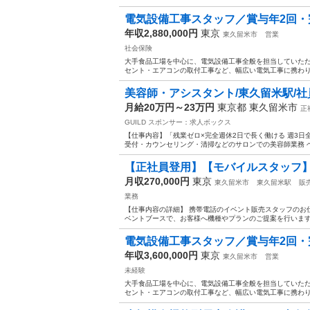
電気設備工事スタッフ／賞与年2回・完
年収2,880,000円
東京
東久留米市
営業
社会保険
大手食品工場を中心に、電気設備工事全般を担当していただ
セント・エアコンの取付工事など、幅広い電気工事に携わりま
美容師・アシスタント/東久留米駅/社
月給20万円～23万円
東京都 東久留米市
正
GUILD
スポンサー：求人ボックス
【仕事内容】「残業ゼロ×完全週休2日で長く働ける 週3日全
受付・カウンセリング・清掃などのサロンでの美容師業務 ヘッ
【正社員登用】【モバイルスタッフ
月収270,000円
東京
東久留米市
東久留米駅
販
業務
【仕事内容の詳細】 携帯電話のイベント販売スタッフのお
ベントブースで、お客様へ機種やプランのご提案を行います。 【給
電気設備工事スタッフ／賞与年2回・完
年収3,600,000円
東京
東久留米市
営業
未経験
大手食品工場を中心に、電気設備工事全般を担当していただ
セント・エアコンの取付工事など、幅広い電気工事に携わりま