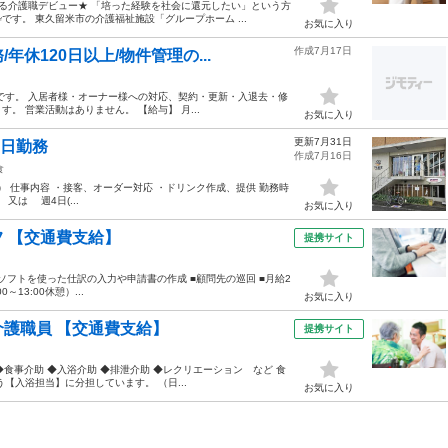
める介護職デビュー★ 「培った経験を社会に還元したい」という方
す。 東久留米市の介護福祉施設「グループホーム ...
お気に入り
作成7月17日
休120日以上/物件管理の...
です。 入居者様・オーナー様への対応、契約・更新・入退去・修
 営業活動はありません。 【給与】 月...
お気に入り
更新7月31日
5日勤務
作成7月16日
食
 仕事内容 ・接客、オーダー対応 ・ドリンク作成、提供 勤務時
0 又は 週4日(...
お気に入り
 【交通費支給】
提携サイト
ソフトを使った仕訳の入力や申請書の作成 ■顧問先の巡回 ■月給2
0～13:00休憩）...
お気に入り
護職員 【交通費支給】
提携サイト
食事介助 ◆入浴介助 ◆排泄介助 ◆レクリエーション など 食
【入浴担当】に分担しています。 （日...
お気に入り