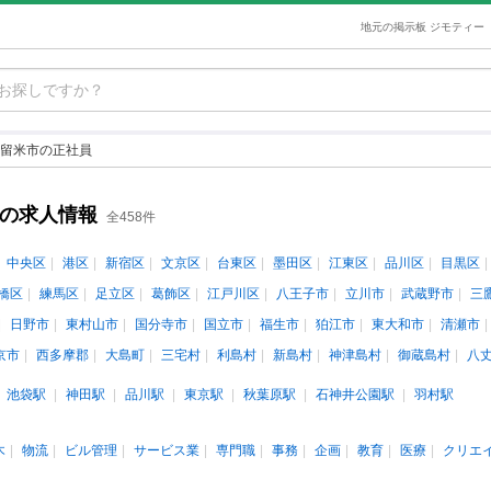
地元の掲示板 ジモティー
留米市の正社員
員の求人情報
全458件
中央区
港区
新宿区
文京区
台東区
墨田区
江東区
品川区
目黒区
橋区
練馬区
足立区
葛飾区
江戸川区
八王子市
立川市
武蔵野市
三
日野市
東村山市
国分寺市
国立市
福生市
狛江市
東大和市
清瀬市
京市
西多摩郡
大島町
三宅村
利島村
新島村
神津島村
御蔵島村
八
池袋駅
神田駅
品川駅
東京駅
秋葉原駅
石神井公園駅
羽村駅
木
物流
ビル管理
サービス業
専門職
事務
企画
教育
医療
クリエ