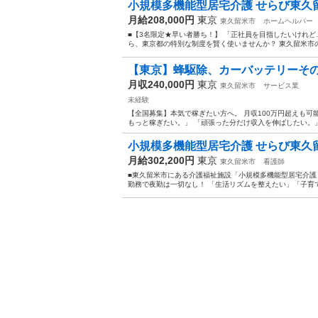
小規模多機能型居宅介護 せらび東久留米/13
月給208,000円
東京
東久留米市
ホームヘルパー
■【3名限定★早い者勝ち！】 「正社員を目指したいけれ
ら、東京都の特別な制度を賢く使いませんか？ 東久留米市の
【東京】蜂駆除、カーバッテリーそ
月収240,000円
東京
東久留米市
サービス業
未経験
【全国募集】本気で稼ぎたい方へ。 月収100万円超えも可
もっと稼ぎたい。」 「頑張った分だけ収入を伸ばしたい。」
小規模多機能型居宅介護 せらび東久留米/13
月給302,200円
東京
東久留米市
看護師
■東久留米市にある介護福祉施設「小規模多機能型居宅介護 せ
勤務で夜勤は一切なし！ 「生活リズムを整えたい」「子育て