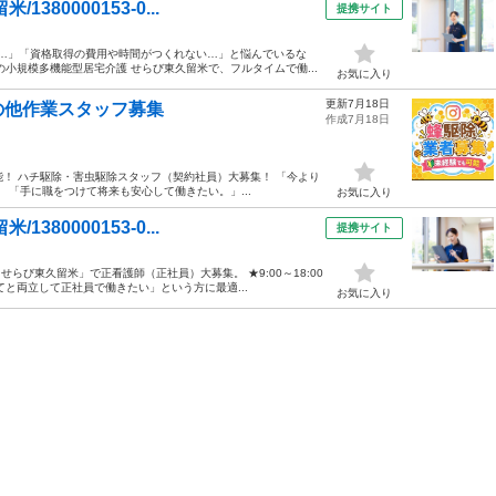
80000153-0...
提携サイト
ど…」「資格取得の費用や時間がつくれない…」と悩んでいるな
小規模多機能型居宅介護 せらび東久留米で、フルタイムで働...
お気に入り
更新7月18日
の他作業スタッフ募集
作成7月18日
能！ ハチ駆除・害虫駆除スタッフ（契約社員）大募集！ 「今より
 「手に職をつけて将来も安心して働きたい。」...
お気に入り
80000153-0...
提携サイト
らび東久留米」で正看護師（正社員）大募集。 ★9:00～18:00
と両立して正社員で働きたい」という方に最適...
お気に入り