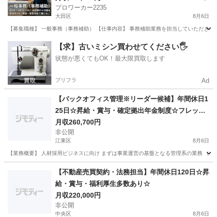
プロワーカー2235
大田区
8月6日
【募集職種】 一般事務（事務補助） 【仕事内容】 事務補助業務を担当していただきます
東京
大田区
一般事務
【求】古いミシン買わせてください🖐️
状態が悪くてもOK！最大限買取します
プリフラ
Ad
【バックオフィス管理※リーダー候補】年間休日1
25日☆昇給・賞与・確定拠出年金制度☆フレック
スタイム制
月収260,700円
非公開
江東区
8月6日
【業務概要】 人材採用ビジネスに向け まずは事業運営の基盤となる管理系の業務 （受
東京
江東区
その他
業務
【不動産売買契約・法務担当】年間休日120日☆昇
給・賞与・福利厚生多数あり☆
月収220,000円
非公開
中央区
8月6日