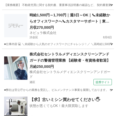
【業務概要】 不動産売買に関する契約書、重要事項説明書の確認など、 契約審査業務を
東京
中央区
法務
業務
時給1,500円～1,700円｜週3日～OK｜📞未経験か
らオフィスワークへ📞カスタマーサポート｜東京
都内【Ow01】
月収270,000円
ネビュラ株式会社
渋谷区
8月6日
■仕事内容 💻 ＼未経験から人気のオフィスワークにチャレンジ！／ ＼高時給1,500円～
東京
渋谷区
事務
未経験
株式会社セントラルメディエンスクリーンアンド
ガードの警備管理業務 【経験者・有資格者歓迎】
月給250,000円
株式会社セントラルメディエンスクリーンアンドガー
ド
港区
提携サイト
■弊社は官公庁からの業務を受託し、ビルメンテナンス事業を展開しております。 その中
東京
港区
その他
【求】古いミシン買わせてください🖐️
状態が悪くてもOK！最大限買取します