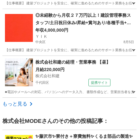
【仕事概要】 建築プロジェクトを安全に、確実に進めるためのサポート業務をお任せしま
東京
港区
事務
◎未経験から月収２７万円以上！建設管理事務ス
タッフ/土日祝日休み/昇給+賞与あり/各種手当+寮
完備
年収4,000,000円
ＹＩＫ
中央区
8月5日
【仕事概要】 建築プロジェクトを安全に、確実に進めるためのサポート業務をお任せしま
東京
中央区
事務
未経験
株式会社和建の経理・営業事務 【昼】
月給220,000円
株式会社和建
千代田区
提携サイト
■電話やメールへの対応、パソコンへのデータ入力、 書類作成など、営業担当者を支える事
東京
千代田区
一般事務
もっと見る
株式会社MODE
さんのその他の投稿記事：
✨藤沢市✨寮付き＋寮費無料✨くるま部品の製造✨