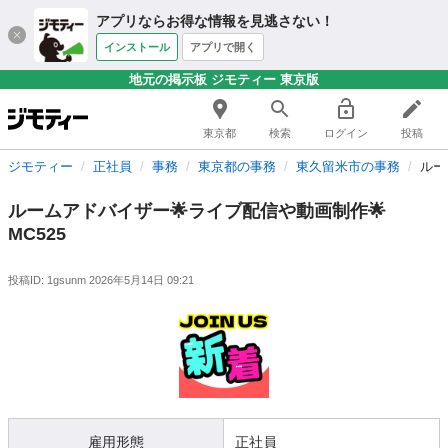
アプリならお得な情報を見逃さない！
インストール
アプリで開く
地元の掲示板 ジモティー 東京版
東京都
検索
ログイン
投稿
ジモティー
正社員
事務
東京都の事務
東久留米市の事務
ルー
ルームアドバイザー🌟ライブ配信や動画制作🌟
MC525
投稿ID: 1gsunm
2026年5月14日 09:21
雇用形態
正社員