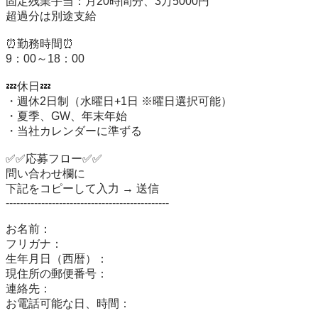
固定残業手当：月20時間分、3万5000円

超過分は別途支給

⏰勤務時間⏰

9：00～18：00

💤休日💤

・週休2日制（水曜日+1日 ※曜日選択可能）

・夏季、GW、年末年始

・当社カレンダーに準ずる

✅✅応募フロー✅✅

問い合わせ欄に

下記をコピーして入力 → 送信

----------------------------------------------

お名前：

フリガナ：

生年月日（西暦）：

現住所の郵便番号：

連絡先：

お電話可能な日、時間：
