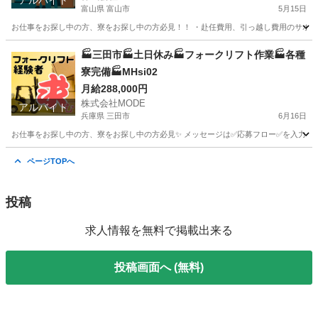
アルバイト
富山県 富山市
5月15日
お仕事をお探し中の方、寮をお探し中の方必見！！ ・赴任費用、引っ越し費用のサポートあ
富山
富山市
工場
時給
🏭三田市🏭土日休み🏭フォークリフト作業🏭各種
寮完備🏭MHsi02
月給288,000円
株式会社MODE
アルバイト
兵庫県 三田市
6月16日
お仕事をお探し中の方、寮をお探し中の方必見✨ メッセージは✅応募フロー✅を入力してからお
兵庫
三田市
物流
時給
ページTOPへ
投稿
求人情報を無料で掲載出来る
投稿画面へ (無料)