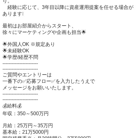
り。

　経験に応じて、3年目以降に資産運用提案を任せる場合が
あります❕

最初はお部屋紹介からスタート、

徐々にマーケティングや企画も担当🌟

🌟外国人OK ※規定あり

🌟未経験OK

🌟学歴/経歴不問

-----------------------

-----------------------

ご質問やエントリーは

一番下の✅応募フロー✅を入力したうえで

メッセージをお願いいたします。

-----------------------

-----------------------

💰給料💰

年収：350～500万円

月給：25万円～35万円

基本給：21万5000円
