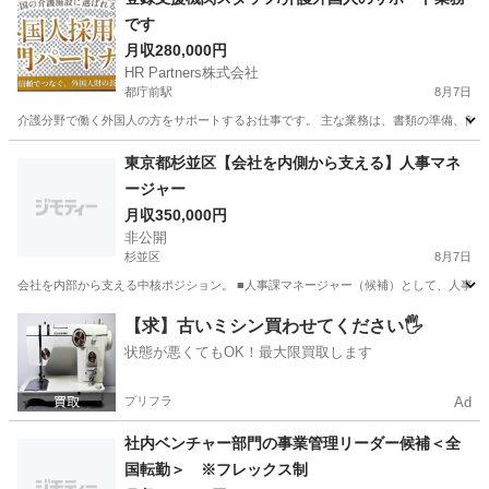
です
月収280,000円
HR Partners株式会社
都庁前駅
8月7日
介護分野で働く外国人の方をサポートするお仕事です。 主な業務は、書類の準備、簡
東京
新宿区
都庁前駅
一般事務
東京都杉並区【会社を内側から支える】人事マネ
ージャー
月収350,000円
非公開
杉並区
8月7日
会社を内部から支える中核ポジション。 ■人事課マネージャー（候補）として、人事課業務
東京
杉並区
人事
業務
【求】古いミシン買わせてください🖐️
状態が悪くてもOK！最大限買取します
プリフラ
Ad
社内ベンチャー部門の事業管理リーダー候補＜全
国転勤＞ ※フレックス制