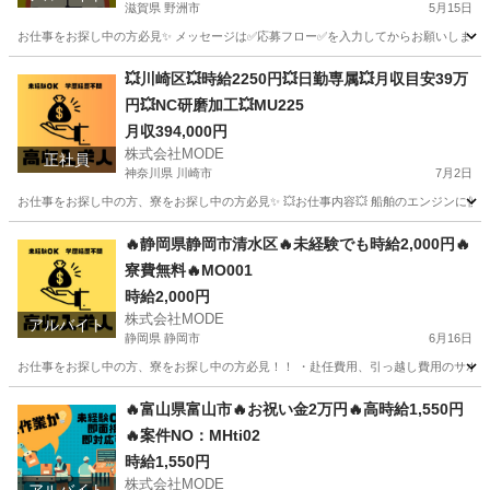
滋賀県 野洲市
5月15日
お仕事をお探し中の方必見✨ メッセージは✅応募フロー✅を入力してからお願いします。 
滋賀
野洲市
その他
時給
💥川崎区💥時給2250円💥日勤専属💥月収目安39万
円💥NC研磨加工💥MU225
月収394,000円
株式会社MODE
正社員
神奈川県 川崎市
7月2日
お仕事をお探し中の方、寮をお探し中の方必見✨ 💥お仕事内容💥 船舶のエンジンに使用され
神奈川
川崎市
その他
未経験
🔥静岡県静岡市清水区🔥未経験でも時給2,000円🔥
寮費無料🔥MO001
時給2,000円
株式会社MODE
アルバイト
静岡県 静岡市
6月16日
お仕事をお探し中の方、寮をお探し中の方必見！！ ・赴任費用、引っ越し費用のサポートあ
静岡
静岡市
軽作業
時給
🔥富山県富山市🔥お祝い金2万円🔥高時給1,550円
🔥案件NO：MHti02
時給1,550円
株式会社MODE