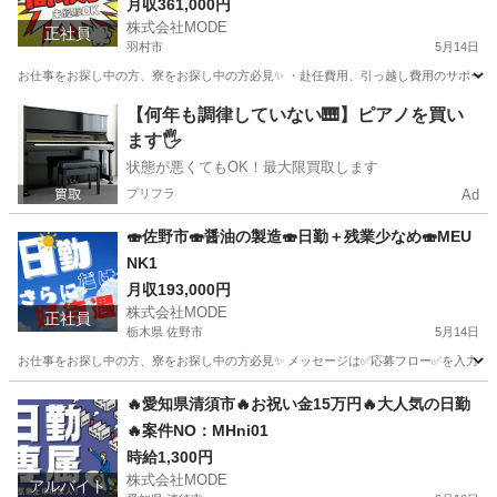
月収361,000円
株式会社MODE
正社員
羽村市
5月14日
お仕事をお探し中の方、寮をお探し中の方必見✨ ・赴任費用、引っ越し費用のサポートあり！
東京
羽村市
その他
未経験
【何年も調律していない🎹】ピアノを買い
ます🖐️
状態が悪くてもOK！最大限買取します
プリフラ
Ad
🍣佐野市🍣醤油の製造🍣日勤＋残業少なめ🍣MEU
NK1
月収193,000円
株式会社MODE
正社員
栃木県 佐野市
5月14日
お仕事をお探し中の方、寮をお探し中の方必見✨ メッセージは✅応募フロー✅を入力してから
栃木
佐野市
その他
未経験
🔥愛知県清須市🔥お祝い金15万円🔥大人気の日勤
🔥案件NO：MHni01
時給1,300円
株式会社MODE
アルバイト