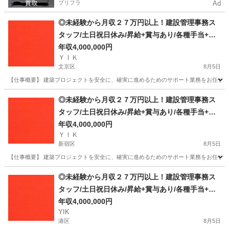
プリフラ
Ad
◎未経験から月収２７万円以上！建設管理事務ス
タッフ/土日祝日休み/昇給+賞与あり/各種手当+寮
完備
年収4,000,000円
ＹＩＫ
文京区
8月5日
【仕事概要】 建築プロジェクトを安全に、確実に進めるためのサポート業務をお任せしま
東京
文京区
事務
未経験
◎未経験から月収２７万円以上！建設管理事務ス
タッフ/土日祝日休み/昇給+賞与あり/各種手当+寮
完備
年収4,000,000円
ＹＩＫ
新宿区
8月5日
【仕事概要】 建築プロジェクトを安全に、確実に進めるためのサポート業務をお任せしま
東京
新宿区
事務
未経験
◎未経験から月収２７万円以上！建設管理事務ス
タッフ/土日祝日休み/昇給+賞与あり/各種手当+寮
完備
年収4,000,000円
YIK
港区
8月5日