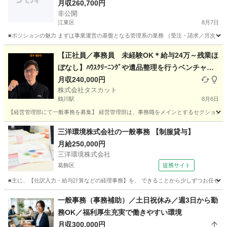
月収260,700円
非公開
江東区
8月7日
■ポジションの魅力 まずは事業運営の基盤となる管理系の業務 （受注・請求／月次・年
東京
江東区
その他
【正社員／事務員 未経験OK＊給与24万～残業ほ
ぼなし】ﾊｳｽｸﾘｰﾆﾝｸﾞや遺品整理を行うベンチャー
企業
月収240,000円
株式会社タスカット
鶴川駅
8月6日
【経営管理部にて一般事務を募集】 経営管理部は、事務職をメインとするセクションです
東京
町田市
鶴川駅
事務
業務
三洋環境株式会社の一般事務 【制服貸与】
月給250,000円
三洋環境株式会社
葛飾区
提携サイト
■主に、【仕訳入力・給与計算などの経理事務】を、 できることから少しずつお任せして
東京
葛飾区
一般事務
一般事務（事務補助）／土日祝休み／週3日から勤
務OK／福利厚生充実で働きやすい環境
月収300,000円