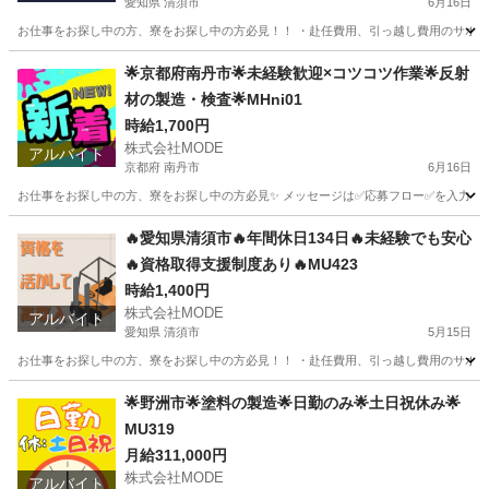
愛知県 清須市
6月16日
お仕事をお探し中の方、寮をお探し中の方必見！！ ・赴任費用、引っ越し費用のサポートあ
愛知
清須市
工場
時給
🌟京都府南丹市🌟未経験歓迎×コツコツ作業🌟反射
材の製造・検査🌟MHni01
時給1,700円
株式会社MODE
アルバイト
京都府 南丹市
6月16日
お仕事をお探し中の方、寮をお探し中の方必見✨ メッセージは✅応募フロー✅を入力してから
京都
南丹市
軽作業
時給
🔥愛知県清須市🔥年間休日134日🔥未経験でも安心
🔥資格取得支援制度あり🔥MU423
時給1,400円
株式会社MODE
アルバイト
愛知県 清須市
5月15日
お仕事をお探し中の方、寮をお探し中の方必見！！ ・赴任費用、引っ越し費用のサポートあり
愛知
清須市
軽作業
時給
🌟野洲市🌟塗料の製造🌟日勤のみ🌟土日祝休み🌟
MU319
月給311,000円
株式会社MODE
アルバイト