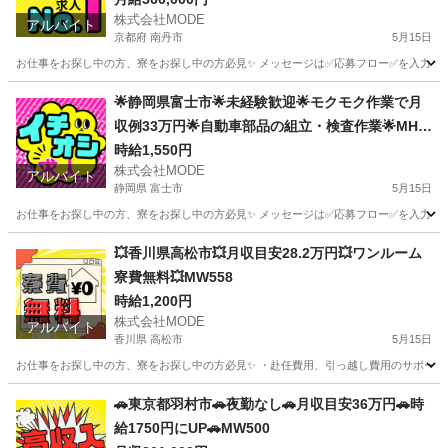
株式会社MODE
アルバイト
京都府 南丹市
5月15日
お仕事をお探し中の方、寮をお探し中の方必見✨ メッセージは✅応募フロー✅を入力してからお
京都
南丹市
軽作業
時給
🌟静岡県富士市🌟未経験歓迎🌟モクモク作業で月
収例33万円🌟自動車部品の組立・検査作業🌟MHh
si01
時給1,550円
株式会社MODE
アルバイト
静岡県 富士市
5月15日
お仕事をお探し中の方、寮をお探し中の方必見✨ メッセージは✅応募フロー✅を入力してから
静岡
富士市
軽作業
自動車部品
💥香川県高松市💥月収目安28.2万円💥ワンルーム
寮費無料💥MW558
時給1,200円
株式会社MODE
アルバイト
香川県 高松市
5月15日
お仕事をお探し中の方、寮をお探し中の方必見✨ ・赴任費用、引っ越し費用のサポートあり！
香川
高松市
軽作業
時給
🚗東京都羽村市🚗夜勤なし🚗月収目安36万円🚗時
給1750円にUP🚗MW500