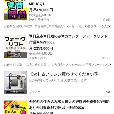
MEUGQ1
月収370,000円
株式会社MODE
正社員
神奈川県 藤沢市
7月2日
お仕事をお探し中の方、寮をお探し中の方必見✨ メッセージは✅応募フロー✅を入力してからお
神奈川
藤沢市
その他
未経験
🌟日立市🌟日勤のみ🌟カウンターフォークリフト
作業🌟MWT00a
月収253,000円
株式会社MODE
正社員
茨城県 日立市
6月16日
お仕事をお探し中の方、寮をお探し中の方必見✨ メッセージは ✅応募フロー✅を入力し
茨城
日立市
その他
未経験
【求】古いミシン買わせてください🖐️
状態が悪くてもOK！最大限買取します
プリフラ
Ad
🌟関西の住み込み求人最大の好待遇🌟寮費5万補助
あり🌟月収例36万円以上🌟MD03a
月給360,000円