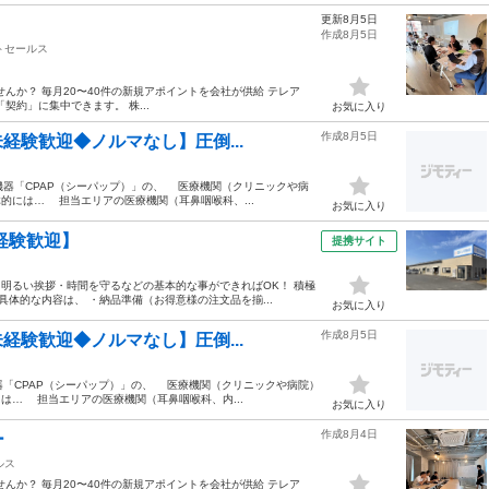
更新8月5日
作成8月5日
トセールス
んか？ 毎月20〜40件の新規アポイントを会社が供給 テレア
約」に集中できます。 株...
お気に入り
作成8月5日
経験歓迎◆ノルマなし】圧倒...
器「CPAP（シーパップ）」の、 医療機関（クリニックや病
的には… 担当エリアの医療機関（耳鼻咽喉科、...
お気に入り
経験歓迎】
提携サイト
て明るい挨拶・時間を守るなどの基本的な事ができればOK！ 積極
具体的な内容は、 ・納品準備（お得意様の注文品を揃...
お気に入り
作成8月5日
経験歓迎◆ノルマなし】圧倒...
「CPAP（シーパップ）」の、 医療機関（クリニックや病院）
は… 担当エリアの医療機関（耳鼻咽喉科、内...
お気に入り
作成8月4日
ー
ルス
んか？ 毎月20〜40件の新規アポイントを会社が供給 テレア