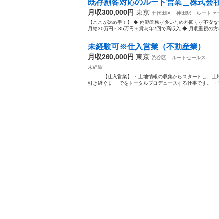
既存顧客対応のルート営業＿株式会社
月収300,000円
東京
千代田区
神田駅
ルートセ
【ここが決め手！】 ◆ 内勤業務が多いため外回りが不安な
月給30万円～35万円＋賞与年2回で高収入 ◆ 月収重視の方
未経験可※仕入営業（不動産業）
月収260,000円
東京
渋谷区
ルートセールス
未経験
【仕入営業】 ・土地情報の収集からスタートし、土地
引き継ぐま でをトータルプロデュースする仕事です。 ・営