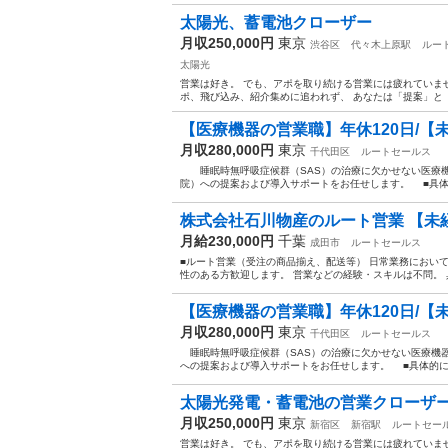
太陽光、蓄電池クローザー
月収250,000円
東京
渋谷区
代々木上原駅
ルー
太陽光
営業は好き。 でも、アポを取り続ける営業には疲れていませ
ポ、飛び込み、紹介集めに追われず、 あなたは「提案」と「契
【医療機器の営業職】年休120日/【未
月収280,000円
東京
千代田区
ルートセールス
睡眠時無呼吸症候群（SAS）の治療に欠かせない医療機
院）への提案および導入サポートをお任せします。 ■具体
株式会社石川物産のルート営業 【未
月給230,000円
千葉
成田市
ルートセールス
■ルート営業（受注の商品揃え、配送等） 日常業務におい
性のある方歓迎します。 営業などの経験・スキルは不問。 
【医療機器の営業職】年休120日/【未
月収280,000円
東京
千代田区
ルートセールス
睡眠時無呼吸症候群（SAS）の治療に欠かせない医療機器
への提案および導入サポートをお任せします。 ■具体的に
太陽光発電・蓄電池の営業クローザ
月収250,000円
東京
新宿区
新宿駅
ルートセー
営業は好き。 でも、アポを取り続ける営業には疲れていませ