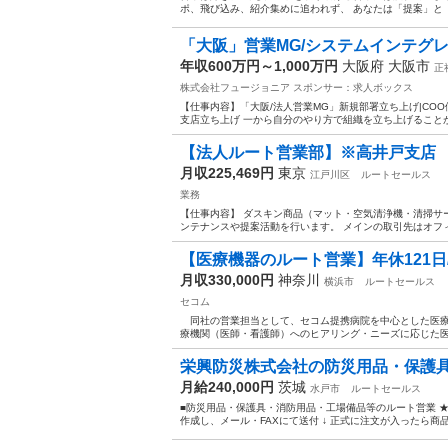
ポ、飛び込み、紹介集めに追われず、 あなたは「提案」と「契
「大阪」営業MG/システムインテグ
年収600万円～1,000万円
大阪府 大阪市
正
株式会社フュージョニア
スポンサー：求人ボックス
【仕事内容】「大阪/法人営業MG」新規部署立ち上げ|COO候
支店立ち上げ 一から自分のやり方で組織を立ち上げることがで
【法人ルート営業部】※高井戸支店 年
月収225,469円
東京
江戸川区
ルートセールス
業務
【仕事内容】 ダスキン商品（マット・空気清浄機・清掃サ
ンテナンスや提案活動を行います。 メインの取引先はオフィ
【医療機器のルート営業】年休121日/神
月収330,000円
神奈川
横浜市
ルートセールス
セコム
同社の営業担当として、セコム提携病院を中心とした医療
療機関（医師・看護師）へのヒアリング・ニーズに応じた医
栄興防災株式会社の防災用品・保護具
月給240,000円
茨城
水戸市
ルートセールス
■防災用品・保護具・消防用品・工場備品等のルート営業 ★主
作成し、メール・FAXにて送付 ↓ 正式に注文が入ったら商品