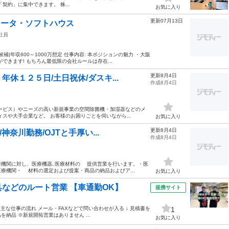
約」に集中できます。 株...
お気に入り
更新07月13日
レータ・ソフトハウス
社員
補|年収600～1000万想定 仕事内容: 本ポジションの魅力 ・大阪
きます! もちろん最低限の会社ルールは存在...
更新8月4日
休１２５日/土日祝休/ダスキ...
作成8月4日
ービス）やニーズの高い新規事業の空間除菌機・加湿器などのメ
スや大手企業など。 お客様のお困りごとを伺いながら...
お気に入り
更新8月4日
奈川勤務/OJTと手厚い...
作成8月4日
機関に対し、医療機器､医療材料の 提供営業を行います。・医
療機関・ 材料の選定および提案・商品の納品およびア...
お気に入り
などのルート営業 【車通勤OK】
提携サイト
な仕事の流れ メール・FAXなどで問い合わせが入る ↓ 見積書を
1
を納品 ※新規開拓営業はありません ...
お気に入り