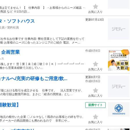
は立てません！ 【 仕事内容 】 ・お客様からのニーズ確認 ・
 など ※1日の訪...
お気に入り
更新07月13日
タ・ソフトハウス
社員 / 契約社員
を作るお仕事です 仕事内容: 弊社営業として下記の業務を行って
動 お客様のニーズに合ったエンジニアのご紹介 電話、メー...
作成8月6日
・企画営業
ルス
を募集します！ 営┃業┃未┃経┃験┃Ｏ┃Ｋ┃ ━┛━┛━┛━┛━
から営業未経験で入社してい...
お気に入り
更新8月7日
ルへ/充実の研修もご用意/飲...
作成8月6日
場における取引を成立させる 仕事です。 法人営業ですが、
の取引額は数憶円単位。まさに「経済の潤滑油」とし...
お気に入り
経験歓迎】
提携サイト
！地元の根付いた企業 〇ノルマなし！既存のお客様との絆を守り、
手メーカーの商品開発にも携われるので 非常にや...
お気に入り
作成8月6日