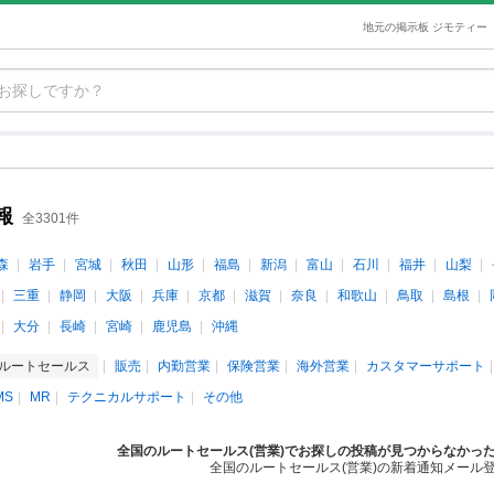
地元の掲示板 ジモティー
報
全3301件
森
岩手
宮城
秋田
山形
福島
新潟
富山
石川
福井
山梨
三重
静岡
大阪
兵庫
京都
滋賀
奈良
和歌山
鳥取
島根
大分
長崎
宮崎
鹿児島
沖縄
ルートセールス
販売
内勤営業
保険営業
海外営業
カスタマーサポート
MS
MR
テクニカルサポート
その他
全国のルートセールス(営業)でお探しの投稿が見つからなかっ
全国のルートセールス(営業)の新着通知メール