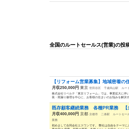
全国のルートセールス(営業)の投
【リフォーム営業募集】地域密着の住
月収250,000円
東京
世田谷区
千歳烏山駅
ルー
株式会社リベルテ「東京リフォーム」では、事業拡大に伴い
装・雨漏り修理を中心に、お客様の住まいのお悩みを解決する
既存顧客継続業務 各種PR業務 【
月収400,000円
京都
京都市
二条駅
ルートセー
業務
初めまして合同会社エスワンです。 弊社は自由をテーマに人