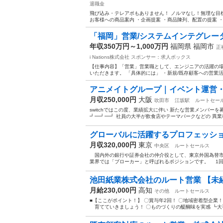
退職金
飛び込み・テレアポもありません！ ノルマなし！無理な目標
お客様への商品案内 ・企画提案 ・商品陳列、配置の提案 ・商談
「福岡」営業/システムインテグレー
年収350万円～1,000万円
福岡県 福岡市
正
i Nations株式会社
スポンサー：求人ボックス
【仕事内容】「営業」営業職として、エンジニアの活躍の場
いただきます。 「具体的には」 ・新規/既存顧客への営業活
アニメイトグループ｜イベント運営
月収250,000円
大阪
吹田市
江坂駅
ルートセー
switchではこの度、業績拡大に伴い 新たな営業メンバー
┛━┛━┛ 社員の大半が飲食店やテーマパークなどの 異業種
グローバルに活躍するプロフェッショナ
月収320,000円
東京
中央区
ルートセールス
国内外の銀行や証券会社の仲介役として、東京外国為替市
業界では「ブローカー」と呼ばれるポジションです。 1回
池田紙業株式会社のルート営業 【未
月給230,000円
高知
その他
ルートセールス
■【ここがポイント！】 〇賞与年2回！ 〇地域密着型企業
育てていきましょう！ 〇ものづくりの醍醐味を実感 ┗大