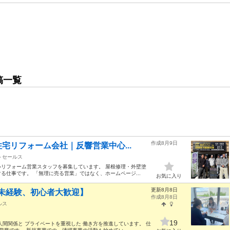
稿一覧
作成8月9日
宅リフォーム会社｜反響営業中心...
トセールス
リフォーム営業スタッフを募集しています。 屋根修理・外壁塗
仕事です。 「無理に売る営業」ではなく、ホームページ...
お気に入り
更新8月8日
未経験、初心者大歓迎】
作成8月8日
ルス
19
間関係と プライベートを重視した 働き方を推進しています。 仕