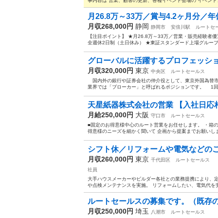
事内容は 営業、顧客の更新、各種イベント会場の イベント
月26.8万～33万／賞与4.2ヶ月分／年
月収268,000円
静岡
静岡市
安倍川駅
ルートセ
【注目ポイント】 ★月26.8万～33万／営業・販売経験者優遇
全週休2日制（土日休み） ★東証スタンダード上場グループの
グローバルに活躍するプロフェッショ
月収320,000円
東京
中央区
ルートセールス
国内外の銀行や証券会社の仲介役として、東京外国為替市
業界では「ブローカー」と呼ばれるポジションです。 1回
天星紙器株式会社の営業 【入社日応
月給250,000円
大阪
守口市
ルートセールス
■固定のお得意様中心のルート営業をお任せします。 ・箱の
得意様のニーズを細かく聞いて 企画から提案までお願いします
シフト休／リフォームや電気などのご
月収260,000円
東京
千代田区
ルートセールス
社員
大手ハウスメーカーやビルダー各社との業務提携により、定
や点検メンテナンスを実施。 リフォームしたい、電気代を安
ルートセールスの募集です。（既存
月収250,000円
埼玉
八潮市
ルートセールス