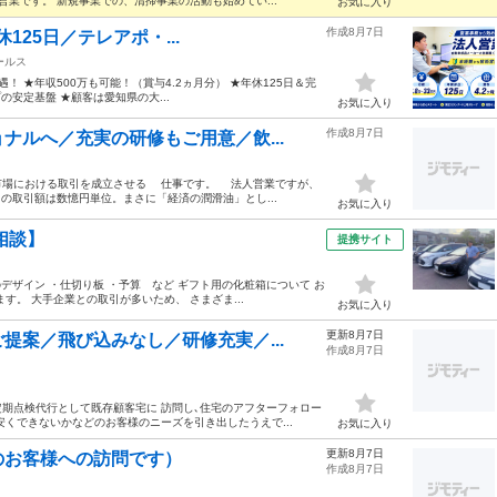
営業です。 新規事業での、清掃事業の活動も始めてい...
お気に入り
作成8月7日
休125日／テレアポ・...
ールス
！ ★年収500万も可能！（賞与4.2ヵ月分） ★年休125日＆完
安定基盤 ★顧客は愛知県の大...
お気に入り
作成8月7日
ナルへ／充実の研修もご用意／飲...
場における取引を成立させる 仕事です。 法人営業ですが、
の取引額は数憶円単位。まさに「経済の潤滑油」とし...
お気に入り
相談】
提携サイト
デザイン ・仕切り板 ・予算 など ギフト用の化粧箱について お
。 大手企業との取引が多いため、 さまざま...
お気に入り
更新8月7日
提案／飛び込みなし／研修充実／...
作成8月7日
期点検代行として既存顧客宅に 訪問し､住宅のアフターフォロー
くできないかなどのお客様のニーズを引き出したうえで...
お気に入り
更新8月7日
のお客様への訪問です）
作成8月7日