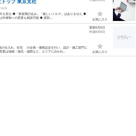
トップ 東京支社
ールス
方も安心 ◆「新規飛び込み」「厳しいノルマ」はありません ◆
は年俸制への変更も相談可能 ◆ 原則...
お気に入り
更新8月6日
作成8月6日
の仕入れ、住宅 の企画・価格設定を行い、設計・施工部門に
業は城南・城北・城西など、エリアに分かれ...
お気に入り