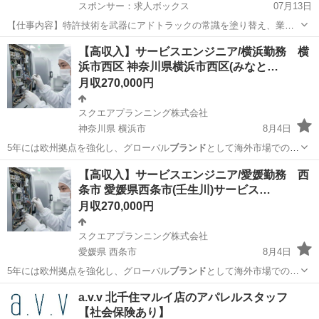
スポンサー：求人ボックス
07月13日
【仕事内容】特許技術を武器にアドトラックの常識を塗り替え、業界
標準を再定義する 仕事内容: 「ポジションの魅力」 「アドトラック=
正社員
【高収入】サービスエンジニア/横浜勤務 横
うるさい」。そのネガティブなイメージを塗り替え、「インパクト×デ
浜市西区 神奈川県横浜市西区(みなと…
ータ」で次世代モビリティマーケティン...
月収270,000円
スクエアプランニング株式会社
神奈川県 横浜市
8月4日
5年には欧州拠点を強化し、グローバル
ブランド
として海外市場での存
在感をさらに高め…
神奈川
横浜市
その他
業務
【高収入】サービスエンジニア/愛媛勤務 西
条市 愛媛県西条市(壬生川)サービス…
月収270,000円
スクエアプランニング株式会社
愛媛県 西条市
8月4日
5年には欧州拠点を強化し、グローバル
ブランド
として海外市場での存
在感をさらに高め…
愛媛
西条市
その他
業務
a.v.v 北千住マルイ店のアパレルスタッフ
【社会保険あり】