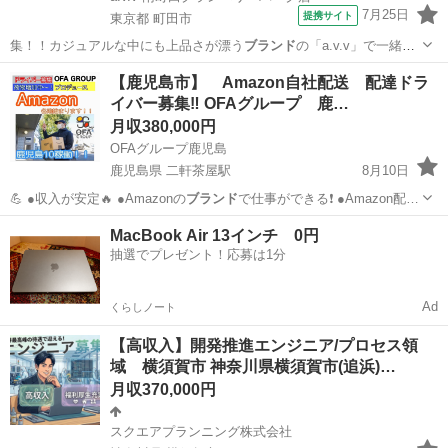
7月25日
提携サイト
東京都 町田市
集！！カジュアルな中にも上品さが漂う
ブランド
の「a.v.v」で一緒に
楽しく働きま…
東京
町田市
ファッション
【鹿児島市】 Amazon自社配送 配達ドラ
イバー募集‼️ OFAグループ 鹿…
月収380,000円
OFAグループ鹿児島
鹿児島県 二軒茶屋駅
8月10日
💪 ●収入が安定🔥 ●Amazonの
ブランド
で仕事ができる❗️ ●Amazon配…
鹿児島
鹿児島市
二軒茶屋駅
宅配
Amazon
MacBook Air 13インチ 0円
抽選でプレゼント！応募は1分
Ad
くらしノート
【高収入】開発推進エンジニア/プロセス領
域 横須賀市 神奈川県横須賀市(追浜)…
月収370,000円
スクエアプランニング株式会社