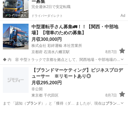
ー募集
完全週休2日で安定転職
Ad
ドライバーダイレクト
中型運転手さん募集🚛！！【関西・中部地
場】【増車のための募集】
月収300,000円
株式会社 彩絆運輸 本社営業所
京都府 石清水八幡宮駅
8月7日
◆ 内 容 中型トラックで京都を拠点として、関西地場・中部地場の企
業に配送するお仕事です👍🗾 大手企業のパレット化された荷物やバラ
京都
八幡市
石清水八幡宮駅
ドライバー
運転手
【ブランドマーケティング】ビジネスプロデ
積みの荷物、リフト積み・リフト卸しの建築資材、家電製品や食品ト
ューサー ※リモートあり◎
レイ等、様々な荷物を取り扱っ...
月収295,200円
非公開
東京都 千代田区
8月7日
まで 「認知（
ブランド
）」と「獲得（ダ… ましたが、現在は
ブランド
と獲得を統合した… 戦略設計 ・
ブランド
戦略およびコミュ… の社
東京
千代田区
マーケティング
ブランド
内展開 ・
ブランド
マーケティング領…