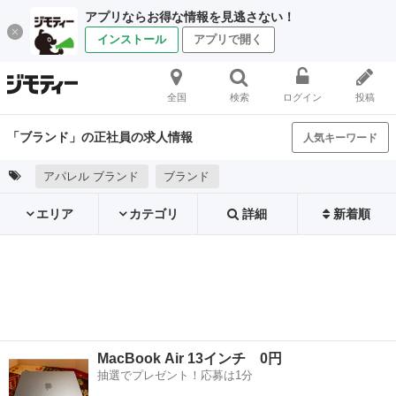
アプリならお得な情報を見逃さない！
インストール
アプリで開く
全国
検索
ログイン
投稿
「ブランド」の正社員の求人情報
人気キーワード
アパレル ブランド
ブランド
エリア
カテゴリ
詳細
新着順
MacBook Air 13インチ 0円
抽選でプレゼント！応募は1分