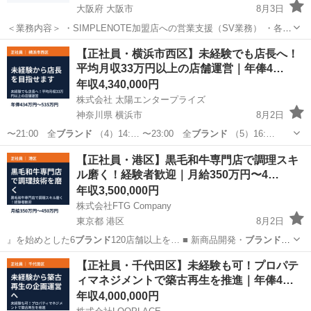
大阪府 大阪市
8月3日
＜業務内容＞ ・SIMPLENOTE加盟店への営業支援（SV業務） ・各種
研修（約10種類）の企画・運営 ・加盟店との定期ミーティング ・エン
大阪
大阪市
その他
【正社員・横浜市西区】未経験でも店長へ！
ドユーザー向けセミナー講師 ・成功事例の取材・発信 ・加盟店専用サ
平均月収33万円以上の店舗運営｜年俸4…
イト...
年収4,340,000円
株式会社 太陽エンタープライズ
神奈川県 横浜市
8月2日
〜21:00 全
ブランド
（4）14:… 〜23:00 全
ブランド
（5）16:…
神奈川
横浜市
サービス業
未経験
【正社員・港区】黒毛和牛専門店で調理スキ
ル磨く！経験者歓迎｜月給350万円〜4…
年収3,500,000円
株式会社FTG Company
東京都 港区
8月2日
』を始めとした6
ブランド
120店舗以上を… ■ 新商品開発・
ブランド
構
築 【募…
東京
港区
サービス業
未経験
【正社員・千代田区】未経験も可！プロパテ
ィマネジメントで築古再生を推進｜年俸4…
年収4,000,000円