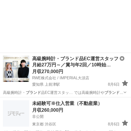
高級腕時計・ブランド品EC運営スタッフ ◎
月給27万円～／賞与年2回／10時始…
月収270,000円
RWE株式会社 / IMPERIAL大須店
愛知県 上前津駅
8月6日
高級腕時計・
ブランド
品EC運営スタッ… では高級腕時計や
ブランド
品
を扱うWebサ… 、シャネルなどの
ブランド
バッグを世界中へ… 時計や
愛知
名古屋市
上前津駅
一般事務
未経験可※仕入営業（不動産業）
ブランド
品の知識は不要で…
月収260,000円
非公開
東京都 渋谷区
8月6日