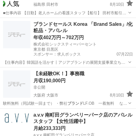
福島県 田村市
8月10日
■仕事内容 【日勤】老人ホームの看護スタッフ【船引】 田村市船引町
にある特別養護老人ホームハッピー愛ランドたむらにおいて、ご入居
福島
田村市
看護師
ブランドセールス Korea 「Brand Sales」/化
者様またはご利用者様に対する、健康管理やお薬の管理をはじめ、感
粧品・アパレル
染症の予防、医療的ケアを中...
年収402万円～702万円
株式会社シックスティーパーセント
東京都 目黒区
スポンサー：求人ボックス
07月22日
【仕事内容】韓国語を活かす丨アジアブランドの展開支援事業立ち上
げ!セールスを担うリードメンバー募集 仕事内容: <募集背景> 現在、
正社員
【未経験OK！】事務職
会社の第二の柱として、コマース領域外でブランドのグローバル展開
月収190,000円
を支援する「ブランドパートナー事業」...
非公開
大阪府 大阪市
8月10日
験料無料（同試験一回まで） ・弊社
ブランド
LF.OB 一着無料 など
※…
大阪
大阪市
一般事務
事務職
a.v.v 南町田グランベリーパーク店のアパレル
スタッフ 【女性活躍中】
月給233,333円
a.v.v 南町田グランベリーパーク店