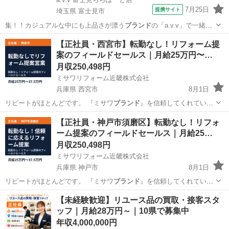
7月25日
提携サイト
埼玉県 富士見市
集！！カジュアルな中にも上品さが漂う
ブランド
の「a.v.v」で一緒に
楽しく働きま…
埼玉
富士見市
ファッション
【正社員・西宮市】転勤なし！リフォーム提
案のフィールドセールス｜月給25万円〜…
月収250,498円
ミサワリフォーム近畿株式会社
兵庫県 西宮市
8月1日
リピートがほとんどです。 『ミサワ
ブランド
』を信頼してくれている
お客さまへのご…
兵庫
西宮市
営業
社会保険
【正社員・神戸市須磨区】転勤なし！リフォ
ーム提案のフィールドセールス｜月給25…
月収250,498円
ミサワリフォーム近畿株式会社
兵庫県 神戸市
8月1日
リピートがほとんどです。 『ミサワ
ブランド
』を信頼してくれている
お客さまへのご…
兵庫
神戸市
営業
社会保険
【未経験歓迎】リユース品の買取・接客スタ
ッフ｜月給28万円～｜10県で募集中
年収4,000,000円