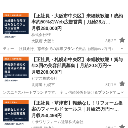
【正社員・大阪市中央区】未経験歓迎！成約
率約50%のWeb広告営業｜月給28万…
月収280,000円
株式会社EF
大阪府 大阪市
8月2日
ティー、 社員旅行、忘年会での高級
ブランド
景品（総額○○○万円）な
ど。他にも様…
大阪
大阪市
営業
社員
【正社員・札幌市中央区】未経験歓迎！賞与
年3回の美容部員募集｜月給20.8万円〜
月収208,000円
ピアス株式会社
北海道 札幌市
8月1日
ンのエキスパート
ブランド
です。 全… 信頼関係を築ける
ブランド
で
す。 ?… に支持されている
ブランド
です。 長年通… ■STEP2｜
ブラン
北海道
札幌市
サービス業
ブランド
【正社員・草津市】転勤なし！リフォーム提
ド
研修（対面7日間… ） ・
ブランド
理念 ・製品知… 。 (...
案のフィールドセールス｜月給25万円〜…
月収250,498円
ミサワリフォーム近畿株式会社