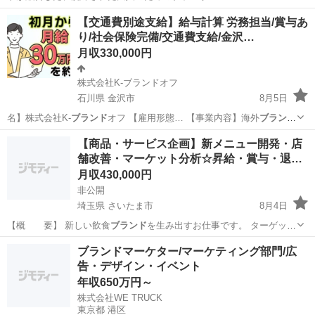
KOSHINO（ヒロ…
岡山
岡山市
ファッション
【交通費別途支給】給与計算 労務担当/賞与あ
り/社会保険完備/交通費支給/金沢…
月収330,000円
株式会社K-ブランドオフ
石川県 金沢市
8月5日
名】株式会社K-
ブランド
オフ 【雇用形態… 【事業内容】海外
ブランド
のバッグ・時計な…
石川
金沢市
人事
社会保険
【商品・サービス企画】新メニュー開発・店
舗改善・マーケット分析☆昇給・賞与・退…
月収430,000円
非公開
埼玉県 さいたま市
8月4日
【概 要】 新しい飲食
ブランド
を生み出すお仕事です。 ターゲッ
ト…
埼玉
さいたま市
店舗開発
ブランドマーケター/マーケティング部門/広
告・デザイン・イベント
年収650万円～
株式会社WE TRUCK
東京都 港区