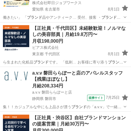
株式会社即日ジョブワークス
愛知県 名古屋市
8月1日
働きたい」 「
ブランド
品やアンティーク… 受付、接客 ・
ブランド
品、貴金属、美術… サポート
ブランド
品や貴金属に詳し…
愛知
名古屋市
その他
【正社員・千代田区】未経験歓迎！ノルマな
しの美容部員｜月給19.8万円〜
月収198,000円
ピアス株式会社
東京都 千代田区
8月1日
ら生まれた化粧品
ブランド
です。 「低刺… お客様に寄り添う
ブランド
として、 皮膚… やりがいの大きい
ブランド
です。 ?…
ブランド
のは
東京
千代田区
サービス業
ブランド
a.v.v 磐田ららぽーと店のアパレルスタッフ
じまり? … アスグループ」の
ブランド
です。 1…
【残業ほぼなし】
月給208,334円
a.v.v 磐田ららぽーと店
7月25日
提携サイト
静岡県 磐田市
集！！カジュアルな中にも上品さが漂う
ブランド
の「a.v.v」で一緒に
楽しく働きま…
静岡
磐田市
ファッション
【正社員・渋谷区】自社ブランドマンション
の提案営業｜月給30万円〜
月収300,000円