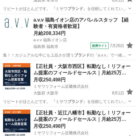
滋賀県 草津市
8月1日
リピートがほとんどです。 『ミサワ
ブランド
』を信頼してくれている
お客さまへのご…
滋賀
草津市
営業
社会保険
a.v.v 福島イオン店のアパレルスタッフ 【経
験者・有資格者歓迎】
月給208,334円
a.v.v 福島イオン店
7月25日
提携サイト
福島県 福島市
集！！カジュアルな中にも上品さが漂う
ブランド
の「a.v.v」で一緒に
楽しく働きま…
福島
福島市
ファッション
【正社員・大阪市西区】転勤なし！リフォー
ム提案のフィールドセールス｜月給25万…
月収250,498円
ミサワリフォーム近畿株式会社
大阪府 大阪市
8月1日
リピートがほとんどです。 『ミサワ
ブランド
』を信頼してくれている
お客さまへのご…
大阪
大阪市
営業
社会保険
【正社員・近江八幡市】転勤なし！リフォー
ム提案のフィールドセールス｜月給25万…
月収250,498円
ミサワリフォーム近畿株式会社