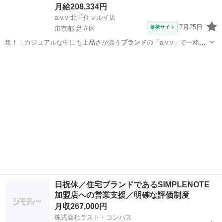
月給208,334円
a.v.v 北千住マルイ店
7月25日
提携サイト
東京都 足立区
集！！カジュアルな中にも上品さが漂う
ブランド
の「a.v.v」で一緒に
楽しく働きま…
東京
足立区
ファッション
日祝休／住宅ブランドであるSIMPLENOTE
加盟店への営業支援／明確な評価制度
月収267,000円
株式会社ラスト・コンパス