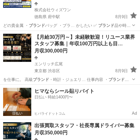
株式会社ウィズワン
徳島県 府中駅
8月9日
どの貴金属 ・
ブランド
バッグ ・ブラ… かしたい ✅
ブランド
品や時計
に興味が… にされてきた
ブランド
品、時計、ジュエ… 「買取・
ブラ
徳島
名西郡
府中駅
内勤営業
【月給30万円～】未経験歓迎！リユース業界
ンド
品・時計などに興…
スタッフ募集｜年収100万円以上も目…
月収300,000円
エンリッチ広尾
東京都 渋谷区
8月9日
を仕事に。 高級
ブランド
・時計・ジュエリ… 仕事内容 ・
ブランド
品、時計、ジュエ… したい方 ✅
ブランド
品や時計が好きな… 柄で
東京
渋谷区
その他
ブランド
ヒマならシール貼りバイト
す。 高級
ブランド
や時計、ジュエリ…
日払い 時給1400円〜
Ad
ヒバライドットコム
出張買取スタッフ・社長専属ドライバー募集
月収350,000円