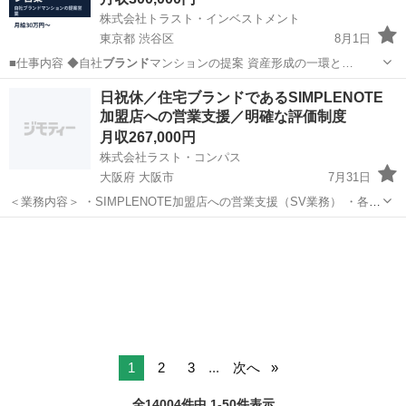
株式会社トラスト・インベストメント
東京都 渋谷区
8月1日
■仕事内容 ◆自社
ブランド
マンションの提案 資産形成の一環と…
東京
渋谷区
営業
ブランド
日祝休／住宅ブランドであるSIMPLENOTE
加盟店への営業支援／明確な評価制度
月収267,000円
株式会社ラスト・コンパス
大阪府 大阪市
7月31日
＜業務内容＞ ・SIMPLENOTE加盟店への営業支援（SV業務） ・各種
研修（約10種類）の企画・運営 ・加盟店との定期ミーティング ・エン
大阪
大阪市
その他
ドユーザー向けセミナー講師 ・成功事例の取材・発信 ・加盟店専用サ
イト...
1
2
3
...
次へ
全14004件中 1-50件表示