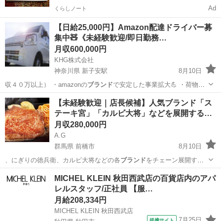
Ad
くらしノート
【日給25,000円】Amazon配達ドライバー募
集中🧸《未経験歓迎/即日勤務…
月収600,000円
KHG株式会社
神奈川県 新子安駅
8月10日
収４０万以上） ・amazonの
ブランド
で安定した事業拡大💪 ・荷物個
数…
神奈川
横浜市
新子安駅
物流
amazon
【未経験歓迎｜店長候補】人気ブランド「ス
テーキ宮」「カルビ大将」などを展開する…
月収280,000円
A.G
群馬県 前橋市
8月10日
、にぎりの徳兵衛、カルビ大将などの各
ブランド
をチェーン展開する
当社にて、店舗マネ…
群馬
前橋市
飲食
未経験
MICHEL KLEIN 秋田西武店の百貨店内のアパ
レルスタッフ/正社員 【服…
月給208,334円
MICHEL KLEIN 秋田西武店
7月25日
提携サイト