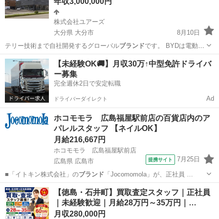
年収3,000,000円
株式会社ユアーズ
大分県 大分市
8月10日
テリー技術まで自社開発するグローバル
ブランド
です。 BYDは電動車
両分野で世界を…
大分
大分市
その他
【未経験OK🚚】月収30万↑中型免許ドライバ
ー募集
完全週休2日で安定転職
Ad
ドライバーダイレクト
ホコモモラ 広島福屋駅前店の百貨店内のア
パレルスタッフ 【ネイルOK】
月給216,667円
ホコモモラ 広島福屋駅前店
7月25日
提携サイト
広島県 広島市
■「イトキン株式会社」の
ブランド
「Jocomomola」が、正社員 …
広島
広島市
ファッション
【徳島・石井町】買取査定スタッフ｜正社員
｜未経験歓迎｜月給28万円～35万円｜…
月収280,000円