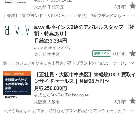
株式会社LOOPLACE
東京都 千代田区
8月2日
ト業務】 ?新
ブランド
「＆PLACE」… い業務】 ?新
ブランド
立ち上げ
に伴う事…
東京
千代田区
企画
未経験
a.v.v 銀座インズ2店のアパレルスタッフ 【社
割・特典あり】
月給233,334円
a.v.v 銀座インズ2店
7月25日
提携サイト
東京都 中央区
集！！カジュアルな中にも上品さが漂う
ブランド
の「a.v.v」で一緒に
楽しく働きま…
東京
中央区
ファッション
【正社員・大阪市中央区】未経験OK！買取イ
ンサイドセールス｜月給25万円〜
月収250,000円
株式会社BuySell Technologies
大阪府 大阪市
8月2日
＜扱う商品は＞ お着物、時計など
ブランド
品からアンティークまで
様々です。 …
大阪
大阪市
営業
未経験