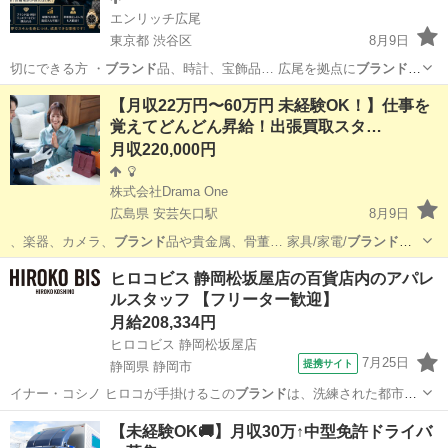
エンリッチ広尾
東京都 渋谷区
8月9日
切にできる方 ・
ブランド
品、時計、宝飾品… 広尾を拠点に
ブランド
品・時計・宝飾品…
東京
渋谷区
その他
【月収22万円〜60万円 未経験OK！】仕事を
覚えてどんどん昇給！出張買取スタ…
月収220,000円
株式会社Drama One
広島県 安芸矢口駅
8月9日
、楽器、カメラ、
ブランド
品や貴金属、骨董… 家具/家電/
ブランド
品/
時計/貴金属…
広島
広島市
安芸矢口駅
その他
出張買取
ヒロコビス 静岡松坂屋店の百貨店内のアパレ
ルスタッフ 【フリーター歓迎】
月給208,334円
ヒロコビス 静岡松坂屋店
7月25日
提携サイト
静岡県 静岡市
イナー・コシノ ヒロコが手掛けるこの
ブランド
は、洗練された都市的
なデザイン が特…
静岡
静岡市
ファッション
【未経験OK🚚】月収30万↑中型免許ドライバ