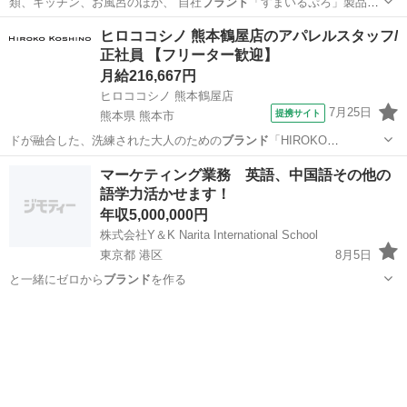
類、キッチン、お風呂のほか、 自社
ブランド
「すまいるぷろ」製品、
ペット用品…
鹿児島
霧島市
表木山駅
内勤営業
ヒロココシノ 熊本鶴屋店のアパレルスタッフ/
正社員 【フリーター歓迎】
月給216,667円
ヒロココシノ 熊本鶴屋店
7月25日
提携サイト
熊本県 熊本市
ドが融合した、洗練された大人のための
ブランド
「HIROKO
KOSHINO（ヒロ…
熊本
熊本市
ファッション
マーケティング業務 英語、中国語その他の
語学力活かせます！
年収5,000,000円
株式会社Y＆K Narita International School
東京都 港区
8月5日
と一緒にゼロから
ブランド
を作る
東京
港区
マーケティング
業務