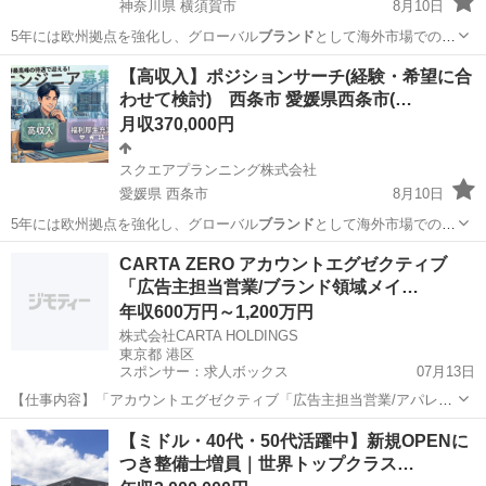
神奈川県 横須賀市
8月10日
5年には欧州拠点を強化し、グローバル
ブランド
として海外市場での存
在感をさらに高め…
神奈川
横須賀市
その他
業務
【高収入】ポジションサーチ(経験・希望に合
わせて検討) 西条市 愛媛県西条市(…
月収370,000円
スクエアプランニング株式会社
愛媛県 西条市
8月10日
5年には欧州拠点を強化し、グローバル
ブランド
として海外市場での存
在感をさらに高め…
愛媛
西条市
その他
CARTA ZERO アカウントエグゼクティブ
「広告主担当営業/ブランド領域メイ…
年収600万円～1,200万円
株式会社CARTA HOLDINGS
東京都 港区
スポンサー：求人ボックス
07月13日
【仕事内容】「アカウントエグゼクティブ「広告主担当営業/アパレ
ル・コスメ・食品メーカー案件多数」」ブランディング領域をメイン
正社員
【ミドル・40代・50代活躍中】新規OPENに
にオンオフ統合のマーケティング施策で顧客課題を解決! 仕事内容: ・
つき整備士増員｜世界トップクラス…
この求人の3行まとめ・ ・クライアント...