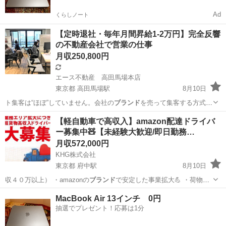
Ad
くらしノート
【定時退社・毎年月間昇給1-2万円】完全反響
の不動産会社で営業の仕事
月収250,800円
エース不動産 高田馬場本店
東京都 高田馬場駅
8月10日
ト集客は“ほぼ”していません。会社の
ブランド
を売って集客する方式の
ため、仕組みを…
東京
新宿区
高田馬場駅
内勤営業
業務
【軽自動車で高収入】amazon配達ドライバ
ー募集中🧸【未経験大歓迎/即日勤務…
月収572,000円
KHG株式会社
東京都 府中駅
8月10日
収４０万以上） ・amazonの
ブランド
で安定した事業拡大💪 ・荷物個
数…
東京
府中市
府中駅
飲食
amazon
MacBook Air 13インチ 0円
抽選でプレゼント！応募は1分