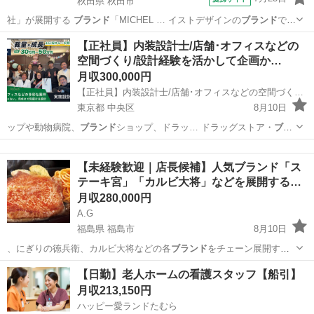
秋田県 秋田市
社」が展開する
ブランド
「MICHEL … イストデザインの
ブランド
で一
緒に働 きま…
秋田
秋田市
ファッション
【正社員】内装設計士/店舗･オフィスなどの
空間づくり/設計経験を活かして企画か…
月収300,000円
【正社員】内装設計士/店舗･オフィスなどの空間づくり/設計経験を活かして企画から完成まで携われる/施工部門との連携体制あり 株式会社リーフ
東京都 中央区
8月10日
ップや動物病院、
ブランド
ショップ、ドラッ… ドラッグストア・
ブラ
ンド
ショップ・オフィ…
東京
中央区
土木
【未経験歓迎｜店長候補】人気ブランド「ス
テーキ宮」「カルビ大将」などを展開する…
月収280,000円
A.G
福島県 福島市
8月10日
、にぎりの徳兵衛、カルビ大将などの各
ブランド
をチェーン展開する
当社にて、店舗マネ…
福島
福島市
飲食
【日勤】老人ホームの看護スタッフ【船引】
月収213,150円
ハッピー愛ランドたむら