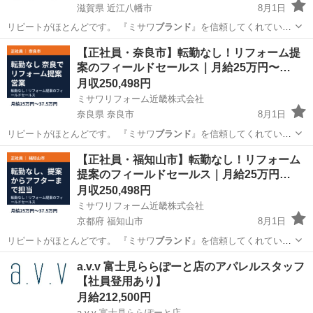
滋賀県 近江八幡市
8月1日
リピートがほとんどです。 『ミサワ
ブランド
』を信頼してくれている
お客さまへのご…
滋賀
近江八幡市
営業
社会保険
【正社員・奈良市】転勤なし！リフォーム提
案のフィールドセールス｜月給25万円〜…
月収250,498円
ミサワリフォーム近畿株式会社
奈良県 奈良市
8月1日
リピートがほとんどです。 『ミサワ
ブランド
』を信頼してくれている
お客さまへのご…
奈良
奈良市
営業
社会保険
【正社員・福知山市】転勤なし！リフォーム
提案のフィールドセールス｜月給25万円…
月収250,498円
ミサワリフォーム近畿株式会社
京都府 福知山市
8月1日
リピートがほとんどです。 『ミサワ
ブランド
』を信頼してくれている
お客さまへのご…
京都
福知山市
営業
社会保険
a.v.v 富士見ららぽーと店のアパレルスタッフ
【社員登用あり】
月給212,500円
a.v.v 富士見ららぽーと店