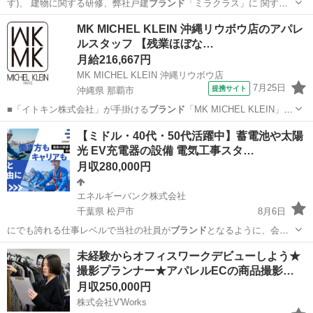
す)、 建物に関する研修、弊社戸建
ブランド
「ミラクラス」に 関する
研修など大…
東京
渋谷区
ルートセールス
未経験
MK MICHEL KLEIN 沖縄リウボウ店のアパレ
ルスタッフ 【残業ほぼな…
月給216,667円
MK MICHEL KLEIN 沖縄リウボウ店
7月25日
提携サイト
沖縄県 那覇市
■「イトキン株式会社」が手掛ける
ブランド
「MK MICHEL KLEIN」
…
沖縄
那覇市
ファッション
【ミドル・40代・50代活躍中】蓄電池や太陽
光 EV充電器の設備 電気工事スタ…
月収280,000円
エネルギーバンク株式会社
千葉県 松戸市
8月6日
にでも誇れる仕事レベルで当社の社員が
ブランド
となるように、会社
も全面的にバックア…
千葉
松戸市
工場
未経験からオフィスワークデビューしよう★
撮影プランナー★アパレルECの商品撮影…
月収250,000円
株式会社V'Works