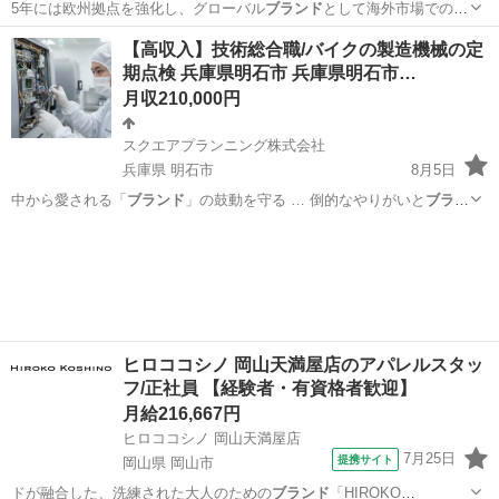
5年には欧州拠点を強化し、グローバル
ブランド
として海外市場での存
在感をさらに高め…
神奈川
横浜市
その他
株式会社
【高収入】技術総合職/バイクの製造機械の定
期点検 兵庫県明石市 兵庫県明石市…
月収210,000円
スクエアプランニング株式会社
兵庫県 明石市
8月5日
中から愛される「
ブランド
」の鼓動を守る … 倒的なやりがいと
ブラン
ド
力： 自分が守っ…
兵庫
明石市
その他
ヒロココシノ 岡山天満屋店のアパレルスタッ
フ/正社員 【経験者・有資格者歓迎】
月給216,667円
ヒロココシノ 岡山天満屋店
7月25日
提携サイト
岡山県 岡山市
ドが融合した、洗練された大人のための
ブランド
「HIROKO