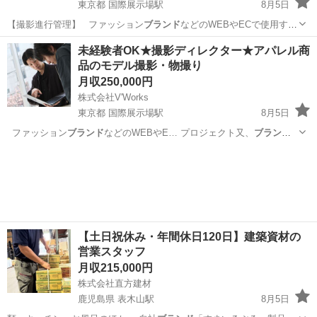
東京都 国際展示場駅
8月5日
【撮影進行管理】 ファッション
ブランド
などのWEBやECで使用する
画像の制…
東京
江東区
国際展示場駅
その他
未経験者OK★撮影ディレクター★アパレル商
品のモデル撮影・物撮り
月収250,000円
株式会社V'Works
東京都 国際展示場駅
8月5日
ファッション
ブランド
などのWEBやE… プロジェクト又、
ブランド
受け持つ案件担当…
東京
江東区
国際展示場駅
ディレクター
未経験
【土日祝休み・年間休日120日】建築資材の
営業スタッフ
月収215,000円
株式会社直方建材
鹿児島県 表木山駅
8月5日