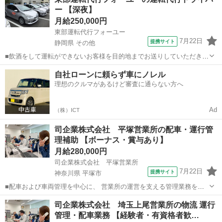
給180,000円～200,000円 ※給与幅は経験・能力による ■9:00～18:00
ー 【深夜】
月給250,000円
東部運転代行フォーユー
7月22日
提携サイト
静岡県 その他
■飲酒をして運転ができないお客様を目的地までお送りしていただきま
す。 ・お客様の自動車の運転 ・随伴自動車の運転 普通免許があれば
静岡
その他
その他
自社ローンに頼らず車にノレル
勤務可能です。 スキルアップを目指す人も大歓迎。 ★2種免許取得支
理想のクルマがあるけど審査に通らない方へ
援制度あり 幹部候補も同...
Ad
（株）ICT
司企業株式会社 平塚営業所の配車・運行管
理補助 【ボーナス・賞与あり】
月給280,000円
司企業株式会社 平塚営業所
7月22日
提携サイト
神奈川県 平塚市
■配車および車両管理を中心に、 営業所の運営を支える管理業務を担
当します。 ■主な業務 ・配車計画の作成 ・車検、点検、整備スケジュ
神奈川
平塚市
その他
司企業株式会社 埼玉上尾営業所の物流 運行
ール管理 ・ディーラーや整備会社との調整 ・ドライバーの運行状況の
管理・配車業務 【経験者・有資格者歓…
管理 ・突発案件への再調...