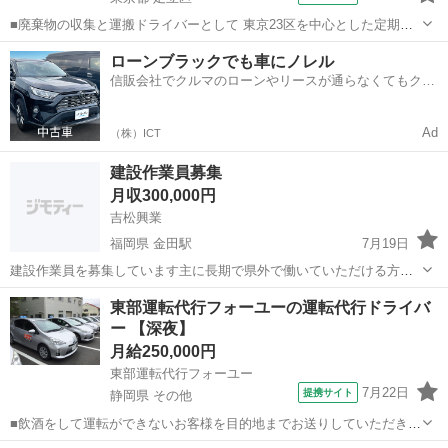
■廃棄物の収集と運搬ドライバーとして 東京23区を中心とした定期巡
回をしていただきます。 （コースによりますが、1日70、80件程度）
東京
足立区
その他
ローンブラックでも車にノレル
ルートは固定なので道を覚えれば安心。 荷待ちもないので効率的に作
信販会社でクルマのローンやリースが通らなくてもクル
業が進みます。 【回収...
マをご利用いただけるサービスがあります！
Ad
（株）ICT
建設作業員募集
月収300,000円
吉松興業
福岡県 金田駅
7月19日
建設作業員を募集しています主に長期で県外で働いていただける方を
探しています。 日給は1.5〜２万円くらいです 社会保険や寮も確保し
福岡
田川郡
金田駅
その他
東部運転代行フォーユーの運転代行ドライバ
ているので、よろしくお願いします。 面接はなるべく希望者の方の都
ー 【深夜】
合の良い場所日時を選びたいと思...
月給250,000円
東部運転代行フォーユー
7月22日
提携サイト
静岡県 その他
■飲酒をして運転ができないお客様を目的地までお送りしていただきま
す。 ・お客様の自動車の運転 ・随伴自動車の運転 普通免許があれば