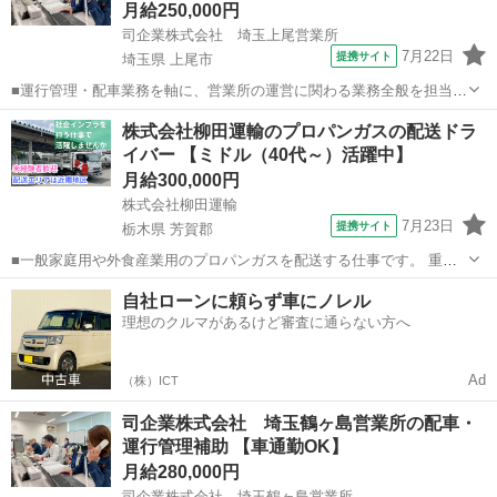
月給250,000円
司企業株式会社 埼玉上尾営業所
7月22日
提携サイト
埼玉県 上尾市
■運行管理・配車業務を軸に、営業所の運営に関わる業務全般を担当し
ます。 ■主な業務 ・配車業務（ドライバーと配送案件の割り振り） ・
埼玉
上尾市
その他
株式会社柳田運輸のプロパンガスの配送ドラ
点呼（出庫・帰庫時の体調・運行確認） ・安全運行の指導・管理 ・電
イバー 【ミドル（40代～）活躍中】
話対応（顧客・ドライバー...
月給300,000円
株式会社柳田運輸
7月23日
提携サイト
栃木県 芳賀郡
■一般家庭用や外食産業用のプロパンガスを配送する仕事です。 重い
物を持つ作業がありますが、コツを覚えれば問題ありません。 未経験
栃木
芳賀郡
その他
自社ローンに頼らず車にノレル
者大歓迎！ 保安業務員の有資格者が3ヶ月間同乗し指導するので安心
理想のクルマがあるけど審査に通らない方へ
です。 ■月給300,000円...
Ad
（株）ICT
司企業株式会社 埼玉鶴ヶ島営業所の配車・
運行管理補助 【車通勤OK】
月給280,000円
司企業株式会社 埼玉鶴ヶ島営業所