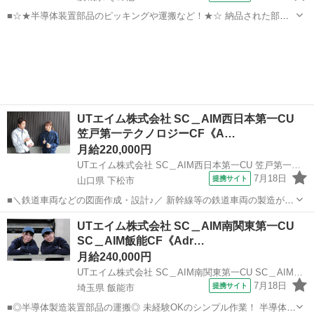
■☆★半導体装置部品のピッキングや運搬など！★☆ 納品された部品
の整理や運搬業務など、 モノづくりの一翼を担う業務をお任せしま
茨城
その他
その他
す！ PC操作(Excel)ができればOK！ 未経験からチャレンジできるお仕
事です♪ ＜具体...
UTエイム株式会社 SC＿AIM西日本第一CU
笠戸第一テクノロジーCF《A…
月給220,000円
UTエイム株式会社 SC＿AIM西日本第一CU 笠戸第一テクノロジーCF《Adtu1C》
7月18日
提携サイト
山口県 下松市
■＼鉄道車両などの図面作成・設計♪／ 新幹線等の鉄道車両の製造が間
近で見られるレアな職場です！ 大手企業内で教育体制や コンプライア
山口
下松市
その他
UTエイム株式会社 SC＿AIM南関東第一CU
ンスもしっかり遵守されています◎ ＜具体的には…＞ 事務所で設計に
SC＿AIM飯能CF《Adr…
関する業務をお任せします...
月給240,000円
UTエイム株式会社 SC＿AIM南関東第一CU SC＿AIM飯能CF《Adrh1C》
7月18日
提携サイト
埼玉県 飯能市
■◎半導体製造装置部品の運搬◎ 未経験OKのシンプル作業！ 半導体製