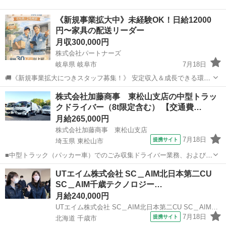
《新規事業拡大中》未経験OK！日給12000
円〜家具の配送リーダー
月収300,000円
株式会社パートナーズ
岐阜県 岐阜市
7月18日
🚚《新規事業拡大につきスタッフ募集！》 安定収入＆成長できる環境
で、 新たなキャリアをスタートしませんか？ 「少し話を聞いてみた
岐阜
岐阜市
その他
未経験
株式会社加藤商事 東松山支店の中型トラッ
い」 そんな方もぜひお気軽にご応募ください✨ ＝＝＝＝＝＝＝＝＝＝
クドライバー（8t限定含む） 【交通費…
＝＝＝＝...
月給265,000円
株式会社加藤商事 東松山支店
7月18日
提携サイト
埼玉県 東松山市
■中型トラック（パッカー車）でのごみ収集ドライバー業務、およびセ
ンター内での仕分け作業や機械操作などをお任せします。 ※エリア：
埼玉
東松山市
その他
UTエイム株式会社 SC＿AIM北日本第二CU
東松山市・川島町周辺エリア ※現場により、直行直帰の場合あり ◎具
SC＿AIM千歳テクノロジー…
体的には ・パッカー車の運転...
月給240,000円
UTエイム株式会社 SC＿AIM北日本第二CU SC＿AIM千歳テクノロジーCF《Aebb1C》
7月18日
提携サイト
北海道 千歳市