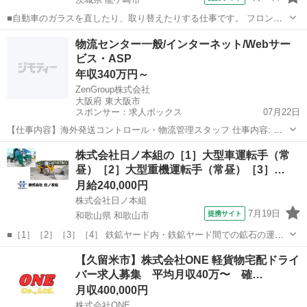
■自動車のガラスを直したり、取り替えたりする仕事です。 フロント
ガラスやサイドガラスの交換・修理を担当します。 最少はシンプルな
茨城
龍ケ崎市
その他
物流センター一般/インターネット/Webサー
作業からお任せします。 チームで動くので、1人で抱え込むことはあ
ビス・ASP
りません。 ■やること ・車...
年収340万円～
ZenGroup株式会社
大阪府 東大阪市
スポンサー：求人ボックス
07月22日
【仕事内容】海外発送コントロール・物流管理スタッフ 仕事内容: 物
流センター内における一連のオペレーション業務を担当いただきま
正社員
株式会社日ノ本組の［1］大型車運転手（常
す。入社後はまず各セクション業務を習得していただき、ゆくゆくは
昼）［2］大型重機運転手（常昼）［3］…
アルバイトスタッフの教育や進捗管理など、マ...
月給240,000円
株式会社日ノ本組
7月19日
提携サイト
和歌山県 和歌山市
■［1］［2］［3］［4］ 鉄鉱ヤード内・鉄鉱ヤード間での鉱石の運搬
※日本製鉄構内での業務が9割 ※［1］［3］ダンプトラックを使用
和歌山
和歌山市
その他
【久留米市】株式会社ONE 軽貨物宅配ドライ
※［2］［4］鉱石の積載は重機オペレーターが担当 ［5］ 日本製鉄関
バー求人募集 平均月収40万〜 確…
西製鉄所で現場にお...
月収400,000円
株式会社ONE