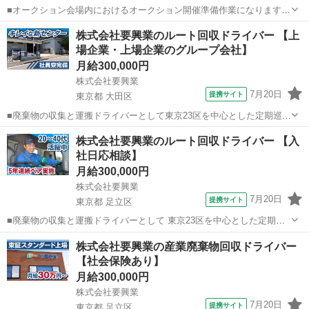
■オークション会場内におけるオークション開催準備作業になります。
車両移動や清掃、車両チェックなどの作業に従事して頂きます。 ■月
宮城
岩沼市
その他
株式会社要興業のルート回収ドライバー 【上
給180,000円～200,000円 ※給与幅は経験・能力による ■9:00～18:00
場企業・上場企業のグループ会社】
月給300,000円
株式会社要興業
7月20日
提携サイト
東京都 大田区
■廃棄物の収集と運搬ドライバーとして東京23区を中心とした定期巡回
をしていただきます。 （コースによりますが、1日70、80件程度） ル
東京
大田区
その他
株式会社要興業のルート回収ドライバー 【入
ートは固定なので道を覚えれば安心。 荷待ちもないので効率的に作業
社日応相談】
が進みます。 【回収物...
月給300,000円
株式会社要興業
7月20日
提携サイト
東京都 足立区
■廃棄物の収集と運搬ドライバーとして 東京23区を中心とした定期巡
回をしていただきます。 （コースによりますが、1日70、80件程度）
東京
足立区
その他
株式会社要興業の産業廃棄物回収ドライバー
ルートは固定なので道を覚えれば安心。 荷待ちもないので効率的に作
【社会保険あり】
業が進みます。 【回収...
月給300,000円
株式会社要興業
7月20日
提携サイト
東京都 足立区