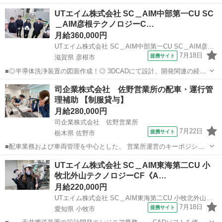
造装置部品の運搬業務をお任せします♪ 周囲の方とコミュニケーショ
埼玉
飯能市
その他
UTエイム株式会社 SC＿AIM中部第一CU SC
ンを取りながら進めていただくお仕事です！ ＜具体的には…＞ ◆部品
＿AIM彦根テクノロジーC…
の運搬(～20kg...
月給360,000円
UTエイム株式会社 SC＿AIM中部第一CU SC＿AIM彦根テクノロジーCF《Adql1C》
7月18日
提携サイト
滋賀県 彦根市
■◎半導体洗浄装置の図面作成！◎ 3DCADにて設計、開発関連の経験
がある方歓迎！ 構想を形にする！検討図の作成業務です♪ ＜具体的に
滋賀
彦根市
その他
司企業株式会社 佐野営業所の配車・運行管
は…＞ ◆3DCADを使用しての検討図の作成・設計検討 ⇒空調が完備
理補助 【制服貸与】
された清潔なクリ...
月給280,000円
司企業株式会社 佐野営業所
7月22日
提携サイト
栃木県 佐野市
■配車業務および車両管理を中心とした、 営業所運営のキーポジショ
ンをお任せします。 ＜主な業務内容＞ ・車両の配車計画作成 ・車
栃木
佐野市
その他
UTエイム株式会社 SC＿AIM東海第二CU 小
検、定期点検、整備スケジュール管理 （ディーラー等との調整含む）
牧北外山テクノロジーCF《A…
・ドライバーの業務スケジュール...
月給220,000円
UTエイム株式会社 SC＿AIM東海第二CU 小牧北外山テクノロジーCF《Adga1C》
7月18日
提携サイト
愛知県 小牧市