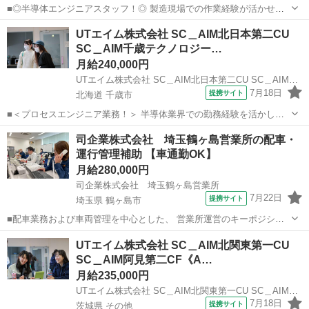
■◎半導体エンジニアスタッフ！◎ 製造現場での作業経験が活かせ
る！ 半導体製造ラインにて、装置の運用やプロセス管理、 設備メンテ
北海道
千歳市
その他
UTエイム株式会社 SC＿AIM北日本第二CU
ナンスといった技術職をお任せします♪ 募集職種は50種類以上！ お持
SC＿AIM千歳テクノロジー…
ちのスキルやご経験から...
月給240,000円
UTエイム株式会社 SC＿AIM北日本第二CU SC＿AIM千歳テクノロジーCF《Aeba1C》
7月18日
提携サイト
北海道 千歳市
■＜プロセスエンジニア業務！＞ 半導体業界での勤務経験を活かして
これからの日本を支えるメーカーを一緒に作り上げていきましょう！
北海道
千歳市
その他
司企業株式会社 埼玉鶴ヶ島営業所の配車・
＜具体的には…＞ ※下記いずれかへ配属となります 【プロセスエンジ
運行管理補助 【車通勤OK】
ニア系】※半導体製造ライ...
月給280,000円
司企業株式会社 埼玉鶴ヶ島営業所
7月22日
提携サイト
埼玉県 鶴ヶ島市
■配車業務および車両管理を中心とした、 営業所運営のキーポジショ
ンをお任せします。 ＜主な業務内容＞ ・車両の配車計画作成 ・車
埼玉
鶴ヶ島市
その他
UTエイム株式会社 SC＿AIM北関東第一CU
検、定期点検、整備スケジュール管理 （ディーラー等との調整含む）
SC＿AIM阿見第二CF《A…
・ドライバーの業務スケジュール...
月給235,000円
UTエイム株式会社 SC＿AIM北関東第一CU SC＿AIM阿見第二CF《Adwv1C》
7月18日
提携サイト
茨城県 その他