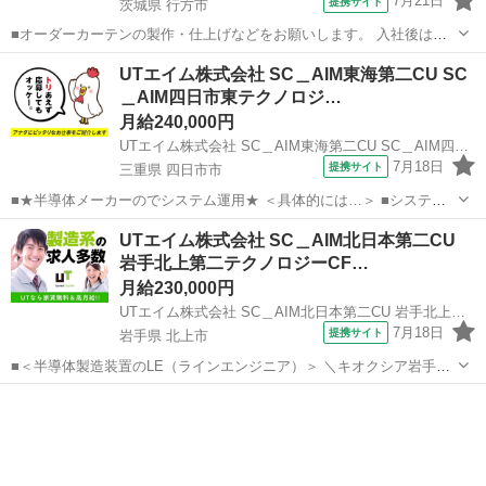
7月21日
提携サイト
茨城県 行方市
■オーダーカーテンの製作・仕上げなどをお願いします。 入社後は、
簡単なレール部分の部品の取付け作業や糸始末、たたみ作業からスタ
茨城
行方市
その他
UTエイム株式会社 SC＿AIM東海第二CU SC
ートします。 その後、ミシンの使い方やまっすぐ縫う練習をします。
＿AIM四日市東テクノロジ…
難しそうに感じる方も多いですが...
月給240,000円
UTエイム株式会社 SC＿AIM東海第二CU SC＿AIM四日市東テクノロジーCF《AXJC1C》
7月18日
提携サイト
三重県 四日市市
■★半導体メーカーのでシステム運用★ ＜具体的には…＞ ■システム
構築 新しい工場設備やシステムが必要になった際にIT環境を作ります
三重
四日市市
その他
UTエイム株式会社 SC＿AIM北日本第二CU
＊要件定義・システム設計 ＊部材手配 必要なサーバーやネットワーク
岩手北上第二テクノロジーCF…
の手配 ＊組立 設計...
月給230,000円
UTエイム株式会社 SC＿AIM北日本第二CU 岩手北上第二テクノロジーCF《AWJD1C》
7月18日
提携サイト
岩手県 北上市
■＜半導体製造装置のLE（ラインエンジニア）＞ ＼キオクシア岩手株
式会社でのお仕事！／ LE（ラインエンジニア）とは 半導体製造装置
岩手
北上市
その他
における新製品の生産方法の考案や実行、改善に付随する分析など 生
産性向上、品質向上、コス...