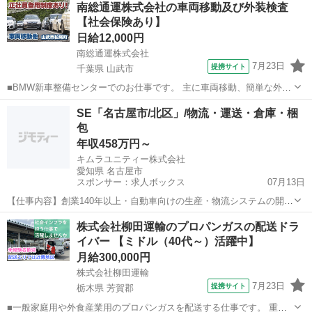
南総通運株式会社の車両移動及び外装検査
ひたちなか市内 ※使用車両：2t・3tパッカー車（マニュアル） ※重量
【社会保険あり】
物の積み降ろしあり 【...
日給12,000円
南総通運株式会社
7月23日
提携サイト
千葉県 山武市
■BMW新車整備センターでのお仕事です。 主に車両移動、簡単な外装
検査業務をお任せします。 ■日給12,000円～ ≪月収例≫277,500円
千葉
山武市
その他
SE「名古屋市/北区」/物流・運送・倉庫・梱
（日給12,000円×20日+残業手当37,500円） （月20日稼働、20h残業...
包
年収458万円～
キムラユニティー株式会社
愛知県 名古屋市
スポンサー：求人ボックス
07月13日
【仕事内容】創業140年以上・自動車向けの生産・物流システムの開発
エンジニア「賞与4.97か月/年休121日/リモート可/上流工程/上場企
正社員
株式会社柳田運輸のプロパンガスの配送ドラ
業」 仕事内容: クラウドやAI等の先新技術を導入しながら、「現場の
イバー 【ミドル（40代～）活躍中】
わかるシステム屋」と言う...
月給300,000円
株式会社柳田運輸
7月23日
提携サイト
栃木県 芳賀郡
■一般家庭用や外食産業用のプロパンガスを配送する仕事です。 重い