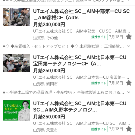
■～～天井搬送装置の設計開発エンジニア業務～～ CADソフトを使用
して形状検討・試作・評価・作図をお任せします！ また報告業務をお
愛知
小牧市
その他
UTエイム株式会社 SC＿AIM中部第一CU SC
願いいたします！ ◎パターン設計から入りますので実務経験が無くと
＿AIM彦根CF《Adfs…
もOJTを受けながら覚えて...
月給240,000円
UTエイム株式会社 SC＿AIM中部第一CU SC＿AIM彦根CF《Adfs1C》
7月18日
提携サイト
滋賀県 その他
■◇ ◆装置搬入・セットアップなど！ ◆◇ 未経験歓迎！ 工場経験や
工具を使用しての組立経験がある方歓迎★ 半導体製造装置(LA)の搬入
滋賀
その他
その他
UTエイム株式会社 SC＿AIM北日本第一CU
やセットアップ作業をお任せします♪ ＜具体的には…＞ ◆半導体製造
宝田第一テクノロジーCF《A…
装置の搬入 ...
月給250,000円
UTエイム株式会社 SC＿AIM北日本第一CU 宝田第一テクノロジーCF《Achc1C》
7月18日
提携サイト
山形県 鶴岡市
■＜半導体工場での品質管理・生産技術＞ 半導体製造工程における流
動管理 製造ラインの歩留まり改善や 品質管理・向上のための開発・テ
山形
鶴岡市
その他
UTエイム株式会社 SC＿AIM北日本第一CU
ストをおこないます 製品の品質を一定水準に保つために 製造工程全体
SC＿AIM久野本テクノロジ…
でテスト・分析をおこない...
月給250,000円
UTエイム株式会社 SC＿AIM北日本第一CU SC＿AIM久野本テクノロジーCF《Aalm1C》
7月18日
提携サイト
山形県 天童市