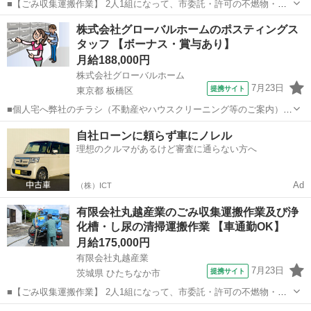
■【ごみ収集運搬作業】 2人1組になって、市委託・許可の不燃物・可
燃物・ごみ収集の運搬業務を担当していただきます。 ※業務エリア：
茨城
ひたちなか市
その他
株式会社グローバルホームのポスティングス
ひたちなか市内 ※使用車両：2t・3tパッカー車（マニュアル） ※重量
タッフ 【ボーナス・賞与あり】
物の積み降ろしあり 【...
月給188,000円
株式会社グローバルホーム
7月23日
提携サイト
東京都 板橋区
■個人宅へ弊社のチラシ（不動産やハウスクリーニング等のご案内）の
ポスティング ※東京・神奈川・埼玉などの現場への直行直帰あり ★ポ
東京
板橋区
その他
自社ローンに頼らず車にノレル
スティングエリアは弊社で指定します ■月給188,000円～300,000円＋
理想のクルマがあるけど審査に通らない方へ
インセンティブあ...
Ad
（株）ICT
有限会社丸越産業のごみ収集運搬作業及び浄
化槽・し尿の清掃運搬作業 【車通勤OK】
月給175,000円
有限会社丸越産業
7月23日
提携サイト
茨城県 ひたちなか市
■【ごみ収集運搬作業】 2人1組になって、市委託・許可の不燃物・可
燃物・ごみ収集の運搬業務を担当していただきます。 ※業務エリア：
茨城
ひたちなか市
その他