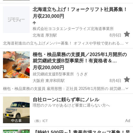
北海道立ち上げ！フォークリフト社員募集！
月収230,000円
株式会社ヨコタエンタープライズ北海道事業所
北海道 厚別駅
8月6日
北海道初進出の立ち上げメンバー募集！ オフィスや学校で使われる家
具を扱う倉庫でのフォークリフトを使った入出庫作業を行うお仕事で
北海道
札幌市
厚別駅
その他
梱包・検品業務の支援員／2025年1月開所の
す！ 新しく綺麗な職場環境で免許取り立てやブランクある方でもじっ
就労継続支援B型事業所！有資格者＆…
くり仕事を覚えられる環境でステ...
月収200,000円
就労継続支援B型事業所 うさぎ
大阪府 東岸和田駅
8月4日
梱包・検品業務の支援員 雇用形態：正社員 2025年1月開所の 就労継続
支援B型事業所です！ 利用者様の日々の活動や 就労を支える生活支援
大阪
岸和田市
東岸和田駅
その他
自社ローンに頼らず車にノレル
員として ご活躍いただける方を募集しています。 「仕事内容」 ...
理想のクルマがあるけど審査に通らない方へ
Ad
（株）ICT
【時給1,500円～】青果市場スタッフ募集！早