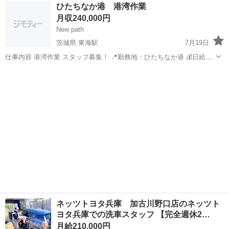
静岡
その他
その他
ひたちなか港 港湾作業
勤務可能です。 スキルアップを目指す人も大歓迎。 ★2種免許取得支
月収240,000円
援制度あり 幹部候補も同...
New path
茨城県 東海駅
7月19日
仕事内容 港湾作業 スタッフ募集！ 📍勤務地：ひたちなか港 💰日給
12,000円 ✅未経験歓迎！ ✅フォークリフト免許をお持ちの方も歓迎 ✅
茨城
那珂郡
東海駅
その他
フォークリフト
仕事量安定 ✅やる気のある方大歓迎！ フォークリフト作業手元 玉掛
け作業...
ネッツトヨタ兵庫 加古川野口店のネッツト
ヨタ兵庫での洗車スタッフ 【完全週休2…
月給210,000円