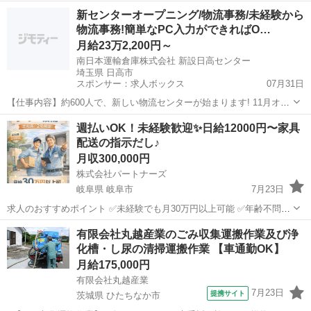
契約社員の募集です。更新制度有 加古川市民の出されるゴミの収集で
兵庫
加古川市
加古川駅
その他
パッカー
新センターオープニング/物流事務/未経験から
す。２人一組ですので未経験者でも大丈夫です。 年齢・経験・性別不
物流事務!簡単なPC入力ができればO…
問（高齢者不可） 来...
月給23万2,200円～
南日本運輸倉庫株式会社 新設日高センター
埼玉県 日高市
スポンサー：求人ボックス
07月31日
【仕事内容】約600人で、新しい物流センターが始まります! 11月オー
プン!約600名のオープニング募集 単身赴任研修が可能の方には、家具
正社員
週払いOK！未経験歓迎✨日給12000円〜家具
付き社宅を会社がご⽤意! 受付・入力・伝票発行で新センターを支える
配送の指示だし♪
仕事 11月のオープンに向...
月収300,000円
株式会社パートナーズ
岐阜県 岐阜市
7月23日
求人のおすすめポイント ✅未経験でも月30万円以上可能 ✅年齢不問で
活躍可能 ✅シフト制で希望休の相談OK！ ◎自由なシフトで自分らし
岐阜
岐阜市
その他
未経験
有限会社丸越産業のごみ収集運搬作業及び浄
く働ける職場です♪ ◆仕事内容 大手家具メーカーの商品を、2人1組で
化槽・し尿の清掃運搬作業 【車通勤OK】
個...
月給175,000円
有限会社丸越産業
7月23日
提携サイト
茨城県 ひたちなか市