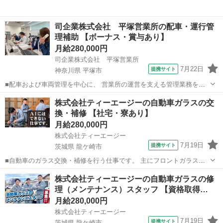
司企業株式会社 平塚営業所の配車・運行管
理補助 【ボーナス・賞与あり】
月給280,000円
司企業株式会社 平塚営業所
7月22日
提携サイト
神奈川県 平塚市
■配車および車両管理を中心に、 営業所の運営を支える管理業務を担
当します。 ■主な業務 ・配車計画の作成 ・車検、点検、整備スケジュ
神奈川
平塚市
その他
株式会社ティーエージーの自動車ガラスの交
ール管理 ・ディーラーや整備会社との調整 ・ドライバーの運行状況の
換・補修 【社宅・寮あり】
管理 ・突発案件への再調...
月給280,000円
株式会社ティーエージー
7月19日
提携サイト
茨城県 龍ケ崎市
■自動車のガラス交換・補修を行う仕事です。 主にフロントガラスや
サイドガラスの交換作業を担当します。 ■具体的には ・車両からガラ
茨城
龍ケ崎市
その他
株式会社ティーエージーの自動車ガラスの修
スを取り外す作業 ・新しいガラスの取り付け ・工具を使った調整作業
理（メンテナンス）スタッフ 【資格取得…
・簡単な清掃や仕上げ作...
月給280,000円
株式会社ティーエージー
7月19日
提携サイト
茨城県 龍ケ崎市