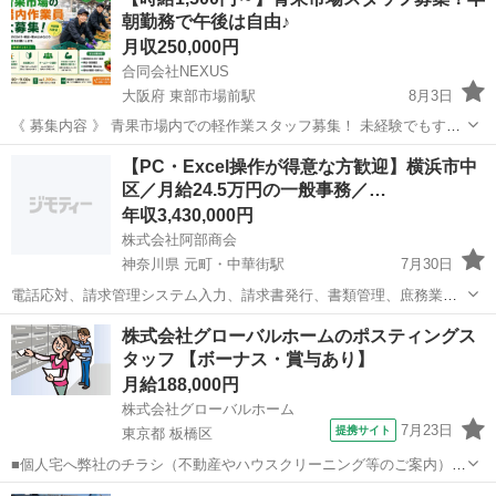
朝勤務で午後は自由♪
月収250,000円
合同会社NEXUS
大阪府 東部市場前駅
8月3日
《 募集内容 》 青果市場内での軽作業スタッフ募集！ 未経験でもすぐ
覚えられるシンプルなお仕事です。 〈仕事内容〉 * 青果物の仕分け *
大阪
大阪市
東部市場前駅
その他
未経験
【PC・Excel操作が得意な方歓迎】横浜市中
集荷 * 出荷準備 * フォークリフト作業（資格者優遇） 〈勤務時間〉 ...
区／月給24.5万円の一般事務／…
年収3,430,000円
株式会社阿部商会
神奈川県 元町・中華街駅
7月30日
電話応対、請求管理システム入力、請求書発行、書類管理、庶務業
務、他
神奈川
横浜市
元町・中華街駅
その他
株式会社グローバルホームのポスティングス
タッフ 【ボーナス・賞与あり】
月給188,000円
株式会社グローバルホーム
7月23日
提携サイト
東京都 板橋区
■個人宅へ弊社のチラシ（不動産やハウスクリーニング等のご案内）の
ポスティング ※東京・神奈川・埼玉などの現場への直行直帰あり ★ポ
東京
板橋区
その他