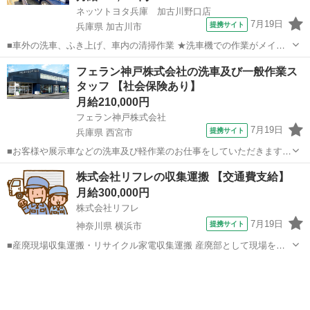
ネッツトヨタ兵庫 加古川野口店
7月19日
提携サイト
兵庫県 加古川市
■車外の洗車、ふき上げ、車内の清掃作業 ★洗車機での作業がメイン
で経験を問わず活躍できます。 ■月給210,000円 ※試用期間2ヶ月あり
兵庫
加古川市
その他
フェラン神戸株式会社の洗車及び一般作業ス
（同給与） ★7・8・9月は夏季手当で別途3万円の支給あり ■9:30～
タッフ 【社会保険あり】
17:30（休...
月給210,000円
フェラン神戸株式会社
7月19日
提携サイト
兵庫県 西宮市
■お客様や展示車などの洗車及び軽作業のお仕事をしていただきます。
（主な担当業務） 洗車、室内清掃、コーティング作業など ※車全体を
兵庫
西宮市
その他
株式会社リフレの収集運搬 【交通費支給】
洗車していただくので上下体を動かす仕事になります。 ■月給210,000
月給300,000円
円 （夏季手当7・8...
株式会社リフレ
7月19日
提携サイト
神奈川県 横浜市
■産廃現場収集運搬・リサイクル家電収集運搬 産廃部として現場をま
わったり、リサイクル家電収集運搬回収も回ったりするお仕事です。
神奈川
横浜市
その他
■月給300,000円～ 試用期間2ヶ月は時給1,500円～ ■9:00～18:00 ※
月～金...