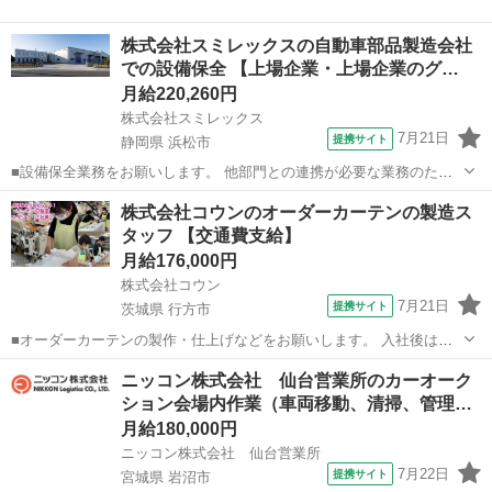
株式会社スミレックスの自動車部品製造会社
での設備保全 【上場企業・上場企業のグ…
月給220,260円
株式会社スミレックス
7月21日
提携サイト
静岡県 浜松市
■設備保全業務をお願いします。 他部門との連携が必要な業務のた
め、コミュニケーションが取るのが好きな方にピッタリ！ ・生産設備
静岡
浜松市
その他
株式会社コウンのオーダーカーテンの製造ス
の安定稼働に向けた設備の保守・点検・修理 ・備品在庫管理 ・生産設
タッフ 【交通費支給】
備の事後保全（故障が発生した設...
月給176,000円
株式会社コウン
7月21日
提携サイト
茨城県 行方市
■オーダーカーテンの製作・仕上げなどをお願いします。 入社後は、
簡単なレール部分の部品の取付け作業や糸始末、たたみ作業からスタ
茨城
行方市
その他
ニッコン株式会社 仙台営業所のカーオーク
ートします。 その後、ミシンの使い方やまっすぐ縫う練習をします。
ション会場内作業（車両移動、清掃、管理…
難しそうに感じる方も多いですが...
月給180,000円
ニッコン株式会社 仙台営業所
7月22日
提携サイト
宮城県 岩沼市