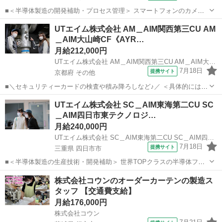
■＜半導体製造の開発補助・プロセス管理＞ スマートフォンのカメラ
自動車のセンサー プロジェクターなどに使用される半導体を製造して
熊本
その他
その他
UTエイム株式会社 AM＿AIM関西第三CU AM
います！ 未経験歓迎♪ 新製品の試作開発におけるプロセス管理のお仕
＿AIM大山崎CF《AYR…
事！ 営業やホテルスタッフ...
月給212,000円
UTエイム株式会社 AM＿AIM関西第三CU AM＿AIM大山崎CF《AYRG1C》
7月18日
提携サイト
京都府 その他
■＼セキュリティーカードの検査や積み降ろしなど♪／ ＜具体的には…
＞ ◆仕掛り品の入ったケースを 設備へ投入・取り出しするなどの積み
京都
その他
その他
UTエイム株式会社 SC＿AIM東海第二CU SC
降ろし(1日5～10回) ◆金型の積み替え(1日1～2回) ◆検査 カードの出
＿AIM四日市東テクノロジ…
来映え...
月給240,000円
UTエイム株式会社 SC＿AIM東海第二CU SC＿AIM四日市東テクノロジーCF《AYGE1C》
7月18日
提携サイト
三重県 四日市市
■＜半導体製造の生産技術・開発補助＞ 世界TOPクラスの半導体フラ
ッシュメモリメーカー！ スマホやPCなどに使用される小さな部品で
三重
四日市市
その他
株式会社コウンのオーダーカーテンの製造ス
世の中に貢献できる最先端技術に携われます♪ 生産技術職は、半導体
タッフ 【交通費支給】
を高品質・高効率・低コス...
月給176,000円
株式会社コウン