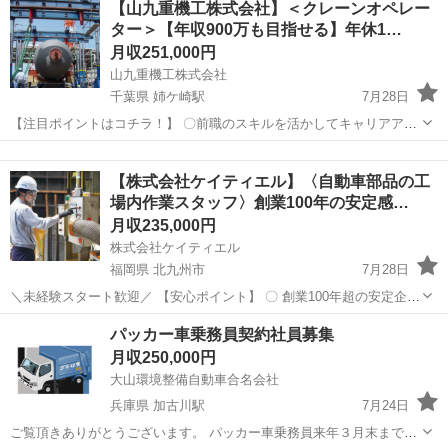
【山九重機工株式会社】＜クレーンオペレー
スティングエリアは弊社で指定します ■月給188,000円～300,000円＋
ター＞【年収900万も目指せる】年休1…
インセンティブあ...
月収251,000円
山九重機工株式会社
千葉県 姉ケ崎駅
7月28日
【注目ポイントはコチラ！】 〇前職のスキルを活かしてキャリアアッ
プ！900万も実現可能！ 〇年間休日120日＆週休2日制でプライベート
千葉
市原市
姉ケ崎駅
その他
クレーン
も充実 〇賞与4ヶ月分以上（過去実績）！頑張りをしっかり還元 〇手
【株式会社ケイティエル】〈自動車部品の工
当・福利厚生が充...
場内作業スタッフ〉創業100年の安定感…
月収235,000円
株式会社ケイティエル
福岡県 北九州市
7月28日
＼未経験スタート歓迎／ 【安心ポイント】 〇 創業100年超の安定企業
〇 重量物の持ち運び少なめ 〇 複雑な作業なしのルーティン 〇 社員寮
福岡
北九州市
その他
未経験
パッカー車乗務員契約社員募集
あり 〇 国家資格取得は会社が全額負担 〇 年間休日最大118日...
月収250,000円
大山環境整備自動車合名会社
兵庫県 加古川駅
7月24日
ご覧頂きありがとうございます。 パッカー車乗務員来年３月末までの