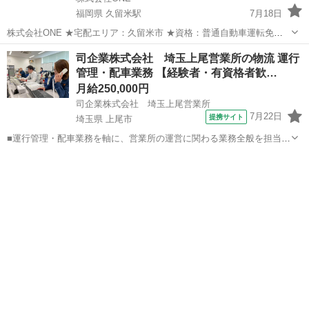
福岡県 久留米駅
7月18日
株式会社ONE ★宅配エリア：久留米市 ★資格：普通自動車運転免許
★車輌：貸し出しリース車有り ★雇用形態：業務委託契約 ★委託料：
福岡
久留米市
久留米駅
その他
株式会社
司企業株式会社 埼玉上尾営業所の物流 運行
月収25万〜50万円以上可能 1個あたり150円〜200円 単価はエリア
管理・配車業務 【経験者・有資格者歓…
によ...
月給250,000円
司企業株式会社 埼玉上尾営業所
7月22日
提携サイト
埼玉県 上尾市
■運行管理・配車業務を軸に、営業所の運営に関わる業務全般を担当し
ます。 ■主な業務 ・配車業務（ドライバーと配送案件の割り振り） ・
埼玉
上尾市
その他
点呼（出庫・帰庫時の体調・運行確認） ・安全運行の指導・管理 ・電
話対応（顧客・ドライバー...