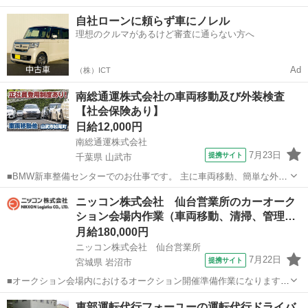
物を持つ作業がありますが、コツを覚えれば問題ありません。 未経験
栃木
芳賀郡
その他
自社ローンに頼らず車にノレル
者大歓迎！ 保安業務員の有資格者が3ヶ月間同乗し指導するので安心
理想のクルマがあるけど審査に通らない方へ
です。 ■月給300,000円...
Ad
（株）ICT
南総通運株式会社の車両移動及び外装検査
【社会保険あり】
日給12,000円
南総通運株式会社
7月23日
提携サイト
千葉県 山武市
■BMW新車整備センターでのお仕事です。 主に車両移動、簡単な外装
検査業務をお任せします。 ■日給12,000円～ ≪月収例≫277,500円
千葉
山武市
その他
ニッコン株式会社 仙台営業所のカーオーク
（日給12,000円×20日+残業手当37,500円） （月20日稼働、20h残業...
ション会場内作業（車両移動、清掃、管理…
月給180,000円
ニッコン株式会社 仙台営業所
7月22日
提携サイト
宮城県 岩沼市
■オークション会場内におけるオークション開催準備作業になります。
車両移動や清掃、車両チェックなどの作業に従事して頂きます。 ■月
宮城
岩沼市
その他
東部運転代行フォーユーの運転代行ドライバ