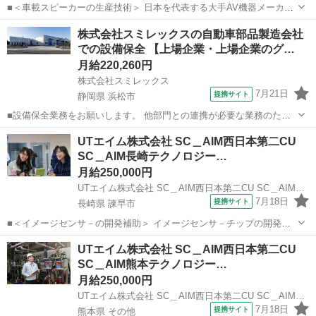
■＜車載スピーカーの生産技術＞ 日本を代表する大手AV機器メーカー
で働けるチャンス！ ＜具体的には…＞ ◆スピーカー製品の生産設備開
山形
天童市
その他
株式会社スミレックスの自動車部品製造会社
発業務 ◆設備電気設計、生産ラインシステム開発 ◆トレーサビリティ
での設備保全 【上場企業・上場企業のグ…
システム開発など ...
月給220,260円
株式会社スミレックス
7月21日
提携サイト
静岡県 浜松市
■設備保全業務をお願いします。 他部門との連携が必要な業務のた
め、コミュニケーションが取るのが好きな方にピッタリ！ ・生産設備
静岡
浜松市
その他
UTエイム株式会社 SC＿AIM西日本第二CU
の安定稼働に向けた設備の保守・点検・修理 ・備品在庫管理 ・生産設
SC＿AIM長崎テクノロジー…
備の事後保全（故障が発生した設...
月給250,000円
UTエイム株式会社 SC＿AIM西日本第二CU SC＿AIM長崎テクノロジーCF《Aafx1C》
7月18日
提携サイト
長崎県 諫早市
■＜イメージセンサ－の開発補助＞ イメージセンサ－チップの開発に
関わるサポートをお願いします！ 未経験歓迎♪ コミュニケーションや
長崎
諫早市
その他
UTエイム株式会社 SC＿AIM西日本第二CU
調整力が活かせます！ 営業、販売、ホテルスタッフなど 接客系の経験
SC＿AIM熊本テクノロジー…
を活かして 異業種から転職...
月給250,000円
UTエイム株式会社 SC＿AIM西日本第二CU SC＿AIM熊本テクノロジーCF《Aafo1C》
7月18日
提携サイト
熊本県 その他