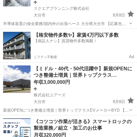
スクエアプランニング株式会社
大分市
8月8日
半導体装置の保全業務/国内外の出張ベース 大分県大分市 【応募先企
業名】スクエアプランニング株式会社 【雇用形態】正社員【人材紹
大分
大分市
その他
【格安物件多数✨】家賃4万円以下多数
介】 【職種】整備士等の整備関連 【応募資格】 ・年齢要件: ～ 60歳
【保証人ナシ】賃貸物件多数掲載！
・日本語ネイティブ...
Ad
ニフティ不動産
【ミドル・40代・50代活躍中】新規OPENに
つき整備士増員｜世界トップクラス…
年収3,000,000円
株式会社ユアーズ
大分市
8月8日
新規OPENにつき整備士増員｜世界トップクラスEVメーカーBYD 【応
募先企業名】株式会社ユアーズ 【雇用形態】正社員 【職種】整備士等
大分
大分市
その他
《コツコツ作業が活きる》スマートロックの
の整備関連 【応募資格】 ・日本語ネイティブレベルの方に限る【仕事
製造業務／組立・加工のお仕事
内容】 ◎仕事内容 ...
月収320,000円