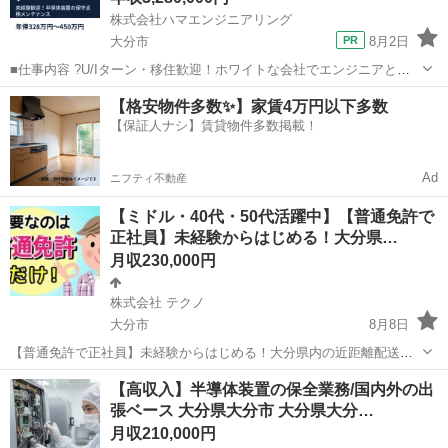
株式会社ハマエンジニアリング
大分市
8月2日
■仕事内容 ?U/Iターン・移住歓迎！ホワイトな会社でエンジニアとし
てのキャリアを築きませんか？！? ＼ハマエンジニアリングで働く3つ
大分
大分市
技術
未経験
【格安物件多数✨】家賃4万円以下多数
の魅力／ 有給取得率は88.7%！ 福利厚生も手厚く、引越し手当も全額
【保証人ナシ】賃貸物件多数掲載！
負担！ ...
Ad
ニフティ不動産
【ミドル・40代・50代活躍中】【普通免許で
正社員】未経験からはじめる！大分県…
月収230,000円
株式会社 テクノ
大分市
8月8日
【普通免許で正社員】未経験からはじめる！大分県内の近距離配送ド
ライバー 【応募先企業名】株式会社 テクノ 【雇用形態】正社員 【職
大分
大分市
ドライバー
【高収入】半導体装置の保全業務/国内外の出
種】ドライバー・宅配 【応募資格】 ・日本語ネイティブレベルの方に
張ベース 大分県大分市 大分県大分…
限る【仕事内容】 ※あなた...
月収210,000円