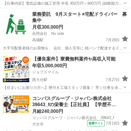
【仕事内容】電気設備の施工管理 年収 450万円～900万円 (経験能力考
慮の上優遇) 勤務地 大分県 仕事内容 医薬品、食品、化成品などの産業
正社員
業務委託 9月スタート⭐宅配ドライバー 募
プラントにおける電気設備工事の施工管理業務をご担当いただきま
集中
す。 <具体的には> ・支...
月収300,000円
合同会社 No side
高城駅
7月28日
大手宅配業者様のお荷物を、 会社、個人宅等に 軽バンで配達するドラ
イバーを2名募集してます。 配達地域は、 大分市内です。 ✴️住宅地な
大分
大分市
高城駅
宅配
未経験
【優良案件】寮費無料案件✨高収入可能
ので、初心者におすすめなコースです！！ 勤務時間 8時～21時 配
年収5,000,000円
達が終わり次第...
ジョブスマイル
西大分駅
7月27日
【住まいにお困りの方へ】寮付き工場スタッフ募集！ 早く仕事を決め
たい方、遠方から働きたい方をサポートします！ ■お仕事内容 ・部品
大分
大分市
西大分駅
工場
未経験
コンパスグループ・ジャパン株式会社
の組立 ・完成品の検査 ・マシン操作 ・仕分け、梱包 ■待遇 ✅ 月収30
39643_fの栄養士【正社員】 【学歴不…
万円以上を目指...
月給240,000円
コンパスグループ・ジャパン株式会社 39643_f
7月19日
提携サイト
大分市