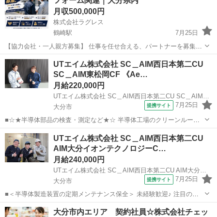
フォーム関連｜大分県内
も教えます ⸻ 📍勤...
月収500,000円
株式会社ラグレス
鶴崎駅
7月25日
【協力会社・一人親方募集】 仕事を任せ合える、パートナーを募集。
株式会社ラグレスは、大分市を拠点に、住宅・アパート・マンション
大分
大分市
鶴崎駅
その他
UTエイム株式会社 SC＿AIM西日本第二CU
の塗装、防水、シーリング、内装リフォーム、店舗改修、工場・プラ
SC＿AIM東松岡CF 《Ae…
ント構内工事などを行っています...
月給220,000円
UTエイム株式会社 SC＿AIM西日本第二CU SC＿AIM東松岡CF 《Aeah1C》
7月25日
提携サイト
大分市
■☆★半導体部品の検査・測定など★☆ 半導体工場のクリーンルーム
での勤務経験実績や ￣￣￣￣￣￣￣￣￣￣￣￣￣￣￣￣￣￣￣￣￣￣
大分
大分市
倉庫管理
UTエイム株式会社 SC＿AIM西日本第二CU
半導体の製造に関する取扱いや基礎知識を身に付けられる！ ￣￣￣￣
AIM大分イオンテクノロジーC…
￣￣￣￣￣￣￣￣￣￣￣￣￣￣...
月給240,000円
UTエイム株式会社 SC＿AIM西日本第二CU AIM大分イオンテクノロジーCF《AZKU1C》
7月25日
提携サイト
大分市
■＜半導体製造装置の定期メンテナンス保全＞ 未経験歓迎♪ 注目の半
導体業界で働きたい方必見！ チーム作業なので先輩にわからない事は
大分
大分市
マンション管理
大分市内エリア 契約社員☆株式会社チェッ
すぐに聞ける環境です 丁寧に教えて貰えるので安心！ 具体的には…