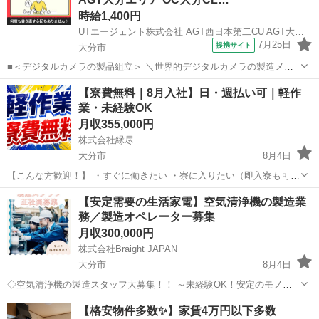
時給1,400円
UTエージェント株式会社 AGT西日本第二CU AGT大分エリア OC大分CL 《JYFT1C》
7月25日
提携サイト
大分市
■＜デジタルカメラの製品組立＞ ＼世界的デジタルカメラの製造メー
カーでのお仕事！／ ＜具体的には…＞ ★デジタルカメラの製品組立の
大分
大分市
工場
【寮費無料｜8月入社】日・週払い可｜軽作
お仕事です！ ◆複数装置を扱うマルチタスク業務 ◆正確な作業が必要
業・未経験OK
です！手先が器用な方歓...
月収355,000円
株式会社縁尽
大分市
8月4日
【こんな方歓迎！】 ・すぐに働きたい ・寮に入りたい（即入寮も可）
・日払い、週払いを利用したい ・稼ぎたい ・モクモク作業がしたい
大分
大分市
工場
【安定需要の生活家電】空気清浄機の製造業
・未経験から始めたい まずはお気軽にご相談ください◎ ↓↓↓↓...
務／製造オペレーター募集
月収300,000円
株式会社Braight JAPAN
大分市
8月4日
◇空気清浄機の製造スタッフ大募集！！ ～未経験OK！安定のモノづ
くりワーク～ 📌 たった10秒でわかる！このお仕事のポイント☝ ✅ 未
大分
大分市
その他
未経験
【格安物件多数✨】家賃4万円以下多数
経験から“手に職”がつけられる！ ✅ コツコツ・モクモク作業が好きな