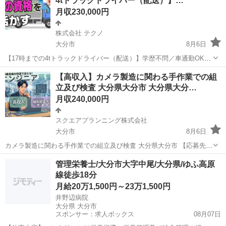
4tトラックドライバー（配送）】…
月収230,000円
株式会社 テクノ
大分市
8月6日
【17時までの4tトラックドライバー（配送）】学歴不問／車通勤OK／
賞与あり／正社員 【応募先企業名】株式会社 テクノ 【雇用形態】正
大分
大分市
ドライバー
業務
【高収入】カメラ製造に関わる手作業での組
社員 【職種】ドライバー・宅配 【応募資格】 ・日本語ネイティブレ
立及び検査 大分県大分市 大分県大分…
ベルの方に限る ・【お...
月収240,000円
スクエアプランニング株式会社
大分市
8月6日
カメラ製造に関わる手作業での組立及び検査 大分県大分市 【応募先企
業名】スクエアプランニング株式会社 【雇用形態】正社員【人材紹
大分
大分市
その他
社会保険
管理栄養士/大分市大字中尾/大分県/ゆふ高原
介】 【職種】自動車業界以外(製造・部品組立・加工) 【応募資格】 ・
線徒歩18分
年齢要件: ～ 60歳...
月給20万1,500円～23万1,500円
井野辺病院
大分県 大分市
スポンサー：求人ボックス
08月07日