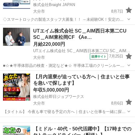
株式会社Braight JAPAN
大分市
8月7日
◇スマートロックの製造スタッフ大募集！！ ～未経験OK！安定のモ
ノづくりワーク～ 📌 たった10秒でわかる！このお仕事のポイント☝ ✅
大分
大分市
その他
未経験
UTエイム株式会社 SC＿AIM西日本第二CU
未経験から“手に職”がつけられる！ ✅ コツコツ・モクモク作業が好き
SC＿AIM東松岡CF 《Ae…
な方にぴ...
月給220,000円
UTエイム株式会社 SC＿AIM西日本第二CU SC＿AIM東松岡CF 《Aeah1C》
7月25日
提携サイト
大分市
■☆★半導体部品の検査・測定など★☆ 半導体工場のクリーンルーム
での勤務経験実績や ￣￣￣￣￣￣￣￣￣￣￣￣￣￣￣￣￣￣￣￣￣￣
大分
大分市
倉庫管理
【月内退寮が迫っている方へ｜住まいと仕事
半導体の製造に関する取扱いや基礎知識を身に付けられる！ ￣￣￣￣
を急いで探します】
￣￣￣￣￣￣￣￣￣￣￣￣￣￣...
年収5,000,000円
株式会社即日ジョブワークス
大分市
8月6日
【タイトル】 今夜も車で寝る予定の方へ｜住まいと仕事を一緒に探し
ませんか 【本文】 今夜、どこに車を停めて寝るか考えている。 朝に
大分
大分市
その他
未経験
なったら、顔を洗える場所やスマホを充電できる場所を探す。 お風
【ミドル・40代・50代活躍中】【17時までの
呂...