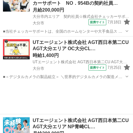
カーサポート NO．954Bの契約社員…
◇半導体製造装置のメンテ...
月給200,000円
大分市内エリア 契約社員☆株式会社チェッカーサポート NO．954B
7月18日
提携サイト
大分市
■当社チェッカーサポートは、全国のホームセンターや大手食品ス ー
パー等のレジ業務を請け負うアウトソーシング会社です♪ この度、業
大分
大分市
その他
UTエージェント株式会社 AGT西日本第二CU
績好調により大分市内食品スーパー『コープ』等の 受託店舗でレジ運
AGT大分エリア OC大分CL…
営に携わる契約社員を大募集！ ま...
時給1,400円
UTエージェント株式会社 AGT西日本第二CU AGT大分エリア OC大分CL 《JYFT1C》
7月25日
提携サイト
大分市
■＜デジタルカメラの製品組立＞ ＼世界的デジタルカメラの製造メー
カーでのお仕事！／ ＜具体的には…＞ ★デジタルカメラの製品組立の
大分
大分市
工場
お仕事です！ ◆複数装置を扱うマルチタスク業務 ◆正確な作業が必要
です！手先が器用な方歓...
UTエージェント株式会社 AGT西日本第二CU
AGT大分エリア NP青崎CL…