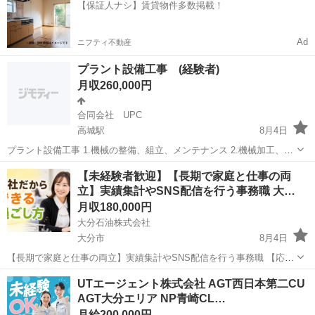
【保証人ナシ】賃貸物件多数掲載！
方にぴった...
Ad
ニフティ不動産
プラント設備工事 (経験者)
月収260,000円
合同会社 UPC
高城駅
8月4日
プラント設備工事 1.機械の整備、組立、メンテナンス 2.機械加工、据
付け、鍛冶工事 3.機械器具の取り付け 現場8:00~17:00 休憩９０分 土
大分
大分市
高城駅
機械
【未経験者歓迎】【長期で家庭と仕事の両
日祝は休日ですが、現場の都合で出勤をお願いする時が有ります。 技
立】実績集計やSNS配信を行う事務職 大…
能手当...
月収180,000円
大分石油株式会社
大分市
8月4日
【長期で家庭と仕事の両立】実績集計やSNS配信を行う事務職 【応募
先企業名】大分石油株式会社 【雇用形態】正社員 【職種】一般事務
大分
大分市
一般事務
未経験
UTエージェント株式会社 AGT西日本第二CU
【応募資格】 ・日本語ネイティブレベルの方に限る【仕事内容】 ＼あ
AGT大分エリア NP青崎CL…
なたはいくつ当てはまりま...
月給200,000円