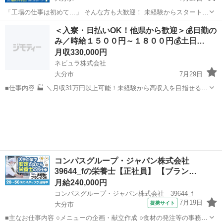
「工場の仕事は初めて…」 そんな方も大歓迎！ 未経験からスタートし
たスタッフも多数活躍中です。 研修やサポート体制が整っているの
大分
大分市
大分駅
工場
未経験
＜入寮・日払いOK！他県から歓迎＞💰日勤の
で、知識や経験がなくても安心して始められます。 ■仕事内容 組立・
み／時給１５００円～１８００円💰土日…
検査・機械操作・梱包など...
月収330,000円
ネビュラ株式会社
大分市
7月29日
■仕事内容 🏭 ＼月収31万円以上可能！未経験から高収入を目指せる！
／ ＼土日祝休み！日勤のみでプライベートも充実！／ ＼日払いOK！
大分
大分市
技術
未経験
半導体業界で安定して働ける人気の製造スタッフ！／ 半導体製造装置
の組立...
コンパスグループ・ジャパン株式会社
39644_fの栄養士【正社員】 【ブラン…
月給240,000円
コンパスグループ・ジャパン株式会社 39644_f
7月19日
提携サイト
大分市
■主なお仕事内容 ○メニューの企画・献立作成 ○食材の発注等の事務作