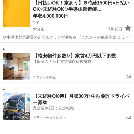
【日払いOK！寮あり】⚙️時給1500円×日払い
と出向き、当社のお薦めするプランのご案内などがメイン。個人宅訪
OK×未経験OK✨半導体製造装…
問や知人・友人への保険勧誘は一切あ...
年収4,000,000円
YIK
大分市
7月18日
⚙️半導体製造装置の組立スタッフ大募集⚙️ 「これからの成長産業に携
わりたい」「モクモク作業が好き」そんな方にぴったりのお仕事です
大分
大分市
技術
😊 ✅お仕事内容（詳しく紹介します！） 半導体製造装置に関わる、
幅広い工程をお任せ...
【格安物件多数✨】家賃4万円以下多数
【保証人ナシ】賃貸物件多数掲載！
Ad
ニフティ不動産
【未経験OK🚚】月収30万↑中型免許ドライバ
ー募集
完全週休2日で安定転職
Ad
ドライバーダイレクト