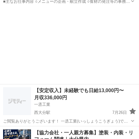
■主なお仕事内容 ○メニューの企画・献立作成 ○食材の発注等の事務作
業 ○調理補助 等 入社後の主な流れ ・入社後は店長と一緒に店舗全
大分
大分市
栄養士
体の把握をしながら業務を覚えて頂きます。 ↓ ・お仕事が慣れてきた
ら、献立・メニューの...
【安定収入】未経験でも日給13,000円〜
月収336,000円
一丞工業
西大分駅
7月26日
ご閲覧ありがとうございます！ 一丞工業(いっしょうこうぎょう)で
す！ 未経験から始められる現場作業です。 ⸻ 🔧仕事内容 ・道具
大分
大分市
西大分駅
その他
業務
【協力会社・一人親方募集】塗装・内装・リ
運び、片付けなどの補助作業からスタート ・慣れてきたら簡単な作業