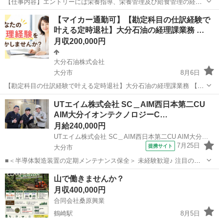
【仕事内容】エントリーには栄養指導、栄養管理及び給食管理の経験
が必須となります 日勤帯のみの勤務で残業も少なめ 規則正しい生活リ
正社員
【マイカー通勤可】【勘定科目の仕訳経験で
ズムが保てるのも嬉しいポイントですね! 育休の取得実績もありますの
叶える定時退社】大分石油の経理課業務 …
で、将来的に子育てをしながら働きたい...
月収200,000円
大分石油株式会社
大分市
8月6日
【勘定科目の仕訳経験で叶える定時退社】大分石油の経理課業務 【応
募先企業名】大分石油株式会社 【雇用形態】正社員 【職種】経理
大分
大分市
経理
業務
UTエイム株式会社 SC＿AIM西日本第二CU
【応募資格】 ・日本語ネイティブレベルの方に限る【仕事内容】 ＼経
AIM大分イオンテクノロジーC…
理経験を当社で伸ばしてくださ...
月給240,000円
UTエイム株式会社 SC＿AIM西日本第二CU AIM大分イオンテクノロジーCF《AZKU1C》
7月25日
提携サイト
大分市
■＜半導体製造装置の定期メンテナンス保全＞ 未経験歓迎♪ 注目の半
導体業界で働きたい方必見！ チーム作業なので先輩にわからない事は
大分
大分市
マンション管理
山で働きませんか？
すぐに聞ける環境です 丁寧に教えて貰えるので安心！ 具体的には…
月収400,000円
◇半導体製造装置のメンテ...
合同会社桑原興業
鶴崎駅
8月5日