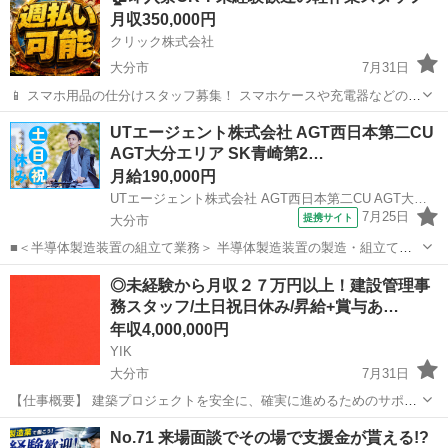
月収350,000円
系求人...
クリック株式会社
大分市
7月31日
📱 スマホ用品の仕分けスタッフ募集！ スマホケースや充電器などの仕
分け・検品を行うシンプルなお仕事です♪
大分
大分市
工場
未経験
UTエージェント株式会社 AGT西日本第二CU
━━━━━━━━━━━━━━━━ 📲 ご応募はこちら（24時間受付
AGT大分エリア SK青崎第2…
中） https://lin.ee/...
月給190,000円
UTエージェント株式会社 AGT西日本第二CU AGT大分エリア SK青崎第2CL 《JDQP1C》
7月25日
提携サイト
大分市
■＜半導体製造装置の組立て業務＞ 半導体製造装置の製造・組立ての
お仕事です。 クリンルーム内での作業となりますので、キレイで空調
大分
大分市
工場
◎未経験から月収２７万円以上！建設管理事
設備も整った快適な環境です。 作業は図面を見ながらドライバー、六
務スタッフ/土日祝日休み/昇給+賞与あ…
角レンチなどの工具を使用し、手...
年収4,000,000円
YIK
大分市
7月31日
【仕事概要】 建築プロジェクトを安全に、確実に進めるためのサポー
ト業務をお任せします。 盛り上がりを見せる建築業界で、経験ゼロか
大分
大分市
技術
未経験
No.71 来場面談でその場で支援金が貰える!?
ら専門知識を身につけてみませんか？ 【仕事詳細】 ・協力スタッフの