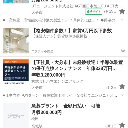
UTエージェント株式会社 AGT西日本第二CU AGT大分エリア NP青崎CL 《JQRJ1C》
7月25日
提携サイト
大分市
■＼高純度・高性能の洗浄液の製造！／ ＊具体的には…＊ ◆薬液の製
造 ・充填作業 ・検査作業 ・梱包作業 ※配属部署によって、行う作業
大分
大分市
倉庫管理
【格安物件多数！】家賃4万円以下多数
は異なります ☆薬液の入った一斗缶を押す作業などもあるので 体を動
【保証人ナシ】賃貸物件多数掲載！
かすことが好きな方...
Ad
ニフティ不動産
【正社員・大分市】未経験歓迎！半導体装置
の保守点検メンテナンス｜年俸328万円…
年収3,280,000円
株式会社ハマエンジニアリング
大分市
8月2日
■仕事内容 ?U/Iターン・移住歓迎！ホワイトな会社でエンジニアとし
てのキャリアを築きませんか？！? ＼ハマエンジニアリングで働く3つ
大分
大分市
技術
未経験
急募プラント 全額日払い 可能
の魅力／ 有給取得率は88.7%！ 福利厚生も手厚く、引越し手当も全額
月収300,000円
負担！ ...
松田
高城駅
8月1日