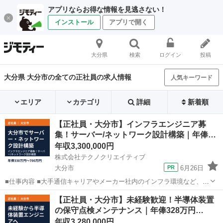
アプリならお得な情報を見逃さない！
インストール
アプリで開く
大分県
検索
ログイン
投稿
大分県 大分市の全ての正社員の求人情報
人気キーワード
エリア
カテゴリ
詳細
新着順
【正社員・大分市】インフラエンジニア募
集！サーバー/ネットワーク設計構築｜年俸…
年収3,300,000円
株式会社テクノクリエイティブ
大分市
6月26日
■仕事内容 ■大手通信キャリアやメーカー社内のインフラ環境など、ネ
ットワークやサーバーの設計、構築、運用・保守業務をご担当いただ
大分
大分市
IT
インフラエンジニア
【正社員・大分市】未経験歓迎！半導体装置
きます。 ・ネットワーク/サーバー設計・構築・運用・監視 ・データ
の保守点検メンテナンス｜年俸328万円…
ベースシステム構築 ...
年収3,280,000円