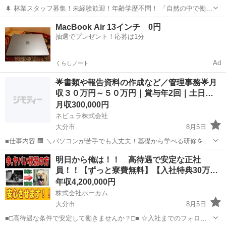
🌲 林業スタッフ募集！未経験歓迎！年齢学歴不問！ 「自然の中で働き
たい！」 「手に職をつけたい！」 そんな仲間を募集しています！ ア
大分
大分市
鶴崎駅
その他
未経験
MacBook Air 13インチ 0円
ットホームな職場で先輩方が丁寧に仕事を教えます！ まだまだ小さな
抽選でプレゼント！応募は1分
会社なので職場では人間関係...
Ad
くらしノート
🌟書類や報告資料の作成など／管理事務🌟月
収３０万円～５０万円｜賞与年2回｜土日…
月収300,000円
ネビュラ株式会社
大分市
8月5日
■仕事内容 🏢 ＼パソコンが苦手でも大丈夫！基礎から学べる研修をご
用意！／ ＼月収30万円以上＋賞与年2回！20代から安定収入を目指せ
大分
大分市
事務
未経験
明日から俺は！！ 高待遇で安定な正社
ます！／ ＼土日祝休み＆長期休暇あり！仕事とプライベートを両立！
員！！【ずっと寮費無料】【入社特典30万
／ 建...
円…
年収4,200,000円
株式会社ホーカム
大分市
8月5日
■□高待遇な条件で安定して働きませんか？□■ ☆入社までのフォロー