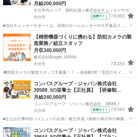
月給200,000円
大分市内エリア 契約社員☆株式会社チェッカーサポート NO．9F01
7月18日
提携サイト
大分市
■当社チェッカーサポートは、全国のホームセンターや大手食品ス ー
パー等のレジ業務を請け負うアウトソーシング会社です♪ この度、業
大分
大分市
その他
【精密機器づくりに携わる】防犯カメラの製
績好調により大分市内『トキハインダストリー』等の 受託店舗でレジ
造業務／組立スタッフ
運営に携わる契約社員を大募集！ ...
月収340,000円
株式会社Braight JAPAN
大分市
7月22日
❖防犯カメラの製造スタッフ大募集！！ ～未経験OK！安定のモノづ
くりワーク～ 📌 たった10秒でわかる！このお仕事のポイント☝ ✅ 未
大分
大分市
その他
未経験
コンパスグループ・ジャパン株式会社
経験から“手に職”がつけられる！ ✅ コツコツ・モクモク作業が好きな
39589_fの栄養士【正社員】 【研修制…
方にぴった...
月給240,000円
コンパスグループ・ジャパン株式会社 39589_f
7月19日
提携サイト
大分市
■主なお仕事内容 ○メニューの企画・献立作成 ○食材の発注等の事務作
業 ○調理補助 等 入社後の主な流れ ・入社後は店長と一緒に店舗全
大分
大分市
栄養士
コンパスグループ・ジャパン株式会社
体の把握をしながら業務を覚えて頂きます。 ↓ ・お仕事が慣れてきた
39644_fの栄養士【正社員】 【ブラン…