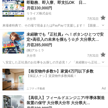
即勤務、即入寮、即支払OK 日…
手配、サポ...
月収330,000円
リライズ株式会社
大分市
7月31日
来場者特典で、その場で現金またはPayPayで支援します！ 【面接交
通費、赴任交通費、生活支援、全て可能です◎】 工場内または倉庫内
大分
大分市
その他
業務
未経験でも『正社員』へ！ボタンひとつで安
における簡単な電子部品製造のお仕事になります！ 未経験の方が始め
定×高収入の未来を掴もう☆彡 大分県大…
るのにうってつ...
月収285,000円
(株)アルミラ
大分市
7月31日
＼安定した正社員のお仕事をお探しの方必見！／ 「未経験から正社員
になれる？」 「すぐに働ける仕事が知りたい！」 「長期安定の職場で
大分
大分市
工場
未経験
【格安物件多数✨】家賃4万円以下多数
働きたい！」 ⇒ そんなアナタにピッタリの正社員求人をご紹介！ ...
【保証人ナシ】賃貸物件多数掲載！
Ad
ニフティ不動産
【高収入】フィールドエンジニア/半導体製造
装置の保守 大分県大分市 大分県大…