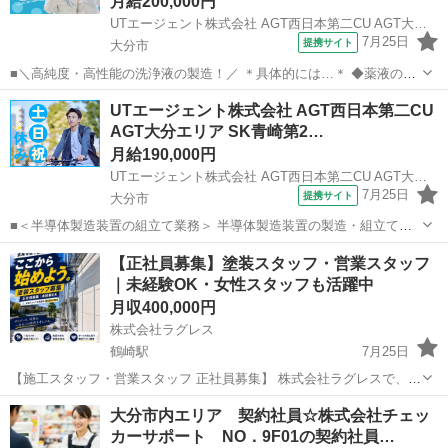
月給200,000円
UTエージェント株式会社 AGT西日本第二CU AGT大分エリア NP青崎CL 《JQRJ1C》
7月25日
提携サイト
大分市
■＼高純度・高性能の洗浄液の製造！／ ＊具体的には…＊ ◆薬液の製
造 ・充填作業 ・検査作業 ・梱包作業 ※配属部署によって、行う作業
大分
大分市
倉庫管理
UTエージェント株式会社 AGT西日本第二CU
は異なります ☆薬液の入った一斗缶を押す作業などもあるので 体を動
AGT大分エリア SK青崎第2…
かすことが好きな方...
月給190,000円
UTエージェント株式会社 AGT西日本第二CU AGT大分エリア SK青崎第2CL 《JDQP1C》
7月25日
提携サイト
大分市
■＜半導体製造装置の組立て業務＞ 半導体製造装置の製造・組立ての
お仕事です。 クリンルーム内での作業となりますので、キレイで空調
大分
大分市
工場
【正社員募集】塗装スタッフ・営業スタッフ
設備も整った快適な環境です。 作業は図面を見ながらドライバー、六
｜未経験OK・女性スタッフも活躍中
角レンチなどの工具を使用し、手...
月収400,000円
株式会社ラグレス
鶴崎駅
7月25日
【施工スタッフ・営業スタッフ 正社員募集】 株式会社ラグレスで、こ
こから始めよう。 株式会社ラグレスは、大分市を拠点に、住宅・アパ
大分
大分市
鶴崎駅
その他
御社
大分市内エリア 契約社員☆株式会社チェッ
ート・マンションの外壁塗装や屋根塗装、防水工事、内装リフォー
カーサポート NO．9F01の契約社員…
ム、店舗改修、工場・プラント構...