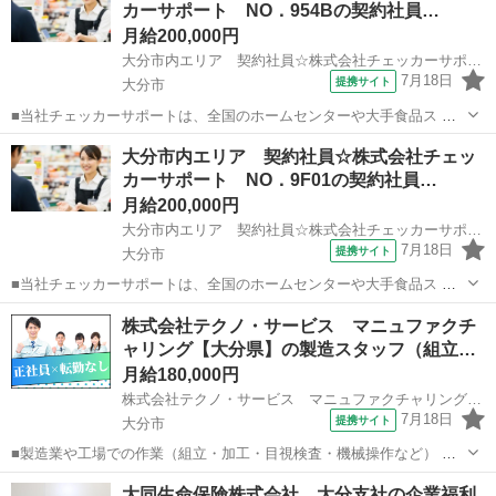
カーサポート NO．954Bの契約社員…
いものばかり！ 未経験の方...
月給200,000円
大分市内エリア 契約社員☆株式会社チェッカーサポート NO．954B
7月18日
提携サイト
大分市
■当社チェッカーサポートは、全国のホームセンターや大手食品ス ー
パー等のレジ業務を請け負うアウトソーシング会社です♪ この度、業
大分
大分市
その他
大分市内エリア 契約社員☆株式会社チェッ
績好調により大分市内食品スーパー『コープ』等の 受託店舗でレジ運
カーサポート NO．9F01の契約社員…
営に携わる契約社員を大募集！ ま...
月給200,000円
大分市内エリア 契約社員☆株式会社チェッカーサポート NO．9F01
7月18日
提携サイト
大分市
■当社チェッカーサポートは、全国のホームセンターや大手食品ス ー
パー等のレジ業務を請け負うアウトソーシング会社です♪ この度、業
大分
大分市
その他
株式会社テクノ・サービス マニュファクチ
績好調により大分市内『トキハインダストリー』等の 受託店舗でレジ
ャリング【大分県】の製造スタッフ（組立…
運営に携わる契約社員を大募集！ ...
月給180,000円
株式会社テクノ・サービス マニュファクチャリング【大分県】
7月18日
提携サイト
大分市
■製造業や工場での作業（組立・加工・目視検査・機械操作など） 具
体的には・・・ 製品に不備がないか目視チェック 部品を機械にセット
大分
大分市
倉庫管理
大同生命保険株式会社 大分支社の企業福利