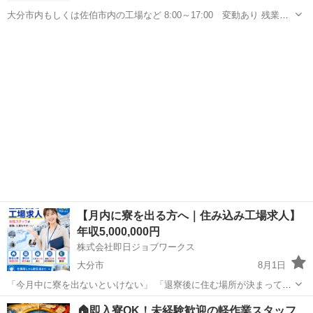
大分市内もしくは佐伯市内の工場など 8:00～17:00 変動あり 残業代
など各種手当て別途支給 安定して稼げます 経験 資格は問いません
大分
大分市
高城駅
工場
未経験
交通費込み日給12000円 全額日払い 可能 研修期間1ヶ月11000円 残
業...
【月内に寮を出る方へ｜住み込み工場求人】
年収5,000,000円
株式会社即日ジョブワークス
大分市
8月1日
「今月中に寮を出ないといけない」 「退寮後に住む場所が決まってい
ない」 「仕事が途切れる前に次を決めたい」 退寮期限が迫っている方
大分
大分市
その他
🏠即入寮OK！未経験歓迎の軽作業スタッフ
は、できるだけ早めにご相談ください。 入寮相談ができる工場・製造