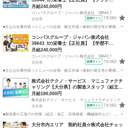
ら、献立・メニューの...
月給240,000円
コンパスグループ・ジャパン株式会社 39644_f
7月19日
提携サイト
大分市
■主なお仕事内容 ○メニューの企画・献立作成 ○食材の発注等の事務作
業 ○調理補助 等 入社後の主な流れ ・入社後は店長と一緒に店舗全
大分
大分市
栄養士
コンパスグループ・ジャパン株式会社
体の把握をしながら業務を覚えて頂きます。 ↓ ・お仕事が慣れてきた
39643_fの栄養士【正社員】 【学歴不…
ら、献立・メニューの...
月給240,000円
コンパスグループ・ジャパン株式会社 39643_f
7月19日
提携サイト
大分市
■主なお仕事内容 ○メニューの企画・献立作成 ○食材の発注等の事務作
業 ○調理補助 等 入社後の主な流れ ・入社後は店長と一緒に店舗全
大分
大分市
栄養士
株式会社テクノ・サービス マニュファクチ
体の把握をしながら業務を覚えて頂きます。 ↓ ・お仕事が慣れてきた
ャリング【大分県】の製造スタッフ（組立…
ら、献立・メニューの...
月給180,000円
株式会社テクノ・サービス マニュファクチャリング【大分県】
7月18日
提携サイト
大分市
■製造業や工場での作業（組立・加工・目視検査・機械操作など） 具
体的には・・・ 製品に不備がないか目視チェック 部品を機械にセット
大分
大分市
倉庫管理
大分市内エリア 契約社員☆株式会社チェッ
してボタン操作などなど 複雑な作業や力仕事はほとんどなく覚えやす