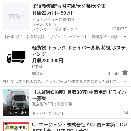
はお任せください☆ 【今がチャンス】＝大募集中なので内定率激
大分
大分市
その他
業務
柔道整復師/古国府駅/大分県/大分市
高！ 【高待遇な正社員】＝長く高収入の安定感抜群！ いきな...
月給22万円～50万円
ピュアレディース整体院
大分県 大分市
スポンサー：求人ボックス
08月07日
【仕事内容】柔道整復師 「リジョブエージェント」随時昇給・経験者
24万～待遇・サービスレベルに自信あり! 【経験・資格】未経験歓迎、
正社員
軽貨物 トラック ドライバー募集 荷役 ポステ
学生歓迎、経験者歓迎、主婦・主夫歓迎 柔道整復師 【給与】月
ィング
給:220,000円〜500,000円...
月収230,000円
ICBM
鶴崎駅
8月5日
弊社では業務拡大の為、ドライバー及び作業員の方の募集を致してお
ります。 4t車を運転出来る方を探しています。 ですが、4t以外の案件
大分
大分市
鶴崎駅
ドライバー
トラック
【未経験OK🚚】月収30万↑中型免許ドライバ
もありますので4t車を運転出来ない普通免許の方でももちろん大丈夫
ー募集
です。 又、運転が苦手...
完全週休2日で安定転職
Ad
ドライバーダイレクト
UTエージェント株式会社 AGT西日本第二CU
AGT大分エリア OC大分CL…