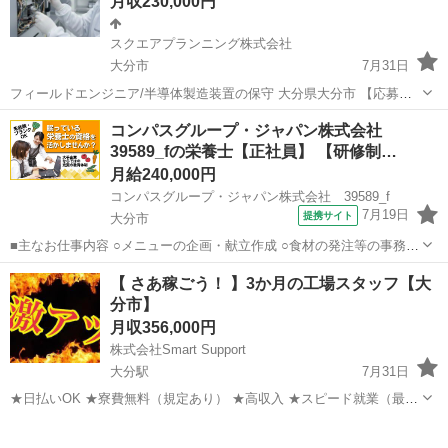
月収230,000円
スクエアプランニング株式会社
大分市
7月31日
フィールドエンジニア/半導体製造装置の保守 大分県大分市 【応募先
企業名】スクエアプランニング株式会社 【雇用形態】正社員【人材紹
大分
大分市
その他
業務
コンパスグループ・ジャパン株式会社
介】 【職種】整備士等の整備関連 【応募資格】 ・年齢要件: ～ 60歳
39589_fの栄養士【正社員】 【研修制…
・日本語ネイティ...
月給240,000円
コンパスグループ・ジャパン株式会社 39589_f
7月19日
提携サイト
大分市
■主なお仕事内容 ○メニューの企画・献立作成 ○食材の発注等の事務作
業 ○調理補助 等 入社後の主な流れ ・入社後は店長と一緒に店舗全
大分
大分市
栄養士
【 さあ稼ごう！ 】3か月の工場スタッフ【大
体の把握をしながら業務を覚えて頂きます。 ↓ ・お仕事が慣れてきた
分市】
ら、献立・メニューの...
月収356,000円
株式会社Smart Support
大分駅
7月31日
★日払いOK ★寮費無料（規定あり） ★高収入 ★スピード就業（最短
翌日） ■ お仕事例 ・半導体部品のマシンオペレーター ・自動車の組
大分
大分市
大分駅
工場
未経験
立や部品の加工 ・電子部品の検査 ・化粧品の梱包や仕分け ...