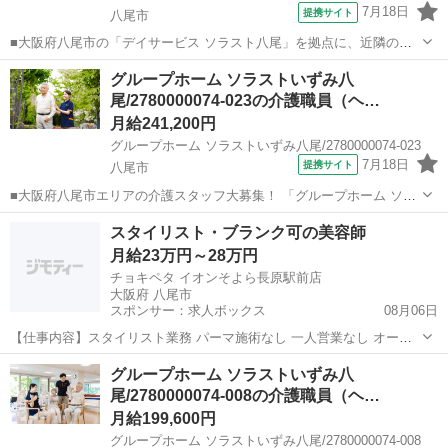
7月18日
提携サイト
八尾市
■大阪府八尾市の「デイサービス ソラスト八尾」を拠点に、近隣のグ
ループホームなども兼務いただく正社員スタッフを募集します。 ■ 経
大阪
八尾市
ホームヘルパー
グループホーム ソラストいずみ八
験を、さらなる「武器」へ デイサービスとグループホーム、異なるサ
尾/2780000074-023の介護職員（ヘ…
ービス形態を横断することで...
月給241,200円
グループホーム ソラストいずみ八尾/2780000074-023
7月18日
提携サイト
八尾市
■大阪府八尾市エリアの介護スタッフ大募集！ 「グループホーム ソラ
ストいずみ八尾」をはじめ、近隣のデイサービスやグループホームを
大阪
八尾市
ホームヘルパー
スタイリスト・ブランク可の美容師
複数兼務いただく正社員の募集です。大手企業ならではの安定感のも
月給23万円～28万円
と、新しい働き方を始めてみません...
チョキペタ イオンそよら長原駅前店
大阪府 八尾市
スポンサー：求人ボックス
08月06日
【仕事内容】スタイリスト業務 パーマ施術なし 一人営業なし オート
シャンプーおよびセルフレジ完備 理容系技術制限有 角刈りや3mm未
正社員
グループホーム ソラストいずみ八
満の繋げる刈り上げなどは行いません ・従事すべき業務の変更の範囲:
尾/2780000074-008の介護職員（ヘ…
変更なし ・就業場所の変更の範囲...
月給199,600円
グループホーム ソラストいずみ八尾/2780000074-008