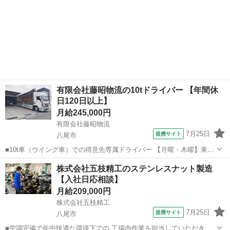
有限会社藤昭物流の10tドライバー 【年間休
日120日以上】
月給245,000円
有限会社藤昭物流
7月25日
提携サイト
八尾市
■10t車（ウイング車）での得意先専属ドライバー 【月曜・木曜】東大
阪から愛知県豊田市の定期便 【火曜・水曜・金曜】八尾～奈良～大東
大阪
八尾市
ドライバー
株式会社五枝精工のステンレスナット製造
～東大阪の定期便 ※ネジ類の輸送業務です。 ※リフト積み・リフト降
【入社日応相談】
ろし（手積み作業はありませ...
月給209,000円
株式会社五枝精工
7月25日
提携サイト
八尾市
■空調完備で年中快適な環境下での 工場内作業を担当していただきま