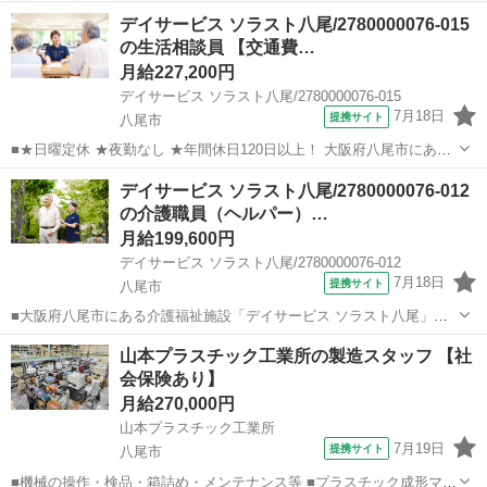
相談員（正社員）の募集です。 ・ご利用者様の受け入れ対応・相談対
大阪
八尾市
ホームヘルパー
デイサービス ソラスト八尾/2780000076-015
応 ・スタッフの採用、教育、労務管理 ・契約、保険請求、行政対応
の生活相談員 【交通費…
（消防計画の提出など） ・生活相...
月給227,200円
デイサービス ソラスト八尾/2780000076-015
7月18日
提携サイト
八尾市
■★日曜定休 ★夜勤なし ★年間休日120日以上！ 大阪府八尾市にある
介護福祉施設「デイサービスソラスト八尾」での生活相談員（正社
大阪
八尾市
ホームヘルパー
デイサービス ソラスト八尾/2780000076-012
員）の求人募集。 ご利用者様やご家族様の相談窓口となって業務を行
の介護職員（ヘルパー）…
うデイサービスの「顔」となる...
月給199,600円
デイサービス ソラスト八尾/2780000076-012
7月18日
提携サイト
八尾市
■大阪府八尾市にある介護福祉施設「デイサービス ソラスト八尾」で
の介護職（正社員）の求人募集。 無資格OK！夜勤なし、日曜定休、
大阪
八尾市
ホームヘルパー
山本プラスチック工業所の製造スタッフ 【社
年間休日120日以上！ 正社員として安定してお仕事できる環境です。
会保険あり】
・身体介護、生活援助、介護記...
月給270,000円
山本プラスチック工業所
7月19日
提携サイト
八尾市
■機械の操作・検品・箱詰め・メンテナンス等 ■プラスチック成形マシ