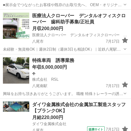
■展示会でつながったお客様や既存のお取引先へ、 OEM・オリジナル
スタンプの企画提案を行います。 飛び込みはなく、事前にアポイント
大阪
八尾市
代理店営業
医療法人クローバー デンタルオフィスクロ
を取り、 じっくり課題をヒアリング。 デザイン案やサンプル制作を行
ーバー 歯科助手募集/正社員
い、 約3回の訪問や電話で...
月収200,000円
医療法人クローバー デンタルオフィスクローバー 歯科助手募集/正社員
八尾市
7月17日
未経験・無資格OK｜週休2日制（週休3日も相談OK）｜近鉄八尾駅か
ら徒歩5分 近鉄八尾駅から徒歩5分、アリオ八尾のすぐ近くにある通勤
大阪
八尾市
歯科衛生士
医療法人
特殊車両 誘導業務
便利な歯科医院です。 産休・育休の取得実績もあり、ライフステージ
年収6,000,000円
が変わっても長く働ける環...
株式会社 RSL
八尾南駅
7月17日
興味をお持ち頂きありがとうございます。 職種 特殊トレーラーの誘導
業務 資格 自動車運転免許証 能力があれば稼ぎたいだけ稼げます。 仕
大阪
八尾市
八尾南駅
ドライバー
業務
ダイワ金属株式会社の金属加工製造スタッフ
事の内容は主に、普通乗用車や軽自動車の運転、無線を使った誘導が
【ブランクOK】
お仕事になります。 たまに、...
月給220,000円
ダイワ金属株式会社
7月17日
提携サイト
八尾市