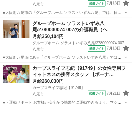
7月18日
提携サイト
八尾市
■大阪府八尾市の「グループホーム ソラストいずみ八尾」では、日勤
のみの正社員介護スタッフを【無資格の方限定】で募集中！ ★資格取
大阪
八尾市
ホームヘルパー
グループホーム ソラストいずみ八
得支援制度★ 働きながら初任者研修の資格が取得でき、費用は全額会
尾/2780000074-007の介護職員（ヘ…
社負担なので自己負担の心配はあ...
月給250,104円
グループホーム ソラストいずみ八尾/2780000074-007
7月18日
提携サイト
八尾市
■大阪府八尾市にある「グループホーム ソラストいずみ八尾」では、
正社員の介護スタッフ（介護助手）を募集中です！ ▼最大の魅力 働き
大阪
八尾市
ホームヘルパー
カーブスライフ志紀【91749】の女性専用フ
ながら費用負担ゼロで「介護職員初任者研修」の資格を取得が叶う♪
ィットネスの接客スタッフ 【ボーナ…
費用は会社が全額負担し、講座...
月給260,030円
カーブスライフ志紀【91749】
7月21日
提携サイト
八尾市
■・運動サポート お客様が安全かつ効果的に運動できるよう、マシン
の使い方をアドバイスします。運動が初めての方や苦手な方がほとん
大阪
八尾市
その他
どなので、難しい指導はありません。「今日はこの動きを意識しまし
ょう！」といったお声がけをしながら、...