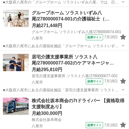
■大阪府八尾市の「グループホーム ソラストいずみ八尾」では、日勤
のみの正社員介護スタッフを募集中！ 「子育て中で日勤だけで働きた
大阪
八尾市
ホームヘルパー
グループホーム ソラストいずみ八
い」「夜勤は難しいけれど、グループホームで正社員として働きた
尾/2780000074-001の介護福祉士（…
い」という方、必見です。 ★規則...
月給271,448円
グループホーム ソラストいずみ八尾/2780000074-001
7月18日
提携サイト
八尾市
■大阪府八尾市にある介護福祉施設「グループホーム ソラストいずみ
八尾」では、正社員の介護福祉士を募集中です！ ★ユニット数増加に
大阪
八尾市
ホームヘルパー
居宅介護支援事業所 ソラスト八
伴い、今回は「3名限定」の増員募集となります★ 介護福祉士資格
尾/2780000077-002のケアマネージャ…
と、これまでの介護職経験（サービ...
月給295,810円
居宅介護支援事業所 ソラスト八尾/2780000077-002
7月18日
提携サイト
八尾市
■大阪府八尾市にある介護福祉施設「居宅介護支援事業所 ソラスト八
尾」で主任ケアマネージャー（正社員）の求人募集。 主任介護支援専
大阪
八尾市
ケアマネージャー
株式会社坂本商会の7tドライバー 【資格取得
門員の資格を活かし、創業60年の安定企業で正社員として安定して働
支援制度あり】
ける環境です。 ◎介護支援専門...
月給300,000円
株式会社坂本商会
7月19日
提携サイト
八尾市