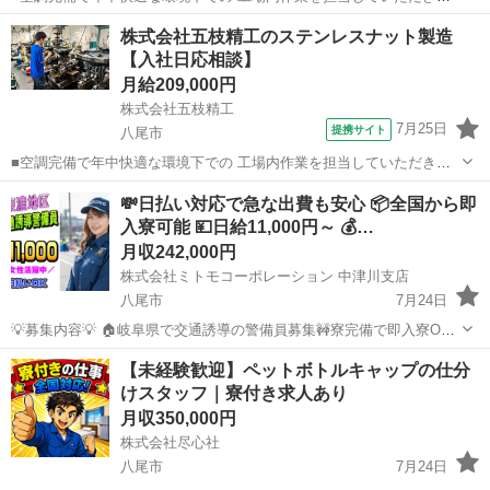
す。 ▼ネジ切り専用機での加工 ・タッピングマシンへの製品投入 ・
大阪
八尾市
倉庫管理
株式会社五枝精工のステンレスナット製造
機械操作で加工開始 ・加工後の製品の検品（専用測定具を使用） ▼ボ
【入社日応相談】
ール盤での加工 ・縦型ボ...
月給209,000円
株式会社五枝精工
7月25日
提携サイト
八尾市
■空調完備で年中快適な環境下での 工場内作業を担当していただきま
す。 ▼ネジ切り専用機での加工 ・タッピングマシンへの製品投入 ・
大阪
八尾市
倉庫管理
💸日払い対応で急な出費も安心 📦全国から即
機械操作で加工開始 ・加工後の製品の検品（専用測定具を使用） ▼ボ
入寮可能 💴日給11,000円～ 💰…
ール盤での加工 ・縦型ボ...
月収242,000円
株式会社ミトモコーポレーション 中津川支店
八尾市
7月24日
💡募集内容💡 🏠岐阜県で交通誘導の警備員募集🚧寮完備で即入寮OK
🔰未経験でも充実研修があるから安心スタート ✨男女問わず活躍中
大阪
八尾市
その他
未経験
【未経験歓迎】ペットボトルキャップの仕分
で、カップルでの応募も大歓迎👫無理なく働ける安全な環境を整えて
けスタッフ｜寮付き求人あり
お待ちしています 💴【...
月収350,000円
株式会社尽心社
八尾市
7月24日