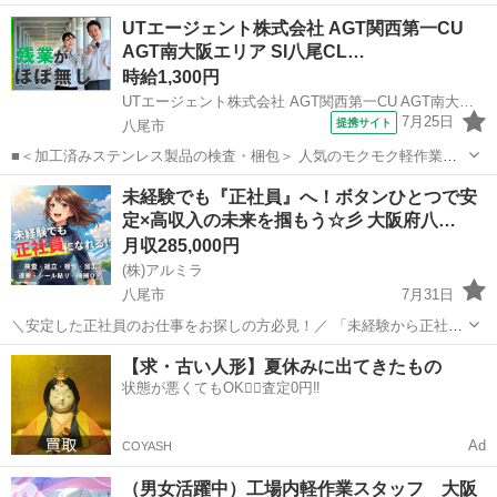
こちら】★★★ ━━━━━━━━━━━━━━━━━━━━ ▼▼ ま
大阪
八尾市
工場
未経験
UTエージェント株式会社 AGT関西第一CU
ずはLINEを友だち追加 ▼▼ https://lin.ee/wSdk4Ka ...
AGT南大阪エリア SI八尾CL…
時給1,300円
UTエージェント株式会社 AGT関西第一CU AGT南大阪エリア SI八尾CL 《JQOW1C》
7月25日
提携サイト
八尾市
■＜加工済みステンレス製品の検査・梱包＞ 人気のモクモク軽作業☆
教育環境が整っているので未経験でも大丈夫！ 丁寧な研修と指導で安
大阪
八尾市
倉庫管理
未経験でも『正社員』へ！ボタンひとつで安
心のスタート◎ ＜具体的には…＞ ◆検査 ◆梱包 ◆バリ取り →サンダ
定×高収入の未来を掴もう☆彡 大阪府八…
ーなどの工具...
月収285,000円
(株)アルミラ
八尾市
7月31日
＼安定した正社員のお仕事をお探しの方必見！／ 「未経験から正社員
になれる？」 「すぐに働ける仕事が知りたい！」 「長期安定の職場で
大阪
八尾市
工場
未経験
【求・古い人形】夏休みに出てきたもの
働きたい！」 ⇒ そんなアナタにピッタリの正社員求人をご紹介！ ...
状態が悪くてもOK🙆‍♀️査定0円‼️
Ad
COYASH
（男女活躍中）工場内軽作業スタッフ 大阪