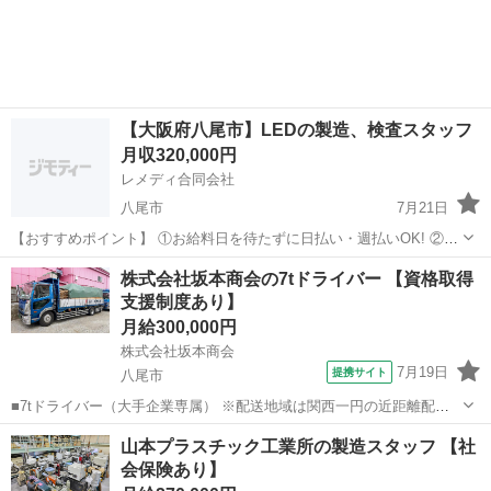
【大阪府八尾市】LEDの製造、検査スタッフ
月収320,000円
レメディ合同会社
八尾市
7月21日
【おすすめポイント】 ①お給料日を待たずに日払い・週払いOK! ②今
だけ入社祝金30〜100万円ドドーンと支給!! 月収30万円以上、年収400
大阪
八尾市
物流
社宅
株式会社坂本商会の7tドライバー 【資格取得
万円以上も可能 入社祝金とあわせて1年で500万稼ごっ✊️ ③...
支援制度あり】
月給300,000円
株式会社坂本商会
7月19日
提携サイト
八尾市
■7tドライバー（大手企業専属） ※配送地域は関西一円の近距離配送
です ■月給30万円～ ■7:30～16:30 ※残業はほとんどありません ※定
大阪
八尾市
配送
山本プラスチック工業所の製造スタッフ 【社
時より早く上がれる時もあります
会保険あり】