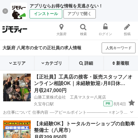
アプリならお得な情報を見逃さない！
インストール
アプリで開く
大阪府
検索
ログイン
投稿
大阪府 八尾市の全ての正社員の求人情報
人気キーワード
エリア
カテゴリ
詳細
新着順
【正社員】工具店の接客・販売スタッフ／オ
ンライン相談OK｜未経験歓迎♪月8日休…
月収247,000円
山勝工業株式会社 工具マスター八尾店
久宝寺口駅
8月4日
お仕事について 仕事内容 ----アピールポイント----------------- ⭐オンライ
ン相談も実施中！⭐ 現在お仕事中の方も 「ちょっと詳しく聞きたい」
大阪
八尾市
久宝寺口駅
その他
未経験
【未経験OK】トータルカーショップの自動車
方も お気軽にご応募ください♪ ■未経験・...
整備士（八尾市）
月収209,850円