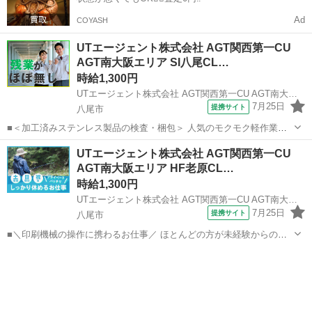
Ad
COYASH
UTエージェント株式会社 AGT関西第一CU
AGT南大阪エリア SI八尾CL…
時給1,300円
UTエージェント株式会社 AGT関西第一CU AGT南大阪エリア SI八尾CL 《JQOW1C》
7月25日
提携サイト
八尾市
■＜加工済みステンレス製品の検査・梱包＞ 人気のモクモク軽作業☆
教育環境が整っているので未経験でも大丈夫！ 丁寧な研修と指導で安
大阪
八尾市
倉庫管理
UTエージェント株式会社 AGT関西第一CU
心のスタート◎ ＜具体的には…＞ ◆検査 ◆梱包 ◆バリ取り →サンダ
AGT南大阪エリア HF老原CL…
ーなどの工具...
時給1,300円
UTエージェント株式会社 AGT関西第一CU AGT南大阪エリア HF老原CL 《JARG1-PC》
7月25日
提携サイト
八尾市
■＼印刷機械の操作に携わるお仕事／ ほとんどの方が未経験からのス
タートなので安心♪ こつこつ作業が得意な方にオススメです◎ ＜具体
大阪
八尾市
工場
的には…＞ ◆機械に製品（封筒）をセット ◆製品（封筒）の補給作業
※製品は両手で持て...