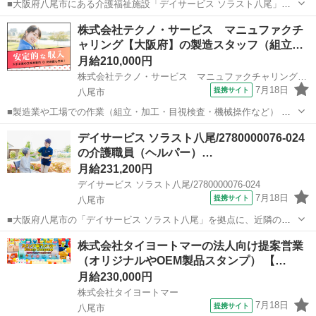
■大阪府八尾市にある介護福祉施設「デイサービス ソラスト八尾」で
の介護職（正社員）の求人募集。 夜勤なし、日曜定休、年間休日120
大阪
八尾市
ホームヘルパー
株式会社テクノ・サービス マニュファクチ
日以上！ 創業60年以上の大手企業の正社員として安定してお仕事でき
ャリング【大阪府】の製造スタッフ（組立…
る環境です。 ・身体介護、生...
月給210,000円
株式会社テクノ・サービス マニュファクチャリング【大阪府】
7月18日
提携サイト
八尾市
■製造業や工場での作業（組立・加工・目視検査・機械操作など） 具
体的には・・・ 製品に不備がないか目視チェック 部品を機械にセット
大阪
八尾市
倉庫管理
デイサービス ソラスト八尾/2780000076-024
してボタン操作などなど 複雑な作業や力仕事はほとんどなく覚えやす
の介護職員（ヘルパー）…
いものばかり！ 未経験の方...
月給231,200円
デイサービス ソラスト八尾/2780000076-024
7月18日
提携サイト
八尾市
■大阪府八尾市の「デイサービス ソラスト八尾」を拠点に、近隣のグ
ループホームなども兼務いただく正社員スタッフを募集します。 ■ 経
大阪
八尾市
ホームヘルパー
株式会社タイヨートマーの法人向け提案営業
験を、さらなる「武器」へ デイサービスとグループホーム、異なるサ
（オリジナルやOEM製品スタンプ） 【…
ービス形態を横断することで...
月給230,000円
株式会社タイヨートマー
7月18日
提携サイト
八尾市