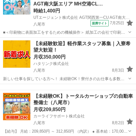
AGT南大阪エリア MH空港CL…
時給1,400円
UTエージェント株式会社 AGT関西第一CU AGT南大阪エリア MH空港CL 《Javo1C》
7月25日
提携サイト
八尾市
■＜印刷物に表面加工をするための機械操作＞ 紙加工の会社で印刷物
の光沢加工のお仕事です ほとんどの方が未経験からのスタートなので
大阪
八尾市
工場
【未経験歓迎】軽作業スタッフ募集｜入寮希
安心♪ ☆モクモク繰り返し作業になります ＜具体的には…＞ ◆ラミネ
望大歓迎！
ート機、プレスコート...
月収350,000円
ハタリンク株式会社
八尾市
8月3日
新しい仕事を探している方へ！ 未経験OK！寮付きのお仕事も多数！
日払い・週払いも相談可能！ 「すぐ働きたい」 「住む場所も一緒に探
大阪
八尾市
工場
未経験
したい」 「今より収入を増やしたい」 そんな方におすすめのお仕事を
【未経験OK】トータルカーショップの自動車
ご...
整備士（八尾市）
月収209,850円
カーライフサポート株式会社
八尾市
8月2日
【給与】 月給：209,850円 ～ 312,850円 （内訳） ● 基本給：170,000