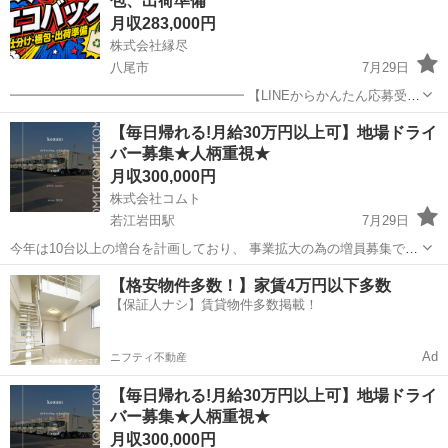
包、出荷準備
※製品は両手で持て...
月収283,000円
株式会社縁尽
八尾市
7月29日
━━━━━━━━━━━━━━━━━━ 【LINEからかんたん応募受付
中】 ━━━━━━━━━━━━━━━━━━ ▼応募はこちら
大阪
八尾市
工場
未経験
【毎日帰れる!月給30万円以上可】地場ドライ
https://lin.ee/YnSeSj6 【応募方法】 1．LINE...
バー募集★人柄重視★
月収300,000円
株式会社コムト
若江岩田駅
7月29日
今年は10台以上の増台を計画しており、 事業拡大の為の増員募集で
す。 ●普通免許もOK(AT限定OK) ￣￣￣￣￣￣￣￣￣￣￣￣￣ 平成29
大阪
八尾市
若江岩田駅
ドライバー
未経験
【格安物件多数！】家賃4万円以下多数
年3月12以前に 免許を取得した人に限ります。 AT車なので、未...
【保証人ナシ】賃貸物件多数掲載！
Ad
ニフティ不動産
【毎日帰れる!月給30万円以上可】地場ドライ
バー募集★人柄重視★
月収300,000円