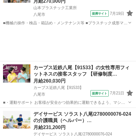
月給270,000円
山本プラスチック工業所
7月19日
提携サイト
八尾市
■機械の操作・検品・箱詰め・メンテナンス等 ■プラスチック成形マシ
ンの操作 ■生産管理 ■商品の検品・箱詰め等 ※25kgの原料を扱います
大阪
八尾市
倉庫管理
■月給27万円～45万円 ★月給27万円は最低保証！ ※上記には各種一律
手当 ...
カーブス近鉄八尾【91533】の女性専用フィ
ットネスの接客スタッフ 【研修制度…
月給260,030円
カーブス近鉄八尾【91533】
7月21日
提携サイト
八尾市
■・運動サポート お客様が安全かつ効果的に運動できるよう、マシン
の使い方をアドバイスします。運動が初めての方や苦手な方がほとん
大阪
八尾市
その他
デイサービス ソラスト八尾/2780000076-024
どなので、難しい指導はありません。「今日はこの動きを意識しまし
の介護職員（ヘルパー）…
ょう！」といったお声がけをしながら、...
月給231,200円
デイサービス ソラスト八尾/2780000076-024