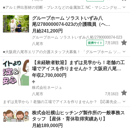
■アルミ押出形材の切断・プレスなどの金属加工 NC・マシニングセン
タを使った加工を中心に 切断やプレスなどの全ての工程をお願いしま
大阪
八尾市
工場
グループホーム ソラストいずみ八
す。 ★小ロット、多品種のオーダー品をメインに 手掛けるので、単
尾/2780000074-023の介護職員（ヘ…
純作業ではなく、 様々...
月給241,200円
グループホーム ソラストいずみ八尾/2780000074-023
7月18日
提携サイト
八尾市
■大阪府八尾市エリアの介護スタッフ大募集！ 「グループホーム ソラ
ストいずみ八尾」をはじめ、近隣のデイサービスやグループホームを
大阪
八尾市
ホームヘルパー
【未経験者歓迎】まずは見学から！老舗の工
複数兼務いただく正社員の募集です。大手企業ならではの安定感のも
場でアイスを作りませんか？ 大阪府八尾…
と、新しい働き方を始めてみません...
年収2,700,000円
株式会社ネージュ
八尾市
7月16日
まずは見学から！老舗の工場でアイスを作りませんか？ 【応募先企業
名】株式会社ネージュ 【雇用形態】正社員 【職種】軽作業 【応募資
大阪
八尾市
工場
株式会社横山ヒッチング製作所の一般事務ス
格】 ・日本語ネイティブレベルの方に限る【仕事内容】 ＼食品メーカ
タッフ 【産休・育休取得実績あり】
ー工場の製造スタッフ／ 森...
月給189,000円