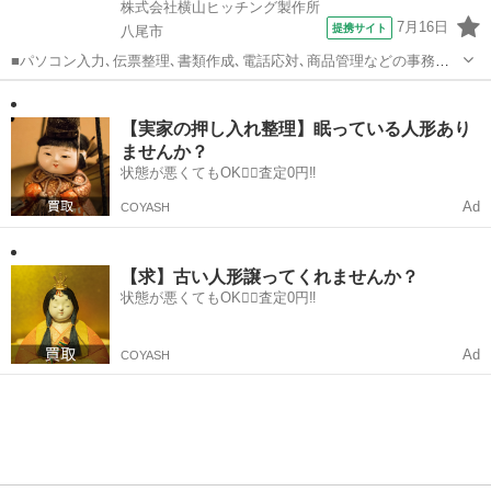
株式会社横山ヒッチング製作所
7月16日
提携サイト
八尾市
■パソコン入力､伝票整理､書類作成､電話応対､商品管理などの事務全
般 ▼スタッフインタビュー（事務職、女性） 前職も事務職でしたが、
大阪
八尾市
一般事務
勤務体系が不規則だったため、 定刻通りで勤務できる横山ヒッチング
製作所を選びました。 慣れ...
【実家の押し入れ整理】眠っている人形あり
ませんか？
状態が悪くてもOK🙆‍♀️査定0円‼️
Ad
COYASH
【求】古い人形譲ってくれませんか？
状態が悪くてもOK🙆‍♀️査定0円‼️
Ad
COYASH