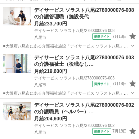
ンの操作 ■生産管理 ■商品の検品・箱詰め等 ※25kgの原料を扱います
大阪
八尾市
倉庫管理
デイサービス ソラスト八尾/2780000076-008
■月給27万円～45万円 ★月給27万円は最低保証！ ※上記には各種一律
の介護管理職（施設長代…
手当 ...
月給233,700円
デイサービス ソラスト八尾/2780000076-008
7月18日
提携サイト
八尾市
■大阪府八尾市にある介護福祉施設「デイサービス ソラスト八尾」で
所長代理（正社員）の求人募集です。 管理者を支える重要なポジショ
大阪
八尾市
ホームヘルパー
デイサービス ソラスト八尾/2780000076-003
ンで、皆さんがお持ちの経験・技術を活かし、キャリアアップを目指
の介護福祉士（役職なし…
していただけます。 夜勤なし、日...
月給219,600円
デイサービス ソラスト八尾/2780000076-003
7月18日
提携サイト
八尾市
■大阪府八尾市にある介護福祉施設「デイサービス ソラスト八尾」で
介護福祉士（正社員）の求人募集。 夜勤なし、日曜定休、年間休日
大阪
八尾市
ホームヘルパー
デイサービス ソラスト八尾/2780000076-002
120日以上！ 創業60年以上のソラストの正社員として、安定基盤でお
の介護職員（ヘルパー）…
仕事できる環境です。 ・身体介...
月給204,600円
デイサービス ソラスト八尾/2780000076-002
7月18日
提携サイト
八尾市