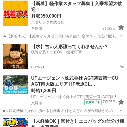
正社員
【新着】軽作業スタッフ募集｜入寮希望大歓
ますので「プライベートも満喫したい」という方にぴったりの求人で
迎！
す 駐車場もあるので車通勤もOK!マイカ...
月収350,000円
ハタリンク株式会社
八尾市
7月29日
🔥【新着求人】未経験から月収35万円も可能！ 寮付き・日払い相談
OK！ 新しいお仕事を探している方を募集しています！ 「すぐ働きた
大阪
八尾市
工場
未経験
【求】古い人形譲ってくれませんか？
い」 「住む場所も一緒に探したい」 「未経験からしっかり稼ぎたい」
状態が悪くてもOK🙆‍♀️査定0円‼️
そ...
Ad
COYASH
UTエージェント株式会社 AGT関西第一CU
AGT南大阪エリア HF老原CL…
時給1,300円
UTエージェント株式会社 AGT関西第一CU AGT南大阪エリア HF老原CL 《JARG1-PC》
7月25日
提携サイト
八尾市
■＼印刷機械の操作に携わるお仕事／ ほとんどの方が未経験からのス
タートなので安心♪ こつこつ作業が得意な方にオススメです◎ ＜具体
大阪
八尾市
工場
【未経験OK｜寮付き】エコバッグの仕分け梱
的には…＞ ◆機械に製品（封筒）をセット ◆製品（封筒）の補給作業