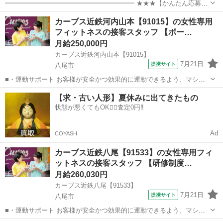
━━━━━━━━━━━━━━━━━━━━ ★★★【かんたん応募は
こちら】★★★ ━━━━━━━━━━━━━━━━━━━━ ▼▼ ま
大阪
八尾市
工場
カーブス近鉄河内山本【91015】の女性専用
ずはLINEを友だち追加 ▼▼ https://lin.ee/wSdk4Ka ...
フィットネスの接客スタッフ 【ボー…
月給250,000円
カーブス近鉄河内山本【91015】
7月21日
提携サイト
八尾市
■・運動サポート お客様が安全かつ効果的に運動できるよう、マシン
の使い方をアドバイスします。運動が初めての方や苦手な方がほとん
大阪
八尾市
その他
【求・古い人形】夏休みに出てきたもの
どなので、難しい指導はありません。「今日はこの動きを意識しまし
状態が悪くてもOK🙆‍♀️査定0円‼️
ょう！」といったお声がけをしながら、...
Ad
COYASH
カーブス近鉄八尾【91533】の女性専用フィ
ットネスの接客スタッフ 【研修制度…
月給260,030円
カーブス近鉄八尾【91533】
7月21日
提携サイト
八尾市
■・運動サポート お客様が安全かつ効果的に運動できるよう、マシン
の使い方をアドバイスします。運動が初めての方や苦手な方がほとん