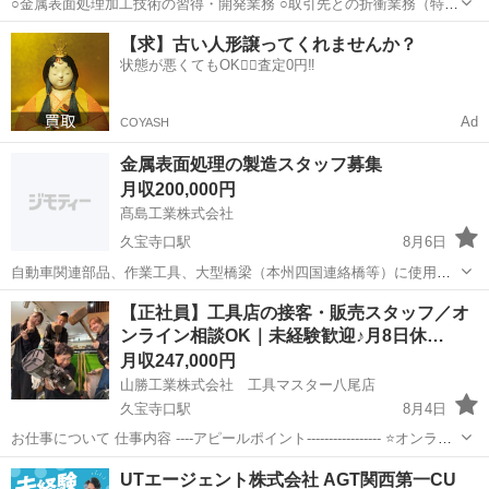
○金属表面処理加工技術の習得・開発業務 ○取引先との折衝業務（特に
技術面での折衝） 〇顧客のニーズに合わせた表面処理加工のご提案 試
大阪
八尾市
久宝寺口駅
その他
業務
【求】古い人形譲ってくれませんか？
用期間：3ヶ月 マイカー通勤：不可(自転車やバイクは可) 転勤：なし
状態が悪くてもOK🙆‍♀️査定0円‼️
学...
Ad
COYASH
金属表面処理の製造スタッフ募集
月収200,000円
髙島工業株式会社
久宝寺口駅
8月6日
自動車関連部品、作業工具、大型橋梁（本州四国連絡橋等）に使用さ
れるボルト・ナット・ワッシャーなど、さまざまな分野の金属製品の
大阪
八尾市
久宝寺口駅
化学
【正社員】工具店の接客・販売スタッフ／オ
表面処理加工および特殊樹脂塗装を行う仕事です。工場内のライン作
ンライン相談OK｜未経験歓迎♪月8日休…
業で、それぞれの担当ポジションにて作業...
月収247,000円
山勝工業株式会社 工具マスター八尾店
久宝寺口駅
8月4日
お仕事について 仕事内容 ----アピールポイント----------------- ⭐オンライ
ン相談も実施中！⭐ 現在お仕事中の方も 「ちょっと詳しく聞きたい」
大阪
八尾市
久宝寺口駅
その他
未経験
UTエージェント株式会社 AGT関西第一CU
方も お気軽にご応募ください♪ ■未経験・...