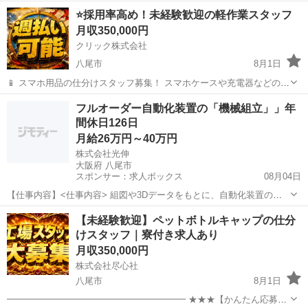
円 ● 業務手当：2,000円～30,000円 ● 職能手当：2,000円～30,000円 ●
大阪
八尾市
その他
未経験
⭐採用率高め！未経験歓迎の軽作業スタッフ
工賃手当：5,000円～...
月収350,000円
クリック株式会社
八尾市
8月1日
📱 スマホ用品の仕分けスタッフ募集！ スマホケースや充電器などの仕
分け・検品を行うシンプルなお仕事です♪
大阪
八尾市
その他
未経験
フルオーダー自動化装置の「機械組立」」年
━━━━━━━━━━━━━━━━ 📲 ご応募はこちら（24時間受付
間休日126日
中） https://lin.ee/...
月給26万円～40万円
株式会社光伸
大阪府 八尾市
スポンサー：求人ボックス
08月04日
【仕事内容】<仕事内容>
組図や3Dデータをもとに、自動化装置の機
械組立をお任せします。 組図をもとにした組立から調整・据付まで、
正社員
【未経験歓迎】ペットボトルキャップの仕分
一連の工程に携わっていただきます。 一品一様のオーダーメイ...
けスタッフ｜寮付き求人あり
月収350,000円
株式会社尽心社
八尾市
8月1日
━━━━━━━━━━━━━━━━━━━━ ★★★【かんたん応募は