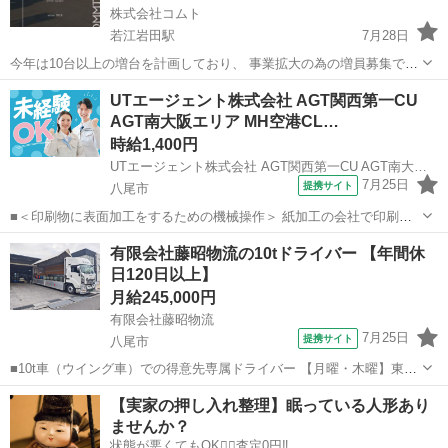
株式会社コムト
若江岩田駅
7月28日
今年は10台以上の増台を計画しており、 事業拡大の為の増員募集で
す。 ●普通免許もOK(AT限定OK) ￣￣￣￣￣￣￣￣￣￣￣￣￣ 平成29
大阪
八尾市
若江岩田駅
ドライバー
未経験
UTエージェント株式会社 AGT関西第一CU
年3月12以前に 免許を取得した人に限ります。 AT車なので、未...
AGT南大阪エリア MH空港CL…
時給1,400円
UTエージェント株式会社 AGT関西第一CU AGT南大阪エリア MH空港CL 《Javo1C》
7月25日
提携サイト
八尾市
■＜印刷物に表面加工をするための機械操作＞ 紙加工の会社で印刷物
の光沢加工のお仕事です ほとんどの方が未経験からのスタートなので
大阪
八尾市
工場
有限会社藤昭物流の10tドライバー 【年間休
安心♪ ☆モクモク繰り返し作業になります ＜具体的には…＞ ◆ラミネ
日120日以上】
ート機、プレスコート...
月給245,000円
有限会社藤昭物流
7月25日
提携サイト
八尾市
■10t車（ウイング車）での得意先専属ドライバー 【月曜・木曜】東大
阪から愛知県豊田市の定期便 【火曜・水曜・金曜】八尾～奈良～大東
大阪
八尾市
ドライバー
【実家の押し入れ整理】眠っている人形あり
～東大阪の定期便 ※ネジ類の輸送業務です。 ※リフト積み・リフト降
ませんか？
ろし（手積み作業はありませ...
状態が悪くてもOK🙆‍♀️査定0円‼️