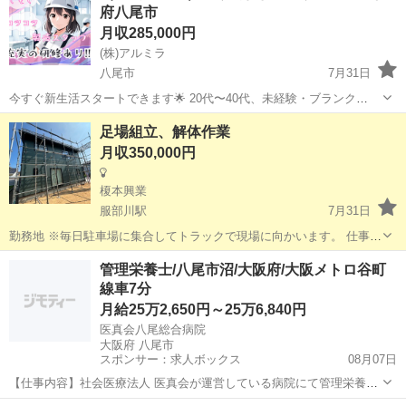
府八尾市
月収285,000円
(株)アルミラ
八尾市
7月31日
今すぐ新生活スタートできます🌟 20代〜40代、未経験・ブランク
OK！ 〇●LINEからの応募が可能になりました♪●〇 下記URLよりお友
大阪
八尾市
工場
未経験
足場組立、解体作業
達登録をお願いします☆ URL: https://lin.ee...
月収350,000円
榎本興業
服部川駅
7月31日
勤務地 ※毎日駐車場に集合してトラックで現場に向かいます。 仕事内
容 建設現場での足場の組み立てや解体作業をお任せします。安全で効
大阪
八尾市
服部川駅
鳶職
未経験
管理栄養士/八尾市沼/大阪府/大阪メトロ谷町
率的な作業が求められるやりがいのあるお仕事です。未経験の方で
線車7分
も、しっかりした研修と先輩スタ...
月給25万2,650円～25万6,840円
医真会八尾総合病院
大阪府 八尾市
スポンサー：求人ボックス
08月07日
【仕事内容】社会医療法人 医真会が運営している病院にて管理栄養士
業務全般に従事していただきます。 リフレッシュ休暇もご用意してい