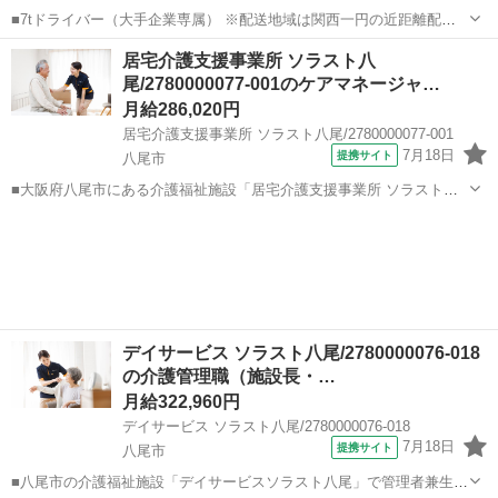
■7tドライバー（大手企業専属） ※配送地域は関西一円の近距離配送
です ■月給30万円～ ■7:30～16:30 ※残業はほとんどありません ※定
大阪
八尾市
配送
居宅介護支援事業所 ソラスト八
時より早く上がれる時もあります
尾/2780000077-001のケアマネージャ…
月給286,020円
居宅介護支援事業所 ソラスト八尾/2780000077-001
7月18日
提携サイト
八尾市
■大阪府八尾市にある介護福祉施設「居宅介護支援事業所 ソラスト八
尾」でケアマネージャー（正社員）の求人募集。 介護支援専門員の資
大阪
八尾市
ケアマネージャー
格を活かし、創業60年の安定企業で正社員として安定して働ける環境
です。 ◎介護支援専門員更新研...
デイサービス ソラスト八尾/2780000076-018
の介護管理職（施設長・…
月給322,960円
デイサービス ソラスト八尾/2780000076-018
7月18日
提携サイト
八尾市
■八尾市の介護福祉施設「デイサービスソラスト八尾」で管理者兼生活