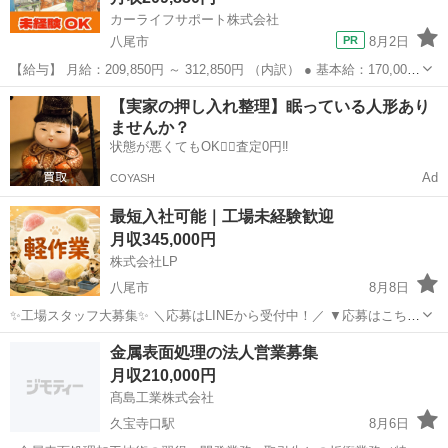
カーライフサポート株式会社
八尾市
8月2日
【給与】 月給：209,850円 ～ 312,850円 （内訳） ● 基本給：170,000
円 ● 業務手当：2,000円～30,000円 ● 職能手当：2,000円～30,000円 ●
大阪
八尾市
その他
未経験
【実家の押し入れ整理】眠っている人形あり
工賃手当：5,000円～...
ませんか？
状態が悪くてもOK🙆‍♀️査定0円‼️
Ad
COYASH
最短入社可能｜工場未経験歓迎
月収345,000円
株式会社LP
八尾市
8月8日
✨工場スタッフ大募集✨ ＼応募はLINEから受付中！／ ▼応募はこちら
https://lin.ee/wSdk4Ka ご登録後に簡単な内容を送っていただくだけ！
大阪
八尾市
工場
未経験
金属表面処理の法人営業募集
担当スタッフが順番にご案内いたします。 ...
月収210,000円
髙島工業株式会社
久宝寺口駅
8月6日