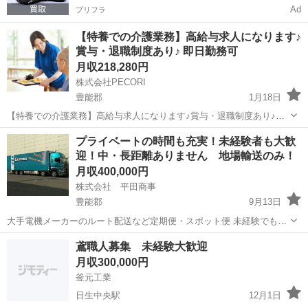
Ad
プリフラ
【特養での介護業務】高給与求人になります♪
賞与・退職制度あり♪ 即日勤務可
月収218,280円
株式会社PECORI
豊能郡
1月18日
【特養での介護業務】高給与求人になります♪賞与・退職制度あり♪問
い合わせは、こちらのURLからお願いします。 https://choice-
大阪
豊能郡
介護士
業務
プライベートの時間も充実！未経験者も大歓
job.com/detail/952730 特養での介護業務 介護老人保健...
迎！中・長距離ありません 地場輸送のみ！
月収400,000円
株式会社 平田商事
豊能郡
9月13日
大手電機メーカーのルート配送など定期便・スポット便 未経験でも大
丈夫です 中型・大型免許も入社後の取得も可能です 働き方はあなた次
大阪
豊能郡
ドライバー
鳶職人募集 未経験大歓迎
第！ 曜日・時間も相談可能です！ まずはメールで気軽にお問い合わせ
月収300,000円
ください。 ...
釜元工業
日生中央駅
12月1日