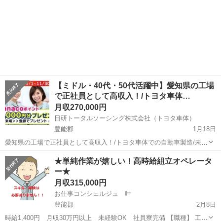
【ミドル・40代・50代活躍中】愛知県の工場
で正社員として高収入！/トヨタ車体…
月収270,000円
日研トータルソーシング株式会社（トヨタ車体）
豊能郡
1月18日
愛知県の工場で正社員として高収入！/トヨタ車体での自動車製造/未経
験OK寮費無料 【応募先企業名】日研トータルソーシング株式会社
大阪
豊能郡
工場
40代
★単純作業が嬉しい！高時給組立オペレータ
（トヨタ車体） 【雇用形態】正社員 【職種】軽作業 【応募資格】 ・
ー★
仕事内容欄【求める人材/能...
月収315,000円
お仕事コンシェルジュ 叶
豊能郡
2月8日
時給1,400円 月収30万円以上 未経験OK 社員寮完備 【職種】 工