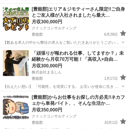
師求人 正社員 調剤薬局 更新日:2026年06月18日 求人番号:10256502 <
正社員
[豊能郡]エリア＆ジモティーさん限定!!ご自身
大阪府/大阪市北区>2026年5月新規オープン 福利厚生充実 薬局での薬
とご友人様が入社されましたら最大…
剤師...
月収300,000円
クイックコンサルティング
豊能郡
6月29日
【数ある求人の中から弊社の求人をご覧いただきありがとうございま
す!!】 ジモティーさん限定でご友人様をご紹介いただき入社1ヶ月経過
大阪
豊能郡
その他
オペレーター
「頑張りが報われる仕事、してますか？」未
後に最大で10万円プレゼント!! こちらの求人以外にも日本全国に求人
経験から月収70万可能！「高収入×自由…
数が多く掲載できていな...
月収300,000円
株式会社まるしん
豊能郡
1月17日
【伝えたい想い】 「可能性」を現実にする。 お互いが使命に生き や
りがいを持って働きながら、 支え合い、共に繁栄する喜びを 分かち合
大阪
豊能郡
その他
未経験
[豊能郡]からお仕事をお探しの方必見!!ネカフ
える 「仲間」を求めています。 弊社のページをご観覧いただき あ...
ェから単発バイト、、そんな生活か…
月収350,000円
クイックコンサルティング
豊能郡
10月1日