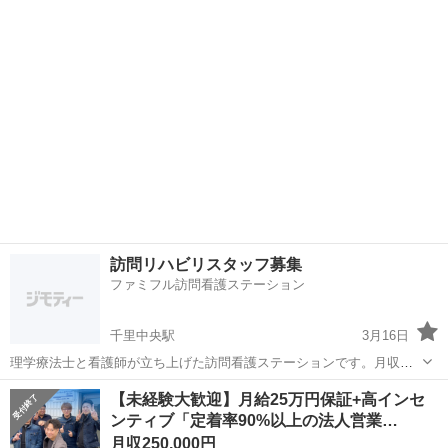
大阪
豊能郡
その他
能勢工場内での重機オペレーター 建築建設現場か...
訪問リハビリスタッフ募集
ファミフル訪問看護ステーション
千里中央駅
3月16日
理学療法士と看護師が立ち上げた訪問看護ステーションです。月収
330000～380000円、移動は自動車なので楽々です。お一人限定の募集
大阪
豊能郡
千里中央駅
医療
【未経験大歓迎】月給25万円保証+高インセ
です。
ンティブ「定着率90%以上の法人営業…
月収250,000円