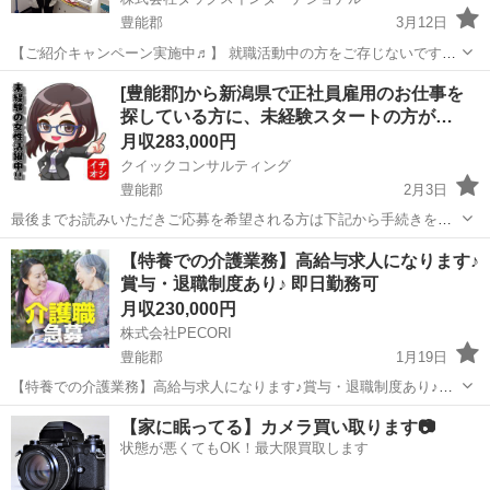
豊能郡
3月12日
【ご紹介キャンペーン実施中♬】 就職活動中の方をご存じないです
か？ ご紹介頂いた方に、ご紹介料5万円プレゼント♪ 詳細は下記連絡先
大阪
豊能郡
販売
[豊能郡]から新潟県で正社員雇用のお仕事を
に、ご質問だけでもお問合せ下さい♪ 研修が充実している為、 未経験
探している方に、未経験スタートの方が…
の方もご活躍頂...
月収283,000円
クイックコンサルティング
豊能郡
2月3日
最後までお読みいただきご応募を希望される方は下記から手続きをよ
ろしくお願いいたします!! ご覧になられている求人以外の取り扱いも
大阪
豊能郡
工場
未経験
【特養での介護業務】高給与求人になります♪
1000件以上ございますので、相談だけでも大歓迎です♪♪ ≪受け付けは
賞与・退職制度あり♪ 即日勤務可
こちらからお願いいたし...
月収230,000円
株式会社PECORI
豊能郡
1月19日
【特養での介護業務】高給与求人になります♪賞与・退職制度あり♪問
い合わせは、こちらのURLからお願いします。 https://choice-
大阪
豊能郡
介護士
業務
【家に眠ってる】カメラ買い取ります📷
job.com/detail/950990 特養でのヘルパー業務特別養護老人...
状態が悪くてもOK！最大限買取します