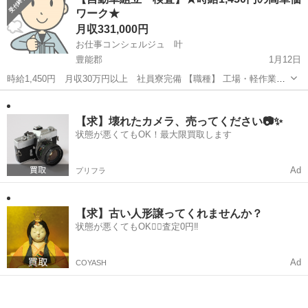
種】 各種団体・施設 【募集職種】 経理 【仕事内容】
ワーク★
振替...
月収331,000円
お仕事コンシェルジュ 叶
豊能郡
1月12日
時給1,450円 月収30万円以上 社員寮完備 【職種】 工場・軽作業
【雇用形態】 派遣社員・契約社員 【仕事内容】 自動車の組立・検査
大阪
豊能郡
その他
初めは簡単な作業をお任せ致します。 徐々に出来る事を増や...
【求】壊れたカメラ、売ってください📷✨
状態が悪くてもOK！最大限買取します
Ad
プリフラ
【求】古い人形譲ってくれませんか？
状態が悪くてもOK🙆‍♀️査定0円‼️
Ad
COYASH