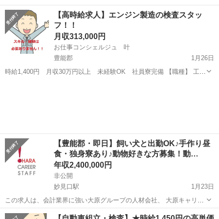
場・軽作業 【雇用形態】 派遣社員・契約社員 【仕事内容】 電気部品
大阪
豊能郡
その他
オペレーター
【高時給求人】エンジン製造の検査スタッ
の組立オペレーター 工場内で簡単な組立て作業に従事して頂き...
フ！！
月収313,000円
お仕事コンシェルジュ 叶
豊能郡
1月26日
時給1,400円 月収30万円以上 未経験OK 社員寮完備 【職種】 工
場・軽作業 【雇用形態】 派遣社員・契約社員 【仕事内容】 小型エン
大阪
豊能郡
その他
ジン製造の検査スタッフ 決まった項目をチェックして頂く作業...
【豊能郡・即日】飼い犬と出勤OK♪手作り昼
食・独身寮あり♪動物好きな方募集！動…
年収2,400,000円
非公開
妙見口駅
1月23日
この求人は、会計業界に強い大原グループの人材会社、 大原キャリア
スタッフがご紹介しております★ 【雇用形態】 正社員 【業
大阪
豊能郡
妙見口駅
経理
動物
【自動車組立・検査】★時給1,450円の高単価