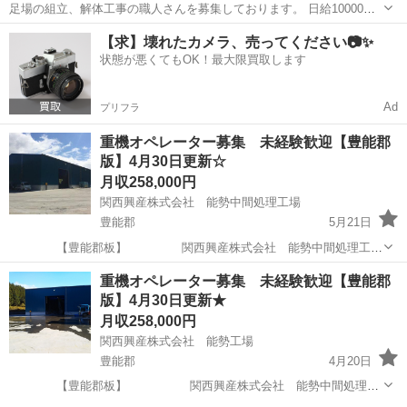
足場の組立、解体工事の職人さんを募集しております。 日給10000～
18000 気軽に連絡して下さい！
大阪
豊能郡
日生中央駅
鳶職
【求】壊れたカメラ、売ってください📷✨
状態が悪くてもOK！最大限買取します
Ad
プリフラ
重機オペレーター募集 未経験歓迎【豊能郡
版】4月30日更新☆
月収258,000円
関西興産株式会社 能勢中間処理工場
豊能郡
5月21日
【豊能郡板】 関西興産株式会社 能勢中間処理工場
重機オペレーター募集 №-01 【求人詳細】 能勢工場内
大阪
豊能郡
その他
重機オペレーター募集 未経験歓迎【豊能郡
での重機オペレーター 建築建設現場から排出される...
版】4月30日更新★
月収258,000円
関西興産株式会社 能勢工場
豊能郡
4月20日
【豊能郡板】 関西興産株式会社 能勢中間処理工
場 重機オペレーター募集 №-02 【求人詳細】