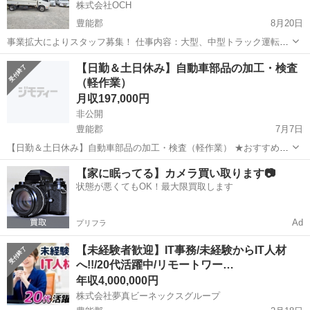
株式会社OCH
豊能郡
8月20日
事業拡大によりスタッフ募集！ 仕事内容：大型、中型トラック運転業
務･倉庫内作業 必要免許 大型自動車免許 中型自動車免許（AT限定不
大阪
豊能郡
ドライバー
事業拡大
【日勤＆土日休み】自動車部品の加工・検査
可、準中型不可、8t限定可） どちらか 免許は所持してるが、実務経験
（軽作業）
なし、、、...
月収197,000円
非公開
豊能郡
7月7日
【日勤＆土日休み】自動車部品の加工・検査（軽作業） ★おすすめポ
イント★ □日勤専属のお仕事をお探しの方 □駅から無料送迎バスあり
大阪
豊能郡
工場
住み込み
【家に眠ってる】カメラ買い取ります📷
□重量物は取り扱いません □残業はほぼありません♪
状態が悪くてもOK！最大限買取します
――――――――――...
Ad
プリフラ
【未経験者歓迎】IT事務/未経験からIT人材
へ!!/20代活躍中/リモートワー…
年収4,000,000円
株式会社夢真ビーネックスグループ