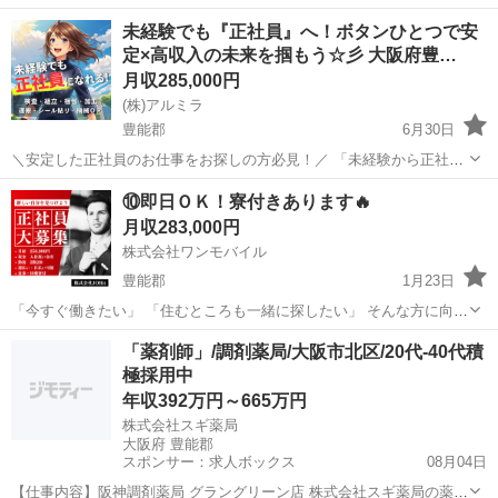
働きたい！」 ⇒ そんなアナタにピッタリの正社員求人をご紹介！ ...
未経験でも『正社員』へ！ボタンひとつで安
定×高収入の未来を掴もう☆彡 大阪府豊…
月収285,000円
(株)アルミラ
豊能郡
6月30日
＼安定した正社員のお仕事をお探しの方必見！／ 「未経験から正社員
になれる？」 「すぐに働ける仕事が知りたい！」 「長期安定の職場で
大阪
豊能郡
工場
未経験
⑩即日ＯＫ！寮付きあります🔥
働きたい！」 ⇒ そんなアナタにピッタリの正社員求人をご紹介！ ...
月収283,000円
株式会社ワンモバイル
豊能郡
1月23日
「今すぐ働きたい」 「住むところも一緒に探したい」 そんな方に向け
たお仕事をご紹介しています。 ◆ こんな方におすすめ ・すぐに働き
大阪
豊能郡
物流
「薬剤師」/調剤薬局/大阪市北区/20代-40代積
たい ・寮付きの仕事を探している ・所持金が少ない／今月が厳しい
極採用中
...
年収392万円～665万円
株式会社スギ薬局
大阪府 豊能郡
スポンサー：求人ボックス
08月04日
【仕事内容】阪神調剤薬局 グラングリーン店 株式会社スギ薬局の薬剤