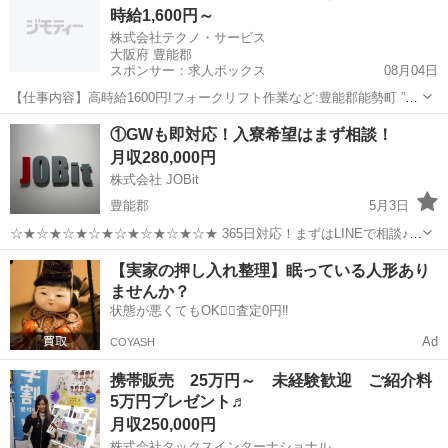
時給1,600円～
く実際に募集中の求人になりま...
株式会社テクノ・サービス
大阪府 豊能郡
スポンサー：求人ボックス
08月04日
【仕事内容】高時給1600円!フォークリフト作業など:豊能郡能勢町 ”映
えない”仕事かもしれません。 でも、これから年齢を重ねていっても無
正社員 / 派遣社員
①GWも即対応！入寮希望はまず相談！
理なく、ありのままで働いていける仕事です。 高時給1600円!フォー
月収280,000円
クリフト作業など:豊能郡...
株式会社 JOBit
豊能郡
5月3日
☆★☆★☆★☆★☆★☆★☆★☆★ 365日対応！まずはLINEで相談♪
☆★☆★☆★☆★☆★☆★☆★☆★ ＼気軽にご相談ください♪♪／
大阪
豊能郡
物流
住み込み
【実家の押し入れ整理】眠っている人形あり
https://page.line.me/911vmzfs?openQrModa...
ませんか？
状態が悪くてもOK🙆‍♀️査定0円‼️
Ad
COYASH
携帯販売 25万円～ 未経験歓迎 ご紹介料
5万円プレゼント♬
月収250,000円
株式会社タックスインターナショナル