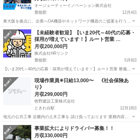
オージェーティーイノベーション株式会社
豊能郡
12月4日
東大阪を拠点に、企業へOA機器やネットワーク機器のご提案を行うお
仕事です。 まず、入社時点で専門知識はなくて大丈夫。 営業の基本か
大阪
豊能郡
ルートセールス
未経験
【未経験者歓迎】【いま20代～40代の応募・
ら、お客様との接し方、製品のことまで、すべて入社後に覚えられま
採用が増えています！】ルート営業 …
す。 「興味はあるけど、自...
月収200,000円
株式会社HRリンク
豊能郡
5月9日
【いま20代～40代の応募・採用が増えています！】ルート営業 整備
士/未経験OK/賞与あり/土日休/豊能郡能勢町/27831 【応募先企業名】
大阪
豊能郡
その他
現場作業員✳︎日給13,000〜 《社会保険あ
株式会社HRリンク 【雇用形態】正社員 【職種】整備士等の整備関連
り》
【応募資格】...
月収299,000円
牧野建設工業株式会社
ときわ台駅
12月18日
地元の公共工事 近畿内の土木工事を 請け負っております 業務内容は
土木工事における 現場作業全般に携わっていただきます 地元の方、大
大阪
豊能郡
ときわ台駅
土木
土木作業員
事業拡大によりドライバー募集！！
歓迎！ 経験者の方、優遇致します 未経験者の方でも安心して働いて
月収330,000円
...