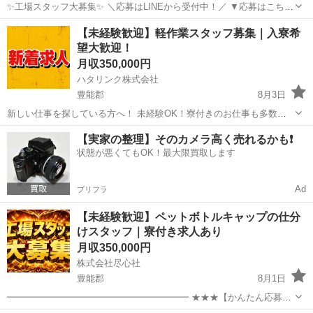
✨工場スタッフ大募集✨ ＼応募はLINEから受付中！／ ▼応募はこちら
https://lin.ee/wSdk4Ka ご登録後に簡単な内容を送っていただくだけ！
大阪
豊能郡
工場
【未経験歓迎】軽作業スタッフ募集｜入寮希
担当スタッフが順番にご案内いたします。 ...
望大歓迎！
月収350,000円
ハタリンク株式会社
豊能郡
8月3日
新しい仕事を探している方へ！ 未経験OK！寮付きのお仕事も多数！
日払い・週払いも相談可能！ 「すぐ働きたい」 「住む場所も一緒に探
大阪
豊能郡
工場
未経験
【実家の整理】そのカメラ高く売れるかも❗️
したい」 「今より収入を増やしたい」 そんな方におすすめのお仕事を
状態が悪くてもOK！最大限買取します
ご...
Ad
プリフラ
【未経験歓迎】ペットボトルキャップの仕分
けスタッフ｜寮付き求人あり
月収350,000円
株式会社尽心社
豊能郡
8月1日
━━━━━━━━━━━━━━━━━━━━ ★★★【かんたん応募は
こちら】★★★ ━━━━━━━━━━━━━━━━━━━━ ▼▼ ま