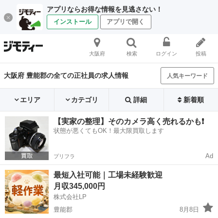
アプリならお得な情報を見逃さない！
インストール
アプリで開く
大阪府
検索
ログイン
投稿
大阪府 豊能郡の全ての正社員の求人情報
人気キーワード
エリア
カテゴリ
詳細
新着順
【実家の整理】そのカメラ高く売れるかも❗️
状態が悪くてもOK！最大限買取します
Ad
プリフラ
最短入社可能｜工場未経験歓迎
月収345,000円
株式会社LP
豊能郡
8月8日