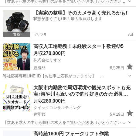
【数ある記事の中から弊社の記事をご覧いただきありがとうございま
す!!】 お仕事を探されている方に寄り添いご希望やご要望、状況に応
大阪
豊能郡
その他
フルタイム
【実家の整理】そのカメラ高く売れるかも❗️
じて求人のご提案をさせていただきます!! 受付方法につきましてはこ
状態が悪くてもOK！最大限買取します
ちらから ↓ http...
Ad
プリフラ
高収入工場勤務！未経験スタート歓迎◎5
月収270,000円
株式会社リオン
豊能郡
6月25日
弊社応募専用LINE ID【お仕事ご応募がコチラまで】
https://lin.ee/iFNP8Ao ■未経験者大歓迎！！ □資格、スキル必要なし ■
大阪
豊能郡
工場
未経験
大阪市内勤務で周辺環境や観光スポットも充
即日面接・即日勤務・即入寮可能 □日払い、週払いOK ...
実♪海や川も近いので釣り好きのかた必見…
月収280,000円
クイックコンサルティング
豊能郡
5月19日
【数ある求人の中から弊社の求人をご覧いただきありがとうございま
す!!】 こちらの記事は関係書類を提出しジモティー様の審査を通過し
大阪
豊能郡
その他
アプリ
高時給1600円 フォークリフト作業
て掲載されておりますのでご安心ください！ また釣り求人などではな