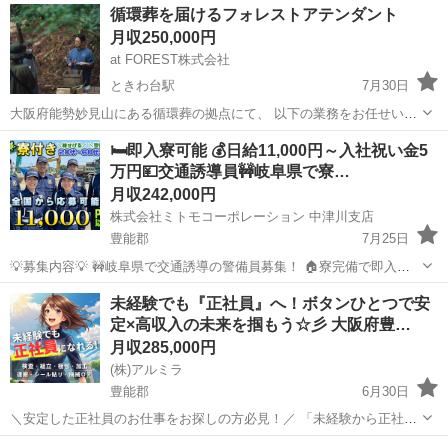
大阪
豊能郡
工場
未経験
循環葬を届けるフォレストアテンダント
ずはLINEを友だち追加 ▼▼ https://lin.ee/wSdk4Ka ...
月収250,000円
at FOREST株式会社
ときわ台駅
7月30日
大阪府能勢妙見山にある循環葬の拠点にて、 以下の業務をお任せいた
します。 ◇ 森のストーリーテラー（見学者対応） 森から寺院まで、
大阪
豊能郡
ときわ台駅
その他
🛏️即入寮可能 💰日給11,000円～入社祝い金5
その土地の歴史や自然の循環についてお伝えしながらご案内します。
万円💴交通誘導員🚧岐阜県で寮…
お客様が「ここなら安心...
月収242,000円
株式会社ミトモコーポレーション 中津川支店
豊能郡
7月25日
💡募集内容💡 🚧岐阜県で交通誘導の警備員募集！ 🏠寮完備で即入寮
OK。 🔰未経験でも安心の研修体制。 👫男女歓迎＆カップル応募も大
大阪
豊能郡
その他
未経験
未経験でも『正社員』へ！ボタンひとつで安
歓迎。 ✨安心して働ける環境で新生活をスタートしませんか？ 💴【日
定×高収入の未来を掴もう☆彡 大阪府豊…
給】 ✅日...
月収285,000円
(株)アルミラ
豊能郡
6月30日
＼安定した正社員のお仕事をお探しの方必見！／ 「未経験から正社員
になれる？」 「すぐに働ける仕事が知りたい！」 「長期安定の職場で
大阪
豊能郡
工場
未経験