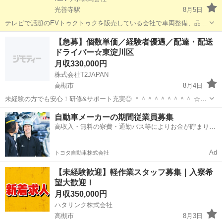
光善寺駅
8月5日
テレビで話題のEVトゥクトゥクを販売している会社で車両整備、品質
管理のお仕事です。 今から成長する業界でチャレンジしてみません
大阪
高槻市
光善寺駅
その他
未経験
【急募】個数単価／経験者優遇／配達・配送
か？ 1.車両整備 2.品質管理、点検 【求める人材】 ●車が好き、バイク
ドライバー☆東淀川区
が好き、トゥクトゥ...
月収330,000円
株式会社T2JAPAN
高槻市
8月4日
未経験の方でも安心！研修&サポート充実◎ ＾＾＾＾＾＾＾＾＾ ☆こ
の求人のおすすめポイント☆ ＾＾＾＾＾＾＾＾＾ ◆面接一回&履歴書
大阪
高槻市
ドライバー
未経験
自動車メーカーの期間従業員募集
不要 ◆業界最安値車両リース貸し有り‼︎リース貸しのみもok‼️お気軽に
高収入・無料の寮費・通勤バス等によりお金が貯まりや
ご相談くだ...
すい環境
Ad
トヨタ自動車株式会社
【未経験歓迎】軽作業スタッフ募集｜入寮希
望大歓迎！
月収350,000円
ハタリンク株式会社
高槻市
8月3日