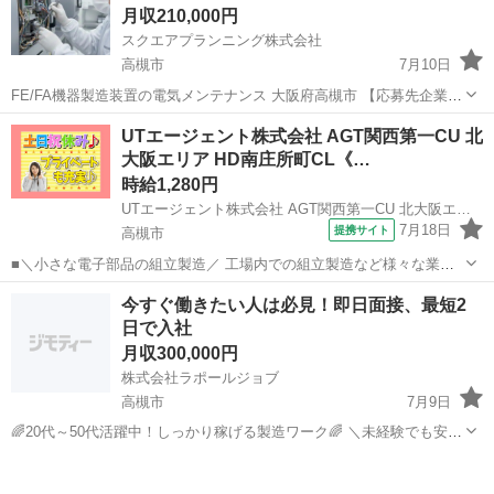
月収210,000円
スクエアプランニング株式会社
高槻市
7月10日
FE/FA機器製造装置の電気メンテナンス 大阪府高槻市 【応募先企業
名】スクエアプランニング株式会社 【雇用形態】正社員【人材紹介】
大阪
高槻市
その他
業務
UTエージェント株式会社 AGT関西第一CU 北
【職種】整備士等の整備関連 【応募資格】 ・年齢要件: ～ 60歳 ・日
大阪エリア HD南庄所町CL《…
本語ネイティブレ...
時給1,280円
UTエージェント株式会社 AGT関西第一CU 北大阪エリア HD南庄所町CL《JADL1-PC》
7月18日
提携サイト
高槻市
■＼小さな電子部品の組立製造／ 工場内での組立製造など様々な業務
のお仕事です カンタン作業で未経験でも大丈夫◎ 重量物の取り扱いは
大阪
高槻市
工場
今すぐ働きたい人は必見！即日面接、最短2
基本ないので 身体への負担も少ないお仕事です！ ＜具体的には…＞
日で入社
◆作業組立手順書の説...
月収300,000円
株式会社ラポールジョブ
高槻市
7月9日
🌈20代～50代活躍中！しっかり稼げる製造ワーク🌈 ＼未経験でも安心
スタート！高時給で安定収入を実現✨／ 【お仕事内容】 製造補助スタ
大阪
高槻市
機械
未経験
ッフを募集します！ 難しい作業は一切ナシ！稼げるお仕事です💪 ・...