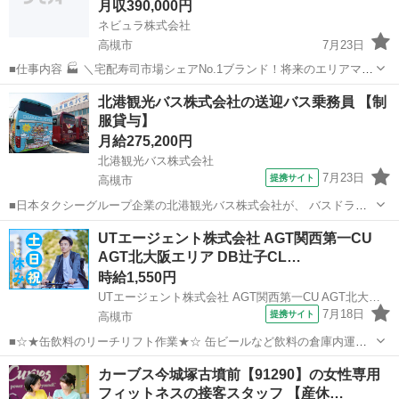
月収390,000円
ネビュラ株式会社
高槻市
7月23日
■仕事内容 🏭 ＼宅配寿司市場シェアNo.1ブランド！将来のエリアマネ
ージャー候補募集！／ ＼月給30万円以上！店長経験を活かしてさらな
大阪
高槻市
サービス業
ブランド
北港観光バス株式会社の送迎バス乗務員 【制
るキャリアアップ！／ ＼インセンティブ・福利厚生充実！裁量の大き
服貸与】
な環境で活...
月給275,200円
北港観光バス株式会社
7月23日
提携サイト
高槻市
■日本タクシーグループ企業の北港観光バス株式会社が、 バスドライ
バーを募集します！ 異業種から転職の先輩も数多く活躍中です。 ま
大阪
高槻市
ドライバー
UTエージェント株式会社 AGT関西第一CU
た、勤務希望日も相談に応じて対応！ あなたに合った働き方を見つけ
AGT北大阪エリア DB辻子CL…
てくださいね♪ ■月給275...
時給1,550円
UTエージェント株式会社 AGT関西第一CU AGT北大阪エリア DB辻子CL 《Jdui1C》
7月18日
提携サイト
高槻市
■☆★缶飲料のリーチリフト作業★☆ 缶ビールなど飲料の倉庫内運搬
をお任せします！ シンプルな入出荷作業です♪ ＜具体的には…＞ ■ト
大阪
高槻市
工場
カーブス今城塚古墳前【91290】の女性専用
ラックからの荷降ろし ■倉庫内での運搬 ■荷積み ■トラックへの積み
フィットネスの接客スタッフ 【産休…
込み ※倉庫...