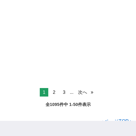
1
2
3
...
次へ
全1095件中 1-50件表示
ページTOPへ
ジモティー
正社員
大阪府の正社員
高槻市の正社員