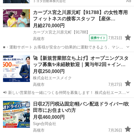
Ad
トヨタ自動車株式会社
カーブス宮之川原元町【91788】の女性専用
フィットネスの接客スタッフ 【産休…
月給270,000円
カーブス宮之川原元町【91788】
7月21日
提携サイト
高槻市
■・運動サポート お客様が安全かつ効果的に運動できるよう、マシン
の使い方をアドバイスします。運動が初めての方や苦手な方がほとん
大阪
高槻市
その他
🚀【新規営業部立ち上げ】オープニングスタ
どなので、難しい指導はありません。「今日はこの動きを意識しまし
ッフ募集✨未経験歓迎｜賞与年2回＋イン…
ょう！」といったお声がけをしながら、...
月収250,000円
株式会社エースメイク
高槻市
7月27日
📢 新しい営業部を一緒につくる仲間を募集します！ 株式会社エースメ
イクでは、業務拡大に伴い営業事業部を新たに立ち上げます！ 今回は
大阪
高槻市
その他
未経験
日収2万円税込固定/軽バン配送ドライバー/吹
そのスタートメンバーとして、新しい仲間を募集します😊 経験よりも
田市にお住まいの方
「チャレンジ...
月収460,000円
Sign合同会社
高槻市
7月26日