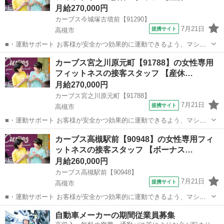
月給270,000円
カーブス今城塚古墳前【91290】
7月21日
提携サイト
高槻市
■・運動サポート お客様が安全かつ効果的に運動できるよう、マシン
の使い方をアドバイスします。運動が初めての方や苦手な方がほとん
大阪
高槻市
その他
カーブス宮之川原元町【91788】の女性専用
どなので、難しい指導はありません。「今日はこの動きを意識しまし
フィットネスの接客スタッフ 【産休…
ょう！」といったお声がけをしながら、...
月給270,000円
カーブス宮之川原元町【91788】
7月21日
提携サイト
高槻市
■・運動サポート お客様が安全かつ効果的に運動できるよう、マシン
の使い方をアドバイスします。運動が初めての方や苦手な方がほとん
大阪
高槻市
その他
カーブス高槻駅前【90948】の女性専用フィ
どなので、難しい指導はありません。「今日はこの動きを意識しまし
ットネスの接客スタッフ 【ボーナス…
ょう！」といったお声がけをしながら、...
月給260,000円
カーブス高槻駅前【90948】
7月21日
提携サイト
高槻市
■・運動サポート お客様が安全かつ効果的に運動できるよう、マシン
の使い方をアドバイスします。運動が初めての方や苦手な方がほとん
大阪
高槻市
その他
自動車メーカーの期間従業員募集
どなので、難しい指導はありません。「今日はこの動きを意識しまし