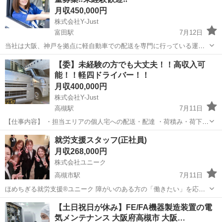
月収450,000円
株式会社Y-Just
富田駅
7月12日
当社は大阪、神戸を拠点に軽自動車での配送を専門に行っている運送
業者です。 物流増量の為、業務委託の軽自動車配送ドライバーを募集
大阪
高槻市
富田駅
宅配
【委】未経験の方でも大丈夫！！高収入可
します。 初期投資・加盟金・保証金ナシで始められます！ 配送業未経
能！！軽四ドライバー！！
験スタートもＯＫのお仕事です！...
月収400,000円
株式会社Y-Just
高槻駅
7月11日
【仕事内容】 ・担当エリアの個人宅への配送・配達 ・荷積み・荷下ろ
し 配達物はECサイトの荷物がメインで 小物から衣類、など安定した
大阪
高槻市
高槻駅
物流
未経験
就労支援スタッフ(正社員)
案件がございます。 基本的に重い荷物はございませんので、 女性も安
月収268,000円
心して活躍できるお仕事です...
株式会社ユニーク
高槻市駅
7月11日
ほめちぎる就労支援®ユニーク 障がいのある方の「働きたい」を応援
するお仕事です。 作業のサポートや見守り、相談対応、日常生活の支
大阪
高槻市
高槻市駅
その他
【土日祝日が休み】FE/FA機器製造装置の電
援などを行い、一人ひとりのペースに寄り添いながら、自立や就職に
気メンテナンス 大阪府高槻市 大阪…
向けた成長を支えます。 ...