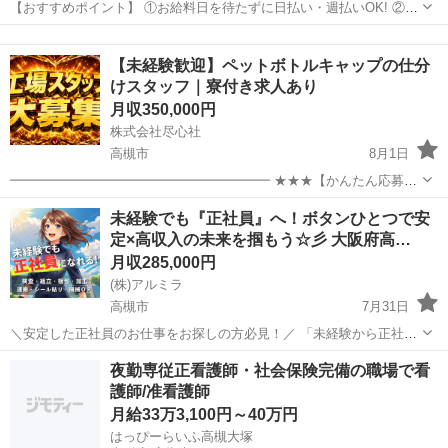
【おすすめポイント】 ①お給料日を待たずに日払い・週払いOK! ②今
だけ入社祝金30〜100万円ドドーンと支給!! 月収30万円以上、年収400
大阪
高槻市
物流
社宅
万円以上も可能 入社祝金とあわせて1年で500万稼ごっ✊️ ③...
【未経験歓迎】ペットボトルキャップの仕分
けスタッフ｜寮付き求人あり
月収350,000円
株式会社尽心社
高槻市
8月1日
━━━━━━━━━━━━━━━━━━━━ ★★★【かんたん応募は
こちら】★★★ ━━━━━━━━━━━━━━━━━━━━ ▼▼ ま
大阪
高槻市
工場
未経験でも『正社員』へ！ボタンひとつで安
ずはLINEを友だち追加 ▼▼ https://lin.ee/wSdk4Ka ...
定×高収入の未来を掴もう☆彡 大阪府高…
月収285,000円
(株)アルミラ
高槻市
7月31日
＼安定した正社員のお仕事をお探しの方必見！／ 「未経験から正社員
になれる？」 「すぐに働ける仕事が知りたい！」 「長期安定の職場で
大阪
高槻市
工場
未経験
夜勤専従正看護師・社会保険完備の職場で看
働きたい！」 ⇒ そんなアナタにピッタリの正社員求人をご紹介！ ...
護師/准看護師
月給33万3,100円～40万円
はっぴーらいふ高槻大塚