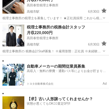
髙田泰世税理士事務所
高槻市駅
6月30日
税理士事務所の税理士を募集しています！ ★正社員採用 これから税理
士を目指す人も大歓迎！ 「働きながら税理士試験に合格したい」方を
大阪
高槻市
高槻市駅
経理
事務所
税理士事務所の税務会計スタッフ
応援します♪ ＼2027年夏に阪急高槻市駅徒歩1分に移転／ ●会計事務所
月収220,000円
での...
髙田泰世税理士事務所
高槻市駅
6月30日
税理士事務所の 税務会計Staff募集！ ※雇用形態：正社員 ※未経験・
異業種からの転職歓迎 ■お仕事内容 税理士のサポート役として、 会
大阪
高槻市
高槻市駅
経理
事務所
計・事務まわりの業務を担当していただきます。 「会計の仕...
自動車メーカーの期間従業員募集
高収入・無料の寮費・通勤バス等によりお金が貯まりや
すい環境
Ad
トヨタ自動車株式会社
【求】古い人形譲ってくれませんか？
状態が悪くてもOK🙆‍♀️査定0円‼️