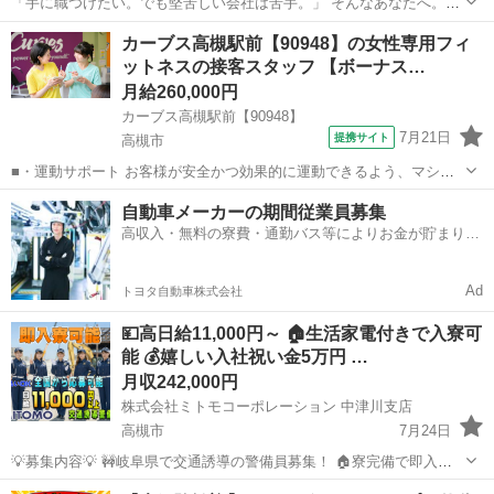
「手に職つけたい。でも堅苦しい会社は苦手。」 そんなあなたへ。
【未経験歓迎】内装工スタッフ募集！ 壁や天井をつくる仕事です。
大阪
高槻市
高槻駅
その他
未経験
カーブス高槻駅前【90948】の女性専用フィ
「現場仕事って怖そう…」 そんなイメージがあるかもしれません。 で
ットネスの接客スタッフ 【ボーナス…
も、実際は一つひとつ...
月給260,000円
カーブス高槻駅前【90948】
7月21日
提携サイト
高槻市
■・運動サポート お客様が安全かつ効果的に運動できるよう、マシン
の使い方をアドバイスします。運動が初めての方や苦手な方がほとん
大阪
高槻市
その他
自動車メーカーの期間従業員募集
どなので、難しい指導はありません。「今日はこの動きを意識しまし
高収入・無料の寮費・通勤バス等によりお金が貯まりや
ょう！」といったお声がけをしながら、...
すい環境
Ad
トヨタ自動車株式会社
💴高日給11,000円～ 🏠生活家電付きで入寮可
能 💰嬉しい入社祝い金5万円 …
月収242,000円
株式会社ミトモコーポレーション 中津川支店
高槻市
7月24日
💡募集内容💡 🚧岐阜県で交通誘導の警備員募集！ 🏠寮完備で即入寮
OK。 🔰未経験でも安心の研修体制。 👫男女歓迎＆カップル応募も大
大阪
高槻市
その他
業務