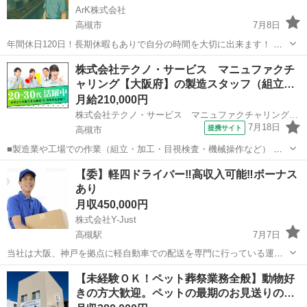
ArK株式会社
高槻市
7月8日
年間休日120日！長期休暇もありで自分の時間を大切に出来ます！ 🐰
給与🐰 29万円以上可！ 🐰勤務時間🐰 7：00～16：00 19：00～4：00
大阪
高槻市
物流
社会保険
株式会社テクノ・サービス マニュファクチ
二交代制 残業時間 ～30ｈ 🐰休日🐰 土日...
ャリング【大阪府】の製造スタッフ（組立…
月給210,000円
株式会社テクノ・サービス マニュファクチャリング【大阪府】
7月18日
提携サイト
高槻市
■製造業や工場での作業（組立・加工・目視検査・機械操作など） 具
体的には・・・ 製品に不備がないか目視チェック 部品を機械にセット
大阪
高槻市
倉庫管理
【委】軽四ドライバー‼️高収入可能‼️ボーナス
してボタン操作などなど 複雑な作業や力仕事はほとんどなく覚えやす
あり
いものばかり！ 未経験の方...
月収450,000円
株式会社Y-Just
高槻駅
7月7日
当社は大阪、神戸を拠点に軽自動車での配送を専門に行っている運送
業者です。 物流増量の為、業務委託の軽自動車配送ドライバーを募集
大阪
高槻市
高槻駅
宅配
【未経験ＯＫ！ペット葬祭業務全般】動物好
します。 初期投資・加盟金・保証金ナシで始められます！ 配送業未経
きの方大歓迎。ペットの最期のお見送りの…
験スタートもＯＫのお仕事です！...