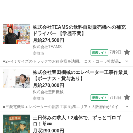
株式会社TEAMSの飲料自動販売機への補充
ドライバー 【学歴不問】
月給274,500円
株式会社TEAMS
7月9日
提携サイト
高槻市
■2～4ｔサイズのトラックでお得意様を訪問。 コカ・コーラ社製品の
自動販売機の補充や空き缶の回収、売上管理をお任せします。 ※1日
大阪
高槻市
配送
株式会社豊田機械のエレベーター工事作業員
あたりの担当数は20台程度。 【働きやすさのポイント】 ■お店のオー
【ボーナス・賞与あり】
ナー感覚で取り組める！...
月給270,000円
株式会社豊田機械
7月8日
提携サイト
高槻市
■三菱電機製エレベーターの新設工事 勤務エリア：大阪府内がメイン
京都方面 ■月給270,000円～350,000円 ※経験・能力による
大阪
高槻市
鳶職
土日休みの求人！2連休で、ずっとゴロゴ
☆皆勤手当5,000円別途支給 ☆土曜勤務の場合、休日出勤手当支給
ロ！🐰💤
※...
月収290,000円