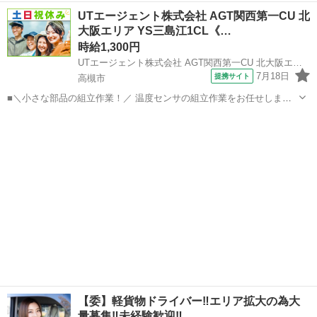
帰ok❗️ 未経験の方でも大丈夫🙆‍♀️しっかりサポート致します！ 幅広い年
大阪
高槻市
富田駅
物流
ワンボックス
UTエージェント株式会社 AGT関西第一CU 北
代の方が働かれています！！ ※業務委託のお仕事です！！ 🔶資格 普
大阪エリア YS三島江1CL《…
通自動車運転免許...
時給1,300円
UTエージェント株式会社 AGT関西第一CU 北大阪エリア YS三島江1CL《JCAL1-PC》
7月18日
提携サイト
高槻市
■＼小さな部品の組立作業！／ 温度センサの組立作業をお任せしま
す！ 教育環境が整っているので未経験でも大丈夫♪ 工程を分けて作業
大阪
高槻市
工場
をするので 安心して作業に慣れることができます◎ ＜具体的には…＞
工程ごとの作業 ◆5...
【委】軽貨物ドライバー‼️エリア拡大の為大
量募集‼️未経験歓迎‼️