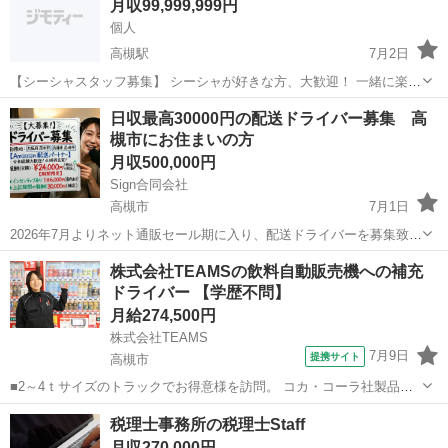
月収99,999,999円
個人
高槻駅
7月2日
【シーシャスタッフ募集】 シーシャが好きな方、大歓迎！ 一緒に楽し
い空間を作ってくれるスタッフを募集します！ 現在企業をしていこう
大阪
高槻市
高槻駅
営業
日収最高30000円の配送ドライバー募集 高
という段階で、 そのうちの一つにシーシャバーをやりたいと思ってい
槻市にお住まいの方
ます！ ただ未経験の為、 シ...
月収500,000円
Sign合同会社
高槻市
7月1日
2026年7月よりネット通販セール期に入り、配送ドライバーを募集致し
ます。 週休2日のシフト制 通常期日収 20000円税込 セール期間（7/5
大阪
高槻市
ドライバー
リモート
株式会社TEAMSの飲料自動販売機への補充
～7/25） 24000円税込 インセンティブ期間（7/8～...
ドライバー 【学歴不問】
月給274,500円
株式会社TEAMS
7月9日
提携サイト
高槻市
■2～4ｔサイズのトラックでお得意様を訪問。 コカ・コーラ社製品の
自動販売機の補充や空き缶の回収、売上管理をお任せします。 ※1日
大阪
高槻市
配送
税理士事務所の税理士Staff
あたりの担当数は20台程度。 【働きやすさのポイント】 ■お店のオー
月収270,000円
ナー感覚で取り組める！...