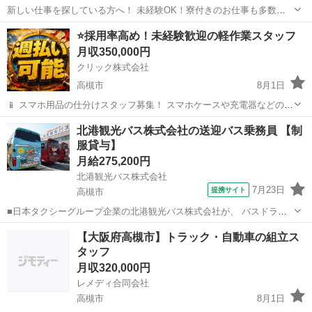
新しい仕事を探している方へ！ 未経験OK！寮付きのお仕事も多数！
日払い・週払いも相談可能！ 「すぐ働きたい」 「住む場所も一緒に探
大阪
高槻市
工場
未経験
⭐採用率高め！未経験歓迎の軽作業スタッフ
したい」 「今より収入を増やしたい」 そんな方におすすめのお仕事を
月収350,000円
ご...
クリック株式会社
高槻市
8月1日
📱 スマホ用品の仕分けスタッフ募集！ スマホケースや充電器などの仕
分け・検品を行うシンプルなお仕事です♪
大阪
高槻市
その他
北港観光バス株式会社の送迎バス乗務員 【制
━━━━━━━━━━━━━━━━ 📲 ご応募はこちら（24時間受付
服貸与】
中） https://lin.ee/...
月給275,200円
北港観光バス株式会社
7月23日
提携サイト
高槻市
■日本タクシーグループ企業の北港観光バス株式会社が、 バスドライ
バーを募集します！ 異業種から転職の先輩も数多く活躍中です。 ま
大阪
高槻市
ドライバー
【大阪府高槻市】トラック・⾃動⾞の組⽴ス
た、勤務希望日も相談に応じて対応！ あなたに合った働き方を見つけ
タッフ
てくださいね♪ ■月給275...
月収320,000円
レメディ合同会社
高槻市
8月1日