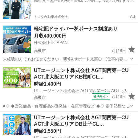
高収入・無料の寮費・通勤バス等によりお金が貯まりや
ょう！」といったお声がけをしながら、...
すい環境
Ad
トヨタ自動車株式会社
軽宅配ドライバー🌟ボーナス制度あり
月収400,000円
株式会社T2JAPAN
高槻市
7月18日
未経験の方でもお任せください！研修&サポート充実◎ 【仕事内容】
大手ECサイトの荷物を多数取り扱いとなります。 （配達物はホームセ
大阪
高槻市
宅配
未経験
UTエージェント株式会社 AGT関西第一CU
ンターの商品やトイレットペーパーや衣類など。） ２０代・３０代の
AGT北大阪エリア KE桜町CL…
若手活躍中‼︎ ...
時給1,400円
UTエージェント株式会社 AGT関西第一CU AGT北大阪エリア KE桜町CL＿事務《Jbtk1C》
7月18日
提携サイト
高槻市
■◇ ◆営業備品・修理部品の受発注・在庫管理など ◆◇ 電子部品など
のアフターサービスの会社で事務のお仕事 電話対応、受発注業務、在
大阪
高槻市
一般事務
UTエージェント株式会社 AGT関西第一CU
庫管理、備品購入費、棚卸など 多岐にわたる業務をお任せします！ 事
AGT北大阪エリア DB辻子CL…
務未経験でも大丈夫◎ ...
時給1,550円
UTエージェント株式会社 AGT関西第一CU AGT北大阪エリア DB辻子CL 《Jdui1C》