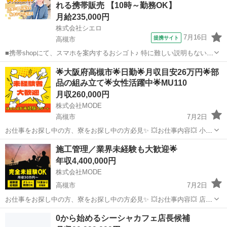
れる携帯販売 【10時～勤務OK】
月給235,000円
株式会社シエロ
7月16日
提携サイト
高槻市
■携帯shopにて、スマホを案内するおシゴト♪ 特に難しい説明もないの
で、ご安心を。新規契約、機種変更、 各種料金プランのご相談対応・
大阪
高槻市
その他
🌟大阪府高槻市🌟日勤🌟月収目安26万円🌟部
ご提案などをお願いします。 初めての方でも安心♪ あなた専属のコー
品の組み立て🌟女性活躍中🌟MU110
ディネーターが親切・丁...
月収260,000円
株式会社MODE
高槻市
7月2日
お仕事をお探し中の方、寮をお探し中の方必見✨ 💥お仕事内容💥 小さ
な電子部品を扱っているところでのお仕事です。 説明書に沿って細か
大阪
高槻市
その他
未経験
施工管理／業界未経験も大歓迎🌟
な部品を組み付けていく作業をお願いします。 重量物は一切ありませ
年収4,400,000円
ん！ ...
株式会社MODE
高槻市
7月2日
お仕事をお探し中の方、寮をお探し中の方必見✨ 💥お仕事内容💥 店舗
やオフィスなどの 内装工事を手掛けている企業でのお仕事です。 [1]
大阪
高槻市
土木
未経験
0から始めるシーシャカフェ店長候補
顧客や協力会社との打ち合わせ [2]現地調査 [3]見積り/工程表...