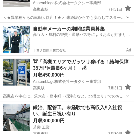
Assemblage株式会社ータクシー事業部
高槻市駅
7月31日
＜★異業種からの転職大歓迎！★＞ 未経験からでも安心してスタート
できるタクシー運転手のお仕事！ 当社では、９割以上の社員が未経験
大阪
高槻市
高槻市駅
ドライバー
未経験
自動車メーカーの期間従業員募集
からのスタート！ その理由は、 「充実した研修制度」 「２種免許取
高収入・無料の寮費・通勤バス等によりお金が貯まりや
得費用を会社が負...
すい環境
Ad
トヨタ自動車株式会社
🚖「高槻エリアでガッツリ稼げる！給与保障
35万円×最長6ヶ月！」💰
月収450,000円
Assemblage株式会社ータクシー事業部
高槻駅
7月31日
高槻市を中心に、茨木市・島本町・摂津市など、北摂エリアでのお仕
事です！ 【3つの魅力】 ➡ 魅力その①：地域密着で働ける！ 高槻市、
大阪
高槻市
高槻駅
ドライバー
未経験
鍛治、配管工。未経験でも高収入‼️入社祝
茨木市、島本町、摂津市など、北摂エリアで勤務！ 顔なじみのお客様
い、誕生日祝い有り
が増え、地域に根...
月収300,000円
若栄 工業
高槻市駅
7月30日