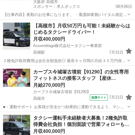
大阪府 高槻市
スポンサー：求人ボックス
08月06日
【仕事内容】夜勤のお仕事になります。 ・看護師業務(バイタル測定、
往診付き添い、創傷処置、点滴など) ・施設業務(誘導や食事介助、排
正社員
【高槻市】月収50万円も可能！未経験からは
泄介助等含む) ・訪問看護業務など 当社運営のはっぴーらいふ高槻と
じめるタクシードライバー！
はっぴーらいふ高槻大塚の兼務とな...
月収400,000円
Assemblage株式会社ータクシー事業部
高槻駅
7月31日
２種免許取得費用は会社全額負担◎ 最長６ヶ月間の月給３５万円保証
あり！ 🚖 業界最大手グループで安心スタート！ 未経験からタクシー
大阪
高槻市
高槻駅
ドライバー
未経験
カーブス今城塚古墳前【91290】の女性専用
運転手に挑戦するなら、教育・サポート体制が充実した弊社へ！ ９割
フィットネスの接客スタッフ 【産休…
が未経験スター...
月給270,000円
カーブス今城塚古墳前【91290】
7月21日
提携サイト
高槻市
■・運動サポート お客様が安全かつ効果的に運動できるよう、マシン
の使い方をアドバイスします。運動が初めての方や苦手な方がほとん
大阪
高槻市
その他
タクシー運転手未経験者大募集！2種免許取
どなので、難しい指導はありません。「今日はこの動きを意識しまし
得費会社負担！個別面談で営業フォローも…
ょう！」といったお声がけをしながら、...
月収400,000円