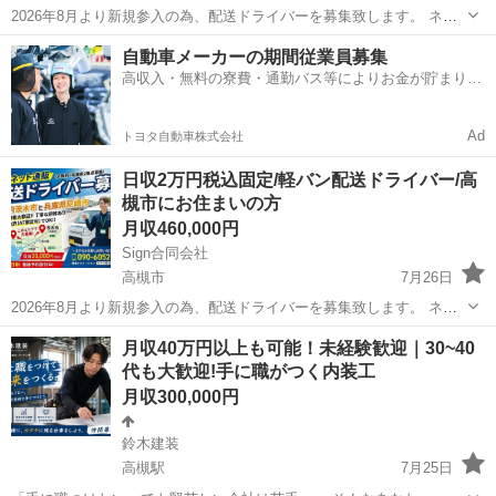
2026年8月より新規参入の為、配送ドライバーを募集致します。 ネッ
ト通販の荷物を各ご家庭にお届けする仕事です。 週休2日のシフト制
大阪
高槻市
物流
リモート
自動車メーカーの期間従業員募集
日収 20000円税込 ※ロイヤリティはございません。 ※手数料等も...
高収入・無料の寮費・通勤バス等によりお金が貯まりや
すい環境
Ad
トヨタ自動車株式会社
日収2万円税込固定/軽バン配送ドライバー/高
槻市にお住まいの方
月収460,000円
Sign合同会社
高槻市
7月26日
2026年8月より新規参入の為、配送ドライバーを募集致します。 ネッ
ト通販の荷物を各ご家庭にお届けする仕事です。 週休2日のシフト制
大阪
高槻市
ドライバー
月収40万円以上も可能！未経験歓迎｜30~40
日収 20000円税込 ※ロイヤリティはございません。 ※手数料等も...
代も大歓迎!手に職がつく内装工
月収300,000円
鈴木建装
高槻駅
7月25日