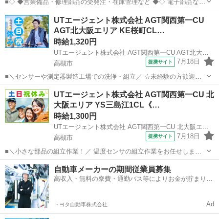
■◇ ◆営業備品・修理部品の受発注・在庫管理など ◆◇ 電子部品など
のアフターサービスの会社で事務のお仕事 電話対応、受発注業務、在
大阪
高槻市
一般事務
UTエージェント株式会社 AGT関西第一CU
庫管理、備品購入費、棚卸など 多岐にわたる業務をお任せします！ 事
AGT北大阪エリア KE桜町CL…
務未経験でも大丈夫◎ ...
時給1,320円
UTエージェント株式会社 AGT関西第一CU AGT北大阪エリア KE桜町CL 《JUAY1C》
7月18日
提携サイト
高槻市
■＼センサーや測定器製造工場での洗浄・組立／ ☆未経験の方歓迎☆
＜具体的には…＞ 1）部品の配膳 →製造に必要な部品を自分の机に持
大阪
高槻市
工場
UTエージェント株式会社 AGT関西第一CU 北
っていく 2）洗浄 →部品の洗浄をする 3）組立 →手順書通りに組立を
大阪エリア YS三島江1CL《…
行う 4）完成品の...
時給1,300円
UTエージェント株式会社 AGT関西第一CU 北大阪エリア YS三島江1CL《JCAL1-PC》
7月18日
提携サイト
高槻市
■＼小さな部品の組立作業！／ 温度センサの組立作業をお任せしま
す！ 教育環境が整っているので未経験でも大丈夫♪ 工程を分けて作業
大阪
高槻市
工場
自動車メーカーの期間従業員募集
をするので 安心して作業に慣れることができます◎ ＜具体的には…＞
高収入・無料の寮費・通勤バス等によりお金が貯まりや
工程ごとの作業 ◆5...
すい環境
Ad
トヨタ自動車株式会社