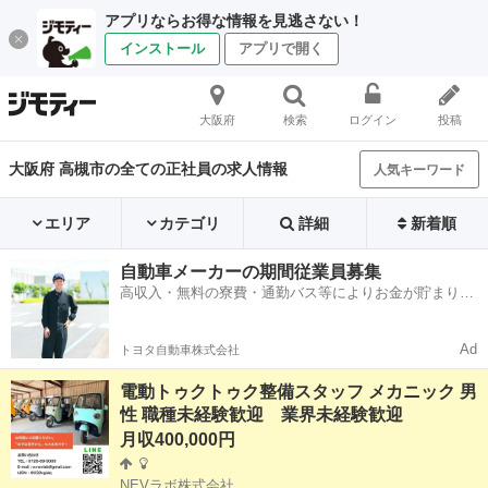
アプリならお得な情報を見逃さない！
インストール
アプリで開く
大阪府
検索
ログイン
投稿
大阪府 高槻市の全ての正社員の求人情報
人気キーワード
エリア
カテゴリ
詳細
新着順
自動車メーカーの期間従業員募集
高収入・無料の寮費・通勤バス等によりお金が貯まりや
すい環境
Ad
トヨタ自動車株式会社
電動トゥクトゥク整備スタッフ メカニック 男
性 職種未経験歓迎 業界未経験歓迎
月収400,000円
NEVラボ株式会社