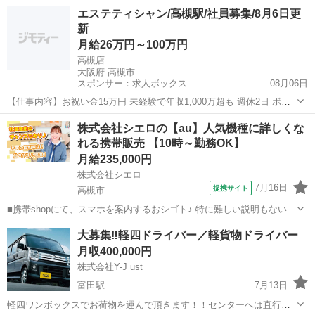
体的には・・・ 製品に不備がないか目視チェック 部品を機械にセット
大阪
高槻市
倉庫管理
エステティシャン/高槻駅/社員募集/8月6日更
してボタン操作などなど 複雑な作業や力仕事はほとんどなく覚えやす
新
いものばかり！ 未経験の方...
月給26万円～100万円
高槻店
大阪府 高槻市
スポンサー：求人ボックス
08月06日
【仕事内容】お祝い金15万円 未経験で年収1,000万超も 週休2日 ボー
ナス年2回 <募集職種> エステティシャン <仕事内容> <仕事内容> 当
正社員
株式会社シエロの【au】人気機種に詳しくな
社の運営する美容整体サロン「美.design」で、 「小顔矯正」「骨盤矯
れる携帯販売 【10時～勤務OK】
正」「美脚...
月給235,000円
株式会社シエロ
7月16日
提携サイト
高槻市
■携帯shopにて、スマホを案内するおシゴト♪ 特に難しい説明もないの
で、ご安心を。新規契約、機種変更、 各種料金プランのご相談対応・
大阪
高槻市
その他
大募集‼️軽四ドライバー／軽貨物ドライバー
ご提案などをお願いします。 初めての方でも安心♪ あなた専属のコー
月収400,000円
ディネーターが親切・丁...
株式会社Y-J ust
富田駅
7月13日
軽四ワンボックスでお荷物を運んで頂きます！！センターへは直行直