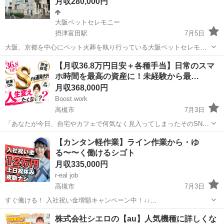
月収280,000円
大阪ペットセレモニー
摂津富田駅
7月5日
大阪、京都を中心にペット火葬を執り行っている大阪ペットセレモニ
ーです。 提携寺院での斎場火葬から訪問火葬、葬儀、納骨、供養など
大阪
高槻市
摂津富田駅
サービス業
未経験
【月収36.8万円目安＋各種手当】日常のスマ
お客様の希望に添えるように様々な見送り方を提供している会社で
ホ時間を最高の資産に！未経験から最…
す。 今回、大切なペットとご家...
月収368,000円
Boost.work
高槻市
7月3日
「あなたが今日、自宅やカフェで何気なく見入ってしまったそのSNS
投稿。本当に人間が時間をかけて作ったものだと思いますか？」 お家
大阪
高槻市
事業企画
最新
【カンタン軽作業】ライン作業から・ゆ
でのリラックスタイムや、ちょっとした家事の合間。スマートフォン
る〜〜く働けるシゴト
の画面をスクロールして流れて...
月収335,000円
r-eal job
高槻市
7月3日
すぐ働ける！ 入社祝い金増額キャンペーン中！↓↓
https://ichimoji.com/mail/lp/sumikomi/ ・財布にお金ほぼない ・今日泊
大阪
高槻市
工場
株式会社シエロの【au】人気機種に詳しくな
まる場所がない ・スマホ止まってる ・すぐ働かない...