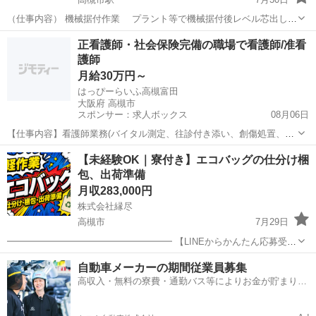
（仕事内容） 機械据付作業 プラント等で機械据付後レベル芯出し調
整 機械メンテナンス モーター、減速機等のオーバーホール、センター
大阪
高槻市
高槻市駅
その他
未経験
正看護師・社会保険完備の職場で看護師/准看
リング 鍛治工事 ガス切断、アーク溶接等を使用して鍛治を行います。
護師
配管工事 図面を見...
月給30万円～
はっぴーらいふ高槻富田
大阪府 高槻市
スポンサー：求人ボックス
08月06日
【仕事内容】看護師業務(バイタル測定、往診付き添い、創傷処置、点
滴など) ・施設業務(誘導や食事介助、排泄介助等含む) ・訪問看護業務
正社員
【未経験OK｜寮付き】エコバッグの仕分け梱
など 従事すべき業務の変更の範囲:会社内の全ての業務 就業の場所の
包、出荷準備
変更の範囲:会社の定める事業所...
月収283,000円
株式会社縁尽
高槻市
7月29日
━━━━━━━━━━━━━━━━━━ 【LINEからかんたん応募受付
中】 ━━━━━━━━━━━━━━━━━━ ▼応募はこちら
大阪
高槻市
工場
未経験
自動車メーカーの期間従業員募集
https://lin.ee/YnSeSj6 【応募方法】 1．LINE...
高収入・無料の寮費・通勤バス等によりお金が貯まりや
すい環境