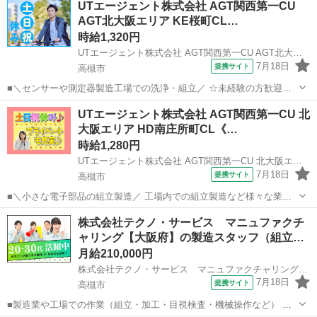
UTエージェント株式会社 AGT関西第一CU
AGT北大阪エリア KE桜町CL…
時給1,320円
UTエージェント株式会社 AGT関西第一CU AGT北大阪エリア KE桜町CL 《JUAY1C》
7月18日
提携サイト
高槻市
■＼センサーや測定器製造工場での洗浄・組立／ ☆未経験の方歓迎☆
＜具体的には…＞ 1）部品の配膳 →製造に必要な部品を自分の机に持
大阪
高槻市
工場
UTエージェント株式会社 AGT関西第一CU 北
っていく 2）洗浄 →部品の洗浄をする 3）組立 →手順書通りに組立を
大阪エリア HD南庄所町CL《…
行う 4）完成品の...
時給1,280円
UTエージェント株式会社 AGT関西第一CU 北大阪エリア HD南庄所町CL《JADL1-PC》
7月18日
提携サイト
高槻市
■＼小さな電子部品の組立製造／ 工場内での組立製造など様々な業務
のお仕事です カンタン作業で未経験でも大丈夫◎ 重量物の取り扱いは
大阪
高槻市
工場
株式会社テクノ・サービス マニュファクチ
基本ないので 身体への負担も少ないお仕事です！ ＜具体的には…＞
ャリング【大阪府】の製造スタッフ（組立…
◆作業組立手順書の説...
月給210,000円
株式会社テクノ・サービス マニュファクチャリング【大阪府】
7月18日
提携サイト
高槻市
■製造業や工場での作業（組立・加工・目視検査・機械操作など） 具