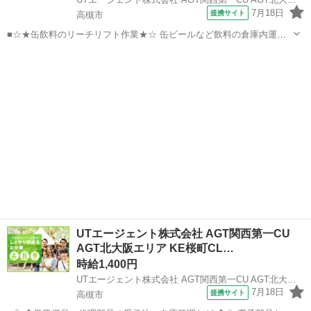
7月18日
提携サイト
高槻市
■☆★缶飲料のリーチリフト作業★☆ 缶ビールなど飲料の倉庫内運搬
をお任せします！ シンプルな入出荷作業です♪ ＜具体的には…＞ ■ト
大阪
高槻市
工場
ラックからの荷降ろし ■倉庫内での運搬 ■荷積み ■トラックへの積み
込み ※倉庫...
UTエージェント株式会社 AGT関西第一CU
AGT北大阪エリア KE桜町CL…
時給1,400円
UTエージェント株式会社 AGT関西第一CU AGT北大阪エリア KE桜町CL＿事務《Jbtk1C》
7月18日
提携サイト
高槻市