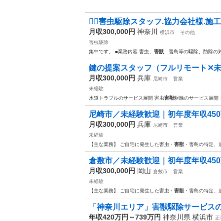
👷‍♂️害虫駆除スタッフ.協力会社様.
月収300,000円
神奈川
横浜市
その他
害虫駆除
集中です。 ■業務内容 害虫、
害獣
、害鳥等の駆除、防除の
鍵の提案スタッフ（フルリモート✕未
月収300,000円
兵庫
尼崎市
営業
未経験
水道トラブルのサービス展開 害虫
害獣
駆除のサービス展開
尼崎市／未経験歓迎｜初年度年収450
月収300,000円
兵庫
尼崎市
営業
未経験
【主な業務】 ご自宅に発生した害虫・
害獣
・害鳥の特定、
倉敷市／未経験歓迎｜初年度年収450
月収300,000円
岡山
倉敷市
営業
未経験
【主な業務】 ご自宅に発生した害虫・
害獣
・害鳥の特定、
「神奈川エリア」害獣駆除サービスの
年収420万円～739万円
神奈川県 横浜市
正