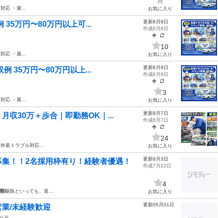
対応 ・屋…
お気に入り
更新8月8日
35万円〜80万円以上可...
作成8月8日
10
対応 ・屋…
お気に入り
更新8月8日
 35万円〜80万円以上...
作成8月8日
3
対応 ・屋…
お気に入り
更新8月7日
収30万＋歩合｜即勤務OK｜...
作成8月7日
24
・外装トラブル対応…
お気に入り
更新8月3日
募集！！2名採用枠有り！経験者優遇！
作成7月22日
4
獣
駆除といっても、直…
お気に入り
更新05月01日
業/未経験歓迎
社員