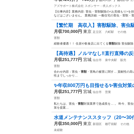
アズサポート株式会社
スポンサー：求人ボックス
【仕事内容】業務内容: 害虫・害獣駆除の<お見積もり>を
などはございません。 業務詳細: 一般住宅の害虫・害獣・
【繁忙期 高収入】害獣駆除、害虫
月収700,000円
東京
足立区
六町駅
その他
害獣
経験者優遇！！ 住居や飲食店に出てくる
害獣
駆除 害虫駆
【高待遇】ノルマなし‼︎直行直帰の
月収251,777円
宮城
仙台市
泉中央駅
販売
害獣
合わせ内容：害虫・
害獣
・害鳥の被害に関す… 貢献性の高
性までしっかり…
✨年収800万円も目指せる✨害虫対策のプ
月収251,777円
宮城
仙台市
営業
害獣
私たちは、害虫・
害獣
対策業界で急成長を… 。 昨今、害虫
策を提案…
水道メンテナンススタッフ（20〜30代
月収350,000円
東京
新宿区
都庁前駅
その他
未経験