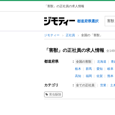
「害獣」の正社員の求人情報
都道府県選択
ジモティー
正社員
全国の「害獣」
「害獣」の正社員の求人情報
全14
都道府県
：
全国の害獣
北海道
青
栃木
群馬
愛知
岐阜
高知
福岡
佐賀
熊本
カテゴリ
：
全ての正社員
営業
土
害虫駆除