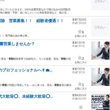
担当していただきます。100%反響営業なので飛び込みや訪問販売
害鳥の駆除・予防・追い出しといった鳥獣害対策など、個人宅...
更新7月22日
駆除 営業募集！！ 経験者優遇！！
作成7月22日
6
除！！ 専門職の為仕事が豊…
お気に入り
更新7月7日
反響営業しませんか？
作成7月7日
2
い害虫・
害獣
駆除業界で信頼性の… ランの提案、害虫・
害獣
の習
お気に入り
更新7月7日
ロフェッショナルへ👨‍💼...
作成7月7日
1
や
害獣
の問題が増加してお… せに基づき、害虫・
害獣
被害の解決
お気に入り
更新6月21日
大歓迎⭕️、未経験大歓迎⭕...
作成6月10日