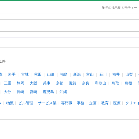
地元の掲示板 ジモティー
91件
森
岩手
宮城
秋田
山形
福島
新潟
富山
石川
福井
山梨
三重
静岡
大阪
兵庫
京都
滋賀
奈良
和歌山
鳥取
島根
大分
長崎
宮崎
鹿児島
沖縄
木
物流
ビル管理
サービス業
専門職
事務
企画
教育
医療
クリエ