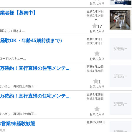
お気に入り
更新5月14日
施工業者様【募集中】
作成5月14日
17
対応をして頂きま…
お気に入り
更新5月1日
経験OK・年齢45歳前後まで）
作成5月1日
 ロードレスキュー…
お気に入り
更新5月12日
万確約！直行直帰の住宅メンテ...
作成4月28日
1
追い出し、再発防止の施工…
お気に入り
更新4月28日
万確約！直行直帰の住宅メンテ...
作成4月28日
追い出し、再発防止の施工…
お気に入り
更新05月01日
営業/未経験歓迎
社員