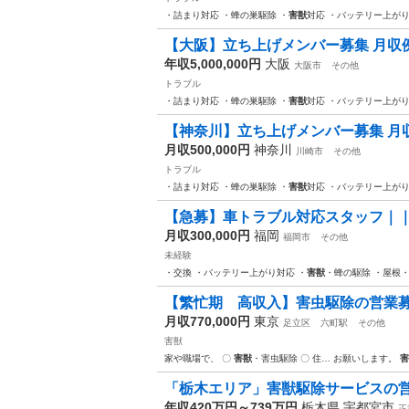
・詰まり対応 ・蜂の巣駆除 ・
害獣
対応 ・バッテリー上がり
【大阪】立ち上げメンバー募集 月収例 
年収5,000,000円
大阪
大阪市
その他
トラブル
・詰まり対応 ・蜂の巣駆除 ・
害獣
対応 ・バッテリー上がり
【神奈川】立ち上げメンバー募集 月収例
月収500,000円
神奈川
川崎市
その他
トラブル
・詰まり対応 ・蜂の巣駆除 ・
害獣
対応 ・バッテリー上がり
【急募】車トラブル対応スタッフ｜｜月
月収300,000円
福岡
福岡市
その他
未経験
・交換 ・バッテリー上がり対応 ・
害獣
・蜂の駆除 ・屋根
【繁忙期 高収入】害虫駆除の営業
月収770,000円
東京
足立区
六町駅
その他
害獣
家や職場で、 〇
害獣
・害虫駆除 〇 住… お願いします。
害
「栃木エリア」害獣駆除サービスの営
年収420万円～739万円
栃木県 宇都宮市
正