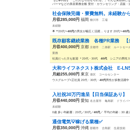
【仕事内容】「この人なら任せられる。」そんな美容師になり
パーマなどの美容業務全般 受付・カウンセリング・店販・清掃な
社会保険完備・寮費無料。未経験から
月収285,000円
福岡
柳川市
工場
未経験
🌟 **20代〜
40代
の男女が幅広く活躍… ります 20代〜
40代
既存顧客継続業務 各種PR業務 【
月収400,000円
京都
京都市
二条駅
ルートセー
業務
社員だった方も歓迎 ＊20代・30代
40代
シニアの男性ス
大和ライフネクスト株式会社 E-LN5
月給255,000円
東京
港区
コールセンター
ウスグループ×正社員 20代・30代・
40代
男性が多数活躍中
入社祝30万円進呈【日当保証あり】
月収440,000円
愛知
名古屋市
亀島駅
ドライバ
未経験
0歳 多い年齢層：20代／30代／
40代
／ 平均の年齢：30 歳
通信電気💡稼げる業種✅
月収350,000円
沖縄
那覇市
古島駅
生産技術