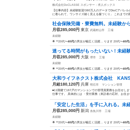
株式会社DoCLASSE
スポンサー：求人ボックス
【仕事内容】未経験歓迎!380万人のデータでDtoCアパレルの
に着られて、ワンサイズ細く見える服づくり」 これまでの開
社会保険完備・寮費無料。未経験から
月収285,000円
東京
武蔵村山市
工場
未経験
🌟 **20代〜
40代
の男女が幅広く活躍… ります 20代〜
40代
迷ってる時間がもったいない！未経験O
月収285,000円
大阪
堺市
工場
未経験
🌟 **20代〜
40代
の男女が幅広く活躍… ります 20代〜
40代
大和ライフネクスト株式会社 KANSAI2
月給180,120円
兵庫
明石市
マンション管理
■11階建て167戸のマンションでの管理員業務をお任せし
仕事です。 具体的には ・受付業務（来訪者の応対、お住まい
「安定した生活」を手に入れる。未経
月収285,000円
新潟
糸魚川市
工場
未経験
🌟 **20代〜
40代
の男女が幅広く活躍… ります 20代〜
40代