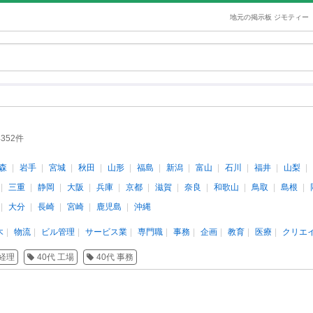
地元の掲示板 ジモティー
4352件
森
岩手
宮城
秋田
山形
福島
新潟
富山
石川
福井
山梨
三重
静岡
大阪
兵庫
京都
滋賀
奈良
和歌山
鳥取
島根
大分
長崎
宮崎
鹿児島
沖縄
木
物流
ビル管理
サービス業
専門職
事務
企画
教育
医療
クリエ
 経理
40代 工場
40代 事務