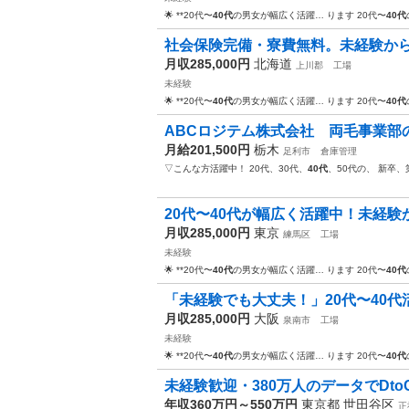
🌟 **20代〜
40代
の男女が幅広く活躍… ります 20代〜
40代
社会保険完備・寮費無料。未経験から
月収285,000円
北海道
上川郡
工場
未経験
🌟 **20代〜
40代
の男女が幅広く活躍… ります 20代〜
40代
ABCロジテム株式会社 両毛事業部の
月給201,500円
栃木
足利市
倉庫管理
▽こんな方活躍中！ 20代、30代、
40代
、50代の、 新卒
20代〜40代が幅広く活躍中！未経験
月収285,000円
東京
練馬区
工場
未経験
🌟 **20代〜
40代
の男女が幅広く活躍… ります 20代〜
40代
「未経験でも大丈夫！」20代〜40代
月収285,000円
大阪
泉南市
工場
未経験
🌟 **20代〜
40代
の男女が幅広く活躍… ります 20代〜
40代
未経験歓迎・380万人のデータでDto
年収360万円～550万円
東京都 世田谷区
正