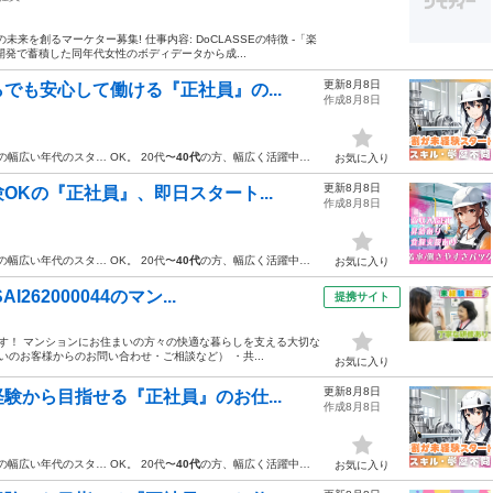
未来を創るマーケター募集! 仕事内容: DoCLASSEの特徴 -「楽
発で蓄積した同年代女性のボディデータから成...
更新8月8日
でも安心して働ける『正社員』の...
作成8月8日
の幅広い年代のスタ… OK。 20代〜
40代
の方、幅広く活躍中…
お気に入り
更新8月8日
Kの『正社員』、即日スタート...
作成8月8日
の幅広い年代のスタ… OK。 20代〜
40代
の方、幅広く活躍中…
お気に入り
62000044のマン...
提携サイト
ます！ マンションにお住まいの方々の快適な暮らしを支える大切な
のお客様からのお問い合わせ・ご相談など） ・共...
お気に入り
更新8月8日
験から目指せる『正社員』のお仕...
作成8月8日
の幅広い年代のスタ… OK。 20代〜
40代
の方、幅広く活躍中…
お気に入り