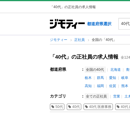
「40代」の正社員の求人情報
都道府県選択
ジモティー
正社員
全国の「40代」
「40代」の正社員の求人情報
全12
都道府県
：
全国の40代
北海道
青
栃木
群馬
愛知
岐阜
高知
福岡
佐賀
熊本
カテゴリ
：
全ての正社員
営業
土
50代
40代
40代 医療事務
40代