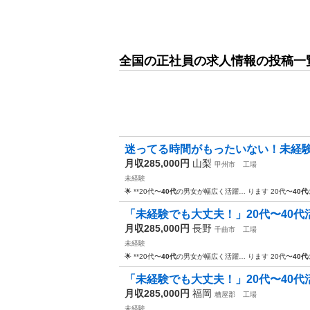
全国の正社員の求人情報の投稿一
迷ってる時間がもったいない！未経験O
月収285,000円
山梨
甲州市
工場
未経験
🌟 **20代〜
40代
の男女が幅広く活躍… ります 20代〜
40代
「未経験でも大丈夫！」20代〜40代
月収285,000円
長野
千曲市
工場
未経験
🌟 **20代〜
40代
の男女が幅広く活躍… ります 20代〜
40代
「未経験でも大丈夫！」20代〜40代
月収285,000円
福岡
糟屋郡
工場
未経験