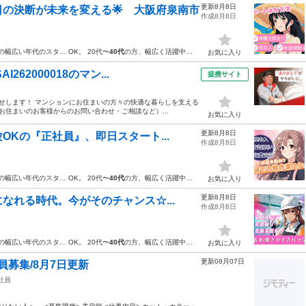
更新8月8日
の決断が未来を変える🌟 大阪府泉南市
作成8月8日
の幅広い年代のスタ… OK。 20代〜
40代
の方、幅広く活躍中…
お気に入り
62000018のマン...
提携サイト
任せします！ マンションにお住まいの方々の快適な暮らしを支える
お住まいのお客様からのお問い合わせ・ご相談など）...
お気に入り
更新8月8日
Kの『正社員』、即日スタート...
作成8月8日
の幅広い年代のスタ… OK。 20代〜
40代
の方、幅広く活躍中…
お気に入り
更新8月8日
なれる時代。今がそのチャンス☆...
作成8月8日
の幅広い年代のスタ… OK。 20代〜
40代
の方、幅広く活躍中…
お気に入り
更新08月07日
員募集/8月7日更新
社員