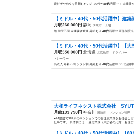
責任者や独立を目指したい方 20代〜
40代
活躍中！ 未経験
【ミドル・40代・50代活躍中】建築資
月収260,000円
静岡
伊東市
工場
給 学歴不問 未経験者歓迎 昇給あり
40代
活躍中 研修制度充
【ミドル・40代・50代活躍中】【大
月収350,000円
北海道
北広島市
ドライバー
トレーラー
高収入 年齢不問 シフト制 昇給あり
40代
活躍中 50代活躍
大和ライフネクスト株式会社 SYUTOK
月給133,750円
神奈川
川崎市
マンション管理
■24階建て389戸のマンションでの管理員業務をお任せし
仕事です。 具体的には ・受付業務（来訪者の応対、お住まい
【ミドル・40代・50代活躍中】【60