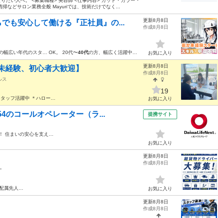
たい人へ。 <募集職種> 美容師 <仕事内容> カット・カラー・
どサロン業務全般 Mayuriでは、技術だけでなく...
更新8月8日
でも安心して働ける『正社員』の...
作成8月8日
の幅広い年代のスタ… OK。 20代〜
40代
の方、幅広く活躍中…
お気に入り
更新8月8日
未経験、初心者大歓迎】
作成8月8日
ルス
19
タッフ活躍中 ＊ハロー…
お気に入り
4のコールオペレーター（ラ...
提携サイト
！ 住まいの安心を支え…
お気に入り
更新8月8日
作成8月8日
ー
 配属先人…
お気に入り
更新8月8日
作成8月8日