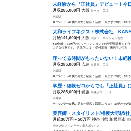
未経験から『正社員』デビュー！今日
月収285,000円
大阪
泉南市
工場
未経験
🌟 **20代〜
40代
の男女が幅広く活躍… ります 20代〜
40代
大和ライフネクスト株式会社 KANSAI2
月給141,600円
大阪
大阪市
マンション管理
■39階建て389戸のタワーマンションでの管理員業務をお
大切な仕事です。 具体的には ・受付業務（来訪者の応対、
迷ってる時間がもったいない！未経験O
月収285,000円
広島
安芸郡
工場
未経験
🌟 **20代〜
40代
の男女が幅広く活躍… ります 20代〜
40代
学歴・経験ゼロからでも『正社員』に
月収285,000円
愛媛
八幡浜市
工場
未経験
🌟 **20代〜
40代
の男女が幅広く活躍… ります 20代〜
40代
美容師・スタイリスト/相模大野駅/社
月給30万円～50万円
神奈川県 相模原市
正
MAYURI
スポンサー：求人ボックス