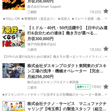
月収356,000円
株式会社Smart Support
三郷駅
7月22日
★日払いOK ★寮費無料（規定あり） ★高収入 ★スピード就業（最短
翌日） ■ お仕事例 ・半導体部品のマシンオペレーター ・自動車の組
埼玉
三郷市
三郷駅
工場
未経験
【ミドル・40代・50代活躍中】【日中のみ運
立や部品の加工 ・電子部品の検査 ・化粧品の梱包や仕分け ...
行&自分ための連休】働き方が選べる…
月収300,000円
瀬戸内陸運株式会社
三郷市
7月19日
【日中のみ運行&自分ための連休】働き方が選べるトラックドライバー
【応募先企業名】瀬戸内陸運株式会社 【雇用形態】正社員 【職種】ド
埼玉
三郷市
ドライバー
50代
株式会社ダスキンプロダクト東関東のダスキ
ライバー・宅配 【応募資格】 ・日本語ネイティブレベルの方に限る
ン工場の洗浄・機械オペレーター 【完全…
【仕事内容】 ＼準中型免許...
月給256,200円
株式会社ダスキンプロダクト東関東
7月9日
提携サイト
三郷市
■ダスキンのマットやモップを洗浄する大型機械のオペレーター業務か
らスタートします。 【具体的な業務内容】 ・機械オペレーション・洗
埼玉
三郷市
その他
株式会社テクノ・サービス マニュファクチ
浄作業：回収されたマットやモップを巨大な洗濯機に投入し、 タッ
ャリング【埼玉県】の製造スタッフ（組立…
チパネルでスイッチを操作。洗...