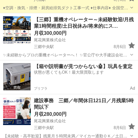
♦空調・換気・排煙・厨房給排気ダクト工事一式 ♦仕事内容♦ 全国空調
ダクト工事一式。 ダクトの吊り込み作業。 アウトレット、ショッピ
埼玉
三郷市
八潮駅
その他
ダクト
【三郷】重機オペレーター～未経験歓迎/月残
ングモール、店舗、ビル等のテナント工事。 ♦勤務地 関東全域、特に
業1時間程度/土日祝休み/将来的にス…
都心で たまに 出張...
月収300,000円
尾花興業株式会社
三郷中央駅
8月6日
✨未経験からプロの重機オペレーターへ！ ✨官公庁や大手建設会社と
取引の安定企業 ✨土日祝休/月残業1時間程で働きやすい！ ✅希望に合
埼玉
三郷市
三郷中央駅
その他
【箱や説明書が見つからない🤖】玩具を査定
わせて目指せるキャリアアップへの道 当社では、経験を積みながら一
状態が悪くてもOK！最大限買取します
歩ずつ 成...
Ad
プリフラ
建設事務 三郷／年間休日121日／月残業5時
間以下
月収280,000円
尾花興業株式会社
三郷中央駅
8月6日
【未経験・高卒歓迎】残業月５時間未満／マイカー通勤ＯＫ／土日祝