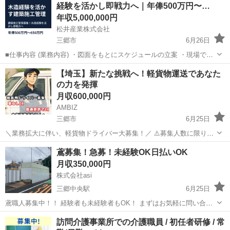
経験を活かし即戦力へ｜年俸500万円〜…
工事中の各...
年収5,000,000円
松井産業株式会社
三郷市
6月26日
■仕事内容 (業務内容) ・図面をもとにスケジュールの立案 ・現場で工
程や品質・安全の管理 ・進捗確認・調整 ・お客様への引き渡し
埼玉
三郷市
土木
未経験
【埼玉】新たな挑戦へ！軽貨物運送であなた
など <入社後の流れ> ・経験が浅い方 →まずは数棟、先輩スタッフ
の⼒を発揮
と...
月収600,000円
AMBIZ
三郷市
6月25日
＼業務拡大に伴い、軽貨物ドライバー大募集！／ ⚠️募集人数に限りが
ございます⚠️ 【勤務地】 埼玉県三郷市花和田 -------------------- 【報酬】
埼玉
三郷市
物流
業務
鳶募集！急募！未経験OK日払いOK
月収目安25〜60万円 ※稼働日数や担当コー...
月収350,000円
株式会社asi
三郷中央駅
6月25日
鳶職人募集中！！ 経験者も未経験者もOK！ まずはお気軽に問い合わ
せからお願いします😃 現場 東京 埼玉 千葉 給与 未経験者13000〜 経
埼玉
三郷市
三郷中央駅
鳶職
足場
訪問介護事業所での介護職員 / 初任者研修 / 常
験者16000〜 未経験者でもやる気考慮します😀 事務所 埼玉県草加市