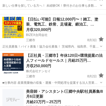
新しい仕事を探している方へ！ 未経験OK！寮付きのお仕事も多数！
日払い・週払いも相談可能！ 「すぐ働きたい」 「住む場所も一緒に探
埼玉
三郷市
工場
未経験
したい」 「今より収入を増やしたい」 そんな方におすすめのお仕事を
【日払い可能】日報12,000円〜！雑工、塗
ご...
装、電気工、鉄骨、足場鳶、鍛治工、…
月収320,000円
BIZEX合同会社
三郷市
8月3日
正社員募集！バイト募集！協力会社募集！ 茨城県内、福島県、千葉
県、埼玉県、東京、神奈川県、その他、全国の方募集中です。 出張も
埼玉
三郷市
その他
協力会社
【正社員・三郷市】年休120日×環境提案の法
希望できます。寮完備！！ 業種はプラントメンテナンス、配管、電気
人フィールドセールス｜月給25万円…
工事、鳶鍛冶、塗装、足場、鉄骨...
月収250,000円
株式会社ナンセイ
三郷市
8月2日
■仕事内容 産業廃棄物の収集・運搬・中間処理を提案する法人営業職
です。 未経験の方も安心してスタートできるよう、既存顧客の引き継
埼玉
三郷市
営業
未経験
美容師・アシスタント/三郷中央駅/社員募集/8
ぎから始め、 少しずつステップアップしていただきます。 ≪仕事の流
月6日更新
れ≫ ■STEP...
月給23万円～25万円