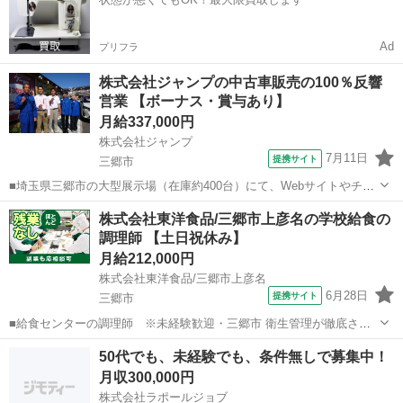
万円 （事務経験・能力によ...
Ad
プリフラ
株式会社ジャンプの中古車販売の100％反響
営業 【ボーナス・賞与あり】
月給337,000円
株式会社ジャンプ
7月11日
提携サイト
三郷市
■埼玉県三郷市の大型展示場（在庫約400台）にて、Webサイトやチラ
シを見て来店されたお客様への接客・販売・提案をお任せします。 テ
埼玉
三郷市
販売
株式会社東洋食品/三郷市上彦名の学校給食の
レアポや飛び込みは一切ない「完全反響スタイル」です。 ＜具体的な
調理師 【土日祝休み】
業務＞ ご案内：受付から引...
月給212,000円
株式会社東洋食品/三郷市上彦名
6月28日
提携サイト
三郷市
■給食センターの調理師 ※未経験歓迎・三郷市 衛生管理が徹底され
た給食センター内での、調理業務となります。大勢のスタッフと共
埼玉
三郷市
調理師
50代でも、未経験でも、条件無しで募集中！
に、作業分担をしながら、決められた時間の中で、「バリエーション
月収300,000円
豊かな給食」を作っていきます。集団給...
株式会社ラポールジョブ