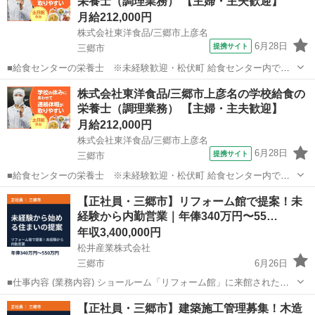
栄養士（調理業務） 【主婦・主夫歓迎】
仕事です！ 【仕事内容詳細】 給食...
月給212,000円
株式会社東洋食品/三郷市上彦名
6月28日
提携サイト
三郷市
■給食センターの栄養士 ※未経験歓迎・松伏町 給食センター内で調
理全般のお仕事をお任せいたします。たくさんのスタッフと共に、決
埼玉
三郷市
栄養士
株式会社東洋食品/三郷市上彦名の学校給食の
められた時間の中、毎日の元気と美味しい笑顔を作っていくお仕事で
栄養士（調理業務） 【主婦・主夫歓迎】
す！ 【仕事内容詳細】 給食調理...
月給212,000円
株式会社東洋食品/三郷市上彦名
6月28日
提携サイト
三郷市
■給食センターの栄養士 ※未経験歓迎・松伏町 給食センター内で調
理全般のお仕事をお任せいたします。たくさんのスタッフと共に、決
埼玉
三郷市
栄養士
【正社員・三郷市】リフォーム館で提案！未
められた時間の中、毎日の元気と美味しい笑顔を作っていくお仕事で
経験から内勤営業｜年俸340万円〜55…
す！ 【仕事内容詳細】 給食調理...
年収3,400,000円
松井産業株式会社
三郷市
6月26日
■仕事内容 (業務内容) ショールーム「リフォーム館」に来館されたお
客様や、 当社で建築した住宅にお住まいの方向けに、 リフォームのご
埼玉
三郷市
営業
未経験
【正社員・三郷市】建築施工管理募集！木造
案内をします。 ・お客様対応・プランのご提案 ・積算・各種手配 ・