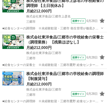
株式会社東洋食品/三郷市上彦名の学校給食の
月収目安25〜60万円 ※稼働日数や担当コー...
調理師 【土日祝休み】
月給212,000円
株式会社東洋食品/三郷市上彦名
6月28日
提携サイト
三郷市
■給食センターの調理師 ※未経験歓迎・三郷市 衛生管理が徹底され
た給食センター内での、調理業務となります。大勢のスタッフと共
埼玉
三郷市
調理師
株式会社東洋食品/三郷市の学校給食の栄養士
に、作業分担をしながら、決められた時間の中で、「バリエーション
（調理業務） 【残業ほぼなし】
豊かな給食」を作っていきます。集団給...
月給212,000円
株式会社東洋食品/三郷市
6月28日
提携サイト
三郷市
■給食センターの栄養士 ※未経験歓迎・三郷市鷹野 給食センター内
で調理全般のお仕事をお任せいたします。たくさんのスタッフと共
埼玉
三郷市
栄養士
株式会社東洋食品/三郷市の学校給食の調理師
に、決められた時間の中、毎日の元気と美味しい笑顔を作っていくお
【制服貸与】
仕事です！ 【仕事内容詳細】 給食...
月給212,000円
株式会社東洋食品/三郷市
6月28日
提携サイト
三郷市
■給食センターの調理師 ※未経験歓迎・三郷市鷹野 給食センター内
で調理全般のお仕事をお任せいたします。たくさんのスタッフと共