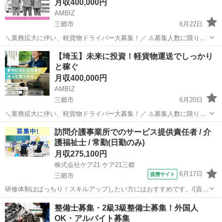
月収400,000円
AMBIZ
三郷市
6月22日
＼業務拡大に伴い、軽貨物ドライバー大募集！／ ⚠️募集人数に限りが
ございます⚠️ 【勤務地】 埼玉県三郷市インター南3-4-1 --------------------
埼玉
三郷市
物流
業務
【埼玉】未来に投資！軽貨物運送でしっかり
【報酬】 月収目安25〜40万円 ※稼働...
と稼ぐ
月収400,000円
AMBIZ
三郷市
6月20日
＼業務拡大に伴い、軽貨物ドライバー大募集！／ ⚠️募集人数に限りが
ございます⚠️ 【勤務地】 三郷市インター南3-4-1 -------------------- 【報
埼玉
三郷市
ドライバー
業務
訪問介護事業所でのサービス提供責任者 / 介
酬】 月収目安25〜50万円 ※稼働日数や...
護福祉士 / 常勤(日勤のみ)
月収275,100円
株式会社ケア21 ケア21三郷
6月17日
提携サイト
三郷市
研修体制はばっちり！スキルアップしたい方にはおすすめです。/[資格
取得制度有り] 働きながら資格取得が目指せる！(初任者研修・実務者
埼玉
三郷市
介護福祉士
整備士募集・2級3級整備士募集！外国人
研修・介護福祉士)/定年65歳以上 【施設名】 株式会社ケア21 ケア21
OK・アルバイト募集
三郷 【勤務地...