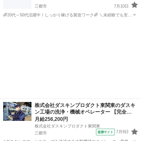
三郷市
7月10日
🌈20代～50代活躍中！しっかり稼げる製造ワーク🌈 ＼未経験でも安心
スタート！高時給で安定収入を実現✨／ 【お仕事内容】 製造補助スタ
埼玉
三郷市
機械
未経験
ッフを募集します！ 難しい作業は一切ナシ！稼げるお仕事です💪 ・...
株式会社ダスキンプロダクト東関東のダスキ
ン工場の洗浄・機械オペレーター 【完全…
月給256,200円
株式会社ダスキンプロダクト東関東
7月9日
提携サイト
三郷市