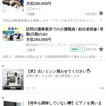
月収200,000円
◯◯オート
三郷駅
6月19日
今回は自動車整備士を募集します！ブランクある方でもサポートしま
すので問題ありませんのでお気軽にご応募ください。 試用期間3ヶ月
埼玉
三郷市
三郷駅
その他
整備士
訪問介護事業所での介護職員 / 初任者研修 / 常
間は月20万円ですが、試用期間後は出来高により上がりますので25
勤(日勤のみ)
万〜40万円も可能です。 ２級、3...
月収260,000円
株式会社ケアリッツ・アンド・パートナーズ ケアリッツ三郷中央
6月17日
提携サイト
三郷市
高収入・高時給も目指せます！/[資格取得制度有り] 働きながら資格取
得が目指せる！(初任者研修・実務者研修・介護福祉士)/20代・30代が
埼玉
三郷市
介護福祉士
活躍できる！ 【施設名】 株式会社ケアリッツ・アンド・パートナーズ
ケアリッツ三郷中...
【求】古いミシン買わせてください🖐️
状態が悪くてもOK！最大限買取します
Ad
プリフラ
【何年も調律していない🎹】ピアノを買いま