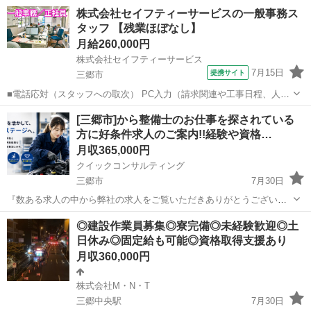
株式会社セイフティーサービスの一般事務ス
タッフ 【残業ほぼなし】
月給260,000円
株式会社セイフティーサービス
7月15日
提携サイト
三郷市
■電話応対（スタッフへの取次） PC入力（請求関連や工事日程、人員
配置などのスケジュール入力） 入出金（小口）管理、書類・帳簿整
埼玉
三郷市
一般事務
[三郷市]から整備士のお仕事を探されている
理、他経理補助、 銀行・郵便局への記帳その他業務 ■月給26万円～28
方に好条件求人のご案内!!経験や資格…
万円 （事務経験・能力によ...
月収365,000円
クイックコンサルティング
三郷市
7月30日
『数ある求人の中から弊社の求人をご覧いただきありがとうございま
す!!』 全国に様々な求人を5万件以上取り扱っておりご希望条件やご状
埼玉
三郷市
その他
整備士
◎建設作業員募集◎寮完備◎未経験歓迎◎土
況に応じてマッチしそうな求人をご案内いたします!! 応募前に相談だ
日休み◎固定給も可能◎資格取得支援あり
けしてみたい方やどんな求...
月収360,000円
株式会社M・N・T
三郷中央駅
7月30日