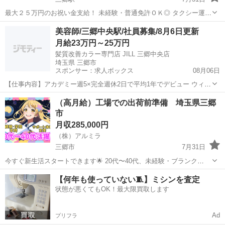
最大２５万円のお祝い金支給！ 未経験・普通免許ＯＫ◎ タクシー運転
手募集【正社員】 🚖 スマホ配車アプリ「ＧＯ」導入で効率営業！
埼玉
三郷市
三郷駅
ドライバー
未経験
美容師/三郷中央駅/社員募集/8月6日更新
👨‍👩‍👧‍👦 幅広い世代・女性も活躍中の安定企業！ 💰 ２種免許取得支
月給23万円～25万円
援・生活...
髪質改善カラー専門店 JILL 三郷中央店
埼玉県 三郷市
スポンサー：求人ボックス
08月06日
【仕事内容】アカデミー週5×完全週休2日で平均1年でデビュー ウィッ
ク代無料 月給23万円 <募集職種> 美容師 <仕事内容> <仕事内容> ・受
正社員
（高月給）工場での出荷前準備 埼玉県三郷
付・接客・施術を中心としたサロン内業務全般 <施術内訳> ・カット
市
50% ・カラー8...
月収285,000円
（株）アルミラ
三郷市
7月31日
今すぐ新生活スタートできます🌟 20代〜40代、未経験・ブランク
OK！ 〇●LINEからの応募が可能になりました♪●〇 下記URLよりお友
埼玉
三郷市
工場
未経験
【何年も使っていない🧵】ミシンを査定
達登録をお願いします☆ URL: https://lin.ee...
状態が悪くてもOK！最大限買取します
Ad
プリフラ