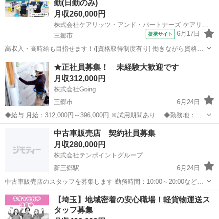
勤(日勤のみ)
現場へ...
月収260,000円
株式会社ケアリッツ・アンド・パートナーズ ケアリッツ三郷中央
6月17日
提携サイト
三郷市
高収入・高時給も目指せます！/[資格取得制度有り] 働きながら資格取
得が目指せる！(初任者研修・実務者研修・介護福祉士)/20代・30代が
埼玉
三郷市
介護福祉士
★正社員募集！ 未経験大歓迎です
活躍できる！ 【施設名】 株式会社ケアリッツ・アンド・パートナーズ
月収312,000円
ケアリッツ三郷中...
株式会社Going
三郷市
6月24日
◆給与 月給：312,000円～396,000円 ※試用期間あり ◆勤務地：東
京都足立区南花畑2-27-5 （最寄駅：つくばエクスプレス線 六町駅） 就
埼玉
三郷市
その他
社員募集
中古車販売店 契約社員募集
業場所は東京都内を中心に埼玉県・神奈川県・千葉県の新築住...
月収280,000円
株式会社テンポイントグループ
新三郷駅
6月24日
中古車販売店のスタッフを募集します 勤務時間：10:00～20:00など時
間応相談 週5日～休日等応相談 年齢不問 月給28万円～ 主な仕事内容
埼玉
三郷市
新三郷駅
その他
販売店
【埼玉】地域密着の安⼼職場！軽貨物運送ス
①来客対応 ②車の簡単な整備 ③中古車売買及等に関わる...
タッフ募集