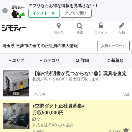
アプリならお得な情報を見逃さない！
インストール
アプリで開く
埼玉県
検索
ログイン
投稿
埼玉県 三郷市の全ての正社員の求人情報
人気キーワード
エリア
カテゴリ
詳細
新着順
【箱や説明書が見つからない🤖】玩具を査定
状態が悪くてもOK！最大限買取します
Ad
プリフラ
♦空調ダクト正社員募集♦
月収500,000円
株式会社 SAD 杉本空調
八潮駅
8月6日