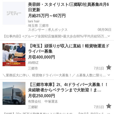
ございます⚠️ 【勤務地】 三郷市インター南3-4-1 -------------------- 【報
埼玉
三郷市
物流
業務
美容師・スタイリスト/三郷駅/社員募集/8月6
酬】 月収目安25〜45万円 ※稼働日数や...
日更新
月給25万円～60万円
lani hair
埼玉県 三郷市
スポンサー：求人ボックス
08月06日
【仕事内容】<グループ全国92店舗展開>最大歩合80%/平均月給55万/
インボイス負担なし <募集職種> 美容師 <仕事内容> スタイリスト ・
正社員
【埼玉】頑張りが収⼊に直結！軽貨物運送ド
新規客、顧客に接客、技術サービス提供 ・雑誌撮影、ヘアショー参加
ライバー募集
・その他、付随する業...
月収400,000円
AMBIZ
三郷市
7月1日
＼業務拡大に伴い、軽貨物ドライバー大募集！／ ⚠️募集人数に限りが
ございます⚠️ 【勤務地】 埼玉県三郷市インター南3-4-1 --------------------
埼玉
三郷市
ドライバー
業務
【三郷市車庫】2t、4tドライバー大募集！！
【報酬】 月収目安25〜40万円 ※稼働...
未経験者からベテランまで大歓迎！ま…
月収250,000円
有限会社 中塚運送
三郷駅
7月1日