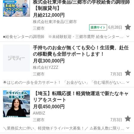
株式会社東洋食品/三郷市の学校給食の調理師
【制服貸与】
月給212,000円
株式会社東洋食品/三郷市
6月28日
提携サイト
三郷市
■給食センターの調理師 ※未経験歓迎・三郷市鷹野 給食センター内
で調理全般のお仕事をお任せいたします。たくさんのスタッフと共
埼玉
三郷市
調理師
手持ちのお金が無くても安心！生活費、赴任
に、決められた時間の中、毎日の元気と美味しい笑顔を作っていくお
の移動費も全部サポートします！
仕事です！ 【仕事内容詳細】 給食...
月収300,000円
株式会社YZZZ
三郷市
7月3日
🌟はじめの一歩を全力サポート！ 「お金がない」「住む場所がない」
「今すぐ働きたい」 そんなあなたを全力で応援します💪 ＼生活・仕
埼玉
三郷市
工場
社会保険
【埼玉】転職応援！軽貨物運送で新たなキャ
事・住まい、すべてサポート体制万全！／ 💼募集職種（全国の大手工
リアをスタート
場でのお仕事） 🔧...
月収450,000円
AMBIZ
三郷市
7月3日
＼業務拡大に伴い、軽貨物ドライバー大募集！／ ⚠️募集人数に限りが