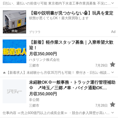
日払い、週払いの前借り可能 東京都内下水道工事作業員募集 不況に左
右されない安定した公共工事のお仕事です。 東京都内の老朽化した下
埼玉
三郷市
三郷中央駅
その他
30万
【箱や説明書が見つからない🤖】玩具を査定
水道管更生工事です。 正社員雇用、公共工事ですので安定収入がほし
状態が悪くてもOK！最大限買取します
い方にも安心です！ ...
Ad
プリフラ
【新着】軽作業スタッフ募集｜入寮希望大歓
迎！
月収350,000円
ハタリンク株式会社
三郷市
7月29日
🔥【新着求人】未経験から月収35万円も可能！ 寮付き・日払い相談
OK！ 新しいお仕事を探している方を募集しています！ 「すぐ働きた
埼玉
三郷市
工場
未経験
未経験OK💠一般事務・トラック運行管理補助
い」 「住む場所も一緒に探したい」 「未経験からしっかり稼ぎたい」
💠 📍埼玉／三郷📍車・バイク通勤OK…
そ...
月収350,000円
非公開
三郷市
7月28日
仕事内容 ≪売上600億円以上の成長企業≫ ・競合の参入障壁が高い事