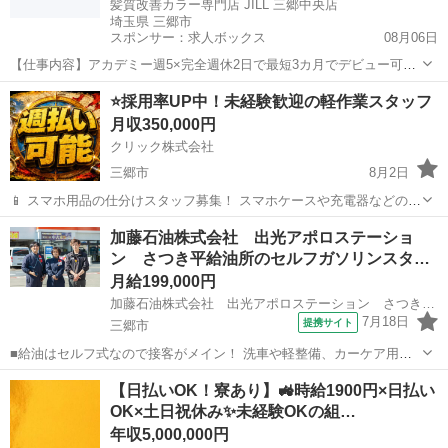
髪質改善カラー専門店 JILL 三郷中央店
埼玉県 三郷市
スポンサー：求人ボックス
08月06日
【仕事内容】アカデミー週5×完全週休2日で最短3カ月でデビュー可能
ウィック代無料!月給23万円 <募集職種> 美容師 <仕事内容> <仕事内容
正社員
⭐採用率UP中！未経験歓迎の軽作業スタッフ
> ・受付・接客・施術を中心としたサロン内業務全般 <施術内訳> ・
月収350,000円
カット50% ・カ...
クリック株式会社
三郷市
8月2日
📱 スマホ用品の仕分けスタッフ募集！ スマホケースや充電器などの仕
分け・検品を行うシンプルなお仕事です♪
埼玉
三郷市
その他
未経験
加藤石油株式会社 出光アポロステーショ
━━━━━━━━━━━━━━━━ 📲 ご応募はこちら（24時間受付
ン さつき平給油所のセルフガソリンスタ
中） https://lin.ee/...
ン…
月給199,000円
加藤石油株式会社 出光アポロステーション さつき平給油所
7月18日
提携サイト
三郷市
■給油はセルフ式なので接客がメイン！ 洗車や軽整備、カーケア用品
のご案内などをお願いします♪ 〇例えば… ・軽整備作業 （オイル・タ
埼玉
三郷市
その他
【日払いOK！寮あり】🚜時給1900円×日払い
イヤ・バッテリー交換など） ・車検の受付やご案内 ・カー用品のご提
OK×土日祝休み✨未経験OKの組…
案や販売 ・カーコーティ...
年収5,000,000円