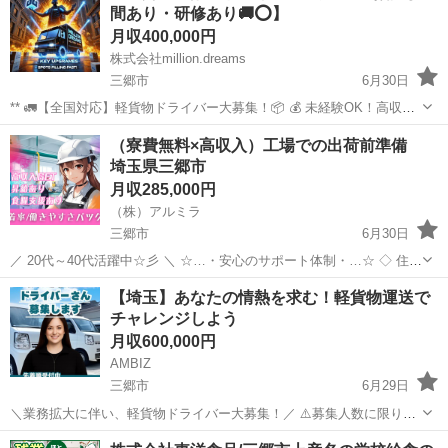
間あり・研修あり🚚⭕️】
月収400,000円
株式会社million.dreams
三郷市
6月30日
** 🚛【全国対応】軽貨物ドライバー大募集！📦 💰 未経験OK！高収入
も可能！ 🚚 全国チャーター便 × ネット通販配送で安定した仕事量！
埼玉
三郷市
ドライバー
未経験
（寮費無料×高収入）工場での出荷前準備
🏠 直行直帰OK！ライフスタイルに合わせて働ける！ 📢 業務拡大につ
埼玉県三郷市
き、新規ド...
月収285,000円
（株）アルミラ
三郷市
6月30日
／ 20代～40代活躍中☆彡 ＼ ☆…・安心のサポート体制・…☆ ◇ 住ま
いの心配ゼロ！ ◇ • 個室1R完全無料！ • 即日入寮OK！など ◇ 所持金
埼玉
三郷市
工場
未経験
【埼玉】あなたの情熱を求む！軽貨物運送で
ゼロでもスタートできる！ ...
チャレンジしよう
月収600,000円
AMBIZ
三郷市
6月29日
＼業務拡大に伴い、軽貨物ドライバー大募集！／ ⚠️募集人数に限りが
ございます⚠️ 【勤務地】 埼玉県三郷市花和田 -------------------- 【報酬】
埼玉
三郷市
物流
業務