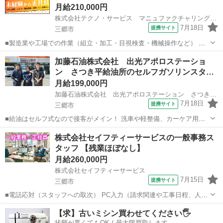
月給210,000円
株式会社テクノ・サービス マニュファクチャリング【埼玉県】
7月18日
提携サイト
三郷市
■製造業や工場での作業（組立・加工・目視検査・機械操作など） 具
体的には・・・ 製品に不備がないか目視チェック 部品を機械にセット
埼玉
三郷市
倉庫管理
加藤石油株式会社 出光アポロステーショ
してボタン操作などなど 複雑な作業や力仕事はほとんどなく覚えやす
ン さつき平給油所のセルフガソリンスタ
いものばかり！ 未経験の方...
ン…
月給199,000円
加藤石油株式会社 出光アポロステーション さつき平給油所
7月18日
提携サイト
三郷市
■給油はセルフ式なので接客がメイン！ 洗車や軽整備、カーケア用品
のご案内などをお願いします♪ 〇例えば… ・軽整備作業 （オイル・タ
埼玉
三郷市
その他
株式会社セイフティーサービスの一般事務ス
イヤ・バッテリー交換など） ・車検の受付やご案内 ・カー用品のご提
タッフ 【残業ほぼなし】
案や販売 ・カーコーティ...
月給260,000円
株式会社セイフティーサービス
7月15日
提携サイト
三郷市
■電話応対（スタッフへの取次） PC入力（請求関連や工事日程、人員
配置などのスケジュール入力） 入出金（小口）管理、書類・帳簿整
埼玉
三郷市
一般事務
【求】古いミシン買わせてください🖐️
理、他経理補助、 銀行・郵便局への記帳その他業務 ■月給26万円～28
状態が悪くてもOK！最大限買取します