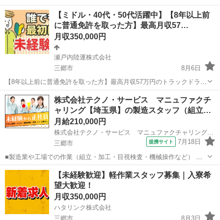
休み／出退勤時間は柔軟に調整可能です！ ■仕事内容 建設現場を支え
埼玉
三郷市
三郷中央駅
営業事務
【ミドル・40代・50代活躍中】【8年以上前
る事務のお仕事です。具体的には下記のような業務を行っていただき
に普通免許を取った方】最高月収57…
ます。 ・グリーンサイト...
月収350,000円
瀬戸内陸運株式会社
三郷市
8月6日
【8年以上前に普通免許を取った方】最高月収57万円のトラックドライ
バー 【応募先企業名】瀬戸内陸運株式会社 【雇用形態】正社員 【職
埼玉
三郷市
ドライバー
トラック
株式会社テクノ・サービス マニュファクチ
種】ドライバー・宅配 【応募資格】 ・日本語ネイティブレベルの方に
ャリング【埼玉県】の製造スタッフ（組立…
限る【仕事内容】 ※あな...
月給210,000円
株式会社テクノ・サービス マニュファクチャリング【埼玉県】
7月18日
提携サイト
三郷市
■製造業や工場での作業（組立・加工・目視検査・機械操作など） 具
体的には・・・ 製品に不備がないか目視チェック 部品を機械にセット
埼玉
三郷市
倉庫管理
【未経験歓迎】軽作業スタッフ募集｜入寮希
してボタン操作などなど 複雑な作業や力仕事はほとんどなく覚えやす
望大歓迎！
いものばかり！ 未経験の方...
月収350,000円
ハタリンク株式会社
三郷市
8月3日