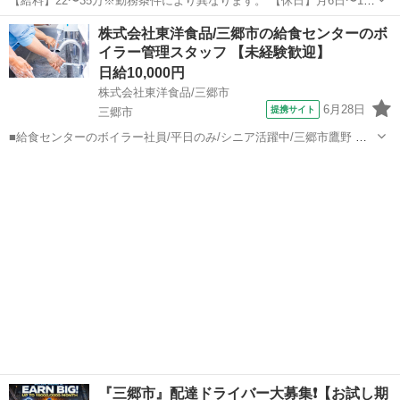
【給料】22〜35万※勤務条件により異なります。 【休日】月6日〜10
日、年間105日、年末、夏季休暇、有給休暇、慶弔休暇、産休/育休
埼玉
三郷市
三郷駅
ドライバー
社員
株式会社東洋食品/三郷市の給食センターのボ
【業務内容】 ・カーゴ台車での輸送、パレット（リフト）輸送、バラ
イラー管理スタッフ 【未経験歓迎】
積み卸し等 【会社案内】...
日給10,000円
株式会社東洋食品/三郷市
6月28日
提携サイト
三郷市
■給食センターのボイラー社員/平日のみ/シニア活躍中/三郷市鷹野 給
食センターのボイラー業務は、毎日楽しみに待っている子供たちの給
埼玉
三郷市
マンション管理
食を調理する上で、無くてはならない存在の、大切なおシゴトです。
【仕事内容詳細】 ボイラー...
『三郷市』配達ドライバー大募集❗️【お試し期