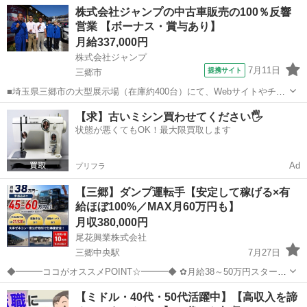
業で堅調成長を実現。 ・内装解体の総合マネジメントから中間処理ま
埼玉
三郷市
その他
未経験
株式会社ジャンプの中古車販売の100％反響
での トータルサービスを一気通貫で提供出来る、 数少ない企業で
営業 【ボーナス・賞与あり】
す。 ☆未...
月給337,000円
株式会社ジャンプ
7月11日
提携サイト
三郷市
■埼玉県三郷市の大型展示場（在庫約400台）にて、Webサイトやチラ
シを見て来店されたお客様への接客・販売・提案をお任せします。 テ
埼玉
三郷市
販売
【求】古いミシン買わせてください🖐️
レアポや飛び込みは一切ない「完全反響スタイル」です。 ＜具体的な
状態が悪くてもOK！最大限買取します
業務＞ ご案内：受付から引...
Ad
プリフラ
【三郷】ダンプ運転手【安定して稼げる×有
給ほぼ100%／MAX月60万円も】
月収380,000円
尾花興業株式会社
三郷中央駅
7月27日
◆━━━ココがオススメPOINT☆━━━◆ ✿月給38～50万円スター
ト！固定月給制 ✿賞与2回＆入社お祝い金10万円支給 ✿未経験歓迎！
埼玉
三郷市
三郷中央駅
ドライバー
【ミドル・40代・50代活躍中】【高収入を諦
20代〜50代の方が活躍中 ＜新着！お仕事内容をご紹介＞━━━━✿ ...