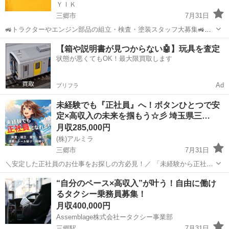
ＹＩＫ
三郷市
7月31日
🚜トラクターやエンジン部品の組立・検査・塗装スタッフ大募集🚜
「モノづくりに携わってみたい」「安定した高時給で働きたい」そん
埼玉
三郷市
技術
未経験
【箱や説明書が見つからない🤖】玩具を査定
な方にピッタリのお仕事です😊 ✅お仕事内容（詳しく紹介します！）
状態が悪くてもOK！最大限買取します
広〜い工場内で、ト...
Ad
プリフラ
未経験でも『正社員』へ！ボタンひとつで安
定×高収入の未来を掴もう☆彡 埼玉県三…
月収285,000円
(株)アルミラ
三郷市
7月31日
＼安定した正社員のお仕事をお探しの方必見！／ 「未経験から正社員
になれる？」 「すぐに働ける仕事が知りたい！」 「長期安定の職場で
埼玉
三郷市
工場
未経験
“自分のペース×高収入”が叶う！自由に働け
働きたい！」 ⇒ そんなアナタにピッタリの正社員求人をご紹介！ ...
るタクシー乗務員募集！
月収400,000円
Assemblage株式会社ータクシー事業部
三郷駅
7月31日