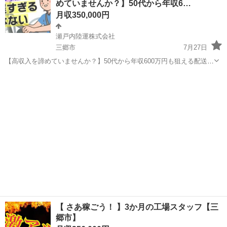
めていませんか？】50代から年収6…
月収350,000円
瀬戸内陸運株式会社
三郷市
7月27日
【高収入を諦めていませんか？】50代から年収600万円も狙える配送ド
ライバー 【応募先企業名】瀬戸内陸運株式会社 【雇用形態】正社員
埼玉
三郷市
ドライバー
未経験
【職種】ドライバー・宅配 【応募資格】 ・日本語ネイティブレベルの
方に限る【仕事内容】 ...
【 さあ稼ごう！ 】3か月の工場スタッフ【三
郷市】