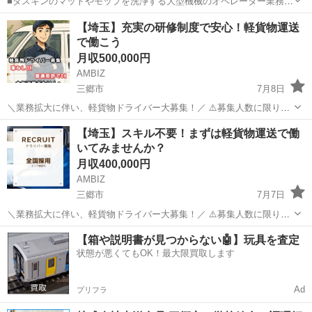
■ダスキンのマットやモップを洗浄する大型機械のオペレーター業務か
らスタートします。 【具体的な業務内容】 ・機械オペレーション・洗
埼玉
三郷市
その他
【埼玉】充実の研修制度で安⼼！軽貨物運送
浄作業：回収されたマットやモップを巨大な洗濯機に投入し、 タッ
で働こう
チパネルでスイッチを操作。洗...
月収500,000円
AMBIZ
三郷市
7月8日
＼業務拡大に伴い、軽貨物ドライバー大募集！／ ⚠️募集人数に限りが
ございます⚠️ 【勤務地】 埼玉県三郷市花和田 -------------------- 【報酬】
埼玉
三郷市
ドライバー
業務
【埼玉】スキル不要！まずは軽貨物運送で働
月収目安25〜50万円 ※稼働日数や担当コー...
いてみませんか？
月収400,000円
AMBIZ
三郷市
7月7日
＼業務拡大に伴い、軽貨物ドライバー大募集！／ ⚠️募集人数に限りが
ございます⚠️ 【勤務地】 埼玉県三郷市インター南3-4-1 --------------------
埼玉
三郷市
物流
業務
【箱や説明書が見つからない🤖】玩具を査定
【報酬】 月収目安25〜40万円 ※稼働...
状態が悪くてもOK！最大限買取します
Ad
プリフラ