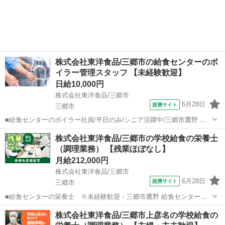
埼玉
三郷市
調理師
に、決められた時間の中、毎日の元気と美味しい笑顔を作っていくお
仕事です！ 【仕事内容詳細】 給食...
株式会社東洋食品/三郷市の給食センターのボ
イラー管理スタッフ 【未経験歓迎】
日給10,000円
株式会社東洋食品/三郷市
6月28日
提携サイト
三郷市
■給食センターのボイラー社員/平日のみ/シニア活躍中/三郷市鷹野 給
食センターのボイラー業務は、毎日楽しみに待っている子供たちの給
埼玉
三郷市
マンション管理
株式会社東洋食品/三郷市の学校給食の栄養士
食を調理する上で、無くてはならない存在の、大切なおシゴトです。
（調理業務） 【残業ほぼなし】
【仕事内容詳細】 ボイラー...
月給212,000円
株式会社東洋食品/三郷市
6月28日
提携サイト
三郷市
■給食センターの栄養士 ※未経験歓迎・三郷市鷹野 給食センター内
で調理全般のお仕事をお任せいたします。たくさんのスタッフと共
埼玉
三郷市
栄養士
株式会社東洋食品/三郷市上彦名の学校給食の
に、決められた時間の中、毎日の元気と美味しい笑顔を作っていくお