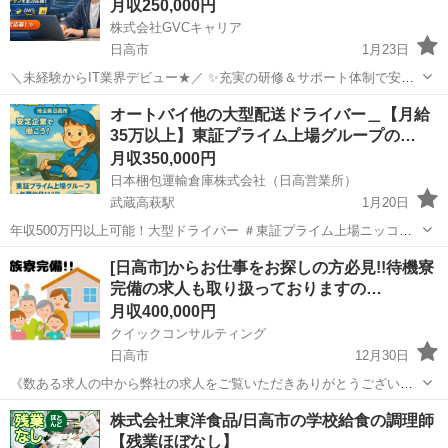
月収250,000円
株式会社GVCキャリア
日高市
1月23日
＼未経験からIT業界デビュー★／ ✨充実の研修＆サポート体制で安心
スタート！ ✨土日祝休み＆年間休日120日以上 ┗プライベートも大切
埼玉
日高市
IT
未経験
オートバイ他の大型配送ドライバー＿【月給
にできる環境◎ ✧ 働きやすいポイント多数 ✧ ・残業ほぼなし！オ
35万以上】東証プライム上場グループの…
ン...
月収350,000円
日本梱包運輸倉庫株式会社（日高営業所）
武蔵高萩駅
1月20日
年収500万円以上可能！大型ドライバー ＃東証プライム上場ニッコン
HDグループ ＃未経験OK ＃月給35万円以上 ＃賞与年2回 ＃週休2日制
埼玉
日高市
武蔵高萩駅
ドライバー
業務
[日高市]からお仕事をお探しの方必見!!待機寮
＃バイク好き必見 ________________________...
完備の求人も取り扱っておりますの…
月収400,000円
クイックコンサルティング
日高市
12月30日
《数ある求人の中から弊社の求人をご覧いただきありがとうございま
す!!》 全国に様々な求人を取り扱っておりご希望条件やご状況に応じ
埼玉
日高市
その他
交代勤務
株式会社東洋食品/日高市の学校給食の調理師
てマッチしそうな求人をご案内いたします!! 応募前に相談だけしてみ
【残業ほぼなし】
たい方やどんな求人があるか...