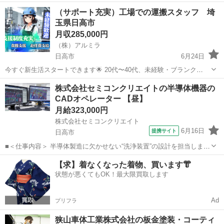
ート営業（正社員） ✨【まずはここだけ！】この求人の3大魅力 --------
埼玉
日高市
営業
未経験
（サポート充実）工場での運搬スタッフ 埼
------------------------------------ ...
玉県日高市
月収285,000円
（株）アルミラ
日高市
6月24日
今すぐ新生活スタートできます🌟 20代〜40代、未経験・ブランク
OK！ 〇●LINEからの応募が可能になりました♪●〇 下記URLよりお友
埼玉
日高市
工場
未経験
株式会社セミコンクリエイトの半導体機器の
達登録をお願いします☆ URL: https://lin.ee...
CADオペレーター 【昼】
月給323,000円
株式会社セミコンクリエイト
6月16日
提携サイト
日高市
■＜仕事内容＞ 半導体製造に欠かせない“洗浄装置”の設計を担当しま
す。 具体的には… ・2D／3D CADを使った機械設計 （装置本体・
埼玉
日高市
CAD
【求】着なくなった着物、買います👘
部品・治具など） ・配管・水流・薬液の流れ を考慮したレイアウト設
状態が悪くてもOK！最大限買取します
計 ・顧客仕様（サ...
Ad
プリフラ
狭山車体工業株式会社の板金塗装・コーティ