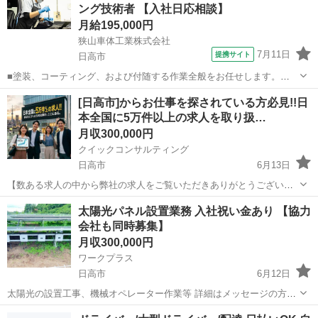
ング技術者 【入社日応相談】
月給195,000円
狭山車体工業株式会社
7月11日
提携サイト
日高市
■塗装、コーティング、および付随する作業全般をお任せします。
【具体的には…】 ■塗装前の下地処理（汚れ落とし、成型、研磨な
埼玉
日高市
機械
[日高市]からお仕事を探されている方必見!!日
ど） ■マスキング作業 ■パーツの分解・組付・塗装・コーティング・
本全国に5万件以上の求人を取り扱…
表面処理 ‥手掛ける製品...
月収300,000円
クイックコンサルティング
日高市
6月13日
【数ある求人の中から弊社の求人をご覧いただきありがとうございま
す!!】 全国に様々な求人を5万件以上取り扱っておりご希望条件やご状
埼玉
日高市
その他
太陽光パネル設置業務 入社祝い金あり 【協力
況に応じてマッチしそうな求人をご案内いたします!! 応募前に相談だ
会社も同時募集】
けしてみたい方やどんな求...
月収300,000円
ワークプラス
日高市
6月12日
太陽光の設置工事、機械オペレーター作業等 詳細はメッセージの方で
説明させていただきます。 応募資格 ・普通免許必須（大型免許あれば
埼玉
日高市
土木
太陽光パネル