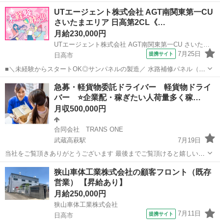
UTエージェント株式会社 AGT南関東第一CU
さいたまエリア 日高第2CL《…
月給230,000円
UTエージェント株式会社 AGT南関東第一CU さいたまエリア 日高第2CL《JAPL1-PC》
7月25日
提携サイト
日高市
■＼未経験からスタートOK◎サンパネルの製造／ 水路補修パネル（サ
ンパネル）を製造している工場でのお仕事です！ ☆未経験OK♪ 製造現
埼玉
日高市
工場
急募・軽貨物委託ドライバー 軽貨物ドライ
場での経験のある方も大歓迎です♪ ＜具体的には…＞ ■機械で混ぜら
バー ⭐️企業配・稼ぎたい人荷量多く稼…
れている原料の手...
月収500,000円
合同会社 TRANS ONE
武蔵高萩駅
7月19日
当社をご覧頂きありがとうございます 最後までご覧頂けると嬉しいで
す。 その他のエリアも随時募集中なので お気軽にお問い合わせ下さい
埼玉
日高市
武蔵高萩駅
ドライバー
未経験
狭山車体工業株式会社の顧客フロント（既存
⭐️当社は組み合わせ配送はしておりません！ もっと詳しくチェック！
営業） 【昇給あり】
☆☆☆☆☆☆☆☆☆☆☆...
月給250,000円
狭山車体工業株式会社
7月11日
提携サイト
日高市