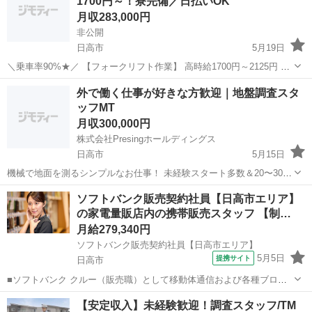
1700円～！寮完備／日払いOK
月収283,000円
非公開
日高市
5月19日
＼乗車率90%★／ 【フォークリフト作業】 高時給1700円～2125円 寮
完備＆日・週払いOK！！ 資格を活かして【残業ナシ】で稼げる◎ ＜
埼玉
日高市
工場
未経験
外で働く仕事が好きな方歓迎｜地盤調査スタ
＜20代～40代活躍中＞＞ ―――――――――――...
ッフMT
月収300,000円
株式会社Presingホールディングス
日高市
5月15日
機械で地面を測るシンプルなお仕事！ 未経験スタート多数＆20〜30代
活躍中🔥 ■仕事内容 ・現場で地盤調査 ・結果をPC入力（30分程度）
埼玉
日高市
土木
未経験
ソフトバンク販売契約社員【日高市エリア】
※1日2〜4件／直行直帰OK ■休み 土日祝休み／年間休日12...
の家電量販店内の携帯販売スタッフ 【制…
月給279,340円
ソフトバンク販売契約社員【日高市エリア】
5月5日
提携サイト
日高市
■ソフトバンク クルー（販売職）として移動体通信および各種ブロー
ドバンドサービスの提案・販売をお任せします。 【具体的な業務内
埼玉
日高市
その他
【安定収入】未経験歓迎！調査スタッフ/TM
容】 ・スマートフォンなどの販売 ・新規加入やプラン変更の事務手続