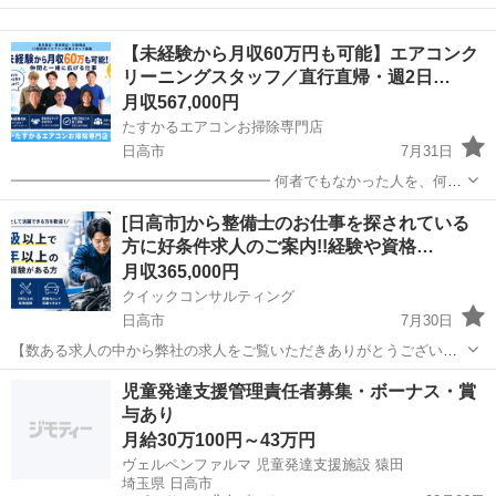
（規定あり） ★スピード就業（最短翌日） ★LINE面談OK ★タトゥー
埼玉
日高市
高麗川駅
その他
単純作業
相談可 ■ お仕事例 ・アパートの清掃 ・医薬品の梱包...
【未経験から月収60万円も可能】エアコンク
リーニングスタッフ／直行直帰・週2日…
月収567,000円
たすかるエアコンお掃除専門店
日高市
7月31日
━━━━━━━━━━━━━━━━━━ 何者でもなかった人を、何者
かにする。 ━━━━━━━━━━━━━━━━━━ 埼玉県日高市エリ
埼玉
日高市
その他
未経験
[日高市]から整備士のお仕事を探されている
アで、 エアコンクリーニングスタッフを募集します。 未経験から月収
方に好条件求人のご案内!!経験や資格…
60...
月収365,000円
クイックコンサルティング
日高市
7月30日
【数ある求人の中から弊社の求人をご覧いただきありがとうございま
す!!】 全国に様々な求人を5万件以上取り扱っておりご希望条件やご状
埼玉
日高市
その他
整備士
児童発達支援管理責任者募集・ボーナス・賞
況に応じてマッチしそうな求人をご案内いたします!! 応募前に相談だ
与あり
けしてみたい方やどんな求...
月給30万100円～43万円
ヴェルペンファルマ 児童発達支援施設 猿田
埼玉県 日高市