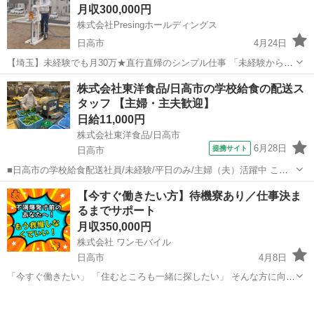
月収300,000円
き ・その他、各種商品・サービ...
株式会社Presingホールディングス
日高市
4月24日
【埼玉】未経験でも月30万★直行直帰のシンプル仕事 「未経験から月
30万円スタート」 やることはシンプル。 機械で地面を測るだけの仕事
埼玉
日高市
測量
株式会社東洋食品/日高市の学校給食の配送ス
です。 現在のスタッフは 20〜30代中心＆ほぼ未経験スタート。 ...
タッフ 【主婦・主夫歓迎】
日給11,000円
株式会社東洋食品/日高市
6月28日
提携サイト
日高市
■日高市の学校給食配送社員/未経験/平日のみ/主婦（夫）活躍中 こど
も達が楽しみにしている給食を作り、届ける仕事です。大勢のスタッ
埼玉
日高市
配送
【今すぐ働きたい方】待機寮あり／仕事決ま
フが関わり、作業を分担。配送ルートも決まっており、毎日決まった
るまでサポート
時間に届ける仕事なので、覚えや...
月収350,000円
株式会社 ワンモバイル
日高市
4月8日
「今すぐ働きたい」 「住むところも一緒に探したい」 そんな方に向け
たお仕事をご紹介しています。 ◆ こんな方におすすめ ・すぐに働き
埼玉
日高市
物流
未経験
たい ・寮付きの仕事を探している ・所持金が少ない／今月が厳しい