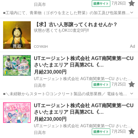
7月26日
提携サイト
日高市
■工場内にて、青果物（ゴボウを主とした野菜）の加工及び包装業務
（袋・箱・パック詰め）をお願いします。 ★業界の知識は一切不要 業
埼玉
日高市
工場
【求】古い人形譲ってくれませんか？
務はスタッフが親切・丁寧に指導します。 安心してスタートできる環
状態が悪くてもOK🙆‍♀️査定0円‼️
境を整えてお待ちしています。 ※...
Ad
COYASH
UTエージェント株式会社 AGT南関東第一CU
さいたまエリア 日高第2CL《…
月給230,000円
UTエージェント株式会社 AGT南関東第一CU さいたまエリア 日高第2CL《JAPM1-PC》
7月25日
提携サイト
日高市
■＼未経験からスタート◎コンクリート製品の成形業務／ 電線を地中
に埋める、コンクリートの箱のような製品の成形業務！ ＜具体的に
埼玉
日高市
工場
UTエージェント株式会社 AGT南関東第一CU
は…＞ 1）ライン成型 ◆外枠に電線が通る為の穴や、ネジなどを設置
さいたまエリア 日高第2CL《…
（レンチなどを使用）する ...
月給230,000円
UTエージェント株式会社 AGT南関東第一CU さいたまエリア 日高第2CL《JAPL1-PC》
7月25日
提携サイト
日高市