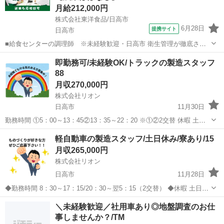
月給212,000円
株式会社東洋食品/日高市
6月28日
提携サイト
日高市
■給食センターの調理師 ※未経験歓迎・日高市 衛生管理が徹底され
た給食センター内での、調理業務となります。大勢のスタッフと共
埼玉
日高市
調理師
即勤務可/未経験OK/トラックの製造スタッフ
に、作業分担をしながら、決められた時間の中で、「バリエーション
88
豊かな給食」を作っていきます。集団給...
月収270,000円
株式会社リオン
日高市
11月30日
勤務時間 ①5：00～13：45②13：35～22：20 ※①②2交替 休暇 土日
休み※職場カレンダーによる 長期休暇（夏季、GW、年末年始） 月給
埼玉
日高市
工場
未経験
軽自動車の製造スタッフ/土日休み/寮あり/15
28万円～ ※経験・能力を考慮して決定します ...
月収265,000円
株式会社リオン
日高市
11月28日
◆勤務時間 8：30～17：15/20：30～翌5：15（2交替） ◆休暇 土日休
み※職場カレンダーによる 長期休暇（夏季、GW、年末年始） ◆月給
埼玉
日高市
工場
社会保険
＼未経験歓迎／社用車あり◎地盤調査のお仕
26万5000円～ ※経験・能力を考慮して決定します...
事しませんか？/TM