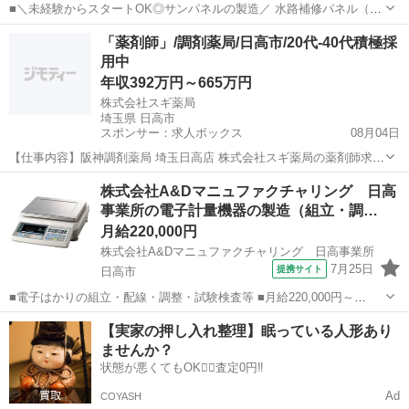
■＼未経験からスタートOK◎サンパネルの製造／ 水路補修パネル（サ
ンパネル）を製造している工場でのお仕事です！ ☆未経験OK♪ 製造現
埼玉
日高市
工場
「薬剤師」/調剤薬局/日高市/20代-40代積極採
場での経験のある方も大歓迎です♪ ＜具体的には…＞ ■機械で混ぜら
用中
れている原料の手...
年収392万円～665万円
株式会社スギ薬局
埼玉県 日高市
スポンサー：求人ボックス
08月04日
【仕事内容】阪神調剤薬局 埼玉日高店 株式会社スギ薬局の薬剤師求人
正社員 調剤薬局 更新日:2026年06月18日 求人番号:10162458 <埼玉県
正社員
株式会社A&Dマニュファクチャリング 日高
日高市>大手法人が母体 年収600万円台も目指せます!調剤薬局でのお
事業所の電子計量機器の製造（組立・調…
仕事 給...
月給220,000円
株式会社A&Dマニュファクチャリング 日高事業所
7月25日
提携サイト
日高市
■電子はかりの組立・配線・調整・試験検査等 ■月給220,000円～
320,000円（経験・能力による） 試用期間3ヶ月（同条件） ■8:30～
埼玉
日高市
工場
【実家の押し入れ整理】眠っている人形あり
17:30（内、休憩時間60分）
ませんか？
状態が悪くてもOK🙆‍♀️査定0円‼️
Ad
COYASH