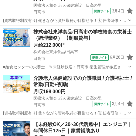
医療法人和会 老人保健施設 日高の里
3月4日
提携サイト
日高市
[資格取得制度有り] 働きながら資格取得が目指せる！(初任者研修・実
務者研修・介護福祉士)/看護師24時間常駐/働きながら資格取得が目指
埼玉
日高市
介護福祉士
株式会社東洋食品/日高市の学校給食の栄養士
せる！(初任者研修・実務者研修・介護福祉士)/住み込み寮完備/託児所
（調理業務） 【制服貸与】
完備でひとり親・シン...
月給212,000円
株式会社東洋食品/日高市
6月28日
提携サイト
日高市
■給食センターの栄養士 ※未経験歓迎・日高市 衛生管理が徹底され
た給食センター内での、調理業務となります。大勢のスタッフと共
埼玉
日高市
栄養士
介護老人保健施設での介護職員 / 介護福祉士 /
に、作業分担をしながら、決められた時間の中で、「バリエーション
常勤(日勤+夜勤)
豊かな給食」を作っていきます。集団給...
月収198,000円
医療法人和会 老人保健施設 日高の里
3月4日
提携サイト
日高市
[資格取得制度有り] 働きながら資格取得が目指せる！(初任者研修・実
務者研修・介護福祉士)/看護師24時間常駐/働きながら資格取得が目指
埼玉
日高市
介護福祉士
【未経験OK／20~30代活躍中】エンジニア｜
せる！(初任者研修・実務者研修・介護福祉士)/住み込み寮完備/託児所
年間休日125日｜家賃補助あり
完備でひとり親・シン...