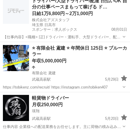
ドライバー/大型ドライバー/配達 日払いOK 自
尚可） ・長期出張可能な方（寮完備） 給与 月給 300000円〜 資格保
分の仕事ペースまもって稼げる ド…
持者の場合（電気...
日給1万6,800円～2万1,000円
株式会社アズスタッフ
埼玉県 日高市
スポンサー：求人ボックス
08月01日
【仕事内容】<職種> [正]ドライバー・運転手、大型ドライバー、配
達・配送・宅配便 <雇用形態> 正社員 <給与> [正]日給16,800円～
正社員
⭐️ 有限会社 鳶建 ⭐️ 年間休日 125日 ⭐️ ブルーカ
21,000円 交通費:一部支給 交通費規定支給(500～1000円/1日) <収入イ
ラー
メ...
年収5,000,000円
有限会社 鳶建
武蔵高萩駅
5月29日
https://tobikenz.com/recruit/ https://instagram.com/tobiken407
埼玉
日高市
武蔵高萩駅
鳶職
軽貨物ドライバー
月収250,000円
瑛翔
武蔵高萩駅
5月20日
仕事内容 企業様への配送業務をお任せします。主に荷物の積み込み・