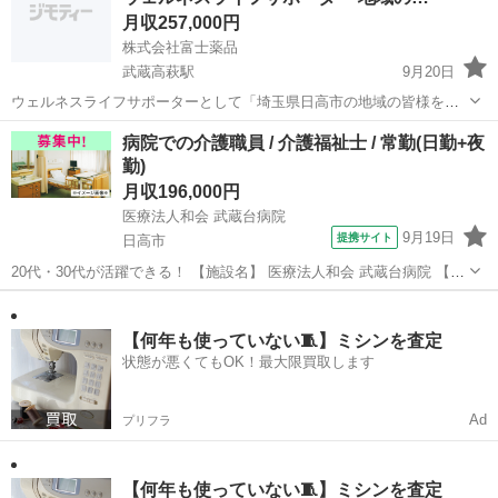
月収257,000円
株式会社富士薬品
武蔵高萩駅
9月20日
ウェルネスライフサポーターとして「埼玉県日高市の地域の皆様を支
える健康増進普及スタッフ」を自治体と話し合った結果、募集を決定
埼玉
日高市
武蔵高萩駅
その他
社員
病院での介護職員 / 介護福祉士 / 常勤(日勤+夜
いたしました。 埼玉県日高市の健康寿命を延ばし、健康の質を高める
勤)
お仕事を未経験から始めてみませ...
月収196,000円
医療法人和会 武蔵台病院
9月19日
提携サイト
日高市
20代・30代が活躍できる！ 【施設名】 医療法人和会 武蔵台病院 【勤
務地】 埼玉県 日高市 【アクセス】 高麗駅から徒歩7分 高麗駅/武蔵
埼玉
日高市
介護福祉士
横手駅/東吾野駅 【雇用形態】常勤(日勤+夜勤) 【募集職種】介護職員
...
【何年も使っていない🧵】ミシンを査定
状態が悪くてもOK！最大限買取します
Ad
プリフラ
【何年も使っていない🧵】ミシンを査定