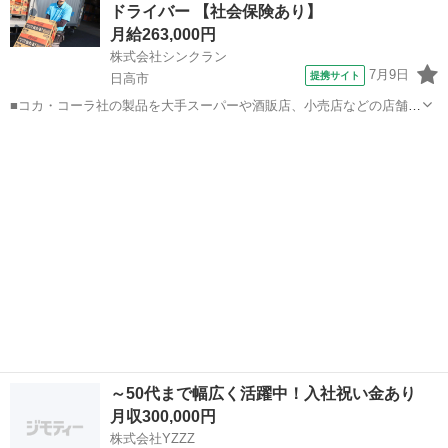
ドライバー 【社会保険あり】
す🏠 ...
月給263,000円
株式会社シンクラン
7月9日
提携サイト
日高市
■コカ・コーラ社の製品を大手スーパーや酒販店、小売店などの店舗へ
届けるルート配送をお任せします。 （1日の配送件数は20～25件程
埼玉
日高市
配送
度） 【具体的な業務内容】 ■トラックへの製品積み込み ■担当エリア
の店舗へのルート配...
～50代まで幅広く活躍中！入社祝い金あり
月収300,000円
株式会社YZZZ