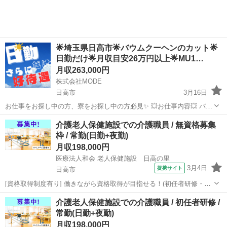
...
🌟埼玉県日高市🌟バウムクーヘンのカット🌟
日勤だけ🌟月収目安26万円以上🌟MU1…
月収263,000円
株式会社MODE
日高市
3月16日
お仕事をお探し中の方、寮をお探し中の方必見✨ 💥お仕事内容💥 バウ
ムクーヘンなど洋菓子を製造しているところでのお仕事です！ [1]計量
埼玉
日高市
その他
未経験
介護老人保健施設での介護職員 / 無資格募集
された原料を機械投入 [2]棒状に出来上がったバームクーヘンをカット
枠 / 常勤(日勤+夜勤)
...
月収198,000円
医療法人和会 老人保健施設 日高の里
3月4日
提携サイト
日高市
[資格取得制度有り] 働きながら資格取得が目指せる！(初任者研修・実
務者研修・介護福祉士)/看護師24時間常駐/働きながら資格取得が目指
埼玉
日高市
介護福祉士
介護老人保健施設での介護職員 / 初任者研修 /
せる！(初任者研修・実務者研修・介護福祉士)/住み込み寮完備/託児所
常勤(日勤+夜勤)
完備でひとり親・シン...
月収198,000円