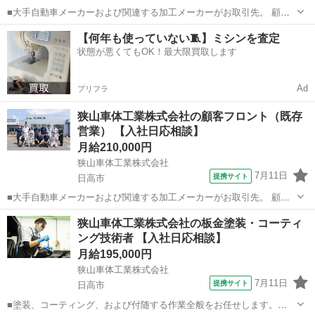
■大手自動車メーカーおよび関連する加工メーカーがお取引先。 顧客
と現場の間に立ち、塗装に関する顧客対応（受注・納品など）を行う
埼玉
日高市
代理店営業
【何年も使っていない🧵】ミシンを査定
ポジションです。 ～1日の流れ～ 午前中は見積作成や納品物の梱包・
状態が悪くてもOK！最大限買取します
出荷準備。 準備が整ったら出発...
Ad
プリフラ
狭山車体工業株式会社の顧客フロント（既存
営業） 【入社日応相談】
月給210,000円
狭山車体工業株式会社
7月11日
提携サイト
日高市
■大手自動車メーカーおよび関連する加工メーカーがお取引先。 顧客
と現場の間に立ち、塗装に関する顧客対応（受注・納品など）を行う
埼玉
日高市
代理店営業
狭山車体工業株式会社の板金塗装・コーティ
ポジションです。 ～1日の流れ～ 午前中は見積作成や納品物の梱包・
ング技術者 【入社日応相談】
出荷準備。 準備が整ったら出発...
月給195,000円
狭山車体工業株式会社
7月11日
提携サイト
日高市
■塗装、コーティング、および付随する作業全般をお任せします。