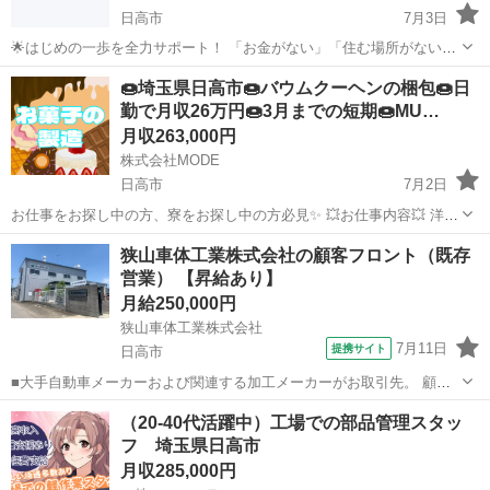
日高市
7月3日
🌟はじめの一歩を全力サポート！ 「お金がない」「住む場所がない」
「今すぐ働きたい」 そんなあなたを全力で応援します💪 ＼生活・仕
埼玉
日高市
工場
社会保険
🍩埼玉県日高市🍩バウムクーヘンの梱包🍩日
事・住まい、すべてサポート体制万全！／ 💼募集職種（全国の大手工
勤で月収26万円🍩3月までの短期🍩MU…
場でのお仕事） 🔧...
月収263,000円
株式会社MODE
日高市
7月2日
お仕事をお探し中の方、寮をお探し中の方必見✨ 💥お仕事内容💥 洋菓
子を製造しているところでのお仕事です。 [1]計量された原料の投入
埼玉
日高市
その他
未経験
狭山車体工業株式会社の顧客フロント（既存
[2]バウムクーヘンをカット [3]ラインへ流す [4]梱包、箱詰...
営業） 【昇給あり】
月給250,000円
狭山車体工業株式会社
7月11日
提携サイト
日高市
■大手自動車メーカーおよび関連する加工メーカーがお取引先。 顧客
と現場の間に立ち、塗装に関する顧客対応（受注・納品など）を行う
埼玉
日高市
代理店営業
（20-40代活躍中）工場での部品管理スタッ
ポジションです。 ～1日の流れ～ 午前中は見積作成や納品物の梱包・
フ 埼玉県日高市
出荷準備。 準備が整ったら出発...
月収285,000円