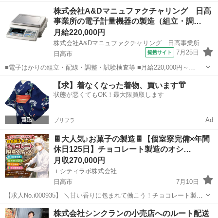
【具体的には…】 ■塗装前の下地処理（汚れ落とし、成型、研磨な
埼玉
日高市
機械
株式会社A&Dマニュファクチャリング 日高
ど） ■マスキング作業 ■パーツの分解・組付・塗装・コーティング・
事業所の電子計量機器の製造（組立・調…
表面処理 ‥手掛ける製品...
月給220,000円
株式会社A&Dマニュファクチャリング 日高事業所
7月25日
提携サイト
日高市
■電子はかりの組立・配線・調整・試験検査等 ■月給220,000円～
320,000円（経験・能力による） 試用期間3ヶ月（同条件） ■8:30～
埼玉
日高市
工場
【求】着なくなった着物、買います👘
17:30（内、休憩時間60分）
状態が悪くてもOK！最大限買取します
Ad
プリフラ
🍫大人気♪お菓子の製造🍫【個室寮完備×年間
休日125日】チョコレート製造のオシ…
月収270,000円
ｉシティラボ株式会社
日高市
7月10日
【求人No.i000935】 ＼甘い香りに包まれて働こう！チョコレート製造
のお仕事🎵／ 👉ここがポイント 🚩年間休日125日！土日休みでプライ
埼玉
日高市
その他
チョコレート
株式会社シンクランの小売店へのルート配送
ベートも充実✨ 🚩個室寮完備！エアコン・家電付きで新生活も安心で