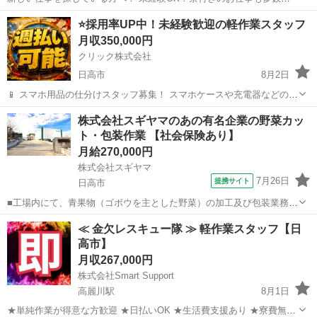
日払い・週払いも相談可能！ 「すぐ働きたい」 「住む場所も一緒に探
埼玉
日高市
工場
未経験
⭐採用率UP中！未経験歓迎の軽作業スタッフ
したい」 「今より収入を増やしたい」 そんな方におすすめのお仕事を
月収350,000円
ご...
クリック株式会社
日高市
8月2日
📱 スマホ用品の仕分けスタッフ募集！ スマホケースや充電器などの仕
分け・検品を行うシンプルなお仕事です♪
埼玉
日高市
その他
未経験
株式会社スギヤマのあの有名企業の野菜カッ
━━━━━━━━━━━━━━━━ 📲 ご応募はこちら（24時間受付
ト・包装作業 【社会保険あり】
中） https://lin.ee/...
月給270,000円
株式会社スギヤマ
7月26日
提携サイト
日高市
■工場内にて、青果物（ゴボウを主とした野菜）の加工及び包装業務
（袋・箱・パック詰め）をお願いします。 ★業界の知識は一切不要 業
埼玉
日高市
工場
≪ 金欠レスキュー隊 ≫ 軽作業スタッフ【日
務はスタッフが親切・丁寧に指導します。 安心してスタートできる環
高市】
境を整えてお待ちしています。 ※...
月収267,000円
株式会社Smart Support
高麗川駅
8月1日
★単純作業が得意な方歓迎 ★日払いOK ★生活費支援あり ★寮費無料