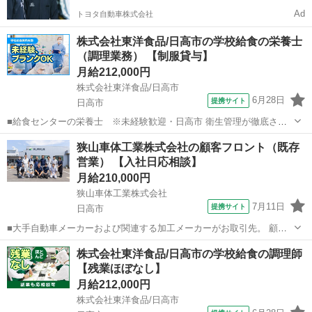
Ad
トヨタ自動車株式会社
株式会社東洋食品/日高市の学校給食の栄養士
（調理業務） 【制服貸与】
月給212,000円
株式会社東洋食品/日高市
6月28日
提携サイト
日高市
■給食センターの栄養士 ※未経験歓迎・日高市 衛生管理が徹底され
た給食センター内での、調理業務となります。大勢のスタッフと共
埼玉
日高市
栄養士
狭山車体工業株式会社の顧客フロント（既存
に、作業分担をしながら、決められた時間の中で、「バリエーション
営業） 【入社日応相談】
豊かな給食」を作っていきます。集団給...
月給210,000円
狭山車体工業株式会社
7月11日
提携サイト
日高市
■大手自動車メーカーおよび関連する加工メーカーがお取引先。 顧客
と現場の間に立ち、塗装に関する顧客対応（受注・納品など）を行う
埼玉
日高市
代理店営業
株式会社東洋食品/日高市の学校給食の調理師
ポジションです。 ～1日の流れ～ 午前中は見積作成や納品物の梱包・
【残業ほぼなし】
出荷準備。 準備が整ったら出発...
月給212,000円
株式会社東洋食品/日高市