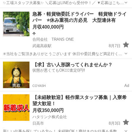
✨工場スタッフ大募集✨ ＼応募はLINEから受付中！／ ▼応募はこちら
https://lin.ee/wSdk4Ka ご登録後に簡単な内容を送っていただくだけ！
埼玉
日高市
工場
未経験
急募・軽貨物委託ドライバー 軽貨物ドライ
担当スタッフが順番にご案内いたします。 ...
バー ⭐️休み重視の方必見 大型連休有
月収400,000円
合同会社 TRANS ONE
武蔵高萩駅
8月7日
✳️当社をご覧頂きありがとうございます 休日や委託費など満足行く待
遇なので 最後までご覧頂けると嬉しいです。 サポートも充実していま
埼玉
日高市
武蔵高萩駅
ドライバー
未経験
【求】古い人形譲ってくれませんか？
すので未経験も安心です 只今 川越・日髙エリア募集中です その他の
状態が悪くてもOK🙆‍♀️査定0円‼️
エリアも随時募集中なので ...
Ad
COYASH
【未経験歓迎】軽作業スタッフ募集｜入寮希
望大歓迎！
月収350,000円
ハタリンク株式会社
日高市
8月3日
新しい仕事を探している方へ！ 未経験OK！寮付きのお仕事も多数！