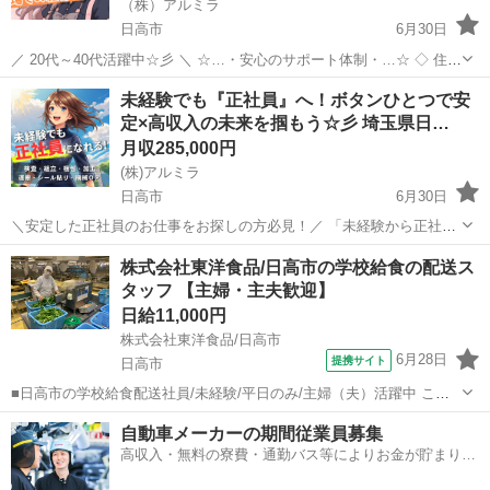
（株）アルミラ
日高市
6月30日
／ 20代～40代活躍中☆彡 ＼ ☆…・安心のサポート体制・…☆ ◇ 住ま
いの心配ゼロ！ ◇ • 個室1R完全無料！ • 即日入寮OK！など ◇ 所持金
埼玉
日高市
工場
未経験
未経験でも『正社員』へ！ボタンひとつで安
ゼロでもスタートできる！ ...
定×高収入の未来を掴もう☆彡 埼玉県日…
月収285,000円
(株)アルミラ
日高市
6月30日
＼安定した正社員のお仕事をお探しの方必見！／ 「未経験から正社員
になれる？」 「すぐに働ける仕事が知りたい！」 「長期安定の職場で
埼玉
日高市
工場
未経験
株式会社東洋食品/日高市の学校給食の配送ス
働きたい！」 ⇒ そんなアナタにピッタリの正社員求人をご紹介！ ...
タッフ 【主婦・主夫歓迎】
日給11,000円
株式会社東洋食品/日高市
6月28日
提携サイト
日高市
■日高市の学校給食配送社員/未経験/平日のみ/主婦（夫）活躍中 こど
も達が楽しみにしている給食を作り、届ける仕事です。大勢のスタッ
埼玉
日高市
配送
自動車メーカーの期間従業員募集
フが関わり、作業を分担。配送ルートも決まっており、毎日決まった
高収入・無料の寮費・通勤バス等によりお金が貯まりや
時間に届ける仕事なので、覚えや...
すい環境