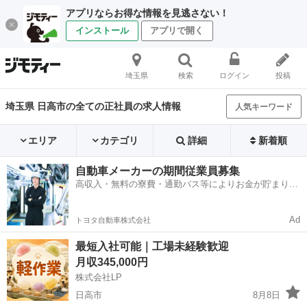
アプリならお得な情報を見逃さない！
インストール
アプリで開く
埼玉県
検索
ログイン
投稿
埼玉県 日高市の全ての正社員の求人情報
人気キーワード
エリア
カテゴリ
詳細
新着順
自動車メーカーの期間従業員募集
高収入・無料の寮費・通勤バス等によりお金が貯まりや
すい環境
Ad
トヨタ自動車株式会社
最短入社可能｜工場未経験歓迎
月収345,000円
株式会社LP
日高市
8月8日