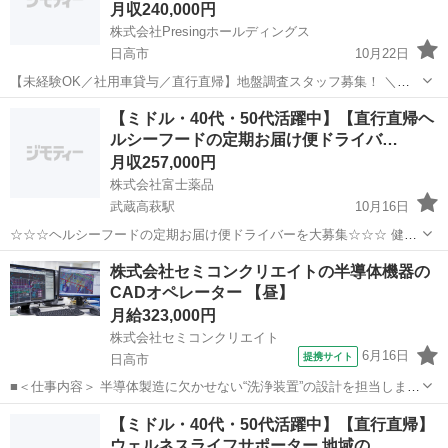
月収240,000円
株式会社Presingホールディングス
日高市
10月22日
【未経験OK／社用車貸与／直行直帰】地盤調査スタッフ募集！ ＼体
を動かすのが好きな方にピッタリ／ 住宅や建築現場の地盤調査を行う
埼玉
日高市
測量
未経験
【ミドル・40代・50代活躍中】【直行直帰ヘ
お仕事です。 社用車・調査機械・ガソリン代・ETC費用すべて会社負
ルシーフードの定期お届け便ドライバ…
担！ 未経験でも先輩が1〜1...
月収257,000円
株式会社富士薬品
武蔵高萩駅
10月16日
☆☆☆ヘルシーフードの定期お届け便ドライバーを大募集☆☆☆ 健康
志向がますます高まり、「ヘルシーフードが、いつでも家にあってほ
埼玉
日高市
武蔵高萩駅
ドライバー
未経験
株式会社セミコンクリエイトの半導体機器の
しい」というお客様の声が高まっています。とくに、足腰の弱いご高
CADオペレーター 【昼】
齢者さまや、赤ちゃんを見なけれ...
月給323,000円
株式会社セミコンクリエイト
6月16日
提携サイト
日高市
■＜仕事内容＞ 半導体製造に欠かせない“洗浄装置”の設計を担当しま
す。 具体的には… ・2D／3D CADを使った機械設計 （装置本体・
埼玉
日高市
CAD
【ミドル・40代・50代活躍中】【直行直帰】
部品・治具など） ・配管・水流・薬液の流れ を考慮したレイアウト設
ウェルネスライフサポーター 地域の…
計 ・顧客仕様（サ...