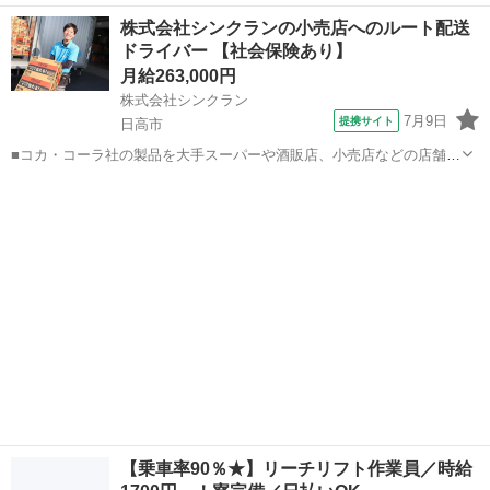
配送・納品作業となります。担当エリア内での企業配がメインなの
埼玉
日高市
武蔵高萩駅
ドライバー
未経験
株式会社シンクランの小売店へのルート配送
で、安定した仕事量があります。 未経験の方でも、先輩スタッフが丁
ドライバー 【社会保険あり】
寧にサポートするので安心してスター...
月給263,000円
株式会社シンクラン
7月9日
提携サイト
日高市
■コカ・コーラ社の製品を大手スーパーや酒販店、小売店などの店舗へ
届けるルート配送をお任せします。 （1日の配送件数は20～25件程
埼玉
日高市
配送
度） 【具体的な業務内容】 ■トラックへの製品積み込み ■担当エリア
の店舗へのルート配...
【乗車率90％★】リーチリフト作業員／時給