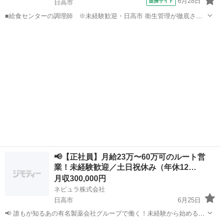
6月28日
提携サイト
日高市
■給食センターの調理師 ※未経験歓迎・日高市 衛生管理が徹底され
た給食センター内での、調理業務となります。大勢のスタッフと共
埼玉
日高市
調理師
に、作業分担をしながら、決められた時間の中で、「バリエーション
豊かな給食」を作っていきます。集団給...
📢【正社員】月給23万〜60万可のルート営
業！未経験歓迎／土日祝休み（年休12…
月収300,000円
ネビュラ株式会社
日高市
6月25日
📢 誰もが知るあの有名製薬会社グループで働く！未経験から始めるル