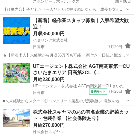
スポンサー：求人ボックス
08月06日
【仕事内容】子どもたち一人ひとりに寄り添いながら、成長を支える
仲間を募集しています! 専門知識を活かしながら、チームワークを大切
正社員
【新着】軽作業スタッフ募集｜入寮希望大歓
にし、子どもたちの「できた!」を一緒に喜べる環境です ・障がい児の
迎！
「個別支援計画」の策定 ・保護者との...
月収350,000円
ハタリンク株式会社
日高市
7月29日
🔥【新着求人】未経験から月収35万円も可能！ 寮付き・日払い相談
OK！ 新しいお仕事を探している方を募集しています！ 「すぐ働きた
埼玉
日高市
工場
UTエージェント株式会社 AGT南関東第一CU
い」 「住む場所も一緒に探したい」 「未経験からしっかり稼ぎたい」
さいたまエリア 日高第2CL《…
そ...
月給230,000円
UTエージェント株式会社 AGT南関東第一CU さいたまエリア 日高第2CL《JAPM1-PC》
7月25日
提携サイト
日高市
■＼未経験からスタート◎コンクリート製品の成形業務／ 電線を地中
に埋める、コンクリートの箱のような製品の成形業務！ ＜具体的に
埼玉
日高市
工場
株式会社スギヤマのあの有名企業の野菜カッ
は…＞ 1）ライン成型 ◆外枠に電線が通る為の穴や、ネジなどを設置
ト・包装作業 【社会保険あり】
（レンチなどを使用）する ...
月給270,000円
株式会社スギヤマ