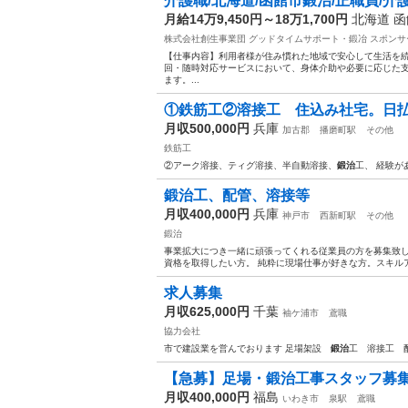
介護職/北海道/函館市鍛治/正職員/介護
月給14万9,450円～18万1,700円
北海道 
株式会社創生事業団 グッドタイムサポート・鍛冶
スポンサ
【仕事内容】利用者様が住み慣れた地域で安心して生活を続
回・随時対応サービスにおいて、身体介助や必要に応じた
ます。...
①鉄筋工②溶接工 住込み社宅。日
月収500,000円
兵庫
加古郡
播磨町駅
その他
鉄筋工
②アーク溶接、ティグ溶接、半自動溶接、
鍛治
工、 経験が
鍛治工、配管、溶接等
月収400,000円
兵庫
神戸市
西新町駅
その他
鍛治
事業拡大につき一緒に頑張ってくれる従業員の方を募集致し
資格を取得したい方。 純粋に現場仕事が好きな方。スキルア
求人募集
月収625,000円
千葉
袖ケ浦市
鳶職
協力会社
市で建設業を営んでおります 足場架設
鍛治
工 溶接工 
【急募】足場・鍛治工事スタッフ募
月収400,000円
福島
いわき市
泉駅
鳶職