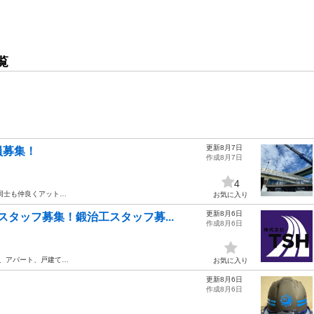
覧
更新8月7日
員募集！
作成8月7日
4
同士も仲良くアット…
お気に入り
更新8月6日
タッフ募集！鍛治工スタッフ募...
作成8月6日
舗、アパート、戸建て…
お気に入り
更新8月6日
作成8月6日