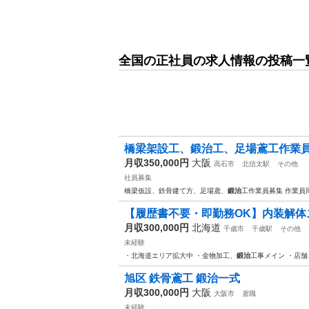
全国の正社員の求人情報の投稿一
橋梁架設工、鍛治工、足場鳶工作業
月収350,000円
大阪
高石市
北信太駅
その他
社員募集
橋梁仮設、鉄骨建て方、足場鳶、
鍛治
工作業員募集 作業員
【履歴書不要・即勤務OK】内装解体ス
月収300,000円
北海道
千歳市
千歳駅
その他
未経験
・北海道エリア拡大中 ・金物加工、
鍛治
工事メイン ・店
旭区 鉄骨鳶工 鍛治一式
月収300,000円
大阪
大阪市
鳶職
未経験