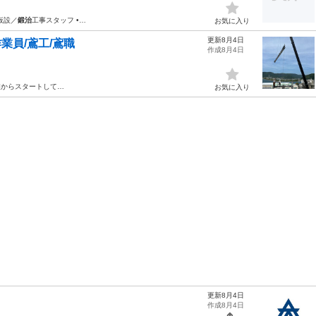
仮設／
鍛治
工事スタッフ •…
お気に入り
更新8月4日
業員/鳶工/鳶職
作成8月4日
業からスタートして…
お気に入り
更新8月4日
作成8月4日