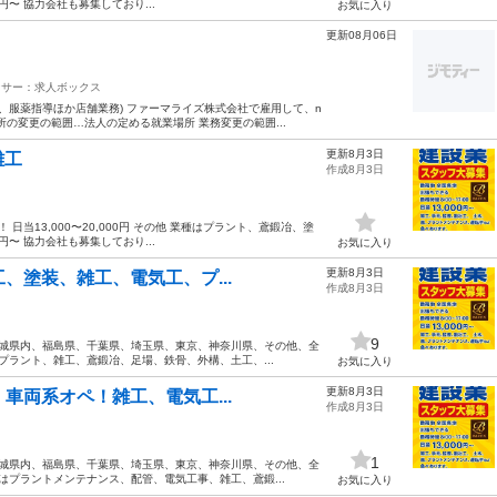
円〜 協力会社も募集しており...
お気に入り
更新08月06日
ンサー：求人ボックス
、服薬指導ほか店舗業務) ファーマライズ株式会社で雇用して、n
所の変更の範囲…法人の定める就業場所 業務変更の範囲...
更新8月3日
雑工
作成8月3日
当13,000〜20,000円 その他 業種はプラント、鳶鍛冶、塗
円〜 協力会社も募集しており...
お気に入り
更新8月3日
工、塗装、雑工、電気工、プ...
作成8月3日
9
茨城県内、福島県、千葉県、埼玉県、東京、神奈川県、その他、全
プラント、雑工、鳶鍛冶、足場、鉄骨、外構、土工、...
お気に入り
更新8月3日
、車両系オペ！雑工、電気工...
作成8月3日
1
茨城県内、福島県、千葉県、埼玉県、東京、神奈川県、その他、全
はプラントメンテナンス、配管、電気工事、雑工、鳶鍛...
お気に入り