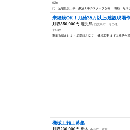
鍛治
に、足場仮設工事・
鍛治
工事のスタッフを募… 職種：足場
未経験OK！月給35万以上/建設現場作
月収350,000円
鹿児島
鹿児島市
その他
未経験
重量物据え付け ・足場組み立て ・
鍛治
工事 まずは補助作
機械工雑工募集
月収230,000円
栃木
小山市
鳶職