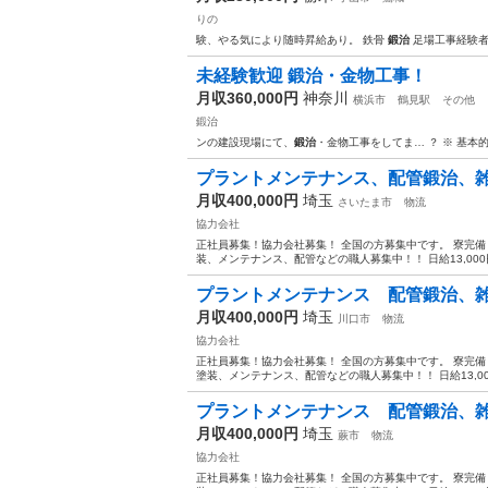
りの
験、やる気により随時昇給あり。 鉄骨
鍛治
足場工事経験者
未経験歓迎 鍛治・金物工事！
月収360,000円
神奈川
横浜市
鶴見駅
その他
鍛治
ンの建設現場にて、
鍛治
・金物工事をしてま… ？ ※ 基本
プラントメンテナンス、配管鍛治、
月収400,000円
埼玉
さいたま市
物流
協力会社
正社員募集！協力会社募集！ 全国の方募集中です。 寮完備！ 日
装、メンテナンス、配管などの職人募集中！！ 日給13,000
プラントメンテナンス 配管鍛治、
月収400,000円
埼玉
川口市
物流
協力会社
正社員募集！協力会社募集！ 全国の方募集中です。 寮完備！ 
塗装、メンテナンス、配管などの職人募集中！！ 日給13,00
プラントメンテナンス 配管鍛治、
月収400,000円
埼玉
蕨市
物流
協力会社
正社員募集！協力会社募集！ 全国の方募集中です。 寮完備！ 日