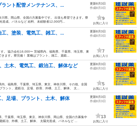
更新8月3日
プラント配管メンテナンス、...
作成8月3日
奈川県、岡山県、全国の方募集中です。 出張も希望できます。寮
9
成、パネルなど 給料、未経験者12,000円...
お気に入り
更新8月3日
治工、塗装、電気工、雑工、...
作成8月3日
7
。 協力会社16,000〜 茨城県内、福島県、千葉県、埼玉県、東
きます。寮完備！ 業種はプラント、雑工、鳶鍛...
お気に入り
更新8月3日
装、土木、電気工、鍛治工、解体など
作成8月3日
5
県内、福島県、千葉県、埼玉県、東京、神奈川県、その他、全国
プラント、鳶鍛冶、足場、鉄骨、外構、土工、解体、 太...
お気に入り
更新8月3日
工、足場、プラント、土木、解体
作成8月3日
13
県、千葉県、埼玉県、東京、神奈川県、岡山県、全国の方募集中
鍛冶、外構、土工、解体、 太陽光造成、パネルなど ...
お気に入り