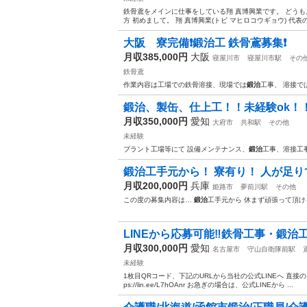
鉄骨鳶をメインに仕事をしている翔 真博興業です。 どう
方 初めまして。 翔 真博興業(トビ マヒロコウギョウ) 代表
大阪 寮完備❗️鍛治工 鉄骨鳶募集❗️
月収385,000円
大阪
寝屋川市
寝屋川市駅
その
鉄骨鳶
作業内容は工場での鉄骨溶接、現場では
鍛治
工事、 溶接で
鍛治、製缶、仕上工！！未経験ok！
月収350,000円
愛知
大府市
共和駅
その他
未経験
プラント工場等にて 設備メンテナンス、
鍛治
工事、溶接工
鍛治工手元から！ 寮有り！ 人が足
月収200,000円
兵庫
姫路市
夢前川駅
その他
この度の募集内容は…
鍛治
工手元から 休まず頑張って頂け
LINEから応募可能‼️鉄骨工事・鍛治工
月収300,000円
愛知
名古屋市
守山自衛隊前駅
未経験
1枚目QRコード、下記のURLから当社の公式LINEへ 直接のご
ps://lin.ee/L7hOAnr お急ぎの場合は、公式LINEから ...