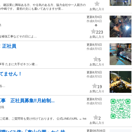
も。 建設業に興味ある方、やる気のある方、協力会社や一人親方の
の中嶋です。 最初の文にも書いてありますが僕...
お気に入り
更新8月6日
作成8月6日
他
223
は補強工事などその日によ…
お気に入り
更新8月5日
！正社員
作成8月5日
5
事等 たまに大手ゼネコン建…
お気に入り
更新8月5日
りてません！
作成8月5日
る…
19
お気に入り
更新8月5日
事 正社員募集‼️月給制...
作成8月5日
鳶職
2
応募、ご質問等も受け付けております。 公式LINEのURL → htt
お気に入り
更新08月06日