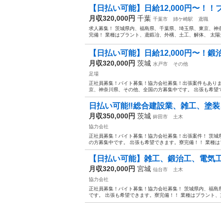
【日払い可能】日給12,000円〜！！
月収320,000円
千葉
千葉市
姉ケ崎駅
鳶職
求人募集！ 茨城県内、福島県、千葉県、埼玉県、東京、神
完備！ 業種はプラント、鳶鍛冶、外構、土工、解体、 太陽光造
【日払い可能】日給12,000円〜！鍛
月収320,000円
茨城
水戸市
その他
足場
正社員募集！バイト募集！協力会社募集！出張案件もあります
京、神奈川県、その他、全国の方募集中です。 出張も希望で
日払い可能‼️総合建設業、雑工、塗
月収350,000円
茨城
鉾田市
土木
協力会社
正社員募集！バイト募集！協力会社募集！出張案件！ 茨城
の方募集中です。 出張も希望できます。寮完備！！ 業種は
【日払い可能】雑工、鍛治工、電気
月収320,000円
宮城
仙台市
土木
協力会社
正社員募集！バイト募集！協力会社募集！ 茨城県内、福島
です。 出張も希望できます。寮完備！！ 業種はプラント、鳶