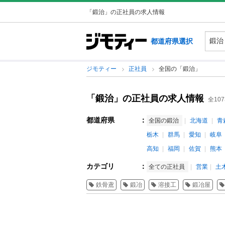
「鍛治」の正社員の求人情報
都道府県選択
ジモティー
正社員
全国の「鍛治」
「鍛治」の正社員の求人情報
全10
都道府県
：
全国の鍛治
北海道
青
栃木
群馬
愛知
岐阜
高知
福岡
佐賀
熊本
カテゴリ
：
全ての正社員
営業
土
鉄骨鳶
鍛冶
溶接工
鍛冶屋