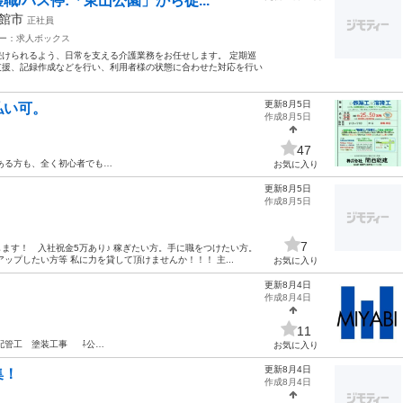
職/バス停:「東山公園」から徒...
函館市
正社員
ー：求人ボックス
けられるよう、日常を支える介護業務をお任せします。 定期巡
支援、記録作成などを行い、利用者様の状態に合わせた対応を行い
更新8月5日
払い可。
作成8月5日
47
ある方も、全く初心者でも…
お気に入り
更新8月5日
作成8月5日
7
ます！ 入社祝金5万あり♪ 稼ぎたい方。手に職をつけたい方。
ップしたい方等 私に力を貸して頂けませんか！！！ 主...
お気に入り
更新8月4日
作成8月4日
11
配管工 塗装工事 ⇩公…
お気に入り
更新8月4日
集！
作成8月4日