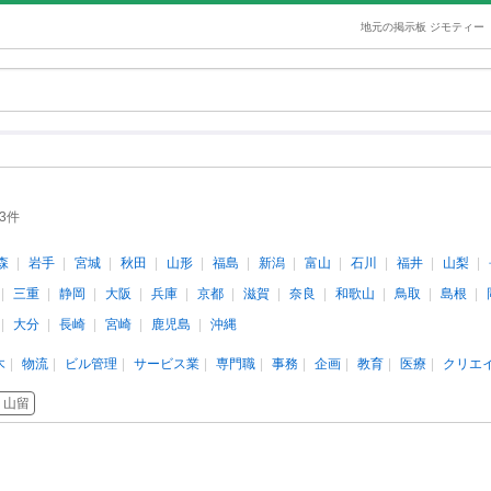
地元の掲示板 ジモティー
73件
森
岩手
宮城
秋田
山形
福島
新潟
富山
石川
福井
山梨
三重
静岡
大阪
兵庫
京都
滋賀
奈良
和歌山
鳥取
島根
大分
長崎
宮崎
鹿児島
沖縄
木
物流
ビル管理
サービス業
専門職
事務
企画
教育
医療
クリエ
山留