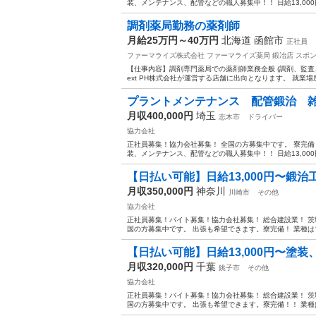
装、メンテナンス、配管などの職人募集中！！ 日給13,000
調剤薬局勤務の薬剤師
月給25万円～40万円
北海道 函館市
正社員
ファーマライズ株式会社 ファーマライズ薬局 鍛冶店
スポ
【仕事内容】調剤専門薬局での薬剤師業務全般 (調剤、監査
ext PH株式会社が運営する店舗に出向となります。 就業場
プラントメンテナンス 配管鍛治 
月収400,000円
埼玉
志木市
ドライバー
協力会社
正社員募集！協力会社募集！ 全国の方募集中です。 寮完備！ 日
装、メンテナンス、配管などの職人募集中！！ 日給13,000
【日払い可能】日給13,000円〜鍛治
月収350,000円
神奈川
川崎市
その他
協力会社
正社員募集！バイト募集！協力会社募集！ 総合建設業！ 
国の方募集中です。 出張も希望できます。寮完備！ 業種は
【日払い可能】日給13,000円〜塗装
月収320,000円
千葉
銚子市
その他
協力会社
正社員募集！バイト募集！協力会社募集！ 総合建設業！ 
国の方募集中です。 出張も希望できます。寮完備！！ 業種