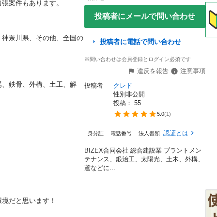
張案件もあります。

投稿者にメールで問い合わせ
、神奈川県、その他、全国の
投稿者に電話で問い合わせ
※問い合わせは会員登録とログイン必須です
違反を報告
注意事項
場、鉄骨、外構、土工、解
投稿者
クレド
性別非公開
投稿： 
55
5.0
(
1
)
認証とは
身分証
電話番号
法人書類
BIZEX合同会社 総合建設業 プラントメン
テナンス、鍛治工、太陽光、土木、外構、
鳶などに...
境だと思います！
