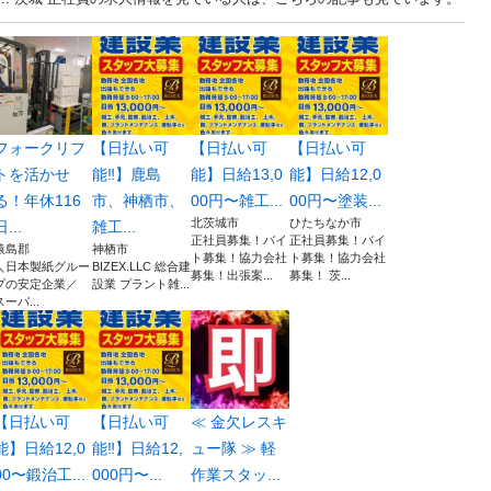
フォークリフ
【日払い可
【日払い可
【日払い可
トを活かせ
能‼️】鹿島
能】日給13,0
能】日給12,0
る！年休116
市、神栖市、
00円〜雑工...
00円〜塗装...
北茨城市
ひたちなか市
日...
雑工...
正社員募集！バイ
正社員募集！バイ
猿島郡
神栖市
ト募集！協力会社
ト募集！協力会社
＼日本製紙グルー
BIZEX.LLC 総合建
募集！出張案...
募集！ 茨...
プの安定企業／
設業 プラント雑...
スーパ...
【日払い可
【日払い可
≪ 金欠レスキ
能】日給12,0
能‼️】日給12,
ュー隊 ≫ 軽
00〜鍛治工...
000円〜...
作業スタッ...