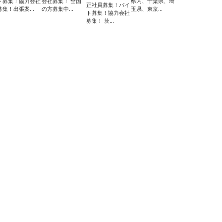
ト募集！協力会社
会社募集！ 全国
県内、千葉県、埼
正社員募集！バイ
募集！出張案...
の方募集中...
玉県、東京...
ト募集！協力会社
募集！ 茨...