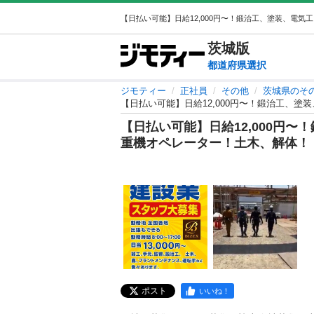
茨城
版
都道府県選択
ジモティー
正社員
その他
茨城県のそ
【日払い可能】日給12,000円〜！鍛治工、
【日払い可能】日給12,000円
重機オペレーター！土木、解体！
ポスト
いいね！