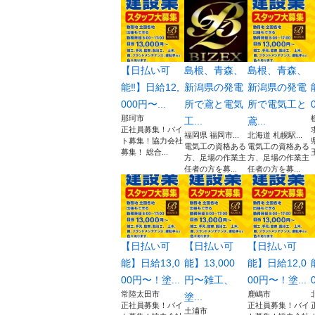
【日払い可
島根、青森、
島根、青森、
能‼️】日給12,
新潟県の発電
新潟県の発電
000円〜...
所で鳶と電気
所で電気工と
那珂市
工...
鳶...
正社員募集！バイ
福岡県 福岡市...
北海道 札幌駅...
ト募集！協力会社
電気工の資格ある
電気工の資格ある
募集！ 総合...
方、足場の作業主
方、足場の作業主
任者の方を募...
任者の方を募...
【日払い可
【日払い可
【日払い可
能】日給13,0
能】13,000
能】日給12,0
00円〜！塗...
円〜雑工、
00円〜！塗...
常陸太田市
鹿嶋市
塗...
正社員募集！バイ
正社員募集！バイ
土浦市