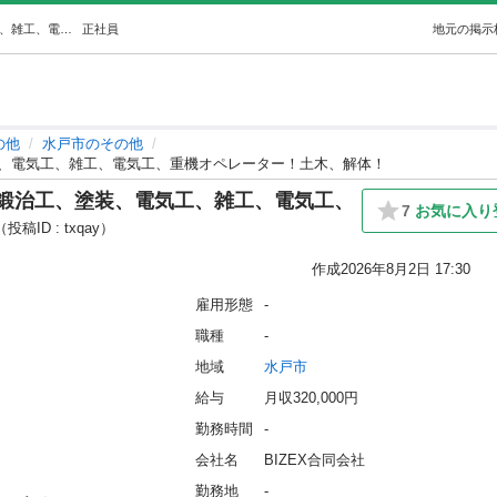
【日払い可能】日給12,000円〜！鍛治工、塗装、電気工、雑工、電気工、重機オペレーター！土木、解体！ (クレド) 水戸のその他の正社員の求人情報 BIZEX合同会社｜ジモティー
正社員
地元の掲示
の他
水戸市のその他
塗装、電気工、雑工、電気工、重機オペレーター！土木、解体！
〜！鍛治工、塗装、電気工、雑工、電気工、
7
お気に入り
（投稿ID : txqay）
作成
2026年8月2日 17:30
雇用形態
-
職種
-
地域
水戸市
給与
月収320,000円
勤務時間
-
会社名
BIZEX合同会社
勤務地
-