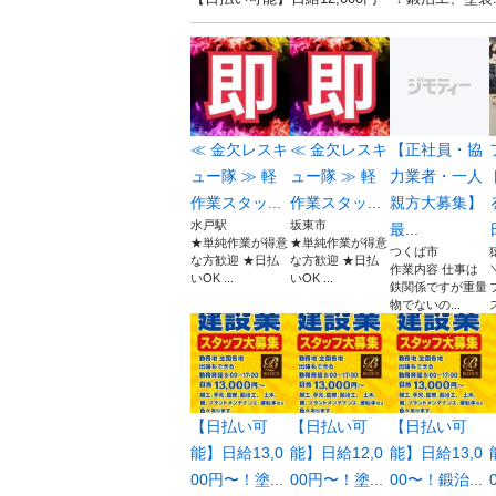
≪ 金欠レスキ
≪ 金欠レスキ
【正社員・協
ュー隊 ≫ 軽
ュー隊 ≫ 軽
力業者・一人
作業スタッ...
作業スタッ...
親方大募集】
水戸駅
坂東市
最...
★単純作業が得意
★単純作業が得意
つくば市
な方歓迎 ★日払
な方歓迎 ★日払
作業内容 仕事は
いOK ...
いOK ...
鉄関係ですが重量
物でないの...
【日払い可
【日払い可
【日払い可
能】日給13,0
能】日給12,0
能】日給13,0
00円〜！塗...
00円〜！塗...
00〜！鍛治...