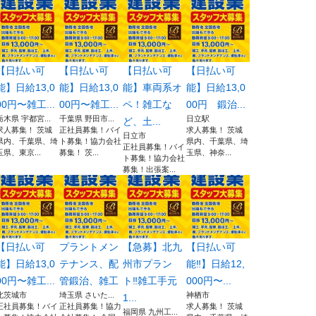
【日払い可
【日払い可
【日払い可
【日払い可
能】日給13,0
能】日給13,0
能】車両系オ
能】日給13,0
00円〜雑工...
00円〜雑工...
ペ！雑工な
00円 鍛治...
栃木県 宇都宮...
千葉県 野田市...
日立駅
ど、土...
求人募集！ 茨城
正社員募集！バイ
求人募集！ 茨城
日立市
県内、千葉県、埼
ト募集！協力会社
県内、千葉県、埼
正社員募集！バイ
玉県、東京...
募集！ 茨...
玉県、神奈...
ト募集！協力会社
募集！出張案...
【日払い可
プラントメン
【急募】北九
【日払い可
能】日給13,0
テナンス、配
州市プラン
能‼️】日給12,
00円〜雑工...
管鍛治、雑工
ト‼️雑工手元
000円〜...
北茨城市
埼玉県 さいた...
神栖市
1...
正社員募集！バイ
正社員募集！協力
求人募集！ 茨城
福岡県 九州工...