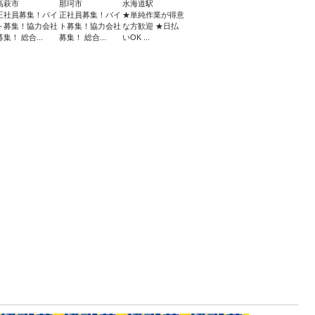
高萩市
那珂市
水海道駅
正社員募集！バイ
正社員募集！バイ
★単純作業が得意
ト募集！協力会社
ト募集！協力会社
な方歓迎 ★日払
募集！ 総合...
募集！ 総合...
いOK ...