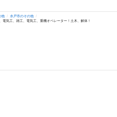
の他
水戸市のその他
塗装、電気工、雑工、電気工、重機オペレーター！土木、解体！
バシーポリシー
プライバシー・ステートメント
健全化に資する運用
プ
ご利用ガイド
フリーワードで探す
特定商取引法の表示
利用