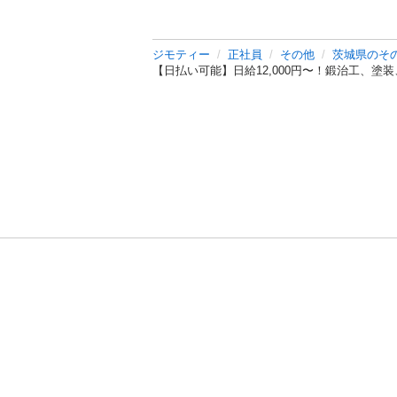
ジモティー
正社員
その他
茨城県のそ
【日払い可能】日給12,000円〜！鍛治工、
利用規約
プライ
運営会社
サイトマッ
© 2011-
2026
Jmty, Inc.