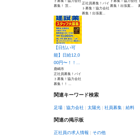
ト募集！協力会社
ト募集！協力会社
正社員募集！バイ
募集！ 茨...
募集！出張案...
ト募集！協力会社
募集！出張案...
【日払い可
能】日給12,0
00円〜！！...
鹿嶋市
正社員募集！バイ
ト募集！協力会社
募集！！ ...
関連キーワード検索
足場
協力会社
太陽光
社員募集
給料
関連の掲示板
正社員の求人情報
その他