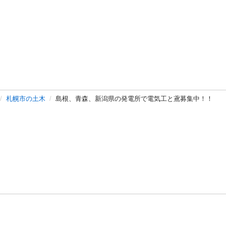
札幌市の土木
島根、青森、新潟県の発電所で電気工と鳶募集中！！
バシーポリシー
プライバシー・ステートメント
健全化に資する運用