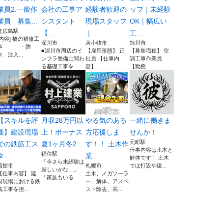
業員2.一般作
会社の工事ア
経験者歓迎の
ッフ｜未経験
業員 募集...
シスタント
現場スタッフ
OK｜幅広い
北広島駅
【...
｜...
工...
[内容] 橋の補修工
深川市
苫小牧市
旭川市
事 ・防
■深川市周辺のイ
【雇用形態】 正
【募集職種】 空
水 注入...
ンフラ整備に関わ
社員 【仕事内
調工事作業員
る基礎工事を...
容】 ...
【勤務...
【スキルを評
月収28万円以
やる気のある
一緒に働きま
価】建設現場
上！ボーナス
方応援しま
せんか！
元町駅
での鉄筋工ス
夏1ヶ月冬2...
す！！ 土木作
仕事内容は土木と
福住駅
タ...
業...
解体です！ 土木
「今さら未経験は
函館市
札幌市
では打設や建...
厳しいかな…」
【仕事内容】 建
土木、メガソーラ
「家族もいる...
設現場における鉄
ー、解体、アスベ
筋工事を担...
スト除去、高...