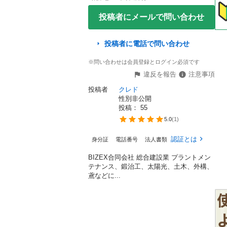
投稿者にメールで問い合わせ
投稿者に電話で問い合わせ
※問い合わせは会員登録とログイン必須です
違反を報告
注意事項
投稿者
クレド
性別非公開
投稿： 
55
5.0
(
1
)
認証とは
身分証
電話番号
法人書類
BIZEX合同会社 総合建設業 プラントメン
テナンス、鍛治工、太陽光、土木、外構、
鳶などに...