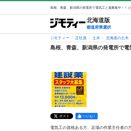
北海道
版
都道府県選択
ジモティー
正社員
土木
北海道の土木
島根、青森、新潟県の発電所で電
ポスト
いいね！
電気工の資格ある方、足場の作業主任者の方