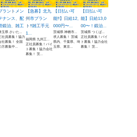
プラントメン
【急募】北九
【日払い可
【日払い可
テナンス、配
州市プラン
能‼️】日給12,
能】日給13,0
管鍛治、雑工
ト‼️雑工手元
000円〜...
00〜！鍛治...
埼玉県 さいた...
茨城県 神栖市...
茨城県 つくば...
1...
正社員募集！協力
求人募集！ 茨城
正社員募集！バイ
福岡県 九州工...
会社募集！ 全国
県内、千葉県、埼
ト募集！協力会社
正社員募集！バイ
の方募集中...
玉県、東京...
募集！ 茨...
ト募集！協力会社
募集！ 茨...