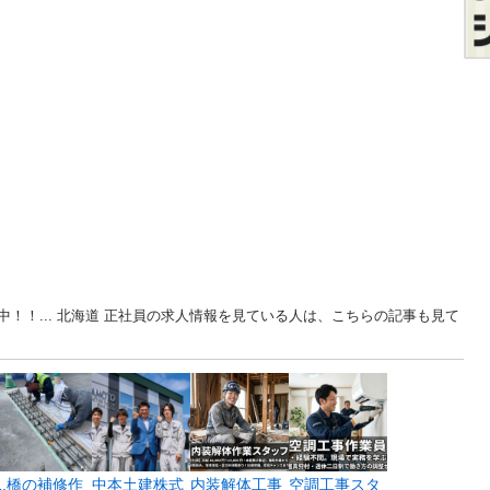
！！... 北海道 正社員の求人情報を見ている人は、こちらの記事も見て
1.橋の補修作
中本土建株式
内装解体工事
空調工事スタ