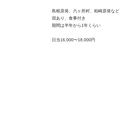
島根原発、六ヶ所村、柏崎原発など

宿あり、食事付き

期間は半年から1年くらい

日当16,000〜18,000円