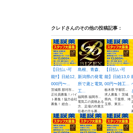
クレド
さんのその他の投稿記事：
【日払い可
島根、青森、
【日払い可
能‼️】日給12,
新潟県の発電
能】日給13,0
000円〜...
所で鳶と電気
00円〜雑工...
茨城県 那珂市...
栃木県 宇都宮...
工...
正社員募集！バイ
求人募集！ 茨城
福岡県 福岡市...
ト募集！協力会社
県内、千葉県、埼
電気工の資格ある
募集！ 総合...
玉県、東京...
方、足場の作業主
任者の方を募...