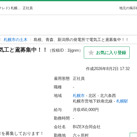
島根、青森、新潟県の発電所で電気工と鳶募集中！！ (クレド) 札幌の土木の正社員の求人情報 BIZEX合同会社｜ジモティー
正社員
地元の掲示
札幌市の土木
島根、青森、新潟県の発電所で電気工と鳶募集中！！
気工と鳶募集中！！
（投稿ID : 1ljgnm）
お気に入り登録
作成
2026年8月2日 17:32
雇用形態
正社員
職種
-
地域
札幌市
 - 北区
 - 北六条西
札幌市営地下鉄南北線 - 
札幌駅
給与
月収450,000円
勤務時間
-
会社名
BIZEX合同会社
を募集しております！

勤務地
六ヶ所村