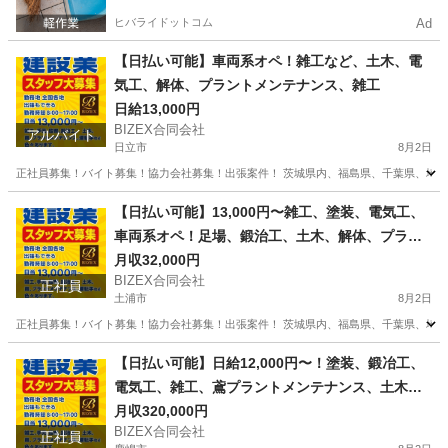
ヒバライドットコム
Ad
【日払い可能】車両系オペ！雑工など、土木、電
気工、解体、プラントメンテナンス、雑工
日給13,000円
BIZEX合同会社
アルバイト
日立市
8月2日
正社員募集！バイト募集！協力会社募集！出張案件！ 茨城県内、福島県、千葉県、埼玉
茨城
日立市
鳶職
プラント
【日払い可能】13,000円〜雑工、塗装、電気工、
車両系オペ！足場、鍛治工、土木、解体、プラン
ト
月収32,000円
BIZEX合同会社
正社員
土浦市
8月2日
正社員募集！バイト募集！協力会社募集！出張案件！ 茨城県内、福島県、千葉県、埼玉県
茨城
土浦市
土木
協力会社
【日払い可能】日給12,000円〜！塗装、鍛冶工、
電気工、雑工、鳶プラントメンテナンス、土木、
解体など
月収320,000円
BIZEX合同会社
正社員