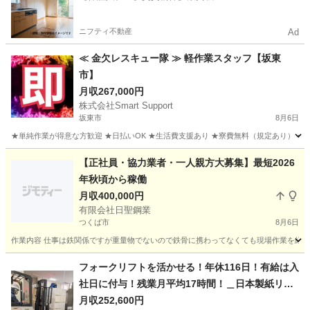
ニフティ不動産
Ad
≪ 金欠レスキュー隊 ≫ 軽作業スタッフ【坂東
市】
月収267,000円
株式会社Smart Support
坂東市
8月6日
★単純作業が得意な方歓迎 ★日払いOK ★生活費支援あり ★寮費無料（規定あり） ★スピー
茨城
坂東市
その他
単純作業
【正社員・協力業者・一人親方大募集】最短2026
年秋頃から稼働
月収400,000円
有限会社日聖鋼業
つくば市
8月6日
作業内容 仕事は鉄関係ですが重量物でないので鉄骨に携わってなくても現場作業を経験し
茨城
つくば市
その他
一人親方
フォークリフトを活かせる！年休116日！有給は入
社日に付与！残業月平均17時間！＿日本製紙リキ
ッドパッケージプロダクト株式会社 江川事業所
月収252,600円