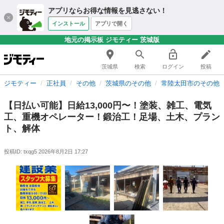
アプリならお得な情報を見逃さない！
インストール
アプリで開く
地元の掲示板 ジモティー 茨城版
茨城県
検索
ログイン
投稿
ジモティー
正社員
その他
茨城県のその他
常陸太田市のその他
【日払い可能】日給13,000円〜！塗装、雑工、電気
工、重機オペレーター！鍛治工！足場、土木、プラン
ト、解体
投稿ID: txqg5
2026年8月2日 17:27