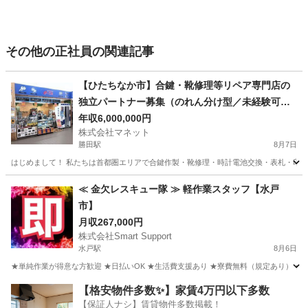
その他の正社員の関連記事
【ひたちなか市】合鍵・靴修理等リペア専門店の
独立パートナー募集（のれん分け型／未経験可）
【業界35年の実績】
年収6,000,000円
株式会社マネット
勝田駅
8月7日
はじめまして！ 私たちは首都圏エリアで合鍵作製・靴修理・時計電池交換・表札・印鑑
茨城
ひたちなか市
勝田駅
その他
未経験
≪ 金欠レスキュー隊 ≫ 軽作業スタッフ【水戸
市】
月収267,000円
株式会社Smart Support
水戸駅
8月6日
★単純作業が得意な方歓迎 ★日払いOK ★生活費支援あり ★寮費無料（規定あり） ★スピー
茨城
水戸市
水戸駅
その他
単純作業
【格安物件多数✨】家賃4万円以下多数
【保証人ナシ】賃貸物件多数掲載！