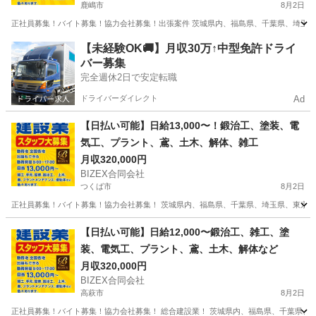
鹿嶋市
8月2日
正社員募集！バイト募集！協力会社募集！出張案件 茨城県内、福島県、千葉県、埼玉県
茨城
鹿嶋市
その他
協力会社
【未経験OK🚚】月収30万↑中型免許ドライ
バー募集
完全週休2日で安定転職
ドライバーダイレクト
Ad
【日払い可能】日給13,000〜！鍛治工、塗装、電
気工、プラント、鳶、土木、解体、雑工
月収320,000円
BIZEX合同会社
つくば市
8月2日
正社員募集！バイト募集！協力会社募集！ 茨城県内、福島県、千葉県、埼玉県、東京、神
茨城
つくば市
その他
協力会社
【日払い可能】日給12,000〜鍛治工、雑工、塗
装、電気工、プラント、鳶、土木、解体など
月収320,000円
BIZEX合同会社
高萩市
8月2日
正社員募集！バイト募集！協力会社募集！ 総合建設業！ 茨城県内、福島県、千葉県、埼