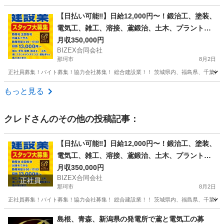
茨城
高萩市
その他
協力会社
【日払い可能‼️】日給12,000円〜！鍛治工、塗装、
電気工、雑工、溶接、鳶鍛治、土木、プラントメ
ンテナンス、足場
月収350,000円
BIZEX合同会社
那珂市
8月2日
正社員募集！バイト募集！協力会社募集！ 総合建設業！！ 茨城県内、福島県、千葉県、
茨城
那珂市
その他
協力会社
もっと見る
クレド
さんのその他の投稿記事：
【日払い可能‼️】日給12,000円〜！鍛治工、塗装、
電気工、雑工、溶接、鳶鍛治、土木、プラントメ
ンテナンス、足場
月収350,000円
BIZEX合同会社
正社員
那珂市
8月2日
正社員募集！バイト募集！協力会社募集！ 総合建設業！！ 茨城県内、福島県、千葉県、
茨城
那珂市
その他
協力会社
島根、青森、新潟県の発電所で鳶と電気工の募