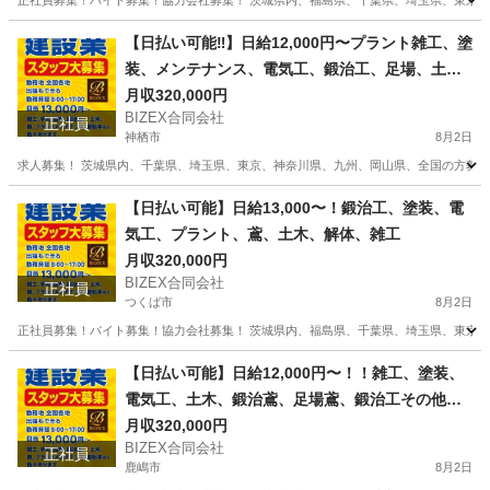
正社員募集！バイト募集！協力会社募集！ 茨城県内、福島県、千葉県、埼玉県、東京、
福岡
北九州市
九州工大前駅
土木
未経験
【日払い可能‼️】日給12,000円〜プラント雑工、塗
装、メンテナンス、電気工、鍛治工、足場、土
木、解体、溶接
月収320,000円
BIZEX合同会社
正社員
神栖市
8月2日
求人募集！ 茨城県内、千葉県、埼玉県、東京、神奈川県、九州、岡山県、全国の方募集です
茨城
神栖市
鳶職
職人
【日払い可能】日給13,000〜！鍛治工、塗装、電
気工、プラント、鳶、土木、解体、雑工
月収320,000円
BIZEX合同会社
正社員
つくば市
8月2日
正社員募集！バイト募集！協力会社募集！ 茨城県内、福島県、千葉県、埼玉県、東京、神
茨城
つくば市
その他
協力会社
【日払い可能】日給12,000円〜！！雑工、塗装、
電気工、土木、鍛治鳶、足場鳶、鍛治工その他解
体土木もあります。
月収320,000円
BIZEX合同会社
正社員
鹿嶋市
8月2日