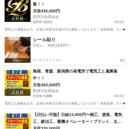
集！！
月収435,000円
BIZEX合同会社
正社員
福岡県 福岡市
8月2日
電気工の資格ある方、足場の作業主任者の方を募集しております！ 島根原発、六ヶ所村、柏崎原
福岡
福岡市
土木
足場
シール貼り
日払い 時給1400円〜
ヒバライドットコム
Ad
島根、青森、新潟県の発電所で電気工と鳶募集
中！！
月収450,000円
BIZEX合同会社
正社員
北海道 札幌駅
8月2日
電気工の資格ある方、足場の作業主任者の方を募集しております！ 島根原発、六ヶ所村、柏崎原
北海道
札幌市
札幌駅
土木
足場
【日払い可能】日給13,000円〜雑工、塗装、電気
工、鍛治工、重機オペレーター！プラント、太陽
光、土工、鳶鍛冶、外構エクステリア
月収320,000円