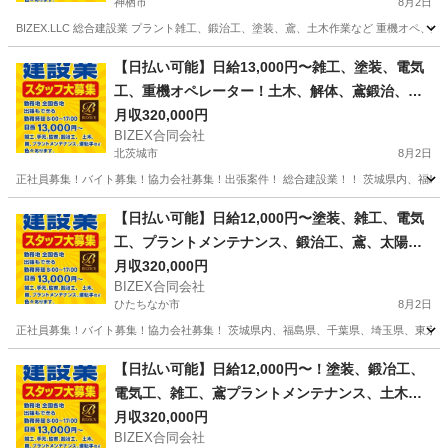
神栖市
8月2日
BIZEX.LLC 総合建設業 プラント雑工、鍛治工、塗装、鳶、土木作業など 重機オペ、
茨城
神栖市
その他
ハーネス
【日払い可能】日給13,000円〜雑工、塗装、電気
工、重機オペレーター！土木、解体、鳶鍛治、プ
ラントなど
月収320,000円
BIZEX合同会社
北茨城市
8月2日
正社員募集！バイト募集！協力会社募集！出張案件！ 総合建設業！！ 茨城県内、福島県
茨城
北茨城市
その他
協力会社
【日払い可能】日給12,000円〜塗装、雑工、電気
工、プラントメンテナンス、鍛治工、鳶、太陽
光、解体など
月収320,000円
BIZEX合同会社
ひたちなか市
8月2日
正社員募集！バイト募集！協力会社募集！ 茨城県内、福島県、千葉県、埼玉県、東京、
茨城
ひたちなか市
その他
協力会社
【日払い可能】日給12,000円〜！塗装、鍛冶工、
電気工、雑工、鳶プラントメンテナンス、土木、
解体など
月収320,000円
BIZEX合同会社