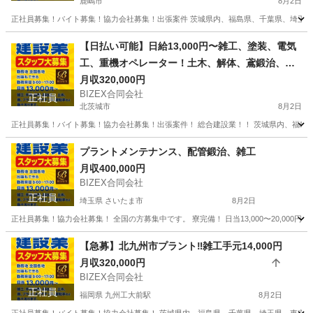
鹿嶋市
8月2日
正社員募集！バイト募集！協力会社募集！出張案件 茨城県内、福島県、千葉県、埼玉県
茨城
鹿嶋市
その他
協力会社
【日払い可能】日給13,000円〜雑工、塗装、電気
工、重機オペレーター！土木、解体、鳶鍛治、プ
ラントなど
月収320,000円
BIZEX合同会社
正社員
北茨城市
8月2日
正社員募集！バイト募集！協力会社募集！出張案件！ 総合建設業！！ 茨城県内、福島県
茨城
北茨城市
その他
協力会社
プラントメンテナンス、配管鍛治、雑工
月収400,000円
BIZEX合同会社
正社員
埼玉県 さいたま市
8月2日
正社員募集！協力会社募集！ 全国の方募集中です。 寮完備！ 日当13,000〜20,000円
埼玉
さいたま市
物流
協力会社
【急募】北九州市プラント‼️雑工手元14,000円
月収320,000円
BIZEX合同会社
正社員
福岡県 九州工大前駅
8月2日