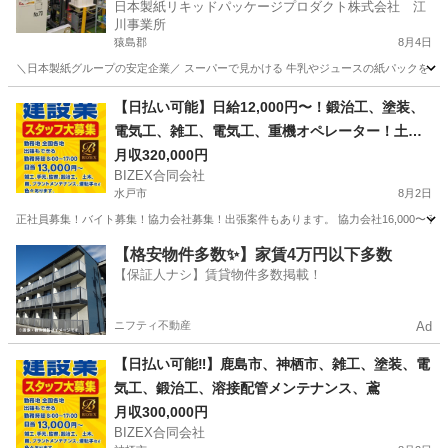
日本製紙リキッドパッケージプロダクト株式会社 江
川事業所
猿島郡
8月4日
＼日本製紙グループの安定企業／ スーパーで見かける 牛乳やジュースの紙パックを 製
茨城
猿島郡
その他
【日払い可能】日給12,000円〜！鍛治工、塗装、
電気工、雑工、電気工、重機オペレーター！土
木、解体！
月収320,000円
BIZEX合同会社
水戸市
8月2日
正社員募集！バイト募集！協力会社募集！出張案件もあります。 協力会社16,000〜 
茨城
水戸市
その他
足場
【格安物件多数✨】家賃4万円以下多数
【保証人ナシ】賃貸物件多数掲載！
ニフティ不動産
Ad
【日払い可能‼️】鹿島市、神栖市、雑工、塗装、電
気工、鍛治工、溶接配管メンテナンス、鳶
月収300,000円
BIZEX合同会社