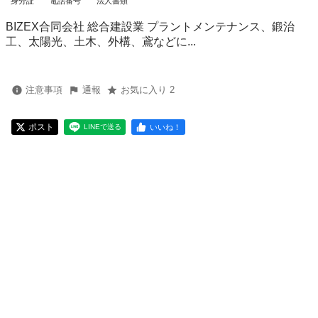
身分証
電話番号
法人書類
BIZEX合同会社 総合建設業 プラントメンテナンス、鍛治
工、太陽光、土木、外構、鳶などに...
注意事項
通報
お気に入り 2
ポスト
いいね！
LINEで送る