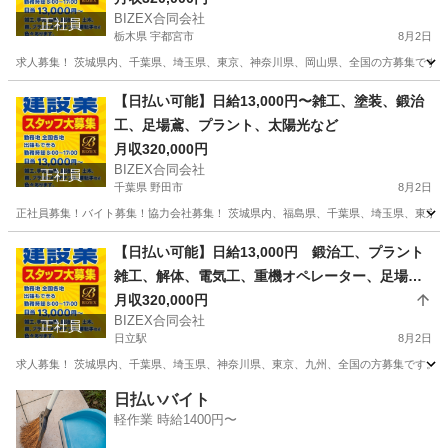
BIZEX合同会社
正社員
栃木県 宇都宮市
8月2日
求人募集！ 茨城県内、千葉県、埼玉県、東京、神奈川県、岡山県、全国の方募集です。 
栃木
宇都宮市
鳶職
太陽光
【日払い可能】日給13,000円〜雑工、塗装、鍛治
工、足場鳶、プラント、太陽光など
月収320,000円
BIZEX合同会社
正社員
千葉県 野田市
8月2日
正社員募集！バイト募集！協力会社募集！ 茨城県内、福島県、千葉県、埼玉県、東京、
千葉
野田市
その他
太陽光
【日払い可能】日給13,000円 鍛治工、プラント
雑工、解体、電気工、重機オペレーター、足場、
鳶鍛冶、太陽光、土木、外構
月収320,000円
BIZEX合同会社
正社員
日立駅
8月2日
求人募集！ 茨城県内、千葉県、埼玉県、神奈川県、東京、九州、全国の方募集です。 全国
茨城
日立市
日立駅
土木
重機
日払いバイト
軽作業 時給1400円〜