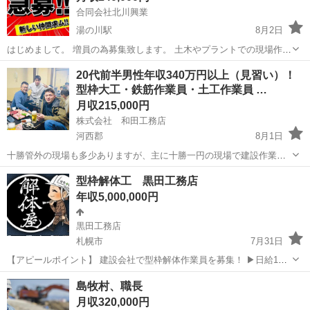
合同会社北川興業
湯の川駅
8月2日
はじめまして。 増員の為募集致します。 土木やプラントでの現場作業
員を募集してます。 おおまかな給料として１日12000円×20日=240000
北海道
函館市
湯の川駅
その他
20代前半男性年収340万円以上（見習い）！
円 基本的に大きな現場では土日はお休みなので20日計算で給料はこの
型枠大工・鉄筋作業員・土工作業員 …
くらいにな...
月収215,000円
株式会社 和田工務店
河西郡
8月1日
十勝管外の現場も多少ありますが、主に十勝一円の現場で建設作業員
の業務を行っていただきます。 〇住宅、建築基礎工事一式 〇農業施設
北海道
河西郡
鳶職
型枠解体工 黒田工務店
基礎工事一式 〇土工作業員、型枠作業員、鉄筋作業員、様々な部署で
年収5,000,000円
自分のスキルを磨く事が出来...
黒田工務店
札幌市
7月31日
【アピールポイント】 建設会社で型枠解体作業員を募集！ ▶日給1
万〜1.6万円 ▶残業ほぼなし•残業代あり ▶スキル・キャリアアップ応
北海道
札幌市
その他
型枠
島牧村、職長
援 ▶︎ボーナス年2回 ▶︎有給あり ▶︎未経験者歓迎 【仕事内容】 ▶型
月収320,000円
枠解体経験者...