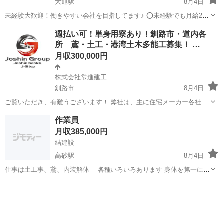
大通駅
8月4日
未経験大歓迎！働きやすい会社を目指してます♪ ⭕️未経験でも月給24
万円〜 📘未経験でも異業種からの転職も安心 🤩20〜30代中心の明る
北海道
札幌市
大通駅
その他
週払い可！単身用寮あり！釧路市・道内各
く活気ある職場 🎌土日休みの大型連休あり 💪市やゼネコンの土木作業
所 鳶・土工・港湾土木多能工募集！ …
員 🚚札幌市内・近郊...
月収300,000円
株式会社常進建工
釧路市
8月4日
ご覧いただき、有難うございます！ 弊社は、主に住宅メーカー各社様
や通信会社、大手ゼネコンの専門業者として、 とび工事（足場工・橋
北海道
釧路市
鳶職
社会保険
作業員
梁架設工・鉄骨組立工）・土工事（一般重機土木工・埋設工）・港湾
月収385,000円
土木工事（ケーソン製作工）を行...
結建設
高砂駅
8月4日
仕事は土工事、鳶、内装解体 各種いろいろあります 身体を第一に自
分がやりたい仕事相談ください！ 12000から要相談 場所によっては手
北海道
江別市
高砂駅
土木
当で20000 江別支部と札幌支部あるのでどちらでも可 免許持ち即採用
＋即2,000円ア...