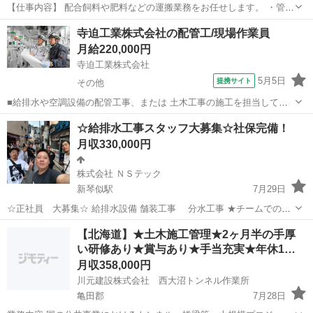
【仕事内容】 配合飼料や肥料などの運搬業務をお任せします。 ・管内
の配送業務が基本となります ・大型自動車免許・玉掛技能者・移動式
北海道
釧路市
その他
移動式クレーン運転士
寺迫工業株式会社の配管工/現場作業員
クレーン運転士の資格必須 【待遇・福利厚生】 ・社会保険完備（雇
月給220,000円
用・労災・健康・...
寺迫工業株式会社
5月5日
提携サイト
その他
■給排水や空調設備の配管工事、または 土木工事の施工を担当してい
ただきます。 ＜配管工＞ ■給排水設備の配管設置と修理 ■空調・換気
北海道
その他
施工管理
☆給排水工事スタッフ大募集☆社保完備！
設備の配管設置と調整 ◎未経験の方にもわかりやすくサポートしてい
月収330,000円
ますので、安心して始...
株式会社 ＮＳテック
新琴似駅
7月29日
☆正社員 大募集☆ 給排水設備 舗装工事 分水工事 ★チームでの仕
事です！ 一からサポートしますので、 未経験者の方も働きやすいかと
北海道
札幌市
新琴似駅
その他
流れ
【北海道】★土木施工管理★2ヶ月半の手厚
思います！ 入社後の流れ 経験者の方は即戦力としてご活...
い研修あり★賞与あり★手当充実★年休1…
月収358,000円
川元建設株式会社 西大沼トンネル作業所
亀田郡
7月28日