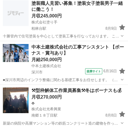
北海道
札幌市
篠路駅
土木
塗装職人見習い募集！塗装女子塗装男子一緒
すが、人手不足に悩まされています、、人がいればできる現場もでき
に働こう！
ない状況です。。 そこでやる気の...
月収245,000円
株式会社塗り手
柏林台駅
8月9日
十勝管内で住宅塗装を中心として塗装工事を行なっております。 この
度は業務多忙のため、未来塗装職人になりたい人材を募集いたしま
北海道
河東郡
柏林台駅
その他
業務
中本土建株式会社の工事アシスタント 【ボー
す。 30代の塗装職人が中心の会社です。 楽しい職場です。お休みも好
ナス・賞与あり】
きな日に取れる職場なんで、プライ...
月給250,000円
中本土建株式会社
6月16日
提携サイト
深川市
■深川市周辺のインフラ整備に関わる基礎工事をお任せします。 （道
路、住宅の土台、排水設備など） 《 具体的な作業内容 》 ・スコップ
北海道
深川市
施工管理
⚒️型枠解体工作業員募集⚒️冬はボーナスも💰️
での整地 ・排水パイプの設置補助 ・側溝の整備 ・重機の安全確認 な
月収270,000円
ど ★安心のチーム制...
株式会社光希興業
南郷１８丁目駅
8月8日
新築の病院や高層マンション等の鉄筋コンクリート造の建物を作って