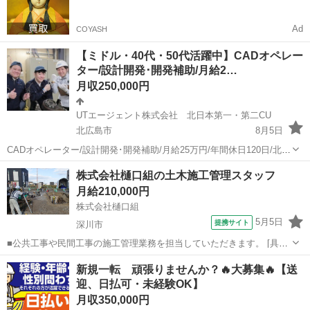
Ad
COYASH
【ミドル・40代・50代活躍中】CADオペレー
ター/設計開発･開発補助/月給2…
月収250,000円
UTエージェント株式会社 北日本第一・第二CU
北広島市
8月5日
CADオペレーター/設計開発･開発補助/月給25万円/年間休日120日/北広
島市(南郷18丁目駅)で日勤のお仕事 【応募先企業名】UTエージェント
北海道
北広島市
その他
CADオペレーター
株式会社樋口組の土木施工管理スタッフ
株式会社 北日本第一・第二CU 【雇用形態】正社員【人材紹介】
月給210,000円
【職種】その...
株式会社樋口組
5月5日
提携サイト
深川市
■公共工事や民間工事の施工管理業務を担当していただきます。 [具体
的には] ●工程・品質・安全管理 ●協力業者との調整業務 ●現場全体の
北海道
深川市
施工管理
新規一転 頑張りませんか？🔥大募集🔥【送
マネジメント 深川市、沼田町、北竜町、雨竜町の公共施設や個人宅の
迎、日払可・未経験OK】
工事が中心。 ...
月収350,000円