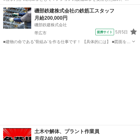
戸別ごとにお風呂の取り換えや水回りの部品交換、 キッチンの入替、
北海道
札幌市
土木
未経験
磯部鉄建株式会社の鉄筋工スタッフ
壁紙の取替等の工事を管理するお仕事です。 【具体的には】 現場にお
月給200,000円
ける人員手配/現場...
磯部鉄建株式会社
5月5日
提携サイト
帯広市
■建物の命である”骨組み‘を作る仕事です！ 【具体的には】 ■図面をも
とに鉄筋をカット・曲げ加工 ■指示に従い、現場で鉄筋の設置・調整
北海道
帯広市
鳶職
※鉄筋の運搬はクレーンを使用します 未経験の方は、自社加工場で作
業練習を行い、基...
土木や解体、プラント作業員
月収240,000円