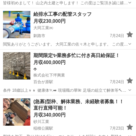
皆様初めまして！ 山之内土建と申します！ この度はご覧頂き誠に嬉し
く思っております。 少しお時間下さい🙇🤏！ これをご覧になっている
北海道
旭川市
旭川駅
土木
移動式クレーン
給排水工事の配管スタッフ
方は求職、または転職を お考えですか😉？ 弊社は建設業になります。
月収230,000円
やりがいのある楽しいお...
大同工業㈱
釧路市
7月24日
閲覧ありがとうございます。 大同工業の佐々木と申します。 この度3
名ほど募集致します。 （どうかお力を貸してください！！） 未経験の
北海道
釧路市
その他
水道
期間限定✨業務多忙に付き高日給保証！
方から、職人さんまで、幅広く募集します。 現在は29歳から65歳まで
月収400,000円
のメ...
株式会社下坪興業
百合が原駅
7月24日
条件 18歳以上👦👧 健康体🏃‍➡️ 現場職の華🌺 足場の組立て解体等🔨土
工作業⛑️🪏 誰でも14000円スタートで補助作業あります✨ 昇給判断は多
北海道
札幌市
百合が原駅
鳶職
未経験
(急募)型枠、解体業務、未経験者募集！！
めなのですぐに日当アップ⤴️ 車の免許持ちの方優遇🚗 免許のない方‼︎...
直行直帰可能！
月収340,000円
砂川工業
稲積公園駅
7月23日