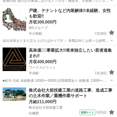
業務内容 国の公共事業におけるトンネル・橋梁等、大規模プロジェク
トの現場マネジメント （施工管理）業務です。 □ 安全・労務管理
北海道
亀田郡
施工管理
戸建、テナントなど内装解体‼️未経験、女性
□ 工程・品質管理 □ 施工・現場管理 勤務地・勤務先 川元建設株
も歓迎‼️
式会社...
月収300,000円
WSグループ
中の島駅
7月28日
会社自体まだまだ立ち上げたばかりです！ 本職以外にも様々な給料体
制を整えてます‼️ 弊社は、建設会社、不動産、派遣会社、車屋がグル
北海道
札幌市
中の島駅
土木
車屋
高単価👷‍♂️事業拡大‼️将来独立したい若者達集
ープ会社にありますので、様々な副業等できます！ 1社員、1経営者と
まれ‼️
して色々な体制、待遇があ...
月収400,000円
ワークスピリット
平岸駅
7月28日
■給与 日給 未経験者 10000〜18000 試用期間あり 経験者 13000〜
23000 ※経験・能力・資格を考慮します ■勤務地 ほとんど現場直行直
北海道
札幌市
平岸駅
鳶職
若者
株式会社大前技建工業の道路工事、造成工事
帰です！ 免許がない方、車がない方は送迎あり ■...
の土木作業／重機作業サポート
月給211,000円
株式会社大前技建工業
5月5日
提携サイト
白糠郡