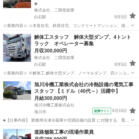
株式会社 二階堂総業
白石駅
8月5日
☆業務内容☆ ☆木造住宅、鉄骨住宅、コンクリートマンション、様々
な建物を解体するお仕事です！ ☆木造などの住宅人力内装解体作業。
北海道
札幌市
白石駅
その他
建物解体
解体工スタッフ 解体大型ダンプ、4トント
☆重機作業の手元作業。 ☆マンション等の内装解体、バリ、電動工具
ラック オペレーター募集
等を仕様して解体、重機作業...
月収300,000円
株式会社 二階堂総業
白石駅
8月5日
☆業務内容☆ ※解体工.解体大型ダンプ、ノーマルダンプ、四トンユニ
ックオペレーター募集です ※建物を壊したりするお仕事です。 ※一般
北海道
札幌市
白石駅
その他
オペレーター
旭川冷機工業株式会社の冷熱設備の電気工事
木造住宅内装解体、RCマンション内装解体、鉄骨造建物解体と様々で
スタッフ 【ミドル（40代～）活躍中】
す。 ※主に 機械の入...
月給300,000円
旭川冷機工業株式会社
6月15日
提携サイト
旭川市
■【仕事内容】 業務用冷凍冷蔵庫や空調設備の設置 に付随する、電気
工事全般です。 →具体的には ◆設置・配線作業 図面をもとに、業務
北海道
旭川市
その他
道路舗装工事の現場作業員
用冷蔵庫の 電源・制御配線の引き込みを遂行。 ◆計装・接続 空調・
冷暖房設備の計装工...