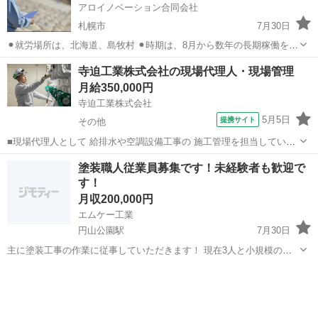
アロイノベーション合同会社
札幌市
7月30日
⚫︎就労場所は、北海道、島牧村 ⚫︎時期は、8月から数年の長期稼働を想
定しています。また、当該工事が終了しても、別な案件に配置提案し
北海道
札幌市
大工
寺迫工業株式会社の現場代理人・現場管理
ます。 ⚫︎作業内容は、島牧村トンネル関連工事に伴う、職長としての
月給350,000円
作業指揮、施工道路工事で...
寺迫工業株式会社
5月5日
提携サイト
その他
■現場代理人として 給排水や空調設備工事の 施工管理を担当していた
だきます。 [仕事内容] ■設備工事の施工計画策定、進捗管理業務 ■工
北海道
その他
施工管理
塗装職人従業員募集です！未経験者も歓迎で
事における品質管理、安全管理、工程管理の実施 ■現場での関係者調
す！
整 ■業者との...
月収200,000円
エムケー工業
円山公園駅
7月30日
主に塗装工事の作業に従事していただきます！ 現在3人と小規模の会
社ですがお力をお貸しいただき一緒に盛り上げていきましょう！ 心地
北海道
札幌市
円山公園駅
その他
未経験
良く笑いが絶えない会社作りを心がけています！ ちなみに自分はまだ
30代になります。笑 従...