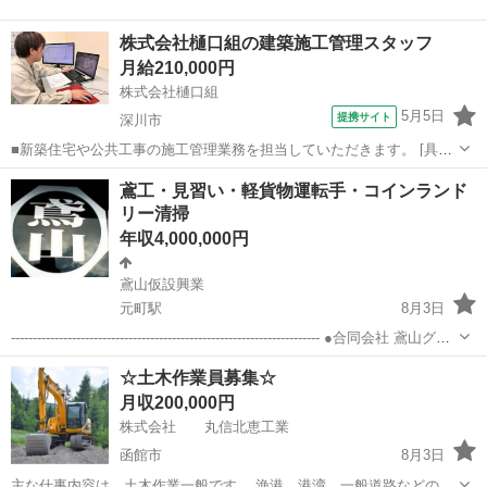
株式会社樋口組の建築施工管理スタッフ
月給210,000円
株式会社樋口組
5月5日
提携サイト
深川市
■新築住宅や公共工事の施工管理業務を担当していただきます。 [具体
的には] ●工程・品質・安全管理 ●協力業者との調整業務 ●現場全体の
北海道
深川市
施工管理
鳶工・見習い・軽貨物運転手・コインランド
マネジメント 深川市、沼田町、北竜町、雨竜町の公共施設や個人宅の
リー清掃
工事が中心。 ...
年収4,000,000円
鳶山仮設興業
元町駅
8月3日
----------------------------------------------------------------------- ●合同会社 鳶山グル
ープ ●鳶山仮設興業 ------------------...
北海道
札幌市
元町駅
鳶職
業務
☆土木作業員募集☆
月収200,000円
株式会社 丸信北恵工業
函館市
8月3日
主な仕事内容は、土木作業一般です。 漁港、港湾、一般道路などの舗