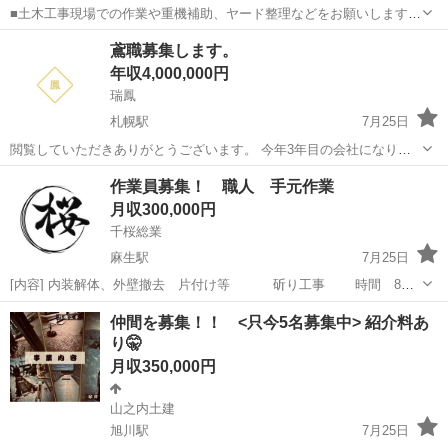
■土木工事現場での作業や重機補助、ヤード整理などをお願いします！
〔具体的には〕 ■重機作業のサポート ・重機オペレーターの指示に従
北海道
白糠郡
施工管理
鳶職募集します。
って、資材の受け渡しや工具の準備 ・重機が安全に作業できるよう、
年収4,000,000円
周囲の安全確認 ・現場で...
瑞鳳
札幌駅
7月25日
閲覧していただきありがとうございます。 今年3年目の会社になりま
す。 業務多忙により従業員募集します。 18歳から応募お願いします。
北海道
札幌市
札幌駅
鳶職
未経験
作業員募集！ 職人 手元作業
18歳以下応相談。 送迎場所によって応相談 給与日当制 未経験12000
月収300,000円
円〜 経験者...
千桜総業
麻生駅
7月25日
[内容] 内装解体、外壁撤去 片付け等 斫り工事 時間 8時
~17時 休日 日曜日、ゴールデンウィーク、お盆 年末年始、
北海道
札幌市
麻生駅
その他
職人
仲間を募集！！ <只今5名募集中> 紹介料あ
給料 ...
り🤫
月収350,000円
山之内土建
旭川駅
7月25日