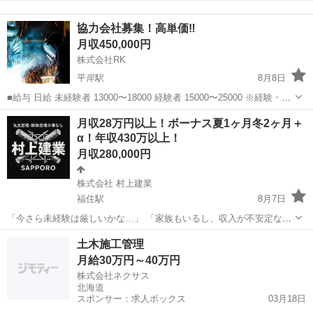
いく事に従事してもらいます⚒️ 難しい事は何一つありません！優しい
北海道
札幌市
南郷１８丁目駅
大工
型枠
先輩達がしっかり寄り添って教えてくれます⚒️ 気になる事があれば何
協力会社募集！高単価‼︎
でも言ってください⚒️ ただ今...
月収450,000円
株式会社RK
平岸駅
8月8日
■給与 日給 未経験者 13000〜18000 経験者 15000〜25000 ※経験・能
力・資格を考慮します ■勤務地 ほとんど現場直行直帰です！ 免許がな
北海道
札幌市
平岸駅
土木
協力会社
月収28万円以上！ボーナス夏1ヶ月冬2ヶ月＋
い方、車がない方は送迎あり ■雇用形態 正社...
α！年収430万以上！
月収280,000円
株式会社 村上建業
福住駅
8月7日
「今さら未経験は厳しいかな…」 「家族もいるし、収入が不安定なの
は困る…」 そんな30代・40代の転職を全力で応援します。 ⸻ 💪
北海道
札幌市
福住駅
鳶職
足場
土木施工管理
仕事内容 ⚫︎ 一般住宅・アパートの足場の設置・解体作業 ⚫︎ 最初は下
月給30万円～40万円
回り作業からス...
株式会社ネクサス
北海道
スポンサー：求人ボックス
03月18日