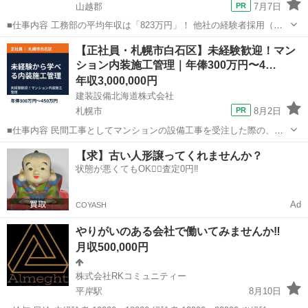
山越郡
7月7日
■仕事内容 工務部の平均年収は「823万円」！ 他社の経験者採用（年
収800万円以上）に見劣りしない、圧倒的な給与水準と待遇を用意して
北海道
山越郡
土木
社員
【正社員・札幌市白石区】未経験歓迎！マン
います。 「入社時は500万円前後でも、やればやるだけ評価され、将
ション内装施工管理｜年俸300万円〜4…
来的に年収1000...
年収3,000,000円
建装設備北海道株式会社
札幌市
8月2日
■仕事内容 民間工事としてマンションの設備工事を受注した際の、各
戸別ごとにお風呂の取り換えや水回りの部品交換、 キッチンの入替、
北海道
札幌市
土木
未経験
【求】古い人形譲ってくれませんか？
壁紙の取替等の工事を管理するお仕事です。 【具体的には】 現場にお
状態が悪くてもOK🙆‍♀️査定0円‼️
ける人員手配/現場...
Ad
COYASH
やりがいのある会社で働いてみませんか‼️
月収500,000円
株式会社RKコミュニティー
平岸駅
8月10日