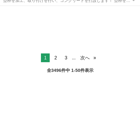
型枠を加工、取り付けを行い、コンクリートを打設します！ 型枠を解
体して、一連の流れ作業です！ 社長30歳、従業員5名 年長37歳です
北海道
札幌市
稲積公園駅
大工
業務
が平均年齢26歳まだまだ若い会社ですので、興味のある方や転職をお
考えの方、一緒に働きませんか...
1
2
3
...
次へ
全3496件中 1-50件表示