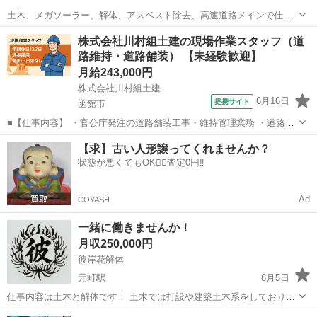
土木、メガソーラー、解体、アスベスト除去、高速道路メインで仕事
してます。 測量、重機オペ、杭打ち資格者大歓迎！！ 高額単価！！
北海道
札幌市
その他
未経験
株式会社川村組土建の現場作業スタッフ（道
大手から仕事受けていますので道内で通年通して仕事あります！ 免許
路維持・道路舗装） 【未経験歓迎】
なくても送迎ありますので気軽...
月給243,000円
株式会社川村組土建
6月16日
提携サイト
函館市
■【仕事内容】 ・官公庁発注の道路舗装工事・維持管理業務 ・道路の
舗装工事、表面補修、ライン引き直し、排水性確保など ・道路の維持
北海道
函館市
施工管理
【求】古い人形譲ってくれませんか？
（パトロールや道路付近の維持作業）など ・作業エリアは道南エリア
状態が悪くてもOK🙆‍♀️査定0円‼️
のみ／泊まり出張なし ＿＿＿＿...
Ad
COYASH
一緒に働きませんか！
月収250,000円
彼岸花解体
元町駅
8月5日
仕事内容は土木と解体です！ 土木では打設や建築土木系をしておりま
す！ 解体では斫りや内装解体をしております！ 現場にはよるのですが
北海道
札幌市
元町駅
その他