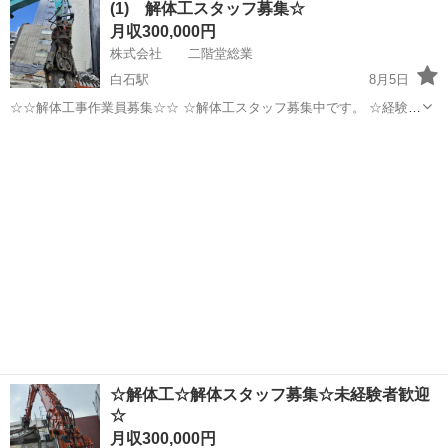
(1) 解体工スタッフ募集☆
土曜日が隔週であったり毎週であったり休みの事もあります！日曜日
月収300,000円
は固定休みです！ 月1回に会社ご...
株式会社 二階堂総業
白石駅
8月5日
☆☆解体工事作業員募集☆☆ ☆解体工スタッフ募集中です。 ☆経験者
優遇します☆ ☆未経験歓迎します☆ ☆重機、中型免許、大型免許その
北海道
札幌市
白石駅
内装職人
建物解体
他資格お持ちの方は優遇します！ ☆大型ダンプ、重機オペレーター！
優遇します！ ☆...
☆解体工☆解体スタッフ募集☆未経験者歓迎
☆
月収300,000円