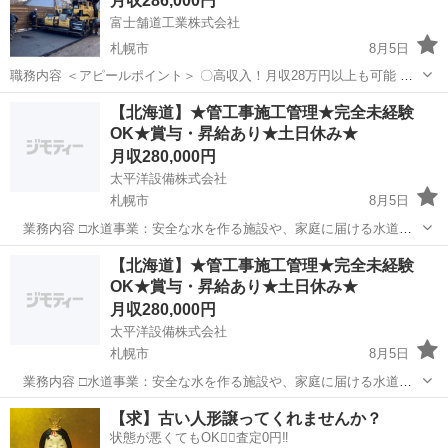
月収286,000円
富士舗道工業株式会社
札幌市
8月5日
職務内容 ＜アピールポイント＞ 〇高収入！月収28万円以上も可能 〇
土曜休みや長期連休あり！しっかり休めます 〇頑張り・能力に応じて
北海道
札幌市
その他
未経験
【北海道】★管工事施工管理★完全未経験
給与UP可能！ 〇シニア応援！(経験のある方) ＜お仕事内容詳細＞
OK★賞与・昇給あり★土日休み★
【現場エリア】 札幌市...
月収280,000円
太平洋設備株式会社
札幌市
8月5日
業務内容 □水道事業：安全な水を作る施設や、家庭に届ける水道管
の設置 □土木事業：道路の設備や、お家の土台づくりなど □管理のサ
北海道
札幌市
施工管理
未経験
【北海道】★管工事施工管理★完全未経験
ポート：工事の様子をスマホでカシャッと写真撮影、書類の整理など
OK★賞与・昇給あり★土日休み★
勤務地・勤務先 ...
月収280,000円
太平洋設備株式会社
札幌市
8月5日
業務内容 □水道事業：安全な水を作る施設や、家庭に届ける水道管
の設置 □土木事業：道路の設備や、お家の土台づくりなど □管理のサ
北海道
札幌市
土木
【求】古い人形譲ってくれませんか？
ポート：工事の様子をスマホでカシャッと写真撮影、書類の整理など
状態が悪くてもOK🙆‍♀️査定0円‼️
勤務地・勤務先 ...