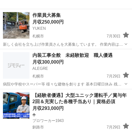
作業員大募集
月収250,000円
YUKEN
札幌市
7月30日
新しく会社を立ち上げ作業員さんを大募集しています。 作業内容は解
体工事です。 作業については先輩達から優しく教えてもらえるので安
北海道
札幌市
その他
内装工事全般 未経験歓迎 職人優遇
心して来てください。 勤務時間は8時〜１７時までです。 休憩は１０
月収300,000円
時〜３０分 １２時〜...
ALEGRE
札幌市
7月29日
病院や学校やスーパー等 様々な建物を創ります 基本日曜日休み 残業
無し 休憩時間は2時間程度 必要経費有り
北海道
札幌市
内装職人
【経験者優遇】大型ユニック運転手／賞与年
2回＆充実した各種手当あり｜資格必須
月収293,000円
プロワーカー1943
釧路市
7月29日