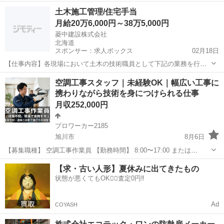
業を担当していただきます。 未経験の方は、解体資材の整理など補助
北海道
苫小牧市
内装職人
土木施工管理/住宅手当
作業から始めていただきます。 【募集職種】 内装解体作業スタッフ
月給20万6,000円～38万5,000円
...
菱中建設株式会社
北海道
スポンサー：求人ボックス
02月18日
【仕事内容】各現場において土木の技術職員として下記の業務を行い
ます。 (1)土木工事現場の管理、監督業務(2)事務処理業務(パソコンを
正社員
空調工事スタッフ｜未経験OK｜幅広い工事に
使用)など ・案件の担当エリアは日高管内がほとんどで、一部千歳・苫
携わりながら技術を身につけられる仕事
小牧の案件がございます/自家用...
月収252,000円
プロワーカー2185
旭川市
8月6日
【募集職種】 空調工事作業員 【勤務時間】 8:00〜17:00 または
9:00〜18:00 ※仕事の予定により決定 ※休憩60分 ※時間外労働あり
北海道
旭川市
その他
業務
【求・古い人形】夏休みに出てきたもの
（月平均20時間） 【雇用形態】 契約社員 ...
状態が悪くてもOK🙆‍♀️査定0円‼️
Ad
COYASH