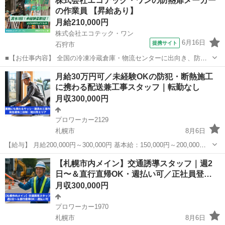
株式会社エコテック・ワンの防熱扉メーカー
の作業員 【昇給あり】
月給210,000円
株式会社エコテック・ワン
6月16日
提携サイト
石狩市
■【お仕事内容】 全国の冷凍冷蔵倉庫・物流センターに出向き、防熱
扉の取り付けから竣工・引き渡しまでの施工業務全般をお任せしま
北海道
石狩市
鳶職
月給30万円可／未経験OKの防犯・断熱施工
す。 現場は2～3名のチーム制で進めるため、未経験の工程でも安心し
に携わる配送兼工事スタッフ｜転勤なし
てスタートできます。 具体的には...
月収300,000円
プロワーカー2129
札幌市
8月6日
【給与】 月給200,000円～300,000円 基本給：150,000円～200,000円
職務手当：25,584円～50,000円 固定残業代：24,416円～50,000円
北海道
札幌市
その他
未経験
【札幌市内メイン】交通誘導スタッフ｜週2
（18.1～26.1時間分含む...
日〜＆直行直帰OK・週払い可／正社員登…
月収300,000円
プロワーカー1970
札幌市
8月6日