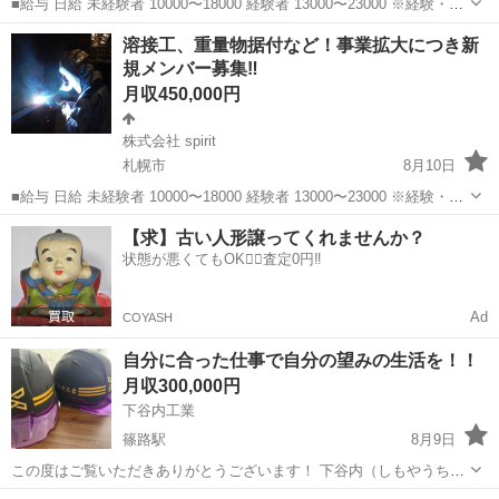
■給与 日給 未経験者 10000〜18000 経験者 13000〜23000 ※経験・能
力・資格を考慮します ■勤務地 ほとんど現場直行直帰です！ 免許がな
北海道
札幌市
平岸駅
鳶職
協力会社
溶接工、重量物据付など！事業拡大につき新
い方、車がない方は送迎あり ■雇用形態 正社...
規メンバー募集‼️
月収450,000円
株式会社 spirit
札幌市
8月10日
■給与 日給 未経験者 10000〜18000 経験者 13000〜23000 ※経験・能
力・資格を考慮します ■勤務地 ほとんど現場直行直帰です！ 免許がな
北海道
札幌市
鳶職
重量
【求】古い人形譲ってくれませんか？
い方、車がない方は送迎あり ■雇用形態...
状態が悪くてもOK🙆‍♀️査定0円‼️
Ad
COYASH
自分に合った仕事で自分の望みの生活を！！
月収300,000円
下谷内工業
篠路駅
8月9日
この度はご覧いただきありがとうございます！ 下谷内（しもやうち）
工業と申します。 私たちは外構部署と解体部署の二つで動いてます で