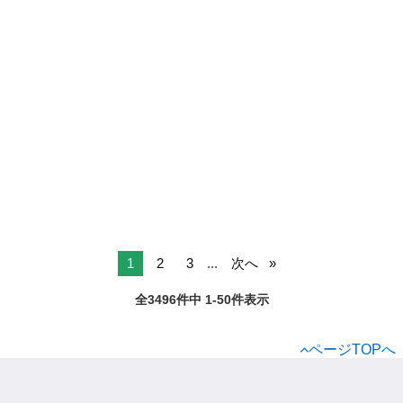
1
2
3
...
次へ
全3496件中 1-50件表示
ページTOPへ
ジモティー
正社員
土木
北海道の土木