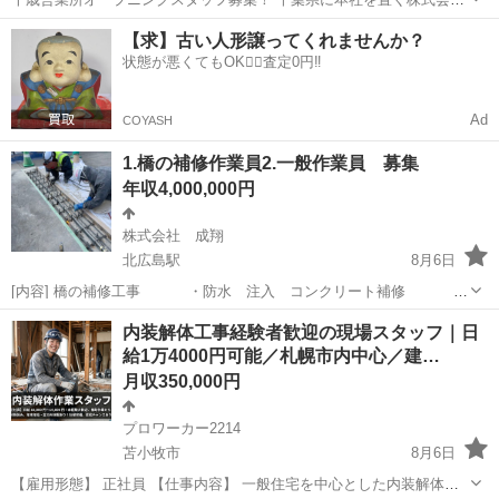
TSHです。 おかげさまで創業11期目を迎え、この度北海道エリア拡大
北海道
千歳市
千歳駅
その他
未経験
【求】古い人形譲ってくれませんか？
のため千歳営業所を新規開設しました！ 事業拡大につき一緒に会社を
状態が悪くてもOK🙆‍♀️査定0円‼️
盛り上げてくれる仲間を...
Ad
COYASH
1.橋の補修作業員2.一般作業員 募集
年収4,000,000円
株式会社 成翔
北広島駅
8月6日
[内容] 橋の補修工事 ・防水 注入 コンクリート補修
ハツリ 研掃 伸縮と埋設ジョイント ・一般
北海道
北広島市
北広島駅
その他
内装解体工事経験者歓迎の現場スタッフ｜日
作業員 各種手元 [給料] 9000円〜15000円...
給1万4000円可能／札幌市内中心／建…
月収350,000円
プロワーカー2214
苫小牧市
8月6日
【雇用形態】 正社員 【仕事内容】 一般住宅を中心とした内装解体作