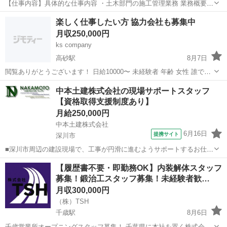
【仕事内容】具体的な仕事内容 ・土木部門の施工管理業務 業務概要
・公共工事(市町村、北海道、国) ・道路工事 ・橋梁工事 ・河川工事
正社員
楽しく仕事したい方 協力会社も募集中
・農業土木工事 ・水産土木工事 入社後の流れ ・業務研修(1週間) 仕事
月収250,000円
内容や社内ルールなど、...
ks company
高砂駅
8月7日
閲覧ありがとうございます！ 日給10000〜 未経験者 年齢 女性 誰でも
大歓迎です！ 作業内容 塗装工事、土木工事等 基本8時00分〜17時00分
北海道
江別市
高砂駅
その他
建設業
中本土建株式会社の現場サポートスタッフ
交通費、車支給有り 人間関係に困っている方 どこの会社に勤めれ...
【資格取得支援制度あり】
月給250,000円
中本土建株式会社
6月16日
提携サイト
深川市
■深川市周辺の建設現場で、工事が円滑に進むようサポートするお仕事
です。 いきなり難しいことをお任せすることはありません。 まずは先
北海道
深川市
施工管理
【履歴書不要・即勤務OK】内装解体スタッフ
輩の隣で「道具の名前を覚える」ところからスタート！ 《 具体的には
募集！鍛治工スタッフ募集！未経験者歓…
》 ・現場の記録：スマホ...
月収300,000円
（株）TSH
千歳駅
8月6日
千歳営業所オープニングスタッフ募集！ 千葉県に本社を置く株式会社