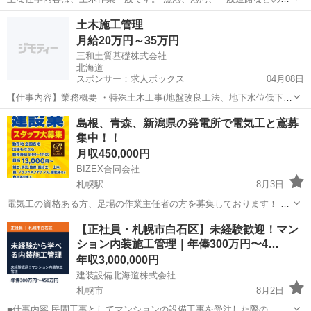
装工事になります。 勤務地は…函館を中心とし、道内全域 【未経験
北海道
函館市
その他
土木作業員
土木施工管理
者】大歓迎！！ ◯年齢は問いません。 ◯経験者、資格保持者は優遇致
月給20万円～35万円
します。 ◯単身の方には社宅...
三和土質基礎株式会社
北海道
スポンサー：求人ボックス
04月08日
【仕事内容】業務概要 ・特殊土木工事(地盤改良工法、地下水位低下工
法)の計画や、現場管理業務 具体的な仕事内容 ・現場での資材手配 ・
正社員
島根、青森、新潟県の発電所で電気工と鳶募
元請けとの打ち合わせ ・日報管理 ・写真管理、データ整理など 現場
集中！！
での建設機械の操作や、手作業に...
月収450,000円
BIZEX合同会社
札幌駅
8月3日
電気工の資格ある方、足場の作業主任者の方を募集しております！ 島
根原発、六ヶ所村、柏崎原発など 宿あり、食事付き 期間は半年から1
北海道
札幌市
札幌駅
土木
足場
【正社員・札幌市白石区】未経験歓迎！マン
年くらい 日当16,000〜18,000円
ション内装施工管理｜年俸300万円〜4…
年収3,000,000円
建装設備北海道株式会社
札幌市
8月2日
■仕事内容 民間工事としてマンションの設備工事を受注した際の、各