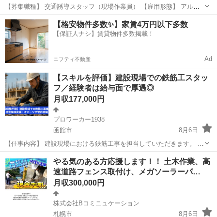
【募集職種】 交通誘導スタッフ（現場作業員） 【雇用形態】 アルバ
イト・パート（正社員登用あり） 【仕事内容】 マンション・ホテル・
北海道
札幌市
その他
事務所
【格安物件多数✨】家賃4万円以下多数
商業施設などの建設現場で、車両や歩行者の安全を守る交通誘導業務
【保証人ナシ】賃貸物件多数掲載！
をお任せしま...
Ad
ニフティ不動産
【スキルを評価】建設現場での鉄筋工スタッ
フ／経験者は給与面で厚遇◎
月収177,000円
プロワーカー1938
函館市
8月6日
【仕事内容】 建設現場における鉄筋工事を担当していただきます。 具
体的には、鉄筋の加工や組立作業が中心です。 【勤務地】 オホーツク
北海道
函館市
その他
鉄筋工
やる気のある方応援します！！ 土木作業、高
管内の各現場 ＜会社住所＞ 北海道北見市端野町三区335番地3 【...
速道路フェンス取付け、メガソーラーパ…
月収300,000円
株式会社Bコミニュケーション
札幌市
8月6日