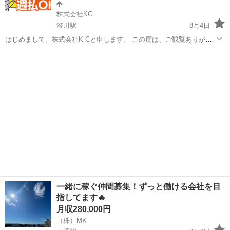
株式会社KC
澄川駅
8月4日
はじめまして。株式会社K Cと申します。 この度は、ご観覧ありがと
うございます。 職 種 / 型枠大工 土木 鳶 塗装 雇用形態/正社員/個
北海道
札幌市
澄川駅
土木
協力会社
人事業主/協力会社 勤務地 / 札幌 千歳 長万部 小樽 道...
一緒に稼ぐ仲間募集！ずっと働ける会社を目
指してます🔥
月収280,000円
（株）MK