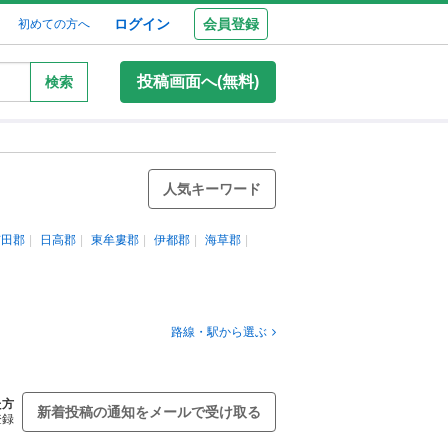
ログイン
会員登録
初めての方へ
投稿画面へ(無料)
検索
人気キーワード
有田郡
日高郡
東牟婁郡
伊都郡
海草郡
路線・駅から選ぶ
た方
新着投稿の通知をメールで受け取る
登録