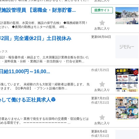
お気に入り
設管理員 【退職金・財形貯蓄...
提携サイト
（計器類の監視、水質分析、施設の保守点検） ◆職務経験不問！
い。 ◆夜間の勤務はモニターの監視、 4時...
お気に入り
更新08月04日
2回」完全週休2日」土日祝休み
ックス
・設計・報告書作成・納品まで、土木測量設計業務全般を担当いた
・資料収集・分析 ・業務計画 ・担当割振り ・打合せ資料...
作成7月25日
,000円～16,00...
を募集しています。 未経験の方も大歓迎！経験者は優遇します。 先
ます。 【仕事内容】 ・プラント設備の製作...
お気に入り
更新7月21日
心して働ける正社員求人👷
作成7月21日
必要ありません✨ 業務で発生する出張時の交通費・宿泊費などは
る環境です。 ーーーーーーーーーーーーーー ...
お気に入り
更新8月4日
作成7月21日