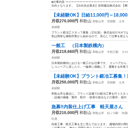
■仕事内容 ーーーーーーーーーーーーーーーーーーーーー
出向となります。 【出向先企業名】奈和建設株式会社 【事業
【未経験OK】日給11,000円～18,00
月収270,000円
和歌山
和歌山市
宮前駅
土木
未経験
プラント鍛冶工スタッフ募集（正社員） 株式会社O.N.K
初は簡単な補助作業から始めるので、安心して仕事を覚えら
一般工 （日本製鉄構内）
月収219,660円
和歌山
和歌山市
中松江駅
その
未経験
日本製鉄構内における一般工のお仕事です。 コンベアから
しコンベアに戻したり、一輪車に積載して、運搬する作業です
【未経験OK】プラント鍛冶工募集！日給11
月収250,000円
和歌山
和歌山市
宮前駅
土木
未経験
和歌山市を拠点に、プラント設備での鍛冶工事を行うスタッ
・設備の補修、製作、取付 ・鉄骨や架台などの製作、据付 ・
急募‼️内装仕上げ工事 軽天屋さん
月収210,000円
和歌山
和歌山市
紀ノ川駅
内装
社員
内装工事、軽天工事を主に営んでおります。 建物内部の間
く仕事です。 無から空間を作り上げていくのでやりがいや達