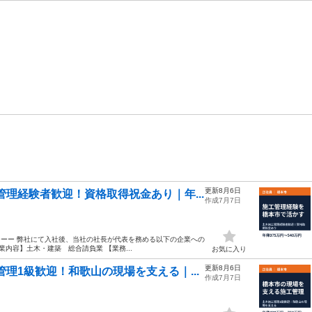
更新8月6日
理経験者歓迎！資格取得祝金あり｜年...
作成7月7日
ーーー 弊社にて入社後、当社の社長が代表を務める以下の企業への
内容】土木・建築 総合請負業 【業務...
お気に入り
更新8月6日
理1級歓迎！和歌山の現場を支える｜...
作成7月7日