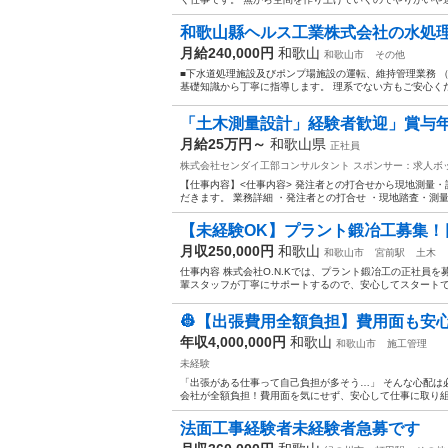
和歌山縣ヘルス工業株式会社の水処理施
月給240,000円
和歌山
和歌山市
その他
■下水道処理施設及びポンプ場施設の運転、維持管理業務 
基礎知識から丁寧に指導します。 理系でない方もご安心くださ
「土木測量設計」経験者歓迎」賞与年
月給25万円～
和歌山県
正社員
株式会社センダイ工部コンサルタント
スポンサー：求人ボ
【仕事内容】<仕事内容> 発注者との打合せから現地測量
だきます。 業務詳細 ・発注者との打合せ ・現地踏査・測量 
【未経験OK】プラント鍛冶工募集！日給11
月収250,000円
和歌山
和歌山市
宮前駅
土木
仕事内容 株式会社O.N.Kでは、プラント鍛冶工の正社員
輩スタッフが丁寧にサポートするので、安心してスタートでき
👷【出張費用全額負担】費用面も安
年収4,000,000円
和歌山
和歌山市
施工管理
未経験
「出張がある仕事って自己負担が多そう…」 そんな心配は
会社が全額負担！費用面を気にせず、安心して仕事に取り組め
法面工事経験者未経験者急募です