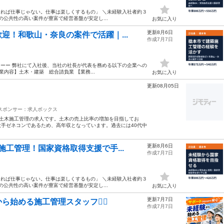
ければ仕事じゃない。仕事は楽しくするもの」 ＼未経験入社者約３
の公共性の高い案件が豊富で経営基盤が安定し...
お気に入り
更新8月6日
迎！和歌山・奈良の案件で活躍｜...
作成7月7日
ーーー 弊社にて入社後、当社の社長が代表を務める以下の企業への
内容】土木・建築 総合請負業 【業務...
お気に入り
更新08月05日
スポンサー：求人ボックス
ら土木施工管理の求人です。土木の売上比率の増加を目指してお
手ゼネコンであるため、高年収となっています。過去には40代中
更新8月6日
工管理！国家資格取得支援で手...
作成7月7日
ければ仕事じゃない。仕事は楽しくするもの」 ＼未経験入社者約３
の公共性の高い案件が豊富で経営基盤が安定し...
お気に入り
更新7月7日
始める施工管理スタッフ👷‍♂️
作成7月7日