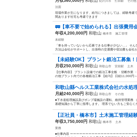
月収360,000円
和歌山
紀の川市
打田駅
その他
法面
現場作業が主になります、給与につきましては、経験考慮
間あります社宅も考慮できます
🚃【車不要で始められる】出張費用
年収4,200,000円
和歌山
橋本市
施工管理
未経験
「車を持っていないから応募できる仕事が少ない…」 そん
方法は会社がサポートし、出張時の交通費や宿泊費も会社が負
【未経験OK】プラント鍛冶工募集！日給11
月収250,000円
和歌山
和歌山市
宮前駅
土木
【仕事内容】 プラント設備での鍛冶工事全般 ・切断作業 
の他プラント内での各種鍛冶工事 【給与】 日給11,000円～1
和歌山縣ヘルス工業株式会社の水処理施
月給240,000円
和歌山
和歌山市
その他
■下水道処理施設及びポンプ場施設の運転、維持管理業務 
基礎知識から丁寧に指導します。 理系でない方もご安心くださ
【正社員・橋本市】土木施工管理経験
年収3,750,000円
和歌山
橋本市
土木
業務
■仕事内容 ーーーーーーーーーーーーーーーーーーーーー