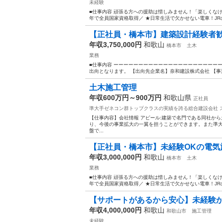
未経験
■仕事内容 頑張る方への援助は惜しみません！「楽しくな
年で全員国家資格取得／ ★日常生活で欠かせない電車！JR
【正社員・橋本市】建築設計経験者歓
年収3,750,000円
和歌山
橋本市
土木
業務
■仕事内容 ーーーーーーーーーーーーーーーーーーーーー
出向となります。 【出向先企業名】奈和建設株式会社 【事業
土木施工管理
年収600万円～900万円
和歌山県
正社員
準大手ゼネコン群トップクラスの実績を誇る総合建設会社
【仕事内容】会社情報 アピール:建築で名門である同社か
り、今後の事業拡大の一翼を担うことができます。また準大
盤で...
【正社員・橋本市】未経験OKの電気施
年収3,000,000円
和歌山
橋本市
土木
業務
■仕事内容 頑張る方への援助は惜しみません！「楽しくな
年で全員国家資格取得／ ★日常生活で欠かせない電車！JR
【サポートがあるから安心】未経験から
年収4,000,000円
和歌山
和歌山市
施工管理
未経験