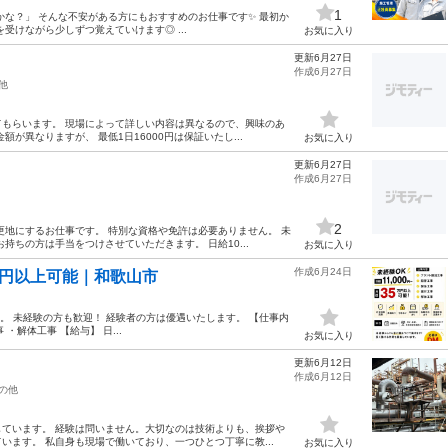
1
かな？」 そんな不安がある方にもおすすめのお仕事です✨ 最初か
受けながら少しずつ覚えていけます◎ ...
お気に入り
更新6月27日
作成6月27日
他
もらいます。 現場によって詳しい内容は異なるので、興味のあ
が異なりますが、 最低1日16000円は保証いたし...
お気に入り
更新6月27日
作成6月27日
2
更地にするお仕事です。 特別な資格や免許は必要ありません。 未
ちの方は手当をつけさせていただきます。 日給10...
お気に入り
作成6月24日
万円以上可能｜和歌山市
す。 未経験の方も歓迎！ 経験者の方は優遇いたします。 【仕事内
・解体工事 【給与】 日...
お気に入り
更新6月12日
作成6月12日
の他
ています。 経験は問いません。大切なのは技術よりも、挨拶や
ます。 私自身も現場で働いており、一つひとつ丁寧に教...
お気に入り