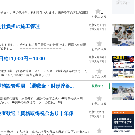
1
できます。その他手当、福利厚生あります。未経験者の方は試用期
お気に入り
更新7月17日
会社負担の施工管理
作成7月17日
な方も安心して始められる施工管理のお仕事です✨ 現場への移動
担します！ ーーーーーーーーーーーーーー ...
お気に入り
更新7月16日
,000円～16,00...
作成7月15日
・溶接作業 ・設備の補修、メンテナンス ・機械や設備の据付 ・そ
6,000円 ※経験・能力を考慮して決...
お気に入り
設管理員 【退職金・財形貯蓄...
提携サイト
（計器類の監視、水質分析、施設の保守点検） ◆職務経験不問！
い。 ◆夜間の勤務はモニターの監視、 4時...
お気に入り
更新8月6日
者歓迎！資格取得祝金あり｜年俸...
作成7月7日
ーーー 弊社にて入社後、当社の社長が代表を務める以下の企業への