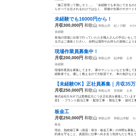
「施工管理って難しそう…」 「未経験でも本当にできるの
らすべてを任されるわけではなく、 研修や先輩のサポートを
未経験でも16000円から！
月収300,000円
和歌山
和歌山市
紀ノ川駅
その
未経験
各地の現場に出張で行っていただき職人さんの手伝いをして
る方はご連絡ください。 給料は場所やお持ちの資格により金額
現場作業員募集中！
月収200,000円
和歌山
和歌山市
紀伊駅
土木
未経験
現場作業員を募集してます。 家やマンションなどを壊して
経験者でも、優しく教えるので大歓迎てす。 車の免許などお持
【未経験OK】正社員募集｜月収35
月収250,000円
和歌山
和歌山市
宮前駅
土木
株式会社O.N.Kでは業務拡大につき正社員を募集していま
容】 ・プラント鍛冶工事 ・配管工事 ・製缶工事 ・据付工事 
板金工
月収250,000円
和歌山
和歌山市
和歌山市駅
そ
板金
現在、熱絶縁工事（保温・保冷・板金工事）の仲間を募集し
約束を守ること、真面目に仕事へ向き合う気持ちだと考えてい