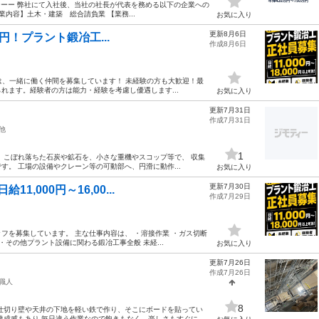
ーーー 弊社にて入社後、当社の社長が代表を務める以下の企業への
内容】土木・建築 総合請負業 【業務...
お気に入り
更新8月6日
0円！プラント鍛冶工...
作成8月6日
では、一緒に働く仲間を募集しています！ 未経験の方も大歓迎！最
れます。経験者の方は能力・経験を考慮し優遇します...
お気に入り
更新7月31日
作成7月31日
他
1
、こぼれ落ちた石炭や鉱石を、小さな重機やスコップ等で、 収集
。 工場の設備やクレーン等の可動部へ、円滑に動作...
お気に入り
更新7月30日
,000円～16,00...
作成7月29日
フを募集しています。 主な仕事内容は、 ・溶接作業 ・ガス切断
その他プラント設備に関わる鍛冶工事全般 未経...
お気に入り
更新7月26日
作成7月26日
職人
8
仕切り壁や天井の下地を軽い鉄で作り、そこにボードを貼ってい
成感もあり 毎日違う作業なので飽きもなく、楽しさもすぐに...