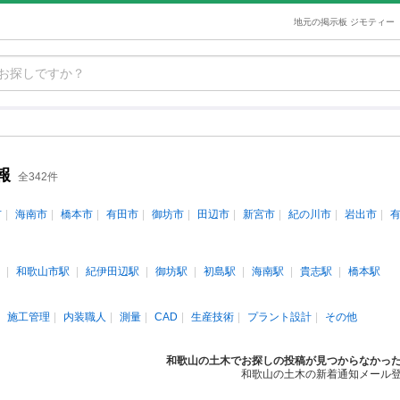
地元の掲示板 ジモティー
報
全342件
市
海南市
橋本市
有田市
御坊市
田辺市
新宮市
紀の川市
岩出市
和歌山市駅
紀伊田辺駅
御坊駅
初島駅
海南駅
貴志駅
橋本駅
施工管理
内装職人
測量
CAD
生産技術
プラント設計
その他
和歌山の土木でお探しの投稿が見つからなかっ
和歌山の土木の新着通知メール