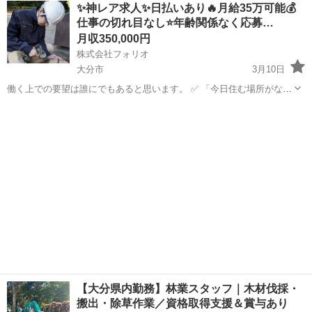
大分
宇佐市
鳶職
土木作業員
✨神レア求人✨日払いあり🔥月給35万可能💰
ります 詳細は面談にて 時間 8時ー17時 社保、厚生年金、雇用保険
仕事の切れ目なし⭐️年齢関係なく応募…
月収350,000円
株式会社フォリオ
大分市
3月10日
働く上での要望は誰にでもあると思います。 ✅ 「今日住む場所がな
い、即入寮したい」 ✅ 「手持ちがピンチ、明日日払いが欲しい」 ✅
大分
大分市
土木
「経験ないけど、とにかく稼ぎたい」 私たちにご相談いただければ、
そんなあ...
【大分県内勤務】林業スタッフ｜木材伐採・
搬出・除草作業／資格取得支援＆賞与あり