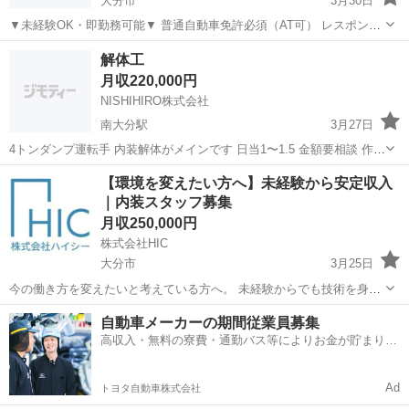
大分市
3月30日
▼未経験OK・即勤務可能▼ 普通自動車免許必須（AT可） レスポンス
しっかりできる方のみ ◆雇用形態 正社員 ◆給与 月給 25万円〜30万
大分
大分市
土木
未経験
解体工
円 時間外手当 深夜手当 ◆仕事内容 解体・土木 解体作業員...
月収220,000円
NISHIHIRO株式会社
南大分駅
3月27日
4トンダンプ運転手 内装解体がメインです 日当1〜1.5 金額要相談 作業
着 夏冬支給 社会保険完備
大分
大分市
南大分駅
鳶職
社会保険
【環境を変えたい方へ】未経験から安定収入
｜内装スタッフ募集
月収250,000円
株式会社HIC
大分市
3月25日
今の働き方を変えたいと考えている方へ。 未経験からでも技術を身に
つけ、安定して働ける仕事です。 上京サポートします。 ⸻ ■仕事
大分
大分市
内装職人
未経験
自動車メーカーの期間従業員募集
の内容 内装工事（壁・天井） ⸻ ■収入の目安 1年目：25万〜30万
高収入・無料の寮費・通勤バス等によりお金が貯まりや
2年目：30万〜...
すい環境
Ad
トヨタ自動車株式会社