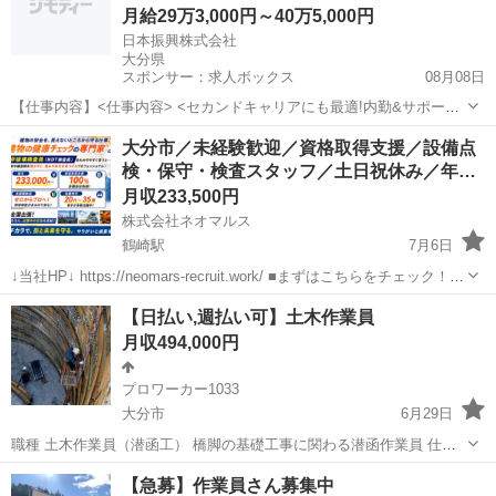
月給29万3,000円～40万5,000円
日本振興株式会社
大分県
スポンサー：求人ボックス
08月08日
【仕事内容】<仕事内容> <セカンドキャリアにも最適!内勤&サポート
業務が中心> 事業者と設計者・施工者の間に立ち、スムーズに事業が
正社員
大分市／未経験歓迎／資格取得支援／設備点
運ぶようサポート・技術支援をします <発注者支援業務とは?> 国土交
検・保守・検査スタッフ／土日祝休み／年…
通省をはじめとする「事業者」と...
月収233,500円
株式会社ネオマルス
鶴崎駅
7月6日
↓当社HP↓ https://neomars-recruit.work/ ■まずはこちらをチェック！
・未経験スタート9割（未経験歓迎!!） ・年間休日126日 ・土日祝休み
大分
大分市
鶴崎駅
その他
【日払い,週払い可】土木作業員
・残業ほぼなし ・資格取得費用...
月収494,000円
プロワーカー1033
大分市
6月29日
職種 土木作業員（潜函工） 橋脚の基礎工事に関わる潜函作業員 仕事
内容 橋脚などの基礎工事現場における排土作業 50年以上の施工実績と
大分
大分市
その他
土木作業員
【急募】作業員さん募集中
経験があります！ 全国に現場があるので各地域の方からのご応募もお