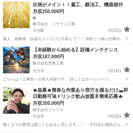
出張がメイン！！鳶工、鍛冶工、機器据付
月収250,000円
株式会社 ハラケン工業
大分駅
3月22日
素人、経験者、以前カジッていた方喜んで！！ 仲良く一緒に仕事出来
る仲間を募集してます！！ ここで色々記入しても伝わりませんので直
大分
大分市
大分駅
鳶職
【未経験から始める】設備メンテナンス
接連絡下さい！笑
月収187,000円
株式会社荒巻工業
大分市
3月19日
こちらは＜工事部＞の求人内容です。 詳しくはホームページ
https://aramaki-k.com/ でご確認ください。 ご質問等も受け付けていま
大分
大分市
生産技術
未経験
🔥急募🔥簡単な作業あり😎穴を掘るだけ🕳️即
す。
日勤務可🚀ドリンク飲み放題🚿簡単応募🔥
月収350,000円
株式会社フォリオ
大分市
3月19日
働く上での要望は誰にでもあると思います。 ✅ 「今日住む場所がな
い、即入寮したい」 ✅ 「手持ちがピンチ、明日日払いが欲しい」 ✅
大分
大分市
土木