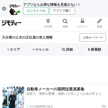
アプリならお得な情報を見逃さない！
インストール
アプリで開く
大分県
検索
ログイン
投稿
大分県の土木の正社員の求人情報
人気キーワード
エリア
ジャンル
詳細
新着順
自動車メーカーの期間従業員募集
高収入・無料の寮費・通勤バス等によりお金が貯まりや
すい環境
Ad
トヨタ自動車株式会社