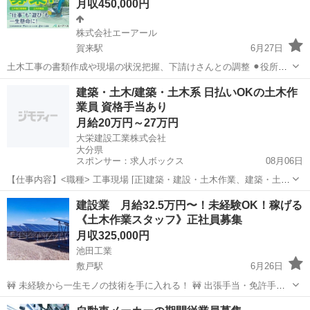
月収450,000円
株式会社エーアール
賀来駅
6月27日
土木工事の書類作成や現場の状況把握、下請けさんとの調整 ⚫︎役所協
議 ⚫︎現場巡回 ⚫︎協力業者との打ち合わせ等 ⚫︎地元対策 施工管理資格
大分
大分市
賀来駅
その他
地元
建築・土木/建築・土木系 日払いOKの土木作
者優遇 頑張人 目標がある人 稼ぎたい人 県外でも大丈夫な人 宿舎あり
業員 資格手当あり
ます。 ...
月給20万円～27万円
大栄建設工業株式会社
大分県
スポンサー：求人ボックス
08月06日
【仕事内容】<職種> 工事現場 [正]建築・建設・土木作業、建築・土木
その他 <雇用形態> 正社員 <給与> [正]月給20万円～27万円 交通費:一
正社員
建設業 月給32.5万円〜！未経験OK！稼げる
部支給 給与は面接時にあなたの能力をお聞きし、考慮します。 試用期
《土木作業スタッフ》正社員募集
間あり 期間...
月収325,000円
池田工業
敷戸駅
6月26日
🚧 未経験から一生モノの技術を手に入れる！ 🚧 出張手当・免許手当
あり！しっかり稼げる！ 🚧 外国籍の方も大歓迎！安定して働ける環境
大分
大分市
敷戸駅
土木
未経験