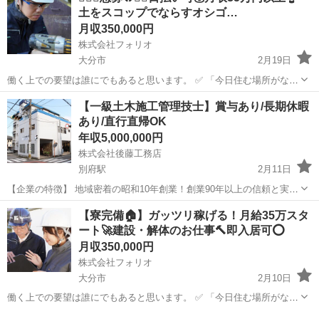
土をスコップでならすオシゴ…
そんなあ...
月収350,000円
株式会社フォリオ
大分市
2月19日
働く上での要望は誰にでもあると思います。 ✅ 「今日住む場所がな
い、即入寮したい」 ✅ 「手持ちがピンチ、明日日払いが欲しい」 ✅
大分
大分市
土木
未経験
【一級土木施工管理技士】賞与あり/長期休暇
「経験ないけど、とにかく稼ぎたい」 私たちにご相談いただければ、
あり/直行直帰OK
そんなあ...
年収5,000,000円
株式会社後藤工務店
別府駅
2月11日
【企業の特徴】 地域密着の昭和10年創業！創業90年以上の信頼と実績
のある企業です！ 現場は近場が多く転勤はありません 公共工事メイン
大分
別府市
別府駅
施工管理
近場
【寮完備🏠】ガッツリ稼げる！月給35万スタ
の安定経営、週休2日制、有給なども取りやすくプライベート充実 公
ート🚀建設・解体のお仕事🔨即入居可⭕️
共事業メインの建設会社...
月収350,000円
株式会社フォリオ
大分市
2月10日
働く上での要望は誰にでもあると思います。 ✅ 「今日住む場所がな
い、即入寮したい」 ✅ 「手持ちがピンチ、明日日払いが欲しい」 ✅
大分
大分市
土木