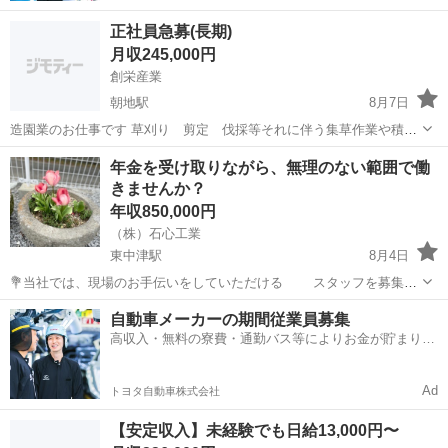
正社員急募(長期)
月収245,000円
創栄産業
朝地駅
8月7日
造園業のお仕事です 草刈り 剪定 伐採等それに伴う集草作業や積み
込み作業です。 もちろん草刈りなどメイン作業が出来る方は 尚可で
大分
豊後大野市
朝地駅
その他
積み込み
年金を受け取りながら、無理のない範囲で働
す 基本的に大分市内がメインのお仕事です
きませんか？
年収850,000円
（株）石心工業
東中津駅
8月4日
💐当社では、現場のお手伝いをしていただける スタッフを募集し
ています。 ☆年金受給者歓迎 ☆60代・70代の方も歓迎 ☆週2、3日で
大分
中津市
東中津駅
その他
一人親方
自動車メーカーの期間従業員募集
もOK（相談可） ☆体力に合わせて働けます。 ☆建設・土木経験者さ
高収入・無料の寮費・通勤バス等によりお金が貯まりや
ん大歓迎 ...
すい環境
Ad
トヨタ自動車株式会社
【安定収入】未経験でも日給13,000円〜