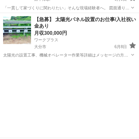
「一貫して家づくりに関わりたい」そんな現場経験者へ。 図面通りに
作るだけでは終わらない、家づくりを✨ ✔営業が取ってきた内容の調
大分
中津市
東中津駅
施工管理
【急募】 太陽光パネル設置のお仕事/入社祝い
整に追われる ✔設計・現場・アフターの板挟みになる ✔「誰の判断で
金あり
進めるのか」が曖昧...
月収300,000円
ワークプラス
大分市
6月8日
太陽光の設置工事、機械オペレーター作業等詳細はメッセージの方で
説明させていただきます。 応募資格 ・普通免許必須（大型免許あれば
大分
大分市
土木
太陽光
尚可） ・長期出張可能な方 給料 月給300000円〜 資格保持者の場合
（電気工事士、電気施...