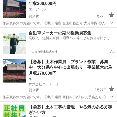
年収300,000円
待ちし...
エーアール
賀来駅
6月27日
作業員募集のお願いです。 ◎施工場所 全国出張あり 大分県内 ◎人員
普通作業員2名〜5名 ◎作業内容 重機オペ、土木作業 ◎資格 玉掛その
大分
大分市
賀来駅
その他
社員
自動車メーカーの期間従業員募集
他(あったら尚よし) ◎宿舎 宿舎は弊社で用意します ◎社員登録あり
高収入・無料の寮費・通勤バス等によりお金が貯まりや
すい環境
Ad
トヨタ自動車株式会社
【急募】土木作業員 プラント作業 募集
中 大分県を中心に出張あり 事業拡大の為
月収270,000円
株式会社エーアール
賀来駅
6月27日
作業員募集のお願いです。 ◎施工場所 西日本(出張あり)手当あり ◎工
事期間 長期雇用、短期相談可 ◎人員 普通作業員10名 ◎作業内容 土木
大分
大分市
賀来駅
土木
土木作業員
【急募】土木工事の管理 やる気のある方稼
作業 ◎資格 玉掛他 ◎宿舎 宿舎は弊社で用意します
ぎたい方