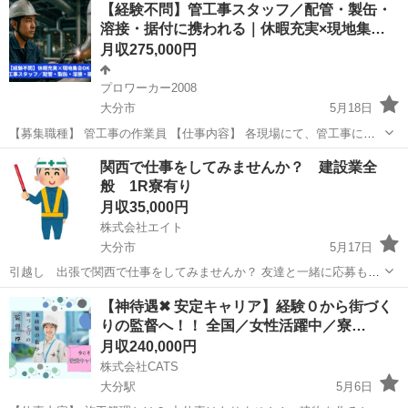
【経験不問】管工事スタッフ／配管・製缶・
場に一緒にしていきましょう あなたの力を待っています 迷ったらまず
溶接・据付に携われる｜休暇充実×現地集…
は連絡ください
月収275,000円
プロワーカー2008
大分市
5月18日
【募集職種】 管工事の作業員 【仕事内容】 各現場にて、管工事に関
わる作業全般を担当します。扱う工事内容は現場ごとに異なり、幅広
大分
大分市
その他
未経験
関西で仕事をしてみませんか？ 建設業全
い技術に触れることができます。 ＜主な業務内容＞ ・配管工事（設備
般 1R寮有り
配管、更新工...
月収35,000円
株式会社エイト
大分市
5月17日
引越し 出張で関西で仕事をしてみませんか？ 友達と一緒に応募も歓
迎です😊 職種 現場作業スタッフ（解体・建築・機械整備・軽作業）
大分
大分市
土木
未経験
【神待遇✖ 安定キャリア】経験０から街づく
未経験歓迎！履歴書不要◎日払いOK◎（規定あり）！ 仕事内容 建
りの監督へ！！ 全国／女性活躍中／寮…
設・解体現場での作業です...
月収240,000円
株式会社CATS
大分駅
5月6日