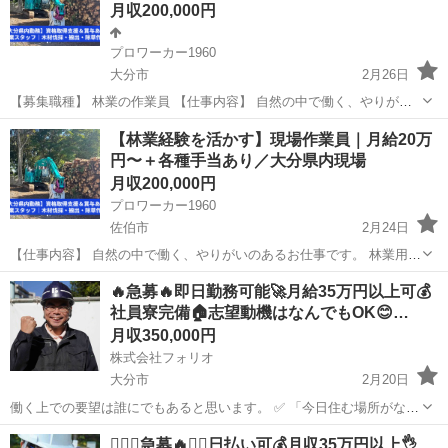
月収200,000円
プロワーカー1960
大分市
2月26日
【募集職種】 林業の作業員 【仕事内容】 自然の中で働く、やりがい
のあるお仕事です。 林業用の機械を使用し、木材の伐採や搬出、また
大分
大分市
その他
未経験
【林業経験を活かす】現場作業員｜月給20万
公共・民間の除草作業を行っていただきます。 ＜主な業務内容＞ ・林
円〜＋各種手当あり／大分県内現場
業機械に...
月収200,000円
プロワーカー1960
佐伯市
2月24日
【仕事内容】 自然の中で働く、やりがいのあるお仕事です。 林業用の
機械を使用し、木材の伐採や搬出、また公共・民間の除草作業を行っ
大分
佐伯市
その他
未経験
🔥急募🔥即日勤務可能🚀月給35万円以上可💰
ていただきます。 ＜主な業務内容＞ ・林業機械による木材の伐採、搬
社員寮完備🏠志望動機はなんでもOK😊…
出作業 ・チェー...
月収350,000円
株式会社フォリオ
大分市
2月20日
働く上での要望は誰にでもあると思います。 ✅ 「今日住む場所がな
い、即入寮したい」 ✅ 「手持ちがピンチ、明日日払いが欲しい」 ✅
大分
大分市
土木
❤️‍🔥🔥急募🔥❤️‍🔥日払い可💰月収35万円以上👌
「経験ないけど、とにかく稼ぎたい」 私たちにご相談いただければ、