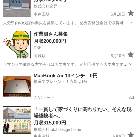
株式会社隆昇
中判田駅
6月10日
大分県内の伐採作業員を募集しています。 必要資格は会社で取得可能
です。 20代~50代のスタッフが活躍しています。 興味のある方、初心
大分
大分市
中判田駅
その他
現場作業員
作業員さん募集
者や有資格者の方 どんな方でもお気軽にご連絡ください。 ※求人営業
月収200,000円
の連絡はお断りです。
DNK
高城駅
6月10日
※マジメで健康な方で有れば大丈夫です。 ※初心者でも大丈夫です。
※作業用品は無料貸し出しします。 ※長期的に有ります。 ※日払い相
大分
大分市
高城駅
その他
土木作業員
MacBook Air 13インチ 0円
談可能 ※住込み寮有ります。 ※各種保険完備 ※必ず返事(返信)します
抽選でプレゼント！応募は1分
ので常識...
Ad
くらしノート
「一貫して家づくりに関わりたい」そんな現
場経験者へ。
月収315,000円
株式会社total design home
東中津駅
6月9日