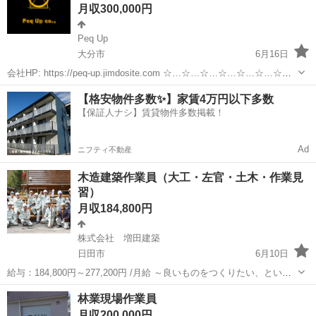
月収300,000円
Peq Up
大分市
6月16日
会社HP: https://peq-up.jimdosite.com ☆…☆…☆…☆…☆…☆…☆…
☆ \\塗装職人を目指そう// 色彩や配色センスが良くなったり、 建物に
大分
大分市
その他
未経験
【格安物件多数✨】家賃4万円以下多数
関する知識が深まったり、 仕事の幅が...
【保証人ナシ】賃貸物件多数掲載！
Ad
ニフティ不動産
木造建築作業員（大工・左官・土木・作業見
習）
月収184,800円
株式会社 増田建築
日田市
6月10日
給与：184,800円～277,200円 /月給 ～良いものをつくりたい、という
思いを一つに～ 創業60年の伝統の技術と最新機器の融合。 重労働を抑
大分
日田市
大工
左官
林業現場作業員
えるため最新機器を導入し 男女ともに”職人を目指せる...
月収200,000円