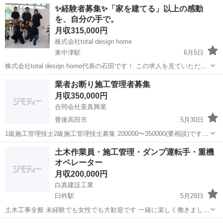
✨経験者募集✨「家を建てる」以上の感動
を、自分の手で。
月収315,000円
株式会社total design home
東中津駅
6月5日
株式会社total design home代表の石田です！ この求人を見ていただ
き、ありがとうございます✨ 弊社は設立5年目のまだ小さな会社です。
大分
中津市
東中津駅
施工管理
業者お断り施工管理者募集
ですがこの5年間、売上は毎年成長し、紹介案件も増え続け、「信頼さ
月収350,000円
れる家...
合同会社䑓真興業
豊後高田市
5月30日
1級施工管理技士2級施工管理技士募集 200000〜350000(要相談)です。
08064501591だいのです、宜しくお願いします。
大分
豊後高田市
施工管理
土木作業員・施工管理・ダンプ運転手・重機
オペレーター
月収200,000円
白真建設工業
臼杵駅
5月29日
土木工事全般 未経験でも女性でも大歓迎です 一緒に楽しく働きましょ
う 真面目に頑張る仲間を大切にしてチームワークよく楽しく明るい職
大分
臼杵市
臼杵駅
土木
土木作業員