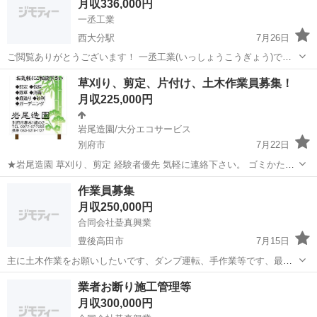
月収336,000円
一丞工業
西大分駅
7月26日
ご閲覧ありがとうございます！ 一丞工業(いっしょうこうぎょう)で
す！ 未経験から始められる現場作業です。 ⸻ 🔧仕事内容 ・道具
大分
大分市
西大分駅
その他
業務
草刈り、剪定、片付け、土木作業員募集！
運び、片付けなどの補助作業からスタート ・慣れてきたら簡単な作業
月収225,000円
も教えます ⸻ 📍勤...
岩尾造園/大分エコサービス
別府市
7月22日
★岩尾造園 草刈り、剪定 経験者優先 気軽に連絡下さい。 ゴミかたず
け、9.000円～ 草刈り、10.000円～ 剪定、12.000円～ 日払い可 正社員
大分
別府市
その他
給料
作業員募集
募集 雇用保険 労災保険 週3日でも可 ...
月収250,000円
合同会社䑓真興業
豊後高田市
7月15日
主に土木作業をお願いしたいです、ダンプ運転、手作業等です、最初
は日給月給です、8500〜10000 08064501591
大分
豊後高田市
大工
業者お断り施工管理等
月収300,000円