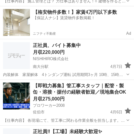
【仕事内容】 施工管理とは？ 力仕事はありません！○ 建物を作るとき
に、工事を「ちゃんと・安全に・予定どおり」に進めるために見守る
大分
大分市
大分駅
施工管理
未経験
【格安物件多数！】家賃4万円以下多数
お仕事です。 ［実際のお仕事内容］ ⚫ 予定を立てる →今日はどこか
【保証人ナシ】賃貸物件多数掲載！
ら工事する...
Ad
ニフティ不動産
正社員、バイト募集中
月収220,000円
NISHIHIRO株式会社
南大分駅
4月7日
内装解体 家屋解体 4トンダンプ運転 試用期間3ヶ月 10時、15時に
30分ずつ休憩 12時から１時間休憩 日曜日休み 現場次第で土曜、祝日
大分
大分市
南大分駅
その他
社会保険
【即戦力募集】管工事スタッフ｜配管・製
出勤 健康保険、社会保険完備、制服夏冬２着支給 交通費有り 昇給有
缶・溶接・据付の経験者歓迎／現地集合OK
り 資格手...
月収275,000円
プロワーカー2008
佐伯市
4月6日
【仕事内容】 各現場にて、管工事に関わる作業全般を担当します。扱
う工事内容は現場ごとに異なり、幅広い技術に触れることができま
大分
佐伯市
その他
未経験
正社員‼️【工場】未経験大歓迎✨
す。 ＜主な業務内容＞ ・配管工事（設備配管、更新工事など） ・製