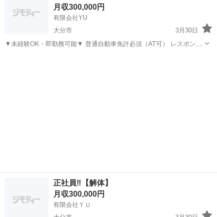
月収300,000円
缶工事（部材加工・組立...
有限会社YU
大分市
3月30日
▼未経験OK・即勤務可能▼ 普通自動車免許必須（AT可） レスポンス
しっかりできる方のみ ◆雇用形態 正社員 ◆給与 月給 25万円〜30万
大分
大分市
土木
未経験
円 時間外手当 深夜手当 ◆仕事内容 プラント工 工場...
正社員‼️【解体】
月収300,000円
有限会社ＹＵ