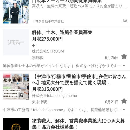
自動車メーカーの期間従業員募集
です！ LINE ike.taku6 にお気軽にご連絡ください！！ ■ 仕事内容 全...
高収入・無料の寮費・通勤バス等によりお金が貯まりや
すい環境
Ad
トヨタ自動車株式会社
解体、土木、造船作業員募集
月収275,000円
株式会社SKROOM
別府駅
6月25日
解体作業や土木の作業がメインになります 株式を上げたばかりです。
今は常用と請けの両立で仕事をしています これから、請けの仕事を増
大分
別府市
別府駅
その他
土木作業員
【中津市/行橋市/豊前市/宇佐市_在住の皆さん
やしていこうと思います 解体作業、1名 すぐに働ける方を募集してい
へ】地元大分で腰を据えて働く現場…
ます 解体は4tトラックを乗...
月収315,000円
株式会社total design home
東中津駅
6月21日
中津市の工務店「total design home」です！ いま、長距離通勤してい
る現場監督さん、いませんか？ 「毎日の往復の移動だけで、1〜2時間
大分
中津市
東中津駅
土木
塗装職人、解体、営業職事業拡大につき大募
も無駄にしている…」 「現場が遠すぎて、朝は誰よりも早く、夜は...
集！協力会社様募集！