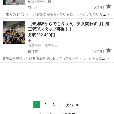
株式会社松井組
竹田市
1月26日
【求人のポイント】 現在需要が高まっている為、人手が足りていない
状況です。 増員し、より多くの案件に対応できるように社内体制を整
大分
竹田市
施工管理
未経験
【未経験からでも高収入！男女問わず可】施
える予定です。 社員の高齢化・人材不足が年々深刻化しており、特
工管理スタッフ募集！！
に、40代以下の年齢層の技術...
月収302,400円
有限会社 風元土木
佐伯駅
1月20日
建設工事現場における施工管理スタッフ（アルバイトも可）を募集し
ております。 スキルに合わせたお仕事から始めていけますので、安心
大分
佐伯市
佐伯駅
その他
オペレーター
して下さい。 現場での打ち合わせ、写真管理、測量機器を用いての品
質管理、補助業務おこな...
1
2
3
...
次へ