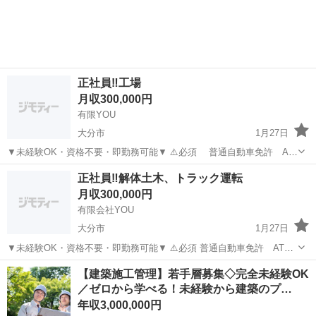
「経験ないけど、とにかく稼ぎたい」 私たちにご相談いただければ、
そんなあ...
正社員‼️工場
月収300,000円
有限YOU
大分市
1月27日
▼未経験OK・資格不要・即勤務可能▼ ⚠️必須 普通自動車免許 AT
可 ◆雇用形態 正社員 ◆給与 月給 25万円〜30万円 時間外手当 深夜
大分
大分市
土木
未経験
正社員‼️解体土木、トラック運転
手当 ◆仕事内容 プラント工 工場（新日鐵）の中でお仕...
月収300,000円
有限会社YOU
大分市
1月27日
▼未経験OK・資格不要・即勤務可能▼ ⚠️必須 普通自動車免許 AT可
◆雇用形態 正社員 ✨ ◆給与 月給 25万円〜30万円 30万円以上も頑張
大分
大分市
土木
未経験
【建築施工管理】若手層募集◇完全未経験OK
り次第では可能‼️ 時間外手当 深夜手当 ◆仕事内容 ...
／ゼロから学べる！未経験から建築のプ…
年収3,000,000円