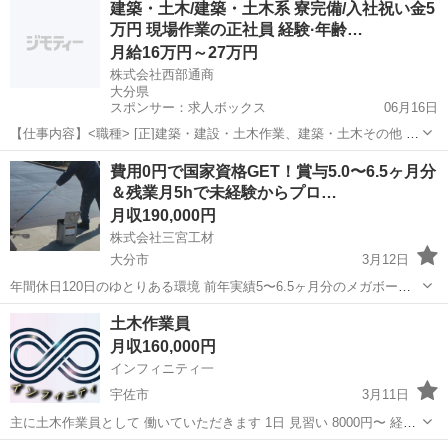
建築・土木/建築・土木系 寮完備/入社祝い金5
「経験ないけど、とにかく稼ぎたい」 私たちにご相談いただければ、
万円 現場作業の正社員 経験·年齢…
そんなあ...
月給16万円～27万円
株式会社西部通商
大分県
スポンサー：求人ボックス
06月16日
【仕事内容】<職種> [正]建築・建設・土木作業、建築・土木その他 <
雇用形態> 正社員 <給与> [正]月給16万円～27万円 ・時間外手当あり
正社員
費用0円で国家資格GET！賞与5.0〜6.5ヶ月分
・資格手当あり <お給料とお仕事は選べる> (1)大分県内での日帰り勤
＆残業月5hで未経験からプロ…
務 日給90...
月収190,000円
株式会社三宮工材
大分市
3月12日
年間休日120日のゆとりある環境 前年実績5〜6.5ヶ月分のメガボーナ
スで 現場系の仕事はハードで休みがない… そんな先入観をひっくり返
大分
大分市
生産技術
未経験
土木作業員
す、働きやすさ重視の職場です。 ＝＝【 P O I N T 】＝＝ 【圧倒...
月収160,000円
インフィニティ一
宇佐市
3月11日
主に土木作業員として 働いていただきます 1日 見習い 8000円〜 経験
者 10000円〜 ×出勤日数となります 資格等技術に応じて 給料等変動あ