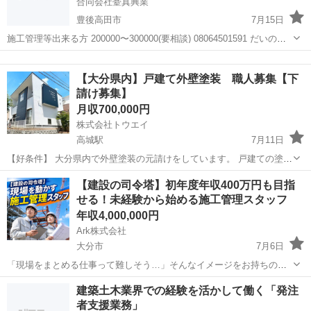
合同会社䑓真興業
豊後高田市
7月15日
施工管理等出来る方 200000〜300000(要相談) 08064501591 だいのま
で宜しくお願いします。
大分
豊後高田市
土木
【大分県内】戸建て外壁塗装 職人募集【下
請け募集】
月収700,000円
株式会社トウエイ
高城駅
7月11日
【好条件】 大分県内で外壁塗装の元請けをしています。 戸建ての塗装
大分県で実績月15〜20棟程度 応援で入ってくれる職人さん（一人親
大分
大分市
高城駅
その他
職人
【建設の司令塔】初年度年収400万円も目指
方・個人）探してます🙏 ・外壁塗装できる方 ・今後も継続してお願い
せる！未経験から始める施工管理スタッフ
できる方歓迎です ...
年収4,000,000円
Ark株式会社
大分市
7月6日
「現場をまとめる仕事って難しそう…」そんなイメージをお持ちの方
もご安心ください✨ 施工管理は、建設現場をスムーズに進めるため
大分
大分市
施工管理
未経験
建築土木業界での経験を活かして働く「発注
の"司令塔"のような存在です。 未経験からでも研修制度や資格取得支
者支援業務」
援を活用しながら、一生モノ...